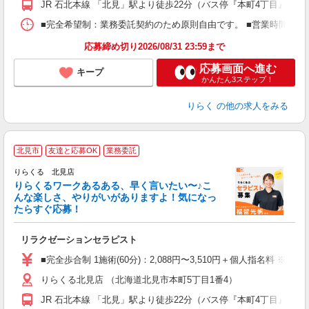
JR 石北本線 「北見」駅より徒歩22分（バス停『本町4丁目』より
間
ス
■完全希望制：業務委託契約のため原則自由です。 ■営業時間帯（9
K.
応募締め切り2026/08/31 23:59まで
応募画面へ進む
キープ
かんたん3ステップ！
りらく
の他の求人をみる
北見市
友達と応募OK
業務委託
り
りらくる 北見店
た
りらくるワークあるある、早く言いたい〜♪こ
んな楽しさ、やりがいがありますよ！気になっ
ー
たらすぐ応募！
る
リラクゼーションセラピスト
入
た
■完全歩合制 1施術(60分)：2,088円〜3,510円＋個人指名料 ※
主
りらくる北見店 （北海道北見市本町5丁目1番4）
躍
額
JR 石北本線 「北見」駅より徒歩22分（バス停『本町4丁目』より
間