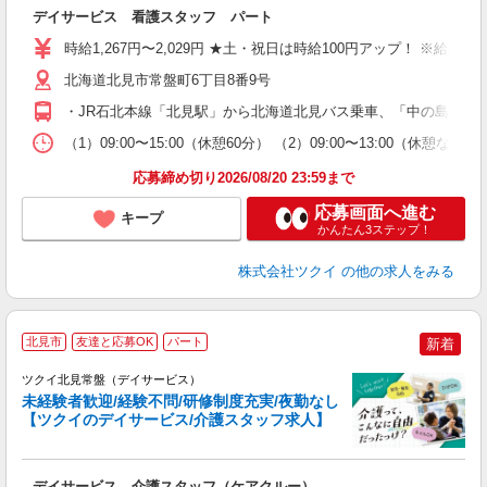
デイサービス 看護スタッフ パート
入
り
時給1,267円〜2,029円 ★土・祝日は時給100円アップ！ ※給
リ
ー
北海道北見市常盤町6丁目8番9号
O
・JR石北本線「北見駅」から北海道北見バス乗車、「中の島公園入
な
（1）09:00〜15:00（休憩60分） （2）09:00〜13:00（
髪
応募締め切り2026/08/20 23:59まで
応募画面へ進む
キープ
かんたん3ステップ！
株式会社ツクイ
の他の求人をみる
北見市
友達と応募OK
パート
新着
ツクイ北見常盤（デイサービス）
未経験者歓迎/経験不問/研修制度充実/夜勤なし
【ツクイのデイサービス/介護スタッフ求人】
各
デイサービス 介護スタッフ（ケアクルー）