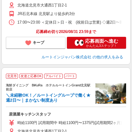
り
北海道北見市大通西1丁目2-1
JR石北本線 北見駅より徒歩約3分
17:00〜23:00 ＜定休日＞日・祝 (祝前日は営業) ◇週2日〜勤
応募締め切り2026/08/31 23:59まで
応募画面へ進む
キープ
かんたん3ステップ！
ルートインジャパン株式会社
の他の求人をみる
北見市
友達と応募OK
アルバイト
パート
海鮮ダイニング BiKuRa ホテルルートインGrand北見駅
前店
＼未経験OK！／ルートイングループで働く★
履
週2日〜｜まかない制度あり
迎
躍
居酒屋キッチンスタッフ
通
ま
時給1100円 試用期間中 時給1100円〜1375円(試用期間2ヶ月) ◇22:0
援
北海道北見市大通西1丁目2-1