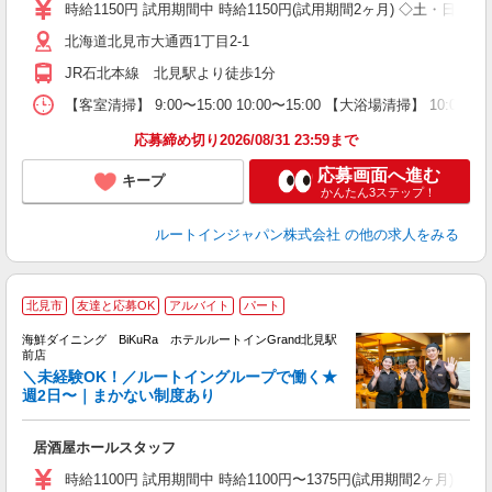
あ
時給1150円 試用期間中 時給1150円(試用期間2ヶ月) ◇土・日・
北海道北見市大通西1丁目2-1
JR石北本線 北見駅より徒歩1分
【客室清掃】 9:00〜15:00 10:00〜15:00 【大浴場清掃】 1
応募締め切り2026/08/31 23:59まで
応募画面へ進む
キープ
かんたん3ステップ！
ルートインジャパン株式会社
の他の求人をみる
北見市
友達と応募OK
アルバイト
パート
海鮮ダイニング BiKuRa ホテルルートインGrand北見駅
前店
＼未経験OK！／ルートイングループで働く★
履
週2日〜｜まかない制度あり
第
0
居酒屋ホールスタッフ
み
K
時給1100円 試用期間中 時給1100円〜1375円(試用期間2ヶ月) ◇22:0