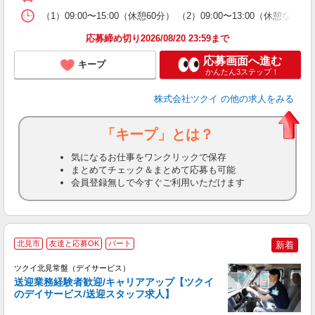
な
（1）09:00〜15:00（休憩60分） （2）09:00〜13:00（
髪
応募締め切り2026/08/20 23:59まで
応募画面へ進む
キープ
かんたん3ステップ！
株式会社ツクイ
の他の求人をみる
「キープ」とは？
気になるお仕事をワンクリックで保存
まとめてチェック＆まとめて応募も可能
会員登録無しで今すぐご利用いただけます
北見市
友達と応募OK
パート
新着
ツクイ北見常盤（デイサービス）
送迎業務経験者歓迎/キャリアアップ【ツクイ
のデイサービス/送迎スタッフ求人】