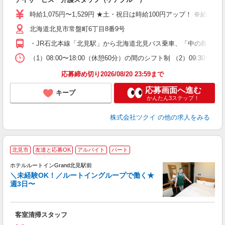
入
り
時給1,075円〜1,529円 ★土・祝日は時給100円アップ！ ※給
リ
ー
北海道北見市常盤町6丁目8番9号
O
・JR石北本線「北見駅」から北海道北見バス乗車、「中の島公園入
な
（1）08:00〜18:00（休憩60分）の間のシフト制 （2）09:30
髪
応募締め切り2026/08/20 23:59まで
応募画面へ進む
キープ
かんたん3ステップ！
株式会社ツクイ
の他の求人をみる
北見市
友達と応募OK
アルバイト
パート
ホテルルートインGrand北見駅前
＼未経験OK！／ルートイングループで働く★
週3日〜
履
迎
躍
客室清掃スタッフ
カ