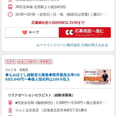
JR石北本線 北見駅より徒歩約3分
16:00〜23:00 ＜定休日＞日・祝 (祝前日は営業) ◇週2日〜勤務
応募締め切り2026/08/31 23:59まで
応募画面へ進む
キープ
かんたん3ステップ！
ルートインジャパン株式会社
の他の求人をみる
◆
北見市
友達と応募OK
業務委託
円
りらくる 北見店
◆もみほぐし経験者大募集◆業界最高水準の6
0分2,840円〜◆個人指名料は100％収入
に
間
リラクゼーションセラピスト（経験者募集）
入
た
■完全歩合制 1施術(60分)：2,088円〜3,510円＋個人指名料 
主
りらくる北見店 （北海道北見市本町5丁目1番4）
躍
額