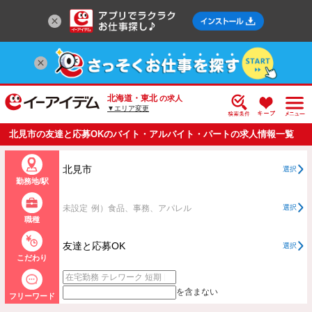
北海道・東北
の求人
▼エリア変更
北見市の友達と応募OKのバイト・アルバイト・パートの求人情報一覧
北見市
選択
勤務地/駅
未設定
例）食品、事務、アパレル
選択
職種
友達と応募OK
選択
こだわり
を含まない
フリーワード