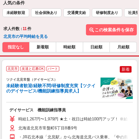
人気の条件
未経験歓迎
社会保険あり
交通費支給
研修制度あり
社員
求人件数 :
11
件
この検索条件を保存
北見市の平均時給を見る
指定なし
新着順
時給順
日給順
月給順
北見市
友達と応募OK
パート
新着
ツクイ北見常盤（デイサービス）
未経験者歓迎/経験不問/研修制度充実【ツクイ
のデイサービス/機能訓練指導員求人】
各
デイサービス 機能訓練指導員
入
り
時給1,267円〜1,979円 ★土・祝日は時給100円アップ！ ※給
リ
ー
北海道北見市常盤町6丁目8番9号
O
・JR石北本線「北見駅」から北海道北見バス乗車、「中の島公園入