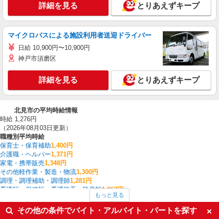
詳細を見る
とりあえずキープ
マイクロバスによる施設利用者送迎ドライバー
日給 10,900円〜10,900円
神戸市須磨区
詳細を見る
とりあえずキープ
北見市の平均時給情報
時給 1,276円
（2026年08月03日更新）
職種別平均時給
保育士・保育補助
1,400円
介護職・ヘルパー
1,371円
家電・携帯販売
1,348円
その他軽作業・製造・物流
1,300円
調理・調理補助・調理師
1,281円
看護師・保健師・看護助手・助産師
1,267円
もっと見る
作業療法士・理学療法士・言語聴覚士・視能訓練士
1,267円
フロント・受付・フロア案内
1,260円
その他の条件でバイト・アルバイト・パートを探す
ファストフード・デリ
1,245円