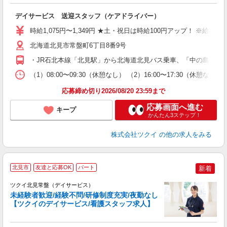
各
デイサービス 送迎スタッフ（ケアドライバー）
入
り
時給1,075円〜1,349円 ★土・祝日は時給100円アップ！ ※給
リ
ー
北海道北見市常盤町6丁目8番9号
O
・JR石北本線「北見駅」から北海道北見バス乗車、「中の島公園入
な
（1）08:00〜09:30（休憩なし） （2）16:00〜17:3
髪
応募締め切り2026/08/20 23:59まで
応募画面へ進む
キープ
かんたん3ステップ！
株式会社ツクイ
の他の求人をみる
北見市
友達と応募OK
パート
新着
ツクイ北見常盤（デイサービス）
未経験者歓迎/経験不問/研修制度充実/夜勤なし
【ツクイのデイサービス/看護スタッフ求人】
各