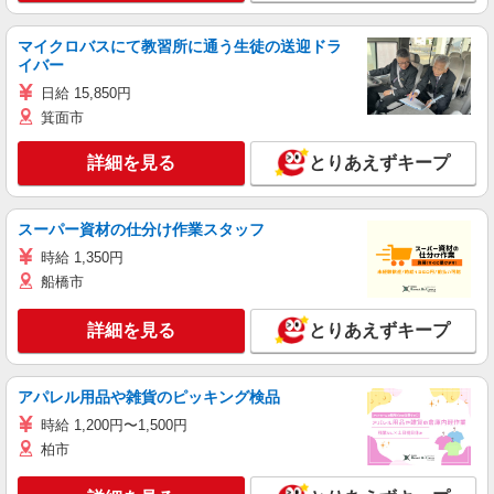
マイクロバスにて教習所に通う生徒の送迎ドラ
イバー
日給 15,850円
箕面市
詳細を見る
とりあえずキープ
スーパー資材の仕分け作業スタッフ
時給 1,350円
船橋市
詳細を見る
とりあえずキープ
アパレル用品や雑貨のピッキング検品
時給 1,200円〜1,500円
柏市