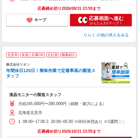
K.
応募締め切り2026/08/31 23:59まで
応募画面へ進む
キープ
かんたん3ステップ！
りらく
の他の求人をみる
北見市
友達と応募OK
正社員
職業紹介
株式会社リオン
年間休日120日！簡単作業で定着率高の製造ス
タッフ
家
社
液晶モニターの製造スタッフ
入
場
月給245,000円〜280,000円（経験・能力による）
タ
北海道北見市
額
業
1. 08:00~17:00 2. 20:00~05:00 ※60分休憩あり ※1週間ごとの2
あ
応募締め切り2026/10/31 23:59まで