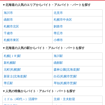
アパレル販売
1,213円
北海道の人気のエリアからバイト・アルバイト・パートを探す
北見市の他の職種の平均時給を見る
旭川市
北見市
函館市
札幌市中央区
札幌市北区
釧路市
千歳市
帯広市
札幌市東区
小樽市
北海道の人気の駅からバイト・アルバイト・パートを探す
札幌(ＪＲ)駅
旭川駅
新札幌駅
函館駅
元町(札幌)駅
森林公園(北海道)駅
新富士(北海道)駅
白石(札幌市営)駅
帯広駅
琴似(札幌市営)駅
人気の特集からバイト・アルバイト・パートを探す
ミドル（40代～）活躍中
主婦・主夫歓迎