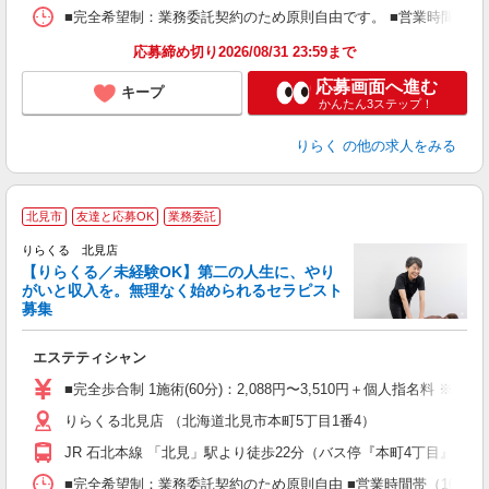
ス
■完全希望制：業務委託契約のため原則自由です。 ■営業時間帯（9
K.
応募締め切り2026/08/31 23:59まで
応募画面へ進む
キープ
かんたん3ステップ！
りらく
の他の求人をみる
北見市
友達と応募OK
業務委託
りらくる 北見店
【りらくる／未経験OK】第二の人生に、やり
がいと収入を。無理なく始められるセラピスト
募集
つ
エステティシャン
入
た
■完全歩合制 1施術(60分)：2,088円〜3,510円＋個人指名料 ※
主
りらくる北見店 （北海道北見市本町5丁目1番4）
躍
額
JR 石北本線 「北見」駅より徒歩22分（バス停『本町4丁目』より
間
ス
■完全希望制：業務委託契約のため原則自由 ■営業時間帯（10:00