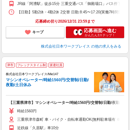
JR線「阿漕駅」徒歩15分 三重交通バス「御殿場口」バス停下車
【日勤】5勤2休・4勤2休 2交替 日勤:8:45〜17:20(実働7時間50
応募締め切り2026/12/31 23:59まで
応募画面へ進む
キープ
かんたん3ステップ！
株式会社日本ワークプレイス
の他の求人をみる
■
津市
フレックスタイム制
派遣社員
株式会社日本ワークプレイス/Mie147
マシンオペレーター/時給1560円/交替制/日勤/
だ
夜勤/土日休み
有
【三重県津市】マシンオペレーター/時給1560円/交替制/日勤/夜勤/土日
未
レ
時給1560円
転
三重県津市森町 車・バイク・自転車通勤OK(無料駐車場有 ※敷地外
近鉄線「久居駅」車10分