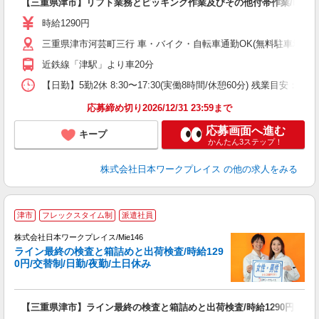
【三重県津市】リフト業務とピッキング作業及びその他付帯作業/時給129
未
レ
時給1290円
転
三重県津市河芸町三行 車・バイク・自転車通勤OK(無料駐車場有
近鉄線「津駅」より車20分
【日勤】5勤2休 8:30〜17:30(実働8時間/休憩60分) 残業目安：1〜2
応募締め切り2026/12/31 23:59まで
応募画面へ進む
キープ
かんたん3ステップ！
株式会社日本ワークプレイス
の他の求人をみる
■
津市
フレックスタイム制
派遣社員
株式会社日本ワークプレイス/Mie146
ライン最終の検査と箱詰めと出荷検査/時給129
だ
0円/交替制/日勤/夜勤/土日休み
有
【三重県津市】ライン最終の検査と箱詰めと出荷検査/時給1290円/交替制
未