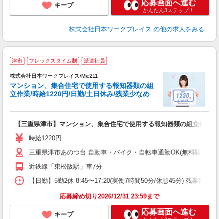
応募画面へ進む
キープ
かんたん3ステップ！
株式会社日本ワークプレイス
の他の求人をみる
■
津市
フレックスタイム制
派遣社員
株式会社日本ワークプレイス/Mie211
マンション、集合住宅で使用する報知器類の組
だ
立作業/時給1220円/日勤/土日休み/残業少なめ
有
【三重県津市】マンション、集合住宅で使用する報知器類の組立作業/時給1
未
レ
時給1220円
転
三重県津市あのつ台 自動車・バイク・自転車通勤OK(無料駐車場
近鉄線「東松阪駅」車7分
【日勤】5勤2休 8:45〜17:20(実働7時間50分/休憩45分) 残業目安：0
応募締め切り2026/12/31 23:59まで
応募画面へ進む
キープ