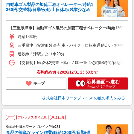
自動車ゴム製品の加硫工程オペレーター/時給1
だ
360円/交替制/日勤/夜勤/土日休み/残業少なめ
有
【三重県津市】自動車ゴム製品の加硫工程オペレーター/時給1360円/交替
未
フ
時給1360円
自
三重県津市安濃町妙法寺 車・バイク・自転車通勤OK（無料駐車場
近鉄線「津駅」より車20分
【交替制】5勤2休2交替 日勤：7:00〜15:45(実働8時間/休憩45分) 
応募締め切り2026/12/31 23:59まで
応募画面へ進む
キープ
かんたん3ステップ！
株式会社日本ワークプレイス
の他の求人をみる
■
津市
フレックスタイム制
派遣社員
株式会社日本ワークプレイス/Mie273
食品の簡単なライン作業/時給1200円/日勤/残