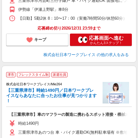
三重県津市河芸町三行字鎌戸 車・バイク通勤OK 面接地について：
伊勢線「伊瀬上野駅」車8分
【日勤】5勤2休 8：10〜17：00（実働7時間50分/休憩60分）
応募締め切り2026/12/31 23:59まで
応募画面へ進む
キープ
かんたん3ステップ！
株式会社日本ワークプレイス
の他の求人をみる
■
津市
フレックスタイム制
派遣社員
株式会社日本ワークプレイス/Mie264
【三重県津市】時給1490円／日本ワークプレ
だ
イスならあなたに合ったお仕事が見つかります
！
有
【三重県津市】車のマフラーの製造に携わるスポット溶接・機械オペレーター
未
フ
時給1490円
三重県津市あのつ台 車・バイク通勤OK(無料駐車場有 ※敷地内