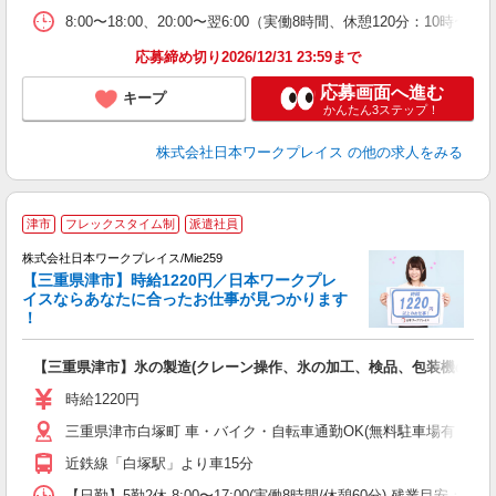
8:00〜18:00、20:00〜翌6:00（実働8時間、休憩120分：1
応募締め切り2026/12/31 23:59まで
応募画面へ進む
キープ
かんたん3ステップ！
株式会社日本ワークプレイス
の他の求人をみる
■
津市
フレックスタイム制
派遣社員
株式会社日本ワークプレイス/Mie259
【三重県津市】時給1220円／日本ワークプレ
だ
イスならあなたに合ったお仕事が見つかります
！
有
【三重県津市】氷の製造(クレーン操作、氷の加工、検品、包装機の操作、フ
未
ム
時給1220円
三重県津市白塚町 車・バイク・自転車通勤OK(無料駐車場有 ※
近鉄線「白塚駅」より車15分
【日勤】5勤2休 8:00〜17:00(実働8時間/休憩60分) 残業目安：残