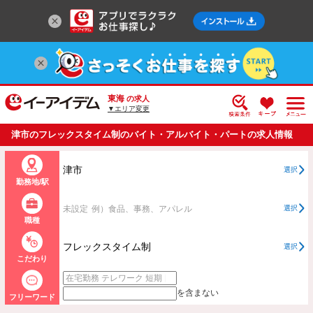
東海
の求人
▼エリア変更
津市のフレックスタイム制のバイト・アルバイト・パートの求人情報
一覧
津市
選択
勤務地/駅
未設定
例）食品、事務、アパレル
選択
職種
フレックスタイム制
選択
こだわり
を含まない
フリーワード