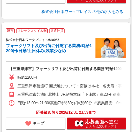
かんたん3ステップ！
株式会社日本ワークプレイス
の他の求人をみる
■
津市
フレックスタイム制
派遣社員
株式会社日本ワークプレイス/Mie087
フォークリフト及び出荷に付随する業務/時給1
だ
200円/日勤/土日休み/残業少なめ
有
【三重県津市】フォークリフト及び出荷に付随する業務/時給1200円/日
未
由
時給1200円
三重県津市芸濃町 面接地について：面接は本社・各支店・事務所
三重県津市芸濃町北神山 JR紀勢本線「下庄駅」車20分 ※車・バイ
日勤:13:00〜21:30/実働7時間30分/休憩60分 ※残業目安 0〜0
応募締め切り2026/12/31 23:59まで
応募画面へ進む
キープ
かんたん3ステップ！