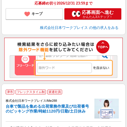
応募締め切り2026/12/31 23:59まで
応募画面へ進む
キープ
かんたん3ステップ！
株式会社日本ワークプレイス
の他の求人をみる
■
津市
フレックスタイム制
派遣社員
株式会社日本ワークプレイス/Mie288
台車で製品を集める出荷業務作業及び出荷番号
だ
のピッキング作業/時給1120円/日勤/土日休み
有