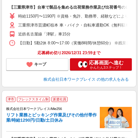
有
【三重県津市】台車で製品を集める出荷業務作業及び出荷番号のピッキング
即
（
時給1150円〜1190円 ※資格・免許、勤務帯、経験などにより異
ピ
三重県津市芸濃町椋本 車・バイク・自転車通勤OK（無料駐車場有
宅
近鉄名古屋線「津駅」車15分
【日勤】5勤2休 8:00〜17:00（実働8時間/休憩60分） ※残業目安：2
応募締め切り2026/12/31 23:59まで
応募画面へ進む
キープ
かんたん3ステップ！
株式会社日本ワークプレイス
の他の求人をみる
■
津市
フレックスタイム制
派遣社員
株式会社日本ワークプレイス/Mie256
リフト業務とピッキング作業及びその他付帯作
だ
業/時給1290円/日勤/土日休み
有