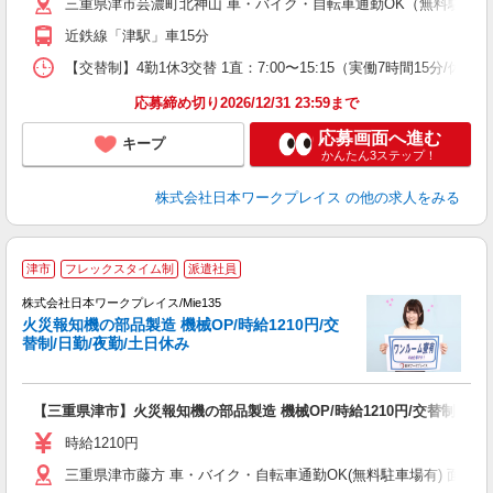
三重県津市芸濃町北神山 車・バイク・自転車通勤OK（無料駐車場
近鉄線「津駅」車15分
【交替制】4勤1休3交替 1直：7:00〜15:15（実働7時間15分/休憩60
応募締め切り2026/12/31 23:59まで
応募画面へ進む
キープ
かんたん3ステップ！
株式会社日本ワークプレイス
の他の求人をみる
■
津市
フレックスタイム制
派遣社員
株式会社日本ワークプレイス/Mie135
火災報知機の部品製造 機械OP/時給1210円/交
だ
替制/日勤/夜勤/土日休み
有
【三重県津市】火災報知機の部品製造 機械OP/時給1210円/交替制/日勤
未
由
時給1210円
三重県津市藤方 車・バイク・自転車通勤OK(無料駐車場有) 面接