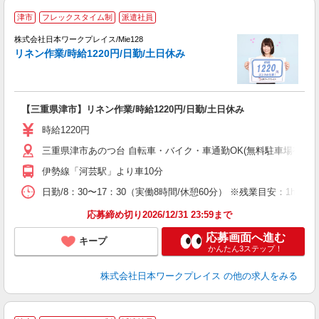
■
津市
フレックスタイム制
派遣社員
株式会社日本ワークプレイス/Mie128
リネン作業/時給1220円/日勤/土日休み
だ
有
【三重県津市】リネン作業/時給1220円/日勤/土日休み
未
由
時給1220円
三重県津市あのつ台 自転車・バイク・車通勤OK(無料駐車場有)
伊勢線「河芸駅」より車10分
日勤/8：30〜17：30（実働8時間/休憩60分） ※残業目安：1h/日 3
応募締め切り2026/12/31 23:59まで
応募画面へ進む
キープ
かんたん3ステップ！
株式会社日本ワークプレイス
の他の求人をみる
■