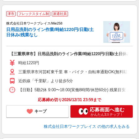
■
津市
フレックスタイム制
派遣社員
株式会社日本ワークプレイス/Mie258
日用品洗剤のライン作業/時給1220円/日勤/土
だ
日休み/残業なし
有
【三重県津市】日用品洗剤のライン作業/時給1220円/日勤/土日休み/残
未
由
時給1220円
三重県津市河芸町東千里 車・バイク・自転車通勤OK(無料駐車場
近鉄線「千里駅」より徒歩5分
【日勤】5勤2休 9:00〜18:00(実働8時間/休憩60分) 残業目安：残
応募締め切り2026/12/31 23:59まで
応募画面へ進む
キープ
かんたん3ステップ！
株式会社日本ワークプレイス
の他の求人をみる