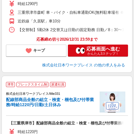
レ
時給1290円
転
三重県津市森町 車・バイク・自転車通勤OK(無料駐車場有 ※敷地外
近鉄線「久居駅」車10分
【交替制】5勤2休 2交替又は日勤の固定勤務 日勤／8：30〜17：3
応募締め切り2026/12/31 23:59まで
応募画面へ進む
キープ
かんたん3ステップ！
株式会社日本ワークプレイス
の他の求人をみる
■
津市
フレックスタイム制
派遣社員
株式会社日本ワークプレイス/Mie331
配線部商品全般の組立・検査・梱包及び付帯業
だ
務/時給1220円/日勤/土日休み
有
【三重県津市】配線部商品全般の組立・検査・梱包及び付帯業務/時給122
即
ム
時給1220円