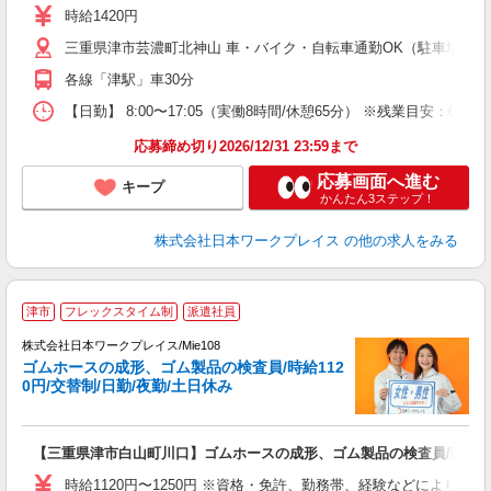
ッ
時給1420円
車
三重県津市芸濃町北神山 車・バイク・自転車通勤OK（駐車場有
各線「津駅」車30分
【日勤】 8:00〜17:05（実働8時間/休憩65分） ※残業目安：0.5h/日
応募締め切り2026/12/31 23:59まで
応募画面へ進む
キープ
かんたん3ステップ！
株式会社日本ワークプレイス
の他の求人をみる
■
津市
フレックスタイム制
派遣社員
株式会社日本ワークプレイス/Mie108
ゴムホースの成形、ゴム製品の検査員/時給112
だ
0円/交替制/日勤/夜勤/土日休み
有
【三重県津市白山町川口】ゴムホースの成形、ゴム製品の検査員/時給112
未
由
時給1120円〜1250円 ※資格・免許、勤務帯、経験などにより異