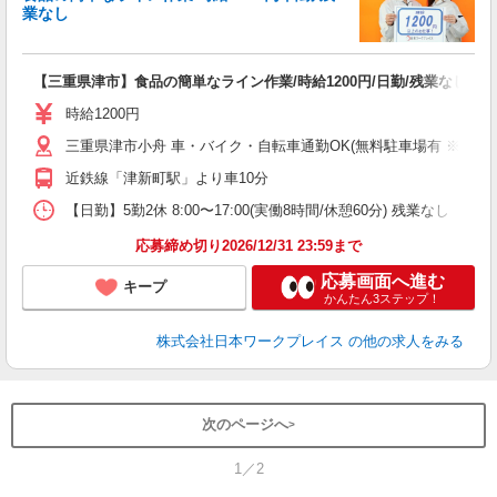
だ
業なし
有
【三重県津市】食品の簡単なライン作業/時給1200円/日勤/残業なし
未
レ
時給1200円
転
三重県津市小舟 車・バイク・自転車通勤OK(無料駐車場有 ※敷
近鉄線「津新町駅」より車10分
【日勤】5勤2休 8:00〜17:00(実働8時間/休憩60分) 残業なし
応募締め切り2026/12/31 23:59まで
応募画面へ進む
キープ
かんたん3ステップ！
株式会社日本ワークプレイス
の他の求人をみる
次のページへ
1／2