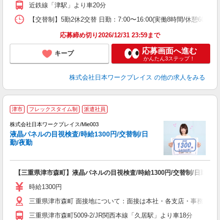
近鉄線「津駅」より車20分
【交替制】5勤2休2交替 日勤：7:00〜16:00(実働8時間/休憩60分) 夜
応募締め切り2026/12/31 23:59まで
応募画面へ進む
キープ
かんたん3ステップ！
株式会社日本ワークプレイス
の他の求人をみる
■
津市
フレックスタイム制
派遣社員
株式会社日本ワークプレイス/Mie003
液晶パネルの目視検査/時給1300円/交替制/日
だ
勤/夜勤
有
【三重県津市森町】液晶パネルの目視検査/時給1300円/交替制/日勤/夜
未
自
時給1300円
三重県津市森町 面接地について：面接は本社・各支店・事務所、
三重県津市森町5009-2/JR関西本線「久居駅」より車18分