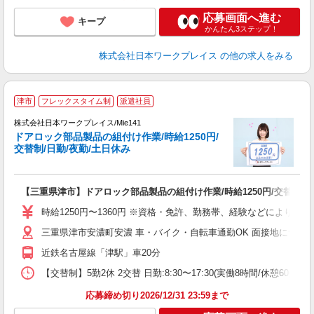
応募画面へ進む
キープ
かんたん3ステップ！
株式会社日本ワークプレイス
の他の求人をみる
■
津市
フレックスタイム制
派遣社員
株式会社日本ワークプレイス/Mie141
ドアロック部品製品の組付け作業/時給1250円/
だ
交替制/日勤/夜勤/土日休み
有
【三重県津市】ドアロック部品製品の組付け作業/時給1250円/交替制/日
未
由
時給1250円〜1360円 ※資格・免許、勤務帯、経験などにより異
三重県津市安濃町安濃 車・バイク・自転車通勤OK 面接地について
近鉄名古屋線「津駅」車20分
【交替制】5勤2休 2交替 日勤:8:30〜17:30(実働8時間/休憩60分
応募締め切り2026/12/31 23:59まで