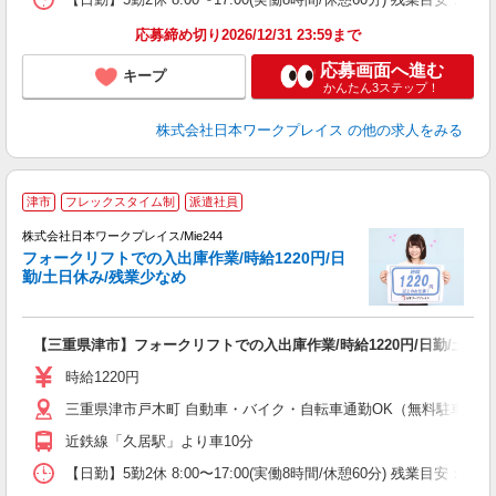
応募締め切り2026/12/31 23:59まで
応募画面へ進む
キープ
かんたん3ステップ！
株式会社日本ワークプレイス
の他の求人をみる
■
津市
フレックスタイム制
派遣社員
株式会社日本ワークプレイス/Mie244
フォークリフトでの入出庫作業/時給1220円/日
だ
勤/土日休み/残業少なめ
有
【三重県津市】フォークリフトでの入出庫作業/時給1220円/日勤/土日休
未
ム
時給1220円
三重県津市戸木町 自動車・バイク・自転車通勤OK（無料駐車場有
近鉄線「久居駅」より車10分
【日勤】5勤2休 8:00〜17:00(実働8時間/休憩60分) 残業目安：1h/日