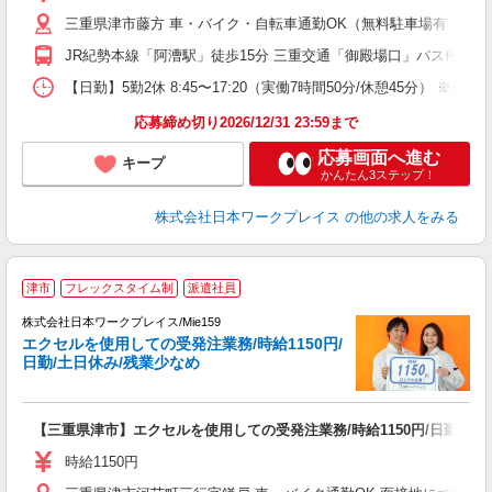
通
三重県津市藤方 車・バイク・自転車通勤OK（無料駐車場有 ※敷
JR紀勢本線「阿漕駅」徒歩15分 三重交通「御殿場口」バス停下車
【日勤】5勤2休 8:45〜17:20（実働7時間50分/休憩45分） ※残業
応募締め切り2026/12/31 23:59まで
応募画面へ進む
キープ
かんたん3ステップ！
株式会社日本ワークプレイス
の他の求人をみる
■
津市
フレックスタイム制
派遣社員
株式会社日本ワークプレイス/Mie159
エクセルを使用しての受発注業務/時給1150円/
だ
日勤/土日休み/残業少なめ
有
【三重県津市】エクセルを使用しての受発注業務/時給1150円/日勤/土
未
ム
時給1150円