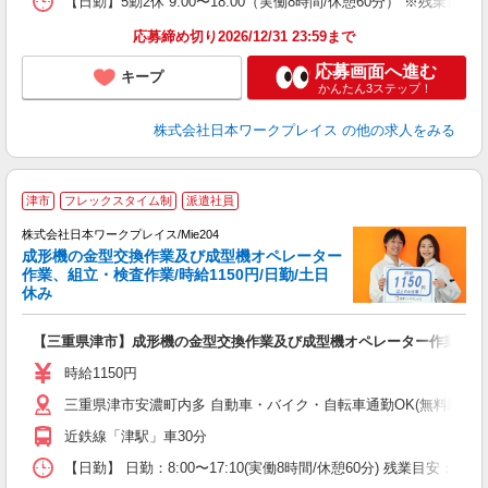
【日勤】5勤2休 9:00〜18:00（実働8時間/休憩60分） ※残業目安：0.
応募締め切り2026/12/31 23:59まで
応募画面へ進む
キープ
かんたん3ステップ！
株式会社日本ワークプレイス
の他の求人をみる
■
津市
フレックスタイム制
派遣社員
株式会社日本ワークプレイス/Mie204
成形機の金型交換作業及び成型機オペレーター
だ
作業、組立・検査作業/時給1150円/日勤/土日
休み
有
【三重県津市】成形機の金型交換作業及び成型機オペレーター作業、組立・
未
由
時給1150円
三重県津市安濃町内多 自動車・バイク・自転車通勤OK(無料駐車
近鉄線「津駅」車30分
【日勤】 日勤：8:00〜17:10(実働8時間/休憩60分) 残業目安：0〜2