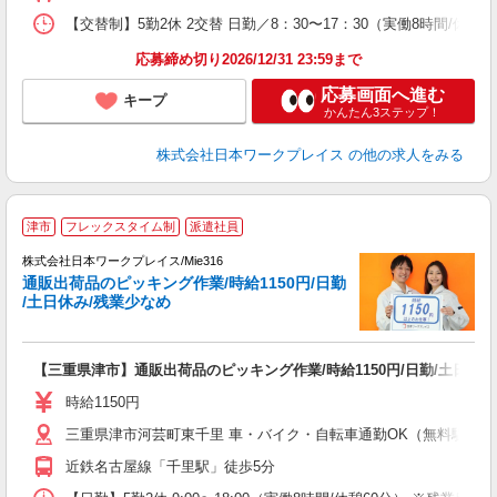
【交替制】5勤2休 2交替 日勤／8：30〜17：30（実働8時間/休憩
応募締め切り2026/12/31 23:59まで
応募画面へ進む
キープ
かんたん3ステップ！
株式会社日本ワークプレイス
の他の求人をみる
■
津市
フレックスタイム制
派遣社員
株式会社日本ワークプレイス/Mie316
通販出荷品のピッキング作業/時給1150円/日勤
だ
/土日休み/残業少なめ
有
【三重県津市】通販出荷品のピッキング作業/時給1150円/日勤/土日休み
即
（
時給1150円
ピ
三重県津市河芸町東千里 車・バイク・自転車通勤OK（無料駐車場
宅
近鉄名古屋線「千里駅」徒歩5分