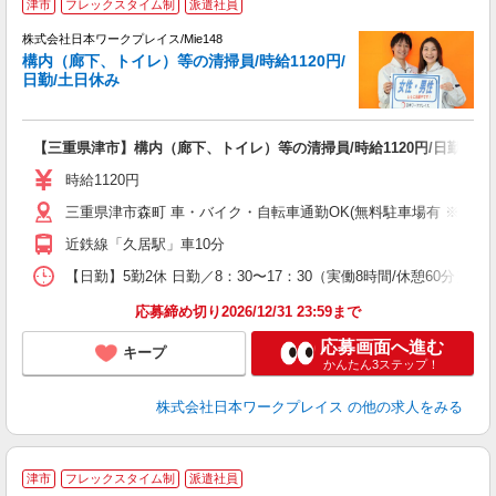
津市
フレックスタイム制
派遣社員
株式会社日本ワークプレイス/Mie148
構内（廊下、トイレ）等の清掃員/時給1120円/
だ
日勤/土日休み
有
【三重県津市】構内（廊下、トイレ）等の清掃員/時給1120円/日勤/土
未
レ
時給1120円
転
三重県津市森町 車・バイク・自転車通勤OK(無料駐車場有 ※敷地外
近鉄線「久居駅」車10分
【日勤】5勤2休 日勤／8：30〜17：30（実働8時間/休憩60分）
応募締め切り2026/12/31 23:59まで
応募画面へ進む
キープ
かんたん3ステップ！
株式会社日本ワークプレイス
の他の求人をみる
■
津市
フレックスタイム制
派遣社員