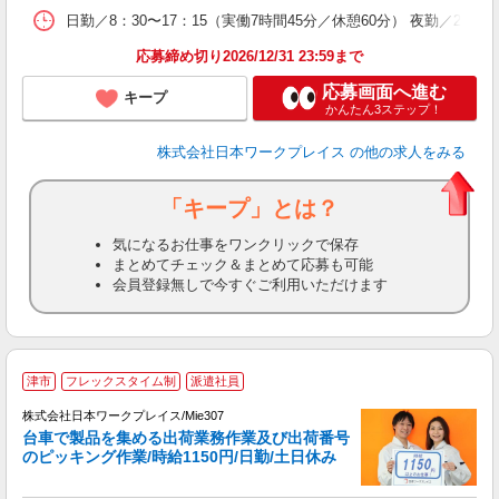
日勤／8：30〜17：15（実働7時間45分／休憩60分） 夜勤／20：3
応募締め切り2026/12/31 23:59まで
応募画面へ進む
キープ
かんたん3ステップ！
株式会社日本ワークプレイス
の他の求人をみる
「キープ」とは？
気になるお仕事をワンクリックで保存
まとめてチェック＆まとめて応募も可能
会員登録無しで今すぐご利用いただけます
■
津市
フレックスタイム制
派遣社員
株式会社日本ワークプレイス/Mie307
台車で製品を集める出荷業務作業及び出荷番号
だ
のピッキング作業/時給1150円/日勤/土日休み