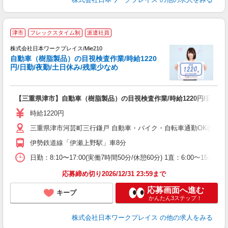
■
津市
フレックスタイム制
派遣社員
株式会社日本ワークプレイス/Mie210
自動車（樹脂製品）の目視検査作業/時給1220
だ
円/日勤/夜勤/土日休み/残業少なめ
有
【三重県津市】自動車（樹脂製品）の目視検査作業/時給1220円/日勤/夜
未
由
時給1220円
三重県津市河芸町三行鎌戸 自動車・バイク・自転車通勤OK(駐車
伊勢鉄道線「伊瀬上野駅」車8分
日勤：8:10〜17:00(実働7時間50分/休憩60分) 1直：6:00〜15:
応募締め切り2026/12/31 23:59まで
応募画面へ進む
キープ
かんたん3ステップ！
株式会社日本ワークプレイス
の他の求人をみる