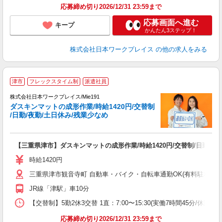
応募締め切り2026/12/31 23:59まで
応募画面へ進む
キープ
かんたん3ステップ！
株式会社日本ワークプレイス
の他の求人をみる
■
津市
フレックスタイム制
派遣社員
株式会社日本ワークプレイス/Mie191
ダスキンマットの成形作業/時給1420円/交替制
だ
/日勤/夜勤/土日休み/残業少なめ
有
【三重県津市】ダスキンマットの成形作業/時給1420円/交替制/日勤/夜
未
由
時給1420円
三重県津市観音寺町 自動車・バイク・自転車通勤OK(有料駐車場
JR線「津駅」車10分
【交替制】5勤2休3交替 1直：7:00〜15:30(実働7時間45分/休憩
応募締め切り2026/12/31 23:59まで