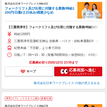
株式会社日本ワークプレイス/Mie115
フォークリフト及び出荷に付随する業務/時給1
だ
200円/日勤/土日休み/残業少なめ
有
【三重県津市】フォークリフト及び出荷に付随する業務/時給1200円/日
未
由
時給1200円
三重県津市芸濃町北神山 自動車・バイク・自転車通勤OK（無料
紀勢本線「下圧駅」より車で20分
日勤／7：00〜15：30（実働7時間30分／休憩60分） ※5勤2休 
応募締め切り2026/12/31 23:59まで
応募画面へ進む
キープ
かんたん3ステップ！
株式会社日本ワークプレイス
の他の求人をみる
■
津市
フレックスタイム制
派遣社員
株式会社日本ワークプレイス/Mie278