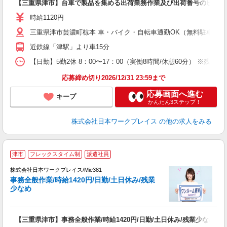
【三重県津市】台車で製品を集める出荷業務作業及び出荷番号のピッキング
未
躍
時給1120円
煙
三重県津市芸濃町椋本 車・バイク・自転車通勤OK（無料駐車場有
近鉄線「津駅」より車15分
【日勤】5勤2休 8：00〜17：00（実働8時間/休憩60分） ※残業目安
応募締め切り2026/12/31 23:59まで
応募画面へ進む
キープ
かんたん3ステップ！
株式会社日本ワークプレイス
の他の求人をみる
■
津市
フレックスタイム制
派遣社員
株式会社日本ワークプレイス/Mie381
事務全般作業/時給1420円/日勤/土日休み/残業
だ
少なめ
有
【三重県津市】事務全般作業/時給1420円/日勤/土日休み/残業少なめ
即