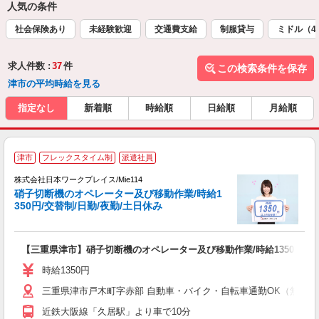
人気の条件
社会保険あり
未経験歓迎
交通費支給
制服貸与
ミドル（4
求人件数 :
37
件
この検索条件を保存
津市の平均時給を見る
指定なし
新着順
時給順
日給順
月給順
■
津市
フレックスタイム制
派遣社員
株式会社日本ワークプレイス/Mie114
硝子切断機のオペレーター及び移動作業/時給1
だ
350円/交替制/日勤/夜勤/土日休み
有
【三重県津市】硝子切断機のオペレーター及び移動作業/時給1350円/交替
未
由
時給1350円
三重県津市戸木町字赤部 自動車・バイク・自転車通勤OK（無料
近鉄大阪線「久居駅」より車で10分