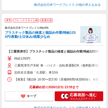
株式会社日本ワークプレイス
の他の求人をみる
■
津市
フレックスタイム制
派遣社員
株式会社日本ワークプレイス/Mie356
プラスチック製品の検査と箱詰め作業/時給125
だ
0円/夜勤/土日休み/残業少なめ
有
【三重県津市】プラスチック製品の検査と箱詰め作業/時給1250円/夜勤
即
躍
時給1250円
煙
三重県津市戸木町 車・バイク・自転車通勤OK（無料駐車場有 ※
か
近鉄名古屋線「久居駅」車10分
【夜勤】5勤2休 18:00〜翌3:00（実働8時間/休憩60分） ※残業目安：
応募締め切り2026/12/31 23:59まで
応募画面へ進む
キープ
かんたん3ステップ！
株式会社日本ワークプレイス
の他の求人をみる