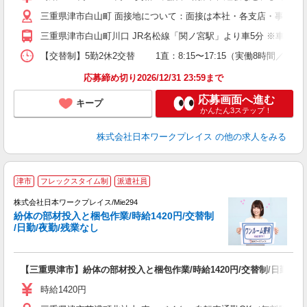
三重県津市白山町 面接地について：面接は本社・各支店・事務所
三重県津市白山町川口 JR名松線「関ノ宮駅」より車5分 ※車・
【交替制】5勤2休2交替 1直：8:15〜17:15（実働8時間／休憩60分
応募締め切り2026/12/31 23:59まで
応募画面へ進む
キープ
かんたん3ステップ！
株式会社日本ワークプレイス
の他の求人をみる
■
津市
フレックスタイム制
派遣社員
株式会社日本ワークプレイス/Mie294
紛体の部材投入と梱包作業/時給1420円/交替制
だ
/日勤/夜勤/残業なし
有
【三重県津市】紛体の部材投入と梱包作業/時給1420円/交替制/日勤/夜
未
由
時給1420円