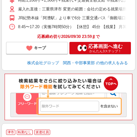
時給1,200円〜1,500円＋残業代＋交通費全額支給 ※残業代は別途
O
雇入れ直後：三重県津市 変更の範囲：会社の定める就業場所
食
社
JR紀勢本線「阿漕駅」より車で6分 三重交通バス「御殿場口バス停
取
8:45〜17:20（実働7時間50分） 【休憩】 45分 【残業
応募締め切り2026/09/30 23:59まで
応募画面へ進む
キープ
かんたん3ステップ！
株式会社グロップ 関西・中部事業部
の他の求人をみる
津市
転勤なし
派遣社員