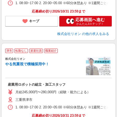
業
1. 08:00~17:00 2. 20:00~05:00 ※60分休憩あり ※1週間ごとの2
あ
応募締め切り2026/10/31 23:59まで
応募画面へ進む
キープ
かんたん3ステップ！
株式会社リオン
の他の求人をみる
津市
転勤なし
派遣社員
職業紹介
株式会社リオン
やる気重視で積極採用中！
い
入
場
タ
産業用ロボットの組立・加工スタッフ
額
業
月給245,000円〜280,000円（経験・能力による）
あ
三重県津市
1. 08:00~17:00 2. 20:00~05:00 ※60分休憩あり ※1週間ごとの2
応募締め切り2026/10/31 23:59まで