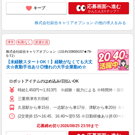
応募画面へ進む
キープ
かんたん3ステップ！
株式会社綜合キャリアオプション
の他の求人をみる
≪
津市
転勤なし
派遣社員
い
株式会社綜合キャリアオプション（1314VJ0805G57★79-
S-T2）
【未経験スタートOK！】経験がなくても大丈
夫☆夜勤手当あり◎憧れの大手企業勤め☆
得
入
ロボットアイテムのはめ込み/日払いOK
分
以
時給1,450円〜1,813円 ※経験・能力による ※時間外・深夜手
タ
三重県津市片田町
制
久居駅から車15分、一志駅から車17分、津駅から車20分 ※主要路線
(2交替)8:15〜16:45、16:40〜翌0:55 ※日勤研修あり(8:00〜16:
応募締め切り2026/08/25 23:59まで