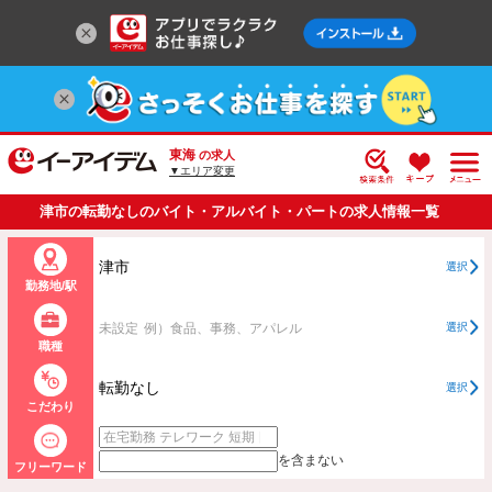
東海
の求人
▼エリア変更
津市の転勤なしのバイト・アルバイト・パートの求人情報一覧
津市
選択
勤務地/駅
未設定
例）食品、事務、アパレル
選択
職種
転勤なし
選択
こだわり
を含まない
フリーワード