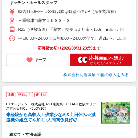
キッチン・ホールスタッフ
入
者
時給1150円〜 ☆22時以降は時給25％UP（深夜割増有）
歓
三重県津市藤方１５８３－３
～
り
R23（伊勢街道）「藤方」交差点より南へ150ｍ ★車・バイク
勤
べ
平日8:30〜24:00 土日祝8:00〜24:00の間で、週2
迎
応募締め切り2026/08/31 23:59まで
応募画面へ進む
キープ
かんたん3ステップ！
株式会社丸亀製麺
の他の求人をみる
津市
転勤なし
正社員
UTエージェント株式会社 AGT東海第一CU AGT松阪エリア
津市片田町CL 《JLOY1C》
未経験から高収入！残業少なめ&土日休み☆減
速機の組立てや加工♪人間関係良好◎
る
組立て・寸法確認
入