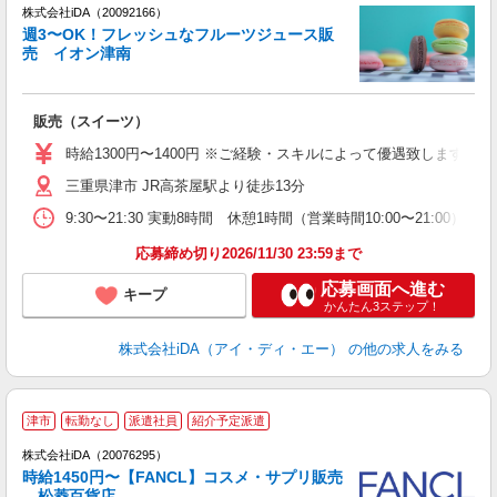
株式会社iDA（20092166）
週3〜OK！フレッシュなフルーツジュース販
売 イオン津南
た
販売（スイーツ）
入
勤
時給1300円〜1400円 ※ご経験・スキルによって優遇致します
格
三重県津市 JR高茶屋駅より徒歩13分
る
上
9:30〜21:30 実動8時間 休憩1時間（営業時間10:00〜2
り
応募締め切り2026/11/30 23:59まで
応募画面へ進む
キープ
かんたん3ステップ！
株式会社iDA（アイ・ディ・エー）
の他の求人をみる
津市
転勤なし
派遣社員
紹介予定派遣
ョ
株式会社iDA（20076295）
時給1450円〜【FANCL】コスメ・サプリ販売
研
松菱百貨店