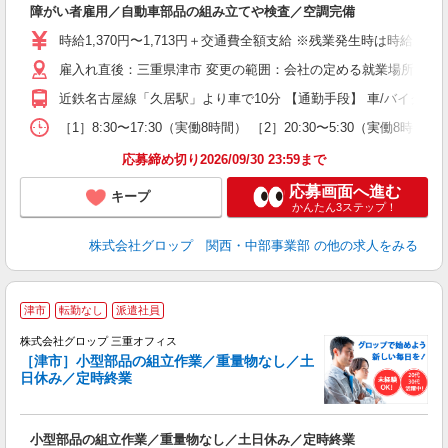
障がい者雇用／自動車部品の組み立てや検査／空調完備
研
時給1,370円〜1,713円＋交通費全額支給 ※残業発生時は時給25
雇入れ直後：三重県津市 変更の範囲：会社の定める就業場所
近鉄名古屋線「久居駅」より車で10分 【通勤手段】 車/バイク/自
［1］8:30〜17:30（実働8時間） ［2］20:30〜5:30
応募締め切り2026/09/30 23:59まで
応募画面へ進む
キープ
かんたん3ステップ！
株式会社グロップ 関西・中部事業部
の他の求人をみる
津市
転勤なし
派遣社員
株式会社グロップ 三重オフィス
［津市］小型部品の組立作業／重量物なし／土
日休み／定時終業
出
小型部品の組立作業／重量物なし／土日休み／定時終業
履