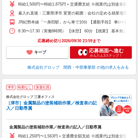
O
時給1,500円〜時給1,875円＋交通費支給 ※残業代は別途全額支
み
雇入れ直後：三重県津市 変更の範囲：会社の定める就業場所
転
社
JR紀勢本線「一身田駅」から車で10分 【通勤手段】 車/バイク/
取
8:30〜17:30（実働8時間） 【休憩】 60分 【残業】 基
応募締め切り2026/09/30 23:59まで
応募画面へ進む
キープ
かんたん3ステップ！
株式会社グロップ 関西・中部事業部
の他の求人をみる
津市
転勤なし
派遣社員
境
株式会社グロップ 三重オフィス
・
［津市］金属製品の塗装補助作業／検査表の記
入／日勤専属
ォ
履
金属製品の塗装補助作業／検査表の記入／日勤専属
卒
O
時給1,250円〜1,563円＋交通費全額支給 ※残業代は別途全額支給