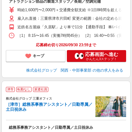
アトラクション部品の製造スタッフ／長期／空調完備
履
卒
時給1,600円〜2,000円＋交通費全額支給 ※1日8時間を超える勤務は
O
雇入れ直後：三重県津市片田町 変更の範囲：会社の定める就業場
み
K
近鉄名古屋線「久居駅」より車で11分 【通勤手段】 車/バイク/自
り
度
［1］ 8:15〜16:45（実働7時間45分） ［2］ 16:40
応募締め切り2026/09/30 23:59まで
応募画面へ進む
キープ
かんたん3ステップ！
株式会社グロップ 関西・中部事業部
の他の求人をみる
津市
転勤なし
派遣社員
境
株式会社グロップ 三重オフィス
［津市］総務系事務アシスタント／日勤専属／
仕
土日祝休み
・
履
総務系事務アシスタント／日勤専属／土日祝休み
卒