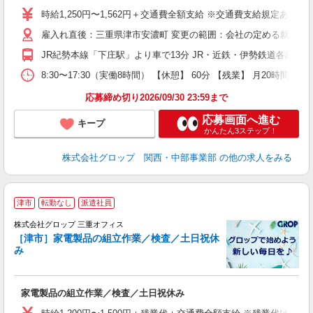
卒
時給1,250円〜1,562円＋交通費全額支給 ※交通費支給規定あり 
O
雇入れ直後：三重県津市安濃町 変更の範囲：会社の定める就業場
バ
給
JR紀勢本線「下庄駅」より車で13分 JR・近鉄・伊勢鉄道各線「津
資
8:30〜17:30（実働8時間） 【休憩】 60分 【残業】 月
応募締め切り2026/09/30 23:59まで
応募画面へ進む
キープ
かんたん3ステップ！
株式会社グロップ 関西・中部事業部
の他の求人をみる
津市
転勤なし
派遣社員
境
株式会社グロップ 三重オフィス
食
［津市］家電製品の組立作業／検査／土日祝休
み
食
家電製品の組立作業／検査／土日祝休み
履
卒