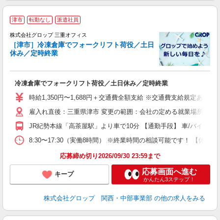
津市
転勤なし
派遣社員
株式会社グロップ 三重オフィス
［津市］冷凍倉庫でフォークリフト荷役／土日
休み／定時終業
出
冷凍倉庫でフォークリフト荷役／土日休み／定時終業
履
卒
時給1,350円〜1,688円＋交通費全額支給 ※交通費支給規定あり 
O
雇入れ直後：三重県津市 変更の範囲：会社の定める就業場所
車
上
JR紀勢本線「高茶屋駅」より車で10分 【通勤手段】 車/バイク/自
修
8:30〜17:30（実働8時間） ※終業時間の相談可能です！ 【
応募締め切り2026/09/30 23:59まで
応募画面へ進む
キープ
かんたん3ステップ！
株式会社グロップ 関西・中部事業部
の他の求人をみる