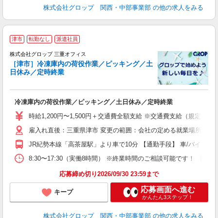
株式会社グロップ 関西・中部事業部
の他の求人をみる
津市
転勤なし
派遣社員
株式会社グロップ 三重オフィス
［津市］冷凍庫内の荷役作業／ピッキング／土
日休み／定時終業
出
冷凍庫内の荷役作業／ピッキング／土日休み／定時終業
履
卒
時給1,200円〜1,500円＋交通費全額支給 ※交通費支給（規定あり
O
雇入れ直後：三重県津市 変更の範囲：会社の定める就業場所
車
上
JR紀勢本線「高茶屋駅」より車で10分 【通勤手段】 車/バイク/自
修
8:30〜17:30（実働8時間） ※終業時間のご相談可能です！ 
応募締め切り2026/09/30 23:59まで
応募画面へ進む
キープ
かんたん3ステップ！
株式会社グロップ 関西・中部事業部
の他の求人をみる