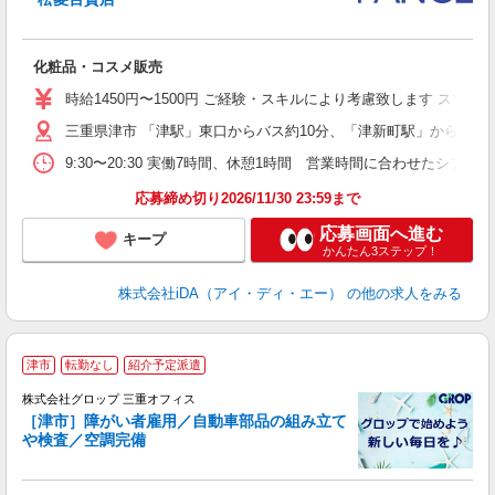
か
化粧品・コスメ販売
入
交
時給1450円〜1500円 ご経験・スキルにより考慮致します ス
経
三重県津市 「津駅」東口からバス約10分、「津新町駅」から徒歩約
ー
日
9:30〜20:30 実働7時間、休憩1時間 営業時間に合わせた
し
応募締め切り2026/11/30 23:59まで
応募画面へ進む
キープ
かんたん3ステップ！
株式会社iDA（アイ・ディ・エー）
の他の求人をみる
津市
転勤なし
紹介予定派遣
履
株式会社グロップ 三重オフィス
卒
［津市］障がい者雇用／自動車部品の組み立て
O
や検査／空調完備
代
バ
給