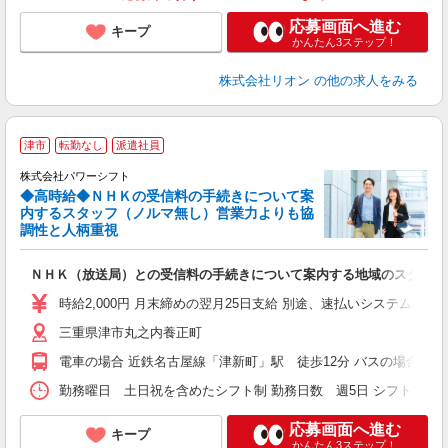
応募画面へ進む
キープ
かんたん3ステップ！
株式会社リオン
の他の求人をみる
津市
転勤なし
派遣社員
株式会社パワーシフト
◆高時給◆ＮＨＫの受信料の手続きについて案
内するスタッフ（ノルマ無し）営業力よりも協
後
調性と人柄重視
放
ＮＨＫ（放送局）との受信料の手続きについて案内する地域のスタッフ
入
未
時給2,000円 月末締めの翌月25日支給 別途、速払いシステム利
婦
三重県津市丸之内養正町
～
払
電車の場合 近鉄名古屋線「津新町」駅 徒歩12分 バスの場合 「
分
取
勤務曜日 土日祝を含めたシフト制 勤務日数 週5日 シフトサイクル 
応募画面へ進む
キープ
かんたん3ステップ！