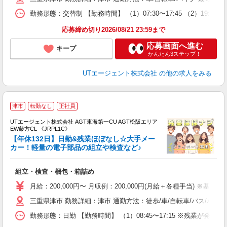
場
勤務形態：交替制 【勤務時間】 （1）07:30〜17:45 （2）19:3
通
り
応募締め切り2026/08/21 23:59まで
応募画面へ進む
キープ
かんたん3ステップ！
UTエージェント株式会社
の他の求人をみる
津市
転勤なし
正社員
UTエージェント株式会社 AGT東海第一CU AGT松阪エリア
EW藤方CL 《JRPL1C》
【年休132日】日勤&残業ほぼなし☆大手メー
カー！軽量の電子部品の組立や検査など♪
る
組立・検査・梱包・箱詰め
入
場
月給：200,000円〜 月収例：200,000円(月給＋各種手当) ※基本
タ
三重県津市 勤務詳細：津市 通勤方法：徒歩/車/自転車/バス/バイク
休
場
勤務形態：日勤 【勤務時間】 （1）08:45〜17:15 ※残業が発生
通