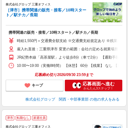
境
株式会社グロップ 三重オフィス
［津市］携帯関連の販売・接客／10時スター
チ
ト／駅チカ／長期
（
携帯関連の販売・接客／10時スタート／駅チカ／長期
履
卒
時給1,550円＋交通費全額支給 ※交通費支給規定あり ※残業発生時
O
雇入れ直後：三重県津市 変更の範囲：会社の定める就業場所
煙
以
JR紀勢本線「高茶屋駅」より徒歩8分（車で2分） 【通勤手段】 
研
10:00〜19:00（実働8時間） 【休憩】 60分 【残業】 な
応募締め切り2026/09/30 23:59まで
応募画面へ進む
キープ
かんたん3ステップ！
株式会社グロップ 関西・中部事業部
の他の求人をみる
津市
転勤なし
派遣社員
株式会社グロップ 三重オフィス