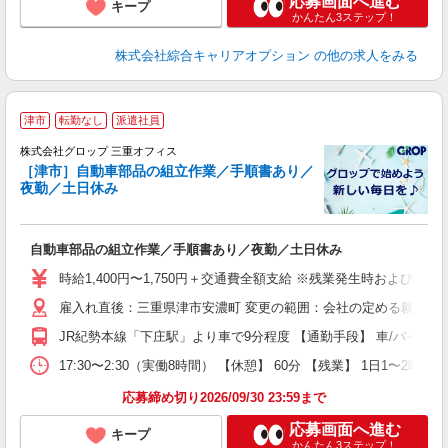
応募画面へ進む
キープ
かんたん3ステップ！
株式会社綜合キャリアオプション
の他の求人をみる
津市
転勤なし
派遣社員
株式会社グロップ 三重オフィス
［津市］自動車部品の組立作業／手順書あり／
夜勤／土日休み
出
自動車部品の組立作業／手順書あり／夜勤／土日休み
履
卒
時給1,400円〜1,750円＋交通費全額支給 ※残業発生時および深夜
O
雇入れ直後：三重県津市安濃町 変更の範囲：会社の定める就業場
バ
給
JR紀勢本線「下庄駅」より車で9分程度 【通勤手段】 車/バイク/
資
17:30〜2:30（実働8時間） 【休憩】 60分 【残業】 1
応募締め切り2026/09/30 23:59まで
応募画面へ進む
キープ
かんたん3ステップ！