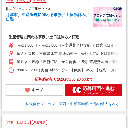
津市
転勤なし
派遣社員
境
株式会社グロップ 三重オフィス
［津市］生産管理に関わる事務／土日祝休み／
で
日勤
や
生産管理に関わる事務／土日祝休み／日勤
履
卒
時給1,600円〜時給2,000円＋交通費全額支給 ※残業代は別途全額
O
雇入れ直後：三重県津市 変更の範囲：会社の定める就業場所
み
通
近鉄名古屋線「津新町駅」から徒歩で15分 JR紀勢本線・近鉄名古
会
格
8:00〜16:30（実働7時間45分） 【休憩】 45分 【残業】
応募締め切り2026/09/30 23:59まで
応募画面へ進む
キープ
かんたん3ステップ！
株式会社グロップ 関西・中部事業部
の他の求人をみる
津市
転勤なし
派遣社員