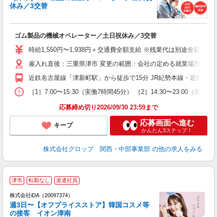
が
休み／3交替
な
替
ゴム製品の機械オペレーター／土日祝休み／3交替
履
卒
時給1,550円〜1,938円＋交通費全額支給 ※残業代は別途全額支給 
O
雇入れ直後：三重県津市 変更の範囲：会社の定める就業場所
代
食
近鉄名古屋線「津新町駅」から徒歩で15分 JR紀勢本線・近鉄名古
休
り
［1］7:00〜15:30（実働7時間45分） ［2］14:30〜23:
応募締め切り2026/09/30 23:59まで
応募画面へ進む
キープ
かんたん3ステップ！
株式会社グロップ 関西・中部事業部
の他の求人をみる
津市
転勤なし
派遣社員
ョ
株式会社iDA（20097374）
週3日〜【オフプライスストア】韓国コスメ等
研
の接客 イオン津南