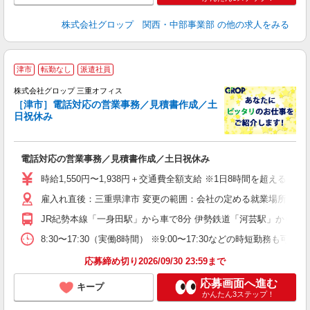
株式会社グロップ 関西・中部事業部
の他の求人をみる
津市
転勤なし
派遣社員
株式会社グロップ 三重オフィス
［津市］電話対応の営業事務／見積書作成／土
日祝休み
と
☆
電話対応の営業事務／見積書作成／土日祝休み
履
卒
時給1,550円〜1,938円＋交通費全額支給 ※1日8時間を超える勤
O
雇入れ直後：三重県津市 変更の範囲：会社の定める就業場所
み
し
JR紀勢本線「一身田駅」から車で8分 伊勢鉄道「河芸駅」から車で
度
8:30〜17:30（実働8時間） ※9:00〜17:30などの時短
応募締め切り2026/09/30 23:59まで
応募画面へ進む
キープ
かんたん3ステップ！