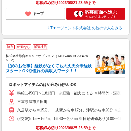
り
応募締め切り2026/08/21 23:59まで
応募画面へ進む
キープ
かんたん3ステップ！
UTエージェント株式会社
の他の求人をみる
≪
津市
転勤なし
派遣社員
い
株式会社綜合キャリアオプション（1314VJ0805G57★80-
S-T2）
【寮のお仕事】経験がなくても大丈夫☆未経験
スタートOK◎憧れの高収入ワーク！！
得
入
ロボットアイテムのはめ込み/日払いOK
分
以
時給1,450円〜1,813円 ※経験・能力による ※時間外・深夜手当
タ
三重県津市片田町
ブ
久居駅から車15分、一志駅から車17分、津駅から車20分 ※主要路線
(2交替)8:15〜16:45、16:40〜翌0:55 ※日勤研修あり(8:00〜16:
応募締め切り2026/08/25 23:59まで