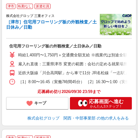
津市
転勤なし
派遣社員
境
株式会社グロップ 三重オフィス
ー
［津市］住宅用フローリング板の外観検査／土
日休み／日勤
大
住宅用フローリング板の外観検査／土日休み／日勤
履
卒
時給1,400円〜1,750円＋交通費全額支給 ※残業代は別途全額支給
O
雇入れ直後：三重県津市 変更の範囲：会社の定める就業場所
代
バ
近鉄大阪線「川合高岡駅」から車で11分 JR名松線「一志駅」から車
給
資
［1］8:00〜16:45（実働7時間45分） ［2］16:30〜1:
応募締め切り2026/09/30 23:59まで
応募画面へ進む
キープ
かんたん3ステップ！
株式会社グロップ 関西・中部事業部
の他の求人をみる