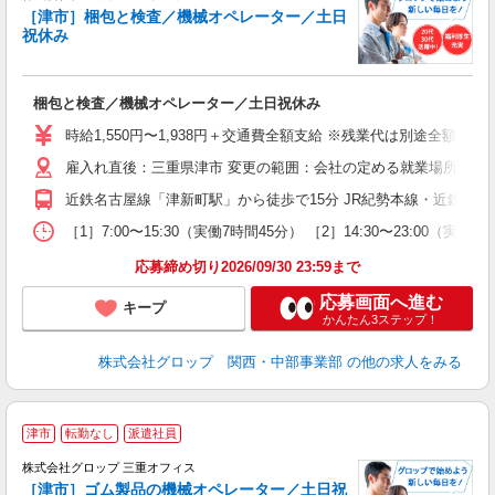
［津市］梱包と検査／機械オペレーター／土日
祝休み
出
梱包と検査／機械オペレーター／土日祝休み
履
婦
時給1,550円〜1,938円＋交通費全額支給 ※残業代は別途全額支給
給
雇入れ直後：三重県津市 変更の範囲：会社の定める就業場所
ク
社
近鉄名古屋線「津新町駅」から徒歩で15分 JR紀勢本線・近鉄名古
取
［1］7:00〜15:30（実働7時間45分） ［2］14:30〜23
応募締め切り2026/09/30 23:59まで
応募画面へ進む
キープ
かんたん3ステップ！
株式会社グロップ 関西・中部事業部
の他の求人をみる
津市
転勤なし
派遣社員
境
株式会社グロップ 三重オフィス
［津市］ゴム製品の機械オペレーター／土日祝