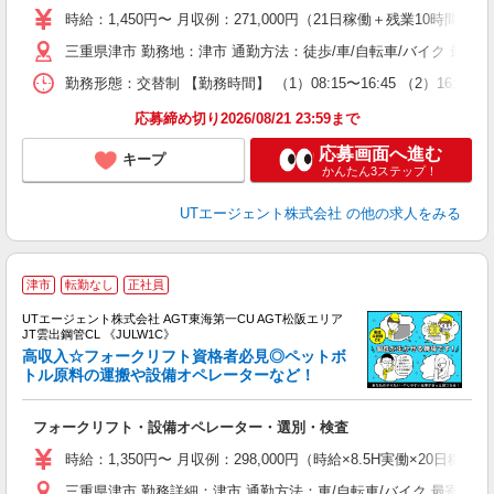
場
時給：1,450円〜 月収例：271,000円（21日稼働＋残業10時間/月
タ
三重県津市 勤務地：津市 通勤方法：徒歩/車/自転車/バイク 最寄
休
場
勤務形態：交替制 【勤務時間】 （1）08:15〜16:45 （2）16:
通
り
応募締め切り2026/08/21 23:59まで
応募画面へ進む
キープ
かんたん3ステップ！
UTエージェント株式会社
の他の求人をみる
津市
転勤なし
正社員
UTエージェント株式会社 AGT東海第一CU AGT松阪エリア
JT雲出鋼管CL 《JULW1C》
高収入☆フォークリフト資格者必見◎ペットボ
トル原料の運搬や設備オペレーターなど！
る
フォークリフト・設備オペレーター・選別・検査
入
場
時給：1,350円〜 月収例：298,000円（時給×8.5H実働×20日稼
タ
三重県津市 勤務詳細：津市 通勤方法：車/自転車/バイク 最寄り駅
休