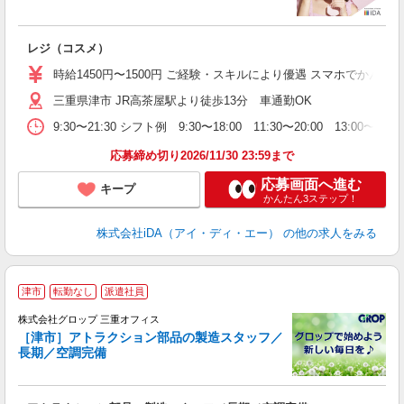
か
レジ（コスメ）
入
交
時給1450円〜1500円 ご経験・スキルにより優遇 スマホでか
ル
三重県津市 JR高茶屋駅より徒歩13分 車通勤OK
1
9:30〜21:30 シフト例 9:30〜18:00 11:30〜20:00
業
務
応募締め切り2026/11/30 23:59まで
カ
応募画面へ進む
キープ
かんたん3ステップ！
株式会社iDA（アイ・ディ・エー）
の他の求人をみる
津市
転勤なし
派遣社員
境
株式会社グロップ 三重オフィス
［津市］アトラクション部品の製造スタッフ／
長期／空調完備
仕
を