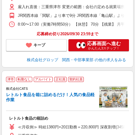
バ
雇入れ直後：三重県津市 変更の範囲：会社の定める就業場所
給
援
JR関西本線「関駅」より車で9分 JR関西本線「亀山駅」より車で9
8:00〜17:00（実働7時間50分） 【休憩】 70分 【残業】
応募締め切り2026/09/30 23:59まで
応募画面へ進む
キープ
かんたん3ステップ！
株式会社グロップ 関西・中部事業部
の他の求人をみる
＼
津市
転勤なし
アルバイト
正社員
契約社員
間
入
株式会社CATS
量
レトルト食品を箱に詰めるだけ！人気の食品軽
卒
作業
中
休
朝
レトルト食品の箱詰め
ニ
K.
≪月収例≫ 時給1380円×20日勤務＝220,800円 深夜割増(345円)×60時