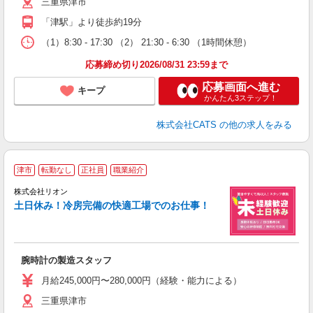
三重県津市
「津駅」より徒歩約19分
（1）8:30 - 17:30 （2） 21:30 - 6:30 （1時間休憩）
応募締め切り2026/08/31 23:59まで
応募画面へ進む
キープ
かんたん3ステップ！
株式会社CATS
の他の求人をみる
津市
転勤なし
正社員
職業紹介
株式会社リオン
土日休み！冷房完備の快適工場でのお仕事！
家
社
腕時計の製造スタッフ
入
場
月給245,000円〜280,000円（経験・能力による）
タ
三重県津市
額