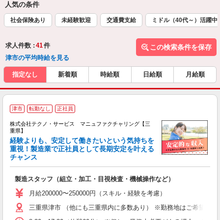
人気の条件
社会保険あり
未経験歓迎
交通費支給
ミドル（40代～）活躍中
求人件数 :
41
件
この検索条件を保存
津市の平均時給を見る
指定なし
新着順
時給順
日給順
月給順
津市
転勤なし
正社員
株式会社テクノ・サービス マニュファクチャリング【三
重県】
経験よりも、安定して働きたいという気持ちを
重視！製造業で正社員として長期安定を叶える
チャンス
く
入
製造スタッフ（組立・加工・目視検査・機械操作など）
未
あ
月給200000〜250000円（スキル・経験を考慮）
遣
三重県津市 （他にも三重県内に多数あり） ※勤務地はご希望を考