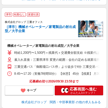
津市
転勤なし
派遣社員
境
株式会社グロップ 三重オフィス
［津市］機械オペレーター／家電製品の射出成
型／大手企業
で
ー
機械オペレーター／家電製品の射出成型／大手企業
履
卒
時給1,200円〜1,500円＋残業代＋交通費全額支給 ※残業代は別途
O
雇入れ直後：三重県津市 変更の範囲：会社の定める就業場所
食
社
三重交通バス「御殿場口バス停」より徒歩で4分 三重交通バス「米津
取
8:45〜17:20（実働7時間50分） 【休憩】 45分 【残業
応募締め切り2026/09/30 23:59まで
応募画面へ進む
キープ
かんたん3ステップ！
株式会社グロップ 関西・中部事業部
の他の求人をみる