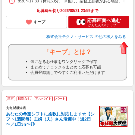
8:30〜17:30（休憩60分） ※但し、業務上必要がある場合
応募締め切り2026/08/31 23:59まで
応募画面へ進む
キープ
かんたん3ステップ！
株式会社テクノ・サービス
の他の求人をみる
「キープ」とは？
気になるお仕事をワンクリックで保存
まとめてチェック＆まとめて応募も可能
会員登録無しで今すぐご利用いただけます
津市
転勤なし
アルバイト
パート
丸亀製麺津店
あなたの希望シフトに柔軟に対応します☆【シ
フト1週間毎】主婦（夫）さん活躍中！週2日
〜／1日3h〜◎
ル