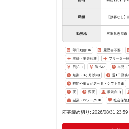
給与
時給1281円
職種
【接客なし】
勤務地
三重県志摩市
即日勤務OK
履歴書不要
主婦・主夫歓迎
フリーター
日払い
週払い
単発（
短期（3ヶ月以内)
週1日勤務
時間や曜日が選べる・シフト自由
夜
深夜
服装自由
副業・WワークOK
社会保険
応募締め切り: 2026/08/31 23:5