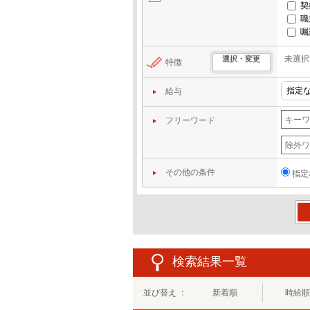
契
職
嘱
未選択
選択・変更
特徴
給与
フリーワード
その他の条件
指定
この
検索結果一覧
並び替え ：
新着順
時給順