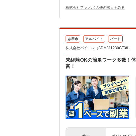
株式会社ファノバ の他の求人をみる
志摩市
アルバイト
パート
株式会社バイトレ（ADM811230GT38）
未経験OKの簡単ワーク多数！
富！