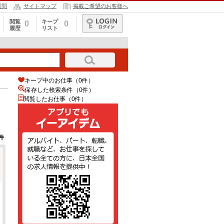
質問
サイトマップ
掲載ご希望のお客様へ
閲覧
キープ
0
0
履歴
リスト
ログイン
キープ中のお仕事（0件）
保存した検索条件（
0
件）
閲覧したお仕事（0件）
件