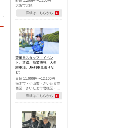
時給 1,200円〜1,200円
大阪市北区
詳細はこちらから
警備員スタッフ（イベン
ト、道路、商業施設、大型
駐車場、JR列車見張りな
ど）
日給 11,000円〜12,100円
栃木市・小山市・さいたま市
西区・さいたま市岩槻区・久
喜市・蓮田市
詳細はこちらから