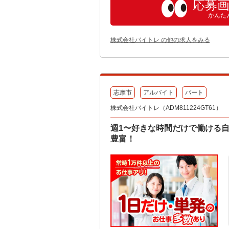
応募
かんた
株式会社バイトレ の他の求人をみる
志摩市
アルバイト
パート
株式会社バイトレ（ADM811224GT61）
週1〜好きな時間だけで働ける
豊富！