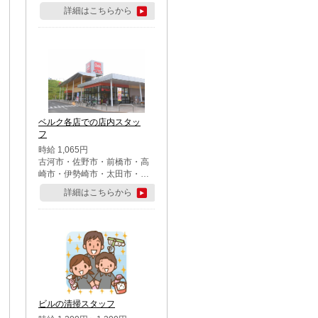
詳細はこちらから
ベルク各店での店内スタッ
フ
時給 1,065円
古河市・佐野市・前橋市・高
崎市・伊勢崎市・太田市・館
林市・藤岡市・大泉町・さい
詳細はこちらから
たま市北区・川越市・熊谷
市・行田市・秩父市・所沢
市・飯能市・東松山市・坂戸
市・鶴ケ島市・千葉市中央
区・市川市・松戸市・習志野
市・柏市・流山市・八千代
市・足立区・江戸川区・八王
子市・町田市
ビルの清掃スタッフ