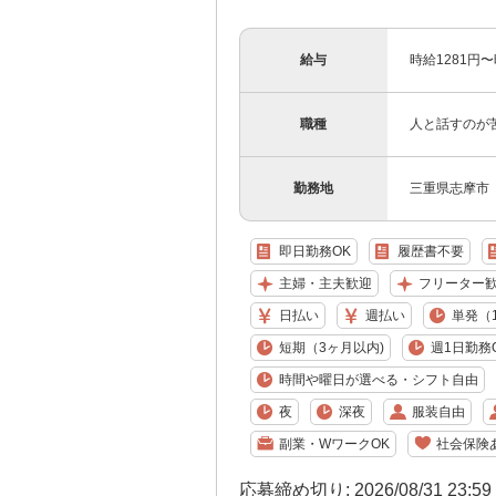
給与
時給1281円
職種
人と話すのが
勤務地
三重県志摩市
即日勤務OK
履歴書不要
主婦・主夫歓迎
フリーター
日払い
週払い
単発（
短期（3ヶ月以内)
週1日勤務
時間や曜日が選べる・シフト自由
夜
深夜
服装自由
副業・WワークOK
社会保険
応募締め切り: 2026/08/31 23:5