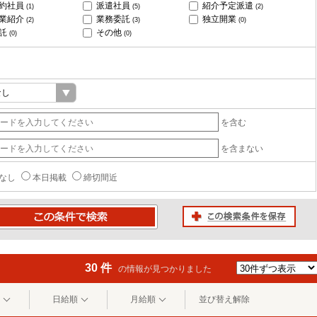
約社員
派遣社員
紹介予定派遣
(1)
(5)
(2)
業紹介
業務委託
独立開業
(2)
(3)
(0)
託
その他
(0)
(0)
を含む
を含まない
なし
本日掲載
締切間近
この検索条件を保存
条件で検索
30 件
の情報が見つかりました
日給順
月給順
並び替え解除