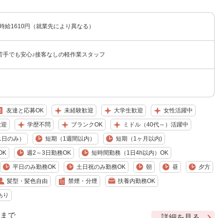
〜時給1610円（就業先により異なる）
苦手でも安心♪接客なしの軽作業スタッフ
友達と応募OK
未経験歓迎
大学生歓迎
女性活躍中
歓迎
学歴不問
ブランクOK
ミドル（40代～）活躍中
1日のみ）
短期（1週間以内）
短期（1ヶ月以内)
OK
週2～3日勤務OK
短時間勤務（1日4h以内）OK
平日のみ勤務OK
土日祝のみ勤務OK
朝
昼
夕方
髪型・髪色自由
禁煙・分煙
扶養内勤務OK
あり
9 まで
詳細を見る