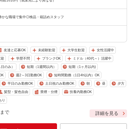
〜時給1610円（就業先により異なる）
静かな職場で集中◎検品・箱詰めスタッフ
友達と応募OK
未経験歓迎
大学生歓迎
女性活躍中
歓迎
学歴不問
ブランクOK
ミドル（40代～）活躍中
1日のみ）
短期（1週間以内）
短期（1ヶ月以内)
OK
週2～3日勤務OK
短時間勤務（1日4h以内）OK
平日のみ勤務OK
土日祝のみ勤務OK
朝
昼
夕方
髪型・髪色自由
禁煙・分煙
扶養内勤務OK
あり
9 まで
詳細を見る