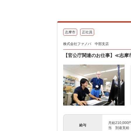
志摩市
正社員
株式会社ファノバ 中部支店
【官公庁関連のお仕事】≪志摩
月給210,0
給与
当 別途支給