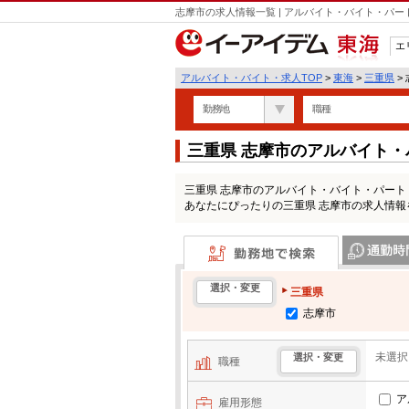
志摩市の求人情報一覧 | アルバイト・バイト・パ
エ
東海
アルバイト・バイト・求人TOP
>
東海
>
三重県
>
勤務地
職種
三重県 志摩市のアルバイト
三重県 志摩市のアルバイト・バイト・パー
あなたにぴったりの三重県 志摩市の求人情報
勤務地で検索
通勤時間・区
選択・変更
三重県
志摩市
未選択
選択・変更
職種
ア
雇用形態