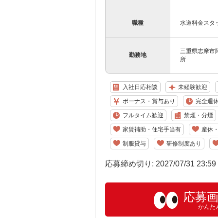
職種
水道料金スタ
三重県志摩市阿
勤務地
所
入社日応相談
未経験歓迎
ボーナス・賞与あり
完全週休
フルタイム歓迎
禁煙・分煙
家賃補助・住宅手当有
産休
制服貸与
研修制度あり
応募締め切り: 2027/07/31 23:5
応募
かんた