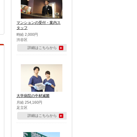
マンションの受付・案内ス
タッフ
時給 2,000円
渋谷区
詳細はこちらから
大学病院の中材滅菌
月給 254,160円
足立区
詳細はこちらから