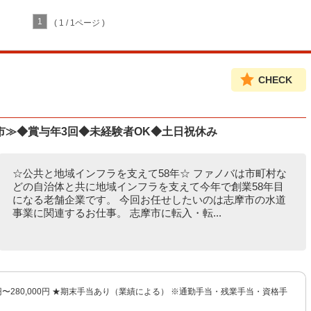
1
( 1 / 1ページ )
CHECK
市≫◆賞与年3回◆未経験者OK◆土日祝休み
☆公共と地域インフラを支えて58年☆ ファノバは市町村な
どの自治体と共に地域インフラを支えて今年で創業58年目
になる老舗企業です。 今回お任せしたいのは志摩市の水道
事業に関連するお仕事。 志摩市に転入・転...
00円〜280,000円 ★期末手当あり（業績による） ※通勤手当・残業手当・資格手