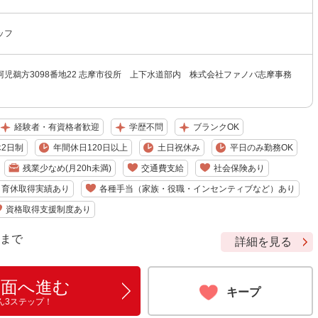
ッフ
児鵜方3098番地22 志摩市役所 上下水道部内 株式会社ファノバ志摩事務
経験者・有資格者歓迎
学歴不問
ブランクOK
2日制
年間休日120日以上
土日祝休み
平日のみ勤務OK
残業少なめ(月20h未満)
交通費支給
社会保険あり
・育休取得実績あり
各種手当（家族・役職・インセンティブなど）あり
資格取得支援制度あり
9 まで
詳細を見る
画面へ進む
キープ
ん3ステップ！