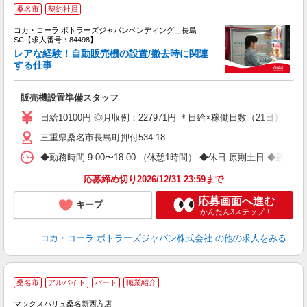
桑名市
契約社員
コカ・コーラ ボトラーズジャパンベンディング＿長島
SC【求人番号：84498】
レアな経験！自動販売機の設置/撤去時に関連
す
する仕事
未
企
販売機設置準備スタッフ
日給10100円 ◎月収例：227971円 ＊日給×稼働日数（21日）＋残業
三重県桑名市長島町押付534-18
◆勤務時間 9:00〜18:00 （休憩1時間） ◆休日 原則土日 ◆残業 
応募締め切り2026/12/31 23:59まで
応募画面へ進む
キープ
かんたん3ステップ！
コカ・コーラ ボトラーズジャパン株式会社
の他の求人をみる
桑名市
アルバイト
パート
職業紹介
マックスバリュ桑名新西方店