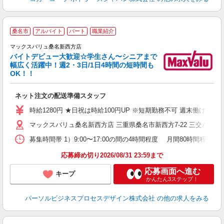
桑名市
アルバイト
パート
職業紹介
マックスバリュ桑名新西方店
バイトデビュー大歓迎☆学生さん〜シニアまで
幅広く活躍中！週2・3日/1日4時間の短時間も
と
OK！！
事
短
ネット注文の配送準備スタッフ
時給1280円 ★日祝は時給100円UP ※短期勤務不可 週末働け
マックスバリュ桑名新西方店 三重県桑名市新西方7-22 三交バス
募集時間帯 1）9:00〜17:00の間の4時間程度 月間80時間
応募締め切り2026/08/31 23:59まで
応募画面へ進む
キープ
かんたん3ステップ！
パーソルビジネスプロセスデザイン株式会社
の他の求人をみる