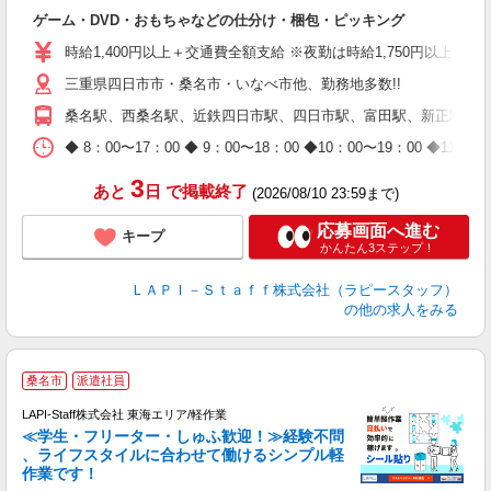
で
ゲーム・DVD・おもちゃなどの仕分け・梱包・ピッキング
入
量
時給1,400円以上＋交通費全額支給 ※夜勤は時給1,750円以上（深夜手
迎
三重県四日市市・桑名市・いなべ市他、勤務地多数!!
い
以
桑名駅、西桑名駅、近鉄四日市駅、四日市駅、富田駅、新正駅、楚
K
◆ 8：00〜17：00 ◆ 9：00〜18：00 ◆10：00〜1
録
3
あと
日
で掲載終了
(2026/08/10 23:59まで)
応募画面へ進む
キープ
かんたん3ステップ！
ＬＡＰＩ－Ｓｔａｆｆ株式会社（ラピースタッフ）
の他の求人をみる
桑名市
派遣社員
LAPI-Staff株式会社 東海エリア/軽作業
≪学生・フリーター・しゅふ歓迎！≫経験不問
、ライフスタイルに合わせて働けるシンプル軽
作業です！