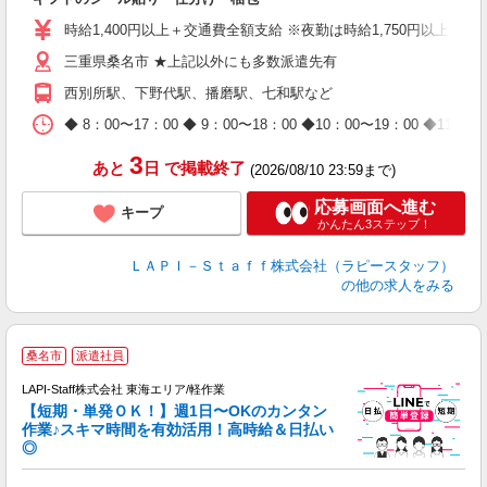
入
量
時給1,400円以上＋交通費全額支給 ※夜勤は時給1,750円以上（深夜手
迎
三重県桑名市 ★上記以外にも多数派遣先有
給
期
西別所駅、下野代駅、播磨駅、七和駅など
休
日
◆ 8：00〜17：00 ◆ 9：00〜18：00 ◆10：00〜1
タ
3
あと
日
で掲載終了
(2026/08/10 23:59まで)
応募画面へ進む
キープ
かんたん3ステップ！
ＬＡＰＩ－Ｓｔａｆｆ株式会社（ラピースタッフ）
の他の求人をみる
■
桑名市
派遣社員
LAPI-Staff株式会社 東海エリア/軽作業
【短期・単発ＯＫ！】週1日〜OKのカンタン
作業♪スキマ時間を有効活用！高時給＆日払い
◎
可