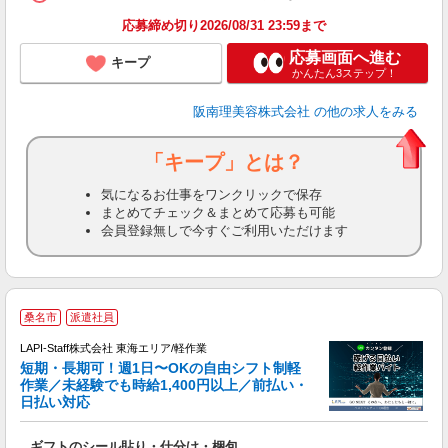
ン
応募締め切り2026/08/31 23:59まで
登
応募画面へ進む
キープ
かんたん3ステップ！
阪南理美容株式会社
の他の求人をみる
「キープ」とは？
気になるお仕事をワンクリックで保存
まとめてチェック＆まとめて応募も可能
会員登録無しで今すぐご利用いただけます
桑名市
派遣社員
LAPI-Staff株式会社 東海エリア/軽作業
短期・長期可！週1日〜OKの自由シフト制軽
作業／未経験でも時給1,400円以上／前払い・
心
日払い対応
が
で
ギフトのシール貼り・仕分け・梱包