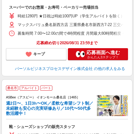
短
スーパーでのお惣菜・お寿司・ベーカリー売場担当
時給1280円 ★日祝は時給100円UP（学生アルバイトを除く） 
マックスバリュ桑名新西方店 三重県桑名市新西方7-22 三交バス
募集時間 7:00〜12:00の間で4時間程度 月間最大80時間程度
応募締め切り2026/08/31 23:59まで
応募画面へ進む
キープ
かんたん3ステップ！
パーソルビジネスプロセスデザイン株式会社
の他の求人をみる
桑名市
アルバイト
パート
ASBee（アスビー） イオンモール桑名店［1465］
週2日〜、1日3h〜OK／柔軟な希望シフト制／
未経験も安心の充実研修あり／10代〜50代多
数活躍中！
後
靴・シューズショップの販売スタッフ
履
活