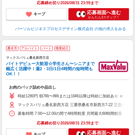
応募締め切り2026/08/31 23:59まで
応募画面へ進む
キープ
かんたん3ステップ！
パーソルビジネスプロセスデザイン株式会社
の他の求人をみる
桑名市
アルバイト
パート
職業紹介
マックスバリュ桑名新西方店
バイトデビュー大歓迎☆学生さん〜シニアまで
幅広く活躍中！週2・3日/1日4時間の短時間も
と
OK！！
事
短
お肉のパック詰めや品出し
時給1280円 朝7時〜8時または16時以降は時給に加給あり ★日
マックスバリュ桑名新西方店 三重県桑名市新西方7-22 三交バス
募集時間 7:00〜12:00の間で4時間程度 月間最大80時間程
応募締め切り2026/08/31 23:59まで
応募画面へ進む
キープ