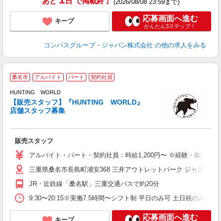
あと
日
で掲載終了
(2026/08/08 23:59まで)
応募画面へ進む
キープ
かんたん3ステップ！
コンパスグループ・ジャパン株式会社
の他の求人をみる
桑名市
アルバイト
パート
契約社員
HUNTING WORLD
ル
【販売スタッフ】『HUNTING WORLD』
未
店舗スタッフ募集
日
イ
交
販売スタッフ
アルバイト・パート・契約社員：時給1,200円〜 ※経験・能力によ
三重県桑名市長島町浦安368 三井アウトレットパーク ジャズドリ
JR・近鉄線「桑名駅」三重交通バスで約20分
9:30〜20:15※実働7.5時間〜シフト制 平日のみ可 土日祝のみ
応募画面へ進む
キープ