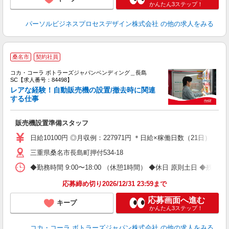
かんたん3ステップ！
パーソルビジネスプロセスデザイン株式会社
の他の求人をみる
桑名市
契約社員
コカ・コーラ ボトラーズジャパンベンディング＿長島
SC【求人番号：84498】
レアな経験！自動販売機の設置/撤去時に関連
する仕事
別
販売機設置準備スタッフ
未
企
日給10100円 ◎月収例：227971円 ＊日給×稼働日数（21日）＋残業
三重県桑名市長島町押付534-18
◆勤務時間 9:00〜18:00 （休憩1時間） ◆休日 原則土日 ◆残業 
応募締め切り2026/12/31 23:59まで
応募画面へ進む
キープ
かんたん3ステップ！
コカ・コーラ ボトラーズジャパン株式会社
の他の求人をみる