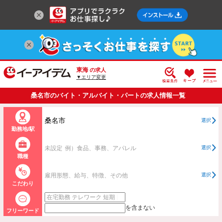
東海
の求人
▼エリア変更
桑名市のバイト・アルバイト・パートの求人情報一覧
桑名市
選択
勤務地/駅
未設定
例）食品、事務、アパレル
選択
職種
雇用形態、給与、特徴、その他
選択
こだわり
を含まない
フリーワード