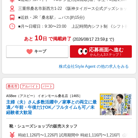
め
三重県桑名市新西方1-22 《阪神タイガース公式グッズショップ(TEAM
■近鉄・JR「桑名駅」→バス(約15分)
■月〜日曜日：9:30〜23:00 上記時間内シフト制 《シフト例》 ＊ 9:30
10
あと
日
で掲載終了
(2026/08/17 23:59まで)
応募画面へ進む
キープ
かんたん3ステップ！
株式会社Style Agent
の他の求人をみる
桑名市
アルバイト
パート
ASBee（アスビー） イオンモール桑名店［1465］
主婦（夫）さん多数活躍中／家事との両立に最
適／午前・午後だけOK／フルタイムも可／未
経験者大歓迎
け
靴・シューズショップの販売スタッフ
履
活
時給1,126円〜1,226円 試用期間中 時給1,116円〜1,216円（試用