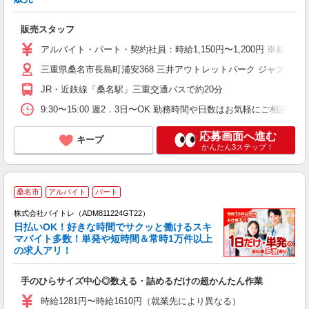
の
未
販売スタッフ
2
日
アルバイト・パート・契約社員：時給1,150円〜1,200円 ※就
通
三重県桑名市長島町浦安368 三井アウトレットパーク ジャズドリ
割
JR・近鉄線「桑名駅」三重交通バスで約20分
9:30〜15:00 週2．3日〜OK 勤務時間や日数はお気軽にご
応募画面へ進む
キープ
かんたん3ステップ！
桑名市
アルバイト
パート
株式会社バイトレ（ADM811224GT22）
く
日払いOK！好きな時間でサクッと働けるスキ
マバイト多数！単発や短時間＆常時1万件以上
☆
の求人アリ！
験
手のひらサイズ中心◎数える・詰めるだけの超かんたん作業
即
活
時給1281円〜時給1610円（就業先により異なる）