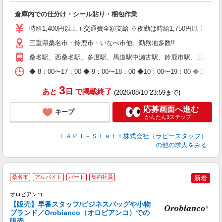
で
倉庫内での仕分け・シール貼り・梱包作業
入
量
時給1,400円以上＋交通費全額支給 ※夜勤は時給1,750円以上（深夜手
迎
三重県桑名市・鈴鹿市・いなべ市他、勤務地多数!!
い
以
桑名駅、西桑名駅、多度駅、馬道駅中瀬古駅、鈴鹿市駅、三日市駅
K
◆ 8：00〜17：00 ◆ 9：00〜18：00 ◆10：00〜1
録
3
あと
日
で掲載終了
(2026/08/10 23:59まで)
応募画面へ進む
キープ
かんたん3ステップ！
ＬＡＰＩ－Ｓｔａｆｆ株式会社（ラピースタッフ）
の他の求人をみる
＼
桑名市
アルバイト
パート
契約社員
新着
養
オロビアンコ
【販売】早番スタッフ/ビジネスバッグや小物
ブランド／Orobianco（オロビアンコ）での
販売