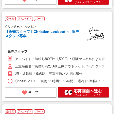
かんたん3ステップ！
桑名市
アルバイト
パート
『
クリスチャン ルブタン
【販売スタッフ】Christian Louboutin 販売
スタッフ募集
を
販売スタッフ
未
K
アルバイト：時給1,300円〜1,500円 ＊経験やスキルにより優
三重県桑名市長島町浦安368 三井アウトレットパーク ジャズドリ
修
JR・近鉄線「桑名駅」三重交通バスで約20分
◇9:30〜20:30 ・実働：6時間〜7.5時間 ・週2日〜勤務OK ＊
応募画面へ進む
キープ
かんたん3ステップ！
桑名市
アルバイト
パート