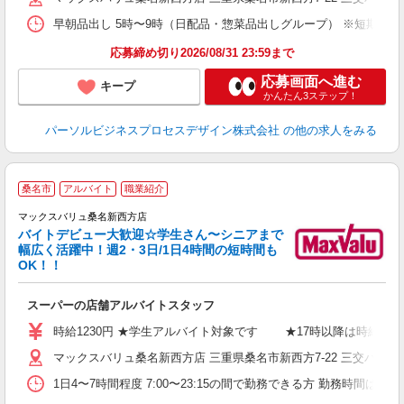
早朝品出し 5時〜9時（日配品・惣菜品出しグループ） ※短期勤
応募締め切り2026/08/31 23:59まで
応募画面へ進む
キープ
かんたん3ステップ！
パーソルビジネスプロセスデザイン株式会社
の他の求人をみる
桑名市
アルバイト
職業紹介
マックスバリュ桑名新西方店
バイトデビュー大歓迎☆学生さん〜シニアまで
幅広く活躍中！週2・3日/1日4時間の短時間も
と
OK！！
事
スーパーの店舗アルバイトスタッフ
時給1230円 ★学生アルバイト対象です ★17時以降は時給13
マックスバリュ桑名新西方店 三重県桑名市新西方7-22 三交バス
1日4〜7時間程度 7:00〜23:15の間で勤務できる方 勤務時間