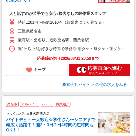
の求人アリ！
験
人と話すのが苦手でも安心♪接客なしの軽作業スタッフ
即
活
時給1281円〜時給1610円（就業先により異なる）
（
三重県桑名市
短
K
最寄駅：桑名駅、近鉄桑名駅、西桑名駅
日
髪
週1日以上/お好きな時間で勤務◎ 朝ダケ・昼ダケ・夜ダケ・夜勤など、 ご自
応募締め切り2026/08/31 23:59まで
応募画面へ進む
キープ
かんたん3ステップ！
株式会社バイトレ
の他の求人をみる
桑名市
アルバイト
パート
職業紹介
マックスバリュ桑名新西方店
バイトデビュー大歓迎☆学生さん〜シニアまで
幅広く活躍中！週2・3日/1日4時間の短時間も
と
OK！！
事