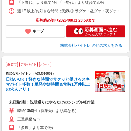
「下野代」より車で4分 「下野代」より徒歩で20分
日
髪
週1日以上/お好きな時間で勤務◎ 朝ダケ・昼ダケ・夜ダケ・夜勤など、 ご自
応募締め切り2026/08/31 23:59まで
応募画面へ進む
キープ
かんたん3ステップ！
株式会社バイトレ
の他の求人をみる
桑名市
アルバイト
パート
株式会社バイトレ（ADM816869）
く
日払いOK！好きな時間でサクッと働けるスキ
マバイト多数！単発や短時間＆常時1万件以上
☆
の求人アリ！
験
未経験9割！説明通りにやるだけのシンプル軽作業
即
活
時給1350円（就業先により異なる）
（
三重県桑名市
短
K
「多度」より車で9分
日