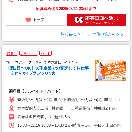
応募締め切り2026/08/31 23:59まで
応募画面へ進む
キープ
かんたん3ステップ！
株式会社バイトレ
の他の求人をみる
桑名市
アルバイト
パート
コンパスグループ・ジャパン株式会社 a1337_p
く
【週2日〜OK】大手企業での安定してお仕事
しませんか♪ブランクOK★
大
調理員【アルバイト・パート】
入
歓
時給1,230円以上 試用期間中 時給1,230円以上(試用期間2ヶ月
～
神戸製鋼大安工場 神鋼寮 （三重県桑名市神成町2丁目）
用
内
養老鉄道播磨駅より 徒歩約5分
O
15:30〜21:15 15:30〜19:30 1日4時間〜OK、平日と土日の内