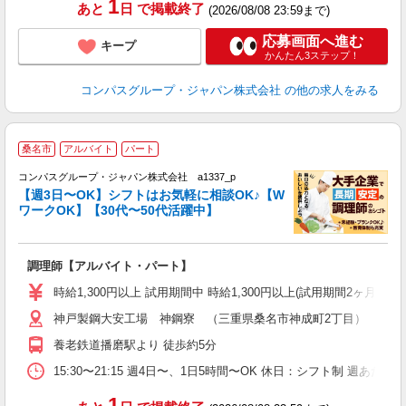
1
あと
日
で掲載終了
(2026/08/08 23:59まで)
応募画面へ進む
キープ
かんたん3ステップ！
コンパスグループ・ジャパン株式会社
の他の求人をみる
桑名市
アルバイト
パート
コンパスグループ・ジャパン株式会社 a1337_p
く
【週3日〜OK】シフトはお気軽に相談OK♪【W
ワークOK】【30代〜50代活躍中】
大
調理師【アルバイト・パート】
入
歓
時給1,300円以上 試用期間中 時給1,300円以上(試用期間2ヶ月
～
神戸製鋼大安工場 神鋼寮 （三重県桑名市神成町2丁目）
用
煙
養老鉄道播磨駅より 徒歩約5分
15:30〜21:15 週4日〜、1日5時間〜OK 休日：シフト制 週あた
1