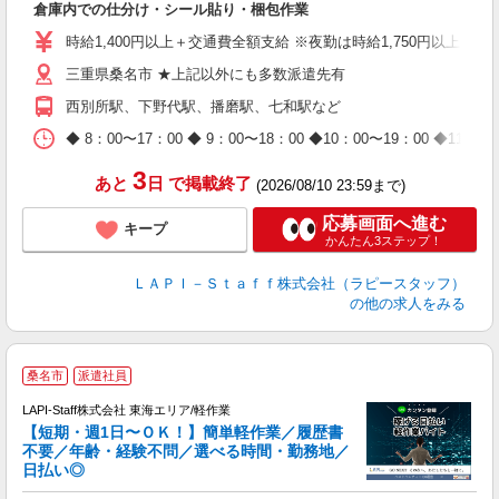
倉庫内での仕分け・シール貼り・梱包作業
入
量
時給1,400円以上＋交通費全額支給 ※夜勤は時給1,750円以上（深夜手
迎
三重県桑名市 ★上記以外にも多数派遣先有
給
期
西別所駅、下野代駅、播磨駅、七和駅など
休
日
◆ 8：00〜17：00 ◆ 9：00〜18：00 ◆10：00〜1
タ
3
あと
日
で掲載終了
(2026/08/10 23:59まで)
応募画面へ進む
キープ
かんたん3ステップ！
ＬＡＰＩ－Ｓｔａｆｆ株式会社（ラピースタッフ）
の他の求人をみる
桑名市
派遣社員
LAPI-Staff株式会社 東海エリア/軽作業
【短期・週1日〜ＯＫ！】簡単軽作業／履歴書
不要／年齢・経験不問／選べる時間・勤務地／
き
日払い◎
り