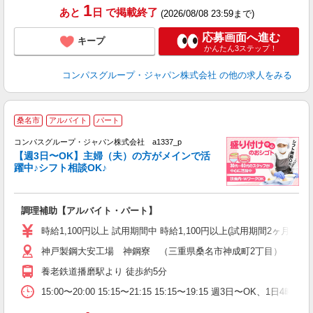
1
あと
日
で掲載終了
(2026/08/08 23:59まで)
応募画面へ進む
キープ
かんたん3ステップ！
コンパスグループ・ジャパン株式会社
の他の求人をみる
桑名市
アルバイト
パート
コンパスグループ・ジャパン株式会社 a1337_p
く
【週3日〜OK】主婦（夫）の方がメインで活
躍中♪シフト相談OK♪
大
調理補助【アルバイト・パート】
入
歓
時給1,100円以上 試用期間中 時給1,100円以上(試用期間2ヶ月
～
神戸製鋼大安工場 神鋼寮 （三重県桑名市神成町2丁目）
用
K
養老鉄道播磨駅より 徒歩約5分
方
助
15:00〜20:00 15:15〜21:15 15:15〜19:15 週3日〜O