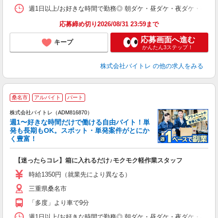
髪
週1日以上/お好きな時間で勤務◎ 朝ダケ・昼ダケ・夜ダケ・夜勤など、 ご自
応募締め切り2026/08/31 23:59まで
応募画面へ進む
キープ
かんたん3ステップ！
株式会社バイトレ
の他の求人をみる
桑名市
アルバイト
パート
株式会社バイトレ（ADM816870）
週1〜好きな時間だけで働ける自由バイト！単
発も長期もOK。スポット・単発案件がとにか
も
く豊富！
気
【迷ったらコレ】箱に入れるだけ♪モクモク軽作業スタッフ
即
活
時給1350円（就業先により異なる）
（
三重県桑名市
短
K
「多度」より車で9分
日
髪
週1日以上/お好きな時間で勤務◎ 朝ダケ・昼ダケ・夜ダケ・夜勤など、 ご自