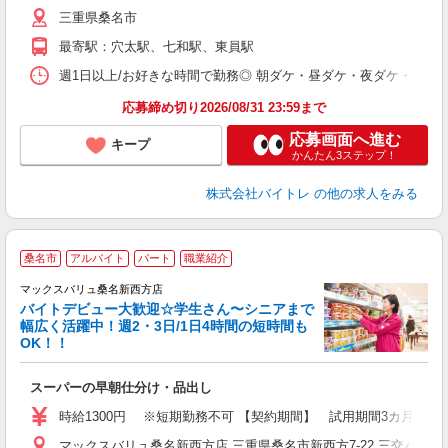
（
三重県桑名市
短
K
最寄駅：穴太駅、七和駅、東員駅
日
髪
週1日以上/お好きな時間で勤務◎ 朝ダケ・昼ダケ・夜ダケ・夜勤など、 ご自
応募締め切り2026/08/31 23:59まで
応募画面へ進む
キープ
かんたん3ステップ！
株式会社バイトレ
の他の求人をみる
桑名市
アルバイト
パート
職業紹介
マックスバリュ桑名新西方店
バイトデビュー大歓迎☆学生さん〜シニアまで
幅広く活躍中！週2・3日/1日4時間の短時間も
と
OK！！
事
スーパーの早朝仕分け・品出し
時給1300円 ※短期勤務不可 【契約期間】 試用期間3カ月後、
マックスバリュ桑名新西方店 三重県桑名市新西方7-22 三交バス