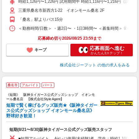
時給1,126円〜1,226円 試用期間中 時給1,116円〜1,216円（試用
j
三重県桑名市新西方1-22 イオンモール桑名 2F
迎
費
「桑名」駅よりバス15分
＜勤務時間/日数＞ ・週2日〜 ・1日3時間〜 ＜募集時間＞ 9:45〜17
応募締め切り2026/08/25 23:59まで
応募画面へ進む
キープ
かんたん3ステップ！
株式会社ジーフット
の他の求人をみる
＼
桑名市
アルバイト
パート
P
《短期》 阪神タイガース公式グッズショップ イオンモ
ール桑名店 【株式会社Style Agent】
短期で賢く稼げるグッズ販売★《阪神タイガー
ス公式グッズショップ イオンモール桑名店》
野球好き歓迎！
お
W
第
短期(8/21〜8/30)阪神タイガース公式グッズ販売スタッフ
間
フ
■短期アルバイト Airレジ使用(未経験)者、学生：時給1,100円 A