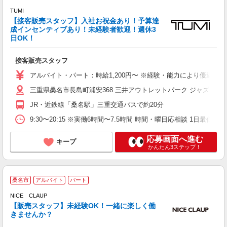
TUMI
【接客販売スタッフ】入社お祝金あり！予算達
成インセンティブあり！未経験者歓迎！週休3
し
日OK！
未
接客販売スタッフ
アルバイト・パート：時給1,200円〜 ※経験・能力により優遇しま
三重県桑名市長島町浦安368 三井アウトレットパーク ジャズドリ
JR・近鉄線「桑名駅」三重交通バスで約20分
9:30〜20:15 ※実働6時間〜7.5時間 時間・曜日応相談 1日最低時
応募画面へ進む
キープ
かんたん3ステップ！
桑名市
アルバイト
パート
♪
未
NICE CLAUP
日
【販売スタッフ】未経験OK！一緒に楽しく働
朝
きませんか？
通