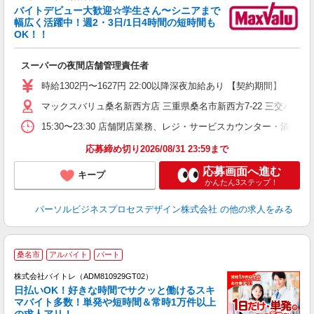
バイトデビュー大歓迎☆学生さん〜シニアまで
幅広く活躍中！週2・3日/1日4時間の短時間も
と
OK！！
事
スーパーの夜間店舗管理責任者
時給1302円〜1627円 22:00以降深夜加給あり 【契約期間】
マックスバリュ桑名新西方店 三重県桑名市新西方7-22 三交バス
15:30〜23:30 店舗閉店業務、レジ・サービスカウンター
応募締め切り2026/08/31 23:59まで
応募画面へ進む
キープ
かんたん3ステップ！
パーソルビジネスプロセスデザイン株式会社
の他の求人をみる
桑名市
アルバイト
パート
株式会社バイトレ（ADM810929GT02）
く
日払いOK！好きな時間でサクッと働けるスキ
マバイト多数！単発や短時間＆常時1万件以上
☆