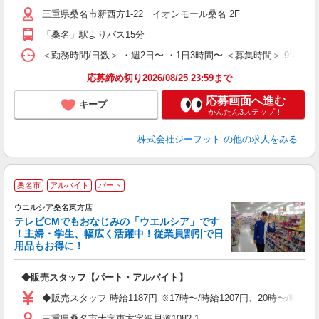
j
三重県桑名市新西方1-22 イオンモール桑名 2F
迎
費
「桑名」駅よりバス15分
＜勤務時間/日数＞ ・週2日〜 ・1日3時間〜 ＜募集時間＞ 9:45〜17
応募締め切り2026/08/25 23:59まで
応募画面へ進む
キープ
かんたん3ステップ！
株式会社ジーフット
の他の求人をみる
桑名市
アルバイト
パート
ウエルシア桑名東方店
テレビCMでもおなじみの「ウエルシア」です
！主婦・学生、幅広く活躍中！従業員割引で日
用品もお得に！
プ
◆販売スタッフ【パート・アルバイト】
ボ
内
◆販売スタッフ 時給1187円 ※17時〜/時給1207円、20時〜/時
ク
三重県桑名市大字東方字細貝道1082‐1