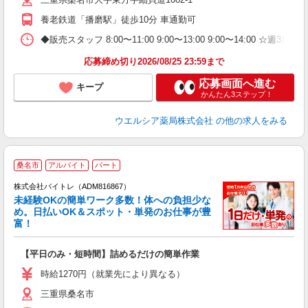
養老鉄道「播磨駅」徒歩10分 車通勤可
◆販売スタッフ 8:00〜11:00 9:00〜13:00 9:00〜14:00 
応募締め切り2026/08/25 23:59まで
応募画面へ進む
キープ
かんたん3ステップ！
ウエルシア薬局株式会社
の他の求人をみる
桑名市
アルバイト
パート
株式会社バイトレ（ADM816867）
未経験OKの簡単ワーク多数！体への負担少な
め。日払いOK＆スポット・単発のお仕事が豊
富！
ス
ロ
【平日のみ・短時間】詰めるだけの簡単作業
即
活
時給1270円（就業先により異なる）
（
三重県桑名市
短
K