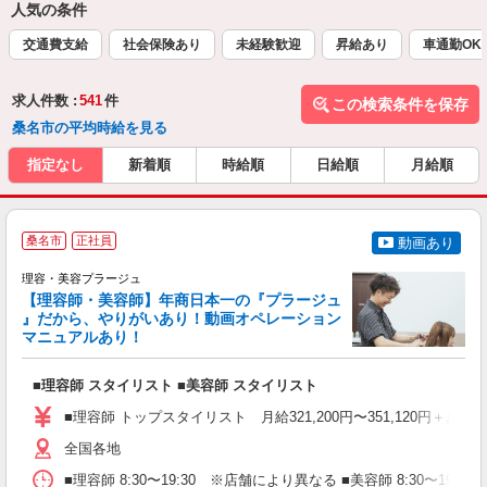
人気の条件
交通費支給
社会保険あり
未経験歓迎
昇給あり
車通勤OK
求人件数 :
541
件
この検索条件を保存
桑名市の平均時給を見る
指定なし
新着順
時給順
日給順
月給順
桑名市
正社員
動画あり
理容・美容プラージュ
【理容師・美容師】年商日本一の『プラージュ
』だから、やりがいあり！動画オペレーション
マニュアルあり！
ン
■理容師 スタイリスト ■美容師 スタイリスト
入
資
■理容師 トップスタイリスト 月給321,200円〜351,120円＋歩合
ブ
自
全国各地
ク
■理容師 8:30〜19:30 ※店舗により異なる ■美容師 8:30〜19