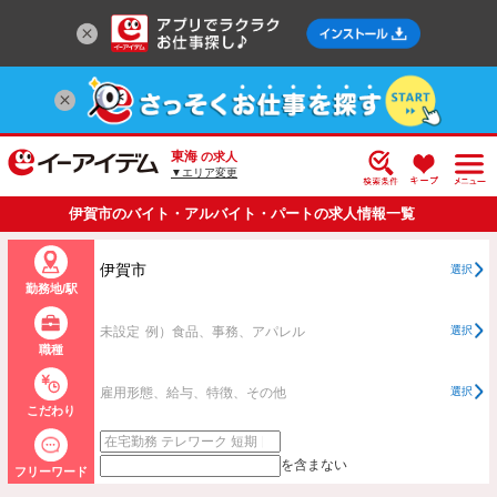
東海
の求人
▼エリア変更
伊賀市のバイト・アルバイト・パートの求人情報一覧
伊賀市
選択
勤務地/駅
未設定
例）食品、事務、アパレル
選択
職種
雇用形態、給与、特徴、その他
選択
こだわり
を含まない
フリーワード