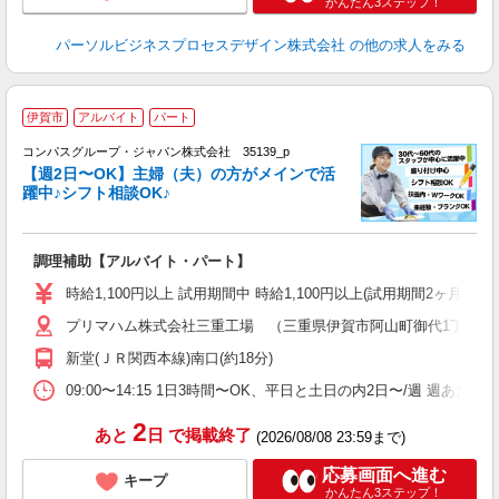
かんたん3ステップ！
パーソルビジネスプロセスデザイン株式会社
の他の求人をみる
伊賀市
アルバイト
パート
コンパスグループ・ジャパン株式会社 35139_p
く
【週2日〜OK】主婦（夫）の方がメインで活
躍中♪シフト相談OK♪
大
調理補助【アルバイト・パート】
入
歓
時給1,100円以上 試用期間中 時給1,100円以上(試用期間2ヶ月
～
プリマハム株式会社三重工場 （三重県伊賀市阿山町御代1丁目1番
用
務
新堂(ＪＲ関西本線)南口(約18分)
ク
09:00〜14:15 1日3時間〜OK、平日と土日の内2日〜/週 週あた
2
あと
日
で掲載終了
(2026/08/08 23:59まで)
応募画面へ進む
キープ
かんたん3ステップ！