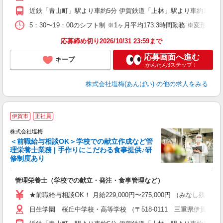
近鉄「青山町」駅より車約5分 伊賀鉄道「上林」駅より車約10分 
5：30〜19：00のシフト制 ※1ヶ月平均173.3時間勤務 ※変形労
応募締め切り2026/10/31 23:59まで
応募画面へ進む
キープ
かんたん3ステップ！
株式会社塩梅(あんばい)
の他の求人をみる
伊賀市
正社員
株式会社塩梅
＜前職給与相談OK＞学校での献立作成など管
理栄養士業務 | 手作りにこだわる食事提供♪研
き
修制度あり
年
充
管理栄養士（学校での献立・発注・食事管理など）
入
主
★前職給与相談OK！ 月給229,000円〜275,000円 （みなし
（
日生学園 桜丘中学校・高等学校 （〒518-0111 三重県伊賀市下神
べ