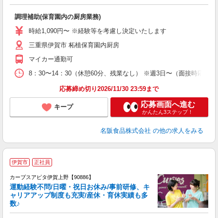
食
調理補助(保育園内の厨房業務)
未
活
時給1,090円〜 ※経験等を考慮し決定いたします
タ
三重県伊賀市 柘植保育園内厨房
貸
マイカー通勤可
8：30〜14：30（休憩60分、残業なし） ※週3日〜（面接時応相談
応募締め切り2026/11/30 23:59まで
応募画面へ進む
キープ
かんたん3ステップ！
名阪食品株式会社
の他の求人をみる
伊賀市
正社員
カーブスアピタ伊賀上野【90886】
運動経験不問/日曜・祝日お休み/事前研修、キ
ャリアアップ制度も充実/産休・育休実績も多
数♪