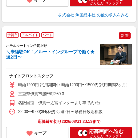
かんたん3ステップ！
株式会社 魚国総本社
の他の求人をみる
伊賀市
アルバイト
パート
新着
ホテルルートイン伊賀上野
＼未経験OK！／ルートイングループで働く★
週2日〜
履
迎
躍
ナイトフロントスタッフ
早
研
時給1200円 試用期間中 時給1200円〜1500円(試用期間2ヶ月) ◇2
三重県伊賀市服部町260-3
名阪国道 伊賀一之宮インターより車で約7分
22:00〜9:00(3H休憩) ◇週2日〜勤務日数応相談
応募締め切り2026/08/31 23:59まで
応募画面へ進む
キープ
かんたん3ステップ！