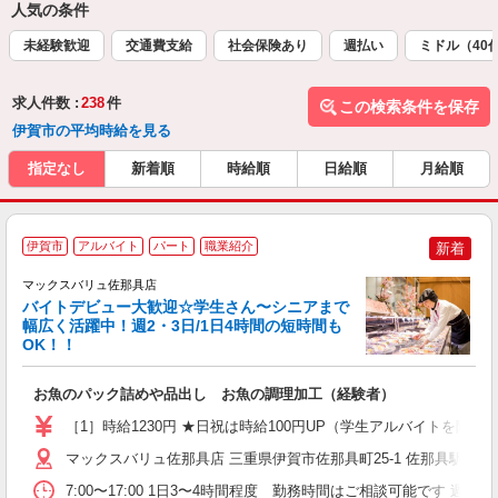
人気の条件
未経験歓迎
交通費支給
社会保険あり
週払い
ミドル（40
求人件数 :
238
件
この検索条件を保存
伊賀市の平均時給を見る
指定なし
新着順
時給順
日給順
月給順
伊賀市
アルバイト
パート
職業紹介
新着
マックスバリュ佐那具店
バイトデビュー大歓迎☆学生さん〜シニアまで
幅広く活躍中！週2・3日/1日4時間の短時間も
て
OK！！
趣
高
お魚のパック詰めや品出し お魚の調理加工（経験者）
［1］時給1230円 ★日祝は時給100円UP（学生アルバイトを除
マックスバリュ佐那具店 三重県伊賀市佐那具町25-1 佐那具駅から
7:00〜17:00 1日3〜4時間程度 勤務時間はご相談可能です 週4