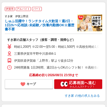
≪
伊賀市
アルバイト
パート
すき家 伊賀上野店
しゅふ活躍中！ランチタイム大歓迎！週2日・
安
1日2h〜応相談♪未経験／扶養内勤務OK☆履歴
書不要
の
すき家の店舗スタッフ（接客・調理・清掃など）
履
タ
時給1,200円 ※22:00〜翌5:00：時給1,500円 ※高校生時給1,087
（
三重県伊賀市平野中川原484-1
夜
事
伊賀鉄道伊賀線「上野市」駅より徒歩12分
24時間募集 1日2時間、週2日からOKのシフト制！ ※高校生のシ
応募締め切り2026/08/31 23:59まで
応募画面へ進む
キープ
かんたん3ステップ！
すき家
の他の求人をみる