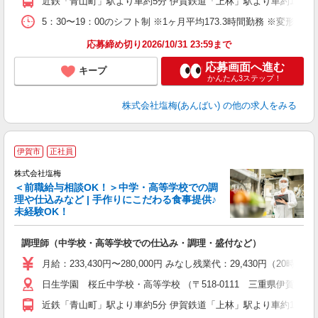
近鉄「青山町」駅より車約5分 伊賀鉄道「上林」駅より車約10分 
5：30〜19：00のシフト制 ※1ヶ月平均173.3時間勤務 ※変形労
応募締め切り2026/10/31 23:59まで
応募画面へ進む
キープ
かんたん3ステップ！
株式会社塩梅(あんばい)
の他の求人をみる
伊賀市
正社員
株式会社塩梅
＜前職給与相談OK！＞中学・高等学校での調
理や仕込みなど | 手作りにこだわる食事提供♪
未経験OK！
さ
調理師（中学校・高等学校での仕込み・調理・盛付など）
入
ル
月給：233,430円〜280,000円 みなし残業代：29,430
躍
日生学園 桜丘中学校・高等学校 （〒518-0111 三重県伊賀市下神
通
援
近鉄「青山町」駅より車約5分 伊賀鉄道「上林」駅より車約10分 