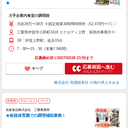
経
★
朝
大手企業内食堂の調理師
月給28万〜38万 ※固定残業30時間時間外（52,470円〜71,22
三重県伊賀市小田町2418 エクセディ上野 厨房内事業所事業所
JR「伊賀上野駅」徒歩15分
7：00〜15：30（実働7.5時間）
応募締め切り2027/02/28 23:59まで
応募画面へ進む
キープ
かんたん3ステップ！
株式会社 魚国総本社
の他の求人をみる
伊賀市
アルバイト
パート
名阪食品株式会社 三重事業部
通
★柘植保育園での調理補助業務！