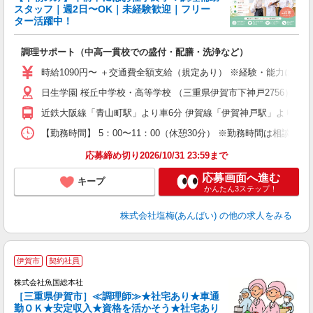
スタッフ｜週2日〜OK｜未経験歓迎｜フリー
ター活躍中！
た
調理サポート（中高一貫校での盛付・配膳・洗浄など）
女
時給1090円〜 ＋交通費全額支給（規定あり） ※経験・能力によ
ド
日生学園 桜丘中学校・高等学校 （三重県伊賀市下神戸2756）
間
K
近鉄大阪線「青山町駅」より車6分 伊賀線「伊賀神戸駅」より車1
通
【勤務時間】 5：00〜11：00（休憩30分） ※勤務時間は相談可
応募締め切り2026/10/31 23:59まで
応募画面へ進む
キープ
かんたん3ステップ！
株式会社塩梅(あんばい)
の他の求人をみる
伊賀市
契約社員
株式会社魚国総本社
［三重県伊賀市］≪調理師≫★社宅あり★車通
ま
勤ＯＫ★安定収入★資格を活かそう★社宅あり