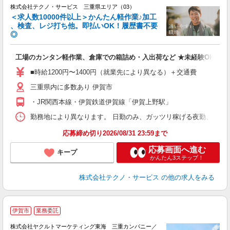
株式会社テクノ・サービス 三重県エリア（03）
＜求人数10000件以上＞かんたん軽作業♪加工
、検査、レジ打ち他。即払いOK！履歴書不要
◎
お
工場のカンタン軽作業、倉庫での箱詰め・入出荷など ★未経験OKのお
未
ア
■時給1200円〜1400円（就業先により異なる）＋交通費
の
三重県内に多数あり 伊賀市
・JR関西本線・伊賀鉄道伊賀線「伊賀上野駅」
勤務地により異なります。 日勤のみ、ガッツリ稼げる夜勤、シフトによる交
応募締め切り2026/08/31 23:59まで
応募画面へ進む
キープ
かんたん3ステップ！
株式会社テクノ・サービス
の他の求人をみる
伊賀市
業務委託
株式会社ヤクルトマーケティング東海 三重カンパニー／