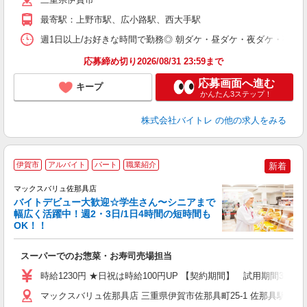
K
最寄駅：上野市駅、広小路駅、西大手駅
日
髪
週1日以上/お好きな時間で勤務◎ 朝ダケ・昼ダケ・夜ダケ・夜勤など、 ご自
応募締め切り2026/08/31 23:59まで
応募画面へ進む
キープ
かんたん3ステップ！
株式会社バイトレ
の他の求人をみる
伊賀市
アルバイト
パート
職業紹介
新着
マックスバリュ佐那具店
バイトデビュー大歓迎☆学生さん〜シニアまで
幅広く活躍中！週2・3日/1日4時間の短時間も
て
OK！！
趣
高
スーパーでのお惣菜・お寿司売場担当
時給1230円 ★日祝は時給100円UP 【契約期間】 試用期間3
マックスバリュ佐那具店 三重県伊賀市佐那具町25-1 佐那具駅から