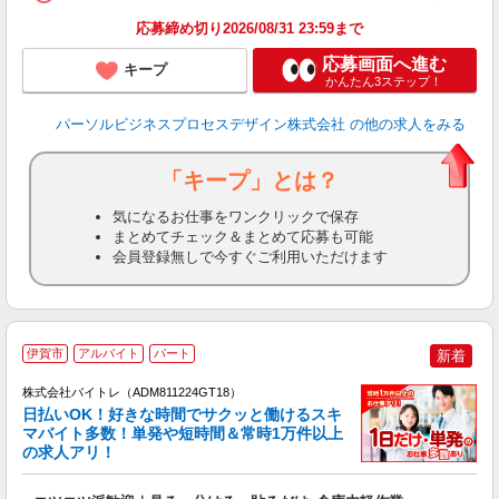
応募締め切り2026/08/31 23:59まで
応募画面へ進む
キープ
かんたん3ステップ！
パーソルビジネスプロセスデザイン株式会社
の他の求人をみる
「キープ」とは？
気になるお仕事をワンクリックで保存
まとめてチェック＆まとめて応募も可能
会員登録無しで今すぐご利用いただけます
伊賀市
アルバイト
パート
新着
株式会社バイトレ（ADM811224GT18）
く
日払いOK！好きな時間でサクッと働けるスキ
マバイト多数！単発や短時間＆常時1万件以上
☆
の求人アリ！
験