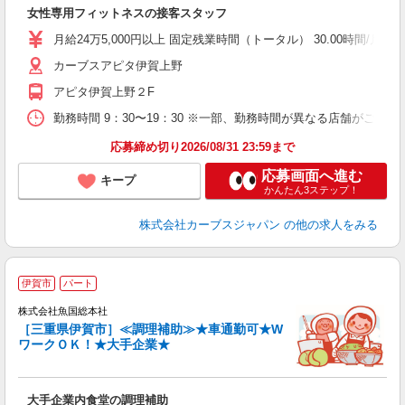
て
女性専用フィットネスの接客スタッフ
ボ
月給24万5,000円以上 固定残業時間（トータル） 30.00時間/月 残
カーブスアピタ伊賀上野
アピタ伊賀上野２F
勤務時間 9：30〜19：30 ※一部、勤務時間が異なる店舗がございま
応募締め切り2026/08/31 23:59まで
応募画面へ進む
キープ
かんたん3ステップ！
株式会社カーブスジャパン
の他の求人をみる
伊賀市
パート
株式会社魚国総本社
［三重県伊賀市］≪調理補助≫★車通勤可★W
ワークＯＫ！★大手企業★
未
の
大手企業内食堂の調理補助