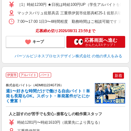
［1］時給1230円 ★日祝は時給100円UP（学生アルバイトを除
マックスバリュ佐那具店 三重県伊賀市佐那具町25-1 佐那具駅から
7:00〜17:00 1日3〜4時間程度 勤務時間はご相談可能です 週4
応募締め切り2026/08/31 23:59まで
応募画面へ進む
キープ
かんたん3ステップ！
パーソルビジネスプロセスデザイン株式会社
の他の求人をみる
伊賀市
アルバイト
パート
新着
株式会社バイトレ（ADM811224GT26）
週1〜好きな時間だけで働ける自由バイト！単
発も長期もOK。スポット・単発案件がとにか
も
く豊富！
気
人と話すのが苦手でも安心♪接客なしの軽作業スタッフ
即
活
時給1281円〜時給1610円（就業先により異なる）
（
短
三重県伊賀市