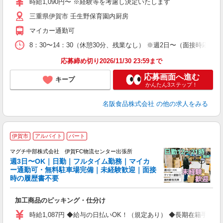
時給1,090円〜 ※経験等を考慮し決定いたします
タ
三重県伊賀市 壬生野保育園内厨房
貸
マイカー通勤可
8：30〜14：30（休憩30分、残業なし） ※週2日〜（面接時応相談
応募締め切り2026/11/30 23:59まで
応募画面へ進む
キープ
かんたん3ステップ！
名阪食品株式会社
の他の求人をみる
伊賀市
アルバイト
パート
マグチ中部株式会社 伊賀FC物流センター出張所
週3日〜OK｜日勤｜フルタイム勤務｜マイカ
勤
ー通勤可・無料駐車場完備｜未経験歓迎｜面接
*:
時の履歴書不要
履
ル
加工商品のピッキング・仕分け
イ
員
時給1,087円 ◆給与の日払いOK！（規定あり） ◆長期在籍手当あり 