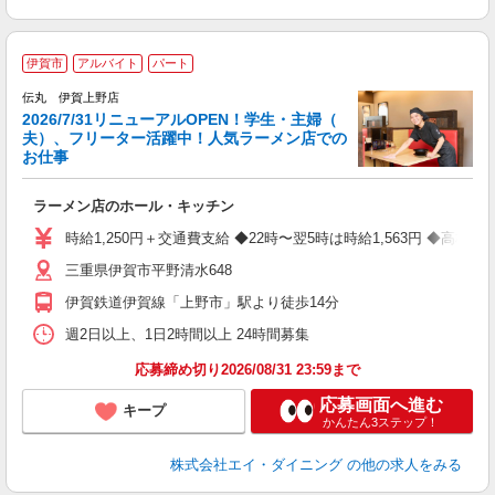
伊賀市
アルバイト
パート
伝丸 伊賀上野店
2026/7/31リニューアルOPEN！学生・主婦（
O
夫）、フリーター活躍中！人気ラーメン店での
お仕事
ー
ラーメン店のホール・キッチン
未
2
時給1,250円＋交通費支給 ◆22時〜翌5時は時給1,563円 ◆高校
い
三重県伊賀市平野清水648
伊賀鉄道伊賀線「上野市」駅より徒歩14分
週2日以上、1日2時間以上 24時間募集
応募締め切り2026/08/31 23:59まで
応募画面へ進む
キープ
かんたん3ステップ！
株式会社エイ・ダイニング
の他の求人をみる