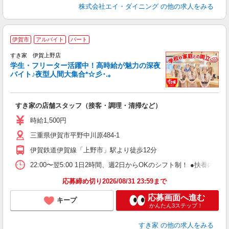
株式会社エイ・ダイニング
の他の求人をみる
伊賀市
アルバイト
パート
すき家 伊賀上野店
学生・フリーター活躍中！高時給が魅力の深夜
バイト♪夜型人間大集合*☆彡･.｡
つ
すき家の店舗スタッフ（接客・調理・清掃など）
履
ミ
時給1,500円
～
三重県伊賀市平野中川原484-1
勤
社
伊賀鉄道伊賀線「上野市」駅より徒歩12分
22:00〜翌5:00 1日2時間、週2日からOKのシフト制！ ●扶養内勤務
応募締め切り2026/08/31 23:59まで
応募画面へ進む
キープ
かんたん3ステップ！
すき家
の他の求人をみる