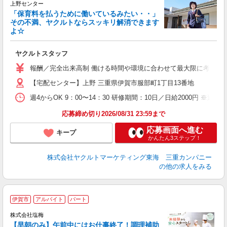
上野センター
「保育料を払うために働いているみたい・・」
その不満、ヤクルトならスッキリ解消できます
よ☆
は
未
ヤクルトスタッフ
車
報酬／完全出来高制 働ける時間や環境に合わせて最大限に考慮します。
【宅配センター】上野 三重県伊賀市服部町1丁目13番地
週4からOK 9：00〜14：30 研修期間：10日／日給2000円 
応募締め切り2026/08/31 23:59まで
応募画面へ進む
キープ
かんたん3ステップ！
株式会社ヤクルトマーケティング東海 三重カンパニー
の他の求人をみる
■
伊賀市
アルバイト
パート
株式会社塩梅
【早朝のみ】午前中にはお仕事終了！調理補助