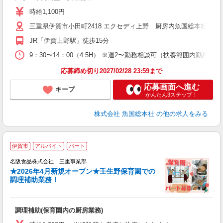
時給1,100円
三重県伊賀市小田町2418 エクセディ上野 厨房内魚国総本社事業
JR「伊賀上野駅」徒歩15分
9：30〜14：00（4.5H） ※週2〜勤務相談可（扶養範囲内勤務）
応募締め切り2027/02/28 23:59まで
応募画面へ進む
キープ
かんたん3ステップ！
株式会社 魚国総本社
の他の求人をみる
伊賀市
アルバイト
パート
名阪食品株式会社 三重事業部
通
★2026年4月新規オープン★壬生野保育園での
調理補助業務！
食
調理補助(保育園内の厨房業務)
未
活