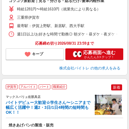
コツコツ派歓迎｜見る・分ける・貼るだけ♪倉庫内軽作業
即
活
時給1281円〜時給1610円（就業先により異なる）
（
短
三重県伊賀市
K
最寄駅：伊賀上野駅、新居駅、西大手駅
日
髪
週1日以上/お好きな時間で勤務◎ 朝ダケ・昼ダケ・夜ダケ・夜勤など、 ご自
応募締め切り2026/08/31 23:59まで
応募画面へ進む
キープ
かんたん3ステップ！
株式会社バイトレ
の他の求人をみる
伊賀市
アルバイト
パート
職業紹介
新着
マックスバリュ佐那具店
バイトデビュー大歓迎☆学生さん〜シニアまで
幅広く活躍中！週2・3日/1日4時間の短時間も
て
OK！！
趣
高
焼きあげパンの製造・販売