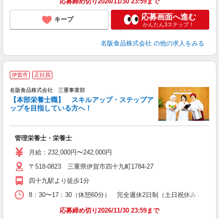
応募締め切り2026/11/30 23:59まで
応募画面へ進む
キープ
かんたん3ステップ！
名阪食品株式会社
の他の求人をみる
伊賀市
正社員
名阪食品株式会社 三重事業部
【本部栄養士職】 スキルアップ・ステップア
ップを目指している方へ！
し
経
活
管理栄養士・栄養士
月給：232,000円〜242,000円
〒518-0823 三重県伊賀市四十九町1784-27
四十九駅より徒歩1分
8：30〜17：30（休憩60分） 完全週休2日制（土日祝休み）
応募締め切り2026/11/30 23:59まで