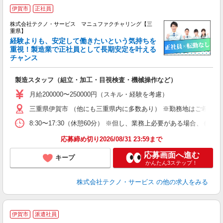
伊賀市
正社員
株式会社テクノ・サービス マニュファクチャリング【三
重県】
経験よりも、安定して働きたいという気持ちを
重視！製造業で正社員として長期安定を叶える
チャンス
く
入
製造スタッフ（組立・加工・目視検査・機械操作など）
未
あ
月給200000〜250000円（スキル・経験を考慮）
遣
三重県伊賀市 （他にも三重県内に多数あり） ※勤務地はご希望を
8:30〜17:30（休憩60分） ※但し、業務上必要がある場合
応募締め切り2026/08/31 23:59まで
応募画面へ進む
キープ
かんたん3ステップ！
株式会社テクノ・サービス
の他の求人をみる
≪
伊賀市
派遣社員