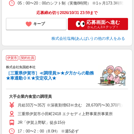
05：00〜20：00のシフト制（実働8時間） ※1ヶ月173.3時間勤
応募締め切り2026/10/31 23:59まで
応募画面へ進む
キープ
かんたん3ステップ！
株式会社塩梅(あんばい)
の他の求人をみる
伊賀市
契約社員
株式会社魚国総本社
［三重県伊賀市］≪調理員≫★夕方からの勤務
★車通勤ＯＫ★安定収入★
す
大手企業内食堂の調理員
経
朝
月給33万〜35万 ※深夜割増63Ｈ含む 28,670円〜30,370円）
三重県伊賀市小田町2418 エクセディ上野事業所事業所
JR「伊賀上野駅」徒歩15分
17：00〜2：00（8.0H） ※週5必ず