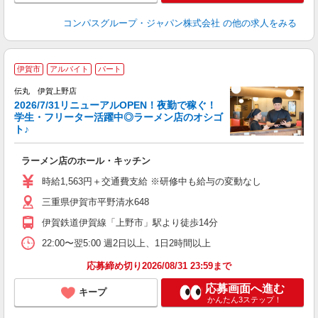
コンパスグループ・ジャパン株式会社
の他の求人をみる
伊賀市
アルバイト
パート
伝丸 伊賀上野店
2026/7/31リニューアルOPEN！夜勤で稼ぐ！
る
学生・フリーター活躍中◎ラーメン店のオシゴ
ト♪
風
ラーメン店のホール・キッチン
未
（
時給1,563円＋交通費支給 ※研修中も給与の変動なし
り
三重県伊賀市平野清水648
伊賀鉄道伊賀線「上野市」駅より徒歩14分
22:00〜翌5:00 週2日以上、1日2時間以上
応募締め切り2026/08/31 23:59まで
応募画面へ進む
キープ
かんたん3ステップ！