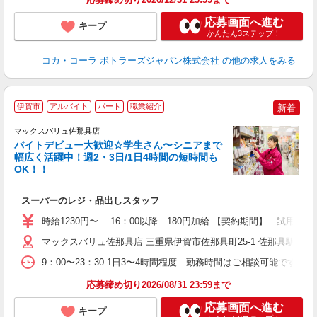
応募画面へ進む
キープ
かんたん3ステップ！
コカ・コーラ ボトラーズジャパン株式会社
の他の求人をみる
伊賀市
アルバイト
パート
職業紹介
新着
マックスバリュ佐那具店
バイトデビュー大歓迎☆学生さん〜シニアまで
幅広く活躍中！週2・3日/1日4時間の短時間も
て
OK！！
趣
短
スーパーのレジ・品出しスタッフ
時給1230円〜 16：00以降 180円加給 【契約期間】 試用
マックスバリュ佐那具店 三重県伊賀市佐那具町25-1 佐那具駅から
9：00〜23：30 1日3〜4時間程度 勤務時間はご相談可能です
応募締め切り2026/08/31 23:59まで
応募画面へ進む
キープ