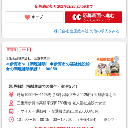
応募締め切り2027/02/28 23:59まで
応募画面へ進む
キープ
かんたん3ステップ！
株式会社 魚国総本社
の他の求人をみる
伊賀市
パート
名阪食品株式会社 三重事業部
≪伊賀市≫［調理補助］◆伊賀市の福祉施設給
食の調理補助業務！ 00059
ニ
の
調理補助（福祉施設での盛付・洗浄など）
未
（
時給1090円〜1125円 (18時以降プラス1125円) ※経験等を考慮
三重県伊賀市高畑字深田780番地 老人福祉施設の食堂
・マイカー通勤可 ・交通費支給(上限26,000円/月)
10：00〜16：00 15：30〜19：30 （実働4.5H） ※シフト制