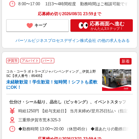
8:00〜17:00 1日3〜4時間程度 勤務時間はご相談可能です
応募締め切り2026/08/31 23:59まで
応募画面へ進む
キープ
かんたん3ステップ！
パーソルビジネスプロセスデザイン株式会社
の他の求人をみる
伊賀市
アルバイト
パート
新着
コカ・コーラ ボトラーズジャパンベンディング＿伊賀上野
SC【求人番号：85405】
未経験歓迎！学生歓迎！短時間！シフトも柔軟
にOK！
未
企
仕分け・シール貼り、品出し（ピッキング）、イベントスタッフ
時給1250円 【給与支給日】 当月末締め/翌月25日払い（指定口座
三重県伊賀市荒木325-3
◆勤務時間 13:00〜20:00 （休憩45分） ◆週あたりの勤務日数 
応募締め切り2026/12/31 23:59まで