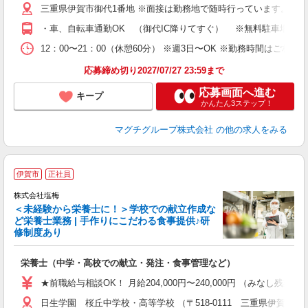
三重県伊賀市御代1番地 ※面接は勤務地で随時行っています。 【イガ
・車、自転車通勤OK （御代IC降りてすぐ） ※無料駐車場あり
12：00〜21：00（休憩60分） ※週3日〜OK ※勤務時間はご相
応募締め切り2027/07/27 23:59まで
応募画面へ進む
キープ
かんたん3ステップ！
マグチグループ株式会社
の他の求人をみる
伊賀市
正社員
株式会社塩梅
＜未経験から栄養士に！＞学校での献立作成な
ど栄養士業務 | 手作りにこだわる食事提供♪研
き
修制度あり
年
充
栄養士（中学・高校での献立・発注・食事管理など）
入
主
★前職給与相談OK！ 月給204,000円〜240,000円 （みな
（
日生学園 桜丘中学校・高等学校 （〒518-0111 三重県伊賀市下神
べ