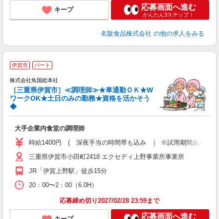
応募画面へ進む
キープ
かんたん3ステップ！
名阪食品株式会社
の他の求人をみる
伊賀市
パート
株式会社魚国総本社
［三重県伊賀市］≪調理師≫★車通勤ＯＫ★W
ワークOK★土日のみの勤務★資格を活かそう
◆
か
経
大手企業内食堂の調理師
車
時給1400円 ( 深夜手当の時間帯も込み ） ※試用期間あり
三重県伊賀市小田町2418 エクセディ上野事業所事業所
JR「伊賀上野駅」徒歩15分
20：00〜2：00（6.0H）
応募締め切り2027/02/28 23:59まで
応募画面へ進む
キープ