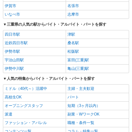
伊賀市
名張市
いなべ市
志摩市
三重県の人気の駅からバイト・アルバイト・パートを探す
四日市駅
津駅
近鉄四日市駅
桑名駅
伊勢市駅
松阪駅
宇治山田駅
富田(三重)駅
伊勢中川駅
亀山(三重)駅
人気の特集からバイト・アルバイト・パートを探す
ミドル（40代～）活躍中
主婦・主夫歓迎
高校生OK
パート
オープニングスタッフ
短期（3ヶ月以内）
派遣
副業・WワークOK
ファッション・アパレル
職種・条件一覧
コンテンツ一覧
コラム・特集一覧