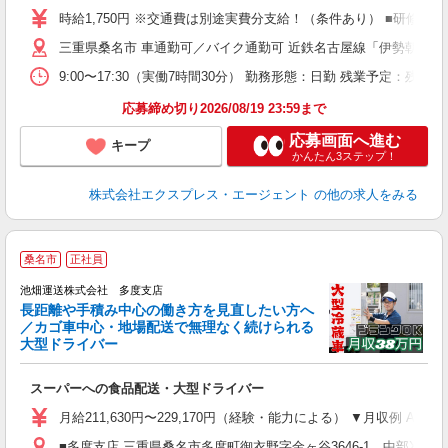
バ
時給1,750円 ※交通費は別途実費分支給！（条件あり） ■研修期間
三重県桑名市 車通勤可／バイク通勤可 近鉄名古屋線「伊勢朝日駅」
9:00〜17:30（実働7時間30分） 勤務形態：日勤 残業予定
応募締め切り2026/08/19 23:59まで
応募画面へ進む
キープ
かんたん3ステップ！
株式会社エクスプレス・エージェント
の他の求人をみる
桑名市
正社員
池畑運送株式会社 多度支店
長距離や手積み中心の働き方を見直したい方へ
／カゴ車中心・地場配送で無理なく続けられる
質
大型ドライバー
スーパーへの食品配送・大型ドライバー
月給211,630円〜229,170円（経験・能力による） ▼月収例
■多度支店 三重県桑名市多度町御衣野字金ヶ谷3646-1 中部XD内