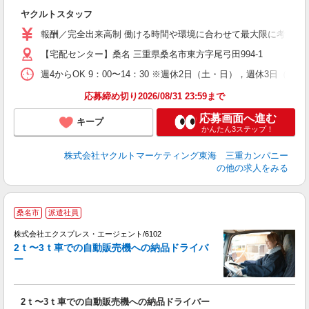
未
ヤクルトスタッフ
車
報酬／完全出来高制 働ける時間や環境に合わせて最大限に考慮します。
【宅配センター】桑名 三重県桑名市東方字尾弓田994-1
週4からOK 9：00〜14：30 ※週休2日（土・日），週休3日（土
応募締め切り2026/08/31 23:59まで
応募画面へ進む
キープ
かんたん3ステップ！
株式会社ヤクルトマーケティング東海 三重カンパニー
の他の求人をみる
◆
桑名市
派遣社員
×
株式会社エクスプレス・エージェント/6102
☆
2ｔ〜3ｔ車での自動販売機への納品ドライバ
使
ー
リ
―
即
2ｔ〜3ｔ車での自動販売機への納品ドライバー
ブ