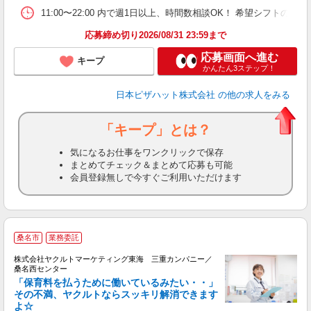
11:00〜22:00 内で週1日以上、時間数相談OK！ 希望シフト
応募締め切り2026/08/31 23:59まで
応募画面へ進む
キープ
かんたん3ステップ！
日本ピザハット株式会社
の他の求人をみる
「キープ」とは？
気になるお仕事をワンクリックで保存
まとめてチェック＆まとめて応募も可能
会員登録無しで今すぐご利用いただけます
桑名市
業務委託
株式会社ヤクルトマーケティング東海 三重カンパニー／
桑名西センター
「保育料を払うために働いているみたい・・」
その不満、ヤクルトならスッキリ解消できます
よ☆