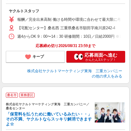
は
未
ヤクルトスタッフ
車
報酬／完全出来高制 働ける時間や環境に合わせて最大限に考慮します。
【宅配センター】桑名西 三重県桑名市額田字南川原242-4
週4からOK 9：00〜14：30 研修期間：10日／日給2000円 
応募締め切り2026/08/31 23:59まで
応募画面へ進む
キープ
かんたん3ステップ！
株式会社ヤクルトマーケティング東海 三重カンパニー
の他の求人をみる
桑名市
業務委託
株式会社ヤクルトマーケティング東海 三重カンパニー／
桑名センター
「保育料を払うために働いているみたい・・」
その不満、ヤクルトならスッキリ解消できます
よ☆
は