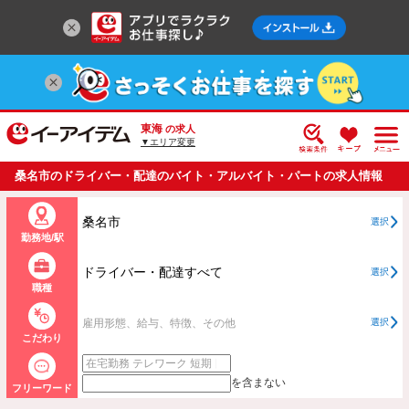
東海
の求人
▼エリア変更
桑名市のドライバー・配達のバイト・アルバイト・パートの求人情報
一覧
桑名市
選択
勤務地/駅
ドライバー・配達すべて
選択
職種
雇用形態、給与、特徴、その他
選択
こだわり
を含まない
フリーワード