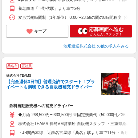
養老鉄道「下野代駅」より車で2分
変形労働時間制（1年単位） 0:00〜23:59の間の8時間程度（休憩6
応募画面へ進む
キープ
かんたん3ステップ！
池畑運送株式会社
の他の求人をみる
桑名市
正社員
株式会社TEAMS
【完全週休3日制】普通免許でスタート！プラ
イベートも満喫できる自販機補充ドライバー
ち
飲料自動販売機への補充ドライバー
入
第
◆月給 268,500円〜333,500円 ※固定残業代（50,00
り
株式会社TEAMS 長島VM営業所 自販機スタッフ ・三重県桑名市長
K
ン
・JR関西本線、近鉄名古屋線『桑名』駅より車で11分 ・近鉄名古