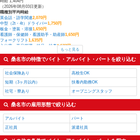
時給 1,404円
（2026年08月03日更新）
職種別平均時給
英会話・語学関連
2,070円
中型（2t・4t）ドライバー
1,750円
板金・塗装・溶接
1,650円
看護師・保健師・看護助手・助産師
1,650円
フォークリフト
1,635円
入出庫・商品管理・検品・検査
1,577円
もっと見る
梱包・仕分け・ピッキング
1,555円
その他清掃・警備・ビルメンテナンス
1,529円
桑名市の特徴でバイト・アルバイト・パートを絞り込む
製造・組立・加工
1,476円
その他軽作業・製造・物流
1,466円
社会保険あり
高校生OK
桑名市の他の職種の平均時給を見る
短期（3ヶ月以内）
扶養内勤務OK
社宅・寮あり
オープニングスタッフ
桑名市の雇用形態で絞り込む
アルバイト
パート
正社員
派遣社員