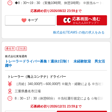
◆8：30〜19：30 （実働10時間、休憩1時間） ※担当ルート
応募締め切り2026/08/22 23:59まで
応募画面へ進む
キープ
かんたん3ステップ！
株式会社TEAMS
の他の求人をみる
桑名市
正社員
未
株式会社東海通商
あ
トレーラードライバー募集！週休2日制！ 未経験歓迎 男女活
躍中
トレーラー（海上コンテナ）ドライバー
［月給］340,000円～600,000円 ※能力・経験による ※当社
三重県桑名市江場
8：30～17：30（休憩60分） ※当社運行規定による ☆毎日家に帰
応募締め切り2026/12/31 23:59まで