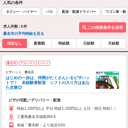
人気の条件
タクシー・ハイヤー
バス
配送・配達ドライバー
ワゴン車・軽
求人件数 :
8
件
この検索条件を保存
桑名市の平均時給を見る
指定なし
新着順
時給順
日給順
月給順
桑名市
アルバイト
パート
♪
ピザハット 桑名店
はじめの一歩は、仲間がたくさんいるピザハッ
トで！ 未経験者歓迎 シフトの入り方はあな
れ
た次第◎
友
躍
ピザの宅配／デリバリー・配達
（
中
時給1,150円以上 平日 時給1,150円以上 土日・祝日 時給1,150円以
ル
三重県桑名市福島954-5
険
K
各線「桑名駅」より徒歩10分