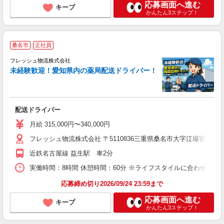
応募画面へ進む
キープ
かんたん3ステップ！
桑名市
正社員
フレッシュ物流株式会社
を
未経験歓迎！愛知県内の薬局配送ドライバー！
配送ドライバー
月給 315,000円〜340,000円
フレッシュ物流株式会社 〒5110836三重県桑名市大字江場宮之島379
近鉄名古屋線 益生駅 車2分
実働時間：8時間 休憩時間：60分 ※ライフスタイルに合わせて、以下の
応募締め切り2026/09/24 23:59まで
応募画面へ進む
キープ
かんたん3ステップ！