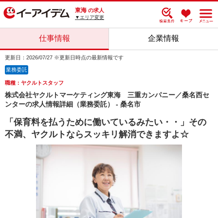
東海
の求人
▼エリア変更
仕事情報
企業情報
更新日：2026/07/27 ※更新日時点の最新情報です
業務委託
職種：ヤクルトスタッフ
株式会社ヤクルトマーケティング東海 三重カンパニー／桑名西セ
ンターの求人情報詳細（業務委託） - 桑名市
「保育料を払うために働いているみたい・・」その
不満、ヤクルトならスッキリ解消できますよ☆