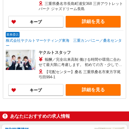
回雇用期間を除く） ※試用期間有（1ヵ月）：給
三重県桑名市長島町浦安368 三井アウトレット
与同条件 ※初回雇用期間：3ヵ月・その後半年ご
パーク ジャズドリーム長島
との契約更新 ◇新人研修3日間あり：給与同条件
詳細を見る
キープ
業務委託
株式会社ヤクルトマーケティング東海 三重カンパニー／桑名センタ
ー
ヤクルトスタッフ
報酬／完全出来高制 働ける時間や環境に合わ
せて最大限に考慮します。 初めての方・少しでも
不安のある方、お気軽にお問い合わせください！
【宅配センター】桑名 三重県桑名市東方字尾
※収入補償／ 100,000円/月 ※収入補償期間／6
弓田994-1
ヶ月間 ※研修費用手当支給21,000円（10日間
10:00〜12：00+交通費） ◆商品買取りなし！働い
詳細を見る
キープ
た分はしっかり稼げます◎ 収入保障期間：6か月
あなたにおすすめの求人情報