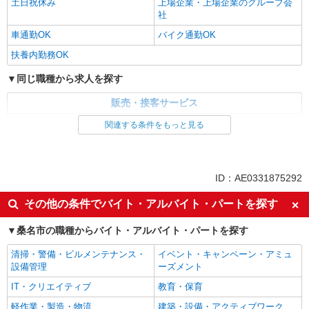
土日祝休み
上場企業・上場企業のグループ会
社
車通勤OK
バイク通勤OK
扶養内勤務OK
同じ職種から求人を探す
販売・接客サービス
食品・試食販売
関連する条件をもっと見る
ドライバー・配達
同じ特徴から求人を探す
ID：AE0331875292
未経験歓迎
ミドル（40代～）活躍中
その他の条件でバイト・アルバイト・パートを探す
土日祝休み
上場企業・上場企業のグループ会
社
桑名市の職種からバイト・アルバイト・パートを探す
車通勤OK
扶養内勤務OK
清掃・警備・ビルメンテナンス・
イベント・キャンペーン・アミュ
設備管理
ーズメント
IT・クリエイティブ
教育・保育
軽作業・製造・物流
建築・設備・アクティブワーク