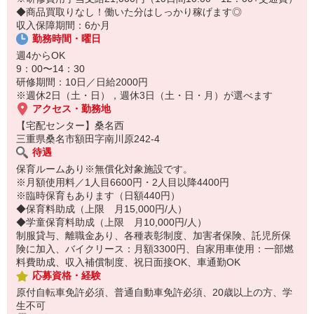
14:30お仕事修了
◆商品買取りなし！働いた分はしっかり稼げます◎
保育所にお子さまを迎えに行って帰宅
収入保障期間：6か月
勤務時間・曜日
☆ココがPoint☆
・職場の近くに保育所（保育園、幼稚園、託児所）があるから、送
週4からOK
り迎えの時間の心配がいりません！
9：00〜14：30
・保育料補助制度があります！
研修期間：10日／日給2000円
・家事・夕食の支度なども余裕をもってできます！
※週休2日（土・日），週休3日（土・日・月）が選べます
アクセス・勤務地
【宅配センター】桑名西
三重県桑名市額田字南川原242-4
待遇
保育ルームあり※無償化対象施設です。
※月額使用料／1人目6600円・2人目以降4400円
※臨時保育もあります（日額440円）
◆保育料助成（上限 月15,000円/人）
◆学童保育料助成（上限 月10,000円/人）
制服貸与、離職金あり、各種表彰制度、加害者保険、託児所保
険に加入、バイクリース：月額3300円、自家用車使用：一部燃
料費助成、収入補償制度、祝日面接OK、車通勤OK
応募資格・経験
原付自転車免許必須、普通自動車免許必須、20歳以上の方、学
生不可