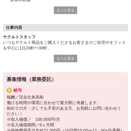
・学童保育料助成
もっと見る
「頑張って働いても、
収入のほとんどが保育料に消えてしまう」
そんな方のために！
仕事内容
ヤクルトでは≪保育料助成制度≫を取り入れ、
ヤクルトスタッフ
一般の保育園に子どもを預けている方をバックアップ◎
いつもヤクルト商品をご購入くださるお客さまのご自宅やオフィス
頑張って働いた収入の中から、
を中心に1日20軒〜30軒、
少しでも家計の足しに、ママのお小遣いに♪ を応援します！
ヤクルト商品をお届けするお仕事です。
もっと見る
商品を通じてお客さまとふれあう楽しさ、健康的な生活にお役立ち
◆家庭と両立可能な短時間勤務
できる喜び。
◆急なお休みにもスタッフ同士で快くフォロー
ヤクルトスタッフのお仕事は、たくさんのヤリガイにあふれていま
す！
など、働くママの多いヤクルトならではの
募集情報（業務委託）
充実した環境を整え、
〜ヤクルトスタッフの1日〜
仕事×育児のお悩みをスッキリ解決に導きます☆
給与
2児の母として仕事と家庭の両立をしているHさん。
報酬／完全出来高制
実際のワークスタイルを、一例としてご紹介いたします！
働ける時間や環境に合わせて最大限に考慮します。
※時間は地域によって異なります。
初めての方・少しでも不安のある方、お気軽にお問い合わせく
8:10 保育所にお子さまをお預け
ださい！
8:20 宅配センターに到着、お届けの準備
※収入補償／ 100,000円/月
8:30 朝礼が終わったら出発
※収入補償期間／6ヶ月間
13:00 お届け修了、翌日準備、集計作業
※研修費用手当支給21,000円（10日間10:00〜12：00+交通費）