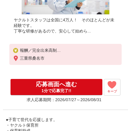
ヤクルトスタッフは全国に4万人！ そのほとんどが未
経験です。
丁寧な研修があるので、安心して始めら...
報酬／完全出来高制
働ける時間や環境に合わせて最大限に考慮します。
三重県桑名市
初めての方・少しでも不安のある方、お気軽にお問
い合わせください！
※収入補償／ 100,000円/月
※収入補償期間／6ヶ月間
応募画面へ進む
※研修費用手当支給21,000円（10日間10:00〜12：0
0+交通費）
1分で応募完了!!
キープ
◆商品買取りなし！働いた分はしっかり稼げます◎
求人応募期間：2026/07/27～2026/08/31
収入保障期間：6か月
●子育て世代を応援します。
・ヤクルト保育所
・保育料助成