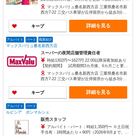
条件は同じです
マックスバリュ桑名新西方店 三重県桑名市新
西方7-22 三交バス希望が丘停留所から徒歩3分※
車通勤OK
詳細を見る
キープ
アルバイト
パート
職業紹介
マックスバリュ桑名新西方店
スーパーの夜間店舗管理責任者
時給1302円〜1627円 22:00以降深夜加給あり
【契約期間】 試用期間3カ月後、6カ月ごと更新
※試用期間中も条件は同じです
マックスバリュ桑名新西方店 三重県桑名市新
西方7-22 三交バス希望が丘停留所から徒歩3分※
車通勤OK
詳細を見る
キープ
アルバイト
パート
ルピシア ボンマルシェ
販売スタッフ
アルバイト・パート：時給1,350円〜 ※土日祝
手当有：1時間あたり＋90円（2026年9月まで、初