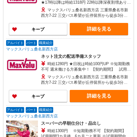
★17時以降は時給1318円 22時以降深夜割増あり
日曜祝日加給はありません 【契約期間】 試用期
マックスバリュ桑名新西方店 三重県桑名市新
間3カ月後、6カ月ごと更新 ※試用期間中も条件は
西方7-22 三交バス希望が丘停留所から徒歩3分※
同じです
車通勤OK
詳細を見る
キープ
アルバイト
パート
職業紹介
マックスバリュ桑名新西方店
ネット注文の配送準備スタッフ
時給1280円 ★日祝は時給100円UP ※短期勤務
不可 週末働ける方募集中！ 【契約期間】 試用期
間3カ月後、6カ月ごと更新 ※試用期間中も条件は
マックスバリュ桑名新西方店 三重県桑名市新
同じです
西方7-22 三交バス希望が丘停留所から徒歩3分※
車通勤OK
詳細を見る
キープ
アルバイト
パート
職業紹介
マックスバリュ桑名新西方店
スーパーの早朝仕分け・品出し
時給1300円 ※短期勤務不可 【契約期間】
試用期間3カ月後、6カ月ごと更新 ※試用期間中も