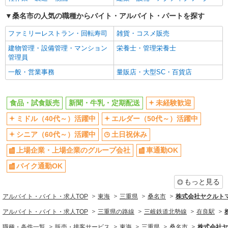
桑名市の人気の職種からバイト・アルバイト・パートを探す
ファミリーレストラン・回転寿司
雑貨・コスメ販売
建物管理・設備管理・マンション
栄養士・管理栄養士
管理員
一般・営業事務
量販店・大型SC・百貨店
食品・試食販売
新聞・牛乳・定期配送
未経験歓迎
ミドル（40代～）活躍中
エルダー（50代～）活躍中
シニア（60代～）活躍中
土日祝休み
上場企業・上場企業のグループ会社
車通勤OK
バイク通勤OK
もっと見る
アルバイト・バイト・求人TOP
東海
三重県
桑名市
株式会社ヤクルト
アルバイト・バイト・求人TOP
三重県の路線
三岐鉄道北勢線
在良駅
職種・条件一覧
販売・接客サービス
東海
三重県
桑名市
株式会社ヤ