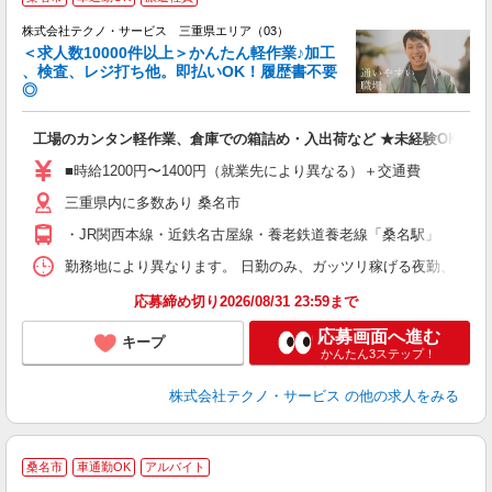
株式会社テクノ・サービス 三重県エリア（03）
＜求人数10000件以上＞かんたん軽作業♪加工
、検査、レジ打ち他。即払いOK！履歴書不要
◎
お
工場のカンタン軽作業、倉庫での箱詰め・入出荷など ★未経験OKのお
未
ア
■時給1200円〜1400円（就業先により異なる）＋交通費
の
三重県内に多数あり 桑名市
・JR関西本線・近鉄名古屋線・養老鉄道養老線「桑名駅」
勤務地により異なります。 日勤のみ、ガッツリ稼げる夜勤、シフトによる交
応募締め切り2026/08/31 23:59まで
応募画面へ進む
キープ
かんたん3ステップ！
株式会社テクノ・サービス
の他の求人をみる
N
桑名市
車通勤OK
アルバイト