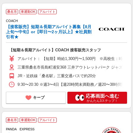
桑名市
車通勤OK
アルバイト
COACH
【接客販売】短期＆長期アルバイト募集【8月
上旬〜中旬】or【即日〜2ヶ月以上】★社員割
る
引有★
経
期
【短期＆長期アルバイト】COACH 接客販売スタッフ
イ
アルバイト： 【短期】時給1,300円〜1,500円 ※高校生：時給1,
制
三重県桑名市長島町浦安368 三井アウトレットパーク ジャズドリ
JR・近鉄線「桑名駅」三重交通バスで約20分
9:30〜20:30 ※週3〜4日【週20時間未満勤務／週20〜38時間
応募画面へ進む
キープ
かんたん3ステップ！
ア
桑名市
車通勤OK
アルバイト
イ
PANDA EXPRESS