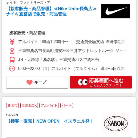
か
ナイキ ファクトリーストア
（
【接客販売・商品管理】≪Nike Unite長島店≫
ナイキ直営店で販売・商品管理
に
接客販売・商品管理
未
あ
アルバイト：時給1,200円〜 ＋交通費全額支給 ※研修期間（2ヶ月）
三重県桑名市長島町浦安368 三井アウトレットパーク ジャズドリ
割
JR・近鉄線「桑名駅」三重交通バスで約20分
8:00〜22:00 ［1］アルバイト（フルタイム） 週3〜5日以
応募画面へ進む
キープ
かんたん3ステップ！
＜
桑名市
車通勤OK
アルバイト
パート
SABON
【接客・販売】NEW OPEN イスラエル発！
で
未