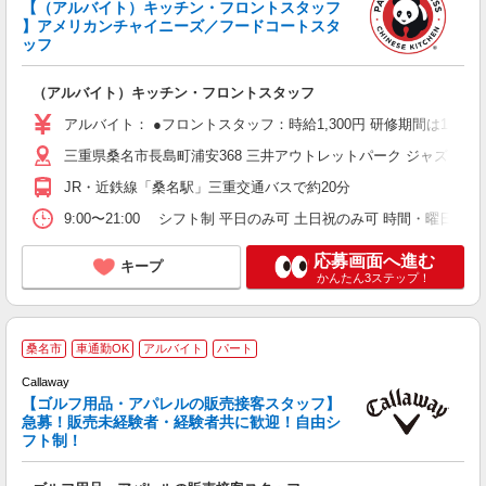
【（アルバイト）キッチン・フロントスタッフ
】アメリカンチャイニーズ／フードコートスタ
み
ッフ
K
い
（アルバイト）キッチン・フロントスタッフ
アルバイト： ●フロントスタッフ：時給1,300円 研修期間は1,250円
三重県桑名市長島町浦安368 三井アウトレットパーク ジャズドリ
JR・近鉄線「桑名駅」三重交通バスで約20分
9:00〜21:00 シフト制 平日のみ可 土日祝のみ可 時間・曜日応相
応募画面へ進む
キープ
かんたん3ステップ！
桑名市
車通勤OK
アルバイト
パート
Callaway
【ゴルフ用品・アパレルの販売接客スタッフ】
急募！販売未経験者・経験者共に歓迎！自由シ
フト制！
れ
即