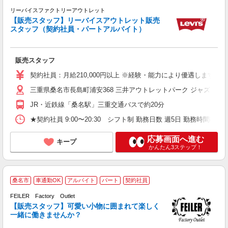
リーバイスファクトリーアウトレット
な
【販売スタッフ】リーバイスアウトレット販売
スタッフ（契約社員・パートアルバイト）
0
躍
未
販売スタッフ
ラ
あ
契約社員：月給210,000円以上 ※経験・能力により優遇します。 
ネ
三重県桑名市長島町浦安368 三井アウトレットパーク ジャズドリ
あ
JR・近鉄線「桑名駅」三重交通バスで約20分
★契約社員 9:00〜20:30 シフト制 勤務日数 週5日 勤務時間8
応募画面へ進む
キープ
かんたん3ステップ！
桑名市
車通勤OK
アルバイト
パート
契約社員
未
夕
FEILER Factory Outlet
【販売スタッフ】可愛い小物に囲まれて楽しく
一緒に働きませんか？