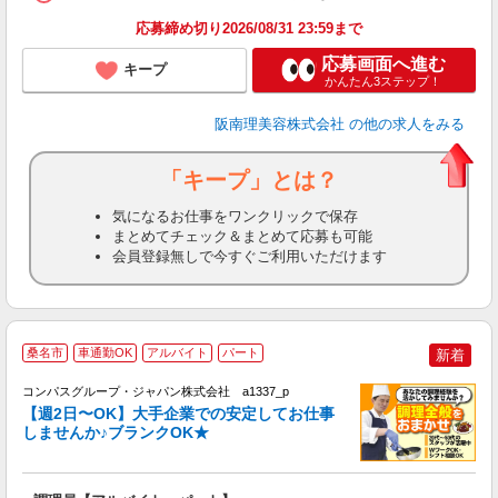
ン
応募締め切り2026/08/31 23:59まで
登
応募画面へ進む
キープ
かんたん3ステップ！
阪南理美容株式会社
の他の求人をみる
「キープ」とは？
気になるお仕事をワンクリックで保存
まとめてチェック＆まとめて応募も可能
会員登録無しで今すぐご利用いただけます
桑名市
車通勤OK
アルバイト
パート
新着
コンパスグループ・ジャパン株式会社 a1337_p
く
【週2日〜OK】大手企業での安定してお仕事
しませんか♪ブランクOK★
大