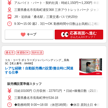
日
アルバイト・パート・契約社員：時給1,150円〜1,200円 ※就
通
三重県桑名市長島町浦安368 三井アウトレットパーク ジャズドリ
割
JR・近鉄線「桑名駅」三重交通バスで約20分
9:30〜15:00 週2．3日〜OK 勤務時間や日数はお気軽にご
応募画面へ進む
キープ
かんたん3ステップ！
桑名市
車通勤OK
契約社員
コカ・コーラ ボトラーズジャパンベンディング＿長島
SC【求人番号：84498】
レアな経験！自動販売機の設置/撤去時に関連
する仕事
別
販売機設置準備スタッフ
未
企
日給10100円 ◎月収例：227971円 ＊日給×稼働日数（21日）＋残業
三重県桑名市長島町押付534-18
◆勤務時間 9:00〜18:00 （休憩1時間） ◆休日 原則土日 ◆残業 