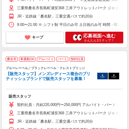
三重県桑名市長島町浦安368 三井アウトレットパーク ジャズドリ
JR・近鉄線「桑名駅」三重交通バスで約20分
9:00〜21:00 ※ シフト制 平日のみ可 土日祝のみ可 時間・曜日
応募画面へ進む
キープ
かんたん3ステップ！
桑名市
車通勤OK
アルバイト
パート
契約社員
か
ブルーレーベル／ブラックレーベル・クレストブリッジ
【販売スタッフ】メンズレディース複合のブリ
ティッシュブランドで販売スタッフを募集！
ブ
販売スタッフ
未
勤
契約社員：月給220,000円〜250,000円 アルバイト・パート：
三重県桑名市長島町浦安368 三井アウトレットパーク ジャズドリ
JR・近鉄線「桑名駅」三重交通バスで約20分