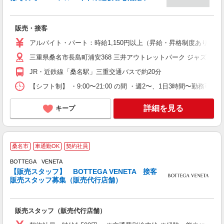
す
販売・接客
未
週
アルバイト・パート：時給1,150円以上（昇給・昇格制度あり）
髪
三重県桑名市長島町浦安368 三井アウトレットパーク ジャズドリ
会
JR・近鉄線「桑名駅」三重交通バスで約20分
【シフト制】 ・9:00〜21:00 の間 ・週2〜、1日3時間〜
詳細を見る
キープ
桑名市
車通勤OK
契約社員
BOTTEGA VENETA
【販売スタッフ】 BOTTEGA VENETA 接客
販売スタッフ募集（販売代行店舗）
『
し
販売スタッフ（販売代行店舗）
学