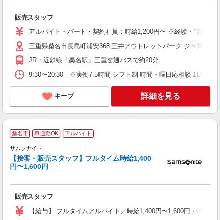
販売スタッフ
アルバイト・パート・契約社員：時給1,200円〜 ※経験・能力に
三重県桑名市長島町浦安368 三井アウトレットパーク ジャズドリ
JR・近鉄線「桑名駅」三重交通バスで約20分
9:30〜20:30 ※実働7.5時間 シフト制 時間・曜日応相談 1日6.
詳細を見る
キープ
桑名市
車通勤OK
アルバイト
サムソナイト
未
【接客・販売スタッフ】フルタイム時給1,400
選
円〜1,600円
り
販売スタッフ
【給与】 フルタイムアルバイト／時給1,400円〜1,600円 パート