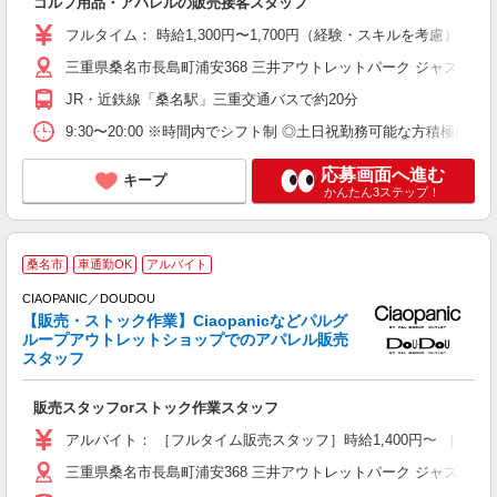
ゴルフ用品・アパレルの販売接客スタッフ
あ
内
フルタイム： 時給1,300円〜1,700円（経験・スキルを考慮） 
三重県桑名市長島町浦安368 三井アウトレットパーク ジャズドリ
JR・近鉄線「桑名駅」三重交通バスで約20分
9:30〜20:00 ※時間内でシフト制 ◎土日祝勤務可能な方積極的に
応募画面へ進む
キープ
かんたん3ステップ！
C
桑名市
車通勤OK
アルバイト
CIAOPANIC／DOUDOU
【販売・ストック作業】Ciaopanicなどパルグ
ループアウトレットショップでのアパレル販売
スタッフ
教
昇
販売スタッフorストック作業スタッフ
色
アルバイト： ［フルタイム販売スタッフ］時給1,400円〜 ［フル
三重県桑名市長島町浦安368 三井アウトレットパーク ジャズドリ