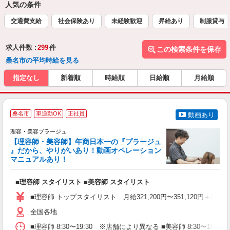
人気の条件
交通費支給
社会保険あり
未経験歓迎
昇給あり
制服貸与
求人件数 :
299
件
この検索条件を保存
桑名市の平均時給を見る
指定なし
新着順
時給順
日給順
月給順
桑名市
車通勤OK
正社員
動画あり
理容・美容プラージュ
【理容師・美容師】年商日本一の『プラージュ
』だから、やりがいあり！動画オペレーション
マニュアルあり！
ン
■理容師 スタイリスト ■美容師 スタイリスト
入
資
■理容師 トップスタイリスト 月給321,200円〜351,120円＋歩合
ブ
自
全国各地
ク
■理容師 8:30〜19:30 ※店舗により異なる ■美容師 8:30〜19