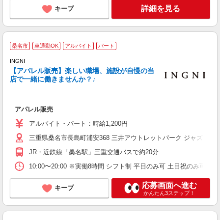
詳細を見る
キープ
桑名市
車通勤OK
アルバイト
パート
INGNI
未
【アパレル販売】楽しい職場、施設が自慢の当
フ
店で一緒に働きませんか？♪
扶
典
アパレル販売
アルバイト・パート：時給1,200円
三重県桑名市長島町浦安368 三井アウトレットパーク ジャズドリ
JR・近鉄線「桑名駅」三重交通バスで約20分
10:00〜20:00 ※実働8時間 シフト制 平日のみ可 土日祝の
応募画面へ進む
キープ
かんたん3ステップ！