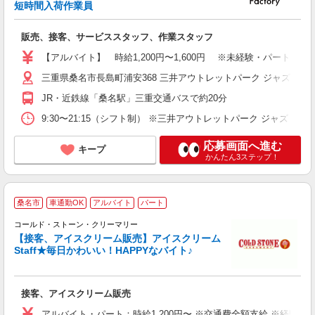
短時間入荷作業員
の
販売、接客、サービススタッフ、作業スタッフ
未
歴
【アルバイト】 時給1,200円〜1,600円 ※未経験・パート・学
る
三重県桑名市長島町浦安368 三井アウトレットパーク ジャズドリ
装
務
JR・近鉄線「桑名駅」三重交通バスで約20分
割
9:30〜21:15（シフト制） ※三井アウトレットパーク ジャズド
応募画面へ進む
キープ
かんたん3ステップ！
毎
桑名市
車通勤OK
アルバイト
パート
O
コールド・ストーン・クリーマリー
で
【接客、アイスクリーム販売】アイスクリーム
ボ
Staff★毎日かわいい！HAPPYなバイト♪
勤
務
勤
接客、アイスクリーム販売
割
アルバイト・パート：時給1,200円〜 ※交通費全額支給 ※経験