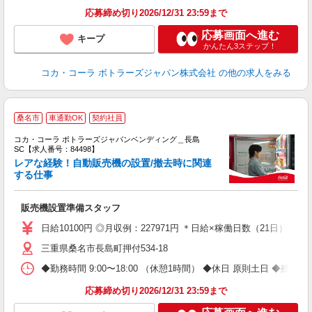
応募締め切り2026/12/31 23:59まで
応募画面へ進む
キープ
かんたん3ステップ！
コカ・コーラ ボトラーズジャパン株式会社
の他の求人をみる
桑名市
車通勤OK
契約社員
コカ・コーラ ボトラーズジャパンベンディング＿長島
SC【求人番号：84498】
レアな経験！自動販売機の設置/撤去時に関連
す
する仕事
未
企
販売機設置準備スタッフ
日給10100円 ◎月収例：227971円 ＊日給×稼働日数（21日）＋残業
三重県桑名市長島町押付534-18
◆勤務時間 9:00〜18:00 （休憩1時間） ◆休日 原則土日 ◆残業 
応募締め切り2026/12/31 23:59まで