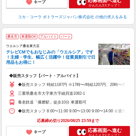
応募画面へ進む
キープ
かんたん3ステップ！
コカ・コーラ ボトラーズジャパン株式会社
の他の求人をみる
桑名市
車通勤OK
アルバイト
パート
ウエルシア桑名東方店
テレビCMでもおなじみの「ウエルシア」です
！主婦・学生、幅広く活躍中！従業員割引で日
用品もお得に！
プ
◆販売スタッフ【パート・アルバイト】
ボ
内
◆販売スタッフ 時給1187円 ※17時〜/時給1207円、20時〜/時
ク
三重県桑名市大字東方字細貝道1082‐1
養老鉄道「播磨駅」徒歩10分 車通勤可
◆販売スタッフ 8:00〜11:00 9:00〜13:00 9:00〜14:00 
応募締め切り2026/08/25 23:59まで
応募画面へ進む
キープ
かんたん3ステップ！