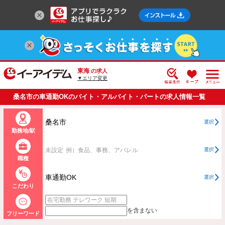
東海
の求人
▼エリア変更
桑名市の車通勤OKのバイト・アルバイト・パートの求人情報一覧
桑名市
選択
勤務地/駅
未設定
例）食品、事務、アパレル
選択
職種
車通勤OK
選択
こだわり
を含まない
フリーワード