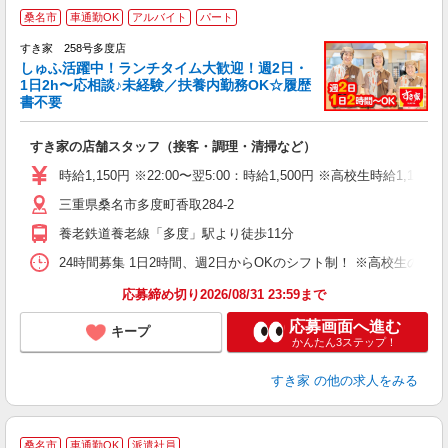
≪
桑名市
車通勤OK
アルバイト
パート
すき家 258号多度店
しゅふ活躍中！ランチタイム大歓迎！週2日・
安
1日2h〜応相談♪未経験／扶養内勤務OK☆履歴
書不要
の
すき家の店舗スタッフ（接客・調理・清掃など）
履
タ
時給1,150円 ※22:00〜翌5:00：時給1,500円 ※高校生時給1,100
（
三重県桑名市多度町香取284-2
夜
事
養老鉄道養老線「多度」駅より徒歩11分
24時間募集 1日2時間、週2日からOKのシフト制！ ※高校生のシ
応募締め切り2026/08/31 23:59まで
応募画面へ進む
キープ
かんたん3ステップ！
すき家
の他の求人をみる
≪
桑名市
車通勤OK
派遣社員