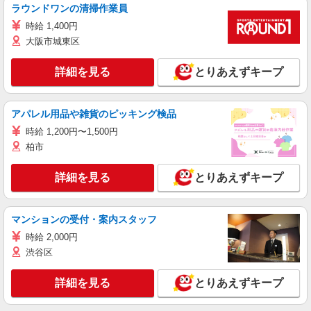
ラウンドワンの清掃作業員
時給 1,400円
大阪市城東区
詳細を見る
とりあえずキープ
アパレル用品や雑貨のピッキング検品
時給 1,200円〜1,500円
柏市
詳細を見る
とりあえずキープ
マンションの受付・案内スタッフ
時給 2,000円
渋谷区
詳細を見る
とりあえずキープ