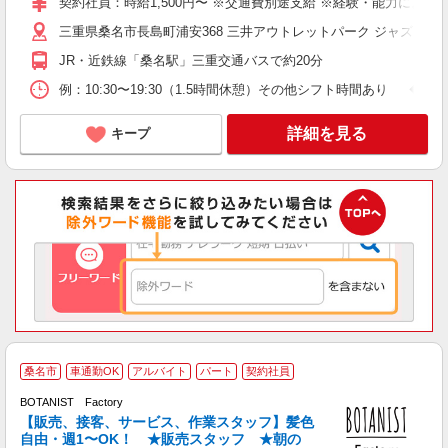
契約社員：時給1,500円〜 ※交通費別途支給 ※経験・能力により
三重県桑名市長島町浦安368 三井アウトレットパーク ジャズドリ
JR・近鉄線「桑名駅」三重交通バスで約20分
例：10:30〜19:30（1.5時間休憩）その他シフト時間あり ◆週5
詳細を見る
キープ
S
桑名市
車通勤OK
アルバイト
パート
契約社員
BOTANIST Factory
【販売、接客、サービス、作業スタッフ】髪色
し
自由・週1〜OK！ ★販売スタッフ ★朝の