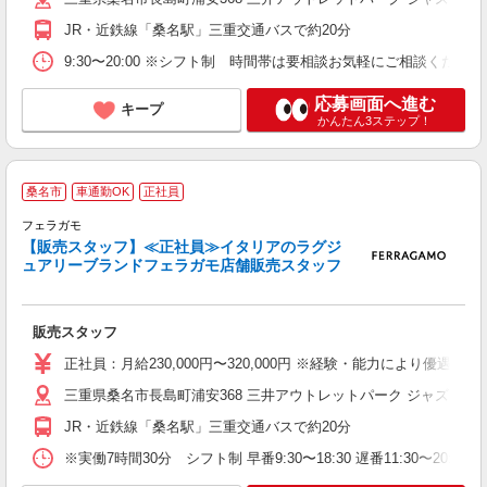
JR・近鉄線「桑名駅」三重交通バスで約20分
9:30〜20:00 ※シフト制 時間帯は要相談お気軽にご相談くださ
応募画面へ進む
キープ
かんたん3ステップ！
桑名市
車通勤OK
正社員
ガ
フェラガモ
【販売スタッフ】≪正社員≫イタリアのラグジ
ュアリーブランドフェラガモ店舗販売スタッフ
や
販売スタッフ
未
オ
正社員：月給230,000円〜320,000円 ※経験・能力により優遇しま
三重県桑名市長島町浦安368 三井アウトレットパーク ジャズドリ
JR・近鉄線「桑名駅」三重交通バスで約20分
※実働7時間30分 シフト制 早番9:30〜18:30 遅番11:30〜20:30