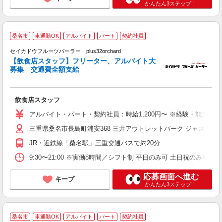
かんたん3ステップ！
ガ
桑名市
車通勤OK
アルバイト
パート
契約社員
セイカドウフルーツパーラー plus32orchard
す
【飲食店スタッフ】フリーター、アルバイト大
週
募集 交通費全額支給
曜
夕
飲食店スタッフ
アルバイト・パート・契約社員：時給1,200円〜 ※経験・能力に
三重県桑名市長島町浦安368 三井アウトレットパーク ジャズドリ
JR・近鉄線「桑名駅」三重交通バスで約20分
9:30〜21:00 ※実働8時間／シフト制 平日のみ可 土日祝のみ可 
応募画面へ進む
キープ
かんたん3ステップ！
「
桑名市
車通勤OK
アルバイト
パート
契約社員