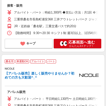
勤
接客・販売
アルバイト・パート：時給1,300円 ◆支払い方法：月1回 ◆交
三重県桑名市長島町浦安368 三井アウトレットパーク ジャズドリ
JR・近鉄線「桑名駅」三重交通バスで約20分
【勤務時間】 9:30〜20:30 ※シフト制 週3日以上、1日5時
応募画面へ進む
キープ
かんたん3ステップ！
桑名市
車通勤OK
アルバイト
パート
れ
NICOLE
未
【アパレル販売】楽しく販売やりませんか？初
あ
めての方も大歓迎^_^
務
K
登
アパレル販売
アルバイト・パート： 平日時給1,130円〜 土日時給1,180円〜
三重県桑名市長島町浦安368 三井アウトレットパーク ジャズドリ