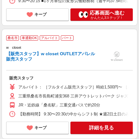
9:30〜20:15 ■1ヶ月単位の変形労働勤務制（週平均37.5時間以内
応募画面へ進む
キープ
かんたん3ステップ！
w
桑名市
車通勤OK
アルバイト
パート
w closet
【販売スタッフ】w closet OUTLETアパレル
販売スタッフ
さ
昇
販売スタッフ
が
由
アルバイト： ［フルタイム販売スタッフ］時給1,500円〜 ［パー
あ
三重県桑名市長島町浦安368 三井アウトレットパーク ジャズドリ
JR・近鉄線「桑名駅」三重交通バスで約20分
【勤務時間】 9:30〜20:30の中からシフト制 ★週2日土日のみOK 
詳細を見る
キープ