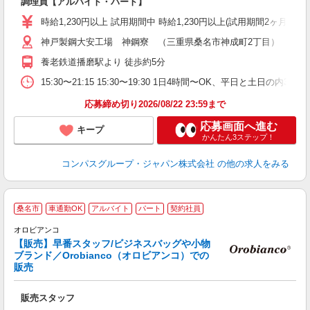
調理員【アルバイト・パート】
入
歓
時給1,230円以上 試用期間中 時給1,230円以上(試用期間2ヶ月
～
用
神戸製鋼大安工場 神鋼寮 （三重県桑名市神成町2丁目）
内
養老鉄道播磨駅より 徒歩約5分
O
15:30〜21:15 15:30〜19:30 1日4時間〜OK、平日と土日の内
応募締め切り2026/08/22 23:59まで
応募画面へ進む
キープ
かんたん3ステップ！
コンパスグループ・ジャパン株式会社
の他の求人をみる
＼
桑名市
車通勤OK
アルバイト
パート
契約社員
養
オロビアンコ
【販売】早番スタッフ/ビジネスバッグや小物
ブランド／Orobianco（オロビアンコ）での
販売
の
未
販売スタッフ
2