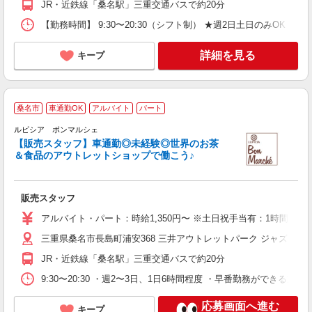
JR・近鉄線「桑名駅」三重交通バスで約20分
【勤務時間】 9:30〜20:30（シフト制） ★週2日土日のみOK ※
詳細を見る
キープ
桑名市
車通勤OK
アルバイト
パート
ルピシア ボンマルシェ
【販売スタッフ】車通勤◎未経験◎世界のお茶
＆食品のアウトレットショップで働こう♪
同
未
販売スタッフ
給
費
アルバイト・パート：時給1,350円〜 ※土日祝手当有：1時間あ
三重県桑名市長島町浦安368 三井アウトレットパーク ジャズドリ
JR・近鉄線「桑名駅」三重交通バスで約20分
9:30〜20:30 ・週2〜3日、1日6時間程度 ・早番勤務が
応募画面へ進む
キープ