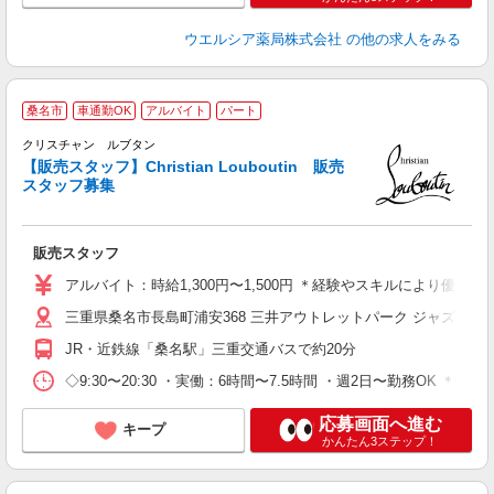
ウエルシア薬局株式会社
の他の求人をみる
桑名市
車通勤OK
アルバイト
パート
『
クリスチャン ルブタン
【販売スタッフ】Christian Louboutin 販売
スタッフ募集
を
販売スタッフ
未
K
アルバイト：時給1,300円〜1,500円 ＊経験やスキルにより優
三重県桑名市長島町浦安368 三井アウトレットパーク ジャズドリ
修
JR・近鉄線「桑名駅」三重交通バスで約20分
◇9:30〜20:30 ・実働：6時間〜7.5時間 ・週2日〜勤務OK ＊
応募画面へ進む
キープ
かんたん3ステップ！