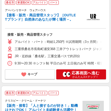
＜
桑名市
車通勤OK
アルバイト
パート
アーバンリサーチ ウェアハウス
【接客・販売・商品管理スタッフ】［OUTLE
Tブランド］自然体のあなたが輝く場所－。
プ
接客・販売・商品管理スタッフ
平
色
アルバイト・パート：時給1,250円 ※試用期間（3ヶ月間）：時給1,
保
三重県桑名市長島町浦安368 三井アウトレットパーク ジャズドリ
JR・近鉄線「桑名駅」三重交通バスで約20分
9:30〜20:30 ※シフト制 平日のみ可 土日祝のみ可 時間・曜日応相
応募画面へ進む
キープ
かんたん3ステップ！
桑名市
車通勤OK
アルバイト
パート
クリスピー・クリーム・ドーナツ
【販売・接客】「人と接するのが好き！」動機
はそれでOK！ アルバイト未経験者も活躍中！