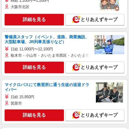
時給 1,200円〜1,200円
大阪市北区
詳細を見る
とりあえずキープ
警備員スタッフ（イベント、道路、商業施設、
大型駐車場、JR列車見張りなど）
日給 11,000円〜12,100円
栃木市・小山市・さいたま市西区・さいたま市岩槻区・久喜市・蓮田
詳細を見る
とりあえずキープ
マイクロバスにて教習所に通う生徒の送迎ドラ
イバー
日給 15,850円
箕面市
詳細を見る
とりあえずキープ