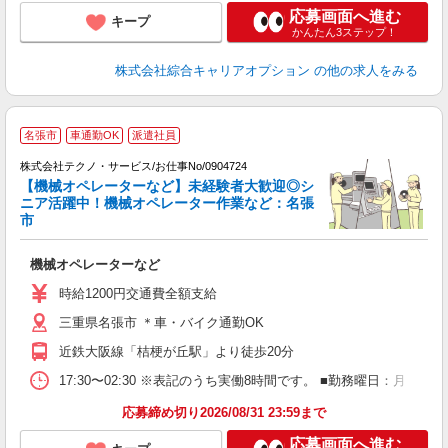
応募画面へ進む
キープ
かんたん3ステップ！
株式会社綜合キャリアオプション
の他の求人をみる
名張市
車通勤OK
派遣社員
シ
株式会社テクノ・サービス/お仕事No/0904724
【機械オペレーターなど】未経験者大歓迎◎シ
ニア活躍中！機械オペレーター作業など：名張
市
は
機械オペレーターなど
履
シ
時給1200円交通費全額支給
休
三重県名張市 ＊車・バイク通勤OK
あ
近鉄大阪線「桔梗が丘駅」より徒歩20分
17:30〜02:30 ※表記のうち実働8時間です。 ■勤務曜日：月
応募締め切り2026/08/31 23:59まで
応募画面へ進む