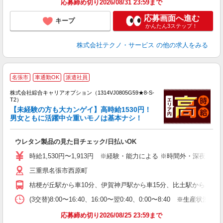
応募締め切り2026/08/31 23:59まで
応募画面へ進む
キープ
かんたん3ステップ！
株式会社テクノ・サービス
の他の求人をみる
≪
名張市
車通勤OK
派遣社員
い
株式会社綜合キャリアオプション（1314VJ0805G59★8-S-
T2）
【未経験の方も大カンゲイ】高時給1530円！
男女ともに活躍中☆重いモノは基本ナシ！
得
入
ウレタン製品の見た目チェック/日払いOK
分
新
時給1,530円〜1,913円 ※経験・能力による ※時間外・深夜手当含
イ
三重県名張市西原町
服
桔梗が丘駅から車10分、伊賀神戸駅から車15分、比土駅から車15分
(3交替)8:00〜16:40、16:00〜翌0:40、0:00〜8:40 ※生産
応募締め切り2026/08/25 23:59まで