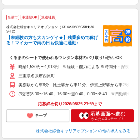
≪
名張市
車通勤OK
派遣社員
い
株式会社綜合キャリアオプション（1314VJ0805G58★36-
S-T2）
【未経験の方も大カンゲイ★】残業多めで稼げ
る！マイカーで雨の日も快適に通勤♪
得
入
くるまのシートで使われるウレタン素材のバリ取り/日払いOK
分
歓
時給1,530円〜1,913円 ※経験・能力による ※時間外・深夜手当
由
三重県名張市西原町
給
美旗駅から車6分、比土駅から車11分、伊賀上野駅から車25分 ※主
(3交替)8:00〜16:40、16:00〜翌0:40、0:00〜8:40 ※日勤研修あり
応募締め切り2026/08/25 23:59まで
応募画面へ進む
キープ
かんたん3ステップ！
株式会社綜合キャリアオプション
の他の求人をみる