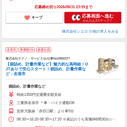
応募締め切り2026/08/31 23:59まで
応募画面へ進む
キープ
かんたん3ステップ！
株式会社シエロ
の他の求人をみる
名張市
車通勤OK
派遣社員
株式会社テクノ・サービス/お仕事No/0890377
【袋詰め、計量作業など】魅力的な高時給！O
JTありで安心スタート！袋詰め、計量作業な
ど：名張市
ー
袋詰め、計量作業など
履
ミ
時給1350円交通費全額支給
O
三重県名張市 ＊車・バイク通勤OK
近鉄大阪線「赤目口駅」より車5分
08:30〜16:20 08:30〜17:20 ※表記のうち実働6時間30