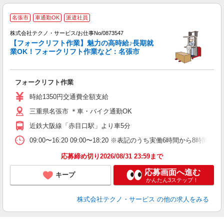
名張市
車通勤OK
派遣社員
株式会社テクノ・サービス/お仕事No/0873547
【フォークリフト作業】魅力の高時給♪長期就
業OK！フォークリフト作業など：名張市
細
フォークリフト作業
履
ラ
時給1350円交通費全額支給
O
三重県名張市 ＊車・バイク通勤OK
格
近鉄大阪線「赤目口駅」より車5分
09:00〜16:20 09:00〜18:20 ※表記のうち実働6時間から
応募締め切り2026/08/31 23:59まで
応募画面へ進む
キープ
かんたん3ステップ！
株式会社テクノ・サービス
の他の求人をみる