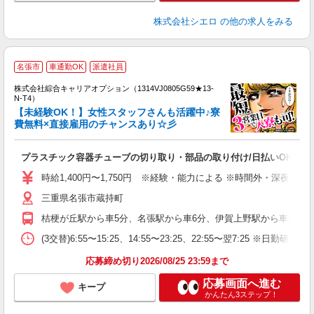
株式会社シエロ
の他の求人をみる
名張市
車通勤OK
派遣社員
株式会社綜合キャリアオプション（1314VJ0805G59★13-
N-T4）
【未経験OK！】女性スタッフさんも活躍中♪寮
費無料×直接雇用のチャンスあり☆彡
は
能
プラスチック容器チューブの切り取り・部品の取り付け/日払いOK
入
分
時給1,400円〜1,750円 ※経験・能力による ※時間外・深夜手当
三重県名張市蔵持町
由
通
桔梗が丘駅から車5分、名張駅から車6分、伊賀上野駅から車32分 ※
り
(3交替)6:55〜15:25、14:55〜23:25、22:55〜翌7:25 ※日勤研修あ
応募締め切り2026/08/25 23:59まで
応募画面へ進む
キープ
かんたん3ステップ！