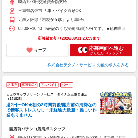
時給1900円交通費全額支給
O
三重県名張市 ＊車・バイク通勤OK
り
近鉄大阪線「桔梗が丘駅」より車5分
08:00〜16:40 ※表記のうち実働7時間40分です。 ■勤務曜日
応募締め切り2026/08/31 23:59まで
応募画面へ進む
キープ
かんたん3ステップ！
株式会社テクノ・サービス
の他の求人をみる
名張市
車通勤OK
アルバイト
パート
ヒュウマップクリーンサービス ダイナム三重名張店
（121825）
週2日〜OK★朝の2時間前後/開店前の清掃なの
で接客ストレスなし・未経験大歓迎・難しい作
業ありません
ル
未
開店前パチンコ店清掃スタッフ
り
時給1150円以上 給料前払い：勤務実績の7割まで可能（月間の上限