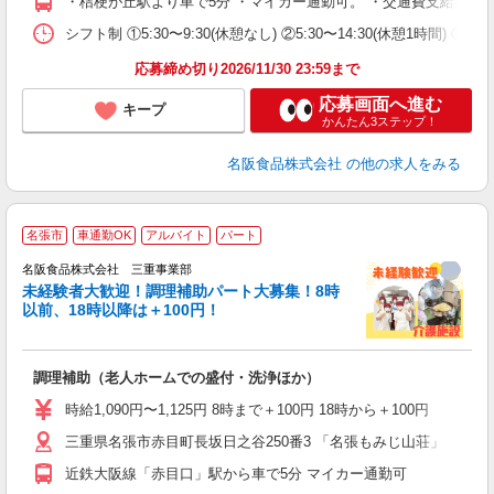
・桔梗が丘駅より車で5分 ・マイカー通勤可。 ・交通費支給(上限26,
シフト制 ①5:30〜9:30(休憩なし) ②5:30〜14:30(休憩1時間) ③9:00
応募締め切り2026/11/30 23:59まで
応募画面へ進む
キープ
かんたん3ステップ！
名阪食品株式会社
の他の求人をみる
名張市
車通勤OK
アルバイト
パート
す
名阪食品株式会社 三重事業部
未経験者大歓迎！調理補助パート大募集！8時
以前、18時以降は＋100円！
者
調理補助（老人ホームでの盛付・洗浄ほか）
未
O
時給1,090円〜1,125円 8時まで＋100円 18時から＋100円
三重県名張市赤目町長坂日之谷250番3 「名張もみじ山荘」
近鉄大阪線「赤目口」駅から車で5分 マイカー通勤可