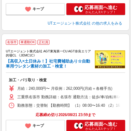
応募画面へ進む
キープ
かんたん3ステップ！
UTエージェント株式会社
の他の求人をみる
名張市
車通勤OK
正社員
UTエージェント株式会社 AGT東海第一CU AGT奈良エリア
的場CL 《JEMC1C》
【高収入×土日休み！】社宅費補助あり☆自動
車用ウレタン素材の加工・検査！
る
加工・バリ取り・検査
入
場
月給：240,000円〜 月収例：262,000円(月給＋各種手当)
タ
三重県名張市 勤務詳細：名張市 通勤方法：徒歩/車/自転車/バイ
休
場
勤務形態：交替制 【勤務時間】 （1）08:00〜16:40 （2）16
通
り
応募締め切り2026/08/21 23:59まで
応募画面へ進む
キープ
かんたん3ステップ！