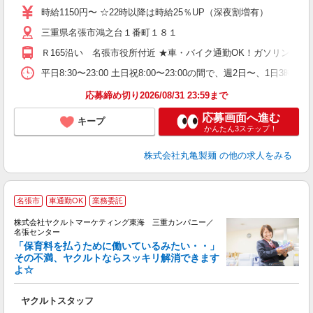
者
時給1150円〜 ☆22時以降は時給25％UP（深夜割増有）
歓
三重県名張市鴻之台１番町１８１
～
り
Ｒ165沿い 名張市役所付近 ★車・バイク通勤OK！ガソリン代
勤
べ
平日8:30〜23:00 土日祝8:00〜23:00の間で、週2
迎
応募締め切り2026/08/31 23:59まで
応募画面へ進む
キープ
かんたん3ステップ！
株式会社丸亀製麺
の他の求人をみる
名張市
車通勤OK
業務委託
株式会社ヤクルトマーケティング東海 三重カンパニー／
名張センター
「保育料を払うために働いているみたい・・」
その不満、ヤクルトならスッキリ解消できます
よ☆
は
未
ヤクルトスタッフ