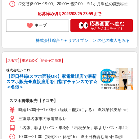
(2交替)8:00〜19:00、20:00〜翌7:00 ※1ヶ月単位の変形労働制
応募締め切り2026/08/25 23:59まで
応募画面へ進む
キープ
かんたん3ステップ！
株式会社綜合キャリアオプション
の他の求人をみる
★
名張市
車通勤OK
紹介予定派遣
♪
株式会社シエロ
【即日登録/スマホ面接OK】家電量販店で最新
スマホ販売◆直接雇用を目指すチャンスです☆
＜名張＞
事
即
スマホ携帯販売【ドコモ】
躍
ー
時給1500円〜1700円（経験・能力による） ※残業代支給 ★交通
自
三重県名張市の家電量販店
ど
「名張」駅よりバス・車3分 「桔梗が丘」駅よりバス・車10分
10:00〜21:00（実働8h・休憩1h） ※土日祝含む週5日勤務