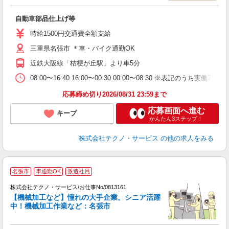
フ
自動車部品仕上げ等
履
高
時給1500円交通費全額支給
ク
三重県名張市 ＊車・バイク通勤OK
近鉄大阪線「桔梗が丘駅」より車5分
08:00〜16:40 16:00〜00:30 00:00〜08:30 ※表記
応募締め切り2026/08/31 23:59まで
応募画面へ進む
キープ
かんたん3ステップ！
株式会社テクノ・サービス
の他の求人をみる
名張市
車通勤OK
派遣社員
株式会社テクノ・サービス/お仕事No/0813161
場
【機械加工など】憧れの大手企業。シニア活躍
中！機械加工作業など：名張市