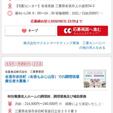
【宅配センター】名張美旗 三重県名張市上小波田54-3
週4からOK 9：00〜14：30 研修期間：10日／日給2000円 
応募締め切り2026/08/31 23:59まで
応募画面へ進む
キープ
かんたん3ステップ！
株式会社ヤクルトマーケティング東海 三重カンパニー
の他の求人をみる
名張市
車通勤OK
正社員
名阪食品株式会社 三重事業部
通
名張市赤目町（名張もみじ山荘）での調理現場
責任者大募集！
保
特別養護老人ホームの調理師、調理業務及び補助業務
経
中
月給：214,000円〜240,000円 ※ 経験により決定いたします。
三重県名張市赤目町長坂日之谷２５０番３