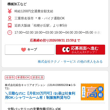
ビ
機械加工など
履
シ
時給1200円交通費全額支給
売
三重県名張市 ＊車・バイク通勤OK
得
近鉄大阪線「桔梗が丘駅」より車5分
17:00〜02:00 18:00〜03:00 19:00〜04:00 20:00
応募締め切り2026/08/31 23:59まで
応募画面へ進む
キープ
かんたん3ステップ！
株式会社テクノ・サービス
の他の求人をみる
≪
名張市
車通勤OK
派遣社員
い
株式会社綜合キャリアオプション（1314VJ0805G59★1-S-
T2）
＼日勤なのに【月収33万円可】/お昼は社食利
用OK♪シャワールーム有！制服無料貸与◎
得
入
大型バッテリーの充電作業/日払いOK