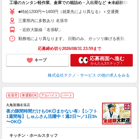
工場のカンタン軽作業、倉庫での箱詰め・入出荷など ★未経験OKのお
未
ア
■時給1200円〜1400円（就業先により異なる）＋交通費
の
三重県内に多数あり 名張市
・近鉄大阪線「名張駅」
勤務地により異なります。 日勤のみ、ガッツリ稼げる夜勤、シフトによる交
応募締め切り2026/08/31 23:59まで
応募画面へ進む
キープ
かんたん3ステップ！
株式会社テクノ・サービス
の他の求人をみる
名張市
車通勤OK
アルバイト
パート
丸亀製麺名張店
夜の隙間時間だけもOK◎まかない有♪【シフト
1週間毎】しゅふさん活躍中！週2日〜／1日3h
〜OK◎
ル
キッチン・ホールスタッフ
入