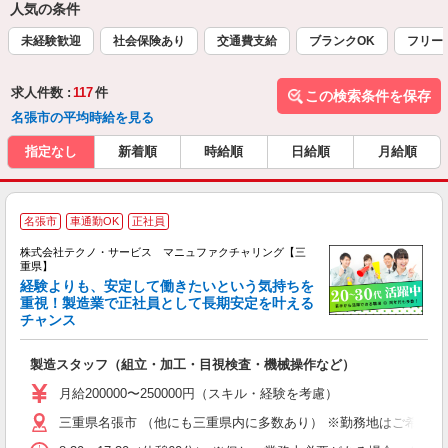
人気の条件
未経験歓迎
社会保険あり
交通費支給
ブランクOK
フリー
求人件数 :
117
件
この検索条件を保存
名張市の平均時給を見る
指定なし
新着順
時給順
日給順
月給順
名張市
車通勤OK
正社員
株式会社テクノ・サービス マニュファクチャリング【三
重県】
経験よりも、安定して働きたいという気持ちを
重視！製造業で正社員として長期安定を叶える
チャンス
く
入
製造スタッフ（組立・加工・目視検査・機械操作など）
未
あ
月給200000〜250000円（スキル・経験を考慮）
遣
三重県名張市 （他にも三重県内に多数あり） ※勤務地はご希望を