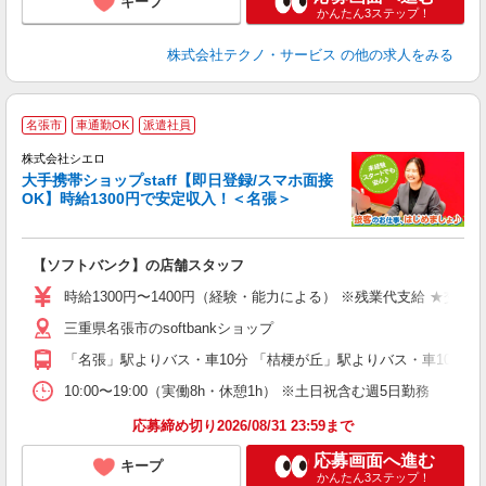
キープ
かんたん3ステップ！
株式会社テクノ・サービス
の他の求人をみる
★
名張市
車通勤OK
派遣社員
♪
株式会社シエロ
大手携帯ショップstaff【即日登録/スマホ面接
OK】時給1300円で安定収入！＜名張＞
務
即
【ソフトバンク】の店舗スタッフ
あ
時給1300円〜1400円（経験・能力による） ※残業代支給 ★交通
K
三重県名張市のsoftbankショップ
貸
「名張」駅よりバス・車10分 「桔梗が丘」駅よりバス・車10分
10:00〜19:00（実働8h・休憩1h） ※土日祝含む週5日勤務
応募締め切り2026/08/31 23:59まで
応募画面へ進む
キープ
かんたん3ステップ！