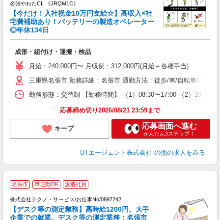
名張やわたCL 《JRQM1C》
【今だけ！入社祝金10万円支給☆】高収入×社
宅費補助あり！バッテリーの製造オペレーター
◎年休134日
る
入
成形・組付け・運搬・検品
場
タ
月給：240,000円〜 月収例：312,000円(月給＋各種手当)
休
三重県名張市 勤務詳細：名張市 通勤方法：徒歩/車/自転車/バス
場
通
勤務形態：交替制 【勤務時間】 （1）08:30〜17:00 （2）19
り
応募締め切り2026/08/21 23:59まで
応募画面へ進む
キープ
かんたん3ステップ！
UTエージェント株式会社
の他の求人をみる
名張市
車通勤OK
派遣社員
株式会社テクノ・サービス/お仕事No/0897242
【デスク等の測定業務】高時給1200円。大手
企業での就業。デスク等の測定業務：名張市