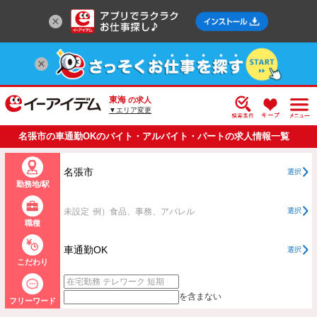
東海
の求人
▼エリア変更
名張市の車通勤OKのバイト・アルバイト・パートの求人情報一覧
名張市
選択
勤務地/駅
未設定
例）食品、事務、アパレル
選択
職種
車通勤OK
選択
こだわり
を含まない
フリーワード