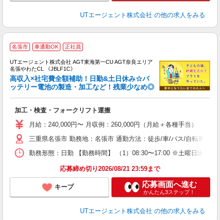
UTエージェント株式会社
の他の求人をみる
名張市
車通勤OK
正社員
UTエージェント株式会社 AGT東海第一CU AGT奈良エリア
名張やわたCL 《JBLF1C》
高収入×社宅費全額補助！日勤&土日休み☆バ
ッテリー電池の製造・加工など！残業少なめ◎
る
加工・検査・フォークリフト運搬
入
場
月給：240,000円〜 月収例：260,000円（月給＋各種手当）
タ
三重県名張市 勤務地：名張市 通勤方法：徒歩/車/バス/自転車/
休
場
勤務形態：日勤 【勤務時間】 （1）08:30〜17:00 ※土曜日
通
り
応募締め切り2026/08/21 23:59まで
応募画面へ進む
キープ
かんたん3ステップ！
UTエージェント株式会社
の他の求人をみる