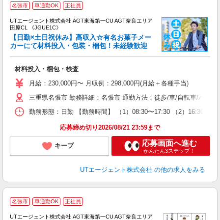
名張市
車通勤OK
正社員
UTエージェント株式会社 AGT東海第一CU AGT奈良エリア
田原CL 《JGUE1C》
【日勤×土日祝休み】高収入☆有名お菓子メー
カーにて材料投入・包装・梱包！未経験歓迎
る
材料投入・梱包・検査
入
場
月給：230,000円〜 月収例：298,000円(月給＋各種手当)
タ
三重県名張市 勤務詳細：名張市 通勤方法：徒歩/車/自転車/バイ
休
場
勤務形態：日勤 【勤務時間】 （1）08:30〜17:30 （2）16:
通
り
応募締め切り2026/08/21 23:59まで
応募画面へ進む
キープ
かんたん3ステップ！
UTエージェント株式会社
の他の求人をみる
名張市
車通勤OK
正社員
UTエージェント株式会社 AGT東海第一CU AGT奈良エリア