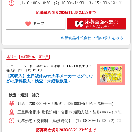
（1）6：00〜10:30 （2）10:00〜14:30 （3）15：0
応募締め切り2026/11/30 23:59まで
応募画面へ進む
キープ
かんたん3ステップ！
名阪食品株式会社
の他の求人をみる
名張市
車通勤OK
正社員
UTエージェント株式会社 AGT東海第一CU AGT奈良エリア
名張新田CL 《JQDC1C》
【高収入】土日祝休み☆大手メーカーでグミな
どの原料投入・検査！未経験歓迎♪
る
検査・選別・補充
入
場
月給：230,000円〜 月収例：305,000円(月給＋各種手当)
タ
三重県名張市 勤務詳細：名張市 通勤方法：徒歩/車/バイク/自転車
休
場
勤務形態：交替制 【勤務時間】 （1）08:30〜17:30 （2）20
通
り
応募締め切り2026/08/21 23:59まで