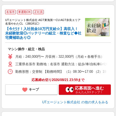
名張市
車通勤OK
正社員
UTエージェント株式会社 AGT東海第一CU AGT奈良エリア
名張やわたCL 《JBGR1C》
【今だけ！入社祝金10万円支給☆】高収入！
未経験歓迎◎バッテリーの組立・検査など◆社
宅費補助あり◎
る
入
マシン操作・組立・検品
場
タ
月給：240,000円〜 月収例：322,000円（月給＋各種手当）
休
三重県名張市 勤務地：名張市 通勤方法：徒歩/車/自転車/バス/
場
通
勤務形態：交替制 【勤務時間】 （1）08:30〜17:00 （2）
り
応募締め切り2026/08/21 23:59まで
応募画面へ進む
キープ
かんたん3ステップ！
UTエージェント株式会社
の他の求人をみる