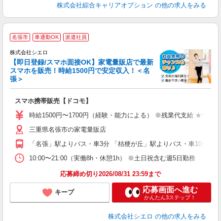
株式会社綜合キャリアオプション
の他の求人をみる
★
名張市
車通勤OK
派遣社員
♪
株式会社シエロ
【即日登録/スマホ面接OK】家電量販店で最新
スマホを販売！時給1500円で安定収入！＜名
張＞
事
即
スマホ携帯販売【ドコモ】
躍
ー
時給1500円〜1700円（経験・能力による） ※残業代支給 ★交通
自
三重県名張市の家電量販店
ど
「名張」駅よりバス・車3分 「桔梗が丘」駅よりバス・車10分
10:00〜21:00（実働8h・休憩1h） ※土日祝含む週5日勤務
応募締め切り2026/08/31 23:59まで
応募画面へ進む
キープ
かんたん3ステップ！
株式会社シエロ
の他の求人をみる