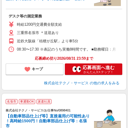
ノ
デスク等の測定業務
履
ミ
時給1200円交通費全額支給
休
三重県名張市 ＊送迎あり
あ
近鉄大阪線「桔梗が丘駅」より車5分
08:30〜17:30 ※表記のうち実働8時間です。 ■勤務曜日：月
応募締め切り2026/08/31 23:59まで
応募画面へ進む
キープ
かんたん3ステップ！
株式会社テクノ・サービス
の他の求人をみる
名張市
車通勤OK
派遣社員
堂
株式会社テクノ・サービス/お仕事No/0898401
【自動車部品仕上げ等】直接雇用の可能性あり
！高時給1500円！自動車部品仕上げ等：名張
市