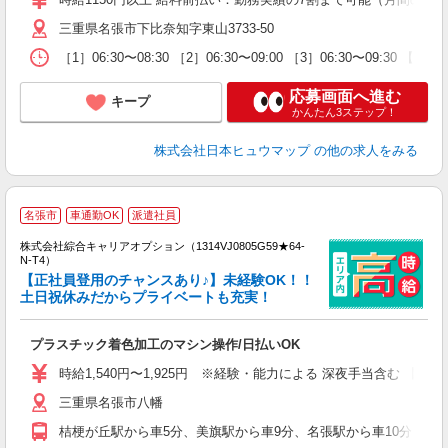
三重県名張市下比奈知字東山3733-50
［1］06:30〜08:30 ［2］06:30〜09:00 ［3］06:30〜
応募画面へ進む
キープ
かんたん3ステップ！
株式会社日本ヒュウマップ
の他の求人をみる
≪
名張市
車通勤OK
派遣社員
い
株式会社綜合キャリアオプション（1314VJ0805G59★64-
N-T4）
【正社員登用のチャンスあり♪】未経験OK！！
土日祝休みだからプライベートも充実！
得
入
プラスチック着色加工のマシン操作/日払いOK
分
時給1,540円〜1,925円 ※経験・能力による 深夜手当含む 【月収
土
三重県名張市八幡
O
桔梗が丘駅から車5分、美旗駅から車9分、名張駅から車10分 ※主要