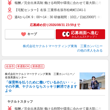
車
報酬／完全出来高制 働ける時間や環境に合わせて最大限に考慮します。
【宅配センター】名張 三重県名張市松崎町1341-1
週4からOK 9：00〜14：30 研修期間：10日／日給2000円 
応募締め切り2026/08/31 23:59まで
応募画面へ進む
キープ
かんたん3ステップ！
株式会社ヤクルトマーケティング東海 三重カンパニー
の他の求人をみる
名張市
車通勤OK
業務委託
株式会社ヤクルトマーケティング東海 三重カンパニー／
名張美旗センター
「保育料を払うために働いているみたい・・」
その不満、ヤクルトならスッキリ解消できます
よ☆
は
未
ヤクルトスタッフ
車
報酬／完全出来高制 働ける時間や環境に合わせて最大限に考慮します。