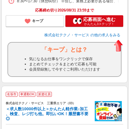
8:30〜17:30（休憩60分） ※但し、業務上必要がある場合
応募締め切り2026/08/31 23:59まで
応募画面へ進む
キープ
かんたん3ステップ！
株式会社テクノ・サービス
の他の求人をみる
「キープ」とは？
気になるお仕事をワンクリックで保存
まとめてチェック＆まとめて応募も可能
会員登録無しで今すぐご利用いただけます
≪
名張市
車通勤OK
派遣社員
株式会社テクノ・サービス 三重県エリア（03）
＜求人数10000件以上＞かんたん軽作業♪加工
、検査、レジ打ち他。即払いOK！履歴書不要
◎
お