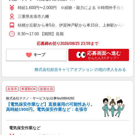
分
新
時給1,600円〜2,000円 ※経験・能力による ※時間外手当含む 【
堂
三重県名張市八幡
桔梗が丘駅から車5分、伊賀神戸駅から車15分、上林駅から車20分 
8:30〜17:00 【期間】長期
応募締め切り2026/08/25 23:59まで
応募画面へ進む
キープ
かんたん3ステップ！
株式会社綜合キャリアオプション
の他の求人をみる
名張市
車通勤OK
派遣社員
株式会社テクノ・サービス/お仕事No/0864282
【電気保安作業など】直接雇用の可能性あり。
高時給1900円。電気保安作業など：名張市
デ
ー
電気保安作業など
履
ラ