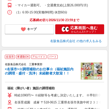
・マイカー通勤可。 ・交通費支給(上限26,000円/月)
（1）6:00-15:00(実働8時間) 休憩60分
応募締め切り2026/11/30 23:59まで
応募画面へ進む
キープ
かんたん3ステップ！
名阪食品株式会社
の他の求人をみる
名張市
車通勤OK
アルバイト
パート
名阪食品株式会社 三重事業部
<名張市>☆調理補助のお仕事☆（福祉施設内
の調理・盛付・洗浄）未経験者大歓迎！！
ア
阪
福祉（障がい者）施設の調理補助
未
ル
時給1090円〜 ※経験等を考慮し決定いたします。 ※早朝8:00まで時
給
名張育成園 成峯 〒518-0615 三重県名張市美旗中村２３２６