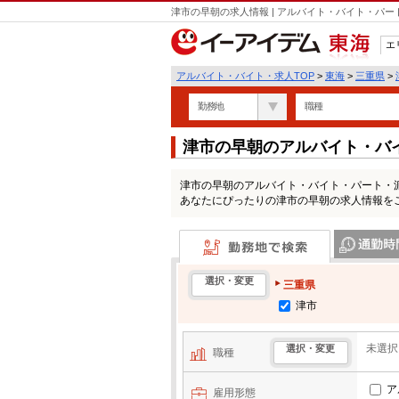
津市の早朝の求人情報 | アルバイト・バイト・パ
エ
東海
アルバイト・バイト・求人TOP
>
東海
>
三重県
>
勤務地
職種
津市の早朝のアルバイト・バ
津市の早朝のアルバイト・バイト・パート・
あなたにぴったりの津市の早朝の求人情報を
勤務地で検索
通勤時間・区
選択・変更
三重県
津市
未選択
選択・変更
職種
ア
雇用形態