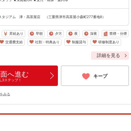
タッフ ★未経験OK ★受付・精算・案内等
スタジアム 津・高茶屋店 （三重県津市高茶屋小森町277番地8）
昇給あり
早朝
夕方
夜
深夜
禁煙・分煙
交通費支給
社割・特典あり
制服貸与
研修制度あり
詳細を見る
画面へ進む
キープ
ん3ステップ！
をみる