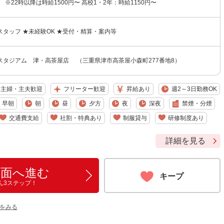
 ※22時以降は時給1500円〜 高校1・2年：時給1150円〜
タッフ ★未経験OK ★受付・精算・案内等
スタジアム 津・高茶屋店 （三重県津市高茶屋小森町277番地8）
主婦・主夫歓迎
フリーター歓迎
昇給あり
週2～3日勤務OK
早朝
朝
昼
夕方
夜
深夜
禁煙・分煙
交通費支給
社割・特典あり
制服貸与
研修制度あり
詳細を見る
画面へ進む
キープ
ん3ステップ！
をみる