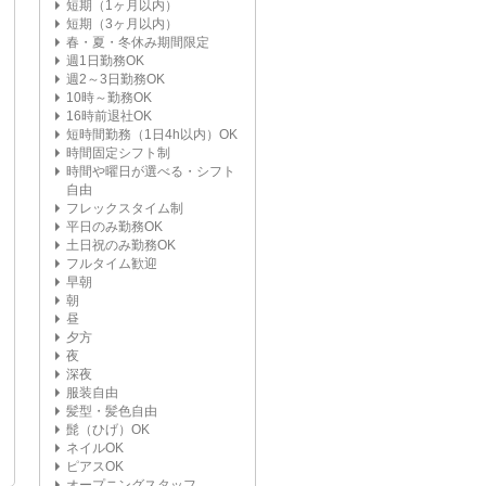
短期（1ヶ月以内）
短期（3ヶ月以内）
春・夏・冬休み期間限定
週1日勤務OK
週2～3日勤務OK
10時～勤務OK
16時前退社OK
短時間勤務（1日4h以内）OK
時間固定シフト制
時間や曜日が選べる・シフト
自由
フレックスタイム制
平日のみ勤務OK
土日祝のみ勤務OK
フルタイム歓迎
早朝
朝
昼
夕方
夜
深夜
服装自由
髪型・髪色自由
髭（ひげ）OK
ネイルOK
ピアスOK
オープニングスタッフ