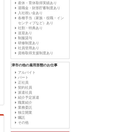
産休・育休取得実績あり
退職金・財形貯蓄制度あり
入社祝い金あり
各種手当（家族・役職・イン
センティブなど）あり
社割・特典あり
送迎あり
制服貸与
研修制度あり
社員登用あり
資格取得支援制度あり
津市の他の雇用形態のお仕事
アルバイト
パート
正社員
契約社員
派遣社員
紹介予定派遣
職業紹介
業務委託
独立開業
嘱託
その他