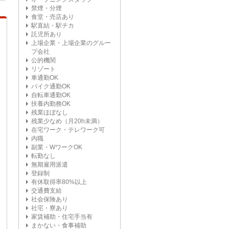
禁煙・分煙
食堂・売店あり
駅直結・駅チカ
託児所あり
上場企業・上場企業のグルー
プ会社
公的機関
リゾート
車通勤OK
バイク通勤OK
自転車通勤OK
扶養内勤務OK
残業ほぼなし
残業少なめ（月20h未満）
在宅ワーク・テレワーク可
内職
副業・WワークOK
転勤なし
無期雇用派遣
登録制
有休取得率80%以上
交通費支給
社会保険あり
社宅・寮あり
家賃補助・住宅手当有
まかない・食事補助