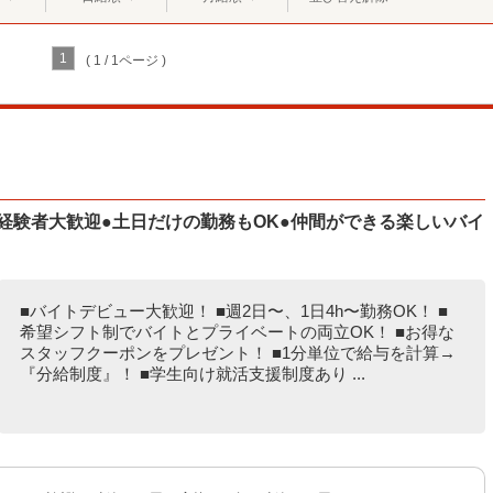
1
( 1 / 1ページ )
経験者大歓迎●土日だけの勤務もOK●仲間ができる楽しいバイ
■バイトデビュー大歓迎！ ■週2日〜、1日4h〜勤務OK！ ■
希望シフト制でバイトとプライベートの両立OK！ ■お得な
スタッフクーポンをプレゼント！ ■1分単位で給与を計算→
『分給制度』！ ■学生向け就活支援制度あり ...