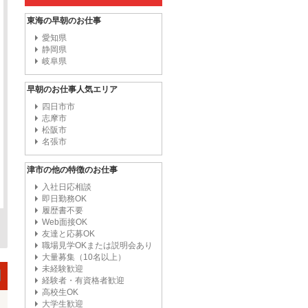
東海の早朝のお仕事
愛知県
静岡県
岐阜県
早朝のお仕事人気エリア
四日市市
志摩市
松阪市
名張市
津市の他の特徴のお仕事
入社日応相談
即日勤務OK
履歴書不要
Web面接OK
友達と応募OK
職場見学OKまたは説明会あり
大量募集（10名以上）
未経験歓迎
経験者・有資格者歓迎
高校生OK
大学生歓迎