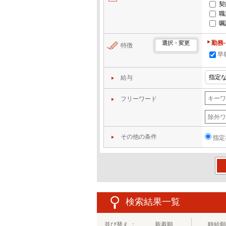
契
職
嘱
勤務
選択・変更
特徴
早
給与
フリーワード
その他の条件
指定
この
検索結果一覧
並び替え ：
新着順
時給順