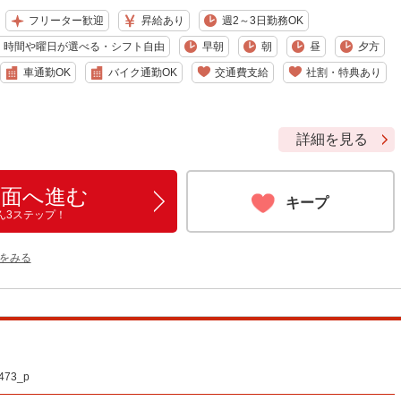
フリーター歓迎
昇給あり
週2～3日勤務OK
時間や曜日が選べる・シフト自由
早朝
朝
昼
夕方
車通勤OK
バイク通勤OK
交通費支給
社割・特典あり
詳細を見る
画面へ進む
キープ
ん3ステップ！
をみる
73_p