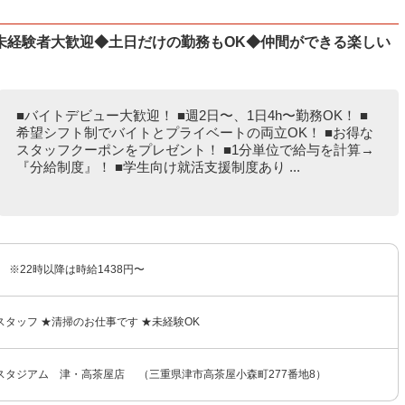
未経験者大歓迎◆土日だけの勤務もOK◆仲間ができる楽しい
■バイトデビュー大歓迎！ ■週2日〜、1日4h〜勤務OK！ ■
希望シフト制でバイトとプライベートの両立OK！ ■お得な
スタッフクーポンをプレゼント！ ■1分単位で給与を計算→
『分給制度』！ ■学生向け就活支援制度あり ...
〜 ※22時以降は時給1438円〜
タッフ ★清掃のお仕事です ★未経験OK
スタジアム 津・高茶屋店 （三重県津市高茶屋小森町277番地8）