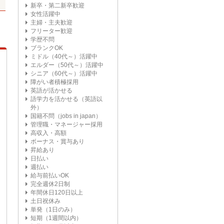
新卒・第二新卒歓迎
女性活躍中
主婦・主夫歓迎
フリーター歓迎
学歴不問
ブランクOK
ミドル（40代～）活躍中
エルダー（50代～）活躍中
シニア（60代～）活躍中
障がい者積極採用
英語が活かせる
語学力を活かせる（英語以
外）
国籍不問（jobs in japan）
管理職・マネージャー採用
高収入・高額
ボーナス・賞与あり
昇給あり
日払い
週払い
給与前払いOK
完全週休2日制
年間休日120日以上
土日祝休み
単発（1日のみ）
短期（1週間以内）