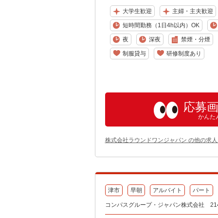
大学生歓迎
主婦・主夫歓迎
短時間勤務（1日4h以内）OK
夜
深夜
禁煙・分煙
制服貸与
研修制度あり
応募
かんた
株式会社ラウンドワンジャパン の他の求人
津市
早朝
アルバイト
パート
コンパスグループ・ジャパン株式会社 214