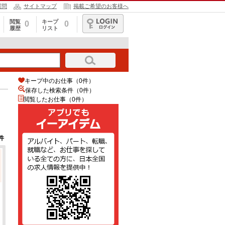
質問
サイトマップ
掲載ご希望のお客様へ
閲覧
キープ
0
0
履歴
リスト
ログイン
キープ中のお仕事（0件）
保存した検索条件（
0
件）
閲覧したお仕事（0件）
件