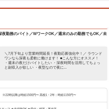
深夜勤務のバイト／WワークOK／週末のみの勤務でもOK／未
＼7月下旬より営業時間延長！夜勤応募強化中！／ ラウンド
ワンなら深夜も柔軟に働けます！ ■こんな方にオススメ！
・週末の夜だけバイトしたい ・深夜時間を活用してちょっ
と副収入が欲しい ・夜型なので夜に...
 ※22時以降は時給1500円〜 高校1・2年：時給1150円〜