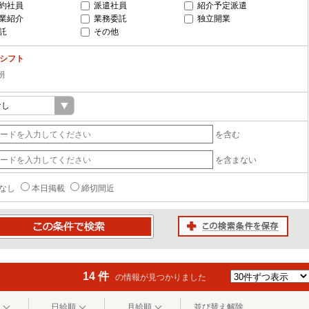
約社員
派遣社員
紹介予定派遣
業紹介
業務委託
独立開業
託
その他
-シフト
朝
を含む
を含まない
なし
本日掲載
締切間近
この検索条件を保存
条件で検索
14 件
の情報が見つかりました
日給順
月給順
並び替え解除