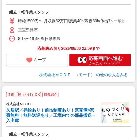
っ
組立・軽作業スタッフ
入
場
時給1500円〜 月収例32万円/残業40h/深夜30h/休出7h 一般
者
三重県津市
リ
問
8:15〜16:45 ※日勤専属
り
土
応募締め切り2026/08/30 23:59まで
応募画面へ進む
キープ
かんたん3ステップ！
株式会社ＭＯＤＥ （モード）
の他の求人をみる
津市
髭（ひげ）OK
職業紹介
株式会社ＭＯＤＥ
久居駅／昇給あり！前払制度あり！寮完備×寮
費無料！無料送迎あり／工場内での部品搬送・
入出庫
っ
組立・軽作業スタッフ
入