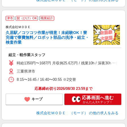
津市
髭（ひげ）OK
職業紹介
株式会社ＭＯＤＥ
久居駅／コツコツ作業が得意！未経験OK！寮
完備で寮費無料／ロボット部品の洗浄・組立・
検査作業
っ
組立・軽作業スタッフ
入
場
時給1350円〜1687円 月収例25.6万円 / 残業10h / 深夜3
者
三重県津市
リ
問
8:15〜16:45 / 16:40〜00:55 ※2交替
り
土
応募締め切り2026/08/30 23:59まで
応募画面へ進む
キープ
かんたん3ステップ！
株式会社ＭＯＤＥ （モード）
の他の求人をみる