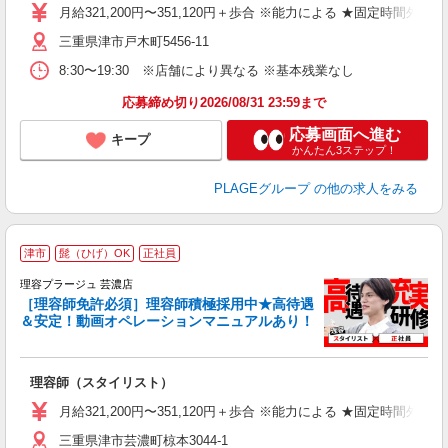
資
月給321,200円〜351,120円＋歩合 ※能力による ★固定時間外
ブ
三重県津市戸木町5456-11
自
ク
8:30〜19:30 ※店舗により異なる ※基本残業なし
あ
応募締め切り2026/08/31 23:59まで
支
応募画面へ進む
キープ
かんたん3ステップ！
PLAGEグループ
の他の求人をみる
津市
髭（ひげ）OK
正社員
理容プラージュ 芸濃店
［理容師免許必須］理容師積極採用中★高待遇
＆安定！動画オペレーションマニュアルあり！
募
給
歩
理容師（スタイリスト）
入
資
月給321,200円〜351,120円＋歩合 ※能力による ★固定時間外
ブ
三重県津市芸濃町椋本3044-1
自