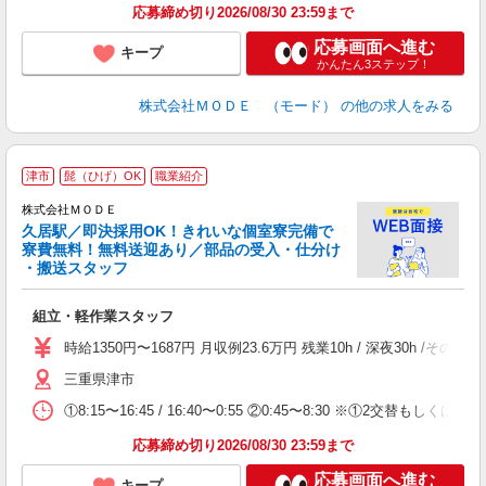
土
応募締め切り2026/08/30 23:59まで
応募画面へ進む
キープ
かんたん3ステップ！
株式会社ＭＯＤＥ （モード）
の他の求人をみる
津市
髭（ひげ）OK
職業紹介
株式会社ＭＯＤＥ
久居駅／即決採用OK！きれいな個室寮完備で
寮費無料！無料送迎あり／部品の受入・仕分け
・搬送スタッフ
っ
組立・軽作業スタッフ
入
場
時給1350円〜1687円 月収例23.6万円 残業10h / 深夜30h
者
三重県津市
リ
問
①8:15〜16:45 / 16:40〜0:55 ②0:45〜8:30 ※①2交替もしくは
り
土
応募締め切り2026/08/30 23:59まで
応募画面へ進む
キープ