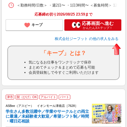
＜勤務時間/日数＞ ・週2日〜 ・1日3時間〜 ＜募集時間＞ 12:
応募締め切り2026/08/25 23:59まで
応募画面へ進む
キープ
かんたん3ステップ！
株式会社ジーフット
の他の求人をみる
「キープ」とは？
気になるお仕事をワンクリックで保存
まとめてチェック＆まとめて応募も可能
会員登録無しで今すぐご利用いただけます
津市
髭（ひげ）OK
アルバイト
パート
ASBee（アスビー） イオンモール津南店［7628］
学生さん多数活躍中／学業やサークルとの両立
に最適／未経験者大歓迎／希望シフト制／時間
・曜日応相談