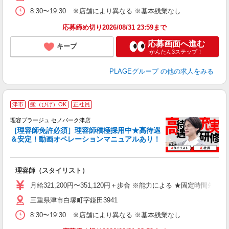
ク
8:30〜19:30 ※店舗により異なる ※基本残業なし
あ
応募締め切り2026/08/31 23:59まで
支
応募画面へ進む
キープ
かんたん3ステップ！
PLAGEグループ
の他の求人をみる
津市
髭（ひげ）OK
正社員
理容プラージュ セノパーク津店
［理容師免許必須］理容師積極採用中★高待遇
＆安定！動画オペレーションマニュアルあり！
募
給
歩
理容師（スタイリスト）
入
資
月給321,200円〜351,120円＋歩合 ※能力による ★固定時間外
ブ
三重県津市白塚町字鎌田3941
自
ク
8:30〜19:30 ※店舗により異なる ※基本残業なし
あ