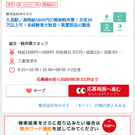
津市
髭（ひげ）OK
職業紹介
株式会社ＭＯＤＥ
久居駅／高時給1600円の簡単軽作業！月収30
万以上可！未経験者大歓迎！装置部品の製造
っ
組立・軽作業スタッフ
入
場
時給1600円〜2000円 月収例31.8万円 / 残業11h / 深夜30
者
三重県津市
リ
問
8:15〜16:45 / 16:40〜00:55 ※2交替
り
土
応募締め切り2026/08/30 23:59まで
応募画面へ進む
キープ
かんたん3ステップ！
株式会社ＭＯＤＥ （モード）
の他の求人をみる