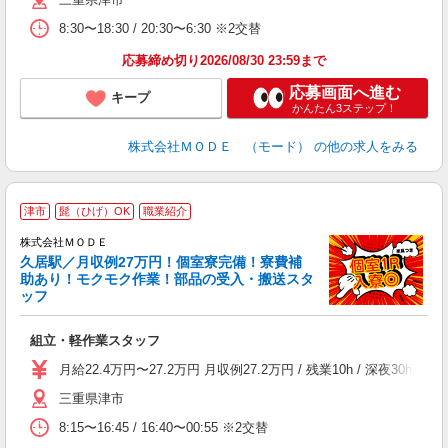
リ
問
8:30〜18:30 / 20:30〜6:30 ※2交替
り
土
応募締め切り2026/08/30 23:59まで
応募画面へ進む
キープ
かんたん3ステップ！
株式会社ＭＯＤＥ （モード）
の他の求人をみる
津市
髭（ひげ）OK
職業紹介
株式会社ＭＯＤＥ
久居駅／月収例27万円！個室寮完備！寮費補
助あり！モクモク作業！部品の受入・搬送スタ
ッフ
っ
組立・軽作業スタッフ
入
場
月給22.4万円〜27.2万円 月収例27.2万円 / 残業10h / 深
者
三重県津市
リ
問
8:15〜16:45 / 16:40〜00:55 ※2交替
り