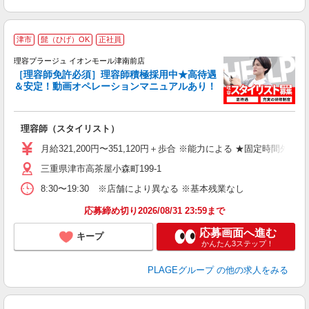
津市
髭（ひげ）OK
正社員
理容プラージュ イオンモール津南前店
［理容師免許必須］理容師積極採用中★高待遇
＆安定！動画オペレーションマニュアルあり！
募
給
歩
理容師（スタイリスト）
入
資
月給321,200円〜351,120円＋歩合 ※能力による ★固定時間外
ブ
三重県津市高茶屋小森町199-1
自
ク
8:30〜19:30 ※店舗により異なる ※基本残業なし
あ
応募締め切り2026/08/31 23:59まで
支
応募画面へ進む
キープ
かんたん3ステップ！
PLAGEグループ
の他の求人をみる