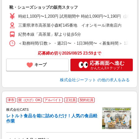
続
靴・シューズショップの販売スタッフ
履
活
時給1,100円〜1,200円 試用期間中 時給1,090円〜1,190円（試用
j
三重県津市高茶屋小森町145番地 イオンモール津南店内
迎
費
紀勢本線「高茶屋」駅より徒歩5分
＜勤務時間/日数＞ ・週2日〜 ・1日3時間〜 ＜募集時間＞ 12:
応募締め切り2026/08/25 23:59まで
応募画面へ進む
キープ
かんたん3ステップ！
株式会社ジーフット
の他の求人をみる
＼
津市
髭（ひげ）OK
アルバイト
正社員
契約社員
間
入
株式会社CATS
量
レトルト食品を箱に詰めるだけ！人気の食品軽
卒
作業
中
休
朝