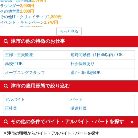
英会話・語学関連
2,070円
ラウンダー
2,000円
その他営業
2,000円
その他IT・クリエイティブ
1,800円
イベント・キャンペーン
1,747円
クレーン・玉掛
1,700円
もっと見る
個人営業
1,700円
CADオペレーター・積算
1,680円
津市の他の特徴のお仕事
看護師・保健師・看護助手・助産師
1,660円
WEBデザイナー・コーダー・WEBオペレーター
1,600円
主婦・主夫歓迎
短時間勤務（1日4h以内）OK
津市の他の職種の平均時給を見る
高校生OK
社会保険あり
オープニングスタッフ
週2～3日勤務OK
津市の雇用形態で絞り込む
アルバイト
パート
正社員
派遣社員
その他の条件でバイト・アルバイト・パートを探す
津市の職種からバイト・アルバイト・パートを探す