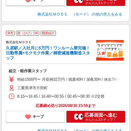
かんたん3ステップ！
株式会社ＭＯＤＥ （モード）
の他の求人をみる
津市
髭（ひげ）OK
職業紹介
株式会社ＭＯＤＥ
久居駅／入社月に5万円！ワンルーム寮完備！
日勤専属×モクモク作業／精密減速機製造スタ
ッフ
っ
組立・軽作業スタッフ
入
場
時給1500円〜 月収例32万円 / 残業40H / 深夜30H / 休出
者
三重県津市片田町
リ
問
8:15〜16:45 / 16:40〜00:55 / 00:45〜08:30 ※2交替
り
土
応募締め切り2026/08/30 23:59まで
応募画面へ進む
キープ
かんたん3ステップ！
株式会社ＭＯＤＥ （モード）
の他の求人をみる