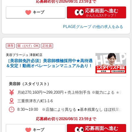
応募締め切り2026/08/31 23:59まで
支
応募画面へ進む
キープ
かんたん3ステップ！
PLAGEグループ
の他の求人をみる
津市
髭（ひげ）OK
正社員
美容プラージュ 津新町店
［美容師免許必須］美容師積極採用中★高待遇
＆安定！動画オペレーションマニュアルあり！
募
給
歩
美容師（スタイリスト）
入
資
月給270,160円〜299,200円＋売上特別手当 ※能力による ★
ブ
三重県津市八町1-1-6
自
ク
8:30〜19:00 ※店舗により異なる ●基本残業なし ほぼ残業
あ
応募締め切り2026/08/31 23:59まで
支
応募画面へ進む
キープ