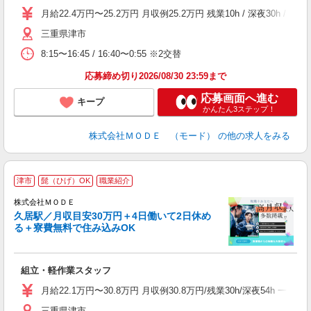
場
月給22.4万円〜25.2万円 月収例25.2万円 残業10h / 深夜3
者
三重県津市
リ
問
8:15〜16:45 / 16:40〜0:55 ※2交替
り
土
応募締め切り2026/08/30 23:59まで
応募画面へ進む
キープ
かんたん3ステップ！
株式会社ＭＯＤＥ （モード）
の他の求人をみる
津市
髭（ひげ）OK
職業紹介
株式会社ＭＯＤＥ
久居駅／月収目安30万円＋4日働いて2日休め
る＋寮費無料で住み込みOK
っ
組立・軽作業スタッフ
入
場
月給22.1万円〜30.8万円 月収例30.8万円/残業30h/深夜54
者
三重県津市