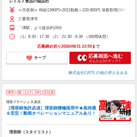
レトルト食品の箱詰め
ニ
K.
≪月収例≫ 時給1380円×20日勤務＝220,800円 深夜割増(345円)×60時
三重県津市
「津駅」より徒歩約19分
（1）8:30 - 17:30 （2） 21:30 - 6:30 （1時間休憩）
応募締め切り2026/08/31 23:59まで
応募画面へ進む
キープ
かんたん3ステップ！
株式会社CATS
の他の求人をみる
津市
髭（ひげ）OK
正社員
理容プラージュ 久居店
［理容師免許必須］理容師積極採用中★高待遇
＆安定！動画オペレーションマニュアルあり！
募
給
歩
理容師（スタイリスト）
入