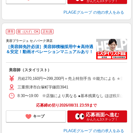
かんたん3ステップ！
PLAGEグループ
の他の求人をみる
津市
髭（ひげ）OK
正社員
美容プラージュ セノパーク津店
［美容師免許必須］美容師積極採用中★高待遇
＆安定！動画オペレーションマニュアルあり！
募
給
歩
美容師（スタイリスト）
入
資
月給270,160円〜299,200円＋売上特別手当 ※能力による ★
ブ
三重県津市白塚町字鎌田3941
自
ク
8:30〜19:00 ※店舗により異なる ●基本残業なし ほぼ残業
あ
応募締め切り2026/08/31 23:59まで
支
応募画面へ進む
キープ
かんたん3ステップ！
PLAGEグループ
の他の求人をみる