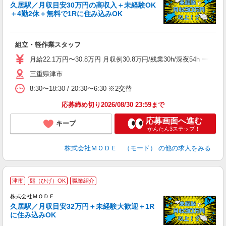
久居駅／月収目安30万円の高収入＋未経験OK
＋4勤2休＋無料で1Rに住み込みOK
っ
組立・軽作業スタッフ
入
場
月給22.1万円〜30.8万円 月収例30.8万円/残業30h/深夜54
者
三重県津市
リ
問
8:30〜18:30 / 20:30〜6:30 ※2交替
り
土
応募締め切り2026/08/30 23:59まで
応募画面へ進む
キープ
かんたん3ステップ！
株式会社ＭＯＤＥ （モード）
の他の求人をみる
津市
髭（ひげ）OK
職業紹介
株式会社ＭＯＤＥ
久居駅／月収目安32万円＋未経験大歓迎＋1R
に住み込みOK