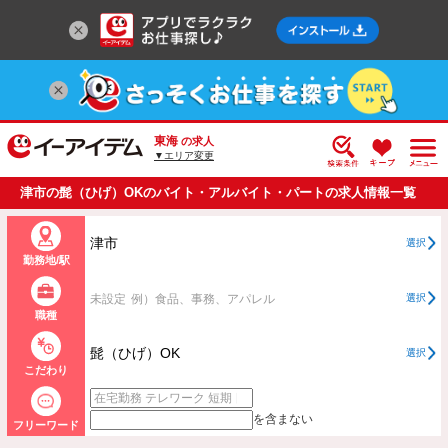
東海
の求人
▼エリア変更
津市の髭（ひげ）OKのバイト・アルバイト・パートの求人情報一覧
津市
選択
勤務地/駅
未設定
例）食品、事務、アパレル
選択
職種
髭（ひげ）OK
選択
こだわり
を含まない
フリーワード