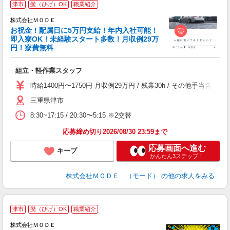
津市
髭（ひげ）OK
職業紹介
株式会社ＭＯＤＥ
お祝金！配属日に5万円支給！年内入社可能！
即入寮OK！未経験スタート多数！月収例29万
円！寮費無料
っ
組立・軽作業スタッフ
入
場
時給1400円〜1750円 月収例29万円 / 残業30h / その他手
者
三重県津市
リ
問
8:30~17:15 / 20:30〜5:15 ※2交替
り
土
応募締め切り2026/08/30 23:59まで
応募画面へ進む
キープ
かんたん3ステップ！
株式会社ＭＯＤＥ （モード）
の他の求人をみる
津市
髭（ひげ）OK
職業紹介
株式会社ＭＯＤＥ