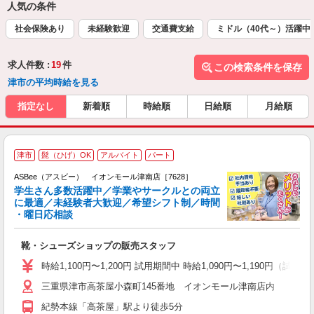
人気の条件
社会保険あり
未経験歓迎
交通費支給
ミドル（40代～）活躍中
求人件数 :
19
件
この検索条件を保存
津市の平均時給を見る
指定なし
新着順
時給順
日給順
月給順
津市
髭（ひげ）OK
アルバイト
パート
ASBee（アスビー） イオンモール津南店［7628］
学生さん多数活躍中／学業やサークルとの両立
に最適／未経験者大歓迎／希望シフト制／時間
・曜日応相談
続
靴・シューズショップの販売スタッフ
履
活
時給1,100円〜1,200円 試用期間中 時給1,090円〜1,190円（試用
j
三重県津市高茶屋小森町145番地 イオンモール津南店内
迎
費
紀勢本線「高茶屋」駅より徒歩5分