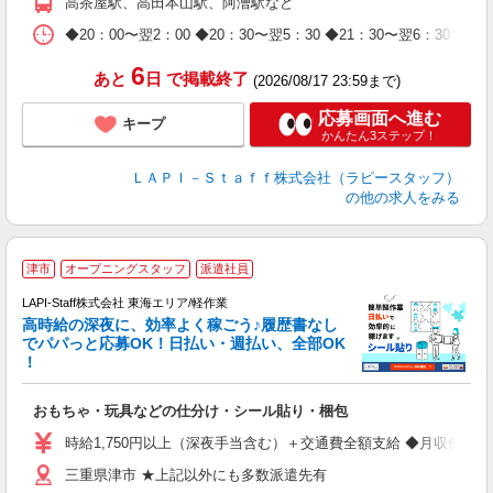
高茶屋駅、高田本山駅、阿漕駅など
休
日
◆20：00〜翌2：00 ◆20：30〜翌5：30 ◆21：30〜
タ
6
あと
日
で掲載終了
(2026/08/17 23:59まで)
応募画面へ進む
キープ
かんたん3ステップ！
ＬＡＰＩ－Ｓｔａｆｆ株式会社（ラピースタッフ）
の他の求人をみる
津市
オープニングスタッフ
派遣社員
LAPI-Staff株式会社 東海エリア/軽作業
高時給の深夜に、効率よく稼ごう♪履歴書なし
でパパっと応募OK！日払い・週払い、全部OK
！
を
おもちゃ・玩具などの仕分け・シール貼り・梱包
入
量
時給1,750円以上（深夜手当含む）＋交通費全額支給 ◆月収例 308,0
迎
三重県津市 ★上記以外にも多数派遣先有
給