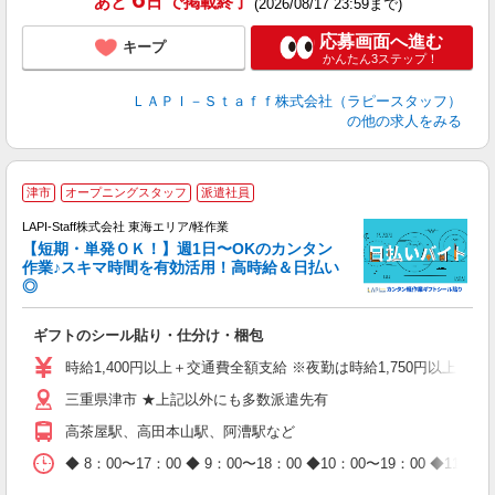
あと
日
で掲載終了
(2026/08/17 23:59まで)
応募画面へ進む
キープ
かんたん3ステップ！
ＬＡＰＩ－Ｓｔａｆｆ株式会社（ラピースタッフ）
の他の求人をみる
＼
津市
オープニングスタッフ
派遣社員
LAPI-Staff株式会社 東海エリア/軽作業
【短期・単発ＯＫ！】週1日〜OKのカンタン
作業♪スキマ時間を有効活用！高時給＆日払い
◎
時
ギフトのシール貼り・仕分け・梱包
入
量
時給1,400円以上＋交通費全額支給 ※夜勤は時給1,750円以上（深夜手
迎
三重県津市 ★上記以外にも多数派遣先有
給
期
高茶屋駅、高田本山駅、阿漕駅など
休
日
◆ 8：00〜17：00 ◆ 9：00〜18：00 ◆10：00〜1
タ