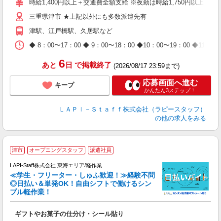
時給1,400円以上＋交通費全額支給 ※夜勤は時給1,750円以上（深夜手
迎
三重県津市 ★上記以外にも多数派遣先有
給
期
津駅、江戸橋駅、久居駅など
休
日
◆ 8：00〜17：00 ◆ 9：00〜18：00 ◆10：00〜1
タ
6
あと
日
で掲載終了
(2026/08/17 23:59まで)
応募画面へ進む
キープ
かんたん3ステップ！
ＬＡＰＩ－Ｓｔａｆｆ株式会社（ラピースタッフ）
の他の求人をみる
津市
オープニングスタッフ
派遣社員
LAPI-Staff株式会社 東海エリア/軽作業
≪学生・フリーター・しゅふ歓迎！≫経験不問
相
◎日払い＆単発OK！自由シフトで働けるシン
プル軽作業！
見
ギフトやお菓子の仕分け・シール貼り
入