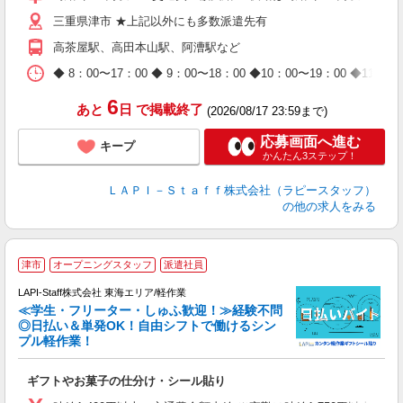
迎
三重県津市 ★上記以外にも多数派遣先有
給
期
高茶屋駅、高田本山駅、阿漕駅など
休
日
◆ 8：00〜17：00 ◆ 9：00〜18：00 ◆10：00〜1
タ
6
あと
日
で掲載終了
(2026/08/17 23:59まで)
応募画面へ進む
キープ
かんたん3ステップ！
ＬＡＰＩ－Ｓｔａｆｆ株式会社（ラピースタッフ）
の他の求人をみる
津市
オープニングスタッフ
派遣社員
LAPI-Staff株式会社 東海エリア/軽作業
≪学生・フリーター・しゅふ歓迎！≫経験不問
相
◎日払い＆単発OK！自由シフトで働けるシン
プル軽作業！
見
ギフトやお菓子の仕分け・シール貼り
入
量