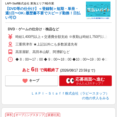
LAPI-Staff株式会社 東海エリア/軽作業
【DVD等の仕分け】＜登録制＞短期・単発・
週1日〜OK♪履歴書不要でスピード勤務！日払
い可◎
見
DVD・ゲームの仕分け・検品など
入
量
時給1,400円以上＋交通費全額支給 ※夜勤は時給1,750円以上（深夜手
迎
三重県津市 ★上記以外にも多数派遣先有
給
期
高茶屋駅、高田本山駅、阿漕駅など
休
日
◆ 8：00〜17：00 ◆ 9：00〜18：00 ◆10：00〜1
タ
6
あと
日
で掲載終了
(2026/08/17 23:59まで)
応募画面へ進む
キープ
かんたん3ステップ！
ＬＡＰＩ－Ｓｔａｆｆ株式会社（ラピースタッフ）
の他の求人をみる
津市
オープニングスタッフ
派遣社員