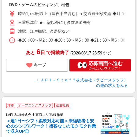
を
DVD・ゲームのピッキング、梱包
入
量
時給1,750円以上（深夜手当含む）＋交通費全額支給 ◆月収例 308,0
迎
三重県津市 ★上記以外にも多数派遣先有
給
期
津駅、江戸橋駅、久居駅など
休
日
◆20：00〜翌2：00 ◆20：30〜翌5：30 ◆21：30〜
タ
6
あと
日
で掲載終了
(2026/08/17 23:59まで)
応募画面へ進む
キープ
かんたん3ステップ！
ＬＡＰＩ－Ｓｔａｆｆ株式会社（ラピースタッフ）
の他の求人をみる
津市
オープニングスタッフ
派遣社員
LAPI-Staff株式会社 東海エリア/軽作業
＜週1日〜シフト柔軟対応可能＞未経験者も安
心のシンプルワーク！接客なしのモクモク作業
で収入UP◎