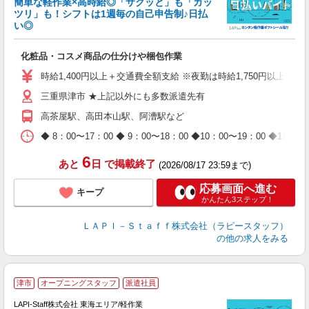
簡単な軽作業×高時給◎「サクッと」も「ガッ
談
ツリ」も！シフトは1週毎の自己申告制♪日払
い◎
こ
化粧品・コスメ商品の仕分けや梱包作業
入
量
時給1,400円以上＋交通費全額支給 ※夜勤は時給1,750円以上（深夜手
迎
三重県津市 ★上記以外にも多数派遣先有
給
期
高茶屋駅、高田本山駅、阿漕駅など
休
日
◆ 8：00〜17：00 ◆ 9：00〜18：00 ◆10：00〜1
タ
6
あと
日
で掲載終了
(2026/08/17 23:59まで)
応募画面へ進む
キープ
かんたん3ステップ！
ＬＡＰＩ－Ｓｔａｆｆ株式会社（ラピースタッフ）
の他の求人をみる
＼
津市
オープニングスタッフ
派遣社員
LAPI-Staff株式会社 東海エリア/軽作業