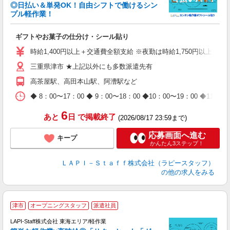
相
◎日払い＆単発OK！自由シフトで働けるシン
プル軽作業！
見
ギフトやお菓子の仕分け・シール貼り
入
量
時給1,400円以上＋交通費全額支給 ※夜勤は時給1,750円以上（深夜手
迎
三重県津市 ★上記以外にも多数派遣先有
給
期
高茶屋駅、高田本山駅、阿漕駅など
休
日
◆ 8：00〜17：00 ◆ 9：00〜18：00 ◆10：00〜1
タ
6
あと
日
で掲載終了
(2026/08/17 23:59まで)
応募画面へ進む
キープ
かんたん3ステップ！
ＬＡＰＩ－Ｓｔａｆｆ株式会社（ラピースタッフ）
の他の求人をみる
津市
オープニングスタッフ
派遣社員
LAPI-Staff株式会社 東海エリア/軽作業