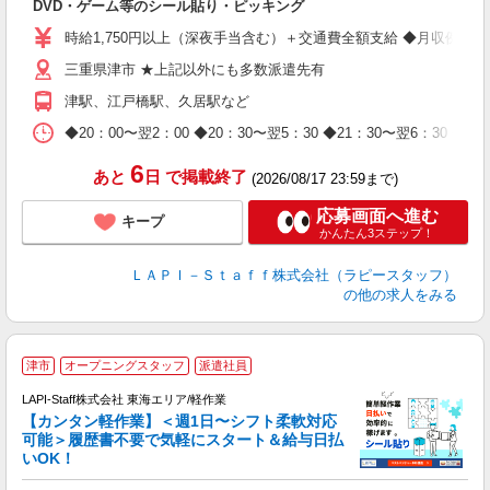
DVD・ゲーム等のシール貼り・ピッキング
入
量
時給1,750円以上（深夜手当含む）＋交通費全額支給 ◆月収例 308,0
迎
三重県津市 ★上記以外にも多数派遣先有
給
期
津駅、江戸橋駅、久居駅など
休
日
◆20：00〜翌2：00 ◆20：30〜翌5：30 ◆21：30〜
タ
6
あと
日
で掲載終了
(2026/08/17 23:59まで)
応募画面へ進む
キープ
かんたん3ステップ！
ＬＡＰＩ－Ｓｔａｆｆ株式会社（ラピースタッフ）
の他の求人をみる
津市
オープニングスタッフ
派遣社員
LAPI-Staff株式会社 東海エリア/軽作業
【カンタン軽作業】＜週1日〜シフト柔軟対応
可能＞履歴書不要で気軽にスタート＆給与日払
いOK！