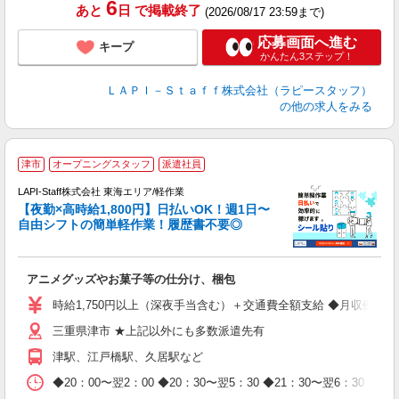
6
あと
日
で掲載終了
(2026/08/17 23:59まで)
応募画面へ進む
キープ
かんたん3ステップ！
ＬＡＰＩ－Ｓｔａｆｆ株式会社（ラピースタッフ）
の他の求人をみる
津市
オープニングスタッフ
派遣社員
時
LAPI-Staff株式会社 東海エリア/軽作業
【夜勤×高時給1,800円】日払いOK！週1日〜
自由シフトの簡単軽作業！履歴書不要◎
く
アニメグッズやお菓子等の仕分け、梱包
入
量
時給1,750円以上（深夜手当含む）＋交通費全額支給 ◆月収例 308,0
迎
三重県津市 ★上記以外にも多数派遣先有
給
期
津駅、江戸橋駅、久居駅など
休
日
◆20：00〜翌2：00 ◆20：30〜翌5：30 ◆21：30〜
タ