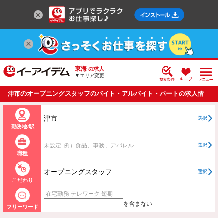
東海
の求人
▼エリア変更
津市のオープニングスタッフのバイト・アルバイト・パートの求人情
報一覧
津市
選択
勤務地/駅
未設定
例）食品、事務、アパレル
選択
職種
オープニングスタッフ
選択
こだわり
を含まない
フリーワード