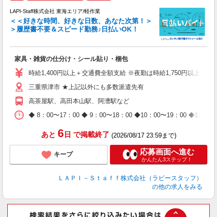
LAPI-Staff株式会社 東海エリア/軽作業
＜＜好きな時間、好きな日数、あなた次第！＞
＞履歴書不要＆スピード勤務♪日払いOK！
者
家具・雑貨の仕分け・シール貼り・梱包
入
量
時給1,400円以上＋交通費全額支給 ※夜勤は時給1,750円以上（深夜手
迎
三重県津市 ★上記以外にも多数派遣先有
給
期
高茶屋駅、高田本山駅、阿漕駅など
休
日
◆ 8：00〜17：00 ◆ 9：00〜18：00 ◆10：00〜1
タ
6
あと
日
で掲載終了
(2026/08/17 23:59まで)
応募画面へ進む
キープ
かんたん3ステップ！
ＬＡＰＩ－Ｓｔａｆｆ株式会社（ラピースタッフ）
の他の求人をみる