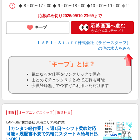
日
◆ 8：00〜17：00 ◆ 9：00〜18：00 ◆10：00〜1
タ
応募締め切り2026/09/10 23:59まで
応募画面へ進む
キープ
かんたん3ステップ！
ＬＡＰＩ－Ｓｔａｆｆ株式会社（ラピースタッフ）
の他の求人をみる
「キープ」とは？
気になるお仕事をワンクリックで保存
まとめてチェック＆まとめて応募も可能
会員登録無しで今すぐご利用いただけます
津市
オープニングスタッフ
派遣社員
LAPI-Staff株式会社 東海エリア/軽作業
【カンタン軽作業】＜週1日〜シフト柔軟対応
可能＞履歴書不要で気軽にスタート＆給与日払
いOK！