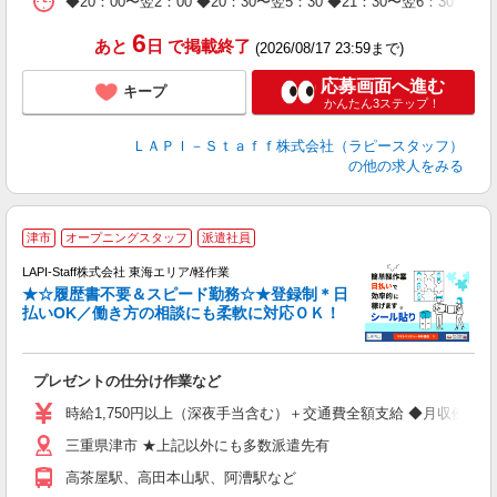
◆20：00〜翌2：00 ◆20：30〜翌5：30 ◆21：30〜
6
あと
日
で掲載終了
(2026/08/17 23:59まで)
応募画面へ進む
キープ
かんたん3ステップ！
ＬＡＰＩ－Ｓｔａｆｆ株式会社（ラピースタッフ）
の他の求人をみる
津市
オープニングスタッフ
派遣社員
LAPI-Staff株式会社 東海エリア/軽作業
★☆履歴書不要＆スピード勤務☆★登録制＊日
払いOK／働き方の相談にも柔軟に対応ＯＫ！
ト
プレゼントの仕分け作業など
入
量
時給1,750円以上（深夜手当含む）＋交通費全額支給 ◆月収例 308,0
迎
三重県津市 ★上記以外にも多数派遣先有
給
期
高茶屋駅、高田本山駅、阿漕駅など
休