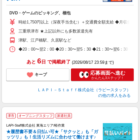
を
DVD・ゲームのピッキング、梱包
入
量
時給1,750円以上（深夜手当含む）＋交通費全額支給 ◆月収例 308,0
迎
三重県津市 ★上記以外にも多数派遣先有
給
期
津駅、江戸橋駅、久居駅など
休
日
◆20：00〜翌2：00 ◆20：30〜翌5：30 ◆21：30〜
タ
6
あと
日
で掲載終了
(2026/08/17 23:59まで)
応募画面へ進む
キープ
かんたん3ステップ！
ＬＡＰＩ－Ｓｔａｆｆ株式会社（ラピースタッフ）
の他の求人をみる
津市
オープニングスタッフ
派遣社員
LAPI-Staff株式会社 東海エリア/軽作業
★履歴書不要＆日払い可★「サクッと」も「ガ
ッツリ」も！生活リズムに合わせて働けます♪