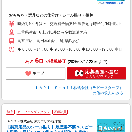
リ
おもちゃ・玩具などの仕分け・シール貼り・梱包
入
量
時給1,400円以上＋交通費全額支給 ※夜勤は時給1,750円以上（深夜手
迎
三重県津市 ★上記以外にも多数派遣先有
給
期
高茶屋駅、高田本山駅、阿漕駅など
休
日
◆ 8：00〜17：00 ◆ 9：00〜18：00 ◆10：00〜1
タ
6
あと
日
で掲載終了
(2026/08/17 23:59まで)
応募画面へ進む
キープ
かんたん3ステップ！
ＬＡＰＩ－Ｓｔａｆｆ株式会社（ラピースタッフ）
の他の求人をみる
津市
オープニングスタッフ
派遣社員
LAPI-Staff株式会社 東海エリア/軽作業
【製菓用品のシール貼り】履歴書不要＆スピー