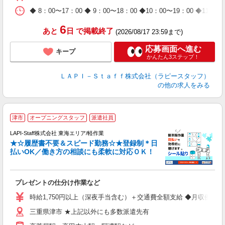
休
日
◆ 8：00〜17：00 ◆ 9：00〜18：00 ◆10：00〜1
タ
6
あと
日
で掲載終了
(2026/08/17 23:59まで)
応募画面へ進む
キープ
かんたん3ステップ！
ＬＡＰＩ－Ｓｔａｆｆ株式会社（ラピースタッフ）
の他の求人をみる
津市
オープニングスタッフ
派遣社員
LAPI-Staff株式会社 東海エリア/軽作業
★☆履歴書不要＆スピード勤務☆★登録制＊日
払いOK／働き方の相談にも柔軟に対応ＯＫ！
ト
プレゼントの仕分け作業など
入
量
時給1,750円以上（深夜手当含む）＋交通費全額支給 ◆月収例 308,0
迎
三重県津市 ★上記以外にも多数派遣先有
給
期