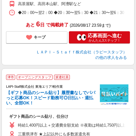
期
高茶屋駅、高田本山駅、阿漕駅など
休
日
◆20：00〜翌2：00 ◆20：30〜翌5：30 ◆21：30〜
タ
6
あと
日
で掲載終了
(2026/08/17 23:59まで)
応募画面へ進む
キープ
かんたん3ステップ！
ＬＡＰＩ－Ｓｔａｆｆ株式会社（ラピースタッフ）
の他の求人をみる
津市
オープニングスタッフ
派遣社員
LAPI-Staff株式会社 東海エリア/軽作業
【ギフト商品のシール貼り】履歴書なしでパパ
っと応募OK！スピード勤務可◎日払い・週払
い、全部OK！
入
ギフト商品のシール貼り、仕分け
量
迎
時給1,400円以上＋交通費全額支給 ※夜勤は時給1,750円以上（深夜手
給
三重県津市 ★上記以外にも多数派遣先有
期