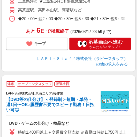
三重県津市 ★上記以外にも多数派遣先有
期
休
高茶屋駅、高田本山駅、阿漕駅など
日
タ
◆20：00〜翌2：00 ◆20：30〜翌5：30 ◆21：30〜
6
あと
日
で掲載終了
(2026/08/17 23:59まで)
応募画面へ進む
キープ
かんたん3ステップ！
ＬＡＰＩ－Ｓｔａｆｆ株式会社（ラピースタッフ）
の他の求人をみる
津市
オープニングスタッフ
派遣社員
LAPI-Staff株式会社 東海エリア/軽作業
【DVD等の仕分け】＜登録制＞短期・単発・
週1日〜OK♪履歴書不要でスピード勤務！日払
い可◎
見
DVD・ゲームの仕分け・検品など
入
量
時給1,400円以上＋交通費全額支給 ※夜勤は時給1,750円以上（深夜手
迎