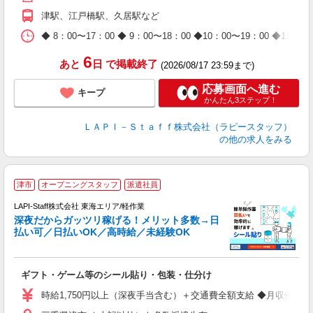
休
津駅、江戸橋駅、久居駅など
日
タ
◆ 8：00〜17：00 ◆ 9：00〜18：00 ◆10：00〜1
6
あと
日
で掲載終了
(2026/08/17 23:59まで)
応募画面へ進む
キープ
かんたん3ステップ！
ＬＡＰＩ－Ｓｔａｆｆ株式会社（ラピースタッフ）
の他の求人をみる
お
津市
オープニングスタッフ
派遣社員
2
LAPI-Staff株式会社 東海エリア/軽作業
深夜だからガッツリ稼げる！メリット多数→日
払い可／日払いOK／高時給／未経験OK
よ
間
入
ギフト・ゲーム等のシール貼り・包装・仕分け
量
迎
時給1,750円以上（深夜手当含む）＋交通費全額支給 ◆月収例 308,0
給