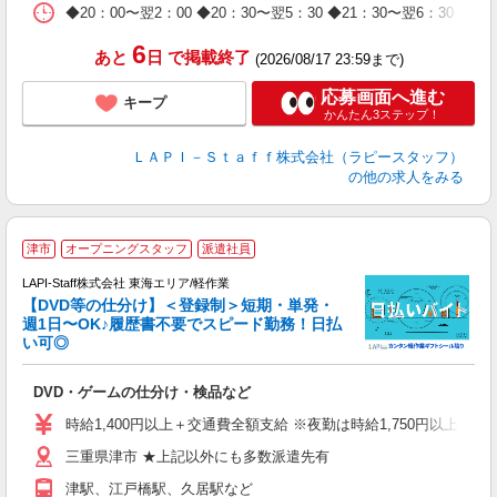
日
◆20：00〜翌2：00 ◆20：30〜翌5：30 ◆21：30〜
タ
6
あと
日
で掲載終了
(2026/08/17 23:59まで)
応募画面へ進む
キープ
かんたん3ステップ！
ＬＡＰＩ－Ｓｔａｆｆ株式会社（ラピースタッフ）
の他の求人をみる
津市
オープニングスタッフ
派遣社員
LAPI-Staff株式会社 東海エリア/軽作業
【DVD等の仕分け】＜登録制＞短期・単発・
週1日〜OK♪履歴書不要でスピード勤務！日払
い可◎
見
DVD・ゲームの仕分け・検品など
入
量
時給1,400円以上＋交通費全額支給 ※夜勤は時給1,750円以上（深夜手
迎
三重県津市 ★上記以外にも多数派遣先有
給
期
津駅、江戸橋駅、久居駅など