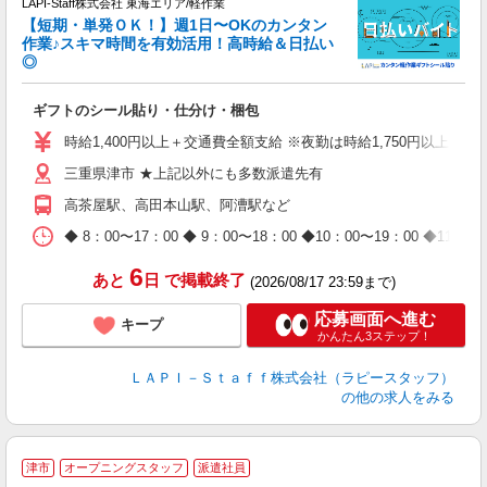
LAPI-Staff株式会社 東海エリア/軽作業
【短期・単発ＯＫ！】週1日〜OKのカンタン
作業♪スキマ時間を有効活用！高時給＆日払い
◎
時
ギフトのシール貼り・仕分け・梱包
入
量
時給1,400円以上＋交通費全額支給 ※夜勤は時給1,750円以上（深夜手
迎
三重県津市 ★上記以外にも多数派遣先有
給
期
高茶屋駅、高田本山駅、阿漕駅など
休
日
◆ 8：00〜17：00 ◆ 9：00〜18：00 ◆10：00〜1
タ
6
あと
日
で掲載終了
(2026/08/17 23:59まで)
応募画面へ進む
キープ
かんたん3ステップ！
ＬＡＰＩ－Ｓｔａｆｆ株式会社（ラピースタッフ）
の他の求人をみる
津市
オープニングスタッフ
派遣社員