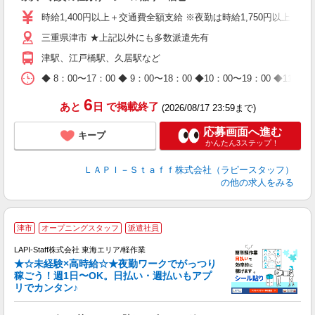
入
量
時給1,400円以上＋交通費全額支給 ※夜勤は時給1,750円以上（深夜手
迎
三重県津市 ★上記以外にも多数派遣先有
給
期
津駅、江戸橋駅、久居駅など
休
日
◆ 8：00〜17：00 ◆ 9：00〜18：00 ◆10：00〜1
タ
6
あと
日
で掲載終了
(2026/08/17 23:59まで)
応募画面へ進む
キープ
かんたん3ステップ！
ＬＡＰＩ－Ｓｔａｆｆ株式会社（ラピースタッフ）
の他の求人をみる
津市
オープニングスタッフ
派遣社員
LAPI-Staff株式会社 東海エリア/軽作業
★☆未経験×高時給☆★夜勤ワークでがっつり
稼ごう！週1日〜OK。日払い・週払いもアプ
リでカンタン♪
ン