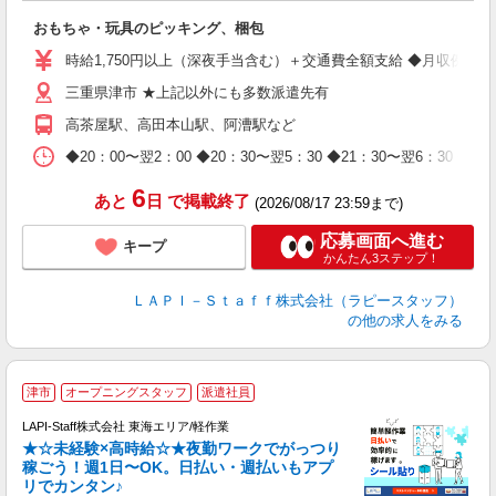
を
おもちゃ・玩具のピッキング、梱包
入
量
時給1,750円以上（深夜手当含む）＋交通費全額支給 ◆月収例 308,0
迎
三重県津市 ★上記以外にも多数派遣先有
給
期
高茶屋駅、高田本山駅、阿漕駅など
休
日
◆20：00〜翌2：00 ◆20：30〜翌5：30 ◆21：30〜
タ
6
あと
日
で掲載終了
(2026/08/17 23:59まで)
応募画面へ進む
キープ
かんたん3ステップ！
ＬＡＰＩ－Ｓｔａｆｆ株式会社（ラピースタッフ）
の他の求人をみる
津市
オープニングスタッフ
派遣社員
LAPI-Staff株式会社 東海エリア/軽作業
★☆未経験×高時給☆★夜勤ワークでがっつり
稼ごう！週1日〜OK。日払い・週払いもアプ
リでカンタン♪