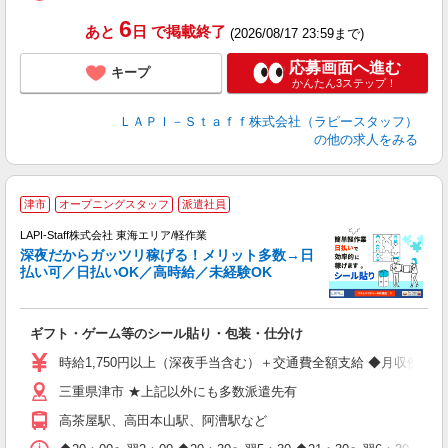
タ
6
あと
日
で掲載終了
(2026/08/17 23:59まで)
応募画面へ進む
キープ
かんたん3ステップ！
ＬＡＰＩ－Ｓｔａｆｆ株式会社（ラピースタッフ）
の他の求人をみる
お
津市
オープニングスタッフ
派遣社員
2
LAPI-Staff株式会社 東海エリア/軽作業
深夜だからガッツリ稼げる！メリット多数→日
払い可／日払いOK／高時給／未経験OK
よ
間
入
ギフト・ゲーム等のシール貼り・包装・仕分け
量
迎
時給1,750円以上（深夜手当含む）＋交通費全額支給 ◆月収例 308,0
給
三重県津市 ★上記以外にも多数派遣先有
期
休
高茶屋駅、高田本山駅、阿漕駅など
日
タ