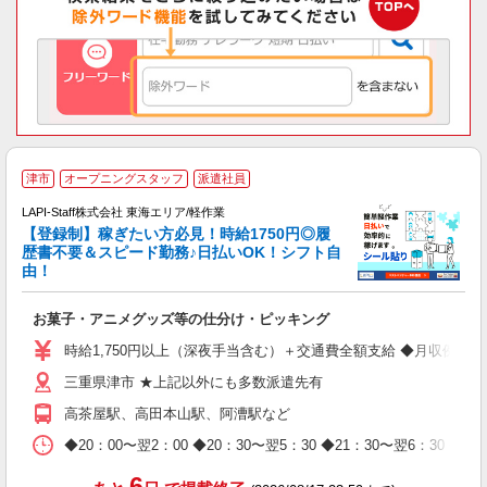
津市
オープニングスタッフ
派遣社員
LAPI-Staff株式会社 東海エリア/軽作業
【登録制】稼ぎたい方必見！時給1750円◎履
歴書不要＆スピード勤務♪日払いOK！シフト自
由！
と
お菓子・アニメグッズ等の仕分け・ピッキング
入
量
時給1,750円以上（深夜手当含む）＋交通費全額支給 ◆月収例 308,0
迎
三重県津市 ★上記以外にも多数派遣先有
給
期
高茶屋駅、高田本山駅、阿漕駅など
休
日
◆20：00〜翌2：00 ◆20：30〜翌5：30 ◆21：30〜
タ
6