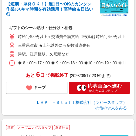
【短期・単発ＯＫ！】週1日〜OKのカンタン
作業♪スキマ時間を有効活用！高時給＆日払い
◎
時
ギフトのシール貼り・仕分け・梱包
入
量
時給1,400円以上＋交通費全額支給 ※夜勤は時給1,750円以上（深夜手
迎
三重県津市 ★上記以外にも多数派遣先有
給
期
津駅、江戸橋駅、久居駅など
休
日
◆ 8：00〜17：00 ◆ 9：00〜18：00 ◆10：00〜1
タ
6
あと
日
で掲載終了
(2026/08/17 23:59まで)
応募画面へ進む
キープ
かんたん3ステップ！
ＬＡＰＩ－Ｓｔａｆｆ株式会社（ラピースタッフ）
の他の求人をみる
＼
津市
オープニングスタッフ
派遣社員