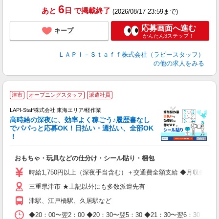
6
あと
日
で掲載終了
(2026/08/17 23:59まで)
応募画面へ進む
キープ
かんたん3ステップ！
ＬＡＰＩ－Ｓｔａｆｆ株式会社（ラピースタッフ）
の他の求人をみる
津市
オープニングスタッフ
派遣社員
LAPI-Staff株式会社 東海エリア/軽作業
高時給の深夜に、効率よく稼ごう♪履歴書なし
でパパっと応募OK！日払い・週払い、全部OK
！
を
おもちゃ・玩具などの仕分け・シール貼り・梱包
入
量
時給1,750円以上（深夜手当含む）＋交通費全額支給 ◆月収例 308,0
迎
三重県津市 ★上記以外にも多数派遣先有
給
期
津駅、江戸橋駅、久居駅など
休
日
◆20：00〜翌2：00 ◆20：30〜翌5：30 ◆21：30〜