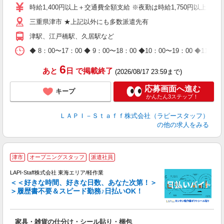
量
時給1,400円以上＋交通費全額支給 ※夜勤は時給1,750円以上（深夜手
迎
三重県津市 ★上記以外にも多数派遣先有
給
期
津駅、江戸橋駅、久居駅など
休
日
◆ 8：00〜17：00 ◆ 9：00〜18：00 ◆10：00〜1
タ
6
あと
日
で掲載終了
(2026/08/17 23:59まで)
応募画面へ進む
キープ
かんたん3ステップ！
ＬＡＰＩ－Ｓｔａｆｆ株式会社（ラピースタッフ）
の他の求人をみる
津市
オープニングスタッフ
派遣社員
LAPI-Staff株式会社 東海エリア/軽作業
＜＜好きな時間、好きな日数、あなた次第！＞
＞履歴書不要＆スピード勤務♪日払いOK！
者
家具・雑貨の仕分け・シール貼り・梱包