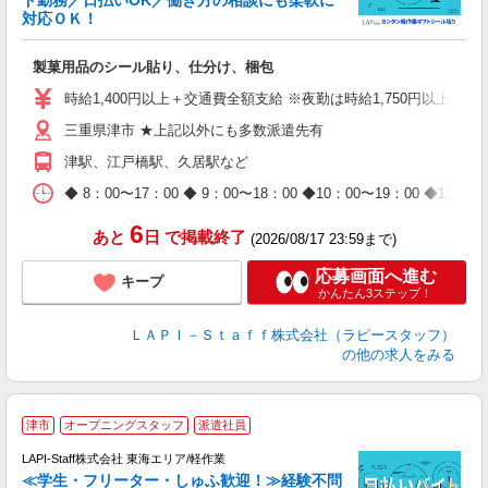
ド勤務／日払いOK／働き方の相談にも柔軟に
対応ＯＫ！
入
製菓用品のシール貼り、仕分け、梱包
量
迎
時給1,400円以上＋交通費全額支給 ※夜勤は時給1,750円以上（深夜手
給
三重県津市 ★上記以外にも多数派遣先有
期
休
津駅、江戸橋駅、久居駅など
日
タ
◆ 8：00〜17：00 ◆ 9：00〜18：00 ◆10：00〜1
6
あと
日
で掲載終了
(2026/08/17 23:59まで)
応募画面へ進む
キープ
かんたん3ステップ！
ＬＡＰＩ－Ｓｔａｆｆ株式会社（ラピースタッフ）
の他の求人をみる
津市
オープニングスタッフ
派遣社員
LAPI-Staff株式会社 東海エリア/軽作業
≪学生・フリーター・しゅふ歓迎！≫経験不問