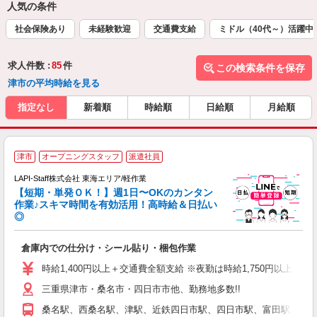
人気の条件
社会保険あり
未経験歓迎
交通費支給
ミドル（40代～）活躍中
求人件数 :
85
件
この検索条件を保存
津市の平均時給を見る
指定なし
新着順
時給順
日給順
月給順
■
津市
オープニングスタッフ
派遣社員
LAPI-Staff株式会社 東海エリア/軽作業
【短期・単発ＯＫ！】週1日〜OKのカンタン
作業♪スキマ時間を有効活用！高時給＆日払い
◎
可
倉庫内での仕分け・シール貼り・梱包作業
入
量
時給1,400円以上＋交通費全額支給 ※夜勤は時給1,750円以上（深夜手
迎
三重県津市・桑名市・四日市市他、勤務地多数!!
給
期
桑名駅、西桑名駅、津駅、近鉄四日市駅、四日市駅、富田駅、新正
休