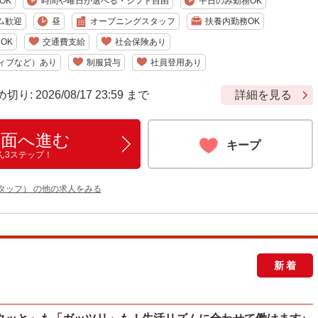
OK
時間や曜日が選べる・シフト自由
平日のみ勤務OK
ム歓迎
昼
オープニングスタッフ
扶養内勤務OK
OK
交通費支給
社会保険あり
ィブなど）あり
制服貸与
社員登用あり
 2026/08/17 23:59 まで
詳細を見る
画面へ進む
キープ
ん3ステップ！
タッフ） の他の求人をみる
新着