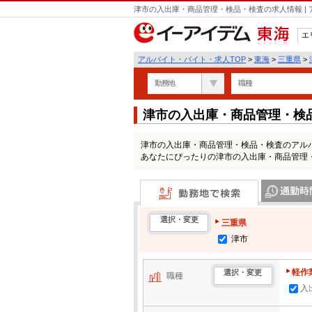
津市の入出庫・商品管理・検品・検査の求人情報 |
エ
東海
アルバイト・バイト・求人TOP
>
東海
>
三重県
>
勤務地
職種
津市の入出庫・商品管理・検
津市の入出庫・商品管理・検品・検査のアル
あなたにぴったりの津市の入出庫・商品管理
勤務地で検索
通勤時間・区
選択・変更
三重県
津市
軽作
選択・変更
職種
入