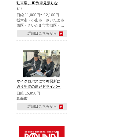
駐車場、JR列車見張りな
ど）
日給 11,000円〜12,100円
栃木市・小山市・さいたま市
西区・さいたま市岩槻区・久
喜市・蓮田市
詳細はこちらから
マイクロバスにて教習所に
通う生徒の送迎ドライバー
日給 15,850円
箕面市
詳細はこちらから