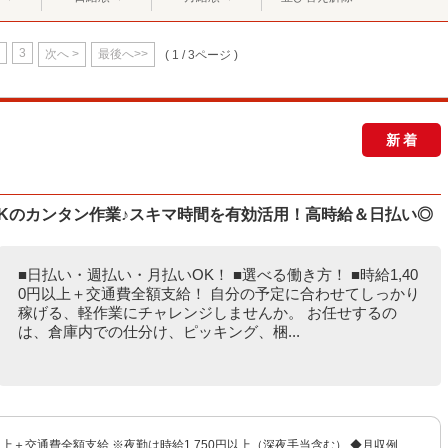
3
次へ >
最後へ>>
( 1 / 3ページ )
新着
Kのカンタン作業♪スキマ時間を有効活用！高時給＆日払い◎
■日払い・週払い・月払いOK！ ■選べる働き方！ ■時給1,40
0円以上＋交通費全額支給！ 自分の予定に合わせてしっかり
稼げる、軽作業にチャレンジしませんか。 お任せするの
は、倉庫内での仕分け、ピッキング、梱...
円以上＋交通費全額支給 ※夜勤は時給1,750円以上（深夜手当含む） ◆月収例