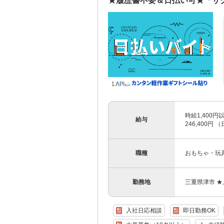
★履歴書不要＆日払い可★「サ
時給1,400
給与
246,400円 
職種
おもちゃ・玩
勤務地
三重県津市 
入社日応相談
即日勤務OK