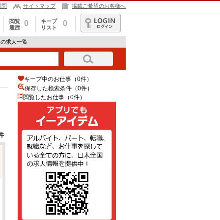
質問
サイトマップ
掲載ご希望のお客様へ
閲覧
キープ
0
0
履歴
リスト
ログイン
トの求人一覧
キープ中のお仕事（0件）
保存した検索条件（
0
件）
閲覧したお仕事（0件）
件