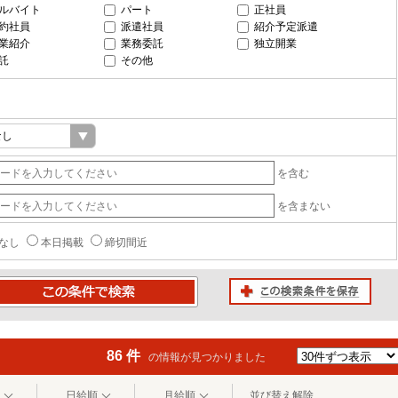
ルバイト
パート
正社員
約社員
派遣社員
紹介予定派遣
業紹介
業務委託
独立開業
託
その他
を含む
を含まない
なし
本日掲載
締切間近
この検索条件を保存
条件で検索
86 件
の情報が見つかりました
日給順
月給順
並び替え解除