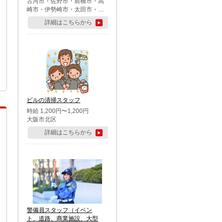
古河市・佐野市・前橋市・高
崎市・伊勢崎市・太田市・館
林市・藤岡市・大泉町・さい
詳細はこちらから
たま市北区・川越市・熊谷
市・行田市・秩父市・所沢
市・飯能市・東松山市・坂戸
市・鶴ケ島市・千葉市中央
区・市川市・松戸市・習志野
市・柏市・流山市・八千代
市・足立区・江戸川区・八王
子市・町田市
ビルの清掃スタッフ
時給 1,200円〜1,200円
大阪市北区
詳細はこちらから
警備員スタッフ（イベン
ト、道路、商業施設、大型