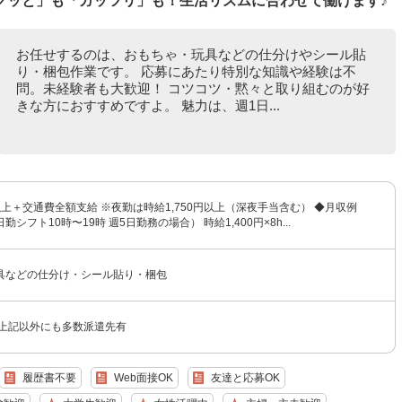
クッと」も「ガッツリ」も！生活リズムに合わせて働けます♪
お任せするのは、おもちゃ・玩具などの仕分けやシール貼
り・梱包作業です。 応募にあたり特別な知識や経験は不
問。未経験者も大歓迎！ コツコツ・黙々と取り組むのが好
きな方におすすめですよ。 魅力は、週1日...
円以上＋交通費全額支給 ※夜勤は時給1,750円以上（深夜手当含む） ◆月収例
（日勤シフト10時〜19時 週5日勤務の場合） 時給1,400円×8h...
具などの仕分け・シール貼り・梱包
★上記以外にも多数派遣先有
履歴書不要
Web面接OK
友達と応募OK