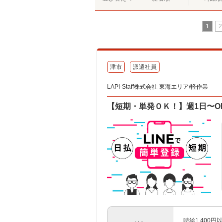
1
2
津市
派遣社員
LAPI-Staff株式会社 東海エリア/軽作業
【短期・単発ＯＫ！】週1日〜O
時給1,400