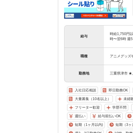
時給1,750
給与
時〜翌6時 週5
職種
アニメグッズ
勤務地
三重県津市 
入社日応相談
即日勤務OK
大量募集（10名以上）
未経
フリーター歓迎
学歴不問
週払い
給与前払いOK
短期（1ヶ月以内)
短期（3ヶ