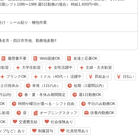
（日勤シフト10時〜19時 週5日勤務の場合） 時給1,400円×8h...
分け・シール貼り・梱包作業
桑名市・四日市市他、勤務地多数!!
履歴書不要
Web面接OK
友達と応募OK
験歓迎
大学生歓迎
女性活躍中
主婦・主夫歓迎
ブランクOK
ミドル（40代～）活躍中
昇給あり
日払い
土日祝休み
単発（1日のみ）
短期（1週間以内）
月以内)
春・夏・冬休み期間限定
週1日勤務OK
OK
時間や曜日が選べる・シフト自由
平日のみ勤務OK
ム歓迎
昼
オープニングスタッフ
扶養内勤務OK
OK
交通費支給
社会保険あり
ィブなど）あり
制服貸与
社員登用あり