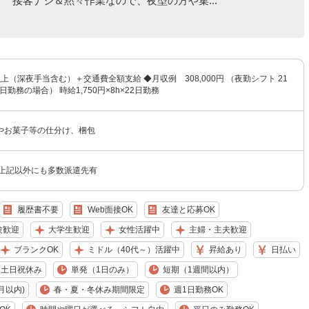
接客ナシ＆黙々作業なので、夜型の方や集...
円以上（深夜手当含む）＋交通費全額支給 ◆月収例 308,000円 （夜勤シフト 21
日勤務の場合） 時給1,750円×8h×22日勤務
やお菓子等の仕分け、梱包
★上記以外にも多数派遣先有
履歴書不要
Web面接OK
友達と応募OK
験歓迎
大学生歓迎
女性活躍中
主婦・主夫歓迎
ブランクOK
ミドル（40代～）活躍中
昇給あり
日払い
土日祝休み
単発（1日のみ）
短期（1週間以内）
月以内)
春・夏・冬休み期間限定
週1日勤務OK