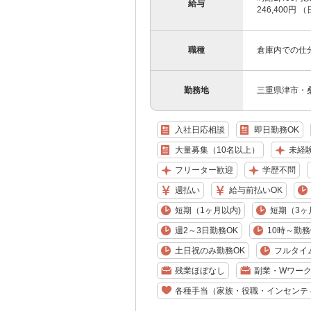
給与
246,400円 
職種
倉庫内での仕
勤務地
三重県津市・
入社日応相談
即日勤務OK
大量募集（10名以上）
未経
フリーター歓迎
学歴不問
週払い
給与前払いOK
短期（1ヶ月以内)
短期（3ヶ
週2～3日勤務OK
10時～勤務
土日祝のみ勤務OK
フルタイ
残業ほぼなし
副業・Wワーク
各種手当（家族・役職・インセンテ