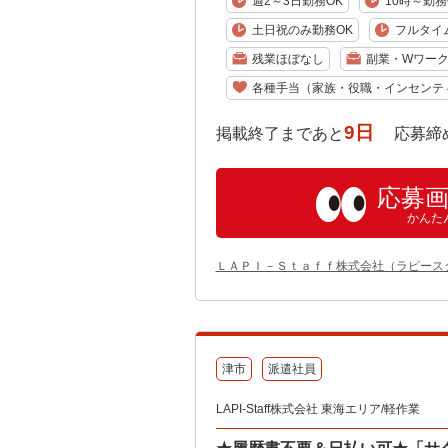
週2～3日勤務OK
10時～勤務
土日祝のみ勤務OK
フルタイ
残業ほぼなし
副業・Wワーク
各種手当（家族・役職・インセンテ
9日
掲載終了まであと
応募締め切り:
応募
かんた
ＬＡＰＩ－Ｓｔａｆｆ株式会社（ラピース
津市
派遣社員
LAPI-Staff株式会社 東海エリア/軽作業