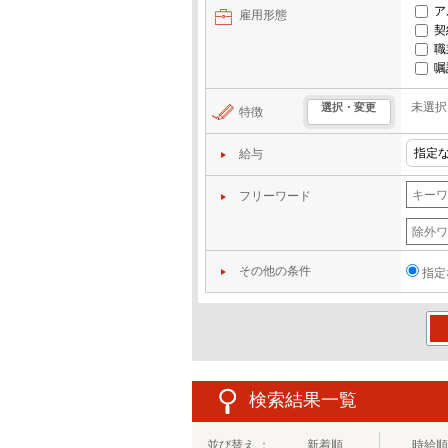
ア
雇用形態
契
職
嘱
未選択
選択・変更
特徴
給与
フリーワード
その他の条件
指定
この
検索結果一覧
並び替え ：
新着順
時給順