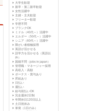
大学生歓迎
新卒・第二新卒歓迎
女性活躍中
主婦・主夫歓迎
フリーター歓迎
学歴不問
ブランクOK
ミドル（40代～）活躍中
エルダー（50代～）活躍中
シニア（60代～）活躍中
障がい者積極採用
英語が活かせる
語学力を活かせる（英語以
外）
国籍不問（jobs in japan）
管理職・マネージャー採用
高収入・高額
ボーナス・賞与あり
昇給あり
日払い
週払い
給与前払いOK
完全週休2日制
年間休日120日以上
土日祝休み
単発（1日のみ）