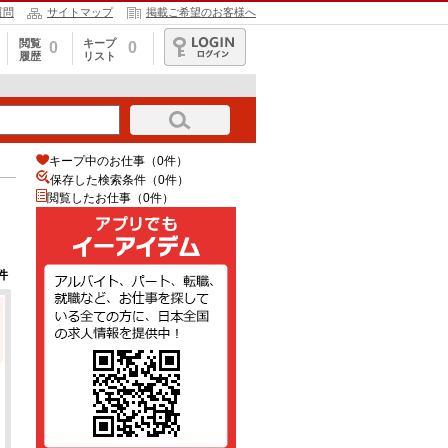
質問
サイトマップ
掲載ご希望のお客様へ
閲覧
キープ
0
0
履歴
リスト
ログイン
キープ中のお仕事（0件）
保存した検索条件（
0
件）
閲覧したお仕事（0件）
件