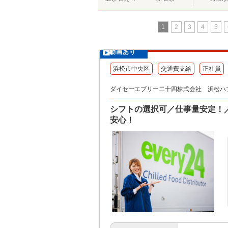
1
2
3
4
5
動画あり
浜松市中央区
交通費支給
正社員
ダイセーエブリー二十四株式会社 浜松ハ
シフトの選択可／仕事量安定！
安心！