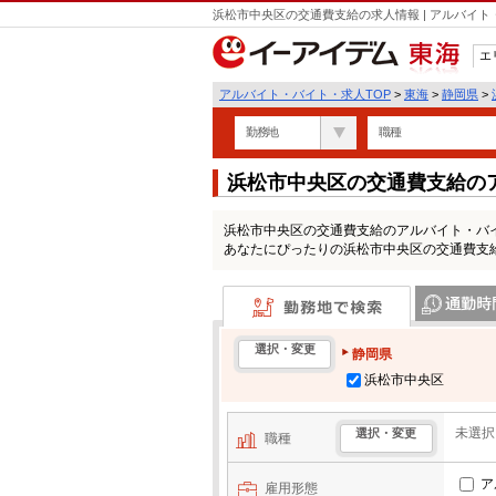
浜松市中央区の交通費支給の求人情報 | アルバイ
エ
東海
アルバイト・バイト・求人TOP
>
東海
>
静岡県
>
勤務地
職種
浜松市中央区の交通費支給の
浜松市中央区の交通費支給のアルバイト・バ
あなたにぴったりの浜松市中央区の交通費支
勤務地で検索
通勤時間・区
選択・変更
静岡県
浜松市中央区
未選択
選択・変更
職種
ア
雇用形態