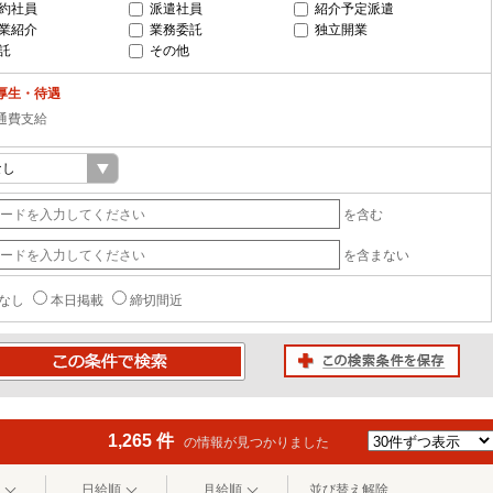
約社員
派遣社員
紹介予定派遣
業紹介
業務委託
独立開業
託
その他
厚生・待遇
通費支給
を含む
を含まない
なし
本日掲載
締切間近
この検索条件を保存
条件で検索
1,265 件
の情報が見つかりました
日給順
月給順
並び替え解除