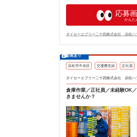
応募
かんた
ダイセーエブリー二十四株式会社 浜松ハ
動画あり
浜松市中央区
交通費支給
正社員
ダイセーエブリー二十四株式会社 浜松ハ
倉庫作業／正社員／未経験OK
きませんか？