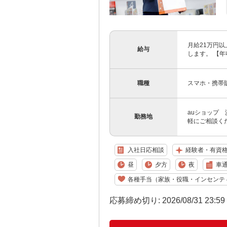
月給21万円以
給与
します。 【年収
職種
スマホ・携帯
auショップ 
勤務地
軽にご相談く
入社日応相談
経験者・有資
昼
夕方
夜
車通
各種手当（家族・役職・インセンテ
応募締め切り: 2026/08/31 23:5