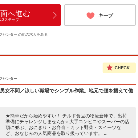
画面へ進む
キープ
ん3ステップ！
ブセンター の他の求人をみる
CHECK
ブセンター
／男女不問／涼しい職場でシンプル作業。地元で腰を据えて働
★簡単だから始めやすい！ チルド食品の物流倉庫で、出荷
準備にチャレンジしませんか♪ 大手コンビニやスーパーの店
頭に並ぶ、おにぎり・お弁当・カット野菜・スイーツな
ど、おなじみの人気商品を取り扱っています。 ...