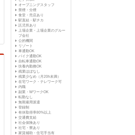
オープニングスタッフ
禁煙・分煙
食堂・売店あり
駅直結・駅チカ
託児所あり
上場企業・上場企業のグルー
プ会社
公的機関
リゾート
車通勤OK
バイク通勤OK
自転車通勤OK
扶養内勤務OK
残業ほぼなし
残業少なめ（月20h未満）
在宅ワーク・テレワーク可
内職
副業・WワークOK
転勤なし
無期雇用派遣
登録制
有休取得率80%以上
交通費支給
社会保険あり
社宅・寮あり
家賃補助・住宅手当有