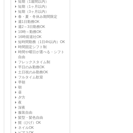
短期（1週間以内）
短期（1ヶ月以内）
短期（3ヶ月以内）
春・夏・冬休み期間限定
週1日勤務OK
週2～3日勤務OK
10時～勤務OK
16時前退社OK
短時間勤務（1日4h以内）OK
時間固定シフト制
時間や曜日が選べる・シフト
自由
フレックスタイム制
平日のみ勤務OK
土日祝のみ勤務OK
フルタイム歓迎
早朝
朝
昼
夕方
夜
深夜
服装自由
髪型・髪色自由
髭（ひげ）OK
ネイルOK
ピアスOK