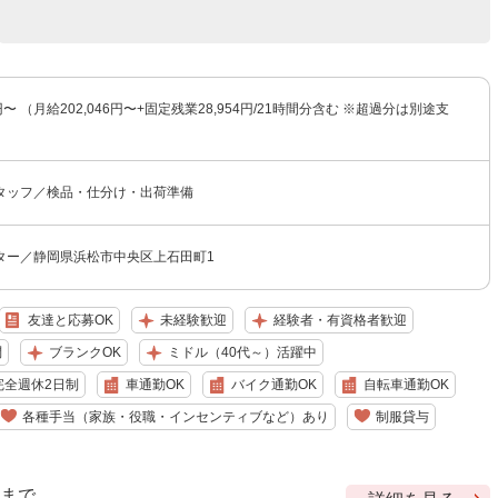
0円〜 （月給202,046円〜+固定残業28,954円/21時間分含む ※超過分は別途支
タッフ／検品・仕分け・出荷準備
ター／静岡県浜松市中央区上石田町1
友達と応募OK
未経験歓迎
経験者・有資格者歓迎
問
ブランクOK
ミドル（40代～）活躍中
完全週休2日制
車通勤OK
バイク通勤OK
自転車通勤OK
各種手当（家族・役職・インセンティブなど）あり
制服貸与
9 まで