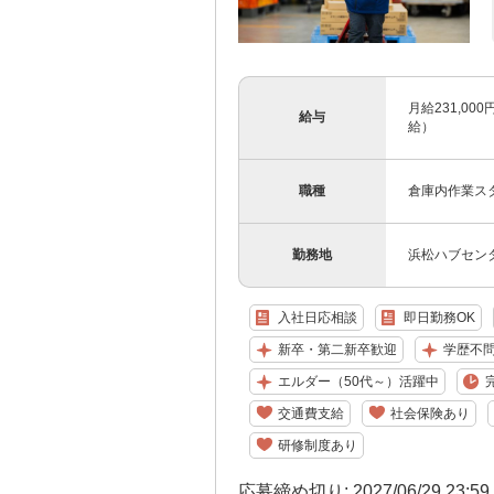
月給231,00
給与
給）
職種
倉庫内作業ス
勤務地
浜松ハブセン
入社日応相談
即日勤務OK
新卒・第二新卒歓迎
学歴不
エルダー（50代～）活躍中
交通費支給
社会保険あり
研修制度あり
応募締め切り: 2027/06/29 23:5