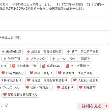
33万円 ※時間帯によって異なります。 ［1］27万円〜29万円 ［2］31万円〜
残業代6万3420円/42時間相当分含む ※固定残業の超過分は別...
中央区上石田町1
未経験歓迎
経験者・有資格者歓迎
新卒・第二新卒歓迎
学歴不問
ブランクOK
ミドル（40代～）活躍中
与あり
完全週休2日制
車通勤OK
バイク通勤OK
社会保険あり
社宅・寮あり
家賃補助・住宅手当有
育休取得実績あり
退職金・財形貯蓄制度あり
入社祝い金あり
ィブなど）あり
社割・特典あり
送迎あり
制服貸与
資格取得支援制度あり
9 まで
詳細を見る