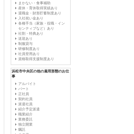
まかない・食事補助
産休・育休取得実績あり
退職金・財形貯蓄制度あり
入社祝い金あり
各種手当（家族・役職・イン
センティブなど）あり
社割・特典あり
送迎あり
制服貸与
研修制度あり
社員登用あり
資格取得支援制度あり
浜松市中央区の他の雇用形態のお仕
事
アルバイト
パート
正社員
契約社員
派遣社員
紹介予定派遣
職業紹介
業務委託
独立開業
嘱託