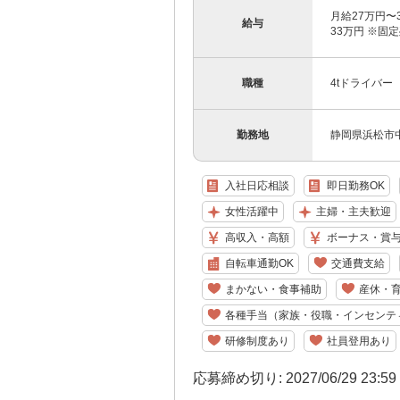
月給27万円〜
給与
33万円 ※固定
職種
4tドライバー
勤務地
静岡県浜松市
入社日応相談
即日勤務OK
女性活躍中
主婦・主夫歓迎
高収入・高額
ボーナス・賞
自転車通勤OK
交通費支給
まかない・食事補助
産休・
各種手当（家族・役職・インセンテ
研修制度あり
社員登用あり
応募締め切り: 2027/06/29 23:5