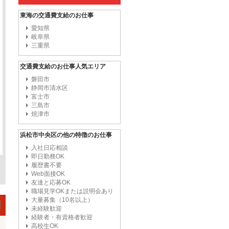
東海の交通費支給のお仕事
愛知県
岐阜県
三重県
交通費支給のお仕事人気エリア
磐田市
静岡市清水区
富士市
三島市
焼津市
浜松市中央区の他の特徴のお仕事
入社日応相談
即日勤務OK
履歴書不要
Web面接OK
友達と応募OK
職場見学OKまたは説明会あり
大量募集（10名以上）
未経験歓迎
経験者・有資格者歓迎
高校生OK