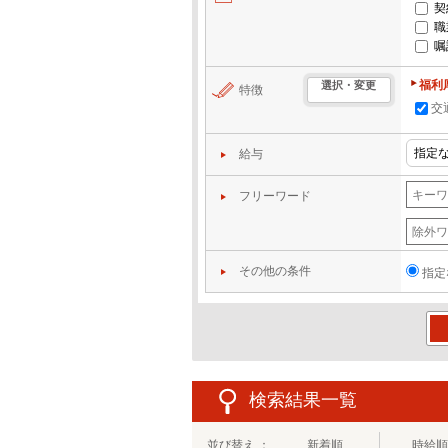
契
職
嘱
福利
選択・変更
特徴
交
給与
フリーワード
その他の条件
指定
この
検索結果一覧
並び替え ：
新着順
時給順