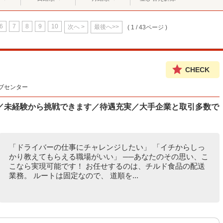
6
7
8
9
10
次へ >
最後へ>>
( 1 / 43ページ )
CHECK
ブセンター
／未経験から挑戦できます／待遇充実／大手企業と取引多数で
「ドライバーの仕事にチャレンジしたい」 「イチからしっ
かり教えてもらえる職場がいい」 ──あなたのその思い、こ
こなら実現可能です！ お任せするのは、チルド食品の配送
業務。 ルートは固定なので、 道順を...