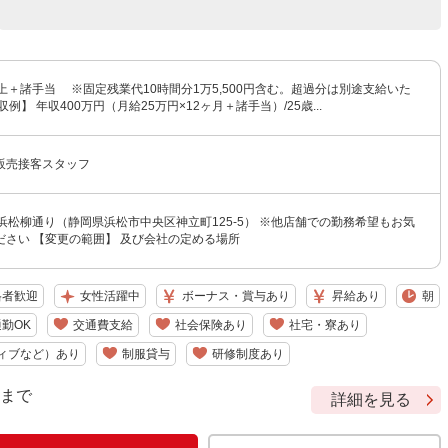
上＋諸手当 ※固定残業代10時間分1万5,500円含む。超過分は別途支給いた
例】 年収400万円（月給25万円×12ヶ月＋諸手当）/25歳...
販売接客スタッフ
浜松柳通り（静岡県浜松市中央区神立町125-5） ※他店舗での勤務希望もお気
ださい 【変更の範囲】 及び会社の定める場所
格者歓迎
女性活躍中
ボーナス・賞与あり
昇給あり
朝
勤OK
交通費支給
社会保険あり
社宅・寮あり
ィブなど）あり
制服貸与
研修制度あり
9 まで
詳細を見る