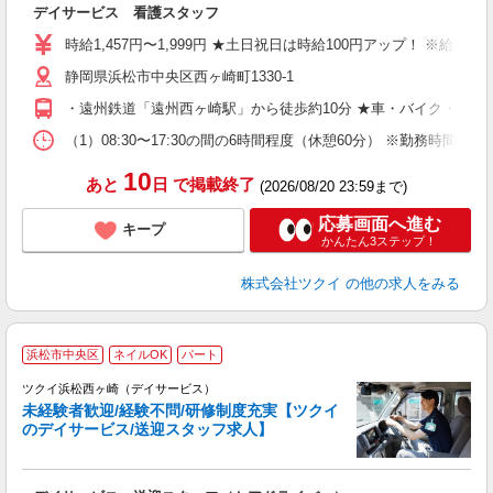
デイサービス 看護スタッフ
入
り
時給1,457円〜1,999円 ★土日祝日は時給100円アップ！ ※給
リ
静岡県浜松市中央区西ヶ崎町1330-1
ー
O
・遠州鉄道「遠州西ヶ崎駅」から徒歩約10分 ★車・バイク・自転
な
（1）08:30〜17:30の間の6時間程度（休憩60分） ※勤務時
髪
10
あと
日
で掲載終了
(2026/08/20 23:59まで)
応募画面へ進む
キープ
かんたん3ステップ！
株式会社ツクイ
の他の求人をみる
浜松市中央区
ネイルOK
パート
ツクイ浜松西ヶ崎（デイサービス）
未経験者歓迎/経験不問/研修制度充実【ツクイ
のデイサービス/送迎スタッフ求人】
各