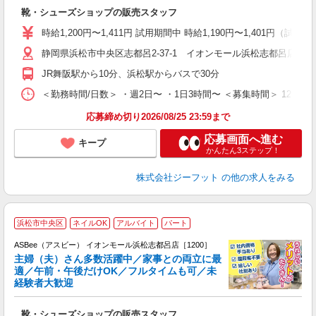
続
靴・シューズショップの販売スタッフ
履
活
時給1,200円〜1,411円 試用期間中 時給1,190円〜1,401円（試用
j
静岡県浜松市中央区志都呂2-37-1 イオンモール浜松志都呂店1階
迎
費
JR舞阪駅から10分、浜松駅からバスで30分
＜勤務時間/日数＞ ・週2日〜 ・1日3時間〜 ＜募集時間＞ 12:
応募締め切り2026/08/25 23:59まで
応募画面へ進む
キープ
かんたん3ステップ！
株式会社ジーフット
の他の求人をみる
浜松市中央区
ネイルOK
アルバイト
パート
ASBee（アスビー） イオンモール浜松志都呂店［1200］
主婦（夫）さん多数活躍中／家事との両立に最
適／午前・午後だけOK／フルタイムも可／未
経験者大歓迎
け
靴・シューズショップの販売スタッフ