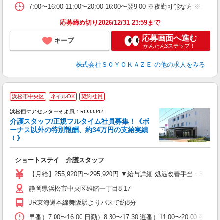
7:00〜16:00 11:00〜20:00 16:00〜翌9:00 ※夜勤可能な
応募締め切り2026/12/31 23:59まで
応募画面へ進む
キープ
かんたん3ステップ！
株式会社ＳＯＹＯＫＡＺＥ
の他の求人をみる
浜松市中央区
ネイルOK
契約社員
浜松西ケアセンターそよ風：RO33342
介護スタッフ/正規フルタイム社員募集！《ボ
ーナス以外の特別報酬、約34万円の支給実績
！》
す
入
ショートステイ 介護スタッフ
中
り
【月給】255,920円〜295,920円 ▼給与詳細 処遇改善手当：35
夕
静岡県浜松市中央区雄踏一丁目8-17
O
り
JR東海道本線舞阪駅よりバスで約8分
早番）7:00〜16:00 日勤）8:30〜17:30 遅番）11:00〜20:00 夜