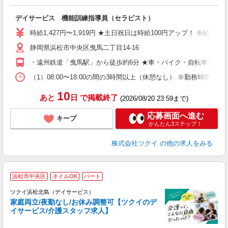
各
デイサービス 機能訓練指導員（セラピスト）
入
り
時給1,427円〜1,919円 ★土日祝日は時給100円アップ！ ※給
リ
静岡県浜松市中央区曳馬二丁目14-16
ー
O
・遠州鉄道「曳馬駅」から徒歩約6分 ★車・バイク・自転車通勤
な
（1）08:00〜18:00の間の3時間以上（休憩なし） ※勤務時間
髪
10
あと
日
で掲載終了
(2026/08/20 23:59まで)
応募画面へ進む
キープ
かんたん3ステップ！
株式会社ツクイ
の他の求人をみる
浜松市中央区
ネイルOK
パート
ツクイ浜松北島（デイサービス）
家庭両立/夜勤なし/お休み調整可【ツクイのデ
イサービス/介護スタッフ求人】