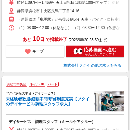
り
時給1,097円〜1,469円 ★土日祝日は時給100円アップ！ ※給
リ
静岡県浜松市中央区曳馬二丁目14-16
ー
O
・遠州鉄道「曳馬駅」から徒歩約6分 ★車・バイク・自転車通勤
な
（1）08:00〜12:00（休憩なし） （2）08:30〜12:30（休
髪
10
あと
日
で掲載終了
(2026/08/20 23:59まで)
応募画面へ進む
キープ
かんたん3ステップ！
株式会社ツクイ
の他の求人をみる
浜松市中央区
ネイルOK
パート
ツクイ浜松大平台（デイサービス）
未経験者歓迎/経験不問/研修制度充実【ツクイ
のデイサービス/調理スタッフ求人】
各
デイサービス 調理スタッフ（ミールケアクルー）
入
り