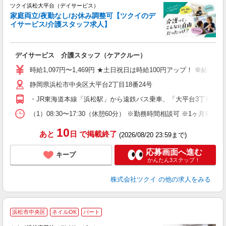
ツクイ浜松大平台（デイサービス）
家庭両立/夜勤なし/お休み調整可【ツクイのデ
イサービス/介護スタッフ求人】
各
デイサービス 介護スタッフ（ケアクルー）
入
り
時給1,097円〜1,469円 ★土日祝日は時給100円アップ！ ※給
リ
静岡県浜松市中央区大平台2丁目18番24号
ー
O
・JR東海道本線「浜松駅」から遠鉄バス乗車、「大平台3丁目東」
な
（1）08:30〜17:30（休憩60分） ※勤務時間相談可 ※1ヶ月
髪
10
あと
日
で掲載終了
(2026/08/20 23:59まで)
応募画面へ進む
キープ
かんたん3ステップ！
株式会社ツクイ
の他の求人をみる
浜松市中央区
ネイルOK
パート