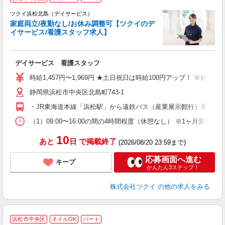
ツクイ浜松北島（デイサービス）
家庭両立/夜勤なし/お休み調整可【ツクイのデ
イサービス/看護スタッフ求人】
各
デイサービス 看護スタッフ
入
り
時給1,457円〜1,969円 ★土日祝日は時給100円アップ！ ※給
リ
静岡県浜松市中央区北島町743-1
ー
O
・JR東海道本線「浜松駅」から遠鉄バス（産業展示館行）乗車、
な
（1）09:00〜16:00の間の4時間程度（休憩なし） ※1ヶ月変
髪
10
あと
日
で掲載終了
(2026/08/20 23:59まで)
応募画面へ進む
キープ
かんたん3ステップ！
株式会社ツクイ
の他の求人をみる
浜松市中央区
ネイルOK
パート