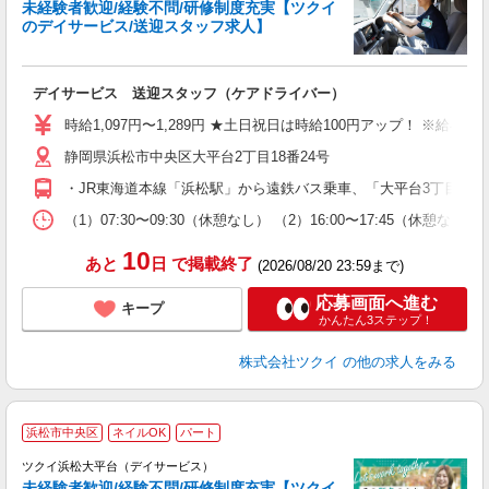
未経験者歓迎/経験不問/研修制度充実【ツクイ
のデイサービス/送迎スタッフ求人】
各
デイサービス 送迎スタッフ（ケアドライバー）
入
り
時給1,097円〜1,289円 ★土日祝日は時給100円アップ！ ※給
リ
静岡県浜松市中央区大平台2丁目18番24号
ー
O
・JR東海道本線「浜松駅」から遠鉄バス乗車、「大平台3丁目東」
な
（1）07:30〜09:30（休憩なし） （2）16:00〜17:45
髪
10
あと
日
で掲載終了
(2026/08/20 23:59まで)
応募画面へ進む
キープ
かんたん3ステップ！
株式会社ツクイ
の他の求人をみる
浜松市中央区
ネイルOK
パート
ツクイ浜松大平台（デイサービス）
未経験者歓迎/経験不問/研修制度充実【ツクイ