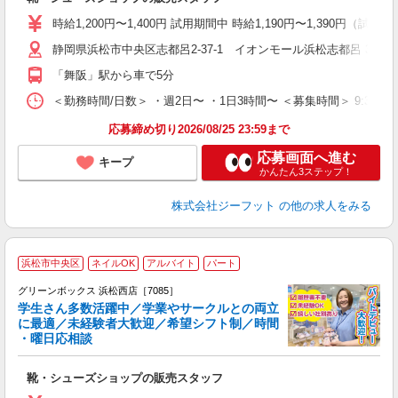
履
活
時給1,200円〜1,400円 試用期間中 時給1,190円〜1,390円（試用
j
静岡県浜松市中央区志都呂2-37-1 イオンモール浜松志都呂 3F
迎
費
「舞阪」駅から車で5分
＜勤務時間/日数＞ ・週2日〜 ・1日3時間〜 ＜募集時間＞ 9:30〜
応募締め切り2026/08/25 23:59まで
応募画面へ進む
キープ
かんたん3ステップ！
株式会社ジーフット
の他の求人をみる
浜松市中央区
ネイルOK
アルバイト
パート
グリーンボックス 浜松西店［7085］
学生さん多数活躍中／学業やサークルとの両立
に最適／未経験者大歓迎／希望シフト制／時間
・曜日応相談
続
靴・シューズショップの販売スタッフ
履