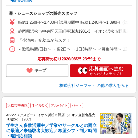
続
履
靴・シューズショップの販売スタッフ
活
j
時給1,250円〜1,400円 試用期間中 時給1,240円〜1,390円（試
迎
静岡県浜松市中央区天王町字諏訪1981-3 イオン浜松市野店2F
費
「小池南」交差点からスグ！
＜勤務時間/日数＞ ・週2日〜 ・1日3時間〜 ＜募集時間＞ 12:00
応募締め切り2026/08/25 23:59まで
応募画面へ進む
キープ
かんたん3ステップ！
株式会社ジーフット
の他の求人をみる
浜松市中央区
ネイルOK
アルバイト
パート
ASBee（アスビー） イオン浜松市野店（イオン直営食品売
り場2F）［7083］
学生さん多数活躍中／学業やサークルとの両立
に最適／未経験者大歓迎／希望シフト制／時間
・曜日応相談