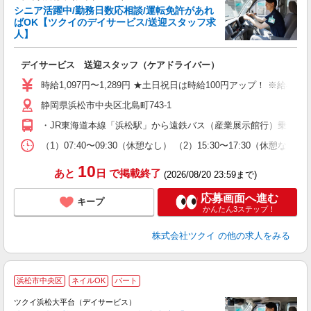
シニア活躍中/勤務日数応相談/運転免許があれ
ばOK【ツクイのデイサービス/送迎スタッフ求
人】
各
デイサービス 送迎スタッフ（ケアドライバー）
入
り
時給1,097円〜1,289円 ★土日祝日は時給100円アップ！ ※給
リ
静岡県浜松市中央区北島町743-1
ー
O
・JR東海道本線「浜松駅」から遠鉄バス（産業展示館行）乗車、
な
（1）07:40〜09:30（休憩なし） （2）15:30〜17:30（
髪
10
あと
日
で掲載終了
(2026/08/20 23:59まで)
応募画面へ進む
キープ
かんたん3ステップ！
株式会社ツクイ
の他の求人をみる
浜松市中央区
ネイルOK
パート
ツクイ浜松大平台（デイサービス）