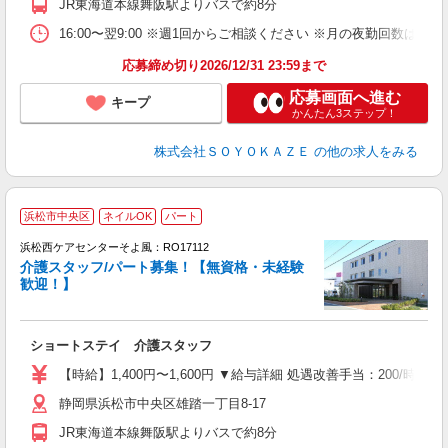
JR東海道本線舞阪駅よりバスで約8分
16:00〜翌9:00 ※週1回からご相談ください ※月の夜勤回数は応相
応募締め切り2026/12/31 23:59まで
応募画面へ進む
キープ
かんたん3ステップ！
株式会社ＳＯＹＯＫＡＺＥ
の他の求人をみる
浜松市中央区
ネイルOK
パート
浜松西ケアセンターそよ風：RO17112
介護スタッフ/パート募集！【無資格・未経験
歓迎！】
す
入
ショートステイ 介護スタッフ
中
り
【時給】1,400円〜1,600円 ▼給与詳細 処遇改善手当：200/
ブ
静岡県浜松市中央区雄踏一丁目8-17
髭
休
JR東海道本線舞阪駅よりバスで約8分