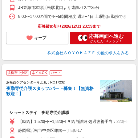
補
JR東海道本線浜松駅北口より遠鉄バスで25分
9:00〜17:00の間で4〜5時間程度 週3〜4日 土曜祝日勤務できる方
応募締め切り2026/12/31 23:59まで
応募画面へ進む
キープ
かんたん3ステップ！
株式会社ＳＯＹＯＫＡＺＥ
の他の求人をみる
浜松市中央区
ネイルOK
パート
浜松西ケアセンターそよ風：RO17232
夜勤専従介護スタッフ/パート募集！【無資格
歓迎！】
す
入
ショートステイ 夜勤専従介護職
中
り
【時給】1,520円〜1,820円 ▼給与詳細 処遇改善手当：220円/
ー
静岡県浜松市中央区雄踏一丁目8-17
自
産