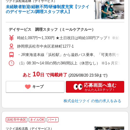
ツクイ浜松南若林（デイサービス）
未経験者歓迎/経験不問/研修制度充実【ツクイ
のデイサービス/調理スタッフ求人】
各
デイサービス 調理スタッフ（ミールケアクルー）
入
り
時給1,097円〜1,330円 ★土日祝日は時給100円アップ！ ※給
リ
静岡県浜松市中央区若林町1277-1
ー
O
・JR東海道本線「浜松駅」から遠鉄バス乗車、「可美市民サービ
な
（1）08:30〜14:00の間の3時間以上（休憩なし） ※1ヶ月変
髪
10
あと
日
で掲載終了
(2026/08/20 23:59まで)
応募画面へ進む
キープ
かんたん3ステップ！
株式会社ツクイ
の他の求人をみる
浜松市中央区
ネイルOK
パート
ツクイ浜松北島（デイサービス）