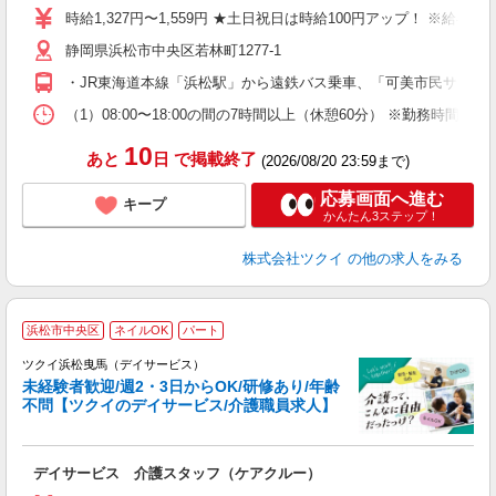
り
時給1,327円〜1,559円 ★土日祝日は時給100円アップ！ ※給
リ
静岡県浜松市中央区若林町1277-1
ー
O
・JR東海道本線「浜松駅」から遠鉄バス乗車、「可美市民サービ
な
（1）08:00〜18:00の間の7時間以上（休憩60分） ※勤務時
髪
10
あと
日
で掲載終了
(2026/08/20 23:59まで)
応募画面へ進む
キープ
かんたん3ステップ！
株式会社ツクイ
の他の求人をみる
浜松市中央区
ネイルOK
パート
ツクイ浜松曳馬（デイサービス）
未経験者歓迎/週2・3日からOK/研修あり/年齢
不問【ツクイのデイサービス/介護職員求人】
各
デイサービス 介護スタッフ（ケアクルー）
入