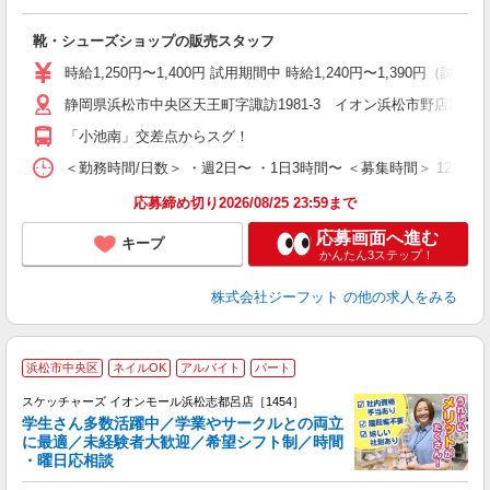
続
履
靴・シューズショップの販売スタッフ
活
j
時給1,250円〜1,400円 試用期間中 時給1,240円〜1,390円（試
迎
静岡県浜松市中央区天王町字諏訪1981-3 イオン浜松市野店2F
費
「小池南」交差点からスグ！
＜勤務時間/日数＞ ・週2日〜 ・1日3時間〜 ＜募集時間＞ 12:00
応募締め切り2026/08/25 23:59まで
応募画面へ進む
キープ
かんたん3ステップ！
株式会社ジーフット
の他の求人をみる
浜松市中央区
ネイルOK
アルバイト
パート
スケッチャーズ イオンモール浜松志都呂店［1454］
学生さん多数活躍中／学業やサークルとの両立
に最適／未経験者大歓迎／希望シフト制／時間
・曜日応相談