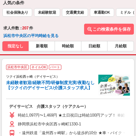
人気の条件
社会保険あり
未経験歓迎
交通費支給
車通勤OK
ミドル（
求人件数 :
207
件
この検索条件を保存
浜松市中央区の平均時給を見る
指定なし
新着順
時給順
日給順
月給順
浜松市中央区
ネイルOK
パート
ツクイ浜松西ヶ崎（デイサービス）
未経験者歓迎/経験不問/研修制度充実/夜勤なし
【ツクイのデイサービス/介護スタッフ求人】
各
デイサービス 介護スタッフ（ケアクルー）
入
り
時給1,097円〜1,469円 ★土日祝日は時給100円アップ！ ※給
リ
静岡県浜松市中央区西ヶ崎町1330-1
ー
O
・遠州鉄道「遠州西ヶ崎駅」から徒歩約10分 ★車・バイク・自転