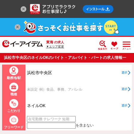
東海
の求人
▼エリア変更
浜松市中央区のネイルOKのバイト・アルバイト・パートの求人情報一
覧
浜松市中央区
選択
勤務地/駅
未設定
例）食品、事務、アパレル
選択
職種
ネイルOK
選択
こだわり
を含まない
フリーワード