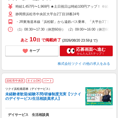
入
り
時給1,457円〜1,969円 ★土日祝日は時給100円アップ！ ※給
リ
静岡県浜松市中央区大平台2丁目18番24号
ー
O
・JR東海道本線「浜松駅」から遠鉄バス乗車、「大平台3丁目東」
な
（1）08:30〜17:30（休憩60分） （2）09:00〜16:00（休憩
髪
10
あと
日
で掲載終了
(2026/08/20 23:59まで)
応募画面へ進む
キープ
かんたん3ステップ！
株式会社ツクイ
の他の求人をみる
浜松市中央区
ネイルOK
パート
ツクイ浜松南若林（デイサービス）
未経験者歓迎/経験不問/研修制度充実【ツクイ
のデイサービス/生活相談員求人】
各
デイサービス 生活相談員
入