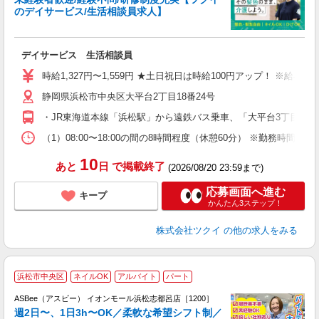
のデイサービス/生活相談員求人】
各
デイサービス 生活相談員
入
り
時給1,327円〜1,559円 ★土日祝日は時給100円アップ！ ※給
リ
静岡県浜松市中央区大平台2丁目18番24号
ー
O
・JR東海道本線「浜松駅」から遠鉄バス乗車、「大平台3丁目東」
な
（1）08:00〜18:00の間の8時間程度（休憩60分） ※勤務時
髪
10
あと
日
で掲載終了
(2026/08/20 23:59まで)
応募画面へ進む
キープ
かんたん3ステップ！
株式会社ツクイ
の他の求人をみる
浜松市中央区
ネイルOK
アルバイト
パート
ASBee（アスビー） イオンモール浜松志都呂店［1200］
週2日〜、1日3h〜OK／柔軟な希望シフト制／