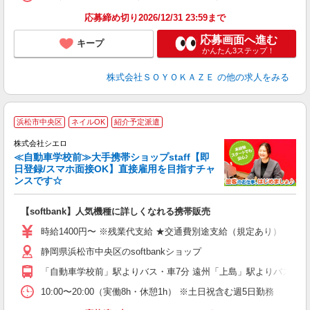
応募締め切り2026/12/31 23:59まで
応募画面へ進む
キープ
かんたん3ステップ！
株式会社ＳＯＹＯＫＡＺＥ
の他の求人をみる
★
浜松市中央区
ネイルOK
紹介予定派遣
♪
株式会社シエロ
≪自動車学校前≫大手携帯ショップstaff【即
日登録/スマホ面接OK】直接雇用を目指すチャ
ンスです☆
い
即
【softbank】人気機種に詳しくなれる携帯販売
あ
時給1400円〜 ※残業代支給 ★交通費別途支給（規定あり） ゜+゜
K
静岡県浜松市中央区のsoftbankショップ
貸
「自動車学校前」駅よりバス・車7分 遠州「上島」駅よりバス・車
10:00〜20:00（実働8h・休憩1h） ※土日祝含む週5日勤務