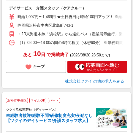
各
デイサービス 介護スタッフ（ケアクルー）
入
り
時給1,097円〜1,469円 ★土日祝日は時給100円アップ！ ※給
リ
静岡県浜松市中央区北島町743-1
ー
O
・JR東海道本線「浜松駅」から遠鉄バス（産業展示館行）乗車、
な
（1）08:00〜18:00の間の8時間程度（休憩60分） ※勤務時
髪
10
あと
日
で掲載終了
(2026/08/20 23:59まで)
応募画面へ進む
キープ
かんたん3ステップ！
株式会社ツクイ
の他の求人をみる
浜松市中央区
ネイルOK
パート
ツクイ浜松南若林（デイサービス）
未経験者歓迎/経験不問/研修制度充実/夜勤なし
【ツクイのデイサービス/介護スタッフ求人】