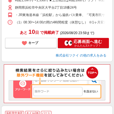
時給1,097円〜1,330円 ★土日祝日は時給100円アップ！ ※給
リ
静岡県浜松市中央区大平台2丁目18番24号
ー
O
・JR東海道本線「浜松駅」から遠鉄バス乗車、「可美市民サービ
な
（1）08:30〜14:00の間の4時間程度（休憩なし） ※1ヶ月変
髪
10
あと
日
で掲載終了
(2026/08/20 23:59まで)
応募画面へ進む
キープ
かんたん3ステップ！
株式会社ツクイ
の他の求人をみる
浜松市中央区
ネイルOK
パート