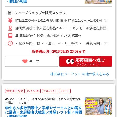
・曜日応相談
続
靴・シューズショップの販売スタッフ
履
活
時給1,200円〜1,411円 試用期間中 時給1,190円〜1,401円（試用
j
静岡県浜松市中央区志都呂2-37-1 イオンモール浜松志都呂店1階
迎
費
JR舞阪駅から10分、浜松駅からバスで30分
＜勤務時間/日数＞ ・週2日〜 ・1日3時間〜 ＜募集時間＞ 12:
応募締め切り2026/08/25 23:59まで
応募画面へ進む
キープ
かんたん3ステップ！
株式会社ジーフット
の他の求人をみる
浜松市中央区
ネイルOK
アルバイト
パート
ASBee（アスビー） イオン浜松市野店（イオン直営食品売
り場2F）［7083］
学生さん多数活躍中／学業やサークルとの両立
に最適／未経験者大歓迎／希望シフト制／時間
・曜日応相談