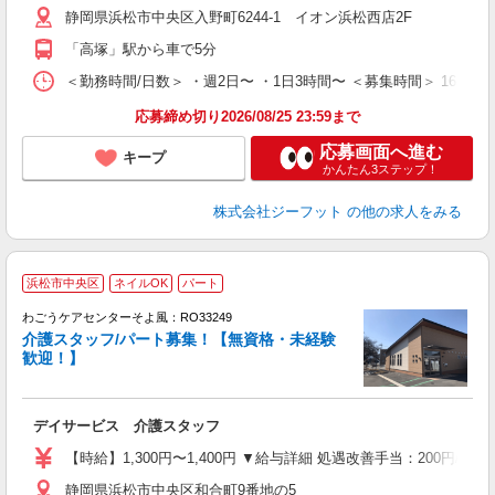
静岡県浜松市中央区入野町6244-1 イオン浜松西店2F
迎
費
「高塚」駅から車で5分
＜勤務時間/日数＞ ・週2日〜 ・1日3時間〜 ＜募集時間＞ 16:
応募締め切り2026/08/25 23:59まで
応募画面へ進む
キープ
かんたん3ステップ！
株式会社ジーフット
の他の求人をみる
浜松市中央区
ネイルOK
パート
わごうケアセンターそよ風：RO33249
介護スタッフ/パート募集！【無資格・未経験
歓迎！】
す
入
デイサービス 介護スタッフ
中
り
【時給】1,300円〜1,400円 ▼給与詳細 処遇改善手当：200円/時
ブ
静岡県浜松市中央区和合町9番地の5
O