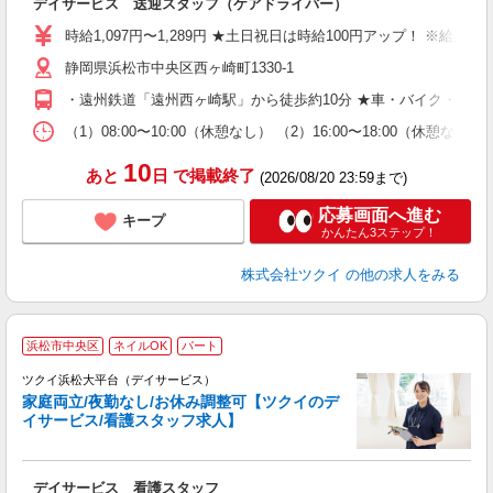
デイサービス 送迎スタッフ（ケアドライバー）
入
り
時給1,097円〜1,289円 ★土日祝日は時給100円アップ！ ※給
リ
静岡県浜松市中央区西ヶ崎町1330-1
ー
O
・遠州鉄道「遠州西ヶ崎駅」から徒歩約10分 ★車・バイク・自転
な
（1）08:00〜10:00（休憩なし） （2）16:00〜18:00
髪
10
あと
日
で掲載終了
(2026/08/20 23:59まで)
応募画面へ進む
キープ
かんたん3ステップ！
株式会社ツクイ
の他の求人をみる
浜松市中央区
ネイルOK
パート
ツクイ浜松大平台（デイサービス）
家庭両立/夜勤なし/お休み調整可【ツクイのデ
イサービス/看護スタッフ求人】
各
デイサービス 看護スタッフ