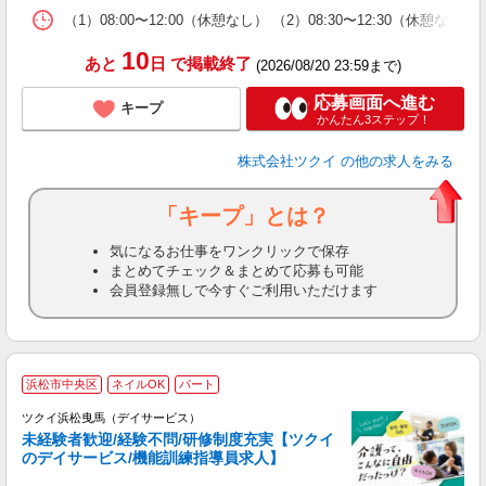
な
（1）08:00〜12:00（休憩なし） （2）08:30〜12:30（
髪
10
あと
日
で掲載終了
(2026/08/20 23:59まで)
応募画面へ進む
キープ
かんたん3ステップ！
株式会社ツクイ
の他の求人をみる
「キープ」とは？
気になるお仕事をワンクリックで保存
まとめてチェック＆まとめて応募も可能
会員登録無しで今すぐご利用いただけます
浜松市中央区
ネイルOK
パート
ツクイ浜松曳馬（デイサービス）
未経験者歓迎/経験不問/研修制度充実【ツクイ
のデイサービス/機能訓練指導員求人】