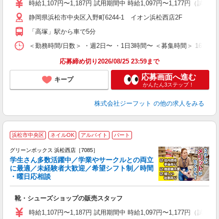
活
時給1,107円〜1,187円 試用期間中 時給1,097円〜1,177円（試用
j
静岡県浜松市中央区入野町6244-1 イオン浜松西店2F
迎
費
「高塚」駅から車で5分
＜勤務時間/日数＞ ・週2日〜 ・1日3時間〜 ＜募集時間＞ 16:
応募締め切り2026/08/25 23:59まで
応募画面へ進む
キープ
かんたん3ステップ！
株式会社ジーフット
の他の求人をみる
浜松市中央区
ネイルOK
アルバイト
パート
グリーンボックス 浜松西店［7085］
学生さん多数活躍中／学業やサークルとの両立
に最適／未経験者大歓迎／希望シフト制／時間
・曜日応相談
続
靴・シューズショップの販売スタッフ
履
活
時給1,107円〜1,187円 試用期間中 時給1,097円〜1,177円（試用
j