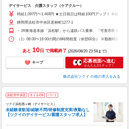
各
デイサービス 介護スタッフ（ケアクルー）
入
り
時給1,097円〜1,469円 ★土日祝日は時給100円アップ！ ※給
リ
静岡県浜松市中央区若林町1277-1
ー
O
・JR東海道本線「浜松駅」から遠鉄バス乗車、「可美市民サービ
な
（1）08:00〜18:00の間の8時間程度（休憩60分） ※勤務時
髪
10
あと
日
で掲載終了
(2026/08/20 23:59まで)
応募画面へ進む
キープ
かんたん3ステップ！
株式会社ツクイ
の他の求人をみる
浜松市中央区
ネイルOK
パート
ツクイ浜松西ヶ崎（デイサービス）
未経験者歓迎/経験不問/研修制度充実/夜勤なし
【ツクイのデイサービス/看護スタッフ求人】
各