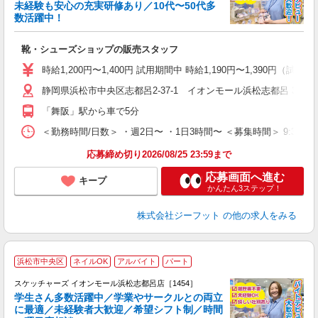
未経験も安心の充実研修あり／10代〜50代多
数活躍中！
後
靴・シューズショップの販売スタッフ
履
活
時給1,200円〜1,400円 試用期間中 時給1,190円〜1,390円（試用
j
静岡県浜松市中央区志都呂2-37-1 イオンモール浜松志都呂 3F
迎
費
「舞阪」駅から車で5分
＜勤務時間/日数＞ ・週2日〜 ・1日3時間〜 ＜募集時間＞ 9:30〜
応募締め切り2026/08/25 23:59まで
応募画面へ進む
キープ
かんたん3ステップ！
株式会社ジーフット
の他の求人をみる
浜松市中央区
ネイルOK
アルバイト
パート
スケッチャーズ イオンモール浜松志都呂店［1454］
学生さん多数活躍中／学業やサークルとの両立
に最適／未経験者大歓迎／希望シフト制／時間