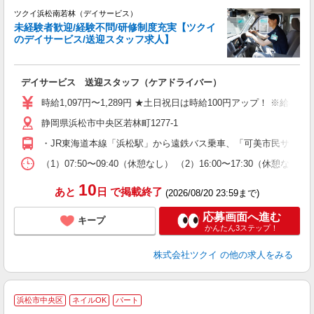
ツクイ浜松南若林（デイサービス）
未経験者歓迎/経験不問/研修制度充実【ツクイ
のデイサービス/送迎スタッフ求人】
各
デイサービス 送迎スタッフ（ケアドライバー）
入
り
時給1,097円〜1,289円 ★土日祝日は時給100円アップ！ ※給
リ
静岡県浜松市中央区若林町1277-1
ー
O
・JR東海道本線「浜松駅」から遠鉄バス乗車、「可美市民サービ
な
（1）07:50〜09:40（休憩なし） （2）16:00〜17:30
髪
10
あと
日
で掲載終了
(2026/08/20 23:59まで)
応募画面へ進む
キープ
かんたん3ステップ！
株式会社ツクイ
の他の求人をみる
浜松市中央区
ネイルOK
パート