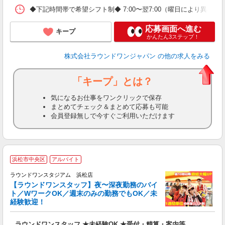
◆下記時間帯で希望シフト制◆ 7:00〜翌7:00（曜日により異なる） 
応募画面へ進む
キープ
かんたん3ステップ！
株式会社ラウンドワンジャパン
の他の求人をみる
「キープ」とは？
気になるお仕事をワンクリックで保存
まとめてチェック＆まとめて応募も可能
会員登録無しで今すぐご利用いただけます
浜松市中央区
アルバイト
深
ラウンドワンスタジアム 浜松店
【ラウンドワンスタッフ】夜〜深夜勤務のバイ
ト／WワークOK／週末のみの勤務でもOK／未
経験歓迎！
ル
を
ラウンドワンスタッフ ★未経験OK ★受付・精算・案内等