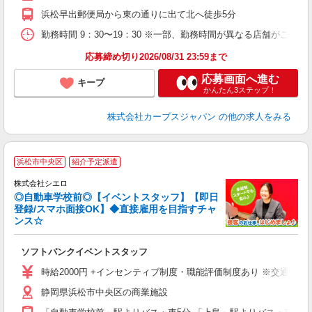
浜松早出郵便局から東の通りに出て北へ徒歩5分
勤務時間 9：30〜19：30 ※一部、勤務時間が異なる店舗がございま
応募締め切り2026/08/31 23:59まで
応募画面へ進む
キープ
かんたん3ステップ！
株式会社カーブスジャパン
の他の求人をみる
浜松市中央区
紹介予定派遣
ん
株式会社シエロ
◎自動車学校前◎【イベントスタッフ】【即日
登録/スマホ面接OK】◆直接雇用を目指すチャ
ンス☆
製
ソフトバンクイベントスタッフ
即
時給2000円 +インセンティブ制度・職能評価制度あり ※交通費全
あ
静岡県浜松市中央区の商業施設
り