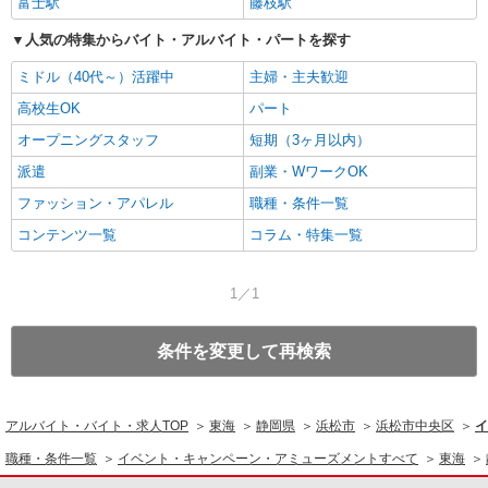
富士駅
藤枝駅
人気の特集からバイト・アルバイト・パートを探す
ミドル（40代～）活躍中
主婦・主夫歓迎
高校生OK
パート
オープニングスタッフ
短期（3ヶ月以内）
派遣
副業・WワークOK
ファッション・アパレル
職種・条件一覧
コンテンツ一覧
コラム・特集一覧
1／1
条件を変更して再検索
アルバイト・バイト・求人TOP
東海
静岡県
浜松市
浜松市中央区
イ
職種・条件一覧
イベント・キャンペーン・アミューズメントすべて
東海