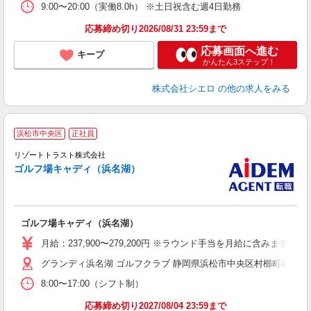
9:00〜20:00（実働8.0h） ※土日祝含む週4日勤務
応募締め切り2026/08/31 23:59まで
応募画面へ進む
キープ
かんたん3ステップ！
株式会社シエロ
の他の求人をみる
浜松市中央区
正社員
リゾートトラスト株式会社
ゴルフ場キャディ（浜名湖）
タ
に
ゴルフ場キャディ（浜名湖）
月給：237,900〜279,200円 ※ラウンド手当を月給に含みます 【賞
グランディ浜名湖 ゴルフクラブ 静岡県浜松市中央区村櫛町4620
8:00〜17:00（シフト制）
応募締め切り2027/08/04 23:59まで