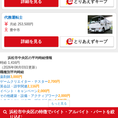
詳細を見る
とりあえずキープ
代務運転士
月給 253,500円
豊中市
詳細を見る
とりあえずキープ
浜松市中央区の平均時給情報
時給 1,416円
（2026年08月03日更新）
職種別平均時給
薬剤師
3,000円
ゲームクリエイター・テスター
2,700円
英会話・語学関連
2,116円
イベント・キャンペーン
2,000円
その他建築・設備・アクティブワーク
2,000円
システムエンジニア・プログラマー
1,975円
もっと見る
その他オフィスワーク・事務
1,630円
生産管理・品質管理
1,600円
浜松市中央区の特徴でバイト・アルバイト・パートを絞
CADオペレーター・積算
1,550円
り込む