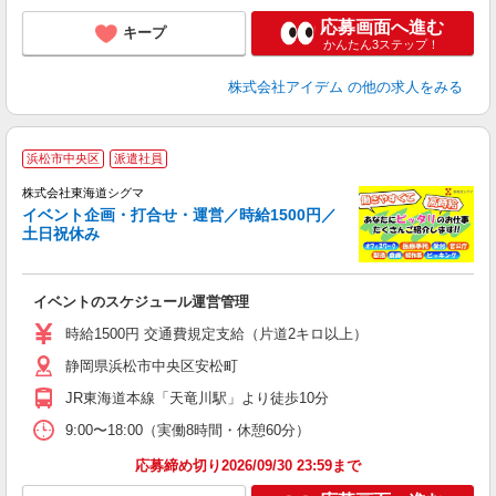
応募画面へ進む
キープ
かんたん3ステップ！
株式会社アイデム
の他の求人をみる
浜松市中央区
派遣社員
株式会社東海道シグマ
イベント企画・打合せ・運営／時給1500円／
土日祝休み
テ
イベントのスケジュール運営管理
社
相
時給1500円 交通費規定支給（片道2キロ以上）
ン
静岡県浜松市中央区安松町
入
貸
JR東海道本線「天竜川駅」より徒歩10分
9:00〜18:00（実働8時間・休憩60分）
応募締め切り2026/09/30 23:59まで