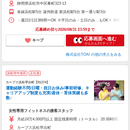
静岡県浜松市中区肴町323-13
各線浜松駅5分 遠州鉄道 新浜松駅5分 第一通り駅3分
・週2日/1日3時間〜OK ※平日のみ・土日のみ…もOK！ ※時
応募締め切り2026/08/31 23:59まで
応募画面へ進む
キープ
かんたん3ステップ！
株式会社TOAI
の他の求人をみる
浜松市中央区
正社員
カーブス浜松早出町【91274】
運動経験不問/日曜・祝日お休み/事前研修、キ
ャリアアップ制度も充実/産休・育休実績も多
数♪
て
女性専用フィットネスの接客スタッフ
ボ
月給24万4,000円以上 固定残業時間（トータル） 20.00時間/月 残業代
カーブス浜松早出町