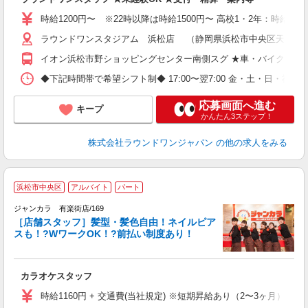
大
車
時給1200円〜 ※22時以降は時給1500円〜 高校1・2年：時給110
ラウンドワンスタジアム 浜松店 （静岡県浜松市中央区天王町字諏
イオン浜松市野ショッピングセンター南側スグ ★車・バイク通勤O
◆下記時間帯で希望シフト制◆ 17:00〜翌7:00 金・土・日
応募画面へ進む
キープ
かんたん3ステップ！
株式会社ラウンドワンジャパン
の他の求人をみる
浜松市中央区
アルバイト
パート
ク
ジャンカラ 有楽街店/169
［店舗スタッフ］髪型・髪色自由！ネイルピア
スも！?WワークOK！?前払い制度あり！
ラ
カラオケスタッフ
時給1160円 + 交通費(当社規定) ※短期昇給あり（2〜3ヶ月）