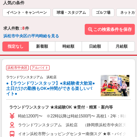
人気の条件
イベント・キャンペーン
球場・スタジアム
ゴルフ場
ネットカ
求人件数 :
8
件
この検索条件を保存
浜松市中央区の平均時給を見る
指定なし
新着順
時給順
日給順
月給順
＼
浜松市中央区
アルバイト
大
ラ
ラウンドワンスタジアム 浜松店
●【ラウンドワンスタッフ】●未経験者大歓迎●
土日だけの勤務もOK●仲間ができる楽しいバ
ワ
イト●
s
高
ラウンドワンスタッフ ★未経験OK ★受付・精算・案内等
～
禁
時給1200円〜 ※22時以降は時給1500円〜 高校1・2年：時給110
服
ラウンドワンスタジアム 浜松店 （静岡県浜松市中央区天王町字諏
イオン浜松市野ショッピングセンター南側スグ ★車・バイク通勤O