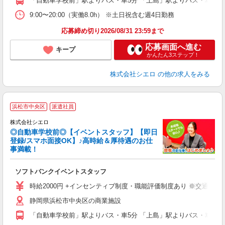
「自動車学校前」駅よりバス・車5分 「上島」駅よりバス・車7分
9:00〜20:00（実働8.0h） ※土日祝含む週4日勤務
応募締め切り2026/08/31 23:59まで
応募画面へ進む
キープ
かんたん3ステップ！
株式会社シエロ
の他の求人をみる
浜松市中央区
派遣社員
ん
株式会社シエロ
◎自動車学校前◎【イベントスタッフ】【即日
登録/スマホ面接OK】♪高時給＆厚待遇のお仕
事満載！
製
ソフトバンクイベントスタッフ
即
時給2000円 +インセンティブ制度・職能評価制度あり ※交通費全
あ
静岡県浜松市中央区の商業施設
り
「自動車学校前」駅よりバス・車5分 「上島」駅よりバス・車7分