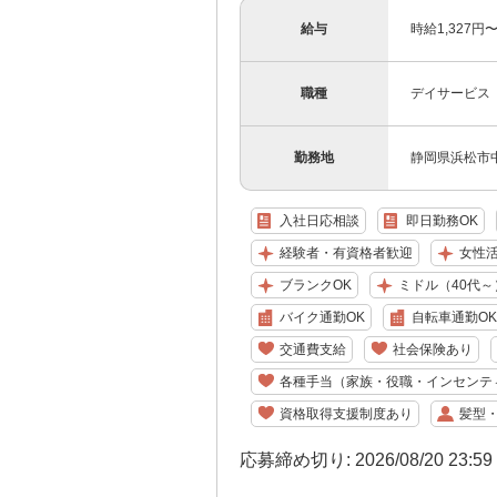
給与
時給1,327
職種
デイサービス
勤務地
静岡県浜松市中
入社日応相談
即日勤務OK
経験者・有資格者歓迎
女性
ブランクOK
ミドル（40代～
バイク通勤OK
自転車通勤OK
交通費支給
社会保険あり
各種手当（家族・役職・インセンテ
資格取得支援制度あり
髪型
応募締め切り: 2026/08/20 23:5