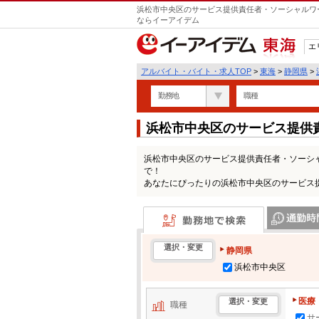
浜松市中央区のサービス提供責任者・ソーシャルワー
ならイーアイデム
エ
東海
アルバイト・バイト・求人TOP
>
東海
>
静岡県
>
勤務地
職種
浜松市中央区のサービス提供
ートの求人情報一覧
浜松市中央区のサービス提供責任者・ソーシ
で！
あなたにぴったりの浜松市中央区のサービス
勤務地で検索
通勤時間・区
選択・変更
静岡県
浜松市中央区
医療
選択・変更
職種
サ