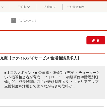
日給順
月給順
並び替え解除
1
( 1 / 1ページ )
新着
度充実【ツクイのデイサービス/生活相談員求人】
■オススメポイント■ ◇育成・研修制度充実 ・チューターと
いう指導担当者が育成・フォロー！ ・初期研修や階層別研
修など、成長段階に応じた研修制度あり ・キャリアアップ
支援制度を活用して働きながら資格取得が...