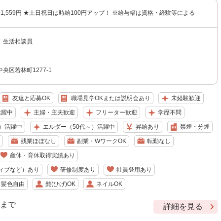
円〜1,559円 ★土日祝日は時給100円アップ！ ※給与幅は資格・経験等による
 生活相談員
央区若林町1277-1
友達と応募OK
職場見学OKまたは説明会あり
未経験歓迎
活躍中
主婦・主夫歓迎
フリーター歓迎
学歴不問
）活躍中
エルダー（50代～）活躍中
昇給あり
禁煙・分煙
残業ほぼなし
副業・WワークOK
転勤なし
産休・育休取得実績あり
ィブなど）あり
研修制度あり
社員登用あり
・髪色自由
髭(ひげ)OK
ネイルOK
9 まで
詳細を見る