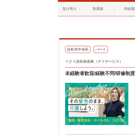
並び替え ：
新着順
時給順
浜松市中央区
パート
ツクイ浜松南若林（デイサービス）
未経験者歓迎/経験不問/研修制