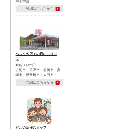
堺市堺区
詳細はこちらから
ベルク各店での店内スタッ
フ
時給 1,065円
古河市・佐野市・前橋市・高
崎市・伊勢崎市・太田市・館
林市・藤岡市・大泉町・さい
詳細はこちらから
たま市北区・川越市・熊谷
市・行田市・秩父市・所沢
市・飯能市・東松山市・坂戸
市・鶴ケ島市・千葉市中央
区・市川市・松戸市・習志野
市・柏市・流山市・八千代
市・足立区・江戸川区・八王
子市・町田市
ビルの清掃スタッフ