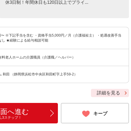
休3日制！年間休日も120日以上でプライ...
00円〜 ※下記手当を含む ・資格手当5,000円／月（介護福祉士） ・処遇改善手当
なし ★経験による給与相談可能
有料老人ホームの介護職員（介護職／ヘルパー）
 和田 （静岡県浜松市中央区和田町字上手59-2）
詳細を見る
画面へ進む
キープ
ん3ステップ！