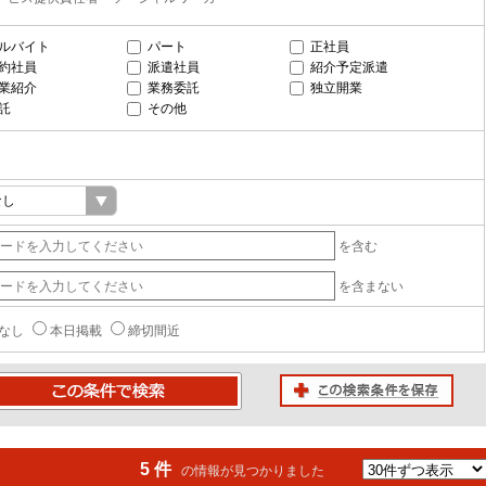
ルバイト
パート
正社員
約社員
派遣社員
紹介予定派遣
業紹介
業務委託
独立開業
託
その他
を含む
を含まない
なし
本日掲載
締切間近
この検索条件を保存
条件で検索
5 件
の情報が見つかりました