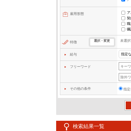
ア
雇用形態
契
職
嘱
未選択
選択・変更
特徴
給与
フリーワード
その他の条件
指定
この
検索結果一覧