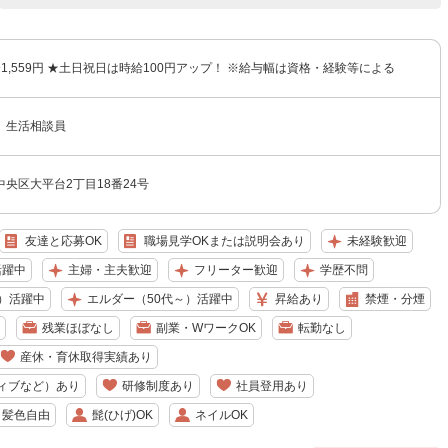
円〜1,559円 ★土日祝日は時給100円アップ！ ※給与幅は資格・経験等による
 生活相談員
央区大平台2丁目18番24号
友達と応募OK
職場見学OKまたは説明会あり
未経験歓迎
活躍中
主婦・主夫歓迎
フリーター歓迎
学歴不問
）活躍中
エルダー（50代～）活躍中
昇給あり
禁煙・分煙
残業ほぼなし
副業・WワークOK
転勤なし
産休・育休取得実績あり
ィブなど）あり
研修制度あり
社員登用あり
・髪色自由
髭(ひげ)OK
ネイルOK