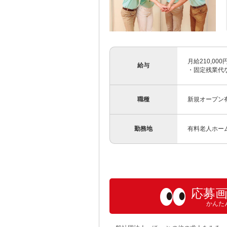
月給210,0
給与
・固定残業代
職種
新規オープン
勤務地
有料老人ホーム
応募
かんた