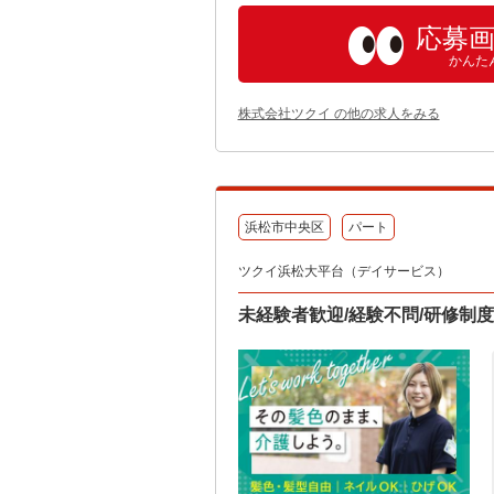
応募
かんた
株式会社ツクイ の他の求人をみる
浜松市中央区
パート
ツクイ浜松大平台（デイサービス）
未経験者歓迎/経験不問/研修制