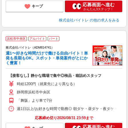
応募画面へ進む
キープ
かんたん3ステップ！
株式会社バイトレ
の他の求人をみる
浜松市中央区
アルバイト
パート
株式会社バイトレ（ADM814741）
週1〜好きな時間だけで働ける自由バイト！単
発も長期もOK。スポット・単発案件がとにか
も
く豊富！
気
【接客なし】静かな職場で集中◎検品・箱詰めスタッフ
即
活
時給1200円（就業先により異なる）
（
静岡県浜松市中央区
短
K
「舞阪」より車で7分
日
髪
週1日以上/お好きな時間で勤務◎ 朝ダケ・昼ダケ・夜ダケ・夜勤など、 ご自
応募締め切り2026/08/31 23:59まで
応募画面へ進む