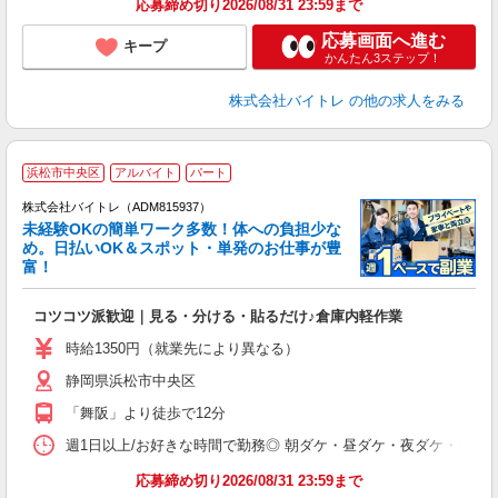
応募締め切り2026/08/31 23:59まで
応募画面へ進む
キープ
かんたん3ステップ！
株式会社バイトレ
の他の求人をみる
浜松市中央区
アルバイト
パート
株式会社バイトレ（ADM815937）
未経験OKの簡単ワーク多数！体への負担少な
め。日払いOK＆スポット・単発のお仕事が豊
富！
ス
ロ
コツコツ派歓迎｜見る・分ける・貼るだけ♪倉庫内軽作業
即
活
時給1350円（就業先により異なる）
（
静岡県浜松市中央区
短
K
「舞阪」より徒歩で12分
日
髪
週1日以上/お好きな時間で勤務◎ 朝ダケ・昼ダケ・夜ダケ・夜勤など、 ご自
応募締め切り2026/08/31 23:59まで