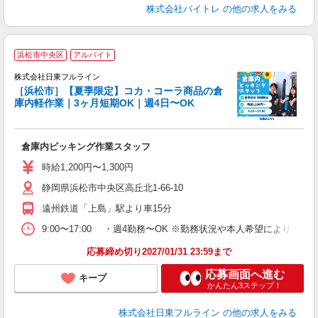
株式会社バイトレ
の他の求人をみる
浜松市中央区
アルバイト
株式会社日東フルライン
し
［浜松市］【夏季限定】コカ・コーラ商品の倉
経
庫内軽作業｜3ヶ月短期OK｜週4日〜OK
い
8
入
倉庫内ピッキング作業スタッフ
主
中
時給1,200円〜1,300円
煙
静岡県浜松市中央区高丘北1-66-10
遠州鉄道「上島」駅より車15分
9:00〜17:00 ・週4勤務〜OK ※勤務状況や本人希望により長期
応募締め切り2027/01/31 23:59まで
応募画面へ進む
キープ
かんたん3ステップ！
株式会社日東フルライン
の他の求人をみる