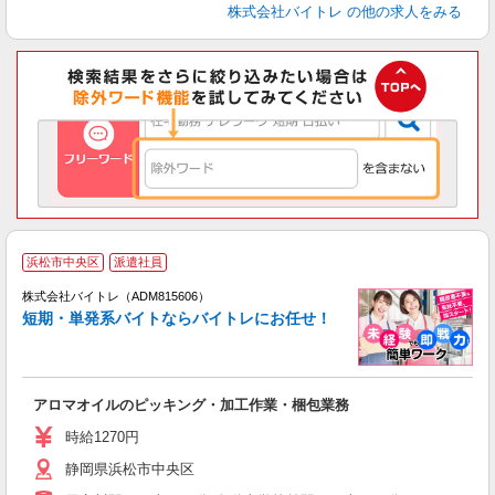
株式会社バイトレ
の他の求人をみる
浜松市中央区
派遣社員
ィ
株式会社バイトレ（ADM815606）
短期・単発系バイトならバイトレにお任せ！
い
アロマオイルのピッキング・加工作業・梱包業務
即
活
時給1270円
（
静岡県浜松市中央区
煙
週