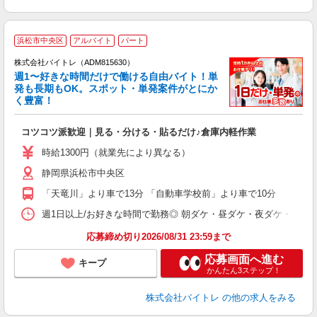
浜松市中央区
アルバイト
パート
株式会社バイトレ（ADM815630）
週1〜好きな時間だけで働ける自由バイト！単
発も長期もOK。スポット・単発案件がとにか
も
く豊富！
気
コツコツ派歓迎｜見る・分ける・貼るだけ♪倉庫内軽作業
即
活
時給1300円（就業先により異なる）
（
静岡県浜松市中央区
短
K
「天竜川」より車で13分 「自動車学校前」より車で10分
日
髪
週1日以上/お好きな時間で勤務◎ 朝ダケ・昼ダケ・夜ダケ・夜勤など、 ご自
応募締め切り2026/08/31 23:59まで
応募画面へ進む
キープ
かんたん3ステップ！
株式会社バイトレ
の他の求人をみる