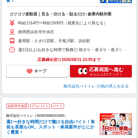
富！
ス
ロ
コツコツ派歓迎｜見る・分ける・貼るだけ♪倉庫内軽作業
即
活
時給1314円〜時給1500円（就業先により異なる）
（
静岡県浜松市中央区
短
K
最寄駅：さぎの宮駅、天竜川駅、浜松駅
日
髪
週1日以上/お好きな時間で勤務◎ 朝ダケ・昼ダケ・夜ダケ・夜勤など、 ご自
応募締め切り2026/08/31 23:59まで
応募画面へ進む
キープ
かんたん3ステップ！
株式会社バイトレ
の他の求人をみる
浜松市中央区
アルバイト
パート
株式会社バイトレ（ADM230802GN05）
週1〜好きな時間だけで働ける自由バイト！単
発も長期もOK。スポット・単発案件がとにか
も
く豊富！