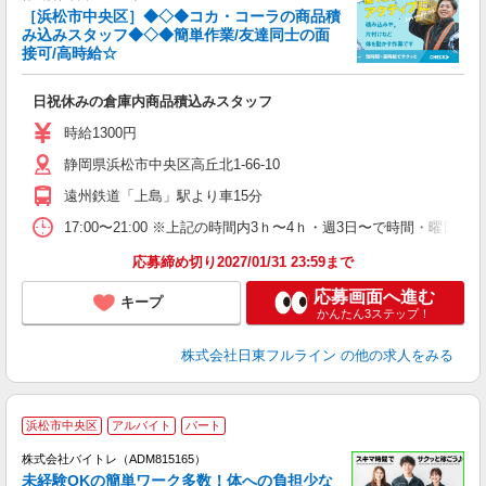
［浜松市中央区］◆◇◆コカ・コーラの商品積
コ
み込みスタッフ◆◇◆簡単作業/友達同士の面
接可/高時給☆
料
日祝休みの倉庫内商品積込みスタッフ
入
リ
時給1300円
フ
静岡県浜松市中央区高丘北1-66-10
保
遠州鉄道「上島」駅より車15分
17:00〜21:00 ※上記の時間内3ｈ〜4ｈ・週3日〜で時間・曜
応募締め切り2027/01/31 23:59まで
応募画面へ進む
キープ
かんたん3ステップ！
株式会社日東フルライン
の他の求人をみる
浜松市中央区
アルバイト
パート
株式会社バイトレ（ADM815165）
未経験OKの簡単ワーク多数！体への負担少な