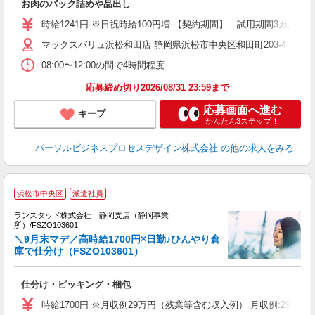
お肉のパック詰めや品出し
時給1241円 ※日祝時給100円増 【契約期間】 試用期間3カ月
マックスバリュ浜松和田店 静岡県浜松市中央区和田町203-4 天竜
08:00〜12:00の間で4時間程度
応募締め切り2026/08/31 23:59まで
応募画面へ進む
キープ
かんたん3ステップ！
パーソルビジネスプロセスデザイン株式会社
の他の求人をみる
浜松市中央区
派遣社員
2
ランスタッド株式会社 静岡支店（静岡事業
所）/FSZO103601
て
＼9月末マデ／高時給1700円×日勤♪ひんやり倉
庫で仕分け（FSZO103601）
＜
仕分け・ピッキング・梱包
未
入
時給1700円 ※月収例29万円（残業等含む収入例） 月収例:299