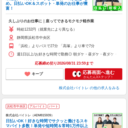
め。日払いOK＆スポット・単発のお仕事が豊
富！
ス
ロ
久しぶりのお仕事に｜座ってできるモクモク軽作業
即
活
時給1232円（就業先により異なる）
（
静岡県浜松市中央区
短
K
「浜松」よりバスで27分 「高塚」より車で7分
日
髪
週1日以上/お好きな時間で勤務◎ 朝ダケ・昼ダケ・夜ダケ・夜勤など、 ご自
応募締め切り2026/08/31 23:59まで
応募画面へ進む
キープ
かんたん3ステップ！
株式会社バイトレ
の他の求人をみる
浜松市中央区
アルバイト
パート
株式会社バイトレ（ADM815939）
く
日払いOK！好きな時間でサクッと働けるスキ
マバイト多数！単発や短時間＆常時1万件以上