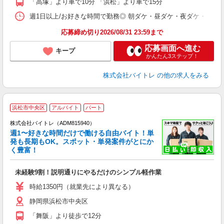
「高塚」より車で10分 「浜松」より車で15分
日
髪
週1日以上/お好きな時間で勤務◎ 朝ダケ・昼ダケ・夜ダケ・夜勤など、 ご自
応募締め切り2026/08/31 23:59まで
応募画面へ進む
キープ
かんたん3ステップ！
株式会社バイトレ
の他の求人をみる
浜松市中央区
アルバイト
パート
株式会社バイトレ（ADM815940）
週1〜好きな時間だけで働ける自由バイト！単
発も長期もOK。スポット・単発案件がとにか
も
く豊富！
気
未経験9割！説明通りにやるだけのシンプル軽作業
即
活
時給1350円（就業先により異なる）
（
静岡県浜松市中央区
短
K
「舞阪」より徒歩で12分
日