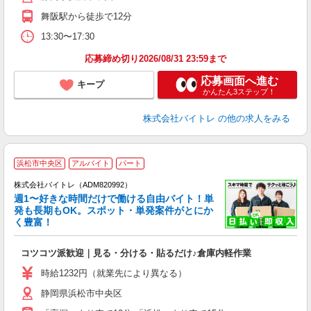
週
舞阪駅から徒歩で12分
13:30〜17:30
応募締め切り2026/08/31 23:59まで
応募画面へ進む
キープ
かんたん3ステップ！
株式会社バイトレ
の他の求人をみる
浜松市中央区
アルバイト
パート
株式会社バイトレ（ADM820992）
週1〜好きな時間だけで働ける自由バイト！単
発も長期もOK。スポット・単発案件がとにか
も
く豊富！
気
コツコツ派歓迎｜見る・分ける・貼るだけ♪倉庫内軽作業
即
活
時給1232円（就業先により異なる）
（
静岡県浜松市中央区
短
K