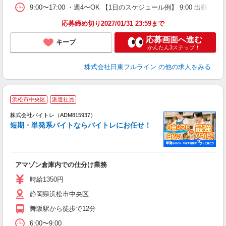
9:00〜17:00 ・週4〜OK 【1日のスケジュール例】 9:00 
応募締め切り2027/01/31 23:59まで
応募画面へ進む
キープ
かんたん3ステップ！
株式会社日東フルライン
の他の求人をみる
浜松市中央区
派遣社員
ィ
株式会社バイトレ（ADM815937）
短期・単発系バイトならバイトレにお任せ！
い
アマゾン倉庫内での仕分け業務
即
活
時給1350円
（
静岡県浜松市中央区
煙
週
舞阪駅から徒歩で12分
6:00〜9:00