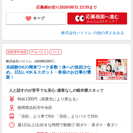
応募締め切り2026/08/31 23:59まで
応募画面へ進む
キープ
かんたん3ステップ！
株式会社バイトレ
の他の求人をみる
浜松市中央区
アルバイト
パート
株式会社バイトレ（ADM815657）
未経験OKの簡単ワーク多数！体への負担少な
め。日払いOK＆スポット・単発のお仕事が豊
富！
ス
ロ
人と話すのが苦手でも安心♪接客なしの軽作業スタッフ
即
活
時給1300円（就業先により異なる）
（
静岡県浜松市中央区
短
K
「浜松」より車で8分 「浜松」よりバスで19分
日
髪
週1日以上/お好きな時間で勤務◎ 朝ダケ・昼ダケ・夜ダケ・夜勤など、 ご自