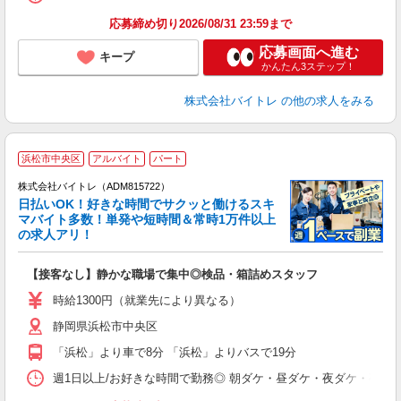
応募締め切り2026/08/31 23:59まで
応募画面へ進む
キープ
かんたん3ステップ！
株式会社バイトレ
の他の求人をみる
浜松市中央区
アルバイト
パート
株式会社バイトレ（ADM815722）
く
日払いOK！好きな時間でサクッと働けるスキ
マバイト多数！単発や短時間＆常時1万件以上
☆
の求人アリ！
験
【接客なし】静かな職場で集中◎検品・箱詰めスタッフ
即
活
時給1300円（就業先により異なる）
（
静岡県浜松市中央区
短
K
「浜松」より車で8分 「浜松」よりバスで19分
日
髪
週1日以上/お好きな時間で勤務◎ 朝ダケ・昼ダケ・夜ダケ・夜勤など、 ご自