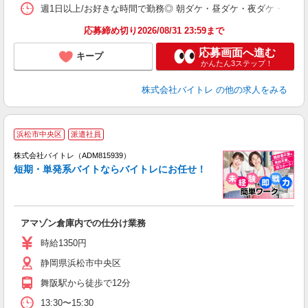
髪
週1日以上/お好きな時間で勤務◎ 朝ダケ・昼ダケ・夜ダケ・夜勤など、 ご自
応募締め切り2026/08/31 23:59まで
応募画面へ進む
キープ
かんたん3ステップ！
株式会社バイトレ
の他の求人をみる
浜松市中央区
派遣社員
ィ
株式会社バイトレ（ADM815939）
短期・単発系バイトならバイトレにお任せ！
い
アマゾン倉庫内での仕分け業務
即
活
時給1350円
（
静岡県浜松市中央区
煙
週
舞阪駅から徒歩で12分
13:30〜15:30