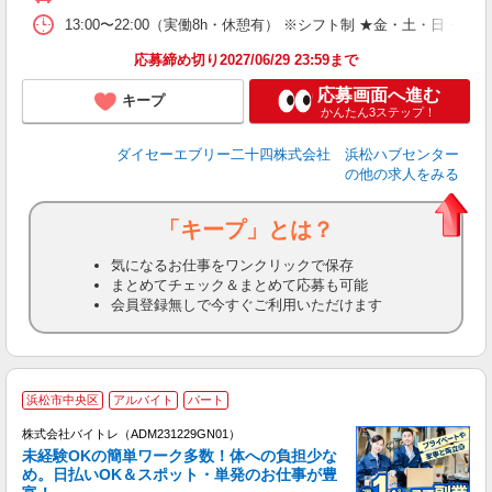
13:00〜22:00（実働8h・休憩有） ※シフト制 ★金・土・日・
応募締め切り2027/06/29 23:59まで
応募画面へ進む
キープ
かんたん3ステップ！
ダイセーエブリー二十四株式会社 浜松ハブセンター
の他の求人をみる
「キープ」とは？
気になるお仕事をワンクリックで保存
まとめてチェック＆まとめて応募も可能
会員登録無しで今すぐご利用いただけます
浜松市中央区
アルバイト
パート
株式会社バイトレ（ADM231229GN01）
未経験OKの簡単ワーク多数！体への負担少な
め。日払いOK＆スポット・単発のお仕事が豊