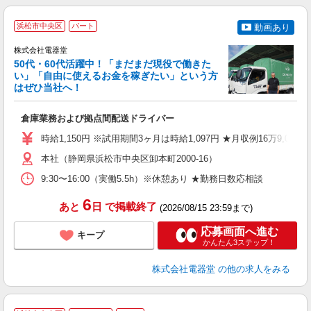
浜松市中央区
パート
動画あり
株式会社電器堂
50代・60代活躍中！「まだまだ現役で働きた
い」「自由に使えるお金を稼ぎたい」という方
はぜひ当社へ！
た
倉庫業務および拠点間配送ドライバー
入
経
時給1,150円 ※試用期間3ヶ月は時給1,097円 ★月収例16万9,05
中
O
本社（静岡県浜松市中央区卸本町2000-16）
費
9:30〜16:00（実働5.5h）※休憩あり ★勤務日数応相談
6
あと
日
で掲載終了
(2026/08/15 23:59まで)
応募画面へ進む
キープ
かんたん3ステップ！
株式会社電器堂
の他の求人をみる