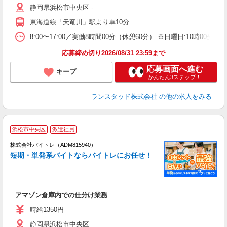
静岡県浜松市中央区 ‐
東海道線「天竜川」駅より車10分
8:00〜17:00／実働8時間00分（休憩60分） ※日曜日:10時
応募締め切り2026/08/31 23:59まで
応募画面へ進む
キープ
かんたん3ステップ！
ランスタッド株式会社
の他の求人をみる
浜松市中央区
派遣社員
ィ
株式会社バイトレ（ADM815940）
短期・単発系バイトならバイトレにお任せ！
い
アマゾン倉庫内での仕分け業務
即
活
時給1350円
（
静岡県浜松市中央区
煙