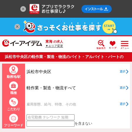
東海
の求人
▼エリア変更
浜松市中央区の軽作業・製造・物流のバイト・アルバイト・パートの
求人情報一覧
浜松市中央区
選択
勤務地/駅
軽作業・製造・物流すべて
選択
職種
雇用形態、給与、特徴、その他
選択
こだわり
を含まない
フリーワード