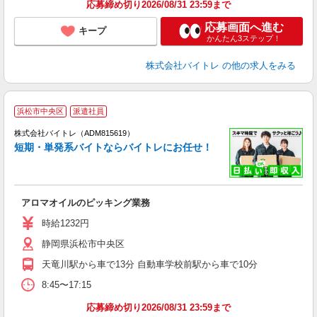
応募締め切り2026/08/31 23:59まで
応募画面へ進む
キープ
かんたん3ステップ！
株式会社バイトレ
の他の求人をみる
浜松市中央区
派遣社員
ィ
株式会社バイトレ（ADM815619）
短期・単発系バイトならバイトレにお任せ！
い
アロマオイルのピッキング業務
即
活
時給1232円
（
静岡県浜松市中央区
煙
天竜川駅から車で13分 自動車学校前駅から車で10分
8:45〜17:15
応募締め切り2026/08/31 23:59まで