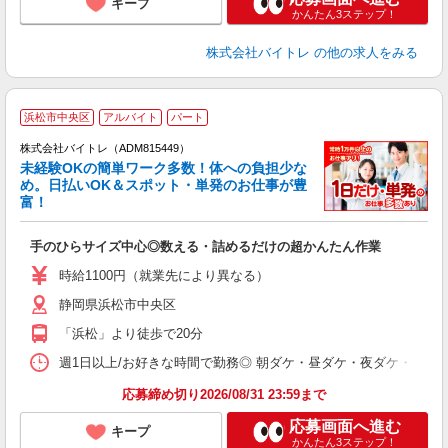
キープ
かんたん3ステップ！
株式会社バイトレ
の他の求人をみる
浜松市中央区
アルバイト
パート
株式会社バイトレ（ADM815449）
未経験OKの簡単ワーク多数！体への負担少な
め。日払いOK＆スポット・単発のお仕事が豊
富！
ス
ロ
手のひらサイズ中心◎数える・詰めるだけの超かんたん作業
即
活
時給1100円（就業先により異なる）
（
静岡県浜松市中央区
短
K
「浜松」より徒歩で20分
日
髪
週1日以上/お好きな時間で勤務◎ 朝ダケ・昼ダケ・夜ダケ・夜勤など、 ご自
応募締め切り2026/08/31 23:59まで
応募画面へ進む
キープ
かんたん3ステップ！