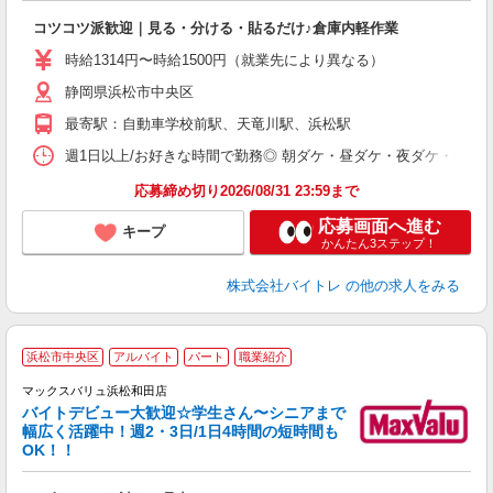
気
コツコツ派歓迎｜見る・分ける・貼るだけ♪倉庫内軽作業
即
活
時給1314円〜時給1500円（就業先により異なる）
（
静岡県浜松市中央区
短
K
最寄駅：自動車学校前駅、天竜川駅、浜松駅
日
髪
週1日以上/お好きな時間で勤務◎ 朝ダケ・昼ダケ・夜ダケ・夜勤など、 ご自
応募締め切り2026/08/31 23:59まで
応募画面へ進む
キープ
かんたん3ステップ！
株式会社バイトレ
の他の求人をみる
浜松市中央区
アルバイト
パート
職業紹介
マックスバリュ浜松和田店
バイトデビュー大歓迎☆学生さん〜シニアまで
幅広く活躍中！週2・3日/1日4時間の短時間も
っ
OK！！
/
短