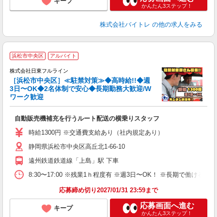
キープ
かんたん3ステップ！
株式会社バイトレ
の他の求人をみる
浜松市中央区
アルバイト
株式会社日東フルライン
［浜松市中央区］≪駐禁対策≫◆高時給!!◆週
し
3日〜OK◆2名体制で安心◆長期勤務大歓迎/W
L
ワーク歓迎
受
入
自動販売機補充を行うルート配送の横乗りスタッフ
フ
フ
時給1300円 ※交通費支給あり（社内規定あり）
副
静岡県浜松市中央区高丘北1-66-10
遠州鉄道鉄道線「上島」駅 下車
8:30〜17:00 ※残業1ｈ程度有 ※週3日〜OK！ ※長期で働ける方
応募締め切り2027/01/31 23:59まで
応募画面へ進む
キープ
かんたん3ステップ！