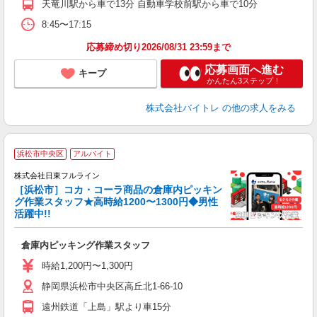
天竜川駅から車で13分 自動車学校前駅から車で10分
8:45〜17:15
応募締め切り2026/08/31 23:59まで
応募画面へ進む
キープ
かんたん3ステップ！
株式会社バイトレ
の他の求人をみる
浜松市中央区
アルバイト
株式会社日東フルライン
［浜松市］コカ・コーラ商品の倉庫内ピッキン
用
グ作業スタッフ★高時給1200〜1300円◆男性
け
活躍中!!
入
主
倉庫内ピッキング作業スタッフ
中
煙
時給1,200円〜1,300円
静岡県浜松市中央区高丘北1-66-10
遠州鉄道「上島」駅より車15分