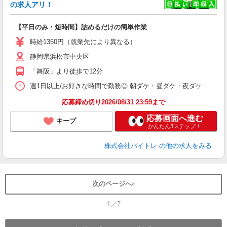
☆
の求人アリ！
験
【平日のみ・短時間】詰めるだけの簡単作業
即
活
時給1350円（就業先により異なる）
（
静岡県浜松市中央区
短
K
「舞阪」より徒歩で12分
日
髪
週1日以上/お好きな時間で勤務◎ 朝ダケ・昼ダケ・夜ダケ・夜勤など、 ご自
応募締め切り2026/08/31 23:59まで
応募画面へ進む
キープ
かんたん3ステップ！
株式会社バイトレ
の他の求人をみる
次のページへ
1／7