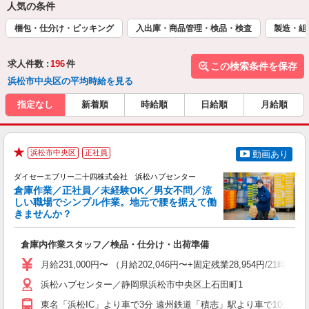
人気の条件
梱包・仕分け・ピッキング
入出庫・商品管理・検品・検査
製造・組
求人件数 :
196
件
この検索条件を保存
浜松市中央区の平均時給を見る
指定なし
新着順
時給順
日給順
月給順
浜松市中央区
正社員
動画あり
★
ダイセーエブリー二十四株式会社 浜松ハブセンター
倉庫作業／正社員／未経験OK／男女不問／涼
しい職場でシンプル作業。地元で腰を据えて働
きませんか？
慣
倉庫内作業スタッフ／検品・仕分け・出荷準備
入
者
月給231,000円〜 （月給202,046円〜+固定残業28,954円/21
活
勤
浜松ハブセンター／静岡県浜松市中央区上石田町1
職
東名「浜松IC」より車で3分 遠州鉄道「積志」駅より車で10分