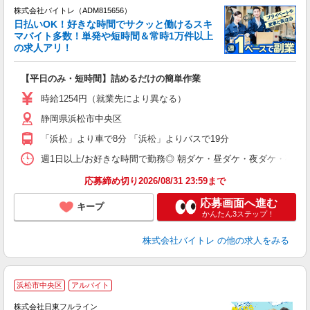
株式会社バイトレ（ADM815656）
く
日払いOK！好きな時間でサクッと働けるスキ
マバイト多数！単発や短時間＆常時1万件以上
☆
の求人アリ！
験
【平日のみ・短時間】詰めるだけの簡単作業
即
活
時給1254円（就業先により異なる）
（
静岡県浜松市中央区
短
K
「浜松」より車で8分 「浜松」よりバスで19分
日
髪
週1日以上/お好きな時間で勤務◎ 朝ダケ・昼ダケ・夜ダケ・夜勤など、 ご自
応募締め切り2026/08/31 23:59まで
応募画面へ進む
キープ
かんたん3ステップ！
株式会社バイトレ
の他の求人をみる
浜松市中央区
アルバイト
株式会社日東フルライン