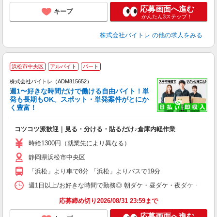
応募画面へ進む
キープ
かんたん3ステップ！
株式会社バイトレ
の他の求人をみる
浜松市中央区
アルバイト
パート
株式会社バイトレ（ADM815652）
週1〜好きな時間だけで働ける自由バイト！単
発も長期もOK。スポット・単発案件がとにか
も
く豊富！
気
コツコツ派歓迎｜見る・分ける・貼るだけ♪倉庫内軽作業
即
活
時給1300円（就業先により異なる）
（
静岡県浜松市中央区
短
K
「浜松」より車で8分 「浜松」よりバスで19分
日
髪
週1日以上/お好きな時間で勤務◎ 朝ダケ・昼ダケ・夜ダケ・夜勤など、 ご自
応募締め切り2026/08/31 23:59まで
応募画面へ進む