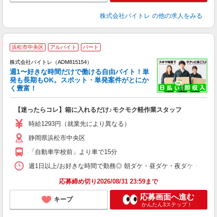
株式会社バイトレ
の他の求人をみる
浜松市中央区
アルバイト
パート
株式会社バイトレ（ADM815154）
週1〜好きな時間だけで働ける自由バイト！単
発も長期もOK。スポット・単発案件がとにか
も
く豊富！
気
【迷ったらコレ】箱に入れるだけ♪モクモク軽作業スタッフ
即
活
時給1293円（就業先により異なる）
（
静岡県浜松市中央区
短
K
「自動車学校前」より車で15分
日
髪
週1日以上/お好きな時間で勤務◎ 朝ダケ・昼ダケ・夜ダケ・夜勤など、 ご自
応募締め切り2026/08/31 23:59まで
応募画面へ進む
キープ
かんたん3ステップ！