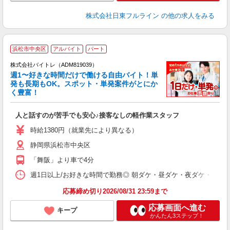
株式会社日東フルライン
の他の求人をみる
浜松市中央区
アルバイト
パート
株式会社バイトレ（ADM819039）
週1〜好きな時間だけで働ける自由バイト！単
発も長期もOK。スポット・単発案件がとにか
も
く豊富！
気
人と話すのが苦手でも安心♪接客なしの軽作業スタッフ
即
活
時給1380円（就業先により異なる）
（
静岡県浜松市中央区
短
K
「舞阪」より車で4分
日
髪
週1日以上/お好きな時間で勤務◎ 朝ダケ・昼ダケ・夜ダケ・夜勤など、 ご自
応募締め切り2026/08/31 23:59まで
応募画面へ進む
キープ
かんたん3ステップ！