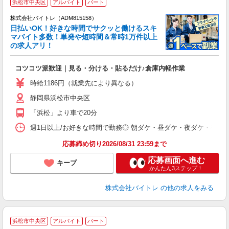
浜松市中央区
アルバイト
パート
株式会社バイトレ（ADM815158）
く
日払いOK！好きな時間でサクッと働けるスキ
マバイト多数！単発や短時間＆常時1万件以上
☆
の求人アリ！
験
コツコツ派歓迎｜見る・分ける・貼るだけ♪倉庫内軽作業
即
活
時給1186円（就業先により異なる）
（
静岡県浜松市中央区
短
K
「浜松」より車で20分
日
髪
週1日以上/お好きな時間で勤務◎ 朝ダケ・昼ダケ・夜ダケ・夜勤など、 ご自
応募締め切り2026/08/31 23:59まで
応募画面へ進む
キープ
かんたん3ステップ！
株式会社バイトレ
の他の求人をみる
浜松市中央区
アルバイト
パート