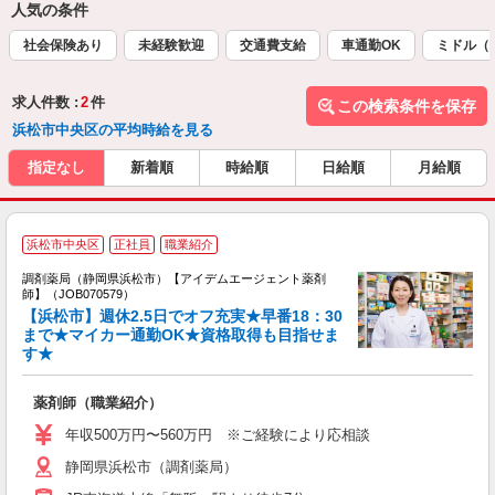
人気の条件
社会保険あり
未経験歓迎
交通費支給
車通勤OK
ミドル（
求人件数 :
2
件
この検索条件を保存
浜松市中央区の平均時給を見る
指定なし
新着順
時給順
日給順
月給順
・
浜松市中央区
正社員
職業紹介
録
調剤薬局（静岡県浜松市）【アイデムエージェント薬剤
未
師】（JOB070579）
ア
【浜松市】週休2.5日でオフ充実★早番18：30
勤
まで★マイカー通勤OK★資格取得も目指せま
す★
薬剤師（職業紹介）
年収500万円〜560万円 ※ご経験により応相談
静岡県浜松市（調剤薬局）