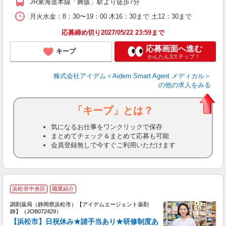
JR東海道本線「舞阪」駅より徒歩7分
月火水金：8：30〜19：00 木16：30まで 土12：30まで
応募締め切り2027/05/22 23:59まで
応募画面へ進む
キープ
かんたん3ステップ！
株式会社アイデム＜Aidem Smart Agent メディカル＞
の他の求人をみる
「キープ」とは？
気になるお仕事をワンクリックで保存
まとめてチェック＆まとめて応募も可能
会員登録無しで今すぐご利用いただけます
浜松市中央区
職業紹介
未
ア
調剤薬局（静岡県浜松市）【アイデムエージェント薬剤
通
師】（JOB072429）
【浜松市】日祝休み★諸手当あり★研修制度あ