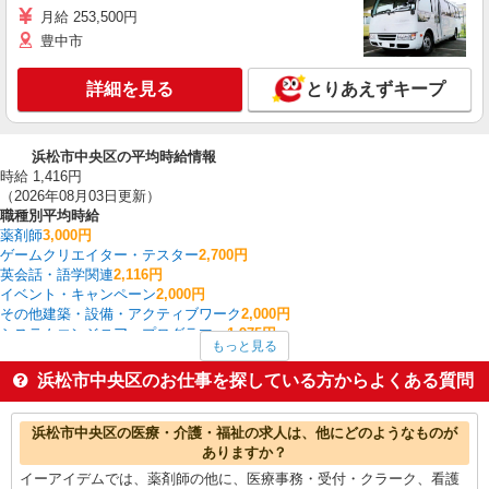
月給 253,500円
豊中市
詳細を見る
とりあえずキープ
浜松市中央区の平均時給情報
時給 1,416円
（2026年08月03日更新）
職種別平均時給
薬剤師
3,000円
ゲームクリエイター・テスター
2,700円
英会話・語学関連
2,116円
イベント・キャンペーン
2,000円
その他建築・設備・アクティブワーク
2,000円
システムエンジニア・プログラマー
1,975円
もっと見る
その他オフィスワーク・事務
1,630円
生産管理・品質管理
1,600円
浜松市中央区のお仕事を探している方からよくある質問
CADオペレーター・積算
1,550円
金融・貿易事務
1,517円
浜松市中央区の他の職種の平均時給を見る
浜松市中央区の医療・介護・福祉の求人は、他にどのようなものが
ありますか？
イーアイデムでは、薬剤師の他に、医療事務・受付・クラーク、看護