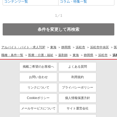
コンテンツ一覧
コラム・特集一覧
1／1
条件を変更して再検索
アルバイト・バイト・求人TOP
東海
静岡県
浜松市
浜松市中央区
医
職種・条件一覧
医療・介護・福祉
薬剤師
東海
静岡県
浜松市
浜
掲載ご希望のお客様へ
よくある質問
お問い合わせ
利用規約
リンクについて
プライバシーポリシー
Cookieポリシー
個人情報保護方針
メールサービスについて
サイト運営会社