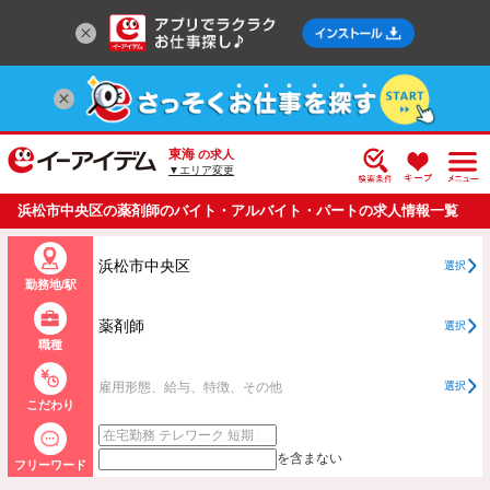
東海
の求人
▼エリア変更
浜松市中央区の薬剤師のバイト・アルバイト・パートの求人情報一覧
浜松市中央区
選択
勤務地/駅
薬剤師
選択
職種
雇用形態、給与、特徴、その他
選択
こだわり
を含まない
フリーワード