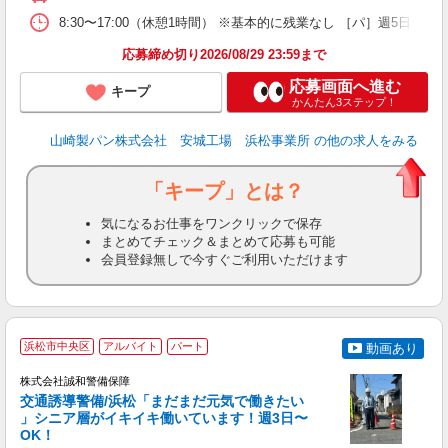
8:30〜17:00（休憩1時間） ※基本的に残業なし ［パ］週5
応募締め切り2026/08/29 23:59まで
応募画面へ進む
キープ
かんたん3ステップ！
山崎製パン株式会社 安城工場 浜松事業所
の他の求人をみる
「キープ」とは？
気になるお仕事をワンクリックで保存
まとめてチェック＆まとめて応募も可能
会員登録無しで今すぐご利用いただけます
浜松市中央区
アルバイト
パート
動画あり
株式会社誠和警備保障
交通誘導警備/浜松「まだまだ元気で働きたい
」シニア層がイキイキ働いています！週3日〜
イ
OK！
入