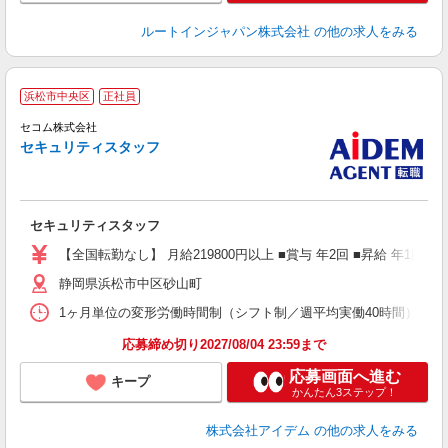
ルートインジャパン株式会社
の他の求人をみる
浜松市中央区
正社員
セコム株式会社
セキュリティスタッフ
ー
セキュリティスタッフ
【全国転勤なし】 月給219800円以上 ■賞与 年2回 ■昇給 年
静岡県浜松市中区砂山町
1ヶ月単位の変形労働時間制（シフト制／週平均実働40時間） ※
応募締め切り2027/08/04 23:59まで
応募画面へ進む
キープ
かんたん3ステップ！
株式会社アイデム
の他の求人をみる