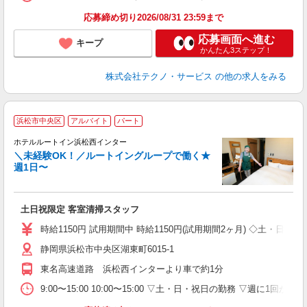
応募締め切り2026/08/31 23:59まで
応募画面へ進む
キープ
かんたん3ステップ！
株式会社テクノ・サービス
の他の求人をみる
浜松市中央区
アルバイト
パート
ホテルルートイン浜松西インター
＼未経験OK！／ルートイングループで働く★
週1日〜
履
迎
躍
土日祝限定 客室清掃スタッフ
昼
あ
時給1150円 試用期間中 時給1150円(試用期間2ヶ月) ◇土・日・
静岡県浜松市中央区湖東町6015-1
東名高速道路 浜松西インターより車で約1分
9:00〜15:00 10:00〜15:00 ▽土・日・祝日の勤務 ▽週に