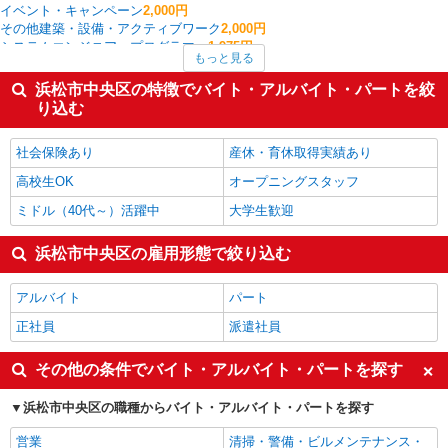
イベント・キャンペーン
2,000円
その他建築・設備・アクティブワーク
2,000円
システムエンジニア・プログラマー
1,975円
もっと見る
その他オフィスワーク・事務
1,630円
生産管理・品質管理
1,600円
浜松市中央区の特徴でバイト・アルバイト・パートを絞
CADオペレーター・積算
1,550円
り込む
金融・貿易事務
1,517円
浜松市中央区の他の職種の平均時給を見る
社会保険あり
産休・育休取得実績あり
高校生OK
オープニングスタッフ
ミドル（40代～）活躍中
大学生歓迎
浜松市中央区の雇用形態で絞り込む
アルバイト
パート
正社員
派遣社員
その他の条件でバイト・アルバイト・パートを探す
浜松市中央区の職種からバイト・アルバイト・パートを探す
営業
清掃・警備・ビルメンテナンス・