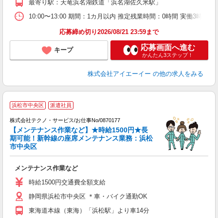
最寄り駅：天竜浜名湖鉄道「浜名湖佐久米駅」
10:00〜13:00 期間：1カ月以内 推定残業時間：0時間 実働3時
応募締め切り2026/08/21 23:59まで
応募画面へ進む
キープ
かんたん3ステップ！
株式会社アイエーイー
の他の求人をみる
浜松市中央区
派遣社員
株式会社テクノ・サービス/お仕事No/0870177
経
【メンテナンス作業など】★時給1500円★長
期可能！新幹線の座席メンテナンス業務：浜松
市中央区
ひ
メンテナンス作業など
履
タ
時給1500円交通費全額支給
給
静岡県浜松市中央区 ＊車・バイク通勤OK
通
東海道本線（東海）「浜松駅」より車14分