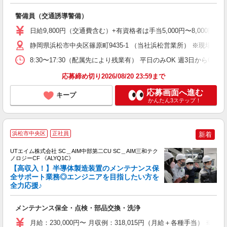
経
警備員（交通誘導警備）
（
中
日給9,800円（交通費含む）+有資格者は手当5,000円〜8,000円
K
ー
静岡県浜松市中央区篠原町9435-1 （当社浜松営業所） ※現場
イ
8:30〜17:30（配属先により残業有） 平日のみOK 週3日から
取
応募締め切り2026/08/20 23:59まで
応募画面へ進む
キープ
かんたん3ステップ！
浜松市中央区
正社員
新着
UTエイム株式会社 SC＿AIM中部第二CU SC＿AIM三和テク
ノロジーCF 《ALYQ1C》
【高収入！】半導体製造装置のメンテナンス保
全サポート業務◎エンジニアを目指したい方を
全力応援♪
る
入
メンテナンス保全・点検・部品交換・洗浄
場
タ
月給：230,000円〜 月収例：318,015円（月給＋各種手当） ※法定外