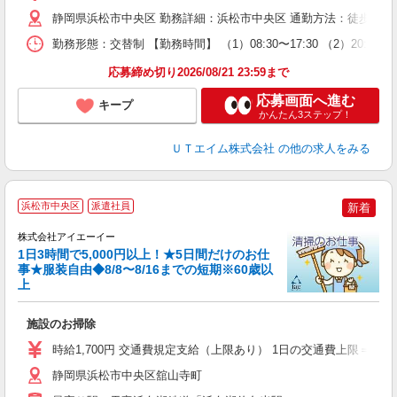
休
静岡県浜松市中央区 勤務詳細：浜松市中央区 通勤方法：徒歩/車/
場
通
勤務形態：交替制 【勤務時間】 （1）08:30〜17:30 （2）20
り
応募締め切り2026/08/21 23:59まで
応募画面へ進む
キープ
かんたん3ステップ！
ＵＴエイム株式会社
の他の求人をみる
浜松市中央区
派遣社員
新着
株式会社アイエーイー
1日3時間で5,000円以上！★5日間だけのお仕
事★服装自由◆8/8〜8/16までの短期※60歳以
上
験
施設のお掃除
高
短
時給1,700円 交通費規定支給（上限あり） 1日の交通費上限＝79円×
静岡県浜松市中央区舘山寺町