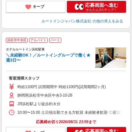
応募画面へ進む
キープ
かんたん3ステップ！
ルートインジャパン株式会社
の他の求人をみる
浜松市中央区
アルバイト
パート
ホテルルートイン浜松駅東
＼未経験OK！／ルートイングループで働く★
週3日〜
履
迎
躍
客室清掃スタッフ
養
修
時給1100円 試用期間中 時給1100円(試用期間2ヶ月)
静岡県浜松市中央区中央3-10-28
JR浜松駅より徒歩約８分
10:00〜15:00 土日祝出勤できる方歓迎 未経験者歓迎 ◇週3日〜
応募締め切り2026/08/31 23:59まで
応募画面へ進む