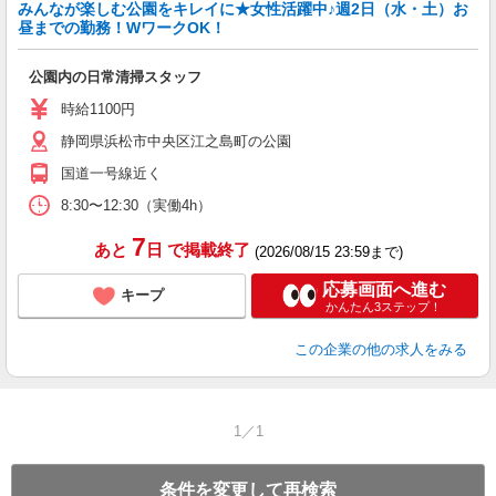
みんなが楽しむ公園をキレイに★女性活躍中♪週2日（水・土）お
昼までの勤務！WワークOK！
公園内の日常清掃スタッフ
時給1100円
静岡県浜松市中央区江之島町の公園
国道一号線近く
8:30〜12:30（実働4h）
7
あと
日
で掲載終了
(2026/08/15 23:59まで)
応募画面へ進む
キープ
かんたん3ステップ！
この企業
の他の求人をみる
1／1
条件を変更して再検索