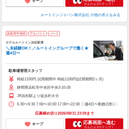
キープ
かんたん3ステップ！
ルートインジャパン株式会社
の他の求人をみる
浜松市中央区
アルバイト
パート
ホテルルートイン浜松駅東
＼未経験OK！／ルートイングループで働く★
週4日〜
履
夫
り
駐車場管理スタッフ
W
得
時給1100円 試用期間中 時給1100円(試用期間2ヶ月)
静岡県浜松市中央区中央3-10-28
JR浜松駅より徒歩約８分
6:30〜9:30 7:00〜10:00 17:00〜22:00 ◇週4日〜勤務日数応相談
応募締め切り2026/08/31 23:59まで
応募画面へ進む
キープ
かんたん3ステップ！