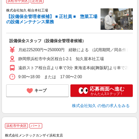
浜松市中央区
正社員
株式会社知久 桜台本社工場
者
【設備保全管理者候補】 ■ 正社員 ■ 惣菜工場
の設備メンテナンス業務
設備保全スタッフ（設備保全管理者候補）
月給225200円〜250000円 経験による （試用期間／同条件）
静岡県浜松市中央区桜台1-2-1 知久屋本社工場
遠鉄ストア桜台店より車で3分 東海道本線[舞阪駅]より車で25分（12
9:00〜18:00 または 17:00〜2:00
応募画面へ進む
キープ
かんたん3ステップ！
株式会社知久
の他の求人をみる
浜松市中央区
パート
株式会社メンテックカンザイ浜松支店