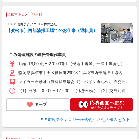
浜松市中央区
正社員
ＪＦＥ環境テクノロジー株式会社
【浜松市】西部清掃工場でのお仕事（運転員）
は
可
ごみ処理施設の運転管理作業員
月給216,000円〜270,000円 （現地手当等、一律手当含む） ※
静岡県浜松市中央区篠原町26098-1 浜松市西部清掃工場内 Ｊ
マイカー通勤可（無料駐車場あり） バイク通勤不可 ※交通費規程
［1］日勤 8：00〜17：00 （休憩60分） ［2］交替勤務 
応募画面へ進む
キープ
かんたん3ステップ！
ＪＦＥ環境テクノロジー株式会社
の他の求人をみる