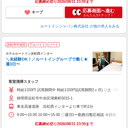
応募締め切り2026/08/31 23:59まで
応募画面へ進む
キープ
かんたん3ステップ！
ルートインジャパン株式会社
の他の求人をみる
浜松市中央区
アルバイト
パート
ホテルルートイン浜松西インター
＼未経験OK！／ルートイングループで働く★
週3日〜
履
迎
躍
客室清掃スタッフ
朝
険
時給1150円 試用期間中 時給1150円(試用期間2ヶ月) ◇土・日・
静岡県浜松市中央区湖東町6015-1
東名高速道路 浜松西インターより車で約1分
9:00〜15:00 10:00〜15:00 ◇週3日〜勤務日数応相談 ※日祝
応募締め切り2026/08/31 23:59まで