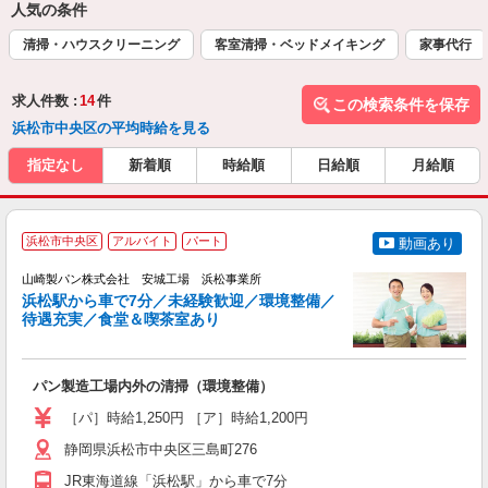
人気の条件
清掃・ハウスクリーニング
客室清掃・ベッドメイキング
家事代行
求人件数 :
14
件
この検索条件を保存
浜松市中央区の平均時給を見る
指定なし
新着順
時給順
日給順
月給順
浜松市中央区
アルバイト
パート
動画あり
山崎製パン株式会社 安城工場 浜松事業所
浜松駅から車で7分／未経験歓迎／環境整備／
待遇充実／食堂＆喫茶室あり
す
中
パン製造工場内外の清掃（環境整備）
未
ナ
［パ］時給1,250円 ［ア］時給1,200円
静岡県浜松市中央区三島町276
JR東海道線「浜松駅」から車で7分