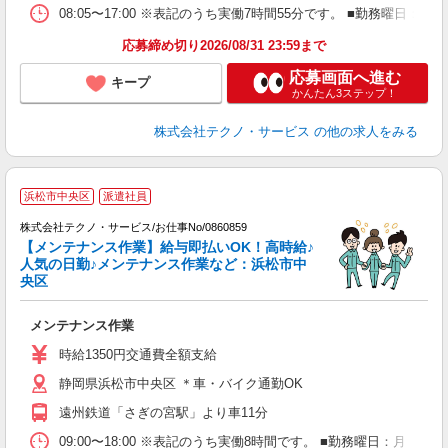
08:05〜17:00 ※表記のうち実働7時間55分です。 ■勤務曜日
応募締め切り2026/08/31 23:59まで
応募画面へ進む
キープ
かんたん3ステップ！
株式会社テクノ・サービス
の他の求人をみる
浜松市中央区
派遣社員
株式会社テクノ・サービス/お仕事No/0860859
【メンテナンス作業】給与即払いOK！高時給♪
人気の日勤♪メンテナンス作業など：浜松市中
央区
ッ
メンテナンス作業
履
ラ
時給1350円交通費全額支給
O
静岡県浜松市中央区 ＊車・バイク通勤OK
格
遠州鉄道「さぎの宮駅」より車11分
09:00〜18:00 ※表記のうち実働8時間です。 ■勤務曜日：月