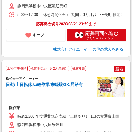
静岡県浜松市中央区流通元町
5:00〜17:00 （休憩時間60分） 期間：3カ月以上〜長期 推定残
応募締め切り2026/08/21 23:59まで
応募画面へ進む
キープ
かんたん3ステップ！
株式会社アイエーイー
の他の求人をみる
浜松市中央区
残業少なめ（月20h未満）
派遣社員
新着
株式会社アイエーイー
日勤/土日祝休み/軽作業/未経験OK/昇給有
験
軽作業
未
な
時給1,280円 交通費規定支給（上限あり） 1日の交通費上限＝79円
静岡県浜松市中央区米津町