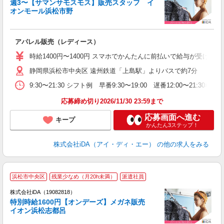
週3〜【サマンサモスモス】販売スタッフ イ
研
オンモール浜松市野
か
アパレル販売（レディース）
入
交
時給1400円〜1400円 スマホでかんたんに前払いで給与が受け取
イ
静岡県浜松市中央区 遠州鉄道「上島駅」よりバスで約7分
社
9:30〜21:30 シフト例 早番9:30〜19:00 遅番12:00〜
日
業
応募締め切り2026/11/30 23:59まで
応募画面へ進む
キープ
かんたん3ステップ！
株式会社iDA（アイ・ディ・エー）
の他の求人をみる
浜松市中央区
残業少なめ（月20h未満）
派遣社員
ョ
株式会社iDA（19082818）
特別時給1600円【オンデーズ】メガネ販売
研
イオン浜松志都呂