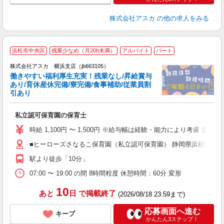
株式会社アスカ
の他の求人をみる
浜松市中央区
残業少なめ（月20h未満）
アルバイト
パート
株式会社アスカ 横浜支店（jb663105）
働きやすい福利厚生充実！残業なし/昇給賞与
あり/育休産休完備/寮完備/食事補助/従業員割
引あり
面
私立認可保育園の保育士
入
不
時給 1,100円 〜 1,500円 ※給与幅は経験・能力により考慮 交
あ
■ヒーローズさなるこ保育園（私立認可保育園） 静岡県浜松市中央区
業
駅より徒歩「10分」
支
07:00 〜 19:00 の間 8時間程度 休憩時間：60分 変形
10
あと
日
で掲載終了
(2026/08/18 23:59まで)
応募画面へ進む
キープ
かんたん3ステップ！