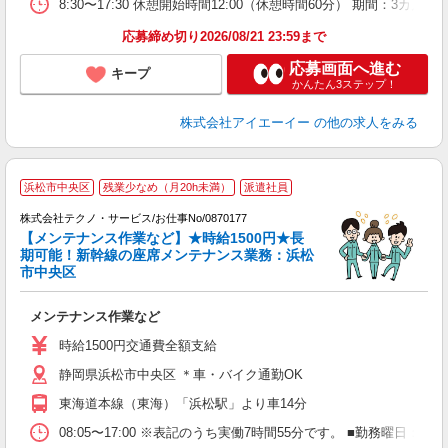
8:30〜17:30 休憩開始時間12:00（休憩時間60分） 期間：
応募締め切り2026/08/21 23:59まで
応募画面へ進む
キープ
かんたん3ステップ！
株式会社アイエーイー
の他の求人をみる
浜松市中央区
残業少なめ（月20h未満）
派遣社員
株式会社テクノ・サービス/お仕事No/0870177
経
【メンテナンス作業など】★時給1500円★長
期可能！新幹線の座席メンテナンス業務：浜松
市中央区
ひ
メンテナンス作業など
履
タ
時給1500円交通費全額支給
給
静岡県浜松市中央区 ＊車・バイク通勤OK
通
東海道本線（東海）「浜松駅」より車14分
08:05〜17:00 ※表記のうち実働7時間55分です。 ■勤務曜日