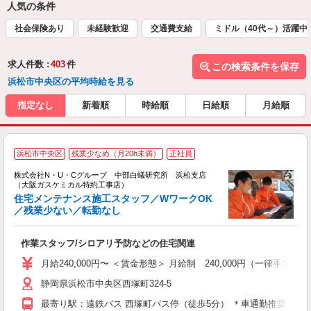
人気の条件
社会保険あり
未経験歓迎
交通費支給
ミドル（40代～）活躍中
求人件数 :
403
件
この検索条件を保存
浜松市中央区の平均時給を見る
指定なし
新着順
時給順
日給順
月給順
浜松市中央区
残業少なめ（月20h未満）
正社員
事
株式会社N・U・Cグループ 中部白蟻研究所 浜松支店
（大阪ガスケミカル特約工事店）
ム
住宅メンテナンス施工スタッフ／WワークOK
／残業少ない／転勤なし
★
作業スタッフ/シロアリ予防などの住宅関連
未
あ
月給240,000円〜 ＜賃金形態＞ 月給制 240,000円（一律手
副
静岡県浜松市中央区西塚町324-5
セ
最寄り駅：遠鉄バス 西塚町バス停（徒歩5分） ＊車通勤推奨、駐