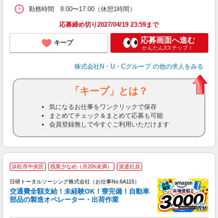
勤務時間 8:00〜17:00（休憩1
応募締め切り2027/04/19 23:59まで
応募画面へ進む
キープ
かんたん3ステップ！
株式会社N・U・Cグループ
の他の求人をみる
「キープ」とは？
気になるお仕事をワンクリックで保存
まとめてチェック＆まとめて応募も可能
会員登録無しで今すぐご利用いただけます
◎
浜松市中央区
残業少なめ（月20h未満）
派遣社員
n
日研トータルソーシング株式会社（お仕事No.6A115）
ー
交通費全額支給！未経験OK！寮完備！自動車
z
部品の製造オペレーター・出荷作業
談