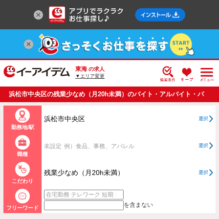
東海
の求人
▼エリア変更
浜松市中央区の残業少なめ（月20h未満）のバイト・アルバイト・パ
ートの求人情報一覧
浜松市中央区
選択
勤務地/駅
未設定
例）食品、事務、アパレル
選択
職種
残業少なめ（月20h未満）
選択
こだわり
を含まない
フリーワード