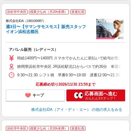
浜松市中央区
残業少なめ（月20h未満）
派遣社員
ョ
株式会社iDA（190100087）
週3日〜【サマンサモスモス】販売スタッフ
研
イオン浜松志都呂
か
アパレル販売（レディース）
入
交
時給1400円〜1400円 スマホでかんたんに前払いで給与が受け取
イ
静岡県浜松市中央区 JR浜松駅北口からバスで約30分 車通勤可能
社
9:30〜21:30 シフト例 早番9:30〜19:00 遅番12:00〜
日
業
応募締め切り2026/11/30 23:59まで
応募画面へ進む
キープ
かんたん3ステップ！
株式会社iDA（アイ・ディ・エー）
の他の求人をみる
浜松市中央区
残業少なめ（月20h未満）
派遣社員