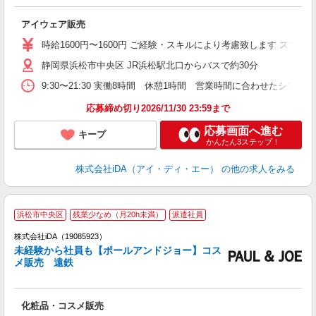
か
アイウェア販売
入
交
時給1600円〜1600円 ご経験・スキルにより考慮致します スマホ
K
静岡県浜松市中央区 JR浜松駅北口からバスで約30分
新
用
9:30〜21:30 実働8時間 休憩1時間 営業時間に合わせたシ
産
り
応募締め切り2026/11/30 23:59まで
応募画面へ進む
キープ
かんたん3ステップ！
株式会社iDA（アイ・ディ・エー）
の他の求人をみる
浜松市中央区
残業少なめ（月20h未満）
派遣社員
ョ
株式会社iDA（19085923）
未経験から社員も【ポールアンドジョー】コス
研
メ販売 遠鉄
か
化粧品・コスメ販売
入