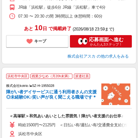
ど
JR線「浜松駅」徒歩6分 JR線「浜松駅」車で4分
07:30 〜 20:30 の間 3時間以上 休憩時間：60分
10
あと
日
で掲載終了
(2026/08/18 23:59まで)
応募画面へ進む
キープ
かんたん3ステップ！
株式会社アスカ
の他の求人をみる
浜松市中央区
残業少なめ（月20h未満）
派遣社員
ト
株式会社kotrio /●SZ-H-1955028
女
障がい者デイサービスに通う利用者さんの支援
ド
◎未経験OK♪笑い声が良く聞こえる職場です＊
活
ル
自
＜高塚駅＞和気あいあいとした雰囲気！障がい者支援のお仕事♪
役
時給1500円〜2125円 ＜日払い有/週払い有/交通費全支給(ガソリ
浜松市中央区