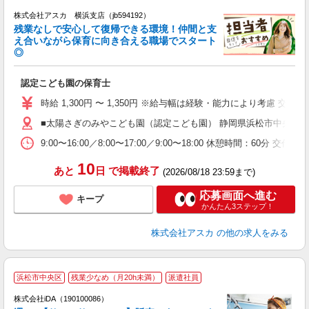
株式会社アスカ 横浜支店（jb594192）
残業なしで安心して復帰できる環境！仲間と支
え合いながら保育に向き合える職場でスタート
◎
面
認定こども園の保育士
入
不
時給 1,300円 〜 1,350円 ※給与幅は経験・能力により考慮 交
O
■太陽さぎのみやこども園（認定こども園） 静岡県浜松市中央区大瀬
朝
9:00〜16:00／8:00〜17:00／9:00〜18:00 休憩時間
10
あと
日
で掲載終了
(2026/08/18 23:59まで)
応募画面へ進む
キープ
かんたん3ステップ！
株式会社アスカ
の他の求人をみる
浜松市中央区
残業少なめ（月20h未満）
派遣社員
ョ
株式会社iDA（190100086）