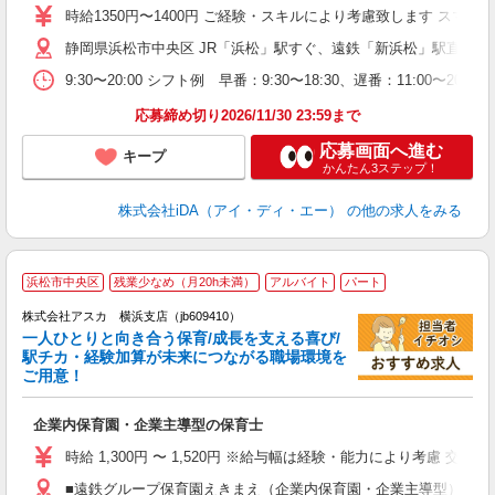
交
時給1350円〜1400円 ご経験・スキルにより考慮致します ス
不
静岡県浜松市中央区 JR「浜松」駅すぐ、遠鉄「新浜松」駅直結
歓
2
9:30〜20:00 シフト例 早番：9:30〜18:30、遅番：11
分
応募締め切り2026/11/30 23:59まで
応募画面へ進む
キープ
かんたん3ステップ！
株式会社iDA（アイ・ディ・エー）
の他の求人をみる
浜松市中央区
残業少なめ（月20h未満）
アルバイト
パート
株式会社アスカ 横浜支店（jb609410）
一人ひとりと向き合う保育/成長を支える喜び/
駅チカ・経験加算が未来につながる職場環境を
ご用意！
面
企業内保育園・企業主導型の保育士
入
不
時給 1,300円 〜 1,520円 ※給与幅は経験・能力により考慮 交
な
■遠鉄グループ保育園えきまえ（企業内保育園・企業主導型） 静岡