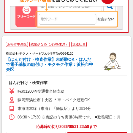
浜松市中央区
残業少なめ（月20h未満）
派遣社員
株式会社テクノ・サービス/お仕事No/0864120
【はんだ付け・検査作業】未経験OK・はんだ
で電子基板の組付け・モクモク作業：浜松市中
ギ
央区
の
はんだ付け・検査作業
履
ミ
時給1200円交通費全額支給
h
静岡県浜松市中央区 ＊車・バイク通勤OK
東海道本線（東海）「舞阪駅」より車14分
08:30〜17:30 ※表記のうち実働8時間です。 ■勤務曜日：月
応募締め切り2026/08/31 23:59まで