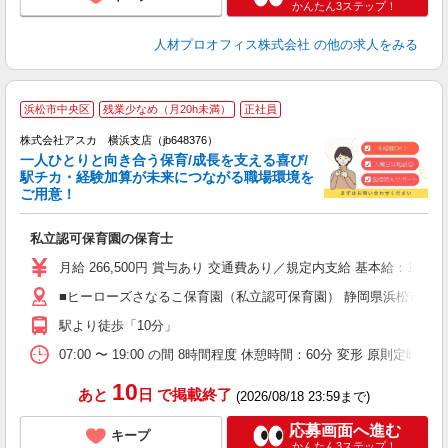
かんたん3ステップ！
人材プロオフィス株式会社
の他の求人をみる
浜松市中央区
残業少なめ（月20h未満）
正社員
株式会社アスカ 横浜支店（jb648376）
一人ひとりと向き合う保育/成長を支える喜び/
駅チカ・経験加算が未来につながる職場環境を
ご用意！
面
私立認可保育園の保育士
入
不
月給 266,500円 賞与あり 交通費あり／規定内支給 基本給：173,8
休
■ヒーローズさなるこ保育園（私立認可保育園） 静岡県浜松市中央区
（
駅より徒歩「10分」
貸
07:00 〜 19:00 の間 8時間程度 休憩時間：60分 変形 
10
あと
日
で掲載終了
(2026/08/18 23:59まで)
応募画面へ進む
キープ
かんたん3ステップ！