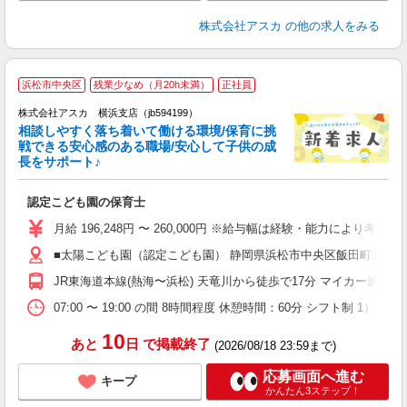
株式会社アスカ
の他の求人をみる
浜松市中央区
残業少なめ（月20h未満）
正社員
株式会社アスカ 横浜支店（jb594199）
相談しやすく落ち着いて働ける環境/保育に挑
戦できる安心感のある職場/安心して子供の成
長をサポート♪
面
認定こども園の保育士
入
不
月給 196,248円 〜 260,000円 ※給与幅は経験・能力により考
あ
■太陽こども園（認定こども園） 静岡県浜松市中央区飯田町1507 
ぼ
JR東海道本線(熱海〜浜松) 天竜川から徒歩で17分 マイカー通勤可
制
07:00 〜 19:00 の間 8時間程度 休憩時間：60分 シフト制 1）8:00〜17
10
あと
日
で掲載終了
(2026/08/18 23:59まで)
応募画面へ進む
キープ
かんたん3ステップ！