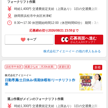
フォークリフト作業
未
な
時給1,400円 交通費規定支給（上限あり） 1日の交通費上限＝79円
貸
静岡県浜松市中央区米津町
8:30〜17:30 休憩開始時間12:00（休憩時間60分） 期間：
応募締め切り2026/08/21 23:59まで
応募画面へ進む
キープ
かんたん3ステップ！
株式会社アイエーイー
の他の求人をみる
浜松市中央区
残業少なめ（月20h未満）
派遣社員
新着
株式会社アイエーイー
日勤専属/土日休み/長期休暇有/リーチリフト作
業
験
運ぶ作業がメインのフォークリフト作業
昇
（
時給1,300円 交通費規定支給（上限あり） 1日の交通費上限＝79円