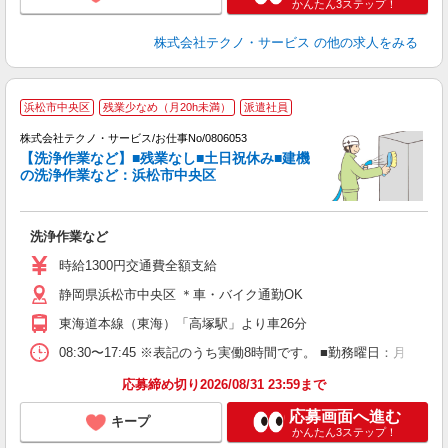
かんたん3ステップ！
株式会社テクノ・サービス
の他の求人をみる
浜松市中央区
残業少なめ（月20h未満）
派遣社員
株式会社テクノ・サービス/お仕事No/0806053
【洗浄作業など】■残業なし■土日祝休み■建機
の洗浄作業など：浜松市中央区
ス
洗浄作業など
履
ミ
時給1300円交通費全額支給
休
静岡県浜松市中央区 ＊車・バイク通勤OK
社
東海道本線（東海）「高塚駅」より車26分
08:30〜17:45 ※表記のうち実働8時間です。 ■勤務曜日：月
応募締め切り2026/08/31 23:59まで
応募画面へ進む
キープ
かんたん3ステップ！