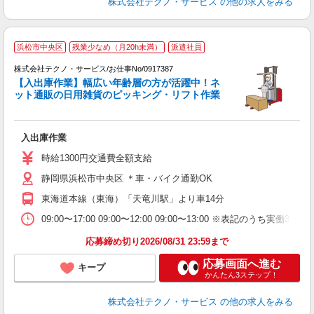
株式会社テクノ・サービス
の他の求人をみる
浜松市中央区
残業少なめ（月20h未満）
派遣社員
株式会社テクノ・サービス/お仕事No/0917387
【入出庫作業】幅広い年齢層の方が活躍中！ネ
ット通販の日用雑貨のピッキング・リフト作業
合
入出庫作業
履
ラ
時給1300円交通費全額支給
バ
静岡県浜松市中央区 ＊車・バイク通勤OK
格
東海道本線（東海）「天竜川駅」より車14分
09:00〜17:00 09:00〜12:00 09:00〜13:00 ※表記
応募締め切り2026/08/31 23:59まで
応募画面へ進む
キープ
かんたん3ステップ！
株式会社テクノ・サービス
の他の求人をみる