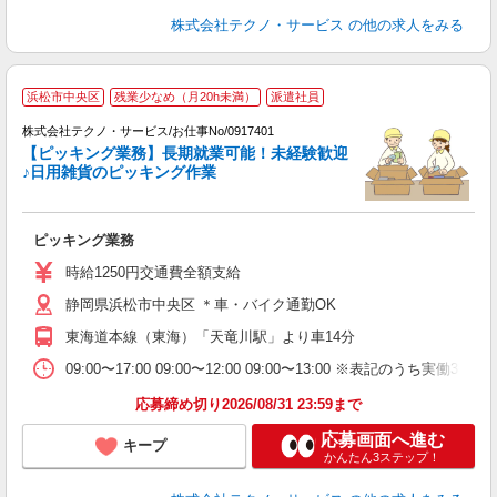
株式会社テクノ・サービス
の他の求人をみる
浜松市中央区
残業少なめ（月20h未満）
派遣社員
株式会社テクノ・サービス/お仕事No/0917401
【ピッキング業務】長期就業可能！未経験歓迎
♪日用雑貨のピッキング作業
ル
ピッキング業務
履
ミ
時給1250円交通費全額支給
O
静岡県浜松市中央区 ＊車・バイク通勤OK
制
東海道本線（東海）「天竜川駅」より車14分
09:00〜17:00 09:00〜12:00 09:00〜13:00 ※表記
応募締め切り2026/08/31 23:59まで
応募画面へ進む
キープ
かんたん3ステップ！