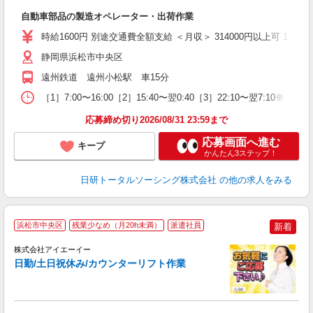
W
自動車部品の製造オペレーター・出荷作業
入
交
時給1600円 別途交通費全額支給 ＜月収＞ 314000円以上可 162.64
静岡県浜松市中央区
遠州鉄道 遠州小松駅 車15分
［1］7:00〜16:00［2］15:40〜翌0:40［3］22:10〜翌7:10※
応募締め切り2026/08/31 23:59まで
応募画面へ進む
キープ
かんたん3ステップ！
日研トータルソーシング株式会社
の他の求人をみる
浜松市中央区
残業少なめ（月20h未満）
派遣社員
新着
株式会社アイエーイー
日勤/土日祝休み/カウンターリフト作業
験