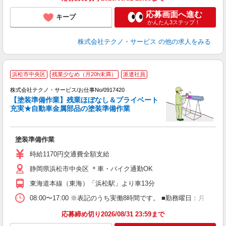
応募画面へ進む
キープ
かんたん3ステップ！
株式会社テクノ・サービス
の他の求人をみる
浜松市中央区
残業少なめ（月20h未満）
派遣社員
で
株式会社テクノ・サービス/お仕事No/0917420
【塗装準備作業】残業ほぼなし＆プライベート
充実★自動車金属部品の塗装準備作業
ク
塗装準備作業
履
ミ
時給1170円交通費全額支給
勤
静岡県浜松市中央区 ＊車・バイク通勤OK
あ
東海道本線（東海）「浜松駅」より車13分
08:00〜17:00 ※表記のうち実働8時間です。 ■勤務曜日：月
応募締め切り2026/08/31 23:59まで