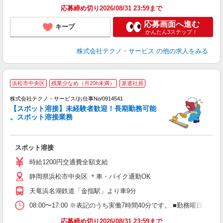
応募締め切り2026/08/31 23:59まで
応募画面へ進む
キープ
かんたん3ステップ！
株式会社テクノ・サービス
の他の求人をみる
浜松市中央区
残業少なめ（月20h未満）
派遣社員
株式会社テクノ・サービス/お仕事No/0914541
【スポット溶接】未経験者歓迎！長期勤務可能
。スポット溶接業務
ー
スポット溶接
履
ミ
時給1200円交通費全額支給
店
静岡県浜松市中央区 ＊車・バイク通勤OK
給
天竜浜名湖鉄道「金指駅」より車9分
08:00〜17:00 ※表記のうち実働7時間40分です。 ■勤務曜日
応募締め切り2026/08/31 23:59まで