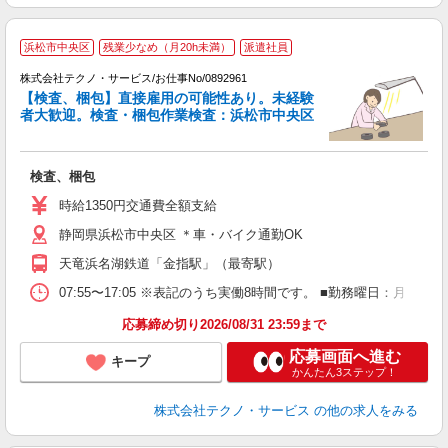
浜松市中央区
残業少なめ（月20h未満）
派遣社員
株式会社テクノ・サービス/お仕事No/0892961
【検査、梱包】直接雇用の可能性あり。未経験
者大歓迎。検査・梱包作業検査：浜松市中央区
フ
は
検査、梱包
履
ミ
時給1350円交通費全額支給
O
静岡県浜松市中央区 ＊車・バイク通勤OK
り
天竜浜名湖鉄道「金指駅」（最寄駅）
07:55〜17:05 ※表記のうち実働8時間です。 ■勤務曜日：月
応募締め切り2026/08/31 23:59まで
応募画面へ進む
キープ
かんたん3ステップ！
株式会社テクノ・サービス
の他の求人をみる