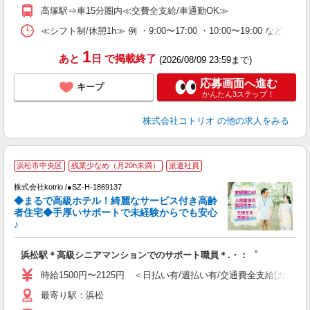
高塚駅⇒車15分圏内≪交費全支給/車通勤OK≫
≪シフト制/休憩1h≫ 例 ・9:00〜17:00 ・10:00〜19:00 など 
1
あと
日
で掲載終了
(2026/08/09 23:59まで)
応募画面へ進む
キープ
かんたん3ステップ！
株式会社コトリオ
の他の求人をみる
浜松市中央区
残業少なめ（月20h未満）
派遣社員
最
株式会社kotrio /●SZ-H-1869137
女
◆まるで高級ホテル！綺麗なサービス付き高齢
ド
者住宅◆手厚いサポートで未経験からでも安心
活
♪
ル
自
浜松駅＊高級シニアマンションでのサポート職員＊.・：゜
役
時給1500円〜2125円 ＜日払い有/週払い有/交通費全支給(ガソリ
最寄り駅：浜松