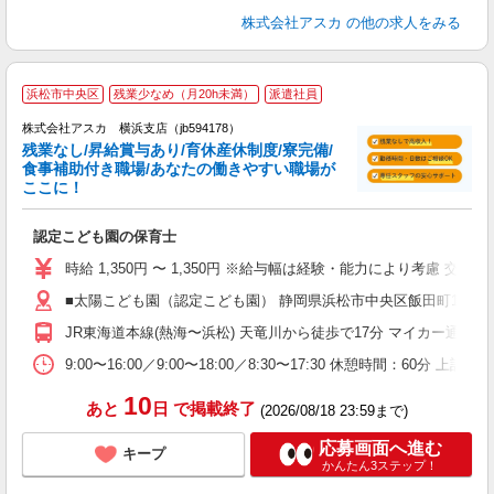
株式会社アスカ
の他の求人をみる
浜松市中央区
残業少なめ（月20h未満）
派遣社員
株式会社アスカ 横浜支店（jb594178）
残業なし/昇給賞与あり/育休産休制度/寮完備/
食事補助付き職場/あなたの働きやすい職場が
ここに！
面
認定こども園の保育士
入
不
時給 1,350円 〜 1,350円 ※給与幅は経験・能力により考慮 交
あ
■太陽こども園（認定こども園） 静岡県浜松市中央区飯田町1507 
業
JR東海道本線(熱海〜浜松) 天竜川から徒歩で17分 マイカー通勤可
形
9:00〜16:00／9:00〜18:00／8:30〜17:30 休憩時間：
10
あと
日
で掲載終了
(2026/08/18 23:59まで)
応募画面へ進む
キープ
かんたん3ステップ！