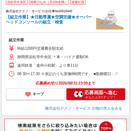
浜松市中央区
残業少なめ（月20h未満）
派遣社員
株式会社テクノ・サービス/お仕事No/0919445
【組立作業】★日勤専属★空調完備★オーバー
ヘッドコンソールの組立・検査
仕
組立作業
履
ミ
時給1200円交通費全額支給
O
静岡県浜松市中央区 ＊車・バイク通勤OK
り
遠州鉄道「遠州小松駅」より車11分
08:30〜17:30 ※表記のうち実働8時間です。 ■勤務曜日：月
応募締め切り2026/08/31 23:59まで
応募画面へ進む
キープ
かんたん3ステップ！
株式会社テクノ・サービス
の他の求人をみる