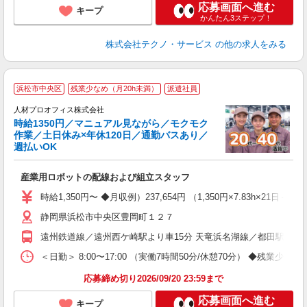
応募画面へ進む
キープ
かんたん3ステップ！
株式会社テクノ・サービス
の他の求人をみる
＜
浜松市中央区
残業少なめ（月20h未満）
派遣社員
人材プロオフィス株式会社
り
時給1350円／マニュアル見ながら／モクモク
【
作業／土日休み×年休120日／通勤バスあり／
週払いOK
O
お
産業用ロボットの配線および組立スタッフ
W
経
時給1,350円〜 ◆月収例）237,654円 （1,350円×7.83h×21
ー
静岡県浜松市中央区豊岡町１２７
年
勤
遠州鉄道線／遠州西ケ崎駅より車15分 天竜浜名湖線／都田駅より車
会
ス
＜日勤＞ 8:00〜17:00 （実働7時間50分/休憩70分） ◆残業少な
応募締め切り2026/09/20 23:59まで
応募画面へ進む
キープ