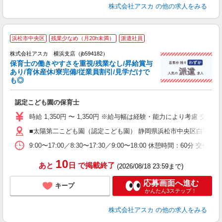
株式会社アスカ
の他の求人をみる
浜松市中央区
残業少なめ（月20h未満）
派遣社員
株式会社アスカ 横浜支店（jb594182）
保育士の働きやすさを重視/残業なし/昇給賞与
あり/育休産休/寮完備/従業員割引/見学だけで
も◎
面
認定こども園の保育士
入
不
時給 1,350円 〜 1,350円 ※給与幅は経験・能力により考慮 交
あ
■太陽第二こども園（認定こども園） 静岡県浜松市中央区白羽町12
満
退
9:00〜17:00／8:30〜17:30／9:00〜18:00 休憩時間：
10
あと
日
で掲載終了
(2026/08/18 23:59まで)
応募画面へ進む
キープ
かんたん3ステップ！
株式会社アスカ
の他の求人をみる