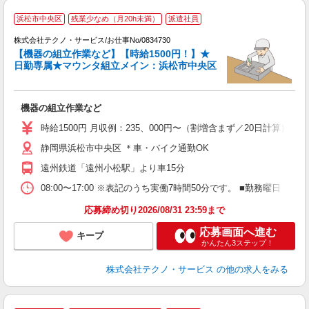
浜松市中央区
残業少なめ（月20h未満）
派遣社員
グ
株式会社テクノ・サービス/お仕事No/0834730
【機器の組立作業など】【時給1500円！】★
日勤専属★マウンタ組立メイン：浜松市中央区
の
機器の組立作業など
履
タ
時給1500円 月収例：235、000円〜（割増含まず／20日計算
給
静岡県浜松市中央区 ＊車・バイク通勤OK
（
遠州鉄道「遠州小松駅」より車15分
08:00〜17:00 ※表記のうち実働7時間50分です。 ■勤務曜日
応募締め切り2026/08/31 23:59まで
応募画面へ進む
キープ
かんたん3ステップ！
株式会社テクノ・サービス
の他の求人をみる