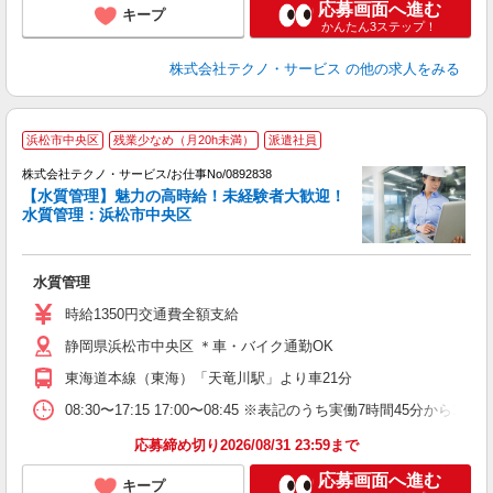
応募画面へ進む
キープ
かんたん3ステップ！
株式会社テクノ・サービス
の他の求人をみる
浜松市中央区
残業少なめ（月20h未満）
派遣社員
株式会社テクノ・サービス/お仕事No/0892838
【水質管理】魅力の高時給！未経験者大歓迎！
水質管理：浜松市中央区
い
水質管理
履
ミ
時給1350円交通費全額支給
O
静岡県浜松市中央区 ＊車・バイク通勤OK
り
東海道本線（東海）「天竜川駅」より車21分
08:30〜17:15 17:00〜08:45 ※表記のうち実働7時間4
応募締め切り2026/08/31 23:59まで
応募画面へ進む
キープ