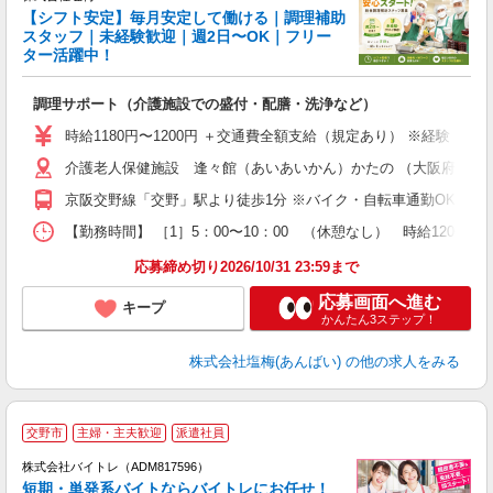
【シフト安定】毎月安定して働ける｜調理補助
す
スタッフ｜未経験歓迎｜週2日〜OK｜フリー
ター活躍中！
理
調理サポート（介護施設での盛付・配膳・洗浄など）
女
時給1180円〜1200円 ＋交通費全額支給（規定あり） ※経験・
ド
介護老人保健施設 逢々館（あいあいかん）かたの （大阪府交野市私部
煙
副
京阪交野線「交野」駅より徒歩1分 ※バイク・自転車通勤OK ※
【勤務時間】 ［1］5：00〜10：00 （休憩なし） 時給1200円
応募締め切り2026/10/31 23:59まで
応募画面へ進む
キープ
かんたん3ステップ！
株式会社塩梅(あんばい)
の他の求人をみる
交野市
主婦・主夫歓迎
派遣社員
ィ
株式会社バイトレ（ADM817596）
短期・単発系バイトならバイトレにお任せ！