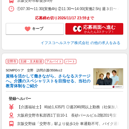
京阪交野市駅徒歩5分
①07:30〜11:30(実働4h) ②11:30〜14:00(実働2.5h) 週３日〜４
応募締め切り2026/11/17 23:59まで
応募画面へ進む
キープ
かんたん3ステップ！
イフスコヘルスケア株式会社
の他の求人をみる
【
交野市
主婦・主夫歓迎
アルバイト
パート
SOMPOケア 交野 訪問介護/3558cc2
資格を活かして働きながら、さらなるステージ
へ。介護のスペシャリストを目指せる、当社の
教育体制をご紹介
ャ
登録ヘルパー
未
ル
【介護福祉士】 時給1,635円 ◎週20時間以上勤務（社保加入者）の場
躍
大阪府交野市私部西1丁目10-1 長砂パールビル2階201号室
O
会
京阪交野線「交野市」駅より徒歩1分 車通勤不可、バイク通勤可
険