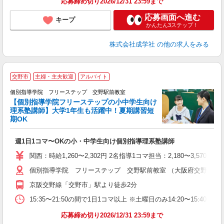
応募締め切り2026/12/31 23:59まで
応募画面へ進む
キープ
かんたん3ステップ！
株式会社成学社
の他の求人をみる
交野市
主婦・主夫歓迎
アルバイト
個別指導学院 フリーステップ 交野駅前教室
【個別指導学院フリーステップの小中学生向け
理系塾講師】大学1年生も活躍中！夏期講習短
期OK
「
週1日1コマ〜OKの小・中学生向け個別指導理系塾講師
入
主
関西：時給1,260〜2,302円 2名指導1コマ担当：2,180〜3,
日
個別指導学院 フリーステップ 交野駅前教室 （大阪府交野市私部西1
自
京阪交野線「交野市」駅より徒歩2分
15:35〜21:50の間で1日1コマ以上 ※土曜日のみ14:20〜15:40
応募締め切り2026/12/31 23:59まで