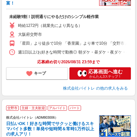
富！
ス
ロ
未経験9割！説明通りにやるだけのシンプル軽作業
即
活
時給1272円（就業先により異なる）
（
大阪府交野市
短
K
「星田」より徒歩で10分 「香里園」より車で10分 「交野市」より
日
髪
週1日以上/お好きな時間で勤務◎ 朝ダケ・昼ダケ・夜ダケ・夜勤など、 ご自
応募締め切り2026/08/31 23:59まで
応募画面へ進む
キープ
かんたん3ステップ！
株式会社バイトレ
の他の求人をみる
交野市
主婦・主夫歓迎
アルバイト
パート
株式会社バイトレ（ADM803006）
く
日払いOK！好きな時間でサクッと働けるスキ
マバイト多数！単発や短時間＆常時1万件以上
☆
の求人アリ！