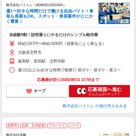
株式会社バイトレ（ADM251225GN01）
週1〜好きな時間だけで働ける自由バイト！単
発も長期もOK。スポット・単発案件がとにか
も
く豊富！
気
未経験9割！説明通りにやるだけのシンプル軽作業
即
活
時給1357円〜時給1500円（就業先により異なる）
（
大阪府交野市
短
K
最寄駅：星田駅、交野市駅
日
髪
週1日以上/お好きな時間で勤務◎ 朝ダケ・昼ダケ・夜ダケ・夜勤など、 ご自
応募締め切り2026/08/31 23:59まで
応募画面へ進む
キープ
かんたん3ステップ！
株式会社バイトレ
の他の求人をみる
■
交野市
主婦・主夫歓迎
アルバイト
パート
株式会社塩梅