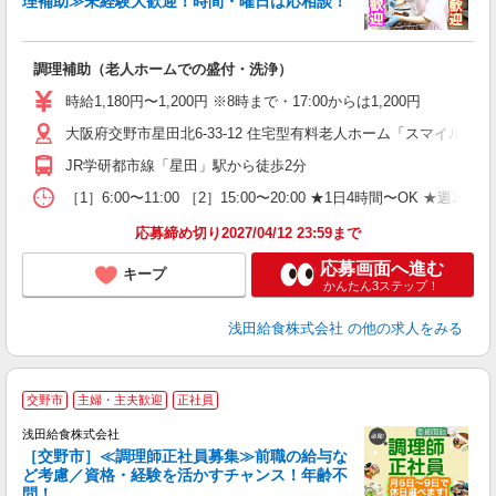
理補助≫未経験大歓迎！時間・曜日は応相談！
で
調理補助（老人ホームでの盛付・洗浄）
入
躍
時給1,180円〜1,200円 ※8時まで・17:00からは1,200円
（
大阪府交野市星田北6-33-12 住宅型有料老人ホーム「スマイルら
シ
JR学研都市線「星田」駅から徒歩2分
［1］6:00〜11:00 ［2］15:00〜20:00 ★1日4時間〜OK ★週2日〜
応募締め切り2027/04/12 23:59まで
応募画面へ進む
キープ
かんたん3ステップ！
浅田給食株式会社
の他の求人をみる
交野市
主婦・主夫歓迎
正社員
浅田給食株式会社
［交野市］≪調理師正社員募集≫前職の給与な
ど考慮／資格・経験を活かすチャンス！年齢不
問！