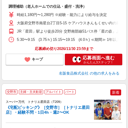
残
調理補助（老人ホームでの仕込・盛付・洗浄）
経
（
時給1,180円〜1,280円 ※経験・能力により給与を決定
K
大阪府交野市南星台2丁目5-15 ケアハウスきんもくせい内の厨房
JR「星田」駅より徒歩20分 交野南部線51バス停「星の森」より
5:30〜9:15 (3.75ｈ) 15:15〜19:15 (4.0ｈ) ≪期間≫ 1年以上
応募締め切り2026/11/30 23:59まで
応募画面へ進む
キープ
かんたん3ステップ！
名阪食品株式会社
の他の求人をみる
交野市
主婦・主夫歓迎
アルバイト
パート
新着
スーパー万代 トナリエ星田店（T209）
《宅配ピッキング》［交野市］［トナリエ星田
店］・経験不問・1日4h・週2〜OK
く
入