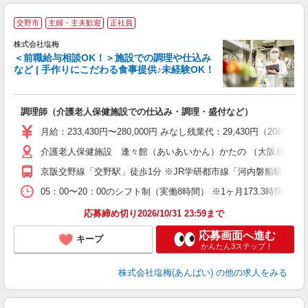
交野市
主婦・主夫歓迎
正社員
株式会社塩梅
＜前職給与相談OK！＞施設での調理や仕込み
など | 手作りにこだわる食事提供♪未経験OK！
さ
調理師（介護老人保健施設での仕込み・調理・盛付など）
入
ル
月給：233,430円〜280,000円 みなし残業代：29,430
躍
介護老人保健施設 逢々館（あいあいかん）かたの （大阪府交野市私部
通
援
京阪交野線「交野駅」徒歩1分 ※JR学研都市線「河内磐船駅」か
05：00〜20：00のシフト制（実働8時間） ※1ヶ月173.3時間勤
応募締め切り2026/10/31 23:59まで
応募画面へ進む
キープ
かんたん3ステップ！
株式会社塩梅(あんばい)
の他の求人をみる