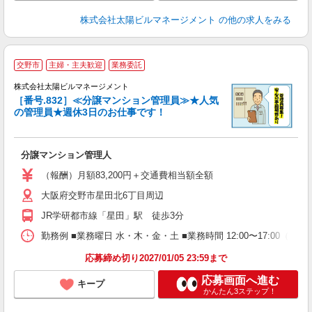
株式会社太陽ビルマネージメント
の他の求人をみる
交野市
主婦・主夫歓迎
業務委託
夫
株式会社太陽ビルマネージメント
［番号.832］≪分譲マンション管理員≫★人気
の管理員★週休3日のお仕事です！
問
分譲マンション管理人
未
ラ
（報酬）月額83,200円＋交通費相当額全額
ア
大阪府交野市星田北6丁目周辺
JR学研都市線「星田」駅 徒歩3分
勤務例 ■業務曜日 水・木・金・土 ■業務時間 12:00〜17:00
応募締め切り2027/01/05 23:59まで
応募画面へ進む
キープ
かんたん3ステップ！