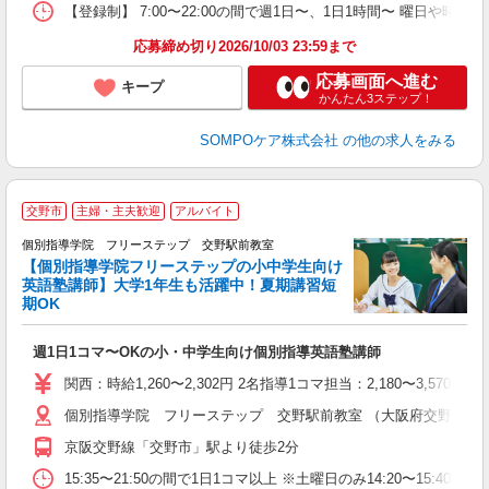
【登録制】 7:00〜22:00の間で週1日〜、1日1時間〜 曜日や
応募締め切り2026/10/03 23:59まで
応募画面へ進む
キープ
かんたん3ステップ！
SOMPOケア株式会社
の他の求人をみる
交野市
主婦・主夫歓迎
アルバイト
個別指導学院 フリーステップ 交野駅前教室
【個別指導学院フリーステップの小中学生向け
英語塾講師】大学1年生も活躍中！夏期講習短
期OK
☆
週1日1コマ〜OKの小・中学生向け個別指導英語塾講師
入
主
関西：時給1,260〜2,302円 2名指導1コマ担当：2,180〜3,
日
個別指導学院 フリーステップ 交野駅前教室 （大阪府交野市私部西1
自
京阪交野線「交野市」駅より徒歩2分
15:35〜21:50の間で1日1コマ以上 ※土曜日のみ14:20〜15:40