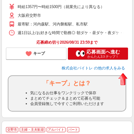
活
時給1357円〜時給1500円（就業先により異なる）
（
大阪府交野市
短
K
最寄駅：河内森駅、河内磐船駅、私市駅
日
髪
週1日以上/お好きな時間で勤務◎ 朝ダケ・昼ダケ・夜ダケ・夜勤など、 ご自
応募締め切り2026/08/31 23:59まで
応募画面へ進む
キープ
かんたん3ステップ！
株式会社バイトレ
の他の求人をみる
「キープ」とは？
気になるお仕事をワンクリックで保存
まとめてチェック＆まとめて応募も可能
会員登録無しで今すぐご利用いただけます
交野市
主婦・主夫歓迎
アルバイト
パート