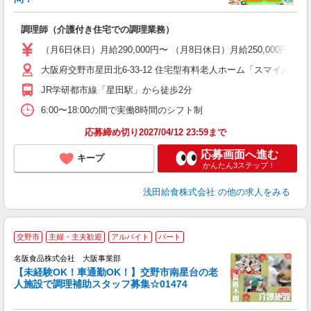
う
調理師（介護付き住宅での調理業務）
入
躍
（月6日休日）月給290,000円〜 （月8日休日）月給250,000円
（
大阪府交野市星田北6-33-12 住宅型有料老人ホーム「スマイルラ
あ
JR学研都市線「星田駅」から徒歩2分
6:00〜18:00の間で実働8時間のシフト制
応募締め切り2027/04/12 23:59まで
応募画面へ進む
キープ
かんたん3ステップ！
浅田給食株式会社
の他の求人をみる
交野市
主婦・主夫歓迎
アルバイト
パート
名阪食品株式会社 大阪事業部
方
【未経験OK！車通勤OK！】交野市南星台の老
人施設で調理補助スタッフ募集☆01474