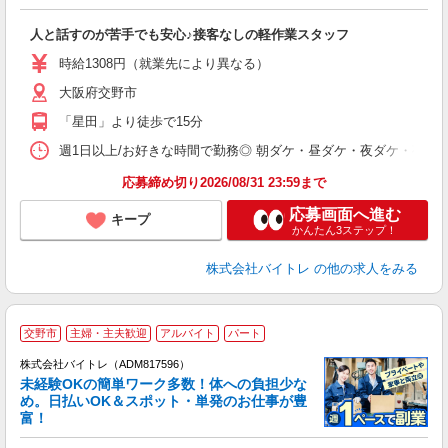
験
人と話すのが苦手でも安心♪接客なしの軽作業スタッフ
即
活
時給1308円（就業先により異なる）
（
大阪府交野市
短
K
「星田」より徒歩で15分
日
髪
週1日以上/お好きな時間で勤務◎ 朝ダケ・昼ダケ・夜ダケ・夜勤など、 ご自
応募締め切り2026/08/31 23:59まで
応募画面へ進む
キープ
かんたん3ステップ！
株式会社バイトレ
の他の求人をみる
交野市
主婦・主夫歓迎
アルバイト
パート
株式会社バイトレ（ADM817596）
未経験OKの簡単ワーク多数！体への負担少な
め。日払いOK＆スポット・単発のお仕事が豊
富！
ス