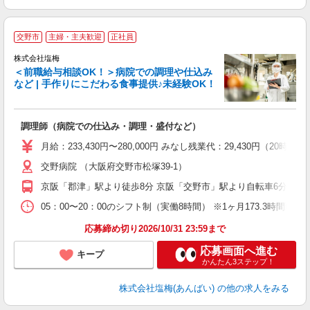
交野市
主婦・主夫歓迎
正社員
株式会社塩梅
＜前職給与相談OK！＞病院での調理や仕込み
など | 手作りにこだわる食事提供♪未経験OK！
さ
調理師（病院での仕込み・調理・盛付など）
入
ル
月給：233,430円〜280,000円 みなし残業代：29,430
躍
交野病院 （大阪府交野市松塚39-1）
通
援
京阪「郡津」駅より徒歩8分 京阪「交野市」駅より自転車6分 京阪
05：00〜20：00のシフト制（実働8時間） ※1ヶ月173.3時間勤
応募締め切り2026/10/31 23:59まで
応募画面へ進む
キープ
かんたん3ステップ！
株式会社塩梅(あんばい)
の他の求人をみる