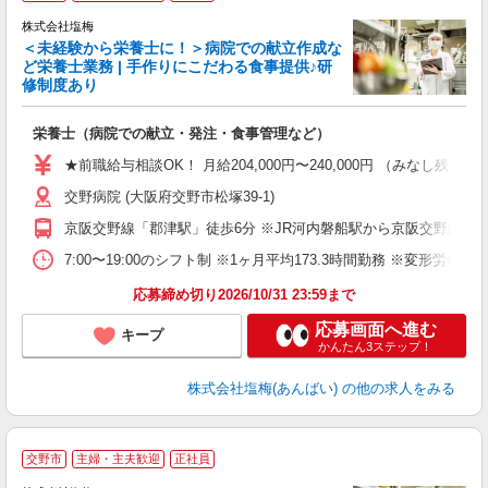
株式会社塩梅
＜未経験から栄養士に！＞病院での献立作成な
ど栄養士業務 | 手作りにこだわる食事提供♪研
き
修制度あり
年
充
栄養士（病院での献立・発注・食事管理など）
入
主
★前職給与相談OK！ 月給204,000円〜240,000円 （みな
（
交野病院 (大阪府交野市松塚39-1)
べ
京阪交野線「郡津駅」徒歩6分 ※JR河内磐船駅から京阪交野線河内
7:00〜19:00のシフト制 ※1ヶ月平均173.3時間勤務 ※変形労働時
応募締め切り2026/10/31 23:59まで
応募画面へ進む
キープ
かんたん3ステップ！
株式会社塩梅(あんばい)
の他の求人をみる
交野市
主婦・主夫歓迎
正社員