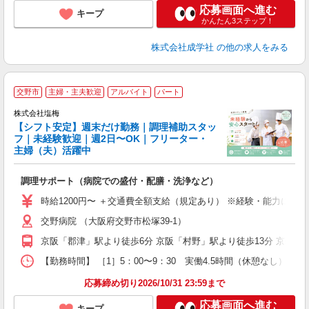
応募画面へ進む
キープ
かんたん3ステップ！
株式会社成学社
の他の求人をみる
■
交野市
主婦・主夫歓迎
アルバイト
パート
株式会社塩梅
【シフト安定】週末だけ勤務｜調理補助スタッ
フ｜未経験歓迎｜週2日〜OK｜フリーター・
主婦（夫）活躍中
務
調理サポート（病院での盛付・配膳・洗浄など）
入
中
時給1200円〜 ＋交通費全額支給（規定あり） ※経験・能力によ
代
交野病院 （大阪府交野市松塚39-1）
髪
業
京阪「郡津」駅より徒歩6分 京阪「村野」駅より徒歩13分 京阪「
員
【勤務時間】 ［1］5：00〜9：30 実働4.5時間（休憩なし） ［2
応募締め切り2026/10/31 23:59まで
応募画面へ進む
キープ