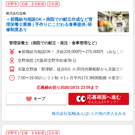
交野市
主婦・主夫歓迎
正社員
株式会社塩梅
＜前職給与相談OK＞病院での献立作成など管
理栄養士業務 | 手作りにこだわる食事提供♪研
き
修制度あり
年
充
管理栄養士（病院での献立・発注・食事管理など）
入
主
★前職給与相談OK！ 月給229,000円〜275,000円 （みなし
（
交野病院 (大阪府交野市松塚39-1)
べ
京阪交野線「郡津駅」徒歩6分 ※JR河内磐船駅から京阪交野線河内
7:00〜19:00のシフト制 ※1ヶ月平均173.3時間勤務 ※変形労働時
応募締め切り2026/10/31 23:59まで
応募画面へ進む
キープ
かんたん3ステップ！
株式会社塩梅(あんばい)
の他の求人をみる
交野市
主婦・主夫歓迎
正社員