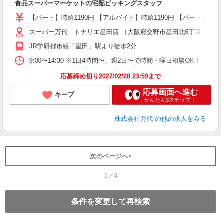
食品スーパーマーケットの宅配ピッキングスタッフ
活
（
【パート】時給1190円 【アルバイト】時給1190円 【パート】の時給詳細
シ
務
スーパー万代 トナリエ星田店 （大阪府交野市星田北6丁目15番1
JR学研都市線「星田」駅より徒歩2分
9:00〜14:30 ※1日4時間〜、週2日〜で時間・曜日相談OK！！ ※
応募締め切り2027/02/28 23:59まで
応募画面へ進む
キープ
かんたん3ステップ！
株式会社万代
の他の求人をみる
次のページへ
1／4
条件を変更して再検索