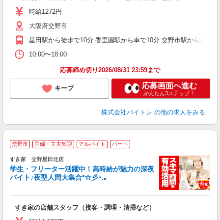
活
時給1272円
（
大阪府交野市
煙
週
星田駅から徒歩で10分 香里園駅から車で10分 交野市駅からバスで
10:00〜18:00
応募締め切り2026/08/31 23:59まで
応募画面へ進む
キープ
かんたん3ステップ！
株式会社バイトレ
の他の求人をみる
交野市
主婦・主夫歓迎
アルバイト
パート
すき家 交野星田北店
学生・フリーター活躍中！高時給が魅力の深夜
バイト♪夜型人間大集合*☆彡･.｡
つ
すき家の店舗スタッフ（接客・調理・清掃など）
履
ミ