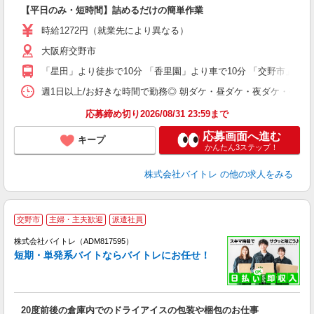
ロ
【平日のみ・短時間】詰めるだけの簡単作業
即
活
時給1272円（就業先により異なる）
（
大阪府交野市
短
K
「星田」より徒歩で10分 「香里園」より車で10分 「交野市」より
日
髪
週1日以上/お好きな時間で勤務◎ 朝ダケ・昼ダケ・夜ダケ・夜勤など、 ご自
応募締め切り2026/08/31 23:59まで
応募画面へ進む
キープ
かんたん3ステップ！
株式会社バイトレ
の他の求人をみる
交野市
主婦・主夫歓迎
派遣社員
ィ
株式会社バイトレ（ADM817595）
短期・単発系バイトならバイトレにお任せ！
い
20度前後の倉庫内でのドライアイスの包装や梱包のお仕事
即