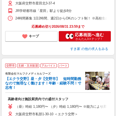
大阪府交野市星田北3-37-4
夜
割
JR学研都市線「星田」駅より徒歩8分
24時間募集 1日2時間、週2日からOKのシフト制！ ※高校生のシ
応募締め切り2026/08/31 23:59まで
応募画面へ進む
キープ
かんたん3ステップ！
すき家
の他の求人をみる
交野市
主婦・主夫歓迎
アルバイト
パート
有限会社マルフクメディカルフーズ
未
【エクラ交野】昼・夕【交野市】 短時間勤務
ル
なので無理なく働けます！年齢・経験不問！寸
志有！
高齢者向け施設厨房内での盛付スタッフ
（昼）時給 1,180円〜 （夕）時給 1,180円〜 ※能力により昇給あ
大阪府交野市私部1‐30‐10 ＜エクラ交野＞