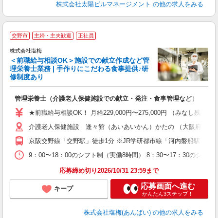
株式会社太陽ビルマネージメント
の他の求人をみる
交野市
主婦・主夫歓迎
正社員
株式会社塩梅
＜前職給与相談OK＞施設での献立作成など管
理栄養士業務 | 手作りにこだわる食事提供♪研
き
修制度あり
年
充
管理栄養士（介護老人保健施設での献立・発注・食事管理など）
入
ル
★前職給与相談OK！ 月給229,000円〜275,000円 （みなし
躍
介護老人保健施設 逢々館（あいあいかん）かたの （大阪府交野市私部
り
京阪交野線「交野駅」徒歩1分 ※JR学研都市線「河内磐船駅」か
9：00〜18：00のシフト制（実働8時間） 8：30〜17：30のシフ
応募締め切り2026/10/31 23:59まで
応募画面へ進む
キープ
かんたん3ステップ！
株式会社塩梅(あんばい)
の他の求人をみる