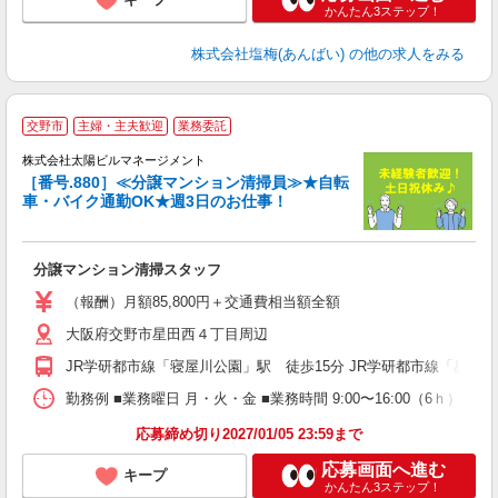
かんたん3ステップ！
株式会社塩梅(あんばい)
の他の求人をみる
交野市
主婦・主夫歓迎
業務委託
夫
株式会社太陽ビルマネージメント
［番号.880］≪分譲マンション清掃員≫★自転
車・バイク通勤OK★週3日のお仕事！
な
分譲マンション清掃スタッフ
未
ラ
（報酬）月額85,800円＋交通費相当額全額
ア
大阪府交野市星田西４丁目周辺
JR学研都市線「寝屋川公園」駅 徒歩15分 JR学研都市線「星田
勤務例 ■業務曜日 月・火・金 ■業務時間 9:00〜16:00（6ｈ
応募締め切り2027/01/05 23:59まで
応募画面へ進む
キープ
かんたん3ステップ！