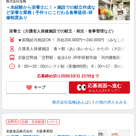
株式会社塩梅
＜未経験から栄養士に！＞施設での献立作成な
ど栄養士業務 | 手作りにこだわる食事提供♪研
き
修制度あり
年
充
栄養士（介護老人保健施設での献立・発注・食事管理など）
入
主
★前職給与相談OK！ 月給204,000円〜240,000円 （みな
（
介護老人保健施設 逢々館（あいあいかん）かたの （大阪府交野市私部
べ
京阪交野線「交野駅」徒歩1分 JR学研都市線「河内磐船駅」から京
9：00〜18：00のシフト制（実働8時間） 8：30〜17：30のシフ
応募締め切り2026/10/31 23:59まで
応募画面へ進む
キープ
かんたん3ステップ！
株式会社塩梅(あんばい)
の他の求人をみる
交野市
主婦・主夫歓迎
パート
名阪食品株式会社 大阪事業部