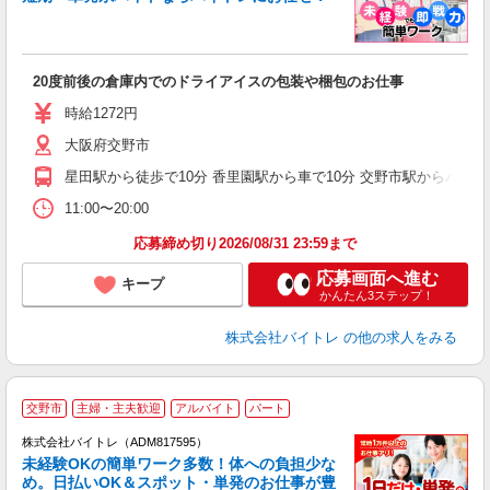
い
20度前後の倉庫内でのドライアイスの包装や梱包のお仕事
即
活
時給1272円
（
大阪府交野市
煙
週
星田駅から徒歩で10分 香里園駅から車で10分 交野市駅からバスで
11:00〜20:00
応募締め切り2026/08/31 23:59まで
応募画面へ進む
キープ
かんたん3ステップ！
株式会社バイトレ
の他の求人をみる
交野市
主婦・主夫歓迎
アルバイト
パート
株式会社バイトレ（ADM817595）
未経験OKの簡単ワーク多数！体への負担少な
め。日払いOK＆スポット・単発のお仕事が豊