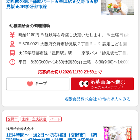
幼稚園の調理補助パート★星田駅★交野市★妙
見坂★JR学研都市線
い
て
幼稚園給食の調理補助
未
O
時給1180円 ※経験等を考慮し決定いたします。 ※土曜日も出勤
交
〒576-0021 大阪府交野市妙見坂７丁目２－２ 認定こども園 
り
★JR学研都市線「星田駅」駅 京阪バス「妙見坂七丁目」
平日 8:30(9:00)〜14:30(休憩30分) 土曜 8:30(9:00
応募締め切り2026/11/30 23:59まで
応募画面へ進む
キープ
かんたん3ステップ！
名阪食品株式会社
の他の求人をみる
交野市
主婦・主夫歓迎
パート
浅田給食株式会社
1日4時間〜・週2日〜で応相談［交野市］《調