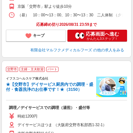
京阪「交野市」駅より徒歩10分
（昼） 10：00〜13：00、10：30〜13：30 二人体制 （夕）
応募締め切り2026/08/31 23:59まで
応募画面へ進む
キープ
かんたん3ステップ！
有限会社マルフクメディカルフーズ
の他の求人をみる
交野市
主婦・主夫歓迎
パート
イフスコヘルスケア株式会社
★【交野市】デイサービス厨房内での調理・盛
付・食器洗浄のお仕事です！★（3150）
っ
調理／デイサービスでの調理（湯煎）・盛付等
入
リ
時給1200円
～
デイサービスほつま （大阪府交野市私部西1-32-1）
選
支