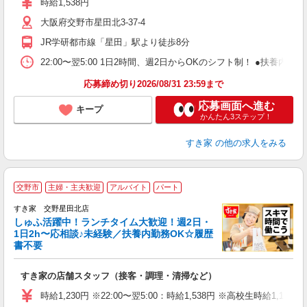
時給1,538円
～
大阪府交野市星田北3-37-4
勤
り
JR学研都市線「星田」駅より徒歩8分
22:00〜翌5:00 1日2時間、週2日からOKのシフト制！ ●扶養内勤務
応募締め切り2026/08/31 23:59まで
応募画面へ進む
キープ
かんたん3ステップ！
すき家
の他の求人をみる
≪
交野市
主婦・主夫歓迎
アルバイト
パート
すき家 交野星田北店
しゅふ活躍中！ランチタイム大歓迎！週2日・
安
1日2h〜応相談♪未経験／扶養内勤務OK☆履歴
書不要
の
すき家の店舗スタッフ（接客・調理・清掃など）
履
タ
時給1,230円 ※22:00〜翌5:00：時給1,538円 ※高校生時給1,177
（