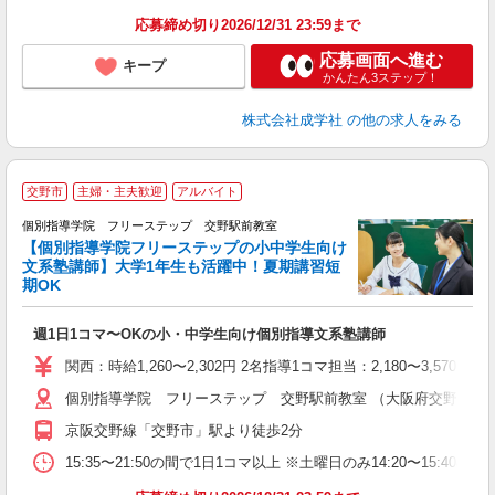
応募締め切り2026/12/31 23:59まで
応募画面へ進む
キープ
かんたん3ステップ！
株式会社成学社
の他の求人をみる
交野市
主婦・主夫歓迎
アルバイト
個別指導学院 フリーステップ 交野駅前教室
【個別指導学院フリーステップの小中学生向け
文系塾講師】大学1年生も活躍中！夏期講習短
期OK
「
週1日1コマ〜OKの小・中学生向け個別指導文系塾講師
入
主
関西：時給1,260〜2,302円 2名指導1コマ担当：2,180〜3,
日
個別指導学院 フリーステップ 交野駅前教室 （大阪府交野市私部西1
自
京阪交野線「交野市」駅より徒歩2分
15:35〜21:50の間で1日1コマ以上 ※土曜日のみ14:20〜15:40