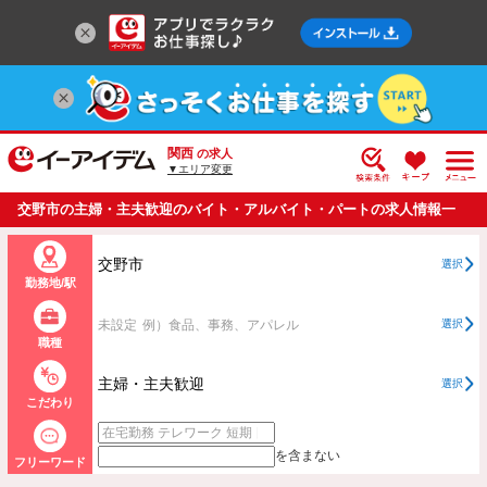
関西
の求人
▼エリア変更
交野市の主婦・主夫歓迎のバイト・アルバイト・パートの求人情報一
覧
交野市
選択
勤務地/駅
未設定
例）食品、事務、アパレル
選択
職種
主婦・主夫歓迎
選択
こだわり
を含まない
フリーワード