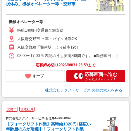
祝休み。機械オペレーター等：交野市
詳
機械オペレーター等
履
ミ
時給1400円交通費全額支給
休
大阪府交野市 ＊車・バイク通勤OK
援
京阪交野線「郡津駅」より徒歩19分
08:00〜17:00 ※表記のうち実働8時間です。 ■勤務曜日：月
応募締め切り2026/08/31 23:59まで
応募画面へ進む
キープ
かんたん3ステップ！
株式会社テクノ・サービス
の他の求人をみる
交野市
派遣社員
株式会社テクノ・サービス/お仕事No/0918026
【フォークリフト作業】高時給1320円♪幅広い
年齢層の方が活躍中！フォークリフト作業