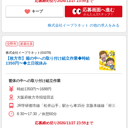
応募締め切り2026/11/27 23:59まで
応募画面へ進む
キープ
かんたん3ステップ！
株式会社イープラネット
の他の求人をみる
交野市
派遣社員
て
株式会社イープラネット(01078)
【枚方市】箱の中への取り付け組立作業◆時給
1350円〜◆土日祝休み
今
筐体の中への取り付け組立作業
時給1350円〜1688円
大阪府枚方市招堤田近
JR学研都市線「松井山手」駅から車15分 京阪本線線「樟葉」駅から
8:30〜17:30 ／休憩60分
応募締め切り2026/11/27 23:59まで