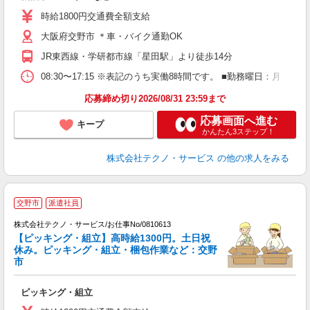
ラ
時給1800円交通費全額支給
O
大阪府交野市 ＊車・バイク通勤OK
格
JR東西線・学研都市線「星田駅」より徒歩14分
08:30〜17:15 ※表記のうち実働8時間です。 ■勤務曜日：月
応募締め切り2026/08/31 23:59まで
応募画面へ進む
キープ
かんたん3ステップ！
株式会社テクノ・サービス
の他の求人をみる
交野市
派遣社員
の
株式会社テクノ・サービス/お仕事No/0810613
【ピッキング・組立】高時給1300円。土日祝
休み。ピッキング・組立・梱包作業など：交野
市
ー
ピッキング・組立
履
高