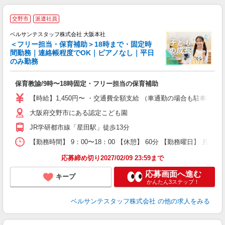
◆
交野市
派遣社員
ベルサンテスタッフ株式会社 大阪本社
面
＜フリー担当・保育補助＞18時まで・固定時
入
間勤務｜連絡帳程度でOK｜ピアノなし｜平日
卒
のみ勤務
ク
0
保育教諭/9時〜18時固定・フリー担当の保育補助
平
K
【時給】1,450円〜 ・交通費全額支給 （車通勤の場合も駐車場
以
大阪府交野市にある認定こども園
貯
JR学研都市線「星田駅」徒歩13分
【勤務時間】 9：00〜18：00 【休憩】 60分 【勤務曜日】 月
応募締め切り2027/02/09 23:59まで
応募画面へ進む
キープ
かんたん3ステップ！
ベルサンテスタッフ株式会社
の他の求人をみる