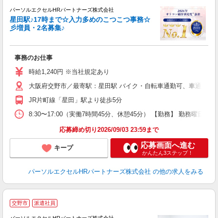
パーソルエクセルHRパートナーズ株式会社
星田駅♪17時まで☆入力多めのこつこつ事務☆
彡増員・2名募集♪
ま
事務のお仕事
未
時給1,240円 ※当社規定あり
大阪府交野市／最寄駅：星田駅 バイク・自転車通勤可、車通勤希
JR片町線「星田」駅より徒歩5分
8:30〜17:00（実働7時間45分、休憩45分） 【勤務】 勤務
応募締め切り2026/09/03 23:59まで
応募画面へ進む
キープ
かんたん3ステップ！
パーソルエクセルHRパートナーズ株式会社
の他の求人をみる
交野市
派遣社員