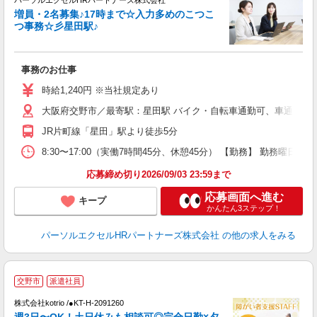
パーソルエクセルHRパートナーズ株式会社
増員・2名募集♪17時まで☆入力多めのこつこ
つ事務☆彡星田駅♪
ま
事務のお仕事
未
時給1,240円 ※当社規定あり
大阪府交野市／最寄駅：星田駅 バイク・自転車通勤可、車通勤希
JR片町線「星田」駅より徒歩5分
8:30〜17:00（実働7時間45分、休憩45分） 【勤務】 勤務
応募締め切り2026/09/03 23:59まで
応募画面へ進む
キープ
かんたん3ステップ！
パーソルエクセルHRパートナーズ株式会社
の他の求人をみる
交野市
派遣社員
は
株式会社kotrio /●KT-H-2091260
女