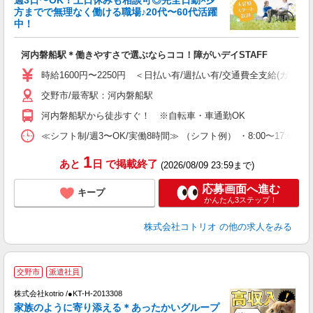
週3日〜OK！土日休みも相談可◎完全日勤×夕
ド
方までで無理なく働ける職場♪20代〜60代活躍
活
中！
ル
自
河内磐船駅＊働きやすさで選ぶならココ！障がいデイSTAFF
役
時給1600円〜2250円 ＜日払い有/週払い有/交通費全支給(ガソリ
交野市/最寄駅：河内磐船駅
河内磐船駅から徒歩すぐ！ ※自転車・車通勤OK
≪シフト制/週3〜OK/実働8時間≫ （シフト例） ・8:00〜17:00
1
あと
日
で掲載終了
(2026/08/09 23:59まで)
応募画面へ進む
キープ
かんたん3ステップ！
株式会社コトリオ
の他の求人をみる
2
交野市
派遣社員
株式会社kotrio /●KT-H-2013308
女
家族のように寄り添える＊あったかいグループ