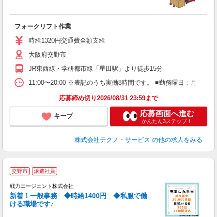
ス
フォークリフト作業
履
ラ
時給1320円交通費全額支給
O
大阪府交野市
JR東西線・学研都市線「星田駅」より徒歩15分
11:00〜20:00 ※表記のうち実働8時間です。 ■勤務曜日：月
応募締め切り2026/08/31 23:59まで
応募画面へ進む
キープ
かんたん3ステップ！
株式会社テクノ・サービス
の他の求人をみる
☆
交野市
派遣社員
戦力エージェント株式会社
新着！一般事務 ◆時給1400円 ◆私服で働
さ
ける職場です♪
職