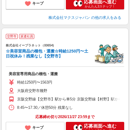
応募画面へ進む
キープ
かんたん3ステップ！
株式会社マクスジャパン
の他の求人をみる
交野市
派遣社員
て
株式会社イープラネット（00654)
☆美容室商品の梱包・運搬☆時給1250円〜土
日祝休み！残業なし【交野市】
今
美容室専用商品の梱包・運搬
時給1250円〜1563円
大阪府交野市幾野
京阪交野線【交野市】駅から車5分 京阪交野線【村野】駅から自転
8:45〜17:30／休憩50分 残業なし
応募締め切り2026/11/27 23:59まで
応募画面へ進む
キープ