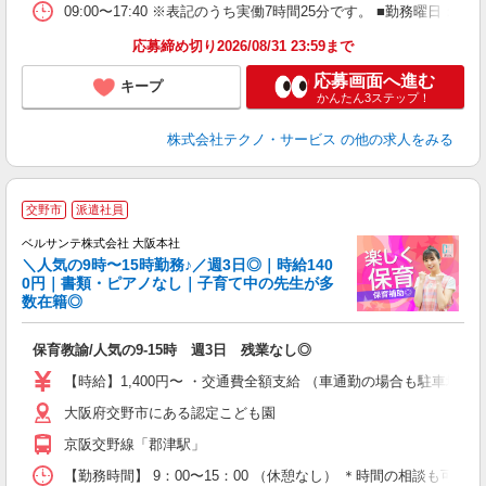
09:00〜17:40 ※表記のうち実働7時間25分です。 ■勤務曜日
応募締め切り2026/08/31 23:59まで
応募画面へ進む
キープ
かんたん3ステップ！
株式会社テクノ・サービス
の他の求人をみる
交野市
派遣社員
せ
ベルサンテ株式会社 大阪本社
＼人気の9時〜15時勤務♪／週3日◎｜時給140
0円｜書類・ピアノなし｜子育て中の先生が多
数在籍◎
の
入
保育教諭/人気の9-15時 週3日 残業なし◎
活
～
【時給】1,400円〜 ・交通費全額支給 （車通勤の場合も駐車場
あ
大阪府交野市にある認定こども園
O
勤
京阪交野線「郡津駅」
度
【勤務時間】 9：00〜15：00 （休憩なし） ＊時間の相談も可能