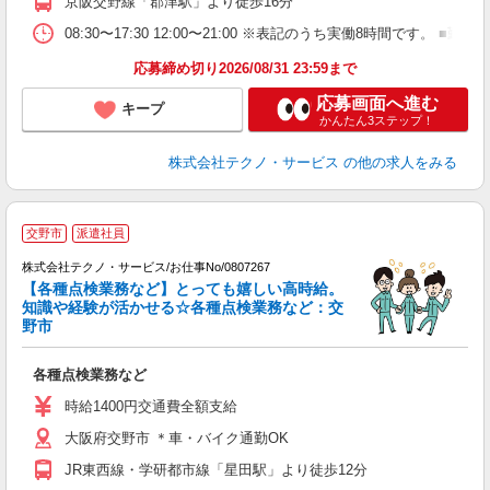
京阪交野線「郡津駅」より徒歩16分
08:30〜17:30 12:00〜21:00 ※表記のうち実働8時間で
応募締め切り2026/08/31 23:59まで
応募画面へ進む
キープ
かんたん3ステップ！
株式会社テクノ・サービス
の他の求人をみる
交野市
派遣社員
株式会社テクノ・サービス/お仕事No/0807267
【各種点検業務など】とっても嬉しい高時給。
知識や経験が活かせる☆各種点検業務など：交
ン
野市
仕
各種点検業務など
履
ラ
時給1400円交通費全額支給
大阪府交野市 ＊車・バイク通勤OK
JR東西線・学研都市線「星田駅」より徒歩12分