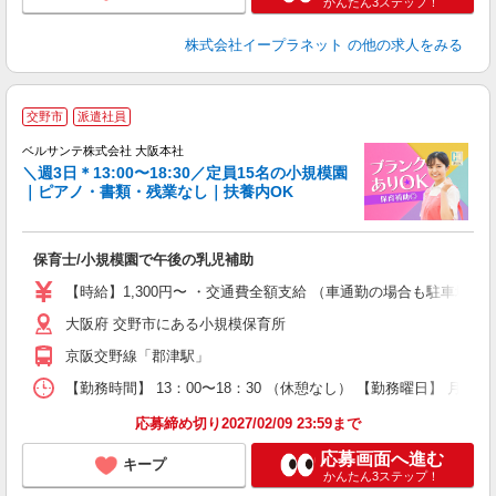
かんたん3ステップ！
株式会社イープラネット
の他の求人をみる
0
交野市
派遣社員
ベルサンテ株式会社 大阪本社
＼週3日＊13:00〜18:30／定員15名の小規模園
｜ピアノ・書類・残業なし｜扶養内OK
い
保育士/小規模園で午後の乳児補助
入
活
【時給】1,300円〜 ・交通費全額支給 （車通勤の場合も駐車場
～
大阪府 交野市にある小規模保育所
あ
煙
京阪交野線「郡津駅」
ー
【勤務時間】 13：00〜18：30 （休憩なし） 【勤務曜日】 月
り
応募締め切り2027/02/09 23:59まで
応募画面へ進む
キープ
かんたん3ステップ！