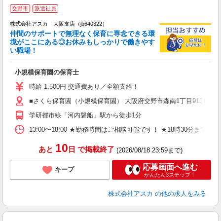
交野市
派遣社員
株式会社アスカ 大阪支店（jb640322）
仲間のサポートで無理なく保育に専念できる環
境がここにある◎お休みもしっかりで働きやす
い職場！
面
小規模保育園の保育士
入
不
時給 1,500円 交通費あり／全額支給！
チ
■さくら保育園（小規模保育園） 大阪府交野市森南1丁目913シャー
り
学研都市線「河内磐船」駅から徒歩1分
13:00〜18:00 ★勤務時間はご相談可能です！ ★18時30分まで
10
あと
日
で掲載終了
(2026/08/18 23:59まで)
応募画面へ進む
キープ
かんたん3ステップ！
株式会社アスカ
の他の求人をみる