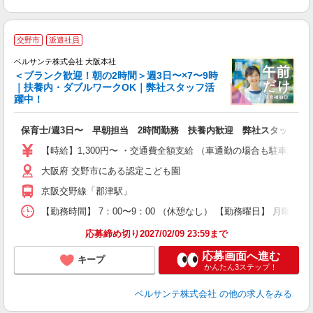
交野市
派遣社員
ベルサンテ株式会社 大阪本社
＜ブランク歓迎！朝の2時間＞週3日〜×7〜9時
｜扶養内・ダブルワークOK｜弊社スタッフ活
躍中！
任
保育士/週3日〜 早朝担当 2時間勤務 扶養内歓迎 弊社スタッフ活
入
活
【時給】1,300円〜 ・交通費全額支給 （車通勤の場合も駐車場
～
大阪府 交野市にある認定こども園
あ
通
京阪交野線「郡津駅」
研
【勤務時間】 7：00〜9：00 （休憩なし） 【勤務曜日】 月曜日
応募締め切り2027/02/09 23:59まで
応募画面へ進む
キープ
かんたん3ステップ！
ベルサンテ株式会社
の他の求人をみる