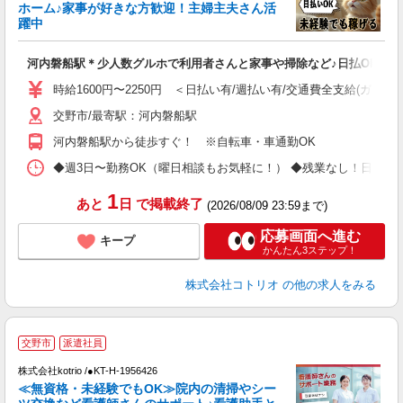
ド
ホーム♪家事が好きな方歓迎！主婦主夫さん活
活
躍中
ル
自
河内磐船駅＊少人数グルホで利用者さんと家事や掃除など♪日払OK
役
時給1600円〜2250円 ＜日払い有/週払い有/交通費全支給(ガソリ
交野市/最寄駅：河内磐船駅
河内磐船駅から徒歩すぐ！ ※自転車・車通勤OK
◆週3日〜勤務OK（曜日相談もお気軽に！） ◆残業なし！日勤のみの勤務もOK 
1
あと
日
で掲載終了
(2026/08/09 23:59まで)
応募画面へ進む
キープ
かんたん3ステップ！
株式会社コトリオ
の他の求人をみる
交野市
派遣社員
株式会社kotrio /●KT-H-1956426
女
≪無資格・未経験でもOK≫院内の清掃やシー
ド