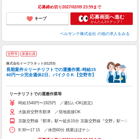
応募締め切り2027/02/09 23:59まで
応募画面へ進む
キープ
かんたん3ステップ！
ベルサンテ株式会社
の他の求人をみる
交野市
派遣社員
て
株式会社イープラネット(01253)
長期案件☆リーチリフトでの運搬作業♪時給15
40円〜☆完全週休2日、バイクＯＫ【交野市】
今
リーチリフトでの運搬作業等
時給1540円〜1925円 ／週払いOK(規定)
大阪府交野市郡津 ／現地面接OK
京阪交野線『郡津』駅〜徒歩15分 京阪交野線『交野』駅〜徒歩20
8:30〜17:15 ／休憩60分 残業ほぼナシ