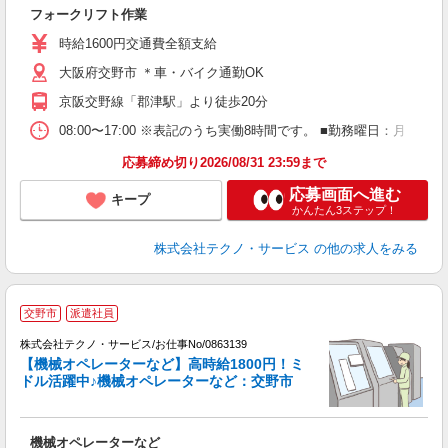
0
フォークリフト作業
履
ラ
時給1600円交通費全額支給
O
大阪府交野市 ＊車・バイク通勤OK
制
京阪交野線「郡津駅」より徒歩20分
08:00〜17:00 ※表記のうち実働8時間です。 ■勤務曜日：月
応募締め切り2026/08/31 23:59まで
応募画面へ進む
キープ
かんたん3ステップ！
株式会社テクノ・サービス
の他の求人をみる
交野市
派遣社員
株式会社テクノ・サービス/お仕事No/0863139
【機械オペレーターなど】高時給1800円！ミ
弁
ドル活躍中♪機械オペレーターなど：交野市
く
機械オペレーターなど
履