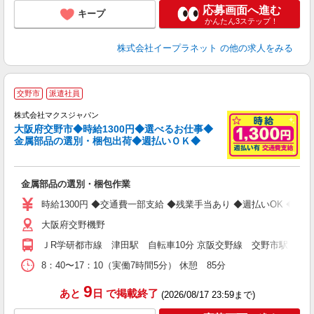
応募画面へ進む
キープ
かんたん3ステップ！
株式会社イープラネット
の他の求人をみる
交野市
派遣社員
株式会社マクスジャパン
フ
大阪府交野市◆時給1300円◆選べるお仕事◆
ク
金属部品の選別・梱包出荷◆週払いＯＫ◆
る
入
金属部品の選別・梱包作業
り
ン
時給1300円 ◆交通費一部支給 ◆残業手当あり ◆週払いOK ◆自
（
大阪府交野機野
宅
ＪR学研都市線 津田駅 自転車10分 京阪交野線 交野市駅 自転
8：40〜17：10（実働7時間5分） 休憩 85分
9
あと
日
で掲載終了
(2026/08/17 23:59まで)