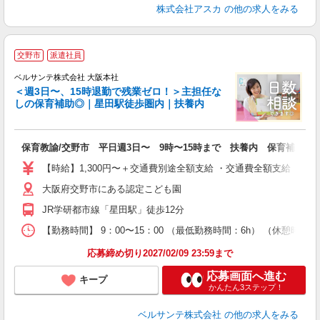
株式会社アスカ
の他の求人をみる
交野市
派遣社員
ベルサンテ株式会社 大阪本社
（
＜週3日〜、15時退勤で残業ゼロ！＞主担任な
しの保育補助◎｜星田駅徒歩圏内｜扶養内
お
ま
保育教諭/交野市 平日週3日〜 9時〜15時まで 扶養内 保育補助
入
活
【時給】1,300円〜＋交通費別途全額支給 ・交通費全額支給 （
～
大阪府交野市にある認定こども園
あ
禁
JR学研都市線「星田駅」徒歩12分
得
【勤務時間】 9：00〜15：00 （最低勤務時間：6h） （休憩時
応募締め切り2027/02/09 23:59まで
応募画面へ進む
キープ
かんたん3ステップ！
ベルサンテ株式会社
の他の求人をみる