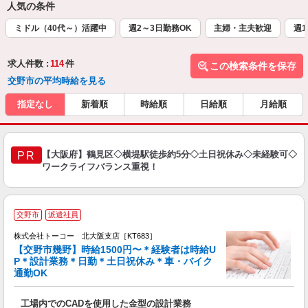
人気の条件
ミドル（40代～）活躍中
週2～3日勤務OK
主婦・主夫歓迎
週1
求人件数 :
114
件
この検索条件を保存
交野市の平均時給を見る
指定なし
新着順
時給順
日給順
月給順
【大阪府】鶴見区◇横堤駅徒歩約5分◇土日祝休み◇未経験可◇
PR
ワークライフバランス重視！
☆
交野市
派遣社員
者
株式会社トーコー 北大阪支店［KT683］
方
【交野市幾野】時給1500円〜＊経験者は時給U
P＊設計業務＊日勤＊土日祝休み＊車・バイク
ご
通勤OK
勤
高
工場内でのCADを使用した金型の設計業務
ー