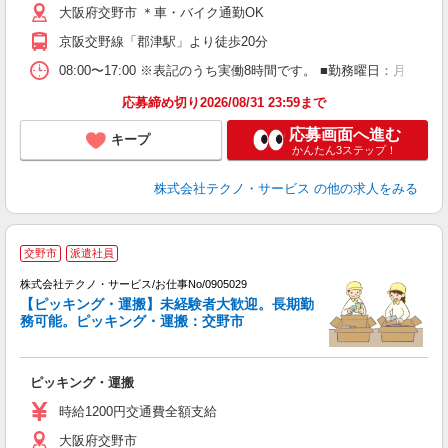
大阪府交野市 ＊車・バイク通勤OK
格
京阪交野線「郡津駅」より徒歩20分
08:00〜17:00 ※表記のうち実働8時間です。 ■勤務曜日：月
応募締め切り2026/08/31 23:59まで
応募画面へ進む
キープ
かんたん3ステップ！
株式会社テクノ・サービス
の他の求人をみる
交野市
派遣社員
を
0
株式会社テクノ・サービス/お仕事No/0905029
分
【ピッキング・運搬】未経験者大歓迎。長期勤
務可能。ピッキング・運搬：交野市
ー
ピッキング・運搬
履
ミ
時給1200円交通費全額支給
大阪府交野市