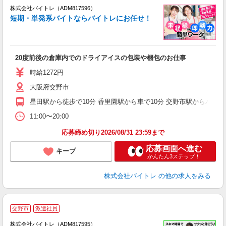
ィ
株式会社バイトレ（ADM817596）
短期・単発系バイトならバイトレにお任せ！
い
20度前後の倉庫内でのドライアイスの包装や梱包のお仕事
即
活
時給1272円
（
大阪府交野市
煙
週
星田駅から徒歩で10分 香里園駅から車で10分 交野市駅からバスで
11:00〜20:00
応募締め切り2026/08/31 23:59まで
応募画面へ進む
キープ
かんたん3ステップ！
株式会社バイトレ
の他の求人をみる
交野市
派遣社員
ィ
株式会社バイトレ（ADM817595）