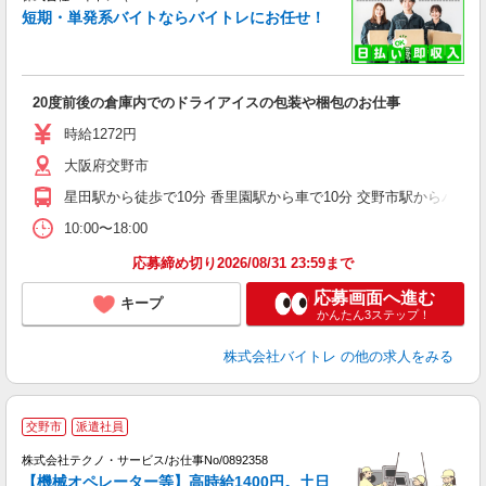
短期・単発系バイトならバイトレにお任せ！
い
20度前後の倉庫内でのドライアイスの包装や梱包のお仕事
即
活
時給1272円
（
大阪府交野市
煙
週
星田駅から徒歩で10分 香里園駅から車で10分 交野市駅からバスで
10:00〜18:00
応募締め切り2026/08/31 23:59まで
応募画面へ進む
キープ
かんたん3ステップ！
株式会社バイトレ
の他の求人をみる
交野市
派遣社員
株式会社テクノ・サービス/お仕事No/0892358
【機械オペレーター等】高時給1400円。土日