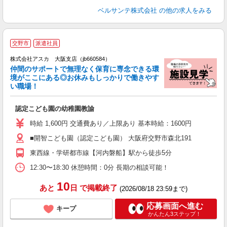
ベルサンテ株式会社
の他の求人をみる
交野市
派遣社員
株式会社アスカ 大阪支店（jb660584）
仲間のサポートで無理なく保育に専念できる環
境がここにある◎お休みもしっかりで働きやす
い職場！
面
認定こども園の幼稚園教諭
入
不
時給 1,600円 交通費あり／上限あり 基本時給：1600円
チ
■開智こども園（認定こども園） 大阪府交野市森北191
り
東西線・学研都市線【河内磐船】駅から徒歩5分
12:30〜18:30 休憩時間：0分 長期の相談可能！
10
あと
日
で掲載終了
(2026/08/18 23:59まで)
応募画面へ進む
キープ
かんたん3ステップ！