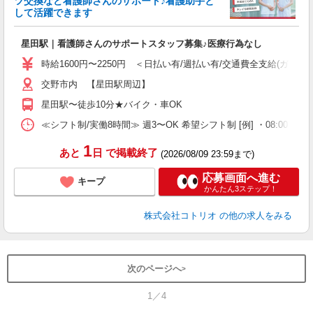
ツ交換など看護師さんのサポート♪看護助手と
活
して活躍できます
ル
自
星田駅｜看護師さんのサポートスタッフ募集♪医療行為なし
役
時給1600円〜2250円 ＜日払い有/週払い有/交通費全支給(ガソリ
交野市内 【星田駅周辺】
星田駅〜徒歩10分★バイク・車OK
≪シフト制/実働8時間≫ 週3〜OK 希望シフト制 [例] ・08:00 〜 17:0
1
あと
日
で掲載終了
(2026/08/09 23:59まで)
応募画面へ進む
キープ
かんたん3ステップ！
株式会社コトリオ
の他の求人をみる
次のページへ
1／4