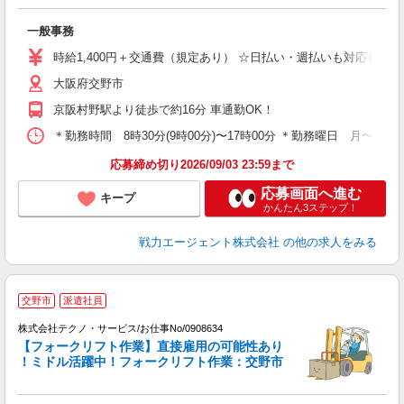
履
ブ
一般事務
あ
時給1,400円＋交通費（規定あり） ☆日払い・週払いも対応してお
大阪府交野市
京阪村野駅より徒歩で約16分 車通勤OK！
＊勤務時間 8時30分(9時00分)〜17時00分 ＊勤務曜日 月〜
応募締め切り2026/09/03 23:59まで
応募画面へ進む
キープ
かんたん3ステップ！
戦力エージェント株式会社
の他の求人をみる
交野市
派遣社員
遣
株式会社テクノ・サービス/お仕事No/0908634
【フォークリフト作業】直接雇用の可能性あり
！ミドル活躍中！フォークリフト作業：交野市