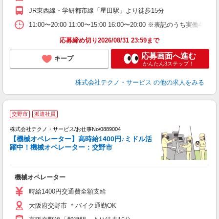
JR東西線・学研都市線「星田駅」より徒歩15分
11:00〜20:00 11:00〜15:00 16:00〜20:00 ※表
応募締め切り2026/08/31 23:59まで
応募画面へ進む
キープ
かんたん3ステップ！
株式会社テクノ・サービス
の他の求人をみる
交野市
派遣社員
株式会社テクノ・サービス/お仕事No/0889004
【機械オペレーター】高時給1400円♪ミドル活
躍中！機械オペレーター：交野市
レ
機械オペレーター
履
高
時給1400円交通費全額支給
大阪府交野市 ＊バイク通勤OK