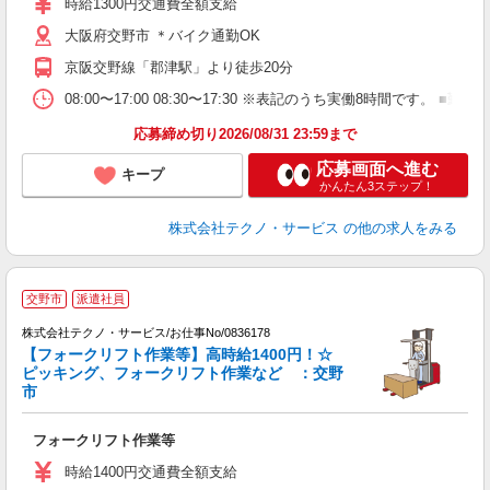
時給1300円交通費全額支給
大阪府交野市 ＊バイク通勤OK
京阪交野線「郡津駅」より徒歩20分
08:00〜17:00 08:30〜17:30 ※表記のうち実働8時間です
応募締め切り2026/08/31 23:59まで
応募画面へ進む
キープ
かんたん3ステップ！
株式会社テクノ・サービス
の他の求人をみる
交野市
派遣社員
株式会社テクノ・サービス/お仕事No/0836178
【フォークリフト作業等】高時給1400円！☆
ピッキング、フォークリフト作業など ：交野
市
と
フォークリフト作業等
履
ラ
時給1400円交通費全額支給
O