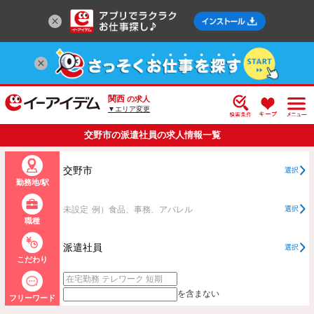
関西
の求人
▼エリア変更
交野市の派遣社員の求人情報一覧
交野市
選択
勤務地/駅
未設定
例）食品、事務、アパレル
選択
職種
派遣社員
選択
こだわり
を含まない
フリーワード