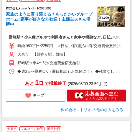
株式会社kotrio /●KT-H-2013091
女
家族のように寄り添える＊あったかいグループ
ド
ホーム♪家事が好きな方歓迎！主婦主夫さん活
活
躍中
ル
自
野崎駅＊少人数グルホで利用者さんと家事や掃除など♪日払いOK
役
時給1600円〜2250円 ＜日払い有/週払い有/交通費全支給(ガソリ
大東市 【最寄り駅：野崎】
野崎駅⇒車4〜5分/交通費全額支給◎
◆週3日〜勤務OK（曜日相談もお気軽に！） ◆残業なし！日勤のみの勤務もOK 
1
あと
日
で掲載終了
(2026/08/09 23:59まで)
応募画面へ進む
キープ
かんたん3ステップ！
株式会社コトリオ
の他の求人をみる
大東市
フルタイム歓迎
派遣社員
仕