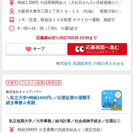
W
時給1,300円 ※試用期間あり（入社日から2ヶ月経過後の月末まで・
大阪府大東市三箇１丁目１３－１３ （社福） 寝屋川福社会 上
ＪＲ「住道」駅徒歩１５分程度 ※マイカー通勤 相談可
8：00〜16：30（7.5H） ※週5必ず
応募締め切り2027/02/28 23:59まで
応募画面へ進む
キープ
かんたん3ステップ！
株式会社 魚国総本社
の他の求人をみる
大東市
フルタイム歓迎
派遣社員
し
株式会社キャリアパワー
＼私立大学×時給1600円♪／伝票起票や退職手
O
続き事務☆長期
務
（
私立短期大学／大学事務／給与計算／社会保険手続き／伝票起票／長期
フ
バ
時給1600円 ※交通費の別途支給あり（規定支給）