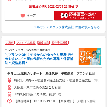
応募締め切り2027/02/09 23:59まで
応募画面へ進む
キープ
かんたん3ステップ！
ベルサンテスタッフ株式会社
の他の求人をみる
大東市
フルタイム歓迎
派遣社員
紹介予定派遣
ベルサンテスタッフ株式会社 大阪本社
ん
＼ブランクOK！午後からのゆったり勤務で始
めやすい♪／＊産休代替のための募集＊保育補
園
助＊資格必須＊
入
卒
保育士/正職員のサポート 産休代替 午後勤務 ブランク歓迎 資格
ク
0
時給1,480円〜＋交通費別途全額支給 ・交通費全額支給 （車通
務
大阪府大東市にある認定こども園
休
退
JR学研都市線「野崎駅」徒歩10分
【勤務時間】 13：30〜19：00 【勤務曜日】 月曜日〜金曜日