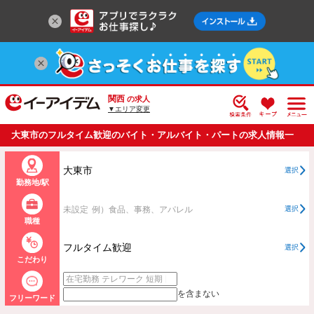
関西
の求人
▼エリア変更
大東市のフルタイム歓迎のバイト・アルバイト・パートの求人情報一
覧
大東市
選択
勤務地/駅
未設定
例）食品、事務、アパレル
選択
職種
フルタイム歓迎
選択
こだわり
を含まない
フリーワード