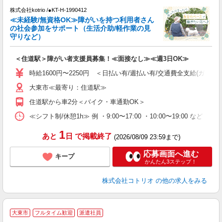
株式会社kotrio /●KT-H-1990412
女
≪未経験/無資格OK≫障がいを持つ利用者さん
ド
の社会参加をサポート（生活介助/軽作業の見
活
守りなど）
ル
自
＜住道駅＞障がい者支援員募集！≪面接なし≫≪週3日OK≫
役
時給1600円〜2250円 ＜日払い有/週払い有/交通費全支給(ガソリ
大東市≪最寄り：住道駅≫
住道駅から車2分＜バイク・車通勤OK＞
≪シフト制/休憩1h≫ 例 ・9:00〜17:00 ・10:00〜19:00 など 
1
あと
日
で掲載終了
(2026/08/09 23:59まで)
応募画面へ進む
キープ
かんたん3ステップ！
株式会社コトリオ
の他の求人をみる
2
大東市
フルタイム歓迎
派遣社員