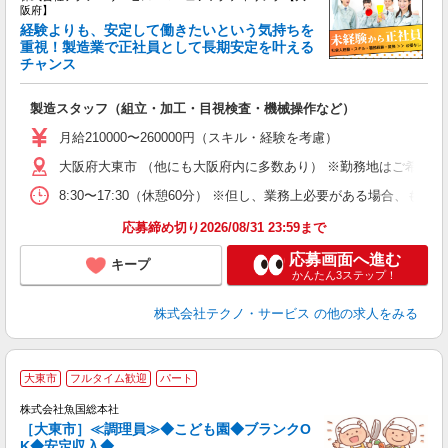
阪府】
経験よりも、安定して働きたいという気持ちを
重視！製造業で正社員として長期安定を叶える
チャンス
く
入
製造スタッフ（組立・加工・目視検査・機械操作など）
未
あ
月給210000〜260000円（スキル・経験を考慮）
遣
大阪府大東市 （他にも大阪府内に多数あり） ※勤務地はご希望を
8:30〜17:30（休憩60分） ※但し、業務上必要がある場合
応募締め切り2026/08/31 23:59まで
応募画面へ進む
キープ
かんたん3ステップ！
株式会社テクノ・サービス
の他の求人をみる
大東市
フルタイム歓迎
パート
株式会社魚国総本社
［大東市］≪調理員≫◆こども園◆ブランクO
の
K◆安定収入◆