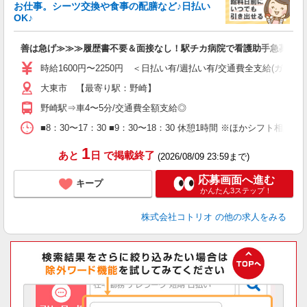
ド
お仕事。シーツ交換や食事の配膳など♪日払い
活
OK♪
ル
自
善は急げ≫≫≫履歴書不要＆面接なし！駅チカ病院で看護助手急募
役
時給1600円〜2250円 ＜日払い有/週払い有/交通費全支給(ガソリ
大東市 【最寄り駅：野崎】
野崎駅⇒車4〜5分/交通費全額支給◎
■8：30〜17：30 ■9：30〜18：30 休憩1時間 ※ほかシフト相談
1
あと
日
で掲載終了
(2026/08/09 23:59まで)
応募画面へ進む
キープ
かんたん3ステップ！
株式会社コトリオ
の他の求人をみる