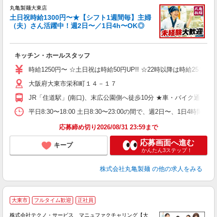
丸亀製麺大東店
土日祝時給1300円〜★【シフト1週間毎】主婦
（夫）さん活躍中！週2日〜／1日4h〜OK◎
ル
キッチン・ホールスタッフ
入
者
時給1250円〜 ☆土日祝は時給50円UP!! ☆22時以降は時給25％U
不
大阪府大東市栄和町１４－１７
中
り
JR「住道駅」(南口)、末広公園側へ徒歩10分 ★車・バイク通
時
ト
平日8:30〜18:00 土日8:30〜23:00の間で、週2日〜
夜 
応募締め切り2026/08/31 23:59まで
応募画面へ進む
キープ
かんたん3ステップ！
株式会社丸亀製麺
の他の求人をみる
大東市
フルタイム歓迎
正社員
株式会社テクノ・サービス マニュファクチャリング【大