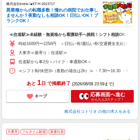
株式会社kotrio /●KT-H-2013717
女
異業種からの転職多数！憧れの病院でお仕事し
ド
ませんか？夜勤なしも相談OK！日払いOK！ブ
活
ランクOK！
ル
自
≪住道駅≫未経験・無資格から看護助手へ挑戦！シフト相談OK♪
役
時給1600円〜2250円 ＜日払い有/週払い有/交通費全支給(ガソリ
大東市≪最寄り：住道駅≫
住道駅から車2分＜バイク・車通勤OK＞
≪シフト制/休憩1h（夜勤の場合は2h）≫ ・7:30〜16:30 ・9:0
1
あと
日
で掲載終了
(2026/08/09 23:59まで)
応募画面へ進む
キープ
かんたん3ステップ！
株式会社コトリオ
の他の求人をみる
2
大東市
フルタイム歓迎
派遣社員