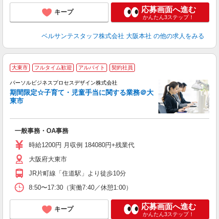
応募画面へ進む
キープ
かんたん3ステップ！
ベルサンテスタッフ株式会社 大阪本社
の他の求人をみる
大東市
フルタイム歓迎
アルバイト
契約社員
パーソルビジネスプロセスデザイン株式会社
カ
期間限定☆子育て・児童手当に関する業務＠大
入
東市
は
学
活
一般事務・OA事務
K
的
時給1200円 月収例 184080円+残業代
通
大阪府大東市
JR片町線「住道駅」より徒歩10分
8:50〜17:30（実働7:40／休憩1:00）
応募画面へ進む
キープ
かんたん3ステップ！