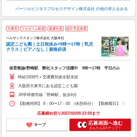
パーソルビジネスプロセスデザイン株式会社
の他の求人をみる
定
大東市
フルタイム歓迎
派遣社員
紹介予定派遣
ベルサンテスタッフ株式会社 大阪本社
認定こども園｜土日祝休み×9時〜17時｜乳児
クラス｜ピアノなし｜資格必須
い
入
卒
保育教諭/野崎駅 弊社スタッフ活躍中 9時〜17時 平日のみ
ク
0
時給1500円＋交通費別途全額支給
平
大阪府大東市にある認定こども園
W
JR学研都市線「野崎駅」徒歩6分
あ
【勤務時間】 9：00〜17：00 （休憩45分） 【勤務曜日】 月曜日
応募締め切り2027/02/09 23:59まで
応募画面へ進む
キープ
かんたん3ステップ！