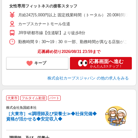
て
女性専用フィットネスの接客スタッフ
ボ
月給24万5,000円以上 固定残業時間（トータル） 20.00時間/月 残業代
カーブスカナートモール住道
JR学研都市線【住道駅】より徒歩8分
勤務時間 9：30〜19：30 ※一部、勤務時間が異なる店舗がございま
応募締め切り2026/08/31 23:59まで
応募画面へ進む
キープ
かんたん3ステップ！
株式会社カーブスジャパン
の他の求人をみる
大東市
フルタイム歓迎
パート
株式会社魚国総本社
［大東市］≪調理師及び栄養士≫◆社保完備◆
安
資格が活かせる◆安定収入◆
経
分
調理師 及び 栄養士