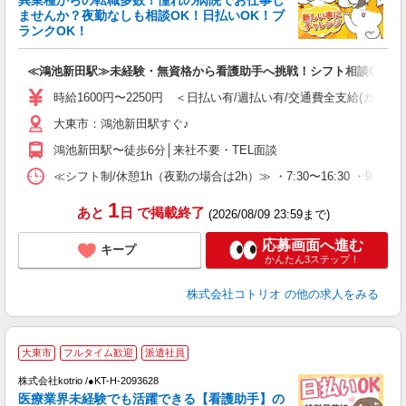
異業種からの転職多数！憧れの病院でお仕事し
ド
ませんか？夜勤なしも相談OK！日払いOK！ブ
活
ランクOK！
ル
自
≪鴻池新田駅≫未経験・無資格から看護助手へ挑戦！シフト相談OK
役
時給1600円〜2250円 ＜日払い有/週払い有/交通費全支給(ガソリ
大東市：鴻池新田駅すぐ♪
鴻池新田駅〜徒歩6分│来社不要・TEL面談
≪シフト制/休憩1h（夜勤の場合は2h）≫ ・7:30〜16:30 ・9:0
1
あと
日
で掲載終了
(2026/08/09 23:59まで)
応募画面へ進む
キープ
かんたん3ステップ！
株式会社コトリオ
の他の求人をみる
大東市
フルタイム歓迎
派遣社員
株式会社kotrio /●KT-H-2093628
女
医療業界未経験でも活躍できる【看護助手】の