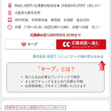
度
時給1,180円+交通費全額支給★ 月収例143,370円（@1,180円×96.
大阪府大東市氷野
JR片町線 学研都市線 東西線 住道駅 徒歩15分
月曜 7:30〜15:30（休憩12時〜13時） 水曜〜日曜 15:15〜
応募締め切り2027/03/31 23:59まで
応募画面へ進む
キープ
かんたん3ステップ！
株式会社 長谷工 コミュニティ
の他の求人をみる
「キープ」とは？
気になるお仕事をワンクリックで保存
まとめてチェック＆まとめて応募も可能
会員登録無しで今すぐご利用いただけます
大東市
フルタイム歓迎
アルバイト
パート