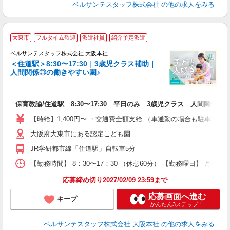
ベルサンテスタッフ株式会社
の他の求人をみる
大
大東市
フルタイム歓迎
派遣社員
紹介予定派遣
間
ベルサンテスタッフ株式会社 大阪本社
＜住道駅＞8:30〜17:30｜3歳児クラス補助｜
入
人間関係◎の働きやすい園♪
卒
ク
0
保育教諭/住道駅 8:30〜17:30 平日のみ 3歳児クラス 人間関係◎
フ
副
【時給】1,400円〜 ・交通費全額支給 （車通勤の場合も駐車場
大阪府大東市にある認定こども園
率
JR学研都市線「住道駅」自転車5分
【勤務時間】 8：30〜17：30 （休憩60分） 【勤務曜日】 月曜日
応募締め切り2027/02/09 23:59まで
応募画面へ進む
キープ
かんたん3ステップ！
ベルサンテスタッフ株式会社 大阪本社
の他の求人をみる