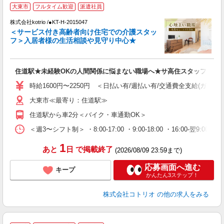
【
大東市
フルタイム歓迎
派遣社員
株式会社kotrio /●KT-H-2015047
女
＜サービス付き高齢者向け住宅での介護スタッ
ド
フ＞入居者様の生活相談や見守り中心★
活
ル
自
住道駅★未経験OKの人間関係に悩まない職場へ★サ高住スタッフ
役
時給1600円〜2250円 ＜日払い有/週払い有/交通費全支給(ガソリ
大東市≪最寄り：住道駅≫
住道駅から車2分＜バイク・車通勤OK＞
＜週3〜シフト制＞ ・8:00-17:00 ・9:00-18:00 ・16:00-
1
あと
日
で掲載終了
(2026/08/09 23:59まで)
応募画面へ進む
キープ
かんたん3ステップ！
株式会社コトリオ
の他の求人をみる