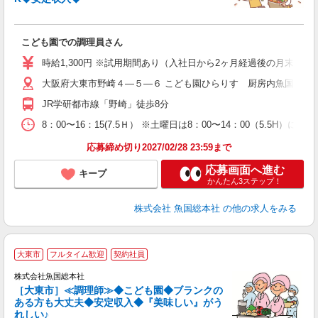
経
歓
こども園での調理員さん
時給1,300円 ※試用期間あり（入社日から2ヶ月経過後の月末まで
大阪府大東市野崎４―５―６ こども園ひらりす 厨房内魚国総本
JR学研都市線「野崎」徒歩8分
8：00〜16：15(7.5Ｈ） ※土曜日は8：00〜14：00（5.5H）にな
応募締め切り2027/02/28 23:59まで
応募画面へ進む
キープ
かんたん3ステップ！
株式会社 魚国総本社
の他の求人をみる
大東市
フルタイム歓迎
契約社員
株式会社魚国総本社
経
［大東市］≪調理師≫◆こども園◆ブランクの
歓
ある方も大丈夫◆安定収入◆『美味しい』がう
れしい♪