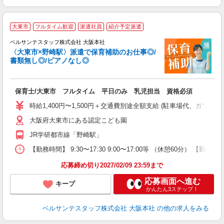
◇
大東市
フルタイム歓迎
派遣社員
紹介予定派遣
ベルサンテスタッフ株式会社 大阪本社
不
〈大東市×野崎駅〉派遣で保育補助のお仕事◎/
入
書類無し◎/ピアノなし◎
卒
ク
0
保育士/大東市 フルタイム 平日のみ 乳児担当 資格必須
フ
副
時給1,400円〜1,500円＋交通費別途全額支給 (駐車場代、ガソ
大阪府大東市にある認定こども園
率
JR学研都市線「野崎駅」
【勤務時間】 9:30〜17:30 9:00〜17:00等 （休憩60分） 【勤
応募締め切り2027/02/09 23:59まで
応募画面へ進む
キープ
かんたん3ステップ！
ベルサンテスタッフ株式会社 大阪本社
の他の求人をみる