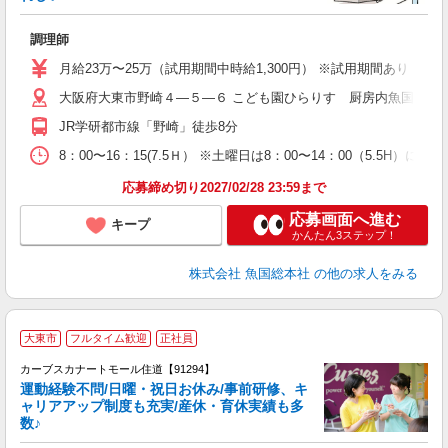
調理師
月給23万〜25万（試用期間中時給1,300円） ※試用期間あり（
大阪府大東市野崎４―５―６ こども園ひらりす 厨房内魚国総本
JR学研都市線「野崎」徒歩8分
8：00〜16：15(7.5Ｈ） ※土曜日は8：00〜14：00（5.5H）にな
応募締め切り2027/02/28 23:59まで
応募画面へ進む
キープ
かんたん3ステップ！
株式会社 魚国総本社
の他の求人をみる
大東市
フルタイム歓迎
正社員
カーブスカナートモール住道【91294】
運動経験不問/日曜・祝日お休み/事前研修、キ
ャリアアップ制度も充実/産休・育休実績も多
数♪