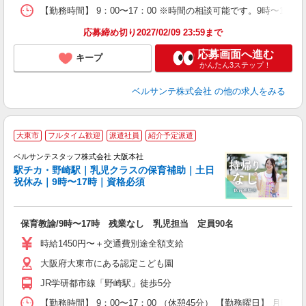
休
【勤務時間】 9：00〜17：00 ※時間の相談可能です。9時〜16
応募締め切り2027/02/09 23:59まで
応募画面へ進む
キープ
かんたん3ステップ！
ベルサンテ株式会社
の他の求人をみる
＼
大東市
フルタイム歓迎
派遣社員
紹介予定派遣
ベルサンテスタッフ株式会社 大阪本社
駅チカ・野崎駅｜乳児クラスの保育補助｜土日
祝休み｜9時〜17時｜資格必須
問
入
卒
保育教諭/9時〜17時 残業なし 乳児担当 定員90名
ク
0
時給1450円〜＋交通費別途全額支給
平
大阪府大東市にある認定こども園
W
JR学研都市線「野崎駅」徒歩5分
あ
【勤務時間】 9：00〜17：00 （休憩45分） 【勤務曜日】 月曜日