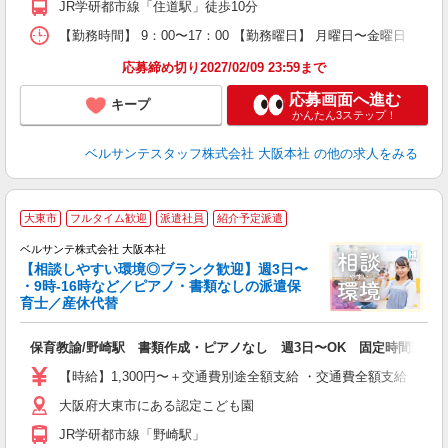
JR学研都市線「住道駅」徒歩10分
し
取
【勤務時間】 9：00〜17：00 【勤務曜日】 月曜日〜金曜日
応募締め切り2027/02/09 23:59まで
応募画面へ進む
キープ
かんたん3ステップ！
ベルサンテスタッフ株式会社 大阪本社
の他の求人をみる
大東市
フルタイム歓迎
派遣社員
紹介予定派遣
ベルサンテ株式会社 大阪本社
【相談しやすい環境◎ブランク歓迎】週3日〜
・9時-16時など／ピアノ・書類なしの派遣保
育士／産休代替
り
保育教諭/野崎駅 書類作成・ピアノなし 週3日〜OK 固定時間勤務
入
活
【時給】1,300円〜＋交通費別途全額支給 ・交通費全額支給 （
～
大阪府大東市にある認定こども園
あ
平
JR学研都市線「野崎駅」
ワ