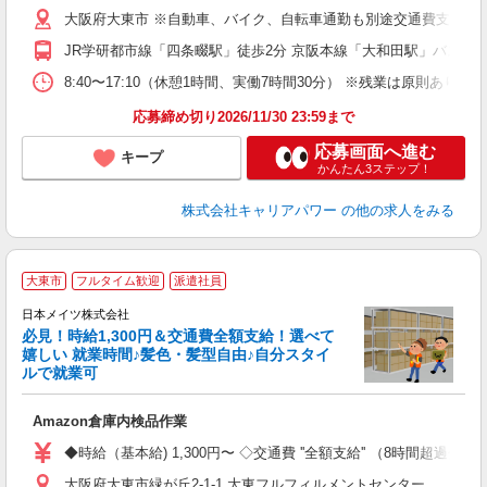
大阪府大東市 ※自動車、バイク、自転車通勤も別途交通費支給あ
JR学研都市線「四条畷駅」徒歩2分 京阪本線「大和田駅」バス20
8:40〜17:10（休憩1時間、実働7時間30分） ※残業は原則あ
応募締め切り2026/11/30 23:59まで
応募画面へ進む
キープ
かんたん3ステップ！
株式会社キャリアパワー
の他の求人をみる
・
大東市
フルタイム歓迎
派遣社員
日本メイツ株式会社
必見！時給1,300円＆交通費全額支給！選べて
ら
嬉しい 就業時間♪髪色・髪型自由♪自分スタイ
ルで就業可
た
入
Amazon倉庫内検品作業
り
学
◆時給（基本給) 1,300円〜 ◇交通費 ''全額支給'' （8時間超過分/
固
大阪府大東市緑が丘2-1-1 大東フルフィルメントセンター
髭