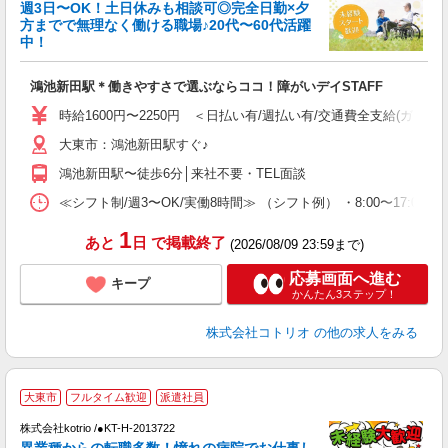
女
週3日〜OK！土日休みも相談可◎完全日勤×夕
ド
方までで無理なく働ける職場♪20代〜60代活躍
活
中！
ル
自
鴻池新田駅＊働きやすさで選ぶならココ！障がいデイSTAFF
役
時給1600円〜2250円 ＜日払い有/週払い有/交通費全支給(ガソリ
大東市：鴻池新田駅すぐ♪
鴻池新田駅〜徒歩6分│来社不要・TEL面談
≪シフト制/週3〜OK/実働8時間≫ （シフト例） ・8:00〜17:00
1
あと
日
で掲載終了
(2026/08/09 23:59まで)
応募画面へ進む
キープ
かんたん3ステップ！
株式会社コトリオ
の他の求人をみる
2
大東市
フルタイム歓迎
派遣社員
株式会社kotrio /●KT-H-2013722
女