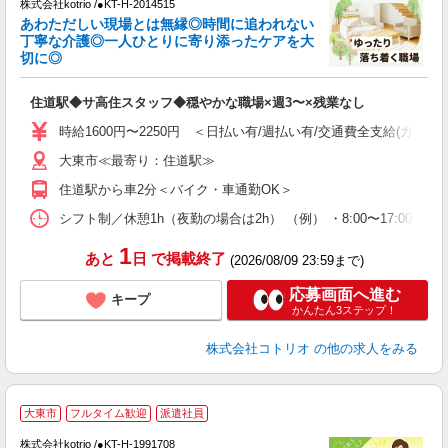
株式会社kotrio /●KT-H-2014515
女
あわただしい現場とは無縁◎時間に追われない
ド
丁寧な介護◎一人ひとりに寄り添ったケアを大
活
切に◎
ル
自
住道駅◆サ高住スタッフ◆穏やかな職場×週3〜×残業なし
役
時給1600円〜2250円 ＜日払い有/週払い有/交通費全支給(ガソリ
大東市≪最寄り：住道駅≫
住道駅から車2分＜バイク・車通勤OK＞
シフト制／休憩1h（夜勤の場合は2h） （例） ・8:00〜17:00 ・9:0
1
あと
日
で掲載終了
(2026/08/09 23:59まで)
応募画面へ進む
キープ
かんたん3ステップ！
株式会社コトリオ
の他の求人をみる
2
大東市
フルタイム歓迎
派遣社員
株式会社kotrio /●KT-H-1991708