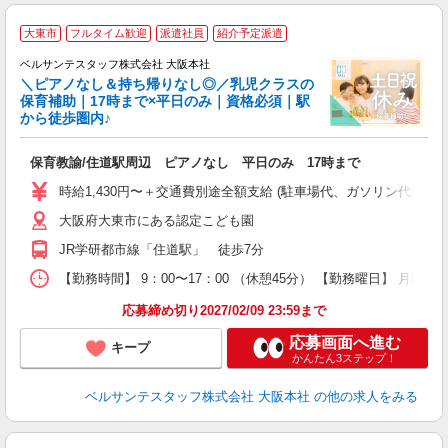
大
大東市
フルタイム歓迎
派遣社員
紹介予定派遣
ベルサンテスタッフ株式会社 大阪本社
＼ピアノなし＆持ち帰りなし◎／乳児クラスの
保育補助｜17時まで×平日のみ｜資格必須｜駅
から徒歩圏内♪
＊
入
保育教諭/住道駅周辺 ピアノなし 平日のみ 17時まで
卒
ク
時給1,430円〜＋交通費別途全額支給 (駐車場代、ガソリン代は
0
大阪府大東市にある認定こども園
平
カ
JR学研都市線「住道駅」 徒歩7分
し
取
【勤務時間】 9：00〜17：00 （休憩45分） 【勤務曜日】 月曜日
応募締め切り2027/02/09 23:59まで
応募画面へ進む
キープ
かんたん3ステップ！
ベルサンテスタッフ株式会社 大阪本社
の他の求人をみる