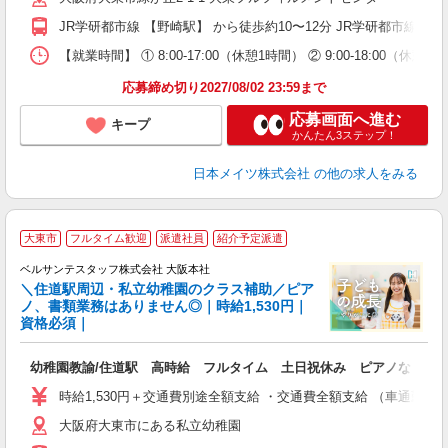
残
JR学研都市線 【野崎駅】 から徒歩約10〜12分 JR学研都市線 
率
【就業時間】 ① 8:00-17:00（休憩1時間） ② 9:00-1
応募締め切り2027/08/02 23:59まで
応募画面へ進む
キープ
かんたん3ステップ！
日本メイツ株式会社
の他の求人をみる
大東市
フルタイム歓迎
派遣社員
紹介予定派遣
ベルサンテスタッフ株式会社 大阪本社
＼住道駅周辺・私立幼稚園のクラス補助／ピア
ノ、書類業務はありません◎｜時給1,530円｜
資格必須｜
＊
幼稚園教諭/住道駅 高時給 フルタイム 土日祝休み ピアノなし 
入
卒
時給1,530円＋交通費別途全額支給 ・交通費全額支給 （車通勤
ク
大阪府大東市にある私立幼稚園
0
平