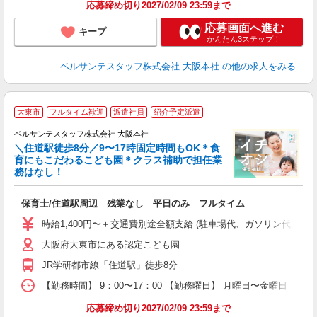
応募締め切り2027/02/09 23:59まで
応募画面へ進む
キープ
かんたん3ステップ！
ベルサンテスタッフ株式会社 大阪本社
の他の求人をみる
大東市
フルタイム歓迎
派遣社員
紹介予定派遣
ベルサンテスタッフ株式会社 大阪本社
＼住道駅徒歩8分／9〜17時固定時間もOK＊食
育にもこだわるこども園＊クラス補助で担任業
務はなし！
し
保育士/住道駅周辺 残業なし 平日のみ フルタイム
入
卒
時給1,400円〜＋交通費別途全額支給 (駐車場代、ガソリン代は
ク
大阪府大東市にある認定こども園
0
平
JR学研都市線「住道駅」徒歩8分
カ
し
【勤務時間】 9：00〜17：00 【勤務曜日】 月曜日〜金曜日
取
応募締め切り2027/02/09 23:59まで