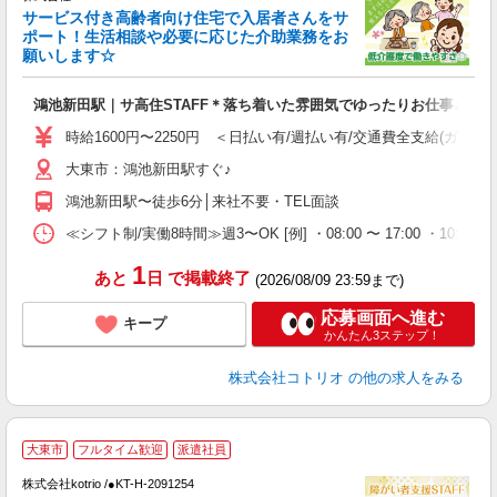
サービス付き高齢者向け住宅で入居者さんをサ
女
ポート！生活相談や必要に応じた介助業務をお
ド
願いします☆
活
ル
鴻池新田駅｜サ高住STAFF＊落ち着いた雰囲気でゆったりお仕事♪
自
時給1600円〜2250円 ＜日払い有/週払い有/交通費全支給(ガソリ
役
大東市：鴻池新田駅すぐ♪
鴻池新田駅〜徒歩6分│来社不要・TEL面談
≪シフト制/実働8時間≫週3〜OK [例] ・08:00 〜 17:00 ・10:00
1
あと
日
で掲載終了
(2026/08/09 23:59まで)
応募画面へ進む
キープ
かんたん3ステップ！
株式会社コトリオ
の他の求人をみる
大東市
フルタイム歓迎
派遣社員
は
株式会社kotrio /●KT-H-2091254