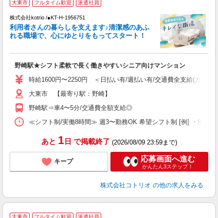
大東市
フルタイム歓迎
派遣社員
株式会社kotrio /●KT-H-1956751
女
利用者さんの暮らしを支えます♪清潔感のあふ
ド
れる職場で、心にゆとりをもってスタート！
活
ル
自
野崎駅★シフト柔軟で長く働きやすいシニア向けマンション
役
時給1600円〜2250円 ＜日払い有/週払い有/交通費全支給(ガソリ
大東市 【最寄り駅：野崎】
野崎駅⇒車4〜5分/交通費全額支給◎
≪シフト制/実働8時間≫ 週3〜勤務OK 希望シフト制 [例] ・8:00〜17:
1
あと
日
で掲載終了
(2026/08/09 23:59まで)
応募画面へ進む
キープ
かんたん3ステップ！
株式会社コトリオ
の他の求人をみる
2
大東市
フルタイム歓迎
派遣社員