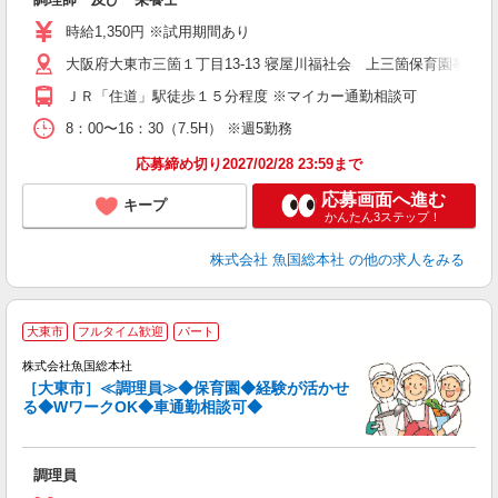
時給1,350円 ※試用期間あり
大阪府大東市三箇１丁目13-13 寝屋川福社会 上三箇保育園事業所
ＪＲ「住道」駅徒歩１５分程度 ※マイカー通勤相談可
8：00〜16：30（7.5H） ※週5勤務
応募締め切り2027/02/28 23:59まで
応募画面へ進む
キープ
かんたん3ステップ！
株式会社 魚国総本社
の他の求人をみる
大東市
フルタイム歓迎
パート
定
株式会社魚国総本社
［大東市］≪調理員≫◆保育園◆経験が活かせ
る◆WワークOK◆車通勤相談可◆
長
調理員
経