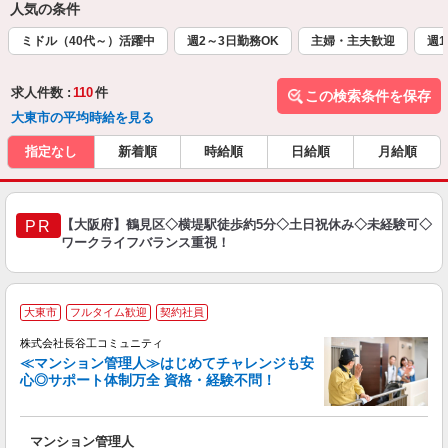
人気の条件
ミドル（40代～）活躍中
週2～3日勤務OK
主婦・主夫歓迎
週1
求人件数 :
110
件
この検索条件を保存
大東市の平均時給を見る
指定なし
新着順
時給順
日給順
月給順
【大阪府】鶴見区◇横堤駅徒歩約5分◇土日祝休み◇未経験可◇
PR
ワークライフバランス重視！
大東市
フルタイム歓迎
契約社員
株式会社長谷工コミュニティ
≪マンション管理人≫はじめてチャレンジも安
心◎サポート体制万全 資格・経験不問！
ア
マンション管理人
シ