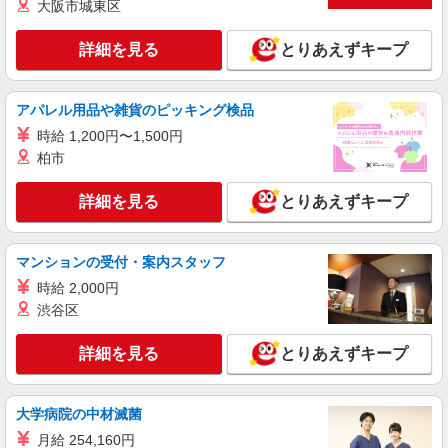
詳細を見る
キープ
大阪市城東区
詳細を見る
とりあえずキープ
派遣社員
株式会社テクノ・サービス/お仕事No/0906339
フォークリフト運搬
アパレル用品や雑貨のピッキング検品
時給1400円交通費全額支給
時給 1,200円〜1,500円
大阪府大東市 ＊バイク通勤OK
柏市
詳細を見る
キープ
詳細を見る
とりあえずキープ
派遣社員
株式会社テクノ・サービス/お仕事No/0855636
マンションの受付・案内スタッフ
パレット積み作業など
時給 2,000円
時給1550円交通費全額支給
渋谷区
大阪府大東市 ＊バイク通勤OK
詳細を見る
とりあえずキープ
詳細を見る
キープ
大学病院の中材滅菌
派遣社員
株式会社テクノ・サービス/お仕事No/0919036
月給 254,160円