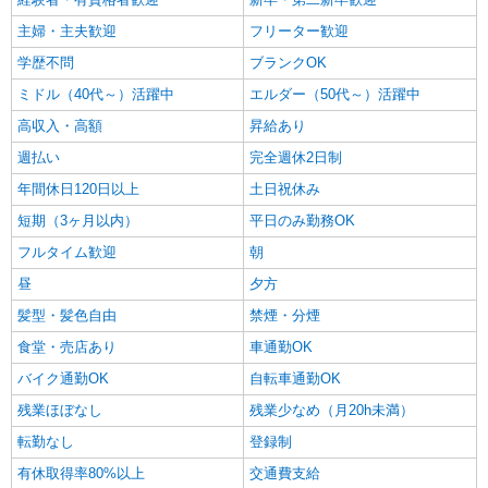
主婦・主夫歓迎
フリーター歓迎
学歴不問
ブランクOK
ミドル（40代～）活躍中
エルダー（50代～）活躍中
高収入・高額
昇給あり
週払い
完全週休2日制
年間休日120日以上
土日祝休み
短期（3ヶ月以内）
平日のみ勤務OK
フルタイム歓迎
朝
昼
夕方
髪型・髪色自由
禁煙・分煙
食堂・売店あり
車通勤OK
バイク通勤OK
自転車通勤OK
残業ほぼなし
残業少なめ（月20h未満）
転勤なし
登録制
有休取得率80%以上
交通費支給