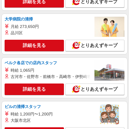
詳細を見る
とりあえずキープ
派遣社員
株式会社テクノ・サービス/お仕事No/0898193
フォークリフト作業等
大学病院の清掃
時給1500円交通費全額支給
月給 273,650円
大阪府大東市 ＊バイク通勤OK
品川区
詳細を見る
とりあえずキープ
詳細を見る
キープ
派遣社員
ベルク各店での店内スタッフ
株式会社テクノ・サービス/お仕事No/0918463
時給 1,065円
フォークリフト作業等
古河市・佐野市・前橋市・高崎市・伊勢崎市・太田市・館林市・
時給1500円交通費全額支給
大阪府大東市 ＊バイク通勤OK
詳細を見る
とりあえずキープ
詳細を見る
キープ
ビルの清掃スタッフ
派遣社員
時給 1,200円〜1,200円
株式会社テクノ・サービス/お仕事No/0806962
大阪市北区
フォークリフト作業