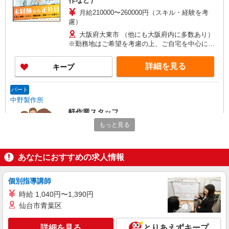
作など）
月給210000〜260000円（スキル・経験を考
慮）
大阪府大東市 （他にも大阪府内に多数あり）
※勤務地はご希望を考慮の上、ご自宅を中心に通
勤時間120分圏内のエリアとなります。（転勤な
し）
詳細を見る
キープ
パート
中野製作所
軽作業スタッフ
時給1,180円〜
もっと見る
大阪府大東市御供田5-6-10
あなたにおすすめの求人情報
詳細を見る
キープ
個別指導講師
派遣社員
時給 1,040円〜1,390円
株式会社テクノ・サービス/お仕事No/0863098
仙台市青葉区
化粧品の検査・包装
時給1280円交通費全額支給
詳細を見る
とりあえずキープ