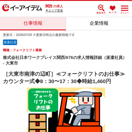
関西
の求人
▼エリア変更
仕事情報
企業情報
更新日：2026/07/28 ※更新日時点の最新情報です
派遣社員
職種：フォークリフト業務
株式会社日本ワークプレイス関西/676の求人情報詳細（派遣社員）
- 大東市
［大東市南津の辺町］≪フォークリフトのお仕事≫
カウンター式◆8：30〜17：30◆時給1,460円