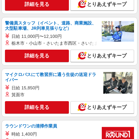
時給1400円交通費全額支給
詳細を見る
とりあえずキープ
大阪府大東市 ＊バイク通勤OK
警備員スタッフ（イベント、道路、商業施設、
詳細を見る
キープ
大型駐車場、JR列車見張りなど）
日給 11,000円〜12,100円
派遣社員
栃木市・小山市・さいたま市西区・さいたま市岩槻区・久喜市・
株式会社テクノ・サービス/お仕事No/0919624
部品の製造補助
詳細を見る
とりあえずキープ
時給1280円交通費全額支給
大阪府大東市 ＊バイク通勤OK
マイクロバスにて教習所に通う生徒の送迎ドラ
イバー
詳細を見る
キープ
日給 15,850円
箕面市
派遣社員
株式会社テクノ・サービス/お仕事No/0892773
詳細を見る
とりあえずキープ
倉庫内の入出荷作業
時給1350円交通費全額支給
大阪府大東市 ＊車・バイク通勤OK
ラウンドワンの清掃作業員
時給 1,400円