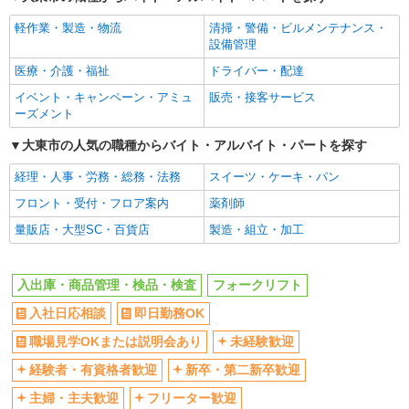
経験者・有資格者歓迎
新卒・第二新卒歓迎
軽作業・製造・物流
清掃・警備・ビルメンテナンス・
主婦・主夫歓迎
フリーター歓迎
設備管理
学歴不問
ブランクOK
医療・介護・福祉
ドライバー・配達
ミドル（40代～）活躍中
エルダー（50代～）活躍中
イベント・キャンペーン・アミュ
販売・接客サービス
高収入・高額
昇給あり
ーズメント
週払い
完全週休2日制
大東市の人気の職種からバイト・アルバイト・パートを探す
年間休日120日以上
土日祝休み
経理・人事・労務・総務・法務
スイーツ・ケーキ・パン
短期（3ヶ月以内）
平日のみ勤務OK
フロント・受付・フロア案内
薬剤師
フルタイム歓迎
朝
量販店・大型SC・百貨店
製造・組立・加工
昼
夕方
髪型・髪色自由
禁煙・分煙
入出庫・商品管理・検品・検査
フォークリフト
食堂・売店あり
車通勤OK
入社日応相談
即日勤務OK
バイク通勤OK
自転車通勤OK
職場見学OKまたは説明会あり
未経験歓迎
残業ほぼなし
残業少なめ（月20h未満）
経験者・有資格者歓迎
新卒・第二新卒歓迎
転勤なし
登録制
主婦・主夫歓迎
フリーター歓迎
有休取得率80%以上
交通費支給