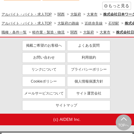
もっと見る
社会保険あり
制服貸与
アルバイト・バイト・求人TOP
関西
大阪府
大東市
株式会社日本ワーク
研修制度あり
資格取得支援制度あり
アルバイト・バイト・求人TOP
大阪府の路線
近鉄奈良線
石切駅
株式
同じ職種から求人を探す
職種・条件一覧
軽作業・製造・物流
関西
大阪府
大東市
株式会社日
軽作業・製造・物流
入出庫・商品管理・検品・検査
フォークリフト
掲載ご希望のお客様へ
よくある質問
同じ特徴から求人を探す
お問い合わせ
利用規約
未経験歓迎
ミドル（40代～）活躍中
リンクについて
プライバシーポリシー
土日祝休み
短期（3ヶ月以内）
Cookieポリシー
個人情報保護方針
車通勤OK
交通費支給
社会保険あり
メールサービスについて
サイト運営会社
サイトマップ
(c) AIDEM Inc.
TOPへ