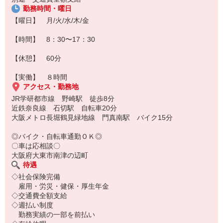
勤務時間・曜日
【曜日】 月/火/水/木/金
【時間】 8：30〜17：30
【休憩】 60分
【実働】 ８時間
アクセス・勤務地
JR学研都市線 野崎駅 徒歩8分
近鉄奈良線 石切駅 自転車20分
大阪メトロ長堀鶴見緑地線 門真南駅 バイク15分
◎バイク・自転車通勤ＯＫ◎
〇車は応相談〇
大阪府大東市南津の辺町
待遇
◇社会保険完備
雇用・労災・健保・厚生年金
◇交通費全額支給
◇週払い制度
勤務実績の一部を前払い