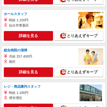
大阪府大東市 ＊バイク通勤OK
詳細を見る
キープ
ホールスタッフ
時給 1,150円
派遣社員
仙台市青葉区
株式会社テクノ・サービス/お仕事No/0846798
検査・包装
詳細を見る
とりあえずキープ
時給1350円交通費全額支給
大阪府大東市 ＊バイク通勤OK
総合病院の清掃
月給 257,400円
詳細を見る
キープ
港区
派遣社員
詳細を見る
とりあえずキープ
株式会社テクノ・サービス/お仕事No/0895901
フォークリフト作業
時給1600円交通費全額支給
レジ・商品陳列スタッフ
大阪府大東市 ＊車・バイク通勤OK
時給 1,180円
堺市堺区
詳細を見る
キープ