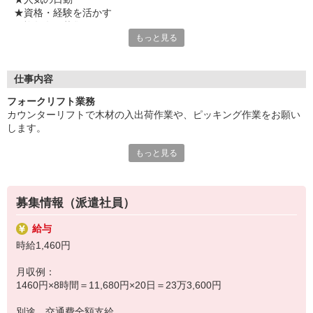
★資格・経験を活かす
★複数名の募集
もっと見る
★野崎駅から徒歩8分の駅チカ
気になることやご質問はお問い合わせだけも大歓迎☆彡
ご応募心よりお待ちしております（・ω・）ノ
仕事内容
フォークリフト業務
カウンターリフトで木材の入出荷作業や、ピッキング作業をお願い
します。
もっと見る
※長期のお仕事です。
募集情報（派遣社員）
給与
時給1,460円
月収例：
1460円×8時間＝11,680円×20日＝23万3,600円
別途 交通費全額支給