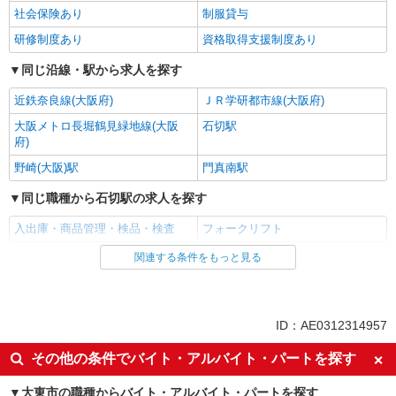
社会保険あり
制服貸与
研修制度あり
資格取得支援制度あり
同じ沿線・駅から求人を探す
近鉄奈良線(大阪府)
ＪＲ学研都市線(大阪府)
大阪メトロ長堀鶴見緑地線(大阪
石切駅
府)
野崎(大阪)駅
門真南駅
同じ職種から石切駅の求人を探す
入出庫・商品管理・検品・検査
フォークリフト
関連する条件をもっと見る
同じ雇用形態から石切駅の求人を探す
派遣社員
同じ特徴から石切駅の求人を探す
ID：AE0312314957
入社日応相談
即日勤務OK
その他の条件でバイト・アルバイト・パートを探す
職場見学OKまたは説明会あり
未経験歓迎
大東市の職種からバイト・アルバイト・パートを探す