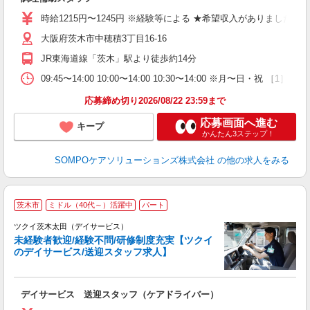
支
時給1215円〜1245円 ※経験等による ★希望収入がありま
大阪府茨木市中穂積3丁目16-16
JR東海道線「茨木」駅より徒歩約14分
09:45〜14:00 10:00〜14:00 10:30〜14:00 ※
応募締め切り2026/08/22 23:59まで
応募画面へ進む
キープ
かんたん3ステップ！
SOMPOケアソリューションズ株式会社
の他の求人をみる
茨木市
ミドル（40代～）活躍中
パート
ツクイ茨木太田（デイサービス）
未経験者歓迎/経験不問/研修制度充実【ツクイ
のデイサービス/送迎スタッフ求人】
各
デイサービス 送迎スタッフ（ケアドライバー）
入