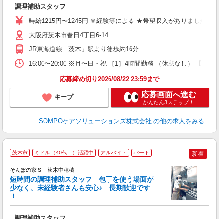
調理補助スタッフ
ボ
い
時給1215円〜1245円 ※経験等による ★希望収入がありま
大阪府茨木市春日4丁目6-14
JR東海道線「茨木」駅より徒歩約16分
16:00〜20:00 ※月〜日・祝 ［1］4時間勤務 （休憩なし
応募締め切り2026/08/22 23:59まで
応募画面へ進む
キープ
かんたん3ステップ！
SOMPOケアソリューションズ株式会社
の他の求人をみる
茨木市
ミドル（40代～）活躍中
アルバイト
パート
新着
そんぽの家Ｓ 茨木中穂積
短時間の調理補助スタッフ 包丁を使う場面が
少なく、未経験者さんも安心♪ 長期歓迎です
策
！
週
通
調理補助スタッフ
ミ