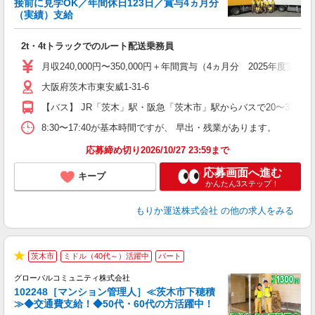
接前に見学OK／年間休日123日／賞与4ヵ月分
（実績）支給
募
2t・4tトラックでのルート配送乗務員
入
ブ
月収240,000円〜350,000円＋年間賞与（4ヵ月分 2025年
年
大阪府茨木市東安威1-31-6
費
援
【バス】 JR「茨木」駅・阪急「茨木市」駅からバスで20〜30分程度
8:30〜17:40が基本時間ですが、 早出・残業があります。
応募締め切り2026/10/27 23:59まで
応募画面へ進む
キープ
かんたん3ステップ！
もりか運送株式会社
の他の求人をみる
茨木市
ミドル（40代～）活躍中
パート
★
グローバルコミュニティ株式会社
102248［マンション管理人］≪茨木市下穂積
≫◆交通費支給！◆50代・60代の方活躍中！
し