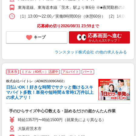
東海道線、東海道本線「茨木」駅より車6分 ※■夜間勤務の為車通
［1］13:00〜22:00／実働8時間00分（休憩60分） ［2］14:
応募締め切り2026/08/31 23:59まで
応募画面へ進む
キープ
かんたん3ステップ！
ランスタッド株式会社
の他の求人をみる
茨木市
ミドル（40代～）活躍中
アルバイト
パート
株式会社バイトレ（ADM251009GN02）
く
日払いOK！好きな時間でサクッと働けるスキ
マバイト多数！単発や短時間＆常時1万件以上
☆
の求人アリ！
験
手のひらサイズ中心◎数える・詰めるだけの超かんたん作業
即
活
時給1357円〜時給1500円（就業先により異なる）
（
大阪府茨木市
短
K