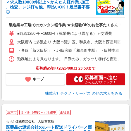
＜求人数10000件以上＞かんたん軽作業♪加工
、検査、レジ打ち他。即払いOK！履歴書不要
◎
お
製造業や工場でのカンタン軽作業 ★未経験OKのお仕事たくさん！
未
ア
■時給1250円〜1600円（就業先により異なる）＋交通費
の
大阪府内に多数あり 大阪市淀川区、和泉市、大阪市西淀川区、茨
・各線「新大阪駅」 ・JR阪和線「和泉府中駅」 ・阪神本線「姫島
勤務地により異なります。 日勤のみ、ガッツリ稼げる夜勤、シフトによる交
応募締め切り2026/08/31 23:59まで
応募画面へ進む
キープ
かんたん3ステップ！
株式会社テクノ・サービス
の他の求人をみる
茨木市
ミドル（40代～）活躍中
正社員
もりか運送株式会社 大阪営業所
医薬品の運送会社のルート配送ドライバー／面