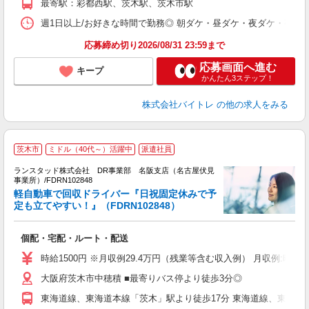
最寄駅：彩都西駅、茨木駅、茨木市駅
日
髪
週1日以上/お好きな時間で勤務◎ 朝ダケ・昼ダケ・夜ダケ・夜勤など、 ご自
応募締め切り2026/08/31 23:59まで
応募画面へ進む
キープ
かんたん3ステップ！
株式会社バイトレ
の他の求人をみる
茨木市
ミドル（40代～）活躍中
派遣社員
◎
0
ランスタッド株式会社 DR事業部 名阪支店（名古屋伏見
0
事業所）/FDRN102848
軽自動車で回収ドライバー『日祝固定休みで予
業
定も立てやすい！』（FDRN102848）
未
個配・宅配・ルート・配送
時給1500円 ※月収例29.4万円（残業等含む収入例） 月収例:時給
大阪府茨木市中穂積 ■最寄りバス停より徒歩3分◎
東海道線、東海道本線「茨木」駅より徒歩17分 東海道線、東海道