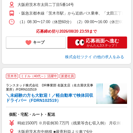
大阪府茨木市太田二丁目5番14号
ー
O
・阪急京都本線「茨木市駅」から近鉄バス乗車、「太田三丁目」下
な
（1）08:30〜17:00（休憩60分） （2）09:00〜16:00
髪
応募締め切り2026/08/20 23:59まで
応募画面へ進む
キープ
かんたん3ステップ！
株式会社ツクイ
の他の求人をみる
茨木市
ミドル（40代～）活躍中
派遣社員
完
●
ランスタッド株式会社 DR事業部 名阪支店（名古屋伏見事
業所）/FDRN102519
＼未経験の方も大歓迎！／軽自動車で検体回収
物
ドライバー（FDRN102519）
未
入
個配・宅配・ルート・配送
時給1500円 ※月収例30.7万円（残業等含む収入例） 月収例：時給
大阪府茨木市中穂積 ■最寄利益より車で6分