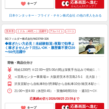
応募画面へ進む
キープ
かんたん3ステップ！
日本ケンタッキー・フライド・チキン株式会社
の他の求人をみる
茨木市
ミドル（40代～）活躍中
アルバイト
パート
SGフィルダー株式会社/W23769-326
◆稼ぎたい方必見！未経験歓迎♪夜勤で効率よ
2
く稼ぎませんか？日払いOK・履歴書不要◎20
〜50代活躍中
ル
荷物・商品仕分け
フ
シ
時給1200円 ※22:00〜翌5:00の間は深夜手当込みで時給1，500
通
≪宮島センター事業場≫ 大阪府茨木市宮島2-5-1 北大阪トラッ
社
沢良宜駅から自転車8分/摂津駅から自転車10分/南茨木駅から車9分
21:00〜翌4:00（休憩0:45）・実働6時間15分 ・週3日〜OK
応募締め切り2026/08/25 23:59まで
応募画面へ進む
キープ