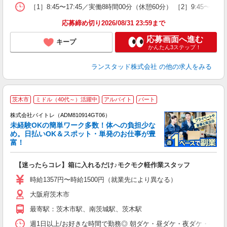
［1］8:45〜17:45／実働8時間00分（休憩60分） ［2］9:4
応募締め切り2026/08/31 23:59まで
応募画面へ進む
キープ
かんたん3ステップ！
ランスタッド株式会社
の他の求人をみる
茨木市
ミドル（40代～）活躍中
アルバイト
パート
株式会社バイトレ（ADM810914GT06）
未経験OKの簡単ワーク多数！体への負担少な
め。日払いOK＆スポット・単発のお仕事が豊
富！
ス
ロ
【迷ったらコレ】箱に入れるだけ♪モクモク軽作業スタッフ
即
活
時給1357円〜時給1500円（就業先により異なる）
（
大阪府茨木市
短
K
最寄駅：茨木市駅、南茨城駅、茨木駅
日
髪
週1日以上/お好きな時間で勤務◎ 朝ダケ・昼ダケ・夜ダケ・夜勤など、 ご自