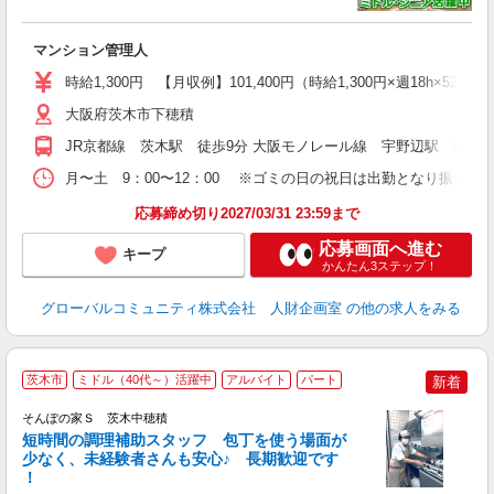
入
（
マンション管理人
中
修
時給1,300円 【月収例】101,400円（時給1,300円×週18h×52週
大阪府茨木市下穂積
JR京都線 茨木駅 徒歩9分 大阪モノレール線 宇野辺駅 徒歩1
月〜土 9：00〜12：00 ※ゴミの日の祝日は出勤となり振休を
応募締め切り2027/03/31 23:59まで
応募画面へ進む
キープ
かんたん3ステップ！
グローバルコミュニティ株式会社 人財企画室
の他の求人をみる
茨木市
ミドル（40代～）活躍中
アルバイト
パート
新着
そんぽの家Ｓ 茨木中穂積
短時間の調理補助スタッフ 包丁を使う場面が
少なく、未経験者さんも安心♪ 長期歓迎です
策
！
週