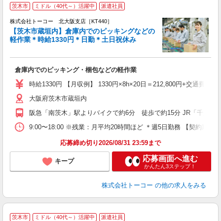
＜
茨木市
ミドル（40代～）活躍中
派遣社員
株式会社トーコー 北大阪支店［KT440］
【茨木市蔵垣内】倉庫内でのピッキングなどの
1
軽作業＊時給1330円＊日勤＊土日祝休み
ン
車
倉庫内でのピッキング・梱包などの軽作業
土
時給1330円 【月収例】 1330円×8h×20日＝212,800円+交通費
大阪府茨木市蔵垣内
阪急「南茨木」駅よりバイクで約6分 徒歩で約15分 JR「千里丘
9:00〜18:00 ※残業：月平均20時間ほど ＊週5日勤務 
応募締め切り2026/08/31 23:59まで
応募画面へ進む
キープ
かんたん3ステップ！
株式会社トーコー
の他の求人をみる
茨木市
ミドル（40代～）活躍中
派遣社員