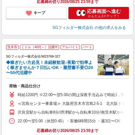
応募締め切り2026/08/25 23:59まで
応募画面へ進む
キープ
かんたん3ステップ！
SGフィルダー株式会社
の他の求人をみる
茨木市
ミドル（40代～）活躍中
アルバイト
パート
SGフィルダー株式会社/W23769-327
◆稼ぎたい方必見！未経験歓迎♪夜勤で効率よ
2
く稼ぎませんか？日払いOK・履歴書不要◎20
〜50代活躍中
ル
荷物・商品仕分け
フ
シ
時給1200円 ※22:00〜翌5:00の間は深夜手当込みで時給1，500
通
≪宮島センター事業場≫ 大阪府茨木市宮島2-5-1 北大阪トラッ
社
沢良宜駅から自転車8分/摂津駅から自転車10分/南茨木駅から車9分
22:00〜翌5:00（休憩0:45）・実働6時間15分 ・週3日〜OK
応募締め切り2026/08/25 23:59まで