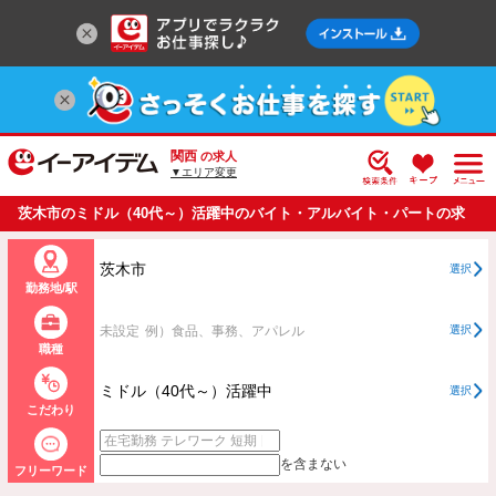
関西
の求人
▼エリア変更
茨木市のミドル（40代～）活躍中のバイト・アルバイト・パートの求
人情報一覧
茨木市
選択
勤務地/駅
未設定
例）食品、事務、アパレル
選択
職種
ミドル（40代～）活躍中
選択
こだわり
を含まない
フリーワード