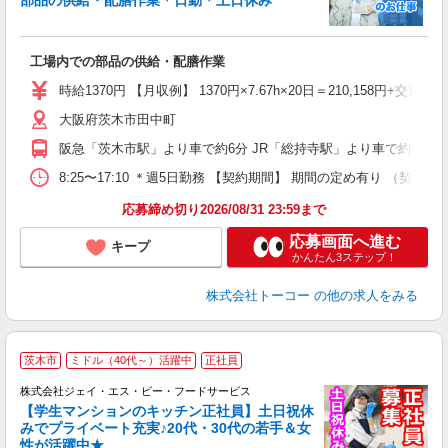
部品の供給・配膳作業＊日勤＊土日休み
ー
面
高
工場内での部品の供給・配膳作業
煙
（
時給1370円 【月収例】 1370円×7.67h×20日＝210,158円+交通費
大阪府茨木市田中町
阪急「茨木市駅」より車で約6分 JR「総持寺駅」より車で約10分 
8:25〜17:10 ＊週5日勤務 【契約期間】 期間の定め有り
応募締め切り2026/08/31 23:59まで
応募画面へ進む
キープ
かんたん3ステップ！
株式会社トーコー
の他の求人をみる
茨木市
ミドル（40代～）活躍中
正社員
株式会社ジェイ・エス・ビー・フードサービス
【学生マンションのキッチン正社員】土日祝休
みでプライベート充実♪20代・30代の若手＆女
性が活躍中★