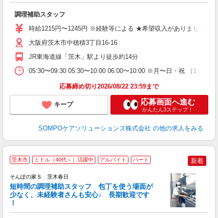
O
調理補助スタッフ
活
ま
時給1215円〜1245円 ※経験等による ★希望収入がありま
大阪府茨木市中穂積3丁目16-16
JR東海道線「茨木」駅より徒歩約14分
05:30〜09:30 05:30〜10:00 06:00〜10:00
応募締め切り2026/08/22 23:59まで
応募画面へ進む
キープ
かんたん3ステップ！
SOMPOケアソリューションズ株式会社
の他の求人をみる
茨木市
ミドル（40代～）活躍中
アルバイト
パート
新着
そんぽの家Ｓ 茨木春日
短時間の調理補助スタッフ 包丁を使う場面が
少なく、未経験者さんも安心♪ 長期歓迎です
策
！
週
方