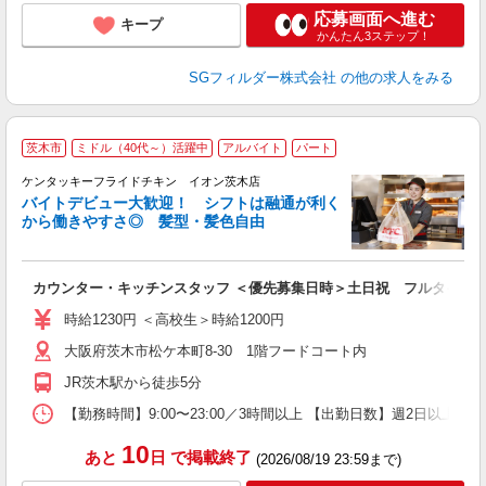
応募画面へ進む
キープ
かんたん3ステップ！
SGフィルダー株式会社
の他の求人をみる
茨木市
ミドル（40代～）活躍中
アルバイト
パート
ケンタッキーフライドチキン イオン茨木店
バイトデビュー大歓迎！ シフトは融通が利く
から働きやすさ◎ 髪型・髪色自由
立
カウンター・キッチンスタッフ ＜優先募集日時＞土日祝 フルタイム
未
ダ
時給1230円 ＜高校生＞時給1200円
昇
大阪府茨木市松ケ本町8-30 1階フードコート内
上
補
JR茨木駅から徒歩5分
【勤務時間】9:00〜23:00／3時間以上 【出勤日数】週2日以
10
あと
日
で掲載終了
(2026/08/19 23:59まで)