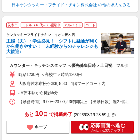
日本ケンタッキー・フライド・チキン株式会社
の他の求人をみる
茨木市
ミドル（40代～）活躍中
アルバイト
パート
ケンタッキーフライドチキン イオン茨木店
主婦（夫）・学生必見！ シフトに融通が利く
から働きやすい！ 未経験からのチャレンジも
大歓迎♪
見
カウンター・キッチンスタッフ ＜優先募集日時＞土日祝 フルタイム
未
ダ
時給1230円 ＜高校生＞時給1200円
昇
大阪府茨木市松ケ本町8-30 1階フードコート内
上
補
JR茨木駅から徒歩5分
【勤務時間】9:00〜23:00／3時間以上 【出勤日数】週2日以
10
あと
日
で掲載終了
(2026/08/19 23:59まで)
応募画面へ進む
キープ
かんたん3ステップ！