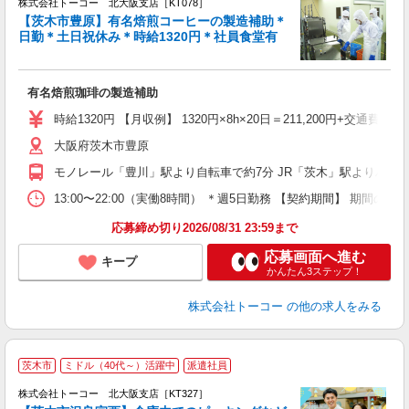
株式会社トーコー 北大阪支店［KT078］
【茨木市豊原】有名焙煎コーヒーの製造補助＊
日勤＊土日祝休み＊時給1320円＊社員食堂有
仕
保
高
有名焙煎珈琲の製造補助
煙
時給1320円 【月収例】 1320円×8h×20日＝211,200円+交通費
大阪府茨木市豊原
モノレール「豊川」駅より自転車で約7分 JR「茨木」駅よりバイク
13:00〜22:00（実働8時間） ＊週5日勤務 【契約期間】
応募締め切り2026/08/31 23:59まで
応募画面へ進む
キープ
かんたん3ステップ！
株式会社トーコー
の他の求人をみる
茨木市
ミドル（40代～）活躍中
派遣社員
イ
株式会社トーコー 北大阪支店［KT327］
9