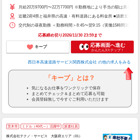
（
月給20万9700円〜22万7700円 ※勤務地により手当の額は異な
近畿2府4県と福井県の高速・有料道路にある料金所 ■須磨支店 ・
交代制の昼夜勤務 ＜勤務時間＞8:45〜翌9:15（実働15時間
応募締め切り2026/11/30 23:59まで
応募画面へ進む
キープ
かんたん3ステップ！
西日本高速道路サービス関西株式会社
の他の求人をみる
「キープ」とは？
気になるお仕事をワンクリックで保存
まとめてチェック＆まとめて応募も可能
会員登録無しで今すぐご利用いただけます
≪
茨木市
ミドル（40代～）活躍中
派遣社員
株式会社テクノ・サービス 大阪府エリア（01）