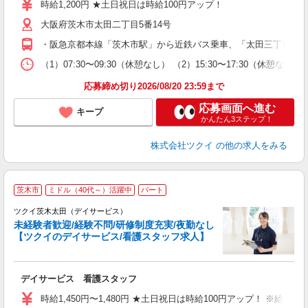
り
時給1,200円 ★土日祝日は時給100円アップ！
リ
大阪府茨木市太田二丁目5番14号
ー
O
・阪急京都本線「茨木市駅」から近鉄バス乗車、「太田三丁目」下
な
（1）07:30〜09:30（休憩なし） （2）15:30〜17:30
髪
応募締め切り2026/08/20 23:59まで
応募画面へ進む
キープ
かんたん3ステップ！
株式会社ツクイ
の他の求人をみる
茨木市
ミドル（40代～）活躍中
パート
ツクイ茨木太田（デイサービス）
未経験者歓迎/経験不問/研修制度充実/夜勤なし
【ツクイのデイサービス/看護スタッフ求人】
各
デイサービス 看護スタッフ
入
り
時給1,450円〜1,480円 ★土日祝日は時給100円アップ！ ※給
リ