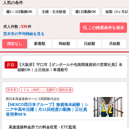
人気の条件
週2～3日勤務OK
主婦・主夫歓迎
週1日勤務OK
短期（3ヶ月以
求人件数 :
539
件
この検索条件を保存
茨木市の平均時給を見る
指定なし
新着順
時給順
日給順
月給順
【大阪府】守口市【ダンボールや包装関連資材の営業社員】未
PR
経験OK！土日祝休！車通勤可
・
茨木市
ミドル（40代～）活躍中
契約社員
年
西日本高速道路サービス関西株式会社
員
【NEXCO西日本グループ】無資格未経験｜シ
0
ニア中高年活躍｜月11回程度の勤務｜正社員
登用率99％
社
高速道路料金所での料金収受・ETC監視
大