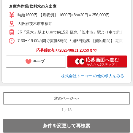
高
倉庫内作業/飲料水の入出庫
ド
時給1600円 【月収例】 1600円×8h×20日＝256,000円
大阪府茨木市東福井
JR「茨木」駅より車で約15分 阪急「茨木市」駅より車で約17分
7:30〜19:00の間で実働8時間 ＊週5日勤務 【契約期間】
応募締め切り2026/08/31 23:59まで
応募画面へ進む
キープ
かんたん3ステップ！
株式会社トーコー
の他の求人をみる
次のページへ
1／18
条件を変更して再検索