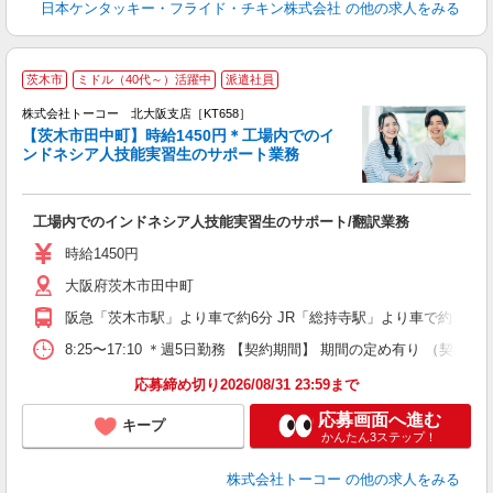
日本ケンタッキー・フライド・チキン株式会社
の他の求人をみる
★
茨木市
ミドル（40代～）活躍中
派遣社員
間
る
株式会社トーコー 北大阪支店［KT658］
【茨木市田中町】時給1450円＊工場内でのイ
ンドネシア人技能実習生のサポート業務
い
高
工場内でのインドネシア人技能実習生のサポート/翻訳業務
煙
（
時給1450円
大阪府茨木市田中町
阪急「茨木市駅」より車で約6分 JR「総持寺駅」より車で約10分 
8:25〜17:10 ＊週5日勤務 【契約期間】 期間の定め有り
応募締め切り2026/08/31 23:59まで
応募画面へ進む
キープ
かんたん3ステップ！
株式会社トーコー
の他の求人をみる