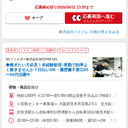
応募締め切り2026/08/31 23:59まで
応募画面へ進む
キープ
かんたん3ステップ！
株式会社バイトレ
の他の求人をみる
茨木市
ミドル（40代～）活躍中
アルバイト
パート
SGフィルダー株式会社/W23769-325
◆稼ぎたい方必見！未経験歓迎♪夜勤で効率よ
2
く稼ぎませんか？日払いOK・履歴書不要◎20
〜50代活躍中
ル
荷物・商品仕分け
フ
シ
時給1200円 ※22:00〜翌5:00の間は深夜手当込みで時給1，500
O
≪宮島センター事業場≫ 大阪府茨木市宮島2-5-1 北大阪トラッ
登
沢良宜駅から自転車8分/摂津駅から自転車10分/南茨木駅から車9分
20:00〜23:00（休憩0:00） ・実働3時間 ・週3日〜OK ＊