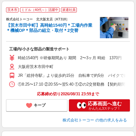
茨木市
ミドル（40代～）活躍中
派遣社員
ツ
②
株式会社トーコー 北大阪支店［KT318］
◎
【茨木市田中町】高時給1540円＊工場内作業
＊機械OP＊部品の組立・取付＊2交替
い
・
高
工場内/小さな部品の製造サポート
祝
時給1540円 ※研修期間あり 期間 2〜3ヶ月 時給 1370円
大阪府茨木市田中町
JR「総持寺駅」より徒歩約15分 自転車で約5分 バイクで約7分
①8:25〜17:10 ②20:55〜翌5:40 ①②の2交替勤務
応募締め切り2026/08/31 23:59まで
応募画面へ進む
キープ
かんたん3ステップ！
株式会社トーコー
の他の求人をみる