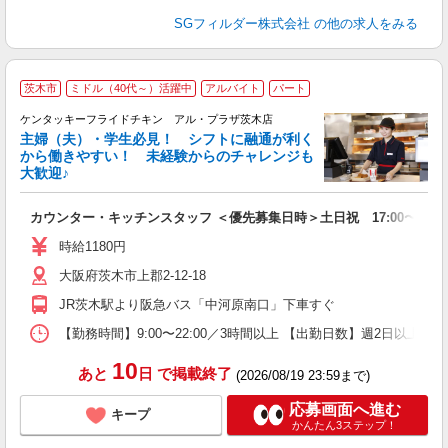
SGフィルダー株式会社
の他の求人をみる
茨木市
ミドル（40代～）活躍中
アルバイト
パート
ケンタッキーフライドチキン アル・プラザ茨木店
主婦（夫）・学生必見！ シフトに融通が利く
から働きやすい！ 未経験からのチャレンジも
大歓迎♪
見
カウンター・キッチンスタッフ ＜優先募集日時＞土日祝 17:00〜21:0
未
ダ
時給1180円
昇
大阪府茨木市上郡2-12-18
上
か
JR茨木駅より阪急バス「中河原南口」下車すぐ
【勤務時間】9:00〜22:00／3時間以上 【出勤日数】週2日以
10
あと
日
で掲載終了
(2026/08/19 23:59まで)
応募画面へ進む
キープ
かんたん3ステップ！