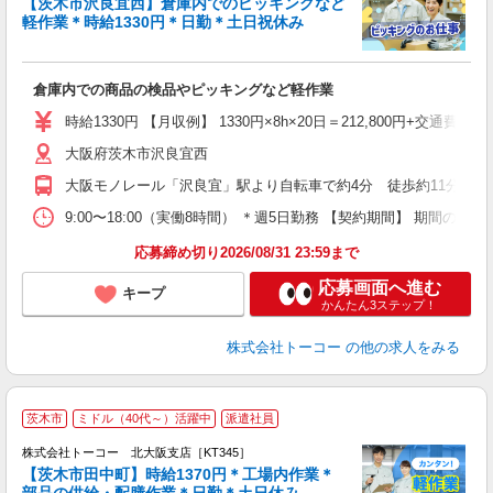
【茨木市沢良宜西】倉庫内でのピッキングなど
軽作業＊時給1330円＊日勤＊土日祝休み
有
★
未
倉庫内での商品の検品やピッキングなど軽作業
ル
時給1330円 【月収例】 1330円×8h×20日＝212,800円+交通費
大阪府茨木市沢良宜西
大阪モノレール「沢良宜」駅より自転車で約4分 徒歩約11分 阪急
9:00〜18:00（実働8時間） ＊週5日勤務 【契約期間】 
応募締め切り2026/08/31 23:59まで
応募画面へ進む
キープ
かんたん3ステップ！
株式会社トーコー
の他の求人をみる
茨木市
ミドル（40代～）活躍中
派遣社員
_
円
株式会社トーコー 北大阪支店［KT345］
【茨木市田中町】時給1370円＊工場内作業＊
ト