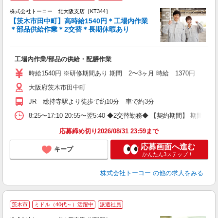
ま
株式会社トーコー 北大阪支店［KT344］
O
【茨木市田中町】高時給1540円＊工場内作業
し
＊部品供給作業＊2交替＊長期休暇あり
な
正
高
工場内作業/部品の供給・配膳作業
煙
時給1540円 ※研修期間あり 期間 2〜3ヶ月 時給 1370円
大阪府茨木市田中町
JR 総持寺駅より徒歩で約10分 車で約3分
8:25〜17:10 20:55〜翌5:40 ◆2交替勤務◆ 【契約
応募締め切り2026/08/31 23:59まで
応募画面へ進む
キープ
かんたん3ステップ！
株式会社トーコー
の他の求人をみる
茨木市
ミドル（40代～）活躍中
派遣社員
ト
円