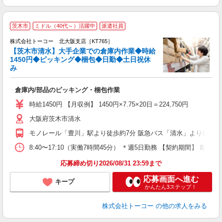
茨木市
ミドル（40代～）活躍中
派遣社員
包
株式会社トーコー 北大阪支店［KT765］
【茨木市清水】大手企業での倉庫内作業◆時給
1450円◆ピッキング◆梱包◆日勤◆土日祝休
み
『
高
倉庫内/部品のピッキング・梱包作業
日
時給1450円 【月収例】 1450円×7.75×20日＝224,750円
大阪府茨木市清水
モノレール「豊川」駅より徒歩約7分 阪急バス「清水」より徒歩約
8:40〜17:10（実働7時間45分） ＊週5日勤務 【契約期
応募締め切り2026/08/31 23:59まで
応募画面へ進む
キープ
かんたん3ステップ！
株式会社トーコー
の他の求人をみる