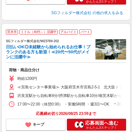
かんたん3ステップ！
SGフィルダー株式会社
の他の求人をみる
茨木市
ミドル（40代～）活躍中
アルバイト
パート
SGフィルダー株式会社/W23769-202
日払いOK◎未経験から始められるお仕事！ブ
ランクのある方も歓迎！≪20代〜50代がメイ
ンに活躍中≫
稼
荷物・商品仕分け
フ
シ
時給1200円
O
≪宮島センター事業場≫ 大阪府茨木市宮島2-5-1 北大阪トラッ
登
沢良宜駅から自転車8分/摂津駅から自転車10分/南茨木駅から車9分
17:00〜22:00（休憩0:00） ・実働5時間 ・週3日〜OK ＊
応募締め切り2026/08/25 23:59まで
応募画面へ進む
キープ
かんたん3ステップ！