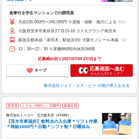
達
食事付き学生マンションでの調理員
経
活
月給230,000円〜240,000円 ※資格・経験・能力による ※
フ
大阪府茨木市東奈良3丁目15-18 コスモグラシア南茨木
阪急京都本線「南茨木」駅徒歩3分 大阪モノレール本線「南茨木」駅徒
13：30〜22：30 ※実働8時間/内休憩1時間
応募締め切り2027/07/04 23:59まで
応募画面へ進む
キープ
かんたん3ステップ！
株式会社ジェイ・エス・ビー
の他の求人をみる
＊
茨木市
ミドル（40代～）活躍中
派遣社員
7
代
株式会社トーコー 北大阪支店［KT689］
【茨木市東福井】飲料水の入出庫＊リフト作業
＊時給1600円＊日勤＊シフト制＊日曜休み
は