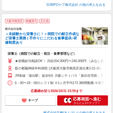
SOMPOケア株式会社
の他の求人をみる
大阪市鶴見区
制服貸与
正社員
株式会社塩梅
＜未経験から栄養士に！＞病院での献立作成な
ど栄養士業務 | 手作りにこだわる食事提供♪研
き
修制度あり
年
充
栄養士（病院での献立・発注・食事管理など）
入
主
★前職給与相談OK！ 月給204,000円〜240,000円 （みな
（
藍の都脳神経外科病院 (大阪府大阪市鶴見区放出東2-21-16）
べ
JR各線「放出駅」徒歩6分 大阪シティバス「放出住宅前」下車9分
6：00〜18：00のシフト制 ※1ヶ月平均173.3時間勤務 ※変形労
応募締め切り2026/10/31 23:59まで
応募画面へ進む
キープ
かんたん3ステップ！
株式会社塩梅(あんばい)
の他の求人をみる