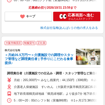
05：00〜20：00のシフト制（実働8時間） ※1ヶ月173.3時間勤
応募締め切り2026/10/31 23:59まで
応募画面へ進む
キープ
かんたん3ステップ！
株式会社塩梅(あんばい)
の他の求人をみる
大阪市鶴見区
制服貸与
正社員
株式会社塩梅
＜月給26.5万円〜＞介護施設での調理やスタッ
フ管理など調理責任者 | 手作りにこだわる食事
提供♪
さ
調理責任者（介護施設での仕込み・調理・スタッフ管理など責任者業務
入
（
月給：265,000円〜 みなし残業代：44,150円（30時間）
給
介護老人保健施設 すいれん （大阪府大阪市鶴見区諸口6-15-74）
通
援
地下鉄長堀鶴見緑地線「鶴見緑地駅」より徒歩7分 地下鉄長堀鶴見
5：00〜20：00のシフト制（実働8時間） ※1ヶ月173.3時間勤