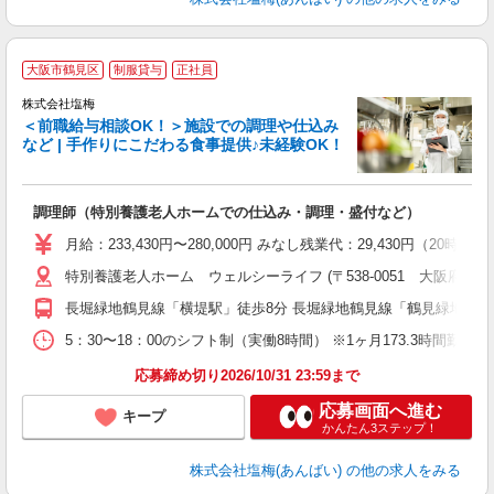
大阪市鶴見区
制服貸与
正社員
株式会社塩梅
＜前職給与相談OK！＞施設での調理や仕込み
など | 手作りにこだわる食事提供♪未経験OK！
さ
調理師（特別養護老人ホームでの仕込み・調理・盛付など）
入
ル
月給：233,430円〜280,000円 みなし残業代：29,430
躍
特別養護老人ホーム ウェルシーライフ (〒538-0051 大阪府大阪市鶴
通
援
長堀緑地鶴見線「横堤駅」徒歩8分 長堀緑地鶴見線「鶴見緑地駅」徒
5：30〜18：00のシフト制（実働8時間） ※1ヶ月173.3時間勤
応募締め切り2026/10/31 23:59まで
応募画面へ進む
キープ
かんたん3ステップ！
株式会社塩梅(あんばい)
の他の求人をみる