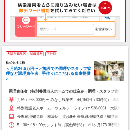
大阪市鶴見区
制服貸与
正社員
株式会社塩梅
＜月給26.5万円〜＞施設での調理やスタッフ管
理など調理責任者 | 手作りにこだわる食事提供
♪
さ
調理責任者（特別養護老人ホームでの仕込み・調理・スタッフ管理など
入
（
月給：265,000円〜 みなし残業代：44,150円（30時間）
給
特別養護老人ホーム ウェルシーライフ (〒538-0051 大阪府大阪市鶴
通
援
長堀緑地鶴見線「横堤駅」徒歩8分 長堀緑地鶴見線「鶴見緑地駅」徒
5：30〜18：00のシフト制（実働8時間） ※1ヶ月173.3時間勤