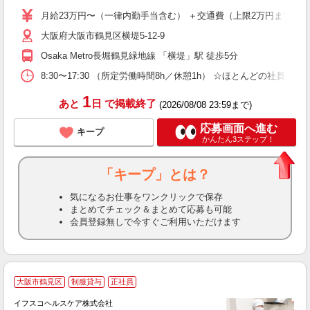
完
月給23万円〜（一律内勤手当含む） ＋交通費（上限2万円まで）
の
大阪府大阪市鶴見区横堤5-12-9
保
Osaka Metro長堀鶴見緑地線 「横堤」駅 徒歩5分
8:30〜17:30 （所定労働時間8h／休憩1h） ☆ほとんどの社員は
1
あと
日
で掲載終了
(2026/08/08 23:59まで)
応募画面へ進む
キープ
かんたん3ステップ！
「キープ」とは？
気になるお仕事をワンクリックで保存
まとめてチェック＆まとめて応募も可能
会員登録無しで今すぐご利用いただけます
大阪市鶴見区
制服貸与
正社員
イフスコヘルスケア株式会社