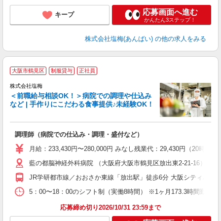
応募画面へ進む
キープ
かんたん3ステップ！
株式会社塩梅(あんばい)
の他の求人をみる
大阪市鶴見区
制服貸与
正社員
株式会社塩梅
＜前職給与相談OK！＞病院での調理や仕込み
など | 手作りにこだわる食事提供♪未経験OK！
さ
調理師（病院での仕込み・調理・盛付など）
入
主
月給：233,430円〜280,000円 みなし残業代：29,430
（
藍の都脳神経外科病院 （大阪府大阪市鶴見区放出東2-21-16）
べ
JR学研都市線／おおさか東線「放出駅」徒歩6分 大阪シティバス「
5：00〜18：00のシフト制（実働8時間） ※1ヶ月173.3時間勤
応募締め切り2026/10/31 23:59まで