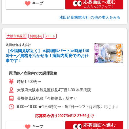
応募画面へ進む
キープ
かんたん3ステップ！
浅田給食株式会社
の他の求人をみる
大阪市鶴見区
制服貸与
パート
浅田給食株式会社
［今福鶴見駅近く］≪調理師パート≫時給140
0円〜／資格を活かせる！病院内厨房でのお仕
事です！
す
入
調理師／病院内での調理業務
躍
（
時給1,400円〜
シ
大阪府大阪市鶴見区鶴見4丁目1-30 本田病院
長堀鶴見緑地線「今福鶴見」駅すぐ
6:00〜18:00 ★1日4時間〜・週2日〜シフトは相談に応じます
応募締め切り2027/04/12 23:59まで
応募画面へ進む
キープ