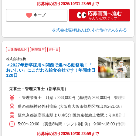
応募締め切り2026/10/31 23:59まで
応募画面へ進む
キープ
かんたん3ステップ！
株式会社塩梅(あんばい)
の他の求人をみる
大阪市鶴見区
制服貸与
正社員
株式会社塩梅
＜2027年新卒採用＞関西で選べる勤務地！「
おいしい」にこだわる給食会社です！年間休日
120日
を
栄養士・管理栄養士（新卒採用）
新
上
・管理栄養士 月給：233,000円（基礎給 208,000円 管理栄養
藍の都脳神経外科病院 (大阪府大阪市鶴見区放出東2-21-16
阪急京都線高槻市駅より車5分 阪急京都線上牧駅より車8分 JR高
5:00〜20:00 （実働8時間・シフト制) 例） 9:00〜18:00 (休憩
応募締め切り2026/10/30 23:59まで