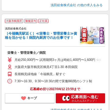
浅田給食株式会社
の他の求人をみる
大阪市鶴見区
制服貸与
正社員
浅田給食株式会社
す
［今福鶴見駅近く］≪栄養士・管理栄養士≫資
格を活かせる！病院内厨房でのお仕事です！
ら
栄養士・管理栄養士／病院
入
躍
月給250,000円〜 試用期間3ヶ月は時給1,400円〜1,600円 
（
大阪府大阪市鶴見区鶴見4丁目1-30 本田病院
あ
長堀鶴見緑地線「今福鶴見」駅すぐ
7:30〜16:30、9:30〜18:30の間で実働8時間のシフト制
応募締め切り2027/04/12 23:59まで
応募画面へ進む
キープ
かんたん3ステップ！