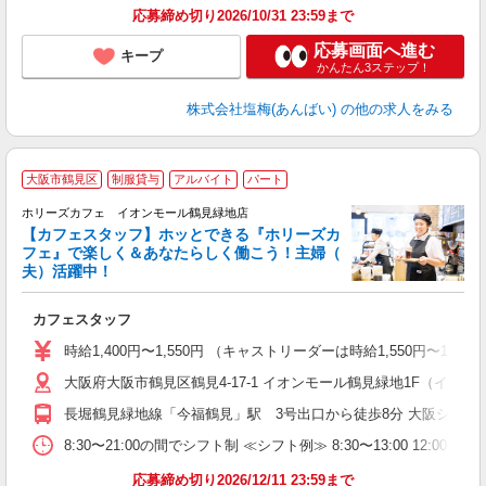
応募締め切り2026/10/31 23:59まで
応募画面へ進む
キープ
かんたん3ステップ！
株式会社塩梅(あんばい)
の他の求人をみる
明
大阪市鶴見区
制服貸与
アルバイト
パート
京
ホリーズカフェ イオンモール鶴見緑地店
【カフェスタッフ】ホッとできる『ホリーズカ
フェ』で楽しく＆あなたらしく働こう！主婦（
夫）活躍中！
が
カフェスタッフ
昇
ー
時給1,400円〜1,550円 （キャストリーダーは時給1,550円〜1
大阪府大阪市鶴見区鶴見4-17-1 イオンモール鶴見緑地1F（イオ
長堀鶴見緑地線「今福鶴見」駅 3号出口から徒歩8分 大阪シティ
8:30〜21:00の間でシフト制 ≪シフト例≫ 8:30〜13:00 12:0
応募締め切り2026/12/11 23:59まで