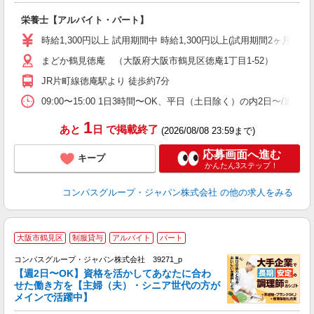
大
栄養士【アルバイト・パート】
入
歓
時給1,300円以上 試用期間中 時給1,300円以上(試用期間2ヶ月
～
まどか鶴見徳庵 （大阪府大阪市鶴見区徳庵1丁目1-52）
用
2
JR片町線徳庵駅より 徒歩約7分
内
ま
09:00〜15:00 1日3時間〜OK、平日（土日除く）の内2日〜/週
1
あと
日
で掲載終了
(2026/08/08 23:59まで)
応募画面へ進む
キープ
かんたん3ステップ！
コンパスグループ・ジャパン株式会社
の他の求人をみる
大阪市鶴見区
制服貸与
アルバイト
パート
コンパスグループ・ジャパン株式会社 39271_p
く
【週2日〜OK】資格を活かしてあなたに合わ
せた働き方を【主婦（夫）・シニア世代の方が
メインで活躍中】