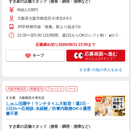
すき家の店舗スタッフ（接客・調理・清掃など）
履
ミ
時給1,538円
～
大阪府大阪市鶴見区今津北4-4-3
勤
り
JR学研都市線「徳庵」駅より徒歩7分
22:00〜翌5:00 1日2時間、週2日からOKのシフト制！ ●扶養内勤務
応募締め切り2026/08/31 23:59まで
応募画面へ進む
キープ
かんたん3ステップ！
すき家
の他の求人をみる
≪
大阪市鶴見区
制服貸与
アルバイト
パート
すき家 大阪鶴見今津北店
しゅふ活躍中！ランチタイム大歓迎！週2日・
安
1日2h〜応相談♪未経験／扶養内勤務OK☆履歴
書不要
の
すき家の店舗スタッフ（接客・調理・清掃など）
履