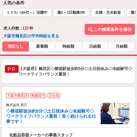
人気の条件
ミドル（40代～）活躍中
週2～3日勤務OK
主婦・主夫歓迎
週1
求人件数 :
137
件
この検索条件を保存
大阪市鶴見区の平均時給を見る
指定なし
新着順
時給順
日給順
月給順
【大阪府】鶴見区◇横堤駅徒歩約5分◇土日祝休み◇未経験可◇
PR
ワークライフバランス重視！
大阪市鶴見区
制服貸与
正社員
株式会社 辰己
◇横堤駅徒歩約5分◇土日祝休み◇未経験可◇
ワークライフバランス重視！長く続けられる仕
事です！
給
化粧品容器メーカーの事務スタッフ
入