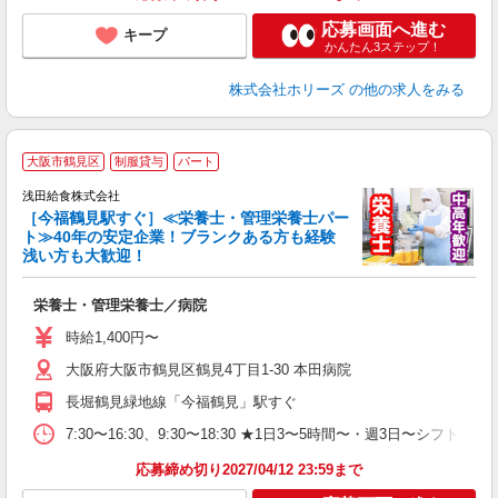
応募画面へ進む
キープ
かんたん3ステップ！
株式会社ホリーズ
の他の求人をみる
大阪市鶴見区
制服貸与
パート
浅田給食株式会社
［今福鶴見駅すぐ］≪栄養士・管理栄養士パー
ト≫40年の安定企業！ブランクある方も経験
浅い方も大歓迎！
定
栄養士・管理栄養士／病院
入
躍
時給1,400円〜
（
大阪府大阪市鶴見区鶴見4丁目1-30 本田病院
シ
長堀鶴見緑地線「今福鶴見」駅すぐ
7:30〜16:30、9:30〜18:30 ★1日3〜5時間〜・週3日〜シフトは応
応募締め切り2027/04/12 23:59まで