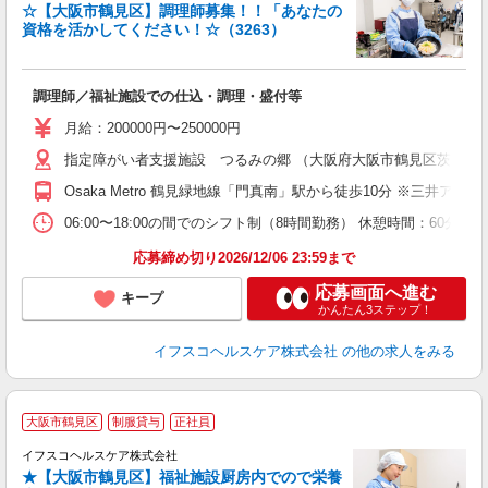
☆【大阪市鶴見区】調理師募集！！「あなたの
資格を活かしてください！☆（3263）
し
調理師／福祉施設での仕込・調理・盛付等
女
月給：200000円〜250000円
あ
指定障がい者支援施設 つるみの郷 （大阪府大阪市鶴見区茨田大宮2-
ィ
Osaka Metro 鶴見緑地線「門真南」駅から徒歩10分 ※三井アウ
06:00〜18:00の間でのシフト制（8時間勤務） 休憩時間：60分
応募締め切り2026/12/06 23:59まで
応募画面へ進む
キープ
かんたん3ステップ！
イフスコヘルスケア株式会社
の他の求人をみる
大阪市鶴見区
制服貸与
正社員
イフスコヘルスケア株式会社
★【大阪市鶴見区】福祉施設厨房内でので栄養