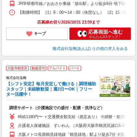
し
JR学研都市線／おおさか東線「放出駅」より徒歩6分 地下鉄長堀鶴
り
【勤務時間】 ［1］9：00〜14：00（休憩なし） ［2］15：0
応募締め切り2026/10/31 23:59まで
応募画面へ進む
キープ
かんたん3ステップ！
株式会社塩梅(あんばい)
の他の求人をみる
■
大阪市鶴見区
制服貸与
アルバイト
パート
株式会社塩梅
【シフト安定】毎月安定して働ける｜調理補助
す
スタッフ｜未経験歓迎｜週2日〜OK｜フリー
ター活躍中！
理
調理サポート（介護施設での盛付・配膳・洗浄など）
入
躍
時給1180円〜 ＋交通費全額支給（規定あり） ※経験・能力によ
（
介護老人保健施設 すいれん （大阪府大阪市鶴見区諸口6-15-74）
固
O
大阪メトロ長堀鶴見緑地線「鶴見緑地」駅より徒歩7分 大阪メトロ
保