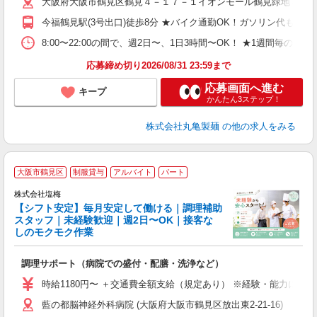
大阪府大阪市鶴見区鶴見４－１７－１イオンモール鶴見緑地３Ｆ
中
り
今福鶴見駅(3号出口)徒歩8分 ★バイク通勤OK！ガソリン代も
勤
務
8:00〜22:00の間で、週2日〜、1日3時間〜OK！ ★1
禁
応募締め切り2026/08/31 23:59まで
応募画面へ進む
キープ
かんたん3ステップ！
株式会社丸亀製麺
の他の求人をみる
■
大阪市鶴見区
制服貸与
アルバイト
パート
株式会社塩梅
【シフト安定】毎月安定して働ける｜調理補助
スタッフ｜未経験歓迎｜週2日〜OK｜接客な
しのモクモク作業
務
調理サポート（病院での盛付・配膳・洗浄など）
入
夫
時給1180円〜 ＋交通費全額支給（規定あり） ※経験・能力によ
中
藍の都脳神経外科病院 (大阪府大阪市鶴見区放出東2-21-16)
禁