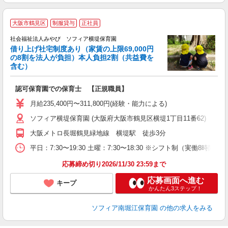
大阪市鶴見区
制服貸与
正社員
社会福祉法人みやび ソフィア横堤保育園
借り上げ社宅制度あり（家賃の上限69,000円
の
の8割を法人が負担）本人負担2割（共益費を
含む）
定
認可保育園での保育士 【正規職員】
入
主
月給235,400円〜311,800円(経験・能力による)
上
ソフィア横堤保育園 (大阪府大阪市鶴見区横堤1丁目11番62)
助
大阪メトロ長堀鶴見緑地線 横堤駅 徒歩3分
平日：7:30〜19:30 土曜：7:30〜18:30 ※シフト制（実働8時間） ≪
応募締め切り2026/11/30 23:59まで
応募画面へ進む
キープ
かんたん3ステップ！
ソフィア南堀江保育園
の他の求人をみる