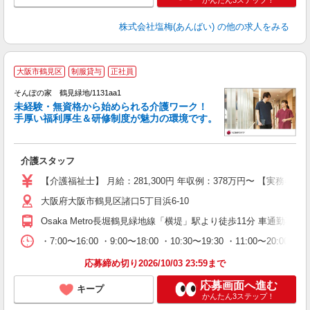
かんたん3ステップ！
株式会社塩梅(あんばい)
の他の求人をみる
大阪市鶴見区
制服貸与
正社員
そんぽの家 鶴見緑地/1131aa1
未経験・無資格から始められる介護ワーク！
手厚い福利厚生＆研修制度が魅力の環境です。
る
介護スタッフ
未
上
【介護福祉士】 月給：281,300円 年収例：378万円〜 【実務
険
大阪府大阪市鶴見区諸口5丁目浜6-10
Osaka Metro長堀鶴見緑地線「横堤」駅より徒歩11分 車通勤不
・7:00〜16:00 ・9:00〜18:00 ・10:30〜19:30 ・11:00〜20:
応募締め切り2026/10/03 23:59まで
応募画面へ進む
キープ
かんたん3ステップ！