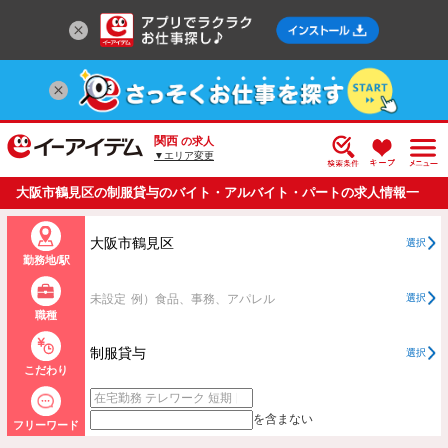
関西
の求人
▼エリア変更
大阪市鶴見区の制服貸与のバイト・アルバイト・パートの求人情報一
覧
大阪市鶴見区
選択
勤務地/駅
未設定
例）食品、事務、アパレル
選択
職種
制服貸与
選択
こだわり
を含まない
フリーワード