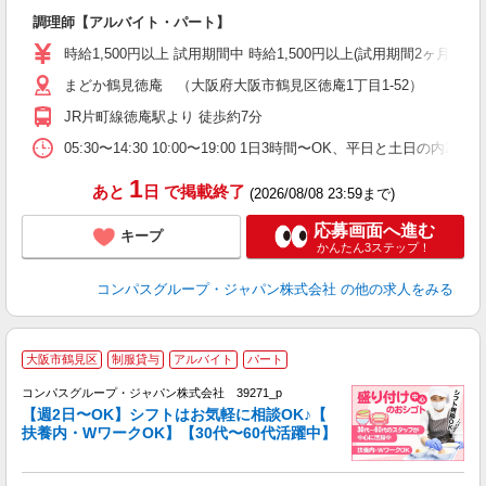
大
調理師【アルバイト・パート】
入
歓
時給1,500円以上 試用期間中 時給1,500円以上(試用期間2ヶ月
～
まどか鶴見徳庵 （大阪府大阪市鶴見区徳庵1丁目1-52）
用
週
JR片町線徳庵駅より 徒歩約7分
内
ク
05:30〜14:30 10:00〜19:00 1日3時間〜OK、平日と土日の内
1
あと
日
で掲載終了
(2026/08/08 23:59まで)
応募画面へ進む
キープ
かんたん3ステップ！
コンパスグループ・ジャパン株式会社
の他の求人をみる
大阪市鶴見区
制服貸与
アルバイト
パート
コンパスグループ・ジャパン株式会社 39271_p
く
【週2日〜OK】シフトはお気軽に相談OK♪【
扶養内・WワークOK】【30代〜60代活躍中】
大