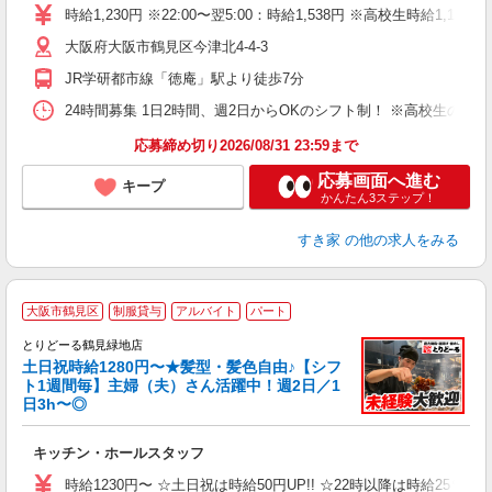
タ
時給1,230円 ※22:00〜翌5:00：時給1,538円 ※高校生時給1,177
（
大阪府大阪市鶴見区今津北4-4-3
夜
割
JR学研都市線「徳庵」駅より徒歩7分
24時間募集 1日2時間、週2日からOKのシフト制！ ※高校生のシ
応募締め切り2026/08/31 23:59まで
応募画面へ進む
キープ
かんたん3ステップ！
すき家
の他の求人をみる
大阪市鶴見区
制服貸与
アルバイト
パート
とりどーる鶴見緑地店
土日祝時給1280円〜★髪型・髪色自由♪【シフ
ト1週間毎】主婦（夫）さん活躍中！週2日／1
日3h〜◎
大
キッチン・ホールスタッフ
入
者
時給1230円〜 ☆土日祝は時給50円UP!! ☆22時以降は時給25％U