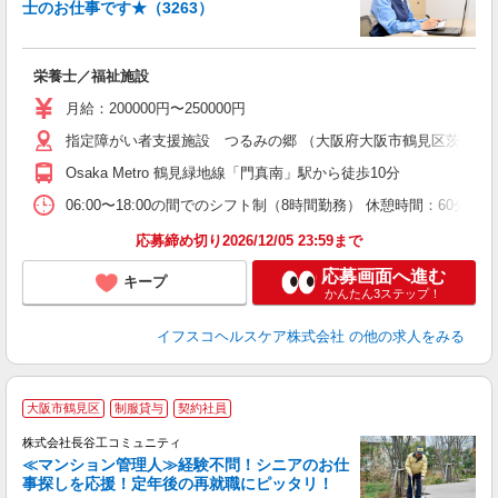
士のお仕事です★（3263）
ス
栄養士／福祉施設
女
月給：200000円〜250000円
あ
指定障がい者支援施設 つるみの郷 （大阪府大阪市鶴見区茨田大宮2-
ィ
Osaka Metro 鶴見緑地線「門真南」駅から徒歩10分
06:00〜18:00の間でのシフト制（8時間勤務） 休憩時間：60分
応募締め切り2026/12/05 23:59まで
応募画面へ進む
キープ
かんたん3ステップ！
イフスコヘルスケア株式会社
の他の求人をみる
大阪市鶴見区
制服貸与
契約社員
株式会社長谷工コミュニティ
≪マンション管理人≫経験不問！シニアのお仕
事探しを応援！定年後の再就職にピッタリ！