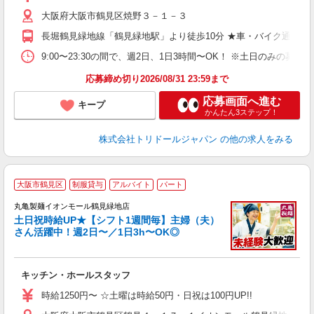
不
大阪府大阪市鶴見区焼野３－１－３
中
り
長堀鶴見緑地線「鶴見緑地駅」より徒歩10分 ★車・バイク通勤O
h
タ
9:00〜23:30の間で、週2日、1日3時間〜OK！ ※土日のみの募集
業
応募締め切り2026/08/31 23:59まで
応募画面へ進む
キープ
かんたん3ステップ！
株式会社トリドールジャパン
の他の求人をみる
大阪市鶴見区
制服貸与
アルバイト
パート
丸亀製麺イオンモール鶴見緑地店
土日祝時給UP★【シフト1週間毎】主婦（夫）
さん活躍中！週2日〜／1日3h〜OK◎
ル
キッチン・ホールスタッフ
入
者
時給1250円〜 ☆土曜は時給50円・日祝は100円UP!!
不