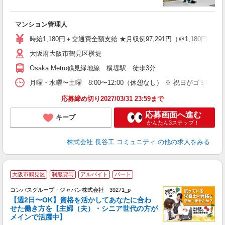
ア
マンション管理人
シ
り
時給1,180円＋交通費全額支給 ★月収例97,291円（＠1,180円×82.
大阪府大阪市鶴見区横堤
Osaka Metro鶴見緑地線 横堤駅 徒歩3分
月曜・水曜〜土曜 8:00〜12:00（休憩なし） ※ 祝日がゴミ
応募締め切り2027/03/31 23:59まで
応募画面へ進む
キープ
かんたん3ステップ！
株式会社 長谷工 コミュニティ
の他の求人をみる
大阪市鶴見区
制服貸与
アルバイト
パート
コンパスグループ・ジャパン株式会社 39271_p
く
【週2日〜OK】資格を活かしてあなたに合わ
せた働き方を【主婦（夫）・シニア世代の方が
メインで活躍中】