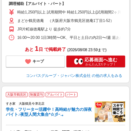
調理補助【アルバイト・パート】
入
歓
時給1,250円以上 試用期間中 時給1,250円以上(試用期間2ヶ月
～
まどか鶴見徳庵 （大阪府大阪市鶴見区徳庵1丁目1-52）
用
2
JR片町線徳庵駅より 徒歩約7分
通
16:00〜20:00 1日3時間〜OK、平日と土日の内2日〜/週 週あた
1
あと
日
で掲載終了
(2026/08/08 23:59まで)
応募画面へ進む
キープ
かんたん3ステップ！
コンパスグループ・ジャパン株式会社
の他の求人をみる
大阪市鶴見区
制服貸与
アルバイト
パート
すき家 大阪鶴見今津北店
学生・フリーター活躍中！高時給が魅力の深夜
バイト♪夜型人間大集合*☆彡･.｡
つ