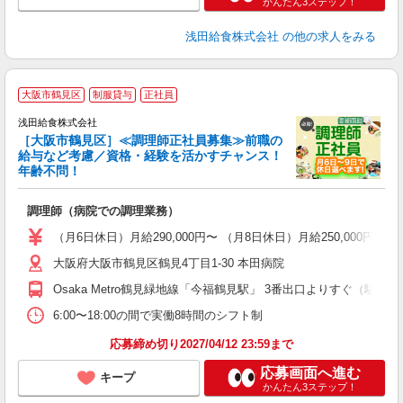
かんたん3ステップ！
浅田給食株式会社
の他の求人をみる
大阪市鶴見区
制服貸与
正社員
浅田給食株式会社
［大阪市鶴見区］≪調理師正社員募集≫前職の
給与など考慮／資格・経験を活かすチャンス！
年齢不問！
う
調理師（病院での調理業務）
入
躍
（月6日休日）月給290,000円〜 （月8日休日）月給250,000円
（
大阪府大阪市鶴見区鶴見4丁目1-30 本田病院
あ
Osaka Metro鶴見緑地線「今福鶴見駅」 3番出口よりすぐ（駅前）
6:00〜18:00の間で実働8時間のシフト制
応募締め切り2027/04/12 23:59まで
応募画面へ進む
キープ
かんたん3ステップ！