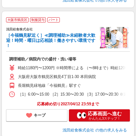
浅田給食株式会社
の他の求人をみる
大阪市鶴見区
制服貸与
パート
浅田給食株式会社
［今福鶴見駅近く］≪調理補助≫未経験者大歓
迎！時間・曜日は応相談！働きやすい環境です
！
チ
調理補助／病院内での盛付・洗い場等
入
躍
時給1180円〜1200円 ※時間帯による （〜8時まで）時給1200円
（
大阪府大阪市鶴見区鶴見4丁目1-30 本田病院
シ
長堀鶴見緑地線「今福鶴見」駅すぐ
［1］6:00〜15:00 ［2］15:30〜20:30 ［3］17:00〜20:30 ※週
応募締め切り2027/04/12 23:59まで
応募画面へ進む
キープ
かんたん3ステップ！
浅田給食株式会社
の他の求人をみる