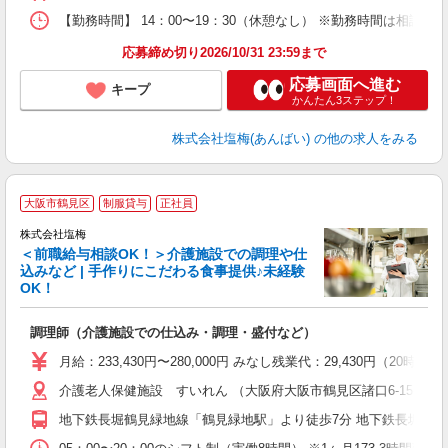
【勤務時間】 14：00〜19：30（休憩なし） ※勤務時間は相談
応募締め切り2026/10/31 23:59まで
応募画面へ進む
キープ
かんたん3ステップ！
株式会社塩梅(あんばい)
の他の求人をみる
大阪市鶴見区
制服貸与
正社員
株式会社塩梅
＜前職給与相談OK！＞介護施設での調理や仕
込みなど | 手作りにこだわる食事提供♪未経験
OK！
さ
調理師（介護施設での仕込み・調理・盛付など）
入
ル
月給：233,430円〜280,000円 みなし残業代：29,430
躍
介護老人保健施設 すいれん （大阪府大阪市鶴見区諸口6-15-74）
通
援
地下鉄長堀鶴見緑地線「鶴見緑地駅」より徒歩7分 地下鉄長堀鶴見