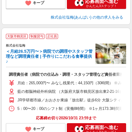
応募画面へ進む
キープ
かんたん3ステップ！
株式会社塩梅(あんばい)
の他の求人をみる
大阪市鶴見区
制服貸与
正社員
株式会社塩梅
＜月給26.5万円〜＞病院での調理やスタッフ管
理など調理責任者 | 手作りにこだわる食事提供
♪
さ
調理責任者（病院での仕込み・調理・スタッフ管理など責任者業務）
入
主
月給：265,000円〜 みなし残業代：44,150円（30時間）
（
藍の都脳神経外科病院 （大阪府大阪市鶴見区放出東2-21-16）
べ
JR学研都市線／おおさか東線「放出駅」徒歩6分 大阪シティバス「
5：00〜20：00のシフト制（実働8時間） ※1ヶ月173.3時間勤
応募締め切り2026/10/31 23:59まで
応募画面へ進む
キープ