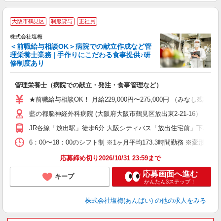
大阪市鶴見区
制服貸与
正社員
株式会社塩梅
＜前職給与相談OK＞病院での献立作成など管
理栄養士業務 | 手作りにこだわる食事提供♪研
き
修制度あり
年
充
管理栄養士（病院での献立・発注・食事管理など）
入
主
★前職給与相談OK！ 月給229,000円〜275,000円 （みなし
（
藍の都脳神経外科病院 (大阪府大阪市鶴見区放出東2-21-16）
べ
JR各線「放出駅」徒歩6分 大阪シティバス「放出住宅前」下車9分
6：00〜18：00のシフト制 ※1ヶ月平均173.3時間勤務 ※変形労
応募締め切り2026/10/31 23:59まで
応募画面へ進む
キープ
かんたん3ステップ！
株式会社塩梅(あんばい)
の他の求人をみる