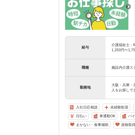
介護福祉士：時給
給与
1,350円〜1
職種
施設内介護ス
大阪・兵庫・
勤務地
人をお探しで
入社日応相談
未経験歓迎
日払い
車通勤OK
バイ
まかない・食事補助
資格取