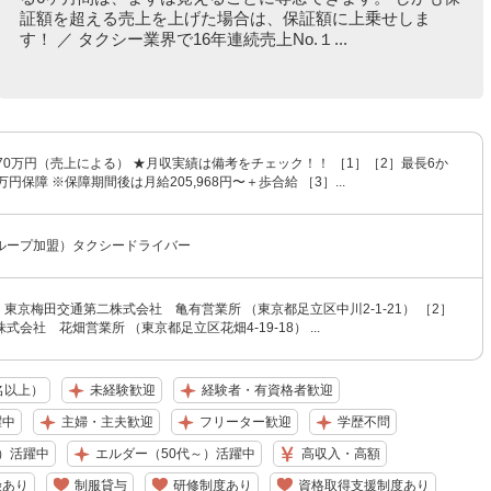
証額を超える売上を上げた場合は、保証額に上乗せしま
す！ ／ タクシー業界で16年連続売上No.１...
70万円（売上による） ★月収実績は備考をチェック！！ ［1］［2］最長6か
円保障 ※保障期間後は月給205,968円〜＋歩合給 ［3］...
ループ加盟）タクシードライバー
］東京梅田交通第二株式会社 亀有営業所 （東京都足立区中川2-1-21） ［2］
会社 花畑営業所 （東京都足立区花畑4-19-18） ...
名以上）
未経験歓迎
経験者・有資格者歓迎
躍中
主婦・主夫歓迎
フリーター歓迎
学歴不問
）活躍中
エルダー（50代～）活躍中
高収入・高額
険あり
制服貸与
研修制度あり
資格取得支援制度あり