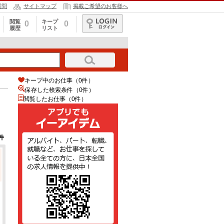
質問
サイトマップ
掲載ご希望のお客様へ
閲覧
キープ
0
0
履歴
リスト
ログイン
キープ中のお仕事（0件）
保存した検索条件（
0
件）
閲覧したお仕事（0件）
件