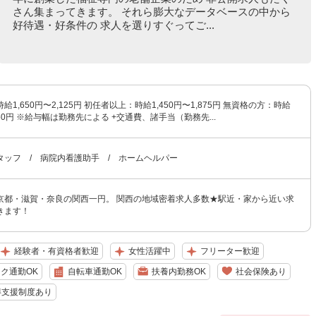
さん集まってきます。 それら膨大なデータベースの中から
好待遇・好条件の 求人を選りすぐってご...
1,650円〜2,125円 初任者以上：時給1,450円〜1,875円 無資格の方：時給
,750円 ※給与幅は勤務先による +交通費、諸手当（勤務先...
タッフ / 病院内看護助手 / ホームヘルパー
京都・滋賀・奈良の関西一円。 関西の地域密着求人多数★駅近・家から近い求
きます！
経験者・有資格者歓迎
女性活躍中
フリーター歓迎
ク通勤OK
自転車通勤OK
扶養内勤務OK
社会保険あり
得支援制度あり