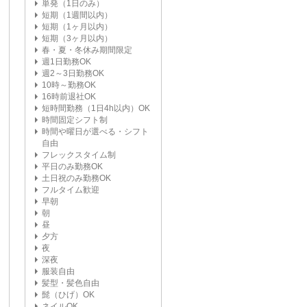
単発（1日のみ）
短期（1週間以内）
短期（1ヶ月以内）
短期（3ヶ月以内）
春・夏・冬休み期間限定
週1日勤務OK
週2～3日勤務OK
10時～勤務OK
16時前退社OK
短時間勤務（1日4h以内）OK
時間固定シフト制
時間や曜日が選べる・シフト
自由
フレックスタイム制
平日のみ勤務OK
土日祝のみ勤務OK
フルタイム歓迎
早朝
朝
昼
夕方
夜
深夜
服装自由
髪型・髪色自由
髭（ひげ）OK
ネイルOK