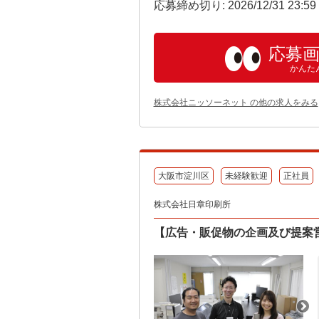
応募締め切り: 2026/12/31 23:5
応募
かんた
株式会社ニッソーネット の他の求人をみる
大阪市淀川区
未経験歓迎
正社員
株式会社日章印刷所
【広告・販促物の企画及び提案