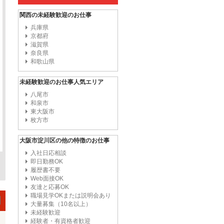
関西の未経験歓迎のお仕事
兵庫県
京都府
滋賀県
奈良県
和歌山県
未経験歓迎のお仕事人気エリア
八尾市
和泉市
東大阪市
枚方市
大阪市淀川区の他の特徴のお仕事
入社日応相談
即日勤務OK
履歴書不要
Web面接OK
友達と応募OK
職場見学OKまたは説明会あり
大量募集（10名以上）
未経験歓迎
経験者・有資格者歓迎