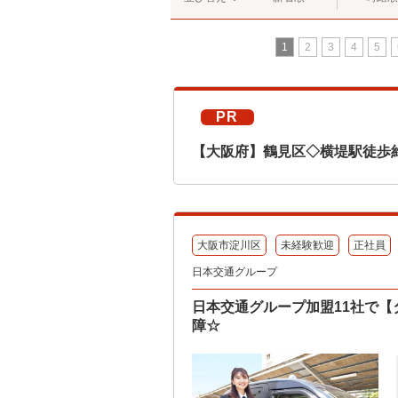
1
2
3
4
5
PR
【大阪府】鶴見区◇横堤駅徒歩
大阪市淀川区
未経験歓迎
正社員
日本交通グループ
日本交通グループ加盟11社で【
障☆