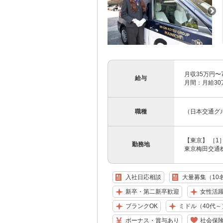
月収35万円〜
給与
月間：月給30万
職種
（日本交通グ
【東京】 ［1
勤務地
東京梅田交通株式
入社日応相談
大量募集（10
新卒・第二新卒歓迎
女性活
ブランクOK
ミドル（40代～
ボーナス・賞与あり
社会保