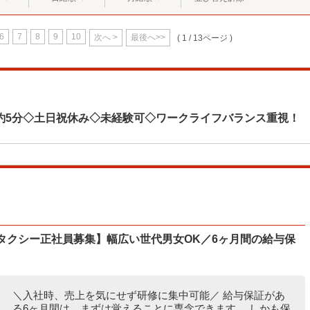
6
7
8
9
10
次へ >
最後へ>>
( 1 / 13ページ )
約5分◇土日祝休み◇未経験可◇ワークライフバランス重視！
タクシー正社員募集】幅広い世代男女OK／6ヶ月間の給与保
＼入社時、売上を気にせず研修に集中可能／ 給与保証があ
る6ヶ月間は、まずは覚えることに専念できます。 しかも保