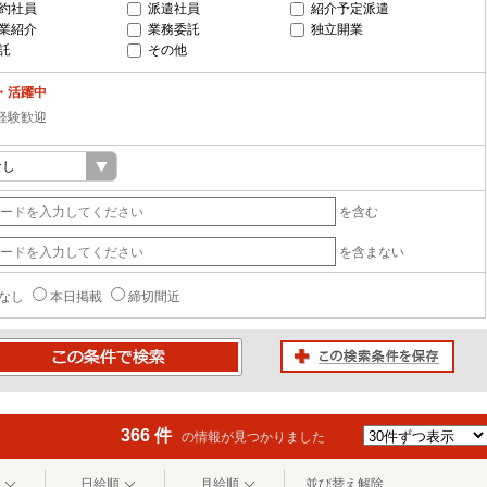
約社員
派遣社員
紹介予定派遣
業紹介
業務委託
独立開業
託
その他
・活躍中
経験歓迎
を含む
を含まない
なし
本日掲載
締切間近
この検索条件を保存
条件で検索
366 件
の情報が見つかりました
日給順
月給順
並び替え解除