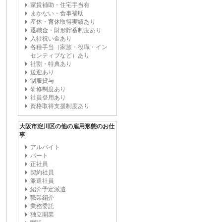
家賃補助・住宅手当有
まかない・食事補助
産休・育休取得実績あり
退職金・財形貯蓄制度あり
入社祝い金あり
各種手当（家族・役職・イン
センティブなど）あり
社割・特典あり
送迎あり
制服貸与
研修制度あり
社員登用あり
資格取得支援制度あり
大阪市淀川区の他の雇用形態のお仕
事
アルバイト
パート
正社員
契約社員
派遣社員
紹介予定派遣
職業紹介
業務委託
独立開業