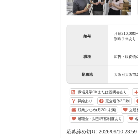
月給210,00
給与
別途手当あり 
職種
広告・販促物
勤務地
大阪府大阪市淀
職場見学OKまたは説明会あり
昇給あり
完全週休2日制
残業少なめ(月20h未満)
交通
退職金・財形貯蓄制度あり
応募締め切り: 2026/09/10 23:5