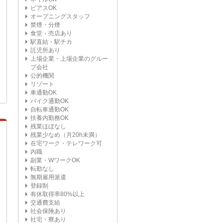
ピアスOK
オープニングスタッフ
禁煙・分煙
食堂・売店あり
駅直結・駅チカ
託児所あり
上場企業・上場企業のグルー
プ会社
公的機関
リゾート
車通勤OK
バイク通勤OK
自転車通勤OK
扶養内勤務OK
残業ほぼなし
残業少なめ（月20h未満）
在宅ワーク・テレワーク可
内職
副業・WワークOK
転勤なし
無期雇用派遣
登録制
有休取得率80%以上
交通費支給
社会保険あり
社宅・寮あり