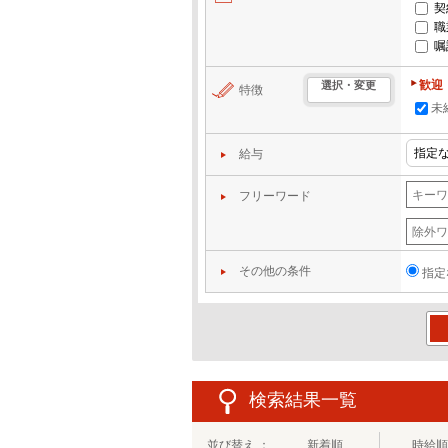
契
職
嘱
歓迎
選択・変更
特徴
未
給与
フリーワード
その他の条件
指定
この
検索結果一覧
並び替え ：
新着順
時給順