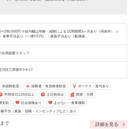
0円〜280,000円 ※給与幅は年齢・経験による 試用期間3ヶ月あり（同条件） ☆
・食事手当あり（一律5千円） ・家族手当あり（配偶者...
の企画提案スタッフ
川区三津屋中3-9-17
未経験歓迎
経験者・有資格者歓迎
ボーナス・賞与あり
年間休日120日以上
土日祝休み
禁煙・分煙
費支給
社会保険あり
まかない・食事補助
各種手当（家族・役職・インセンティブなど）あり
9 まで
詳細を見る