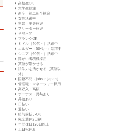
高校生OK
大学生歓迎
新卒・第二新卒歓迎
女性活躍中
主婦・主夫歓迎
フリーター歓迎
学歴不問
ブランクOK
ミドル（40代～）活躍中
エルダー（50代～）活躍中
シニア（60代～）活躍中
障がい者積極採用
英語が活かせる
語学力を活かせる（英語以
外）
国籍不問（jobs in japan）
管理職・マネージャー採用
高収入・高額
ボーナス・賞与あり
昇給あり
日払い
週払い
給与前払いOK
完全週休2日制
年間休日120日以上
土日祝休み