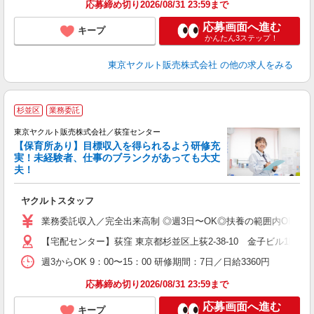
応募締め切り2026/08/31 23:59まで
応募画面へ進む
キープ
かんたん3ステップ！
東京ヤクルト販売株式会社
の他の求人をみる
杉並区
業務委託
東京ヤクルト販売株式会社／荻窪センター
【保育所あり】目標収入を得られるよう研修充
実！未経験者、仕事のブランクがあっても大丈
夫！
相
ヤクルトスタッフ
未
ア
業務委託収入／完全出来高制 ◎週3日〜OK◎扶養の範囲内OK ◎扶養
【宅配センター】荻窪 東京都杉並区上荻2-38-10 金子ビル1階
週3からOK 9：00〜15：00 研修期間：7日／日給3360円
応募締め切り2026/08/31 23:59まで
応募画面へ進む
キープ