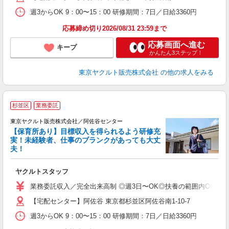
週3からOK 9：00〜15：00 研修期間：7日／日給3360円
応募締め切り2026/08/31 23:59まで
応募画面へ進む
キープ
かんたん3ステップ！
東京ヤクルト販売株式会社
の他の求人をみる
杉並区
業務委託
東京ヤクルト販売株式会社／阿佐谷センター
【保育所あり】目標収入を得られるよう研修充
実！未経験者、仕事のブランクがあっても大丈
夫！
相
ヤクルトスタッフ
未
ア
業務委託収入／完全出来高制 ◎週3日〜OK◎扶養の範囲内OK ◎扶養
【宅配センター】阿佐谷 東京都杉並区阿佐谷南1-10-7
週3からOK 9：00〜15：00 研修期間：7日／日給3360円