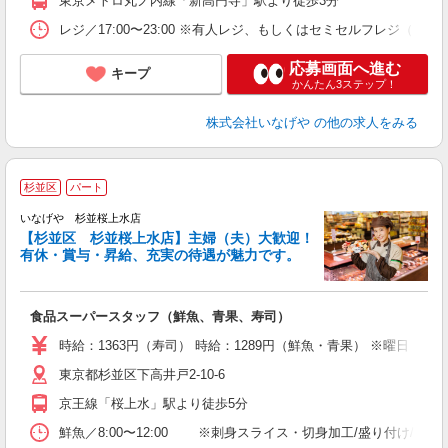
東京メトロ丸ノ内線「新高円寺」駅より徒歩3分
レジ／17:00〜23:00 ※有人レジ、もしくはセミセルフレジ（
応募画面へ進む
キープ
かんたん3ステップ！
株式会社いなげや
の他の求人をみる
杉並区
パート
いなげや 杉並桜上水店
【杉並区 杉並桜上水店】主婦（夫）大歓迎！
給
有休・賞与・昇給、充実の待遇が魅力です。
現
食品スーパースタッフ（鮮魚、青果、寿司）
未
エ
時給：1363円（寿司） 時給：1289円（鮮魚・青果） ※曜日
あ
東京都杉並区下高井戸2-10-6
ア
ワ
京王線「桜上水」駅より徒歩5分
鮮魚／8:00〜12:00 ※刺身スライス・切身加工/盛り付け/