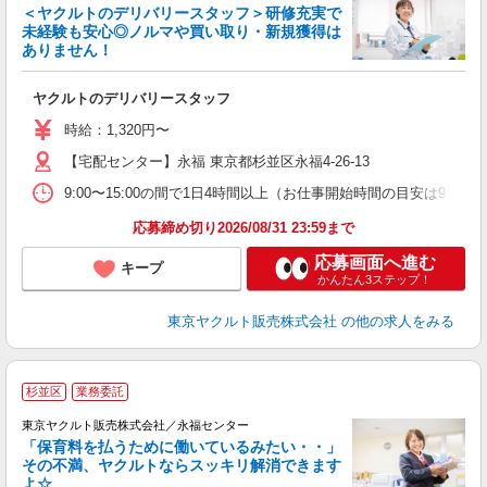
＜ヤクルトのデリバリースタッフ＞研修充実で
未経験も安心◎ノルマや買い取り・新規獲得は
ありません！
す
の
ヤクルトのデリバリースタッフ
未
～
時給：1,320円〜
時
【宅配センター】永福 東京都杉並区永福4-26-13
内
9:00〜15:00の間で1日4時間以上（お仕事開始時間の目安は9:00〜
応募締め切り2026/08/31 23:59まで
応募画面へ進む
キープ
かんたん3ステップ！
東京ヤクルト販売株式会社
の他の求人をみる
杉並区
業務委託
東京ヤクルト販売株式会社／永福センター
「保育料を払うために働いているみたい・・」
その不満、ヤクルトならスッキリ解消できます
よ☆