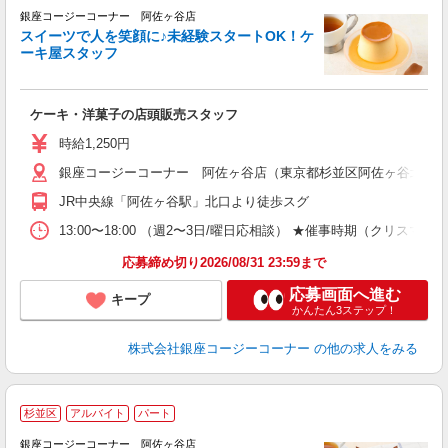
銀座コージーコーナー 阿佐ヶ谷店
スイーツで人を笑顔に♪未経験スタートOK！ケ
ーキ屋スタッフ
す
ケーキ・洋菓子の店頭販売スタッフ
入
夫
時給1,250円
固
銀座コージーコーナー 阿佐ヶ谷店（東京都杉並区阿佐ヶ谷北2-1-
な
与
JR中央線「阿佐ヶ谷駅」北口より徒歩スグ
13:00〜18:00 （週2〜3日/曜日応相談） ★催事時期（ク
応募締め切り2026/08/31 23:59まで
応募画面へ進む
キープ
かんたん3ステップ！
株式会社銀座コージーコーナー
の他の求人をみる
■
杉並区
アルバイト
パート
銀座コージーコーナー 阿佐ヶ谷店