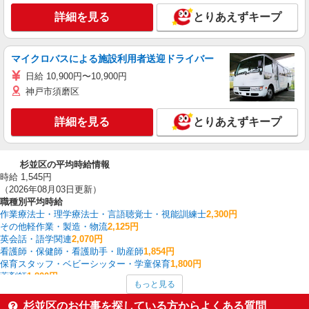
詳細を見る
とりあえずキープ
マイクロバスによる施設利用者送迎ドライバー
日給 10,900円〜10,900円
神戸市須磨区
詳細を見る
とりあえずキープ
杉並区の平均時給情報
時給 1,545円
（2026年08月03日更新）
職種別平均時給
作業療法士・理学療法士・言語聴覚士・視能訓練士
2,300円
その他軽作業・製造・物流
2,125円
英会話・語学関連
2,070円
看護師・保健師・看護助手・助産師
1,854円
保育スタッフ・ベビーシッター・学童保育
1,800円
薬剤師
1,800円
もっと見る
ケアマネジャー
1,680円
家電・携帯販売
1,679円
杉並区のお仕事を探している方からよくある質問