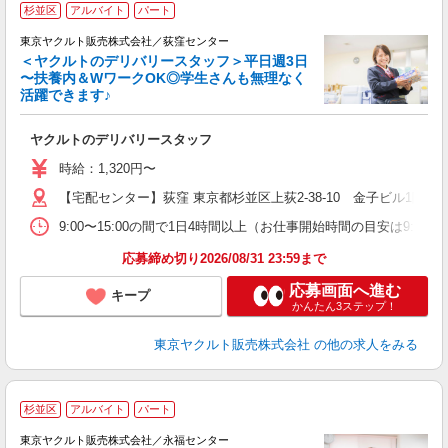
★
杉並区
アルバイト
パート
東京ヤクルト販売株式会社／荻窪センター
＜ヤクルトのデリバリースタッフ＞平日週3日
〜扶養内＆WワークOK◎学生さんも無理なく
活躍できます♪
と
ヤクルトのデリバリースタッフ
未
～
時給：1,320円〜
時
【宅配センター】荻窪 東京都杉並区上荻2-38-10 金子ビル1階
内
9:00〜15:00の間で1日4時間以上（お仕事開始時間の目安は9:00〜
応募締め切り2026/08/31 23:59まで
応募画面へ進む
キープ
かんたん3ステップ！
東京ヤクルト販売株式会社
の他の求人をみる
杉並区
アルバイト
パート
東京ヤクルト販売株式会社／永福センター