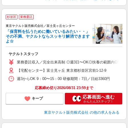
杉並区
業務委託
東京ヤクルト販売株式会社／富士見ヶ丘センター
「保育料を払うために働いているみたい・・」
その不満、ヤクルトならスッキリ解消できます
よ☆
し
未
ヤクルトスタッフ
ア
業
業務委託収入／完全出来高制 ◎週3日〜OK◎扶養の範囲内OK ◎扶養
登
【宅配センター】富士見ヶ丘 東京都杉並区宮前1-12-9
週3からOK 9：00〜15：00 研修期間：7日／日給3360円
応募締め切り2026/08/31 23:59まで
応募画面へ進む
キープ
かんたん3ステップ！
東京ヤクルト販売株式会社
の他の求人をみる