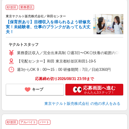
杉並区
業務委託
東京ヤクルト販売株式会社／和田センター
【保育所あり】目標収入を得られるよう研修充
実！未経験者、仕事のブランクがあっても大丈
夫！
相
ヤクルトスタッフ
未
ア
業務委託収入／完全出来高制 ◎週3日〜OK◎扶養の範囲内OK ◎扶養
【宅配センター】和田 東京都杉並区和田1-19-5
週3からOK 9：00〜15：00 研修期間：7日／日給3360円
応募締め切り2026/08/31 23:59まで
応募画面へ進む
キープ
かんたん3ステップ！
東京ヤクルト販売株式会社
の他の求人をみる
★
杉並区
アルバイト
パート