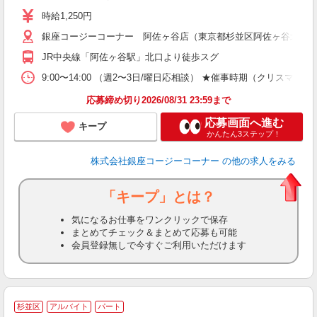
夫
時給1,250円
固
銀座コージーコーナー 阿佐ヶ谷店（東京都杉並区阿佐ヶ谷北2-1-
な
与
JR中央線「阿佐ヶ谷駅」北口より徒歩スグ
9:00〜14:00 （週2〜3日/曜日応相談） ★催事時期（クリ
応募締め切り2026/08/31 23:59まで
応募画面へ進む
キープ
かんたん3ステップ！
株式会社銀座コージーコーナー
の他の求人をみる
「キープ」とは？
気になるお仕事をワンクリックで保存
まとめてチェック＆まとめて応募も可能
会員登録無しで今すぐご利用いただけます
杉並区
アルバイト
パート