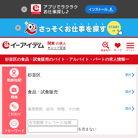
関東
の求人
▼エリア変更
杉並区の食品・試食販売のバイト・アルバイト・パートの求人情報一
覧
杉並区
選択
勤務地/駅
食品・試食販売
選択
職種
雇用形態、給与、特徴、その他
選択
こだわり
を含まない
フリーワード