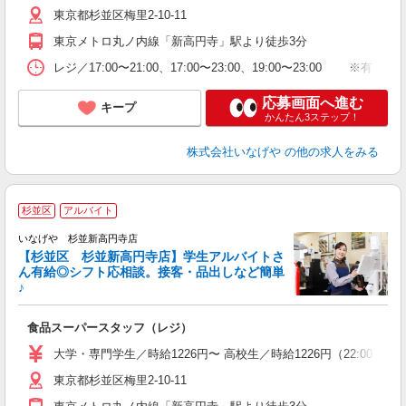
東京都杉並区梅里2-10-11
自
業
東京メトロ丸ノ内線「新高円寺」駅より徒歩3分
レジ／17:00〜21:00、17:00〜23:00、19:00〜23
応募画面へ進む
キープ
かんたん3ステップ！
株式会社いなげや
の他の求人をみる
杉並区
アルバイト
いなげや 杉並新高円寺店
【杉並区 杉並新高円寺店】学生アルバイトさ
ん有給◎シフト応相談。接客・品出しなど簡単
♪
す
食品スーパースタッフ（レジ）
未
O
大学・専門学生／時給1226円〜 高校生／時給1226円（22:00
給
東京都杉並区梅里2-10-11