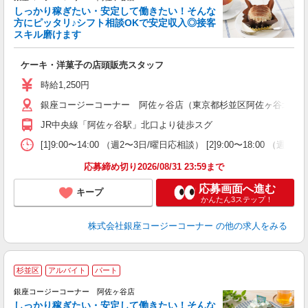
しっかり稼ぎたい・安定して働きたい！そんな
方にピッタリ♪シフト相談OKで安定収入◎接客
スキル磨けます
ら
ケーキ・洋菓子の店頭販売スタッフ
入
夫
時給1,250円
固
銀座コージーコーナー 阿佐ヶ谷店（東京都杉並区阿佐ヶ谷北2-1-
残
り
JR中央線「阿佐ヶ谷駅」北口より徒歩スグ
[1]9:00〜14:00 （週2〜3日/曜日応相談） [2]9:00〜18
応募締め切り2026/08/31 23:59まで
応募画面へ進む
キープ
かんたん3ステップ！
株式会社銀座コージーコーナー
の他の求人をみる
■
杉並区
アルバイト
パート
銀座コージーコーナー 阿佐ヶ谷店
しっかり稼ぎたい・安定して働きたい！そんな