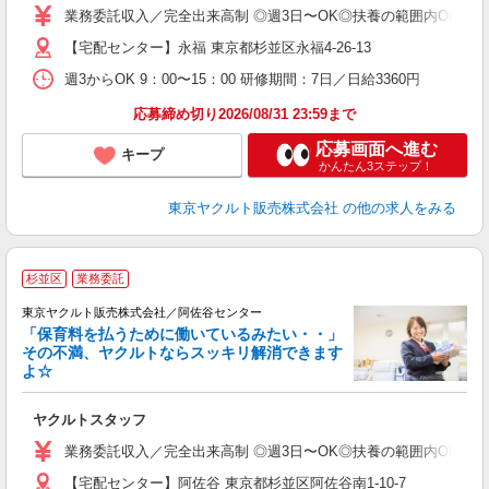
ア
業務委託収入／完全出来高制 ◎週3日〜OK◎扶養の範囲内OK ◎扶養
【宅配センター】永福 東京都杉並区永福4-26-13
週3からOK 9：00〜15：00 研修期間：7日／日給3360円
応募締め切り2026/08/31 23:59まで
応募画面へ進む
キープ
かんたん3ステップ！
東京ヤクルト販売株式会社
の他の求人をみる
杉並区
業務委託
東京ヤクルト販売株式会社／阿佐谷センター
「保育料を払うために働いているみたい・・」
その不満、ヤクルトならスッキリ解消できます
よ☆
し
未
ヤクルトスタッフ
ア
業
業務委託収入／完全出来高制 ◎週3日〜OK◎扶養の範囲内OK ◎扶養
登
【宅配センター】阿佐谷 東京都杉並区阿佐谷南1-10-7