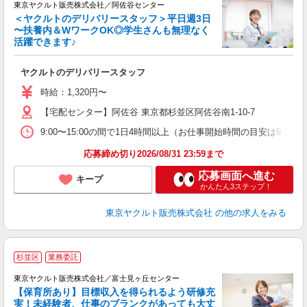
東京ヤクルト販売株式会社／阿佐谷センター
＜ヤクルトのデリバリースタッフ＞平日週3日
〜扶養内＆WワークOK◎学生さんも無理なく
活躍できます♪
と
ヤクルトのデリバリースタッフ
未
～
時給：1,320円〜
時
【宅配センター】阿佐谷 東京都杉並区阿佐谷南1-10-7
内
9:00〜15:00の間で1日4時間以上（お仕事開始時間の目安は9:00〜
応募締め切り2026/08/31 23:59まで
応募画面へ進む
キープ
かんたん3ステップ！
東京ヤクルト販売株式会社
の他の求人をみる
杉並区
業務委託
東京ヤクルト販売株式会社／富士見ヶ丘センター
【保育所あり】目標収入を得られるよう研修充
実！未経験者、仕事のブランクがあっても大丈