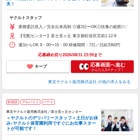
夫！
相
ヤクルトスタッフ
未
ア
業務委託収入／完全出来高制 ◎週3日〜OK◎扶養の範囲内OK ◎扶養
【宅配センター】富士見ヶ丘 東京都杉並区宮前1-12-9
週3からOK 9：00〜15：00 研修期間：7日／日給3360円
応募締め切り2026/08/31 23:59まで
応募画面へ進む
キープ
かんたん3ステップ！
東京ヤクルト販売株式会社
の他の求人をみる
杉並区
アルバイト
パート
東京ヤクルト販売株式会社／富士見ヶ丘センター
＜ヤクルトのデリバリースタッフ＞土日がお休
み♪ヤクルト保育園利用ですぐにお仕事スター
トが可能です！
切