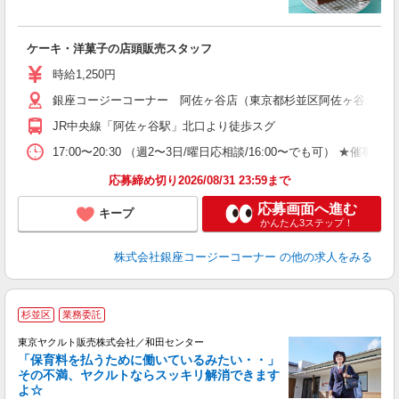
出
入
ケーキ・洋菓子の店頭販売スタッフ
夫
固
時給1,250円
ぼ
銀座コージーコーナー 阿佐ヶ谷店（東京都杉並区阿佐ヶ谷北2-1-
貸
JR中央線「阿佐ヶ谷駅」北口より徒歩スグ
17:00〜20:30 （週2〜3日/曜日応相談/16:00〜でも
応募締め切り2026/08/31 23:59まで
応募画面へ進む
キープ
かんたん3ステップ！
株式会社銀座コージーコーナー
の他の求人をみる
杉並区
業務委託
東京ヤクルト販売株式会社／和田センター
「保育料を払うために働いているみたい・・」
その不満、ヤクルトならスッキリ解消できます
よ☆