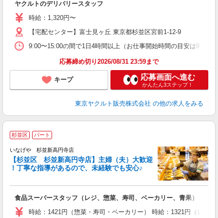
ヤクルトのデリバリースタッフ
未
～
時給：1,320円〜
時
【宅配センター】富士見ヶ丘 東京都杉並区宮前1-12-9
内
9:00〜15:00の間で1日4時間以上（お仕事開始時間の目安は9:00〜
応募締め切り2026/08/31 23:59まで
応募画面へ進む
キープ
かんたん3ステップ！
東京ヤクルト販売株式会社
の他の求人をみる
杉並区
パート
いなげや 杉並新高円寺店
【杉並区 杉並新高円寺店】主婦（夫）大歓迎
！丁寧な指導があるので、未経験でも安心♪
な
食品スーパースタッフ（レジ、惣菜、寿司、ベーカリー、青果）
未
エ
時給：1421円（惣菜・寿司・ベーカリー） 時給：1321円（レジ）
あ