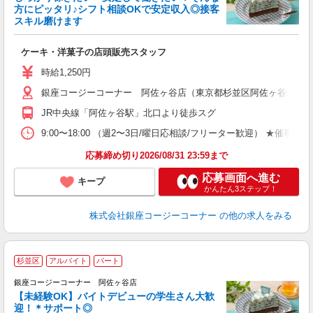
方にピッタリ♪シフト相談OKで安定収入◎接客
スキル磨けます
ら
ケーキ・洋菓子の店頭販売スタッフ
入
夫
時給1,250円
固
銀座コージーコーナー 阿佐ヶ谷店（東京都杉並区阿佐ヶ谷北2-1-
ぼ
貸
JR中央線「阿佐ヶ谷駅」北口より徒歩スグ
9:00〜18:00 （週2〜3日/曜日応相談/フリーター歓迎） 
応募締め切り2026/08/31 23:59まで
応募画面へ進む
キープ
かんたん3ステップ！
株式会社銀座コージーコーナー
の他の求人をみる
杉並区
アルバイト
パート
銀座コージーコーナー 阿佐ヶ谷店
【未経験OK】バイトデビューの学生さん大歓
迎！＊サポート◎