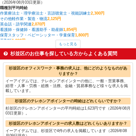
（2026年08月03日更新）
職種別平均時給
作業療法士・理学療法士・言語聴覚士・視能訓練士
2,300円
その他軽作業・製造・物流
2,125円
英会話・語学関連
2,070円
看護師・保健師・看護助手・助産師
1,854円
保育スタッフ・ベビーシッター・学童保育
1,800円
薬剤師
1,800円
もっと見る
ケアマネジャー
1,680円
家電・携帯販売
1,679円
杉並区のお仕事を探している方からよくある質問
金融・貿易事務
1,673円
家事代行
1,660円
杉並区の他の職種の平均時給を見る
杉並区のオフィスワーク・事務の求人は、他にどのようなものがあ
りますか？
イーアイデムでは、テレホンアポインターの他に、一般・営業事務、
経理・人事・労務・総務・法務、金融・貿易事務など様々な求人を掲
載しています。
杉並区のテレホンアポインターの時給はどれくらいですか？
杉並区のテレホンアポインターの平均時給は1,623円です（2026年08月
03日更新）。
杉並区のテレホンアポインターの求人数はどれくらいありますか？
イーアイデムでは、杉並区で4件の求人を掲載しています（2026年08
月09日現在）。