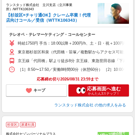
ランスタッド株式会社 立川支店（立川事業
数
所）/WTTK106343
【杉並区×チャリ通OK】クレーム卒業！代理
店向けコール／受信（WTTK106343）
人
＞
テレオペ・テレマーケティング・コールセンター
ミ
装
時給1750円 手当：18:00以降＋200円/h、土・日・祝＋100
東京都杉並区和泉（代田橋・笹塚／複数駅からアクセス可能） 【徒
京王線「代田橋」駅より徒歩8分 京王線、東急世田谷線「下高井戸」
［1］8:50〜17:50／実働8時間00分（休憩60分） ［2］10:
応募締め切り2026/08/31 23:59まで
応募画面へ進む
キープ
かんたん3ステップ！
ランスタッド株式会社
の他の求人をみる
≪
杉並区
派遣社員
♪
株式会社セゾンパーソナルプラス