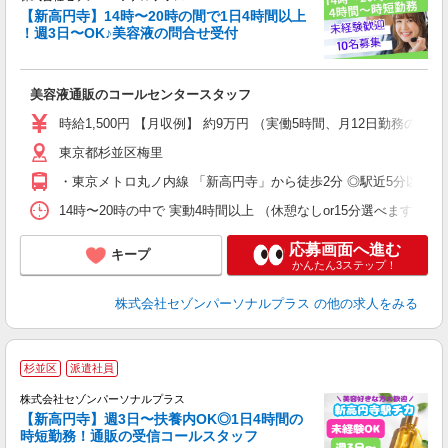
【新高円寺】14時〜20時の間で1日4時間以上
な
！週3日〜OK♪美容液の問合せ受付
も
美容液通販のコールセンタースタッフ
時給1,500円 【月収例】 約9万円 （実働5時間、月12日勤務
東京都杉並区梅里
・東京メトロ丸ノ内線 「新高円寺」から徒歩2分 ◎駅近5分以内 
14時〜20時の中で 実動4時間以上 （休憩なしor15分選べます
応募画面へ進む
キープ
かんたん3ステップ！
株式会社セゾンパーソナルプラス
の他の求人をみる
≪
杉並区
派遣社員
「
株式会社セゾンパーソナルプラス
【新高円寺】週3日〜扶養内OK◎1日4時間の
ど
時短勤務！通販の受信コールスタッフ