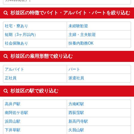
杉並区の特徴でバイト・アルバイト・パートを絞り込む
社宅・寮あり
未経験歓迎
短期（3ヶ月以内）
主婦・主夫歓迎
社会保険あり
扶養内勤務OK
杉並区の雇用形態で絞り込む
アルバイト
パート
正社員
派遣社員
杉並区の駅で絞り込む
高井戸駅
方南町駅
南阿佐ケ谷駅
西荻窪駅
浜田山駅
新高円寺駅
下井草駅
久我山駅