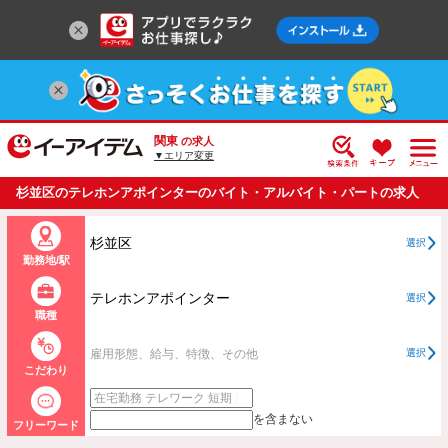
関東
の求人
▼エリア変更
杉並区のテレホンアポインターのバイト・アルバイト・パートの求人
情報一覧
杉並区
選択
勤務地/駅
テレホンアポインター
選択
職種
雇用形態、給与、特徴、その他
選択
こだわり
を含まない
フリーワード