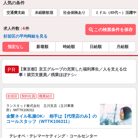
人気の条件
交通費支給
未経験歓迎
社会保険あり
ミドル（40代～）活躍中
求人件数 :
4
件
この検索条件を保存
杉並区の平均時給を見る
指定なし
新着順
時給順
日給順
月給順
【東京都】京王グループの充実した福利厚生／人を支える仕
PR
事！就労支援員／残業ほぼナシ♪
杉並区
契約社員
職業紹介
ランスタッド株式会社 立川支店（立川事業
所）/WTTK106311
度
金髪ネイル私服OK♪ 相手は【代理店のみ】の
コールスタッフ（WTTK106311）
＜
テレオペ・テレマーケティング・コールセンター
ミ