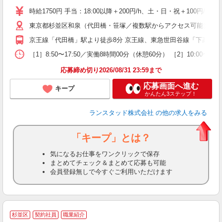
装
時給1750円 手当：18:00以降＋200円/h、土・日・祝＋100
東京都杉並区和泉（代田橋・笹塚／複数駅からアクセス可能） 【徒
京王線「代田橋」駅より徒歩8分 京王線、東急世田谷線「下高井戸」
［1］8:50〜17:50／実働8時間00分（休憩60分） ［2］10:
応募締め切り2026/08/31 23:59まで
応募画面へ進む
キープ
かんたん3ステップ！
ランスタッド株式会社
の他の求人をみる
「キープ」とは？
気になるお仕事をワンクリックで保存
まとめてチェック＆まとめて応募も可能
会員登録無しで今すぐご利用いただけます
杉並区
契約社員
職業紹介