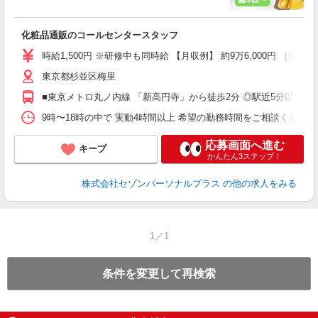
服
化粧品通販のコールセンタースタッフ
時給1,500円 ※研修中も同時給 【月収例】 約9万6,000円 
東京都杉並区梅里
■東京メトロ丸ノ内線 「新高円寺」から徒歩2分 ◎駅近5分以内 
9時〜18時の中で 実動4時間以上 希望の勤務時間をご相談ください
応募画面へ進む
キープ
かんたん3ステップ！
株式会社セゾンパーソナルプラス
の他の求人をみる
1／1
条件を変更して再検索