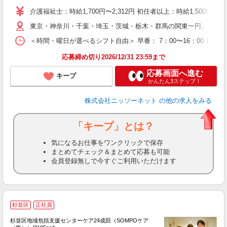
社
介護福祉士：時給1,700円〜2,312円 初任者以上：時給1,500円
東京・神奈川・千葉・埼玉・茨城・栃木・群馬の関東一円。 関東
＜時間・曜日が選べるシフト自由＞ 早番： 7：00〜16：00 日勤：
応募締め切り2026/12/31 23:59まで
応募画面へ進む
キープ
かんたん3ステップ！
株式会社ニッソーネット
の他の求人をみる
「キープ」とは？
気になるお仕事をワンクリックで保存
まとめてチェック＆まとめて応募も可能
会員登録無しで今すぐご利用いただけます
杉並区
正社員
杉並区地域包括支援センターケア24成田（SOMPOケア