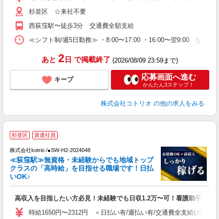
杉並区 ☆来社不要
西荻窪駅〜徒歩3分 交通費全額支給
≪シフト制/週5日勤務≫ ・8:00〜17:00 ・16:00〜翌9:00 な
2
あと
日
で掲載終了
(2026/08/09 23:59まで)
応募画面へ進む
キープ
かんたん3ステップ！
株式会社コトリオ
の他の求人をみる
2
杉並区
派遣社員
株式会社kotrio /●SW-H2-2024048
女
≪荻窪駅≫無資格・未経験からでも地域トップ
ド
クラスの「高時給」を目指せる職場です！日払
活
いOK♪
ル
自
高収入を目指したい方必見！未経験でも日収1.2万〜可！看護助手
役
時給1650円〜2312円 ＜日払い有/週払い有/交通費全支給(ガソリ