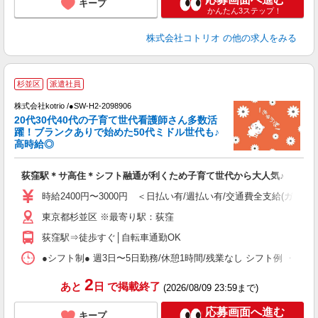
キープ
かんたん3ステップ！
株式会社コトリオ
の他の求人をみる
杉並区
派遣社員
株式会社kotrio /●SW-H2-2098906
き
20代30代40代の子育て世代看護師さん多数活
躍！ブランクありで始めた50代ミドル世代も♪
女
高時給◎
ド
活
荻窪駅＊サ高住＊シフト融通が利くため子育て世代から大人気♪
ル
自
時給2400円〜3000円 ＜日払い有/週払い有/交通費全支給(ガソリ
東京都杉並区 ※最寄り駅：荻窪
役
荻窪駅⇒徒歩すぐ│自転車通勤OK
●シフト制● 週3日〜5日勤務/休憩1時間/残業なし シフト例 ・7:00〜15:
2
あと
日
で掲載終了
(2026/08/09 23:59まで)
応募画面へ進む
キープ