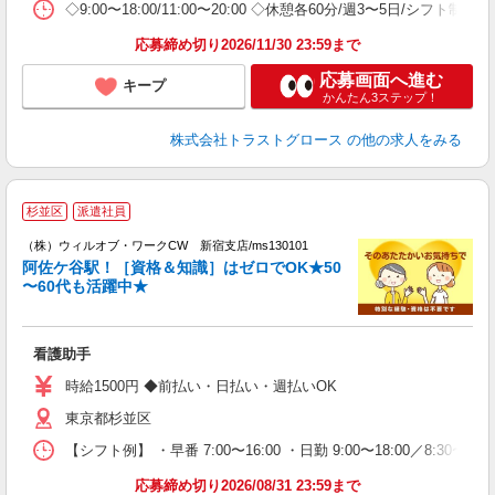
◇9:00〜18:00/11:00〜20:00 ◇休憩各60分/週3〜5日/シフト制
応募締め切り2026/11/30 23:59まで
応募画面へ進む
キープ
かんたん3ステップ！
株式会社トラストグロース
の他の求人をみる
杉並区
派遣社員
（株）ウィルオブ・ワークCW 新宿支店/ms130101
阿佐ケ谷駅！［資格＆知識］はゼロでOK★50
〜60代も活躍中★
躍
入
場
看護助手
第
ミ
時給1500円 ◆前払い・日払い・週払いOK
～
東京都杉並区
務
煙
【シフト例】 ・早番 7:00〜16:00 ・日勤 9:00〜18:00／8:
社
応募締め切り2026/08/31 23:59まで