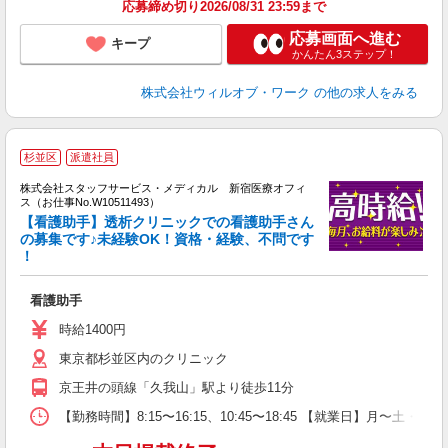
応募締め切り2026/08/31 23:59まで
応募画面へ進む
キープ
かんたん3ステップ！
株式会社ウィルオブ・ワーク
の他の求人をみる
杉並区
派遣社員
方
を
株式会社スタッフサービス・メディカル 新宿医療オフィ
み
ス（お仕事No.W10511493）
【看護助手】透析クリニックでの看護助手さん
の募集です♪未経験OK！資格・経験、不問です
！
は
未
看護助手
時給1400円
東京都杉並区内のクリニック
京王井の頭線「久我山」駅より徒歩11分
【勤務時間】8:15〜16:15、10:45〜18:45 【就業日】月〜土・