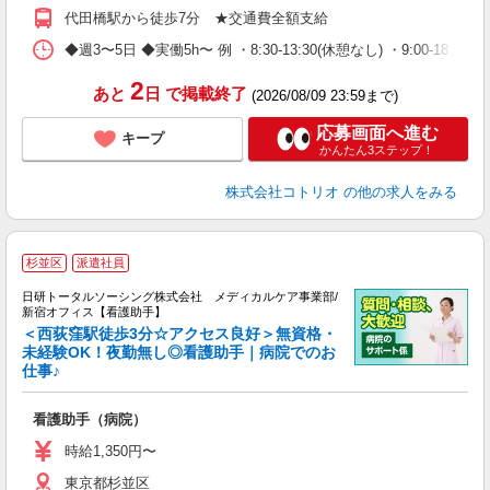
代田橋駅から徒歩7分 ★交通費全額支給
◆週3〜5日 ◆実働5h〜 例 ・8:30-13:30(休憩なし) ・9:00-18:00(休憩
2
あと
日
で掲載終了
(2026/08/09 23:59まで)
応募画面へ進む
キープ
かんたん3ステップ！
株式会社コトリオ
の他の求人をみる
杉並区
派遣社員
日研トータルソーシング株式会社 メディカルケア事業部/
ン
新宿オフィス【看護助手】
入
＜西荻窪駅徒歩3分☆アクセス良好＞無資格・
未
未経験OK！夜勤無し◎看護助手｜病院でのお
仕事♪
婦
～
あ
看護助手（病院）
会
時給1,350円〜
東京都杉並区