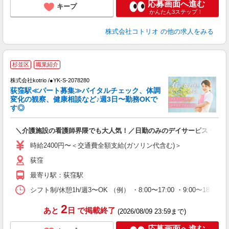
応募画面へ進む
キープ
かんたん3ステップ！
株式会社コトリオ
の他の求人をみる
杉並区
職業紹介
株式会社kotrio /●YK-S-2078280
女
荻窪駅≪パート募集≫バイタルチェック、体調
ド
変化の観察、健康相談など♪週3日〜勤務OKで
活
す◎
ル
自
＼介護施設の看護師界隈でも大人気！／日勤のみのデイサービス＊
役
時給2400円〜＜交通費全額支給(ガソリン代含む)＞
荻窪
最寄り駅：荻窪駅
シフト制/休憩1h/週3〜OK （例） ・8:00〜17:00 ・9:00〜18:00 
2
あと
日
で掲載終了
(2026/08/09 23:59まで)
応募画面へ進む