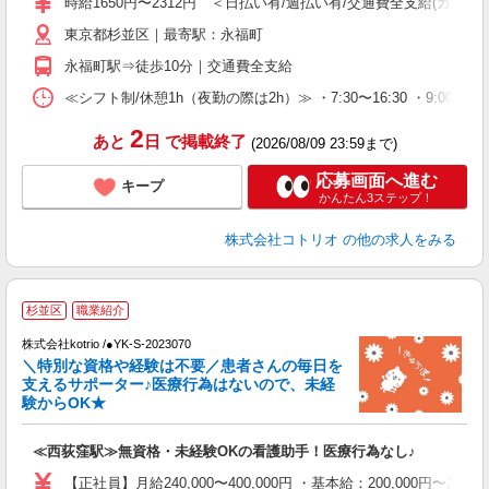
時給1650円〜2312円 ＜日払い有/週払い有/交通費全支給(ガソリ
東京都杉並区｜最寄駅：永福町
永福町駅⇒徒歩10分｜交通費全支給
≪シフト制/休憩1h（夜勤の際は2h）≫ ・7:30〜16:30 ・9:00〜18
2
あと
日
で掲載終了
(2026/08/09 23:59まで)
応募画面へ進む
キープ
かんたん3ステップ！
株式会社コトリオ
の他の求人をみる
杉並区
職業紹介
中
株式会社kotrio /●YK-S-2023070
女
＼特別な資格や経験は不要／患者さんの毎日を
ド
支えるサポーター♪医療行為はないので、未経
活
験からOK★
ル
自
≪西荻窪駅≫無資格・未経験OKの看護助手！医療行為なし♪
役
【正社員】月給240,000〜400,000円 ・基本給：200,000