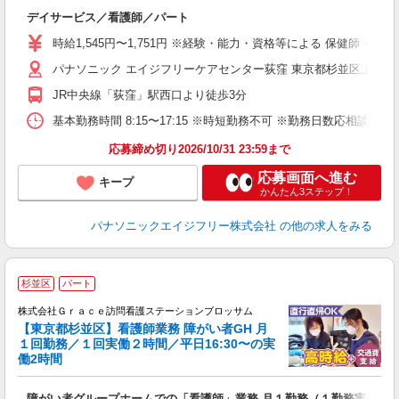
デイサービス／看護師／パート
未
実
時給1,545円〜1,751円 ※経験・能力・資格等による 保健師・正
パナソニック エイジフリーケアセンター荻窪 東京都杉並区上荻1-1
JR中央線「荻窪」駅西口より徒歩3分
基本勤務時間 8:15〜17:15 ※時短勤務不可 ※勤務日数応相談
応募締め切り2026/10/31 23:59まで
応募画面へ進む
キープ
かんたん3ステップ！
パナソニックエイジフリー株式会社
の他の求人をみる
杉並区
パート
株式会社Ｇｒａｃｅ訪問看護ステーションブロッサム
【東京都杉並区】看護師業務 障がい者GH 月
１回勤務／１回実働２時間／平日16:30〜の実
働2時間
障がい者グループホームでの「看護師」業務 月１勤務（１勤務実働２時