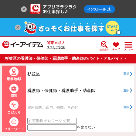
関東
の求人
▼エリア変更
杉並区の看護師・保健師・看護助手・助産師のバイト・アルバイト・
パートの求人情報一覧
杉並区
選択
勤務地/駅
看護師・保健師・看護助手・助産師
選択
職種
雇用形態、給与、特徴、その他
選択
こだわり
を含まない
フリーワード