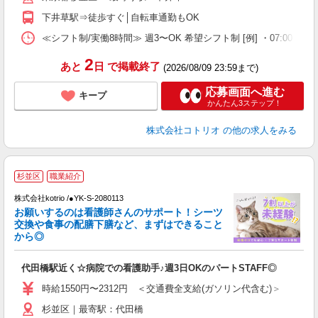
下井草駅⇒徒歩すぐ│自転車通勤もOK
≪シフト制/実働8時間≫ 週3〜OK 希望シフト制 [例] ・07:00 〜 16:00
2
あと
日
で掲載終了
(2026/08/09 23:59まで)
応募画面へ進む
キープ
かんたん3ステップ！
株式会社コトリオ
の他の求人をみる
杉並区
職業紹介
株式会社kotrio /●YK-S-2080113
女
お願いするのは看護師さんのサポート！シーツ
ド
交換や食事の配膳下膳など、まずはできること
活
から◎
ル
自
代田橋駅近く☆病院での看護助手♪週3日OKのパートSTAFF◎
役
時給1550円〜2312円 ＜交通費全支給(ガソリン代含む)＞
杉並区｜最寄駅：代田橋