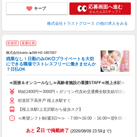
応募画面へ進む
キープ
かんたん3ステップ！
株式会社トラストグロース
の他の求人をみる
杉並区
派遣社員
心
株式会社kotrio /●SW-H2-1857007
女
残業なし！日勤のみOK◎プライベートを大切
ド
にできる職場でストレスフリーに働きませんか
活
？日払OK
ル
自
≪面接＆オンコールなし≫高齢者施設の看護STAFF≪桜上水駅≫
役
時給2400円〜3000円＜ガソリン代含め交通費全額支給/日払い・週
杉並区下高井戸 桜上水駅すぐ
【桜上水駅/上北沢駅から徒歩スグ】
≪希望シフト制/週3日〜≫ ・7:00〜16:00 ・16:00〜翌9:00
2
あと
日
で掲載終了
(2026/08/09 23:59まで)