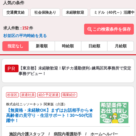
人気の条件
交通費支給
社会保険あり
未経験歓迎
ミドル（40代～）活躍中
求人件数 :
152
件
この検索条件を保存
杉並区の平均時給を見る
指定なし
新着順
時給順
日給順
月給順
【東京都】未経験歓迎！駅チカ通勤便利♪練馬区民事務所で安定
PR
事務デビュー！
≪
杉並区
派遣社員
紹介予定派遣
職業紹介
株式会社ニッソーネット 関東版（介護）
【無資格・未経験OK】まずはお話相手から★
高齢者の見守り・生活サポート！30〜50代活
ご
躍中！
取
入
施設内介護スタッフ / 病院内看護助手 / ホームヘルパー
ー