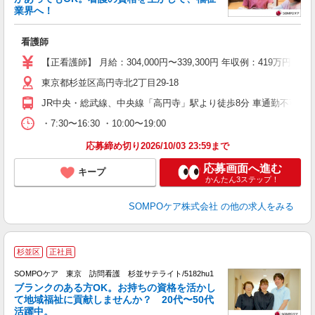
業界へ！
を
看護師
未
分
【正看護師】 月給：304,000円〜339,300円 年収例：419
K
東京都杉並区高円寺北2丁目29-18
JR中央・総武線、中央線「高円寺」駅より徒歩8分 車通勤不可、
・7:30〜16:30 ・10:00〜19:00
応募締め切り2026/10/03 23:59まで
応募画面へ進む
キープ
かんたん3ステップ！
SOMPOケア株式会社
の他の求人をみる
杉並区
正社員
SOMPOケア 東京 訪問看護 杉並サテライト/5182hu1
ブランクのある方OK。お持ちの資格を活かし
て地域福祉に貢献しませんか？ 20代〜50代
活躍中。