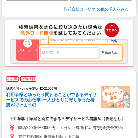
株式会社コトリオ
の他の求人をみる
応
杉並区
派遣社員
株式会社kotrio /●SW-H2-2100376
女
利用者様とゆったり関わることができるデイサ
ド
ービスでのお仕事♪一人ひとりに寄り添った看
活
護ができます◎
ル
自
下井草駅｜家庭と両立できる＊デイサービス看護師【夜勤なし】
役
時給2400円〜3000円 ＜日払い有/週払い有/交通費全支給(ガソリ
東京都杉並区 ※最寄り駅：下井草