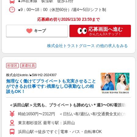
●JR在来線 荻窪駅 徒歩13分
●9：00〜18：00（休憩60分）/週4〜5日/シフト制
応募締め切り2026/11/30 23:59まで
応募画面へ進む
キープ
かんたん3ステップ！
株式会社トラストグロース
の他の求人をみる
杉並区
派遣社員
日
株式会社kotrio /●SW-H2-2024307
女
無理なく働けてプライベートも充実させること
ド
ができるお仕事です♪残業なし◎夜勤なしの相
活
談もOK！
ル
自
＜浜田山駅＞元気も、プライベートも諦めない＊週3〜OK/看護助手
役
時給1650円〜2312円 ＜日払い有/週払い有/交通費全支給(ガソリ
東京都杉並区 最寄り駅：浜田山
浜田山駅⇒徒歩ですぐ│電車・バス・自転車OK