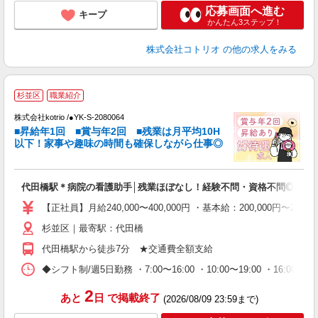
応募画面へ進む
キープ
かんたん3ステップ！
株式会社コトリオ
の他の求人をみる
2
杉並区
職業紹介
株式会社kotrio /●YK-S-2080064
女
■昇給年1回 ■賞与年2回 ■残業は月平均10H
ド
以下！家事や趣味の時間も確保しながら仕事◎
活
ル
自
代田橋駅＊病院の看護助手│残業ほぼなし！経験不問・資格不問◎
役
【正社員】月給240,000〜400,000円 ・基本給：200,000
杉並区｜最寄駅：代田橋
代田橋駅から徒歩7分 ★交通費全額支給
◆シフト制/週5日勤務 ・7:00〜16:00 ・10:00〜19:00 ・16:0
2
あと
日
で掲載終了
(2026/08/09 23:59まで)