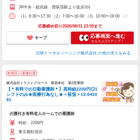
JR中央・総武線 西荻窪駅より徒歩3分
（1）8:30〜17:30 （2）7:00〜16:00 （3）10:00〜19:00 （4）1
応募締め切り2026/08/31 23:59まで
応募画面へ進む
キープ
かんたん3ステップ！
日研トータルソーシング株式会社
の他の求人をみる
杉並区
派遣社員
株式会社トラストグロース 新宿本社 第2営業部
【＊有料での日勤看護師＊】高時給2200円◎1
シフトのみ★医療行為なし★＜荻窪＞13-0410
91
気
介護付き有料老人ホームでの看護師
時給：2200円
東京都杉並区