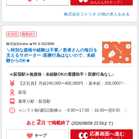
かんたん3ステップ！
株式会社コトリオ
の他の求人をみる
杉並区
職業紹介
中
株式会社kotrio /●YK-S-2023069
女
＼特別な資格や経験は不要／患者さんの毎日を
ド
支えるサポーター♪医療行為はないので、未経
活
験からOK★
ル
自
≪荻窪駅≫無資格・未経験OKの看護助手！医療行為なし♪
役
【正社員】月給240,000〜400,000円 ・基本給：200,000
荻窪
最寄り駅：荻窪駅
≪シフト制/週5日勤務≫ ・8:00〜17:00 ・16:00〜翌9:00 な
2
あと
日
で掲載終了
(2026/08/09 23:59まで)
応募画面へ進む
キープ
かんたん3ステップ！