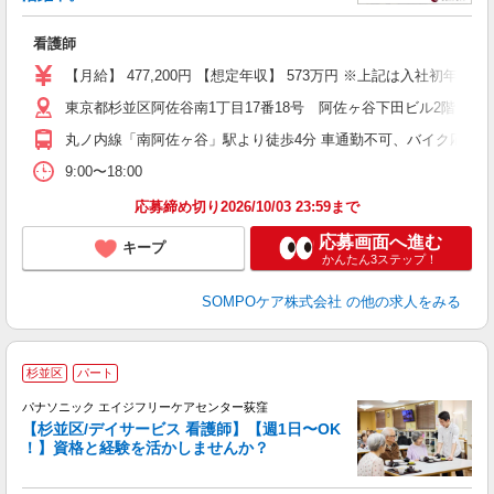
し
看護師
経
【月給】 477,200円 【想定年収】 573万円 ※上記は入社初年
通
東京都杉並区阿佐谷南1丁目17番18号 阿佐ヶ谷下田ビル2階
丸ノ内線「南阿佐ヶ谷」駅より徒歩4分 車通勤不可、バイク応相談
9:00〜18:00
応募締め切り2026/10/03 23:59まで
応募画面へ進む
キープ
かんたん3ステップ！
SOMPOケア株式会社
の他の求人をみる
杉並区
パート
パナソニック エイジフリーケアセンター荻窪
【杉並区/デイサービス 看護師】【週1日〜OK
！】資格と経験を活かしませんか？