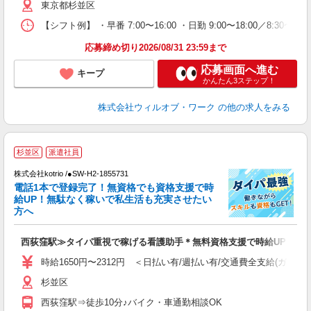
東京都杉並区
煙
社
【シフト例】 ・早番 7:00〜16:00 ・日勤 9:00〜18:00／8:
応募締め切り2026/08/31 23:59まで
応募画面へ進む
キープ
かんたん3ステップ！
株式会社ウィルオブ・ワーク
の他の求人をみる
杉並区
派遣社員
給
株式会社kotrio /●SW-H2-1855731
更
電話1本で登録完了！無資格でも資格支援で時
給UP！無駄なく稼いで私生活も充実させたい
女
方へ
ド
活
西荻窪駅≫タイパ重視で稼げる看護助手＊無料資格支援で時給UP
ル
自
時給1650円〜2312円 ＜日払い有/週払い有/交通費全支給(ガソリ
杉並区
役
西荻窪駅⇒徒歩10分♪バイク・車通勤相談OK