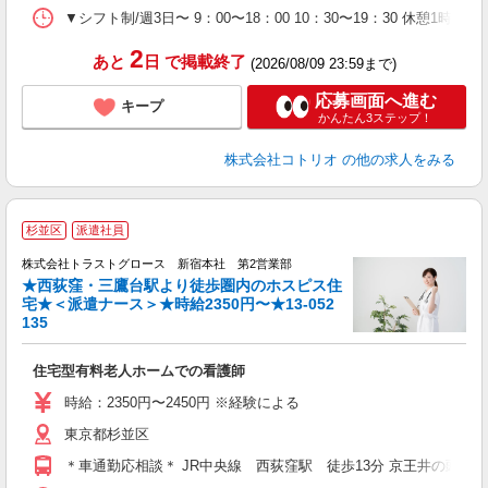
▼シフト制/週3日〜 9：00〜18：00 10：30〜19：30 休憩1時
2
あと
日
で掲載終了
(2026/08/09 23:59まで)
応募画面へ進む
キープ
かんたん3ステップ！
株式会社コトリオ
の他の求人をみる
杉並区
派遣社員
株式会社トラストグロース 新宿本社 第2営業部
★西荻窪・三鷹台駅より徒歩圏内のホスピス住
宅★＜派遣ナース＞★時給2350円〜★13-052
135
ル
住宅型有料老人ホームでの看護師
時給：2350円〜2450円 ※経験による
東京都杉並区
＊車通勤応相談＊ JR中央線 西荻窪駅 徒歩13分 京王井の頭線