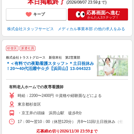
本日掲載終了
(2026/08/07 23:59まで)
応募画面へ進む
キープ
かんたん3ステップ！
株式会社スタッフサービス メディカル事業本部
の他の求人をみる
杉並区
派遣社員
株式会社トラストグロース 新宿本社 第2営業部
＊＜有料での夜勤看護スタッフ＞＊土日祝休み
！20〜40代活躍中☆彡【浜田山】13-044323
気
有料老人ホームでの夜専看護師
時給：2200〜2400円 ※資格や経験面などによる
東京都杉並区
・京王井の頭線 浜田山駅 徒歩8分
17：00〜翌10：00（休憩120分） 月8〜11回/土日祝休み（他
応募締め切り2026/11/30 23:59まで