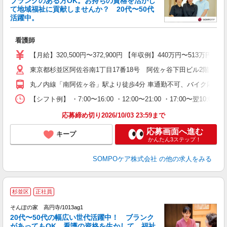
ブランクのある方OK。お持ちの資格を活かし
て地域福祉に貢献しませんか？ 20代〜50代
活躍中。
て
看護師
未
分
【月給】320,500円〜372,900円 【年収例】440万円〜
社
東京都杉並区阿佐谷南1丁目17番18号 阿佐ヶ谷下田ビル2階
丸ノ内線「南阿佐ヶ谷」駅より徒歩4分 車通勤不可、バイク応相談
【シフト例】 ・7:00〜16:00 ・12:00〜21:00 ・17:00〜翌10:00 ・2
応募締め切り2026/10/03 23:59まで
応募画面へ進む
キープ
かんたん3ステップ！
SOMPOケア株式会社
の他の求人をみる
杉並区
正社員
そんぽの家 高円寺/1013ag1
20代〜50代の幅広い世代活躍中！ ブランク
があってもOK。看護の資格を生かして、福祉