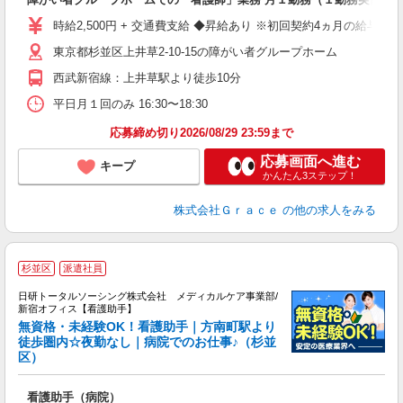
時給2,500円 + 交通費支給 ◆昇給あり ※初回契約4ヵ月の給与
東京都杉並区上井草2-10-15の障がい者グループホーム
西武新宿線：上井草駅より徒歩10分
平日月１回のみ 16:30〜18:30
応募締め切り2026/08/29 23:59まで
応募画面へ進む
キープ
かんたん3ステップ！
株式会社Ｇｒａｃｅ
の他の求人をみる
杉並区
派遣社員
日研トータルソーシング株式会社 メディカルケア事業部/
新宿オフィス【看護助手】
無資格・未経験OK！看護助手｜方南町駅より
無
徒歩圏内☆夜勤なし｜病院でのお仕事♪（杉並
区）
入
未
婦
看護助手（病院）