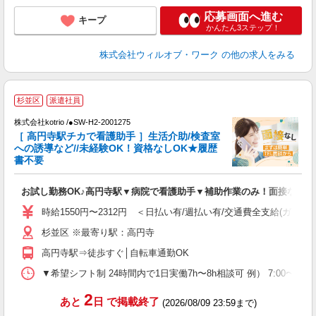
応募画面へ進む
キープ
かんたん3ステップ！
株式会社ウィルオブ・ワーク
の他の求人をみる
杉並区
派遣社員
す
株式会社kotrio /●SW-H2-2001275
女
［ 高円寺駅チカで看護助手 ］生活介助/検査室
ド
への誘導など//未経験OK！資格なしOK★履歴
活
書不要
ル
自
お試し勤務OK♪高円寺駅▼病院で看護助手▼補助作業のみ！面接なし
役
時給1550円〜2312円 ＜日払い有/週払い有/交通費全支給(ガソリ
杉並区 ※最寄り駅：高円寺
高円寺駅⇒徒歩すぐ│自転車通勤OK
▼希望シフト制 24時間内で1日実働7h〜8h相談可 例） 7:00〜16:00 9:
2
あと
日
で掲載終了
(2026/08/09 23:59まで)