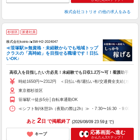
株式会社コトリオ
の他の求人をみる
2
杉並区
派遣社員
株式会社kotrio /●SW-H2-2024047
女
≪笹塚駅≫無資格・未経験からでも地域トップ
ド
クラスの「高時給」を目指せる職場です！日払
活
いOK♪
ル
自
高収入を目指したい方必見！未経験でも日収1.2万〜可！看護助手
役
時給1650円〜2312円 ＜日払い有/週払い有/交通費全支給(ガソリ
東京都杉並区
笹塚駅⇒徒歩5分│自転車通勤OK
≪シフト制/休憩1h（夜勤の際は2h）≫ ・7:30〜16:30 ・9:00〜18
2
あと
日
で掲載終了
(2026/08/09 23:59まで)
応募画面へ進む
キープ
かんたん3ステップ！