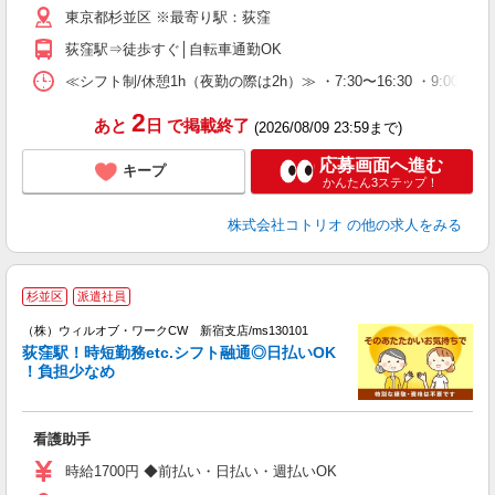
東京都杉並区 ※最寄り駅：荻窪
荻窪駅⇒徒歩すぐ│自転車通勤OK
≪シフト制/休憩1h（夜勤の際は2h）≫ ・7:30〜16:30 ・9:00〜18
2
あと
日
で掲載終了
(2026/08/09 23:59まで)
応募画面へ進む
キープ
かんたん3ステップ！
株式会社コトリオ
の他の求人をみる
杉並区
派遣社員
（株）ウィルオブ・ワークCW 新宿支店/ms130101
荻窪駅！時短勤務etc.シフト融通◎日払いOK
す
！負担少なめ
入
場
第
看護助手
ミ
～
時給1700円 ◆前払い・日払い・週払いOK
務