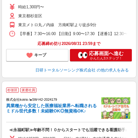
～
あ
時給1,300円〜
会
東京都杉並区
東京メトロ丸ノ内線 方南町駅より徒歩9分
【早番】7:30〜16:00 【日勤】9:00〜17:30 【遅番1】12:30〜21:
応募締め切り2026/08/31 23:59まで
応募画面へ進む
キープ
かんたん3ステップ！
日研トータルソーシング株式会社
の他の求人をみる
杉並区
派遣社員
募
株式会社kotrio /●SW-H2-2024179
女
異業種から安定した医療福祉業界へ転職される
ド
ミドル世代多数！未経験OK◎無資格OK♪
活
ル
自
≪永福町駅≫年齢不問！０からスタートでも活躍できる看護助手♪
役