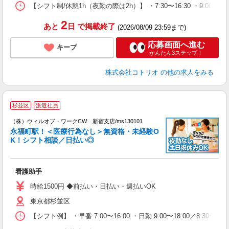
【シフト制/休憩1h（夜勤の際は2h）】 ・7:30〜16:30 ・9:00〜1
2
あと
日
で掲載終了
(2026/08/09 23:59まで)
応募画面へ進む
キープ
かんたん3ステップ！
株式会社コトリオ
の他の求人をみる
杉並区
派遣社員
（
（株）ウィルオブ・ワークCW 新宿支店/ms130101
永福町駅！＜医療行為なし＞無資格・未経験O
K！シフト相談／日払い◎
♪.
入
場
看護助手
第
ミ
時給1500円 ◆前払い・日払い・週払いOK
～
東京都杉並区
務
煙
【シフト例】 ・早番 7:00〜16:00 ・日勤 9:00〜18:00／8:
社