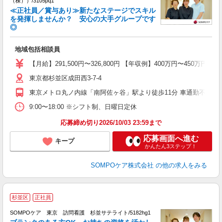
（株））/3105pq1
≪正社員／賞与あり≫新たなステージでスキル
を発揮しませんか？ 安心の大手グループです
◎
合
未
地域包括相談員
分
社
【月給】291,500円〜326,800円 【年収例】400万円〜4
東京都杉並区成田西3-7-4
東京メトロ丸ノ内線「南阿佐ヶ谷」駅より徒歩11分 車通勤不可、
9:00〜18:00 ※シフト制、日曜日定休
応募締め切り2026/10/03 23:59まで
応募画面へ進む
キープ
かんたん3ステップ！
SOMPOケア株式会社
の他の求人をみる
杉並区
正社員
SOMPOケア 東京 訪問看護 杉並サテライト/5182hg1