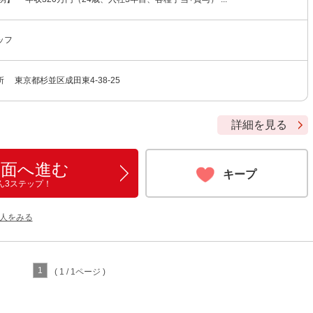
ッフ
 東京都杉並区成田東4-38-25
詳細を見る
画面へ進む
キープ
ん3ステップ！
人をみる
1
( 1 / 1ページ )