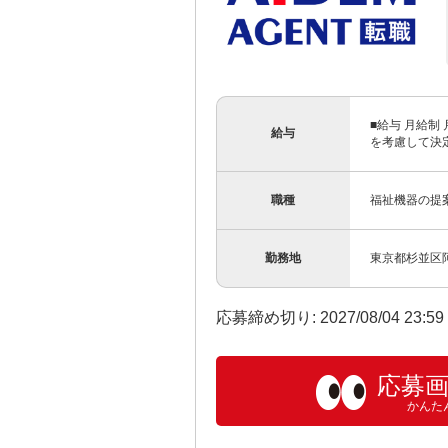
■給与 月給制 
給与
を考慮して決定
職種
福祉機器の提
勤務地
東京都杉並区阿
応募締め切り: 2027/08/04 23:5
応募
かんた