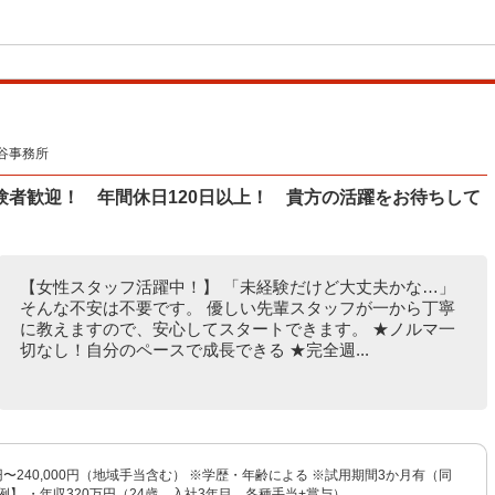
谷事務所
験者歓迎！ 年間休日120日以上！ 貴方の活躍をお待ちして
【女性スタッフ活躍中！】 「未経験だけど大丈夫かな…」
そんな不安は不要です。 優しい先輩スタッフが一から丁寧
に教えますので、安心してスタートできます。 ★ノルマ一
切なし！自分のペースで成長できる ★完全週...
00円〜240,000円（地域手当含む） ※学歴・年齢による ※試用期間3か月有（同
例】 ・年収320万円（24歳、入社3年目、各種手当+賞与） ...