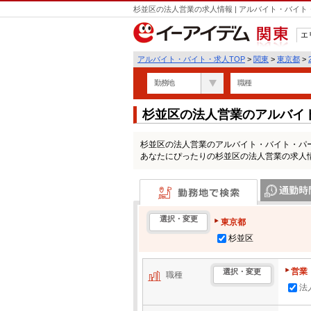
杉並区の法人営業の求人情報 | アルバイト・バイ
エ
関東
アルバイト・バイト・求人TOP
>
関東
>
東京都
>
勤務地
職種
杉並区の法人営業のアルバイ
杉並区の法人営業のアルバイト・バイト・パ
あなたにぴったりの杉並区の法人営業の求人
勤務地で検索
通勤時間・区
選択・変更
東京都
杉並区
営業
選択・変更
職種
法