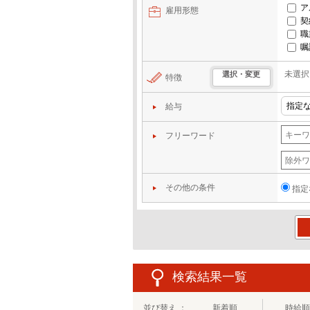
ア
雇用形態
契
職
嘱
未選択
選択・変更
特徴
給与
フリーワード
その他の条件
指定
この
検索結果一覧
並び替え ：
新着順
時給順