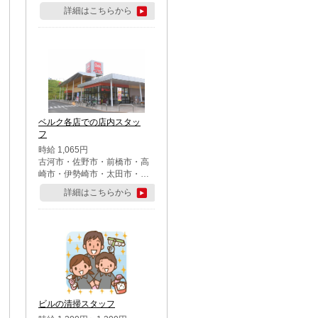
詳細はこちらから
ベルク各店での店内スタッ
フ
時給 1,065円
古河市・佐野市・前橋市・高
崎市・伊勢崎市・太田市・館
林市・藤岡市・大泉町・さい
詳細はこちらから
たま市北区・川越市・熊谷
市・行田市・秩父市・所沢
市・飯能市・東松山市・坂戸
市・鶴ケ島市・千葉市中央
区・市川市・松戸市・習志野
市・柏市・流山市・八千代
市・足立区・江戸川区・八王
子市・町田市
ビルの清掃スタッフ