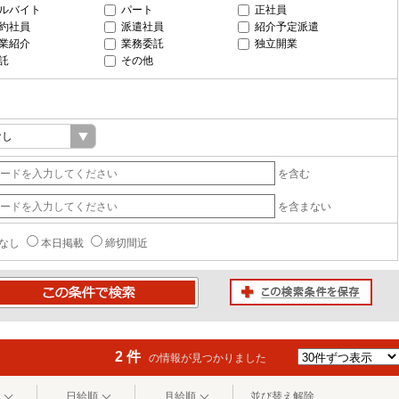
ルバイト
パート
正社員
約社員
派遣社員
紹介予定派遣
業紹介
業務委託
独立開業
託
その他
を含む
を含まない
なし
本日掲載
締切間近
この検索条件を保存
条件で検索
2 件
の情報が見つかりました
日給順
月給順
並び替え解除