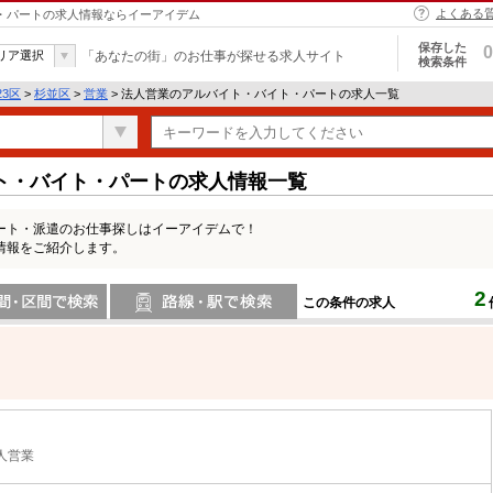
よくある
ト・パートの求人情報ならイーアイデム
保存した
0
リア選択
「あなたの街」のお仕事が探せる求人サイト
検索条件
23区
>
杉並区
>
営業
> 法人営業のアルバイト・バイト・パートの求人一覧
ト・バイト・パートの求人情報一覧
ート・派遣のお仕事探しはイーアイデムで！
情報をご紹介します。
2
この条件の求人
間で検索
路線・駅・駅で検索
人営業