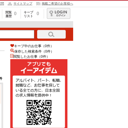
質問
サイトマップ
掲載ご希望のお客様へ
閲覧
キープ
0
0
履歴
リスト
ログイン
キープ中のお仕事（0件）
保存した検索条件（
0
件）
閲覧したお仕事（0件）
件