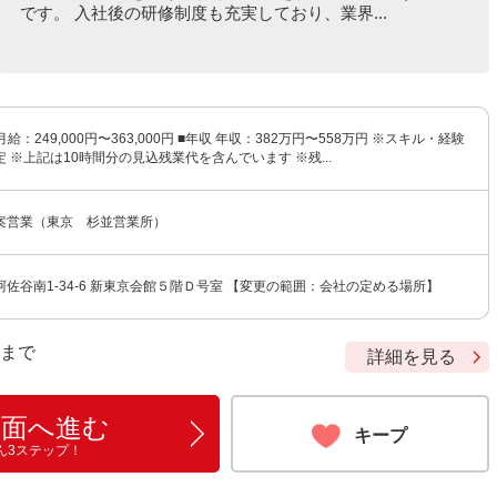
です。 入社後の研修制度も充実しており、業界...
月給：249,000円〜363,000円 ■年収 年収：382万円〜558万円 ※スキル・経験
 ※上記は10時間分の見込残業代を含んでいます ※残...
案営業（東京 杉並営業所）
佐谷南1-34-6 新東京会館５階Ｄ号室 【変更の範囲：会社の定める場所】
9 まで
詳細を見る
画面へ進む
キープ
ん3ステップ！