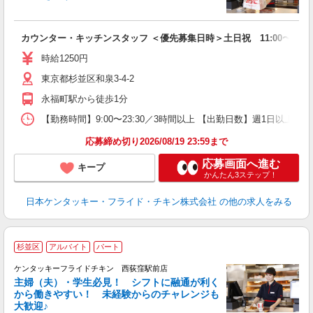
立
カウンター・キッチンスタッフ ＜優先募集日時＞土日祝 11:00〜17:0
未
ダ
時給1250円
昇
東京都杉並区和泉3-4-2
K
保
永福町駅から徒歩1分
【勤務時間】9:00〜23:30／3時間以上 【出勤日数】週1日以
応募締め切り2026/08/19 23:59まで
応募画面へ進む
キープ
かんたん3ステップ！
日本ケンタッキー・フライド・チキン株式会社
の他の求人をみる
杉並区
アルバイト
パート
ケンタッキーフライドチキン 西荻窪駅前店
主婦（夫）・学生必見！ シフトに融通が利く
から働きやすい！ 未経験からのチャレンジも
大歓迎♪