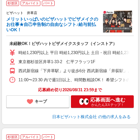
杉並区
アルバイト
パート
ピザハット 井草店
メリットいっぱいのピザハットでピザメイクの
お仕事★自己申告制の自由なシフト♪給与前払
いOK！
う
だ
未経験OK！ピザハットピザメイクスタッフ（インストア）
友
躍
時給1,230円以上 平日 時給1,230円以上 土日・祝日 時給1,230円以
（
東京都杉並区井草1-33-2 仁平フラッツ1F
中
ル
西武新宿線「下井草駅」より徒歩6分 西武新宿線「井荻駅」より徒歩
険
K
11:00〜23:30 内で週1日以上、時間数相談OK！ 希望シフト
応募締め切り2026/08/31 23:59まで
応募画面へ進む
キープ
かんたん3ステップ！
日本ピザハット株式会社
の他の求人をみる
杉並区
アルバイト
パート