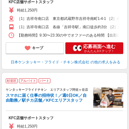
KFC店舗サポートスタッフ
～
勤
時給1,250円
［1］吉祥寺南口店 東京都武蔵野市吉祥寺南町1-4-1 ［2］永
K
［1］吉祥寺南口店 各線「吉祥寺駅」南口徒歩約3分 ［2］永福
【勤務時間】9:30〜23:30の中でオファーのある時間 【出勤日
応募画面へ進む
キープ
かんたん3ステップ！
日本ケンタッキー・フライド・チキン株式会社
の他の求人をみる
杉並区
アルバイト
パート
ケンタッキーフライドチキン エリアスタッフ阿佐ヶ谷店
スマホに届く仕事の招待状！／週0日OK／自
由勤務／駅チカ店舗／KFCエリアスタッフ
き
未
KFC店舗サポートスタッフ
～
～
時給1,250円