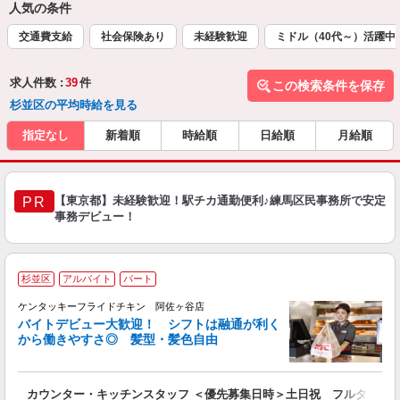
人気の条件
交通費支給
社会保険あり
未経験歓迎
ミドル（40代～）活躍中
求人件数 :
39
件
この検索条件を保存
杉並区の平均時給を見る
指定なし
新着順
時給順
日給順
月給順
【東京都】未経験歓迎！駅チカ通勤便利♪練馬区民事務所で安定
PR
事務デビュー！
杉並区
アルバイト
パート
ケンタッキーフライドチキン 阿佐ヶ谷店
バイトデビュー大歓迎！ シフトは融通が利く
から働きやすさ◎ 髪型・髪色自由
立
カウンター・キッチンスタッフ ＜優先募集日時＞土日祝 フルタイム
未