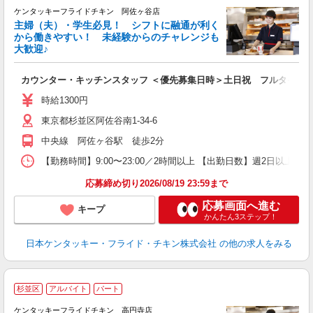
ケンタッキーフライドチキン 阿佐ヶ谷店
主婦（夫）・学生必見！ シフトに融通が利く
から働きやすい！ 未経験からのチャレンジも
大歓迎♪
見
カウンター・キッチンスタッフ ＜優先募集日時＞土日祝 フルタイム
未
～
時給1300円
2
東京都杉並区阿佐谷南1-34-6
ル
補
中央線 阿佐ヶ谷駅 徒歩2分
【勤務時間】9:00〜23:00／2時間以上 【出勤日数】週2日以
応募締め切り2026/08/19 23:59まで
応募画面へ進む
キープ
かんたん3ステップ！
日本ケンタッキー・フライド・チキン株式会社
の他の求人をみる
杉並区
アルバイト
パート
ケンタッキーフライドチキン 高円寺店