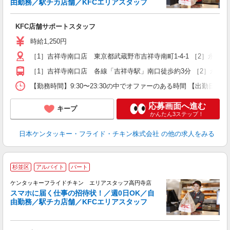
由勤務／駅チカ店舗／KFCエリアスタッフ
き
未
KFC店舗サポートスタッフ
～
勤
時給1,250円
［1］吉祥寺南口店 東京都武蔵野市吉祥寺南町1-4-1 ［2］永
K
い
［1］吉祥寺南口店 各線「吉祥寺駅」南口徒歩約3分 ［2］永福
【勤務時間】9:30〜23:30の中でオファーのある時間 【出勤日
応募画面へ進む
キープ
かんたん3ステップ！
日本ケンタッキー・フライド・チキン株式会社
の他の求人をみる
杉並区
アルバイト
パート
ケンタッキーフライドチキン エリアスタッフ高円寺店
スマホに届く仕事の招待状！／週0日OK／自
由勤務／駅チカ店舗／KFCエリアスタッフ
き
未