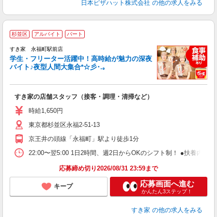
日本ピザハット株式会社
の他の求人をみる
杉並区
アルバイト
パート
すき家 永福町駅前店
学生・フリーター活躍中！高時給が魅力の深夜
バイト♪夜型人間大集合*☆彡･.｡
つ
すき家の店舗スタッフ（接客・調理・清掃など）
履
ミ
時給1,650円
～
東京都杉並区永福2-51-13
内
あ
京王井の頭線「永福町」駅より徒歩1分
22:00〜翌5:00 1日2時間、週2日からOKのシフト制！ ●扶養内勤務
応募締め切り2026/08/31 23:59まで
応募画面へ進む
キープ
かんたん3ステップ！
すき家
の他の求人をみる