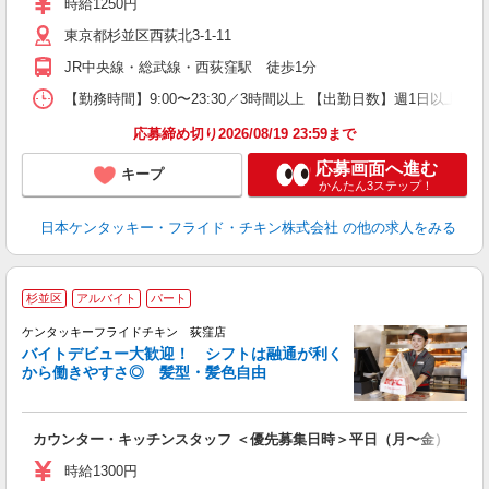
時給1250円
昇
東京都杉並区西荻北3-1-11
K
保
JR中央線・総武線・西荻窪駅 徒歩1分
【勤務時間】9:00〜23:30／3時間以上 【出勤日数】週1日以
応募締め切り2026/08/19 23:59まで
応募画面へ進む
キープ
かんたん3ステップ！
日本ケンタッキー・フライド・チキン株式会社
の他の求人をみる
杉並区
アルバイト
パート
ケンタッキーフライドチキン 荻窪店
バイトデビュー大歓迎！ シフトは融通が利く
から働きやすさ◎ 髪型・髪色自由
立
カウンター・キッチンスタッフ ＜優先募集日時＞平日（月〜金） 11:00〜
未
ダ
時給1300円
昇