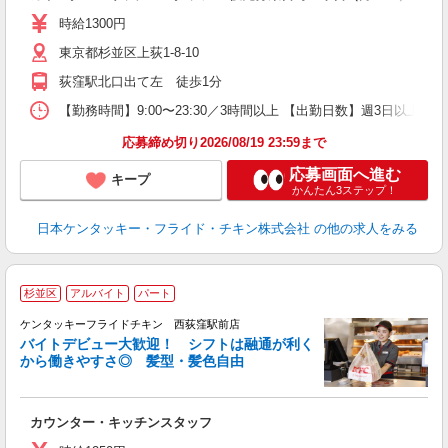
ダ
時給1300円
昇
東京都杉並区上荻1-8-10
上
か
荻窪駅北口出て左 徒歩1分
【勤務時間】9:00〜23:30／3時間以上 【出勤日数】週3日以
応募締め切り2026/08/19 23:59まで
応募画面へ進む
キープ
かんたん3ステップ！
日本ケンタッキー・フライド・チキン株式会社
の他の求人をみる
杉並区
アルバイト
パート
ケンタッキーフライドチキン 西荻窪駅前店
バイトデビュー大歓迎！ シフトは融通が利く
から働きやすさ◎ 髪型・髪色自由
立
カウンター・キッチンスタッフ
未
ダ