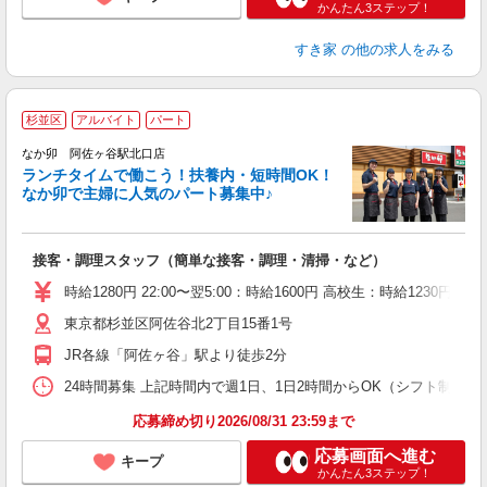
かんたん3ステップ！
すき家
の他の求人をみる
杉並区
アルバイト
パート
気
なか卯 阿佐ヶ谷駅北口店
ランチタイムで働こう！扶養内・短時間OK！
なか卯で主婦に人気のパート募集中♪
き
接客・調理スタッフ（簡単な接客・調理・清掃・など）
未
O
時給1280円 22:00〜翌5:00：時給1600円 高校生：時給1230円
K
東京都杉並区阿佐谷北2丁目15番1号
JR各線「阿佐ヶ谷」駅より徒歩2分
24時間募集 上記時間内で週1日、1日2時間からOK（シフト制） 
応募締め切り2026/08/31 23:59まで
応募画面へ進む
キープ
かんたん3ステップ！