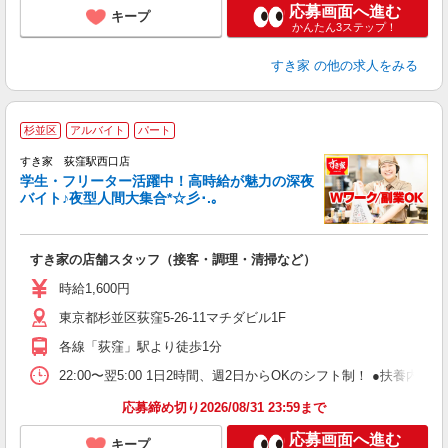
応募画面へ進む
キープ
かんたん3ステップ！
すき家
の他の求人をみる
杉並区
アルバイト
パート
すき家 荻窪駅西口店
学生・フリーター活躍中！高時給が魅力の深夜
バイト♪夜型人間大集合*☆彡･.｡
つ
すき家の店舗スタッフ（接客・調理・清掃など）
履
ミ
時給1,600円
～
東京都杉並区荻窪5-26-11マチダビル1F
内
あ
各線「荻窪」駅より徒歩1分
22:00〜翌5:00 1日2時間、週2日からOKのシフト制！ ●扶養内勤務
応募締め切り2026/08/31 23:59まで
応募画面へ進む
キープ