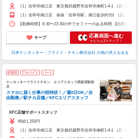
選
［1］吉祥寺南口店 東京都武蔵野市吉祥寺南町1-4-1 ［2］永
夜
［1］吉祥寺南口店 各線「吉祥寺駅」南口徒歩約3分 ［2］永福
【勤務時間】9:30〜23:30の中でオファーのある時間 【出勤日
応募画面へ進む
キープ
かんたん3ステップ！
日本ケンタッキー・フライド・チキン株式会社
の他の求人をみる
杉並区
アルバイト
パート
ケンタッキーフライドチキン エリアスタッフ西荻窪駅前
店
スマホに届く仕事の招待状！／週0日OK／自
由勤務／駅チカ店舗／KFCエリアスタッフ
き
未
KFC店舗サポートスタッフ
～
～
時給1,250円
選
［1］吉祥寺南口店 東京都武蔵野市吉祥寺南町1-4-1 ［2］永
夜