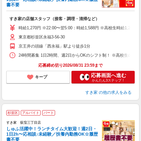
書不要
の
すき家の店舗スタッフ（接客・調理・清掃など）
履
タ
時給1,270円 ※22:00〜翌5:00：時給1,588円 ※高校生時給1,230
（
東京都杉並区永福3-56-30
夜
割
京王井の頭線「西永福」駅より徒歩1分
24時間募集 1日2時間、週2日からOKのシフト制！ ※高校生のシ
応募締め切り2026/08/31 23:59まで
応募画面へ進む
キープ
かんたん3ステップ！
すき家
の他の求人をみる
≪
杉並区
アルバイト
パート
すき家 荻窪三丁目店
しゅふ活躍中！ランチタイム大歓迎！週2日・
安
1日2h〜応相談♪未経験／扶養内勤務OK☆履歴
書不要