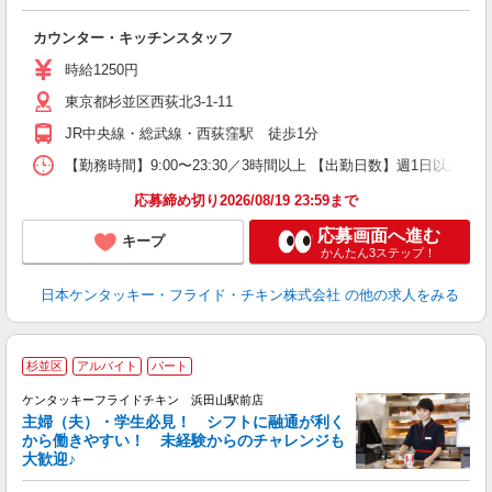
見
カウンター・キッチンスタッフ
未
ダ
時給1250円
昇
東京都杉並区西荻北3-1-11
K
保
JR中央線・総武線・西荻窪駅 徒歩1分
【勤務時間】9:00〜23:30／3時間以上 【出勤日数】週1日以
応募締め切り2026/08/19 23:59まで
応募画面へ進む
キープ
かんたん3ステップ！
日本ケンタッキー・フライド・チキン株式会社
の他の求人をみる
杉並区
アルバイト
パート
ケンタッキーフライドチキン 浜田山駅前店
主婦（夫）・学生必見！ シフトに融通が利く
から働きやすい！ 未経験からのチャレンジも
大歓迎♪