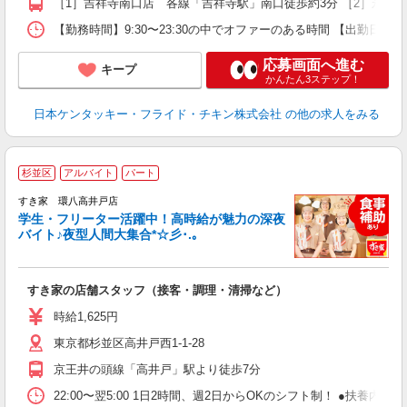
［1］吉祥寺南口店 各線「吉祥寺駅」南口徒歩約3分 ［2］永福
【勤務時間】9:30〜23:30の中でオファーのある時間 【出勤日
応募画面へ進む
キープ
かんたん3ステップ！
日本ケンタッキー・フライド・チキン株式会社
の他の求人をみる
杉並区
アルバイト
パート
すき家 環八高井戸店
学生・フリーター活躍中！高時給が魅力の深夜
バイト♪夜型人間大集合*☆彡･.｡
つ
すき家の店舗スタッフ（接客・調理・清掃など）
履
ミ
時給1,625円
～
東京都杉並区高井戸西1-1-28
勤
社
京王井の頭線「高井戸」駅より徒歩7分
22:00〜翌5:00 1日2時間、週2日からOKのシフト制！ ●扶養内勤務