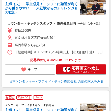
主婦（夫）・学生必見！ シフトに融通が利く
から働きやすい！ 未経験からのチャレンジも
大歓迎♪
見
カウンター・キッチンスタッフ ＜優先募集日時＞平日（月〜金） 18:00〜
未
ダ
時給1300円
昇
東京都杉並区高円寺南3-70-1
K
保
高円寺駅から徒歩2分
【勤務時間】9:00〜23:30／2時間以上 【出勤日数】週1日以
応募締め切り2026/08/19 23:59まで
応募画面へ進む
キープ
かんたん3ステップ！
日本ケンタッキー・フライド・チキン株式会社
の他の求人をみる
杉並区
アルバイト
パート
ケンタッキーフライドチキン 永福町店
主婦（夫）・学生必見！ シフトに融通が利く