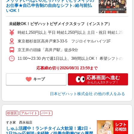
メリットいっぱいのピザハットでピザメイクの
お仕事★自己申告制の自由なシフト♪給与前払
いOK！
う
だ
未経験OK！ピザハットピザメイクスタッフ（インストア）
友
躍
時給1,250円以上 平日 時給1,250円以上 土日・祝日 時給1,250円以
（
東京都杉並区高井戸東3-33-5 フジロイヤルハイツ1F
中
ル
京王井の頭線「高井戸駅」徒歩9分
支
あ
11:00〜23:30 内で週1日以上、3時間以上OK！ 希望シフト
内
応募締め切り2026/08/31 23:59まで
応募画面へ進む
キープ
かんたん3ステップ！
日本ピザハット株式会社
の他の求人をみる
≪
杉並区
アルバイト
パート
すき家 西永福店
しゅふ活躍中！ランチタイム大歓迎！週2日・
安
1日2h〜応相談♪未経験／扶養内勤務OK☆履歴