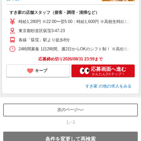
の
すき家の店舗スタッフ（接客・調理・清掃など）
履
タ
時給1,280円 ※22:00〜翌5:00：時給1,600円 ※高校生時給1,230
（
東京都杉並区荻窪3-47-23
夜
割
各線「荻窪」駅より徒歩8分
24時間募集 1日2時間、週2日からOKのシフト制！ ※高校生のシ
応募締め切り2026/08/31 23:59まで
応募画面へ進む
キープ
かんたん3ステップ！
すき家
の他の求人をみる
次のページへ
1／2
条件を変更して再検索