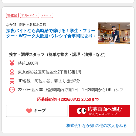
杉並区
アルバイト
パート
ん
なか卯 阿佐ヶ谷駅北口店
深夜バイトなら高時給で稼げる！学生・フリー
ター・Wワーク大歓迎♪ウレシイ食事補助あり♪
助
と
接客・調理スタッフ（簡単な接客・調理・清掃・など）
未
務
時給1600円
O
東京都杉並区阿佐谷北2丁目15番1号
社
JR各線「阿佐ヶ谷」駅より徒歩2分
22:00〜翌5:00 上記時間内で週1日、1日2時間からOK（シフト
応募締め切り2026/08/31 23:59まで
応募画面へ進む
キープ
かんたん3ステップ！
株式会社なか卯
の他の求人をみる