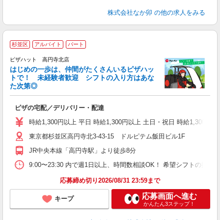
株式会社なか卯
の他の求人をみる
杉並区
アルバイト
パート
♪
ピザハット 高円寺北店
はじめの一歩は、仲間がたくさんいるピザハッ
トで！ 未経験者歓迎 シフトの入り方はあな
れ
た次第◎
友
躍
ピザの宅配／デリバリー・配達
（
中
時給1,300円以上 平日 時給1,300円以上 土日・祝日 時給1,3
ル
東京都杉並区高円寺北3-43-15 ドルピテム飯田ビル1F
支
あ
JR中央本線「高円寺駅」より徒歩8分
内
9:00〜23:30 内で週1日以上、時間数相談OK！ 希望シフトの
応募締め切り2026/08/31 23:59まで
応募画面へ進む
キープ
かんたん3ステップ！