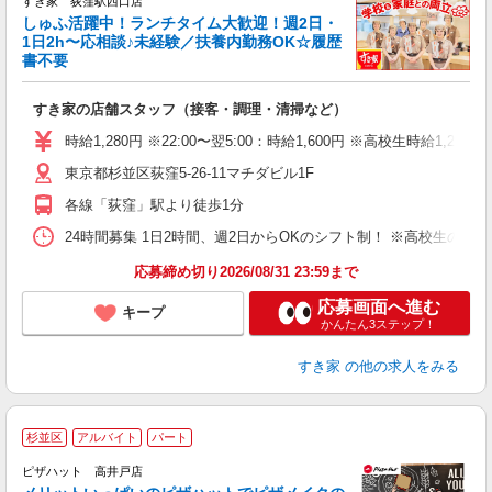
すき家 荻窪駅西口店
しゅふ活躍中！ランチタイム大歓迎！週2日・
安
1日2h〜応相談♪未経験／扶養内勤務OK☆履歴
書不要
の
すき家の店舗スタッフ（接客・調理・清掃など）
履
タ
時給1,280円 ※22:00〜翌5:00：時給1,600円 ※高校生時給1,230
（
東京都杉並区荻窪5-26-11マチダビル1F
夜
割
各線「荻窪」駅より徒歩1分
24時間募集 1日2時間、週2日からOKのシフト制！ ※高校生のシ
応募締め切り2026/08/31 23:59まで
応募画面へ進む
キープ
かんたん3ステップ！
すき家
の他の求人をみる
杉並区
アルバイト
パート
ピザハット 高井戸店