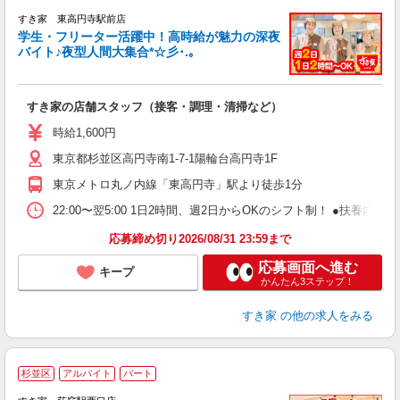
すき家 東高円寺駅前店
学生・フリーター活躍中！高時給が魅力の深夜
バイト♪夜型人間大集合*☆彡･.｡
つ
すき家の店舗スタッフ（接客・調理・清掃など）
履
ミ
時給1,600円
～
東京都杉並区高円寺南1-7-1陽輪台高円寺1F
内
あ
東京メトロ丸ノ内線「東高円寺」駅より徒歩1分
22:00〜翌5:00 1日2時間、週2日からOKのシフト制！ ●扶養内勤務
応募締め切り2026/08/31 23:59まで
応募画面へ進む
キープ
かんたん3ステップ！
すき家
の他の求人をみる
≪
杉並区
アルバイト
パート