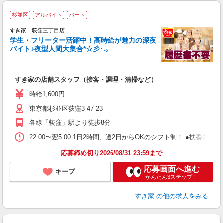
杉並区
アルバイト
パート
すき家 荻窪三丁目店
学生・フリーター活躍中！高時給が魅力の深夜
バイト♪夜型人間大集合*☆彡･.｡
つ
すき家の店舗スタッフ（接客・調理・清掃など）
履
ミ
時給1,600円
～
東京都杉並区荻窪3-47-23
内
あ
各線「荻窪」駅より徒歩8分
22:00〜翌5:00 1日2時間、週2日からOKのシフト制！ ●扶養内勤務
応募締め切り2026/08/31 23:59まで
応募画面へ進む
キープ
かんたん3ステップ！
すき家
の他の求人をみる