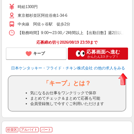
～
時給1300円
2
東京都杉並区阿佐谷南1-34-6
ル
補
中央線 阿佐ヶ谷駅 徒歩2分
【勤務時間】9:00〜23:00／2時間以上 【出勤日数】週2日以
応募締め切り2026/08/19 23:59まで
応募画面へ進む
キープ
かんたん3ステップ！
日本ケンタッキー・フライド・チキン株式会社
の他の求人をみる
「キープ」とは？
気になるお仕事をワンクリックで保存
まとめてチェック＆まとめて応募も可能
会員登録無しで今すぐご利用いただけます
杉並区
アルバイト
パート