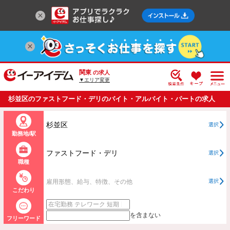
関東
の求人
▼エリア変更
杉並区のファストフード・デリのバイト・アルバイト・パートの求人
情報一覧
杉並区
選択
勤務地/駅
ファストフード・デリ
選択
職種
雇用形態、給与、特徴、その他
選択
こだわり
を含まない
フリーワード