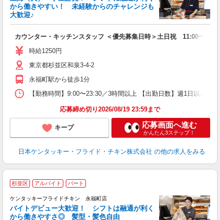
から働きやすい！ 未経験からのチャレンジも
大歓迎♪
見
カウンター・キッチンスタッフ ＜優先募集日時＞土日祝 11:00〜17:0
未
ダ
時給1250円
昇
東京都杉並区和泉3-4-2
K
保
永福町駅から徒歩1分
【勤務時間】9:00〜23:30／3時間以上 【出勤日数】週1日以
応募締め切り2026/08/19 23:59まで
応募画面へ進む
キープ
かんたん3ステップ！
日本ケンタッキー・フライド・チキン株式会社
の他の求人をみる
杉並区
アルバイト
パート
ケンタッキーフライドチキン 永福町店
バイトデビュー大歓迎！ シフトは融通が利く
から働きやすさ◎ 髪型・髪色自由