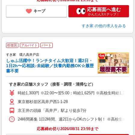
応募画面へ進む
キープ
かんたん3ステップ！
すき家
の他の求人をみる
≪
杉並区
アルバイト
パート
すき家 環八高井戸店
しゅふ活躍中！ランチタイム大歓迎！週2日・
安
1日2h〜応相談♪未経験／扶養内勤務OK☆履歴
書不要
の
すき家の店舗スタッフ（接客・調理・清掃など）
履
タ
時給1,300円 ※22:00〜翌5:00：時給1,625円 ※高校生時給1,230
（
東京都杉並区高井戸西1-1-28
夜
事
京王井の頭線「高井戸」駅より徒歩7分
24時間募集 1日2時間、週2日からOKのシフト制！ ※高校生のシ
応募締め切り2026/08/31 23:59まで