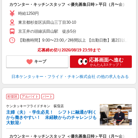
見
カウンター・キッチンスタッフ ＜優先募集日時＞平日（月〜金） 9:00〜
未
ダ
時給1250円
昇
東京都杉並区浜田山三丁目30-10
上
か
京王井の頭線浜田山駅 徒歩5分
【勤務時間】9:00〜23:00／2時間以上 【出勤日数】週2日以
応募締め切り2026/08/19 23:59まで
応募画面へ進む
キープ
かんたん3ステップ！
日本ケンタッキー・フライド・チキン株式会社
の他の求人をみる
杉並区
アルバイト
パート
ケンタッキーフライドチキン 荻窪店
主婦（夫）・学生必見！ シフトに融通が利く
から働きやすい！ 未経験からのチャレンジも
大歓迎♪
見
カウンター・キッチンスタッフ ＜優先募集日時＞平日（月〜金） 11:00〜
未