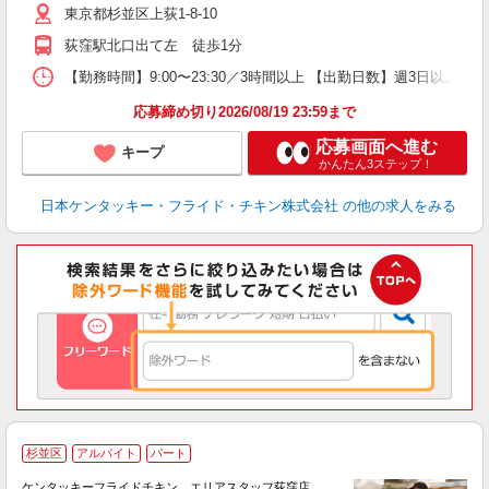
東京都杉並区上荻1-8-10
上
か
荻窪駅北口出て左 徒歩1分
【勤務時間】9:00〜23:30／3時間以上 【出勤日数】週3日以
応募締め切り2026/08/19 23:59まで
応募画面へ進む
キープ
かんたん3ステップ！
日本ケンタッキー・フライド・チキン株式会社
の他の求人をみる
杉並区
アルバイト
パート
ケンタッキーフライドチキン エリアスタッフ荻窪店