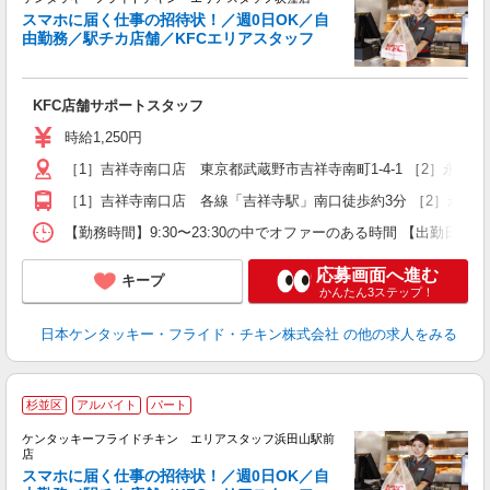
スマホに届く仕事の招待状！／週0日OK／自
由勤務／駅チカ店舗／KFCエリアスタッフ
き
未
KFC店舗サポートスタッフ
～
勤
時給1,250円
［1］吉祥寺南口店 東京都武蔵野市吉祥寺南町1-4-1 ［2］永
K
［1］吉祥寺南口店 各線「吉祥寺駅」南口徒歩約3分 ［2］永福
【勤務時間】9:30〜23:30の中でオファーのある時間 【出勤日
応募画面へ進む
キープ
かんたん3ステップ！
日本ケンタッキー・フライド・チキン株式会社
の他の求人をみる
杉並区
アルバイト
パート
ケンタッキーフライドチキン エリアスタッフ浜田山駅前
店
スマホに届く仕事の招待状！／週0日OK／自