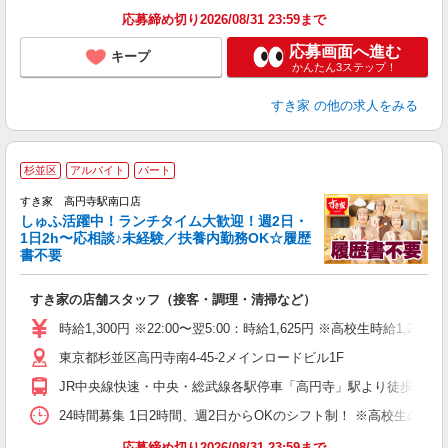
応募締め切り2026/08/31 23:59まで
応募画面へ進む
キープ
かんたん3ステップ！
すき家
の他の求人をみる
≪
杉並区
アルバイト
パート
すき家 高円寺駅南口店
しゅふ活躍中！ランチタイム大歓迎！週2日・
安
1日2h〜応相談♪未経験／扶養内勤務OK☆履歴
書不要
の
すき家の店舗スタッフ（接客・調理・清掃など）
履
タ
時給1,300円 ※22:00〜翌5:00：時給1,625円 ※高校生時給1,230
（
東京都杉並区高円寺南4-45-2メインロードビル1F
夜
割
JR中央線快速・中央・総武線各駅停車「高円寺」駅より徒歩1分
24時間募集 1日2時間、週2日からOKのシフト制！ ※高校生のシ
応募締め切り2026/08/31 23:59まで