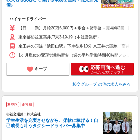
備♪
日
ハイヤードライバー
未
【日 勤】月給20万6,000円＋歩合＋諸手当＋賞与年2回 【
東京都杉並区高井戸東3-19-19（本社営業所）
京王井の頭線「浜田山駅」下車徒歩10分 京王井の頭線「高井戸駅」
1ヶ月単位の変形労働時間制（週の平均労働時間40時間／シフト制） ※
応募画面へ進む
キープ
かんたん3ステップ！
杉交グループ
の他の求人をみる
杉並区
正社員
杉並交通第二株式会社
学生生活を充実させながら、柔軟に稼げる！自
己成長も叶うタクシードライバー募集中