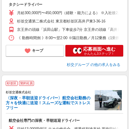
り
タクシードライバー
未
月給300,000円〜450,000円（経験・能力による） ※入社後2カ月
杉並交通第二株式会社 東京都杉並区高井戸東3-36-16
京王井の頭線「浜田山駅」下車徒歩7分 京王井の頭線「高井戸駅」
《 勤務時間例 》8:00〜翌2:00 ※隔日勤務／月12乗務（1
応募画面へ進む
キープ
かんたん3ステップ！
杉交グループ
の他の求人をみる
杉並区
契約社員
杉並交通株式会社
〈深夜・早朝送迎ドライバー〉航空会社勤務の
方々を快適に送迎！スムーズな運転でストレス
フリー
で
航空会社専門の深夜・早朝送迎ドライバー
未
O
日給13,000円保証 ※その他歩合、残業代別途支給 平均日給16,000円