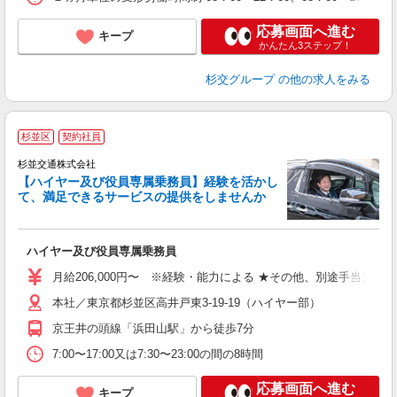
応募画面へ進む
キープ
かんたん3ステップ！
杉交グループ
の他の求人をみる
杉並区
契約社員
杉並交通株式会社
【ハイヤー及び役員専属乗務員】経験を活かし
て、満足できるサービスの提供をしませんか
い
ハイヤー及び役員専属乗務員
月給206,000円〜 ※経験・能力による ★その他、別途手当支給 精勤手当
本社／東京都杉並区高井戸東3-19-19（ハイヤー部）
京王井の頭線「浜田山駅」から徒歩7分
7:00〜17:00又は7:30〜23:00の間の8時間
応募画面へ進む
キープ