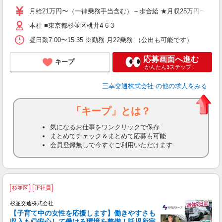
月給21万円〜（一律乗務手当含む）＋歩合給 ★月収25万円〜40万円
本社 ■東京都杉並区桃井4-6-3
昼日勤7:00〜15:35 ※勤務 月22乗務 （公出も可能です）
応募画面へ進む
キープ
かんたん3ステップ！
三幸交通株式会社
の他の求人をみる
「キープ」とは？
気になるお仕事をワンクリックで保存
まとめてチェック＆まとめて応募も可能
会員登録無しで今すぐご利用いただけます
杉並区
正社員
杉並交通株式会社
【子育て中の女性を応援します】働きやすさも
収入も◎安心して働ける環境を整備！託児所完