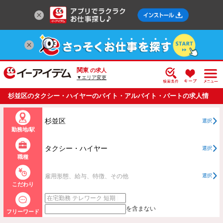
関東
の求人
▼エリア変更
杉並区のタクシー・ハイヤーのバイト・アルバイト・パートの求人情
報一覧
杉並区
選択
勤務地/駅
タクシー・ハイヤー
選択
職種
雇用形態、給与、特徴、その他
選択
こだわり
を含まない
フリーワード