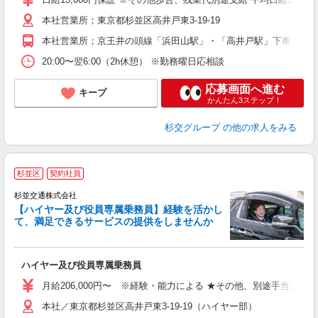
本社営業所；東京都杉並区高井戸東3-19-19
制
本社営業所；京王井の頭線「浜田山駅」・「高井戸駅」下車12分
20:00〜翌6:00（2h休憩） ※勤務曜日応相談
応募画面へ進む
キープ
かんたん3ステップ！
杉交グループ
の他の求人をみる
杉並区
契約社員
杉並交通株式会社
【ハイヤー及び役員専属乗務員】経験を活かし
て、満足できるサービスの提供をしませんか
い
ハイヤー及び役員専属乗務員
月給206,000円〜 ※経験・能力による ★その他、別途手当支給 精勤手当
本社／東京都杉並区高井戸東3-19-19（ハイヤー部）