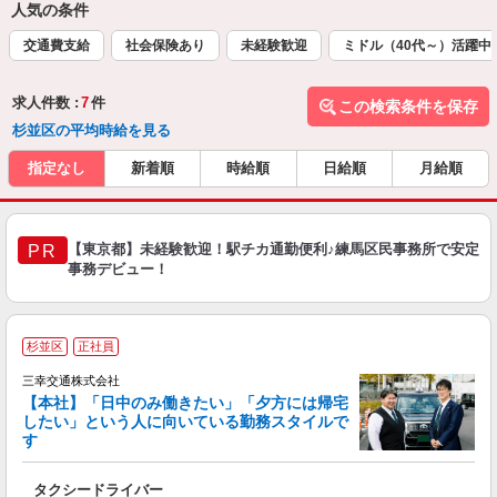
人気の条件
交通費支給
社会保険あり
未経験歓迎
ミドル（40代～）活躍中
求人件数 :
7
件
この検索条件を保存
杉並区の平均時給を見る
指定なし
新着順
時給順
日給順
月給順
【東京都】未経験歓迎！駅チカ通勤便利♪練馬区民事務所で安定
PR
事務デビュー！
杉並区
正社員
三幸交通株式会社
【本社】「日中のみ働きたい」「夕方には帰宅
したい」という人に向いている勤務スタイルで
す
っ
タクシードライバー