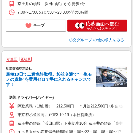
京王井の頭線「浜田山駅」から徒歩7分
7:00〜17:00又は7:30〜23:00の間の8時間
応募画面へ進む
キープ
かんたん3ステップ！
杉交グループ
の他の求人をみる
杉並区
正社員
杉並交通株式会社
最短10日で二種免許取得。杉並交通で“一生モ
ノの資格”を費用ゼロで手に入れるチャンスで
す！
に
送迎ドライバー(ハイヤー)
隔勤業務（18出番） 212,500円 ＊月給212,500円+歩合
東京都杉並区高井戸東3-19-19（本社営業所）
京王井の頭線「浜田山駅」下車徒歩10分 京王井の頭線「高井戸駅」
１ヵ月単位の変形労働時間制 08：00〜22：00、08：00〜17：0