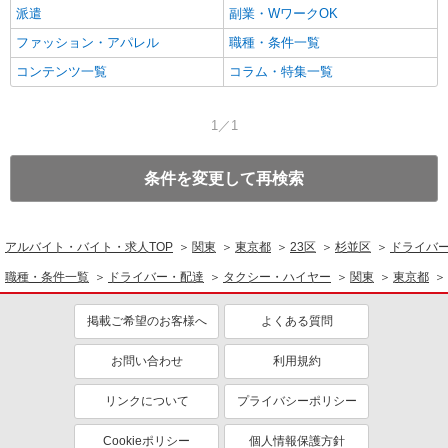
派遣
副業・WワークOK
ファッション・アパレル
職種・条件一覧
コンテンツ一覧
コラム・特集一覧
1／1
条件を変更して再検索
アルバイト・バイト・求人TOP
関東
東京都
23区
杉並区
ドライバ
職種・条件一覧
ドライバー・配達
タクシー・ハイヤー
関東
東京都
掲載ご希望のお客様へ
よくある質問
お問い合わせ
利用規約
リンクについて
プライバシーポリシー
Cookieポリシー
個人情報保護方針