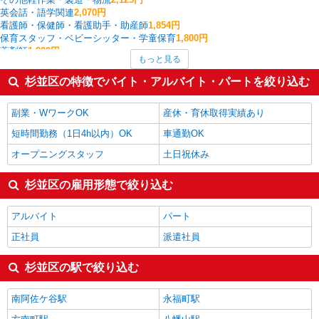
英会話・語学関連
2,070円
看護師・保健師・看護助手・助産師
1,854円
保育スタッフ・ベビーシッター・学童保育
1,800円
薬剤師
1,800円
もっと見る
ケアマネジャー
1,680円
家電・携帯販売
1,679円
杉並区の特徴でバイト・アルバイト・パートを絞り込む
金融・貿易事務
1,673円
家事代行
1,660円
副業・WワークOK
産休・育休取得実績あり
杉並区の他の職種の平均時給を見る
短時間勤務（1日4h以内）OK
車通勤OK
オープニングスタッフ
土日祝休み
杉並区の雇用形態で絞り込む
アルバイト
パート
正社員
派遣社員
杉並区の駅で絞り込む
南阿佐ケ谷駅
永福町駅