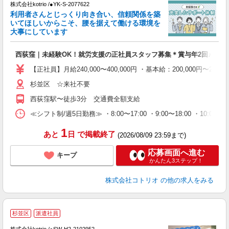
株式会社kotrio /●YK-S-2077622
女
利用者さんとじっくり向き合い、信頼関係を築
ド
いてほしいからこそ、腰を据えて働ける環境を
活
大事にしています
ル
自
西荻窪｜未経験OK！就労支援の正社員スタッフ募集＊賞与年2回♪
役
【正社員】月給240,000〜400,000円 ・基本給：200,000
杉並区 ☆来社不要
西荻窪駅〜徒歩3分 交通費全額支給
≪シフト制/週5日勤務≫ ・8:00〜17:00 ・9:00〜18:00 ・10:
1
あと
日
で掲載終了
(2026/08/09 23:59まで)
応募画面へ進む
キープ
かんたん3ステップ！
株式会社コトリオ
の他の求人をみる
杉並区
派遣社員
安
株式会社kotrio /●SW-H2-2102952