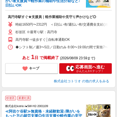
がい者支援員⇒軽作業の補助や生活介助など♪
ド
日払いOK
活
ル
高円寺駅すぐ★支援員｜軽作業補助や見守り声かけなど◎
自
時給1650円〜2312円 ＜日払い有/週払い有/交通費全支給(ガソリ
役
杉並区 ※最寄り駅：高円寺
高円寺駅⇒徒歩すぐ│自転車通勤OK
◆シフト制／週3〜5日／日勤のみ 8:00〜19:00の間で実働7〜8
1
あと
日
で掲載終了
(2026/08/09 23:59まで)
応募画面へ進む
キープ
かんたん3ステップ！
株式会社コトリオ
の他の求人をみる
杉並区
派遣社員
最
株式会社kotrio /●SW-H2-2001109
女
≪阿佐ケ谷駅≫無資格・未経験歓迎♪障がいを
ド
もった方の就労支援◎生活支援や軽作業の見守