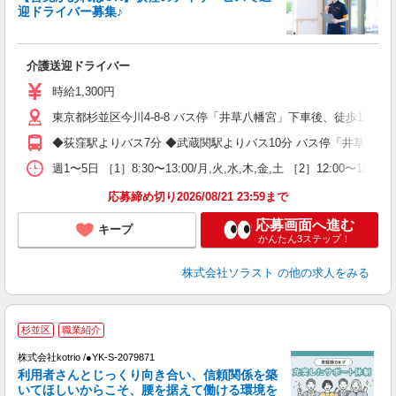
迎ドライバー募集♪
介護送迎ドライバー
未
ア
時給1,300円
～
東京都杉並区今川4-8-8 バス停「井草八幡宮」下車後、徒歩1分
◆荻窪駅よりバス7分 ◆武蔵関駅よりバス10分 バス停「井草八幡
週1〜5日 ［1］8:30〜13:00/月,火,水,木,金,土 ［2］12:00〜18:
応募締め切り2026/08/21 23:59まで
応募画面へ進む
キープ
かんたん3ステップ！
株式会社ソラスト
の他の求人をみる
杉並区
職業紹介
株式会社kotrio /●YK-S-2079871
女
利用者さんとじっくり向き合い、信頼関係を築
ド
いてほしいからこそ、腰を据えて働ける環境を