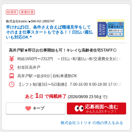
・
杉並区
派遣社員
中
月
株式会社kotrio /●SW-H2-1855747
早ければ3日、条件さえ合えば職場見学をして
女
そのまま仕事スタートもできる！！日払い週払
ド
いも対応OK＊
活
ル
高井戸駅★即日お仕事開始も可！キレイな高齢者住宅STAFF◎
自
時給1650円〜2312円 ＜日払い有/週払い有/交通費全支給(ガソリ
役
杉並区高井戸
高井戸駅⇒徒歩6分│自転車通勤OK
【シフト制/週3日〜5日勤務】 7:00-16:00 9:00-18:00 17:00
1
あと
日
で掲載終了
(2026/08/09 23:59まで)
応募画面へ進む
キープ
かんたん3ステップ！
株式会社コトリオ
の他の求人をみる