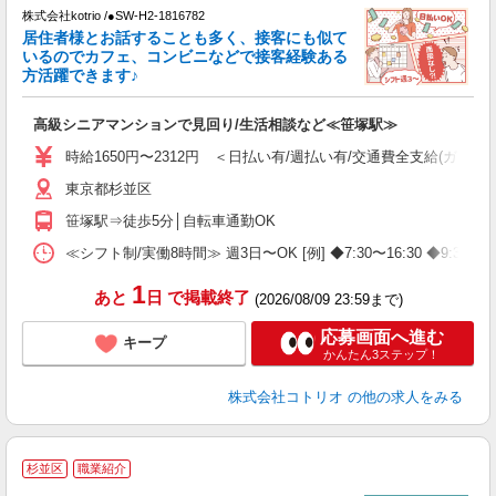
株式会社kotrio /●SW-H2-1816782
居住者様とお話することも多く、接客にも似て
女
いるのでカフェ、コンビニなどで接客経験ある
ド
方活躍できます♪
活
ル
高級シニアマンションで見回り/生活相談など≪笹塚駅≫
自
時給1650円〜2312円 ＜日払い有/週払い有/交通費全支給(ガソリ
役
東京都杉並区
笹塚駅⇒徒歩5分│自転車通勤OK
≪シフト制/実働8時間≫ 週3日〜OK [例] ◆7:30〜16:30
1
あと
日
で掲載終了
(2026/08/09 23:59まで)
応募画面へ進む
キープ
かんたん3ステップ！
株式会社コトリオ
の他の求人をみる
杉並区
職業紹介