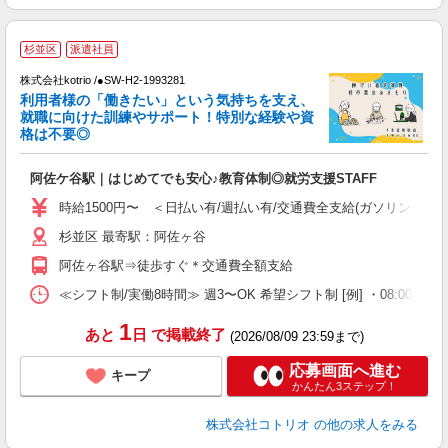
履
杉並区
派遣社員
株式会社kotrio /●SW-H2-1993281
女
利用者様の「働きたい」という気持ちを支え、
ド
就職に向けた訓練やサポート！特別な経験や資
活
格は不要◎
ル
自
阿佐ケ谷駅｜はじめてでも安心♪教育体制◎就労支援STAFF
役
時給1500円〜 ＜日払い有/週払い有/交通費全支給(ガソリン代含む
杉並区 最寄駅：阿佐ヶ谷
阿佐ヶ谷駅⇒徒歩すぐ＊交通費全額支給
≪シフト制/実働8時間≫ 週3〜OK 希望シフト制 [例] ・08:00 〜 17:
1
あと
日
で掲載終了
(2026/08/09 23:59まで)
応募画面へ進む
キープ
かんたん3ステップ！
株式会社コトリオ
の他の求人をみる