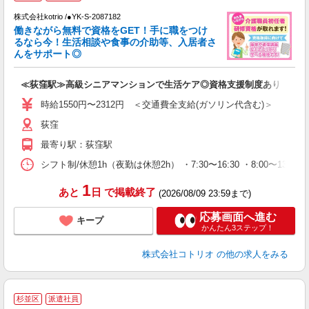
株式会社kotrio /●YK-S-2087182
女
働きながら無料で資格をGET！手に職をつけ
ド
るなら今！生活相談や食事の介助等、入居者さ
活
んをサポート◎
ル
自
≪荻窪駅≫高級シニアマンションで生活ケア◎資格支援制度あり
役
時給1550円〜2312円 ＜交通費全支給(ガソリン代含む)＞
荻窪
最寄り駅：荻窪駅
シフト制/休憩1h（夜勤は休憩2h） ・7:30〜16:30 ・8:00〜13:00
1
あと
日
で掲載終了
(2026/08/09 23:59まで)
応募画面へ進む
キープ
かんたん3ステップ！
株式会社コトリオ
の他の求人をみる
2
杉並区
派遣社員