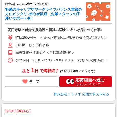
株式会社kotrio /●SW-H2-2102808
将来のキャリアやワークライフバランス重視の
女
方にピッタリ♪初心者歓迎（先輩スタッフの手
ド
厚いサポート有）
活
ル
高円寺駅＊就労支援施設＊福祉の経験/スキルが身につく仕事♪
自
時給1500円〜 ＜日払い有/週払い有/交通費全支給(ガソリン代含む
役
杉並区 ほか区内多数
高円寺駅〜徒歩すぐ＜自転車通勤OK＞
シフト制 ・8:30〜17:30 ・9:00〜18:00 など ※休憩1時間 ※
1
あと
日
で掲載終了
(2026/08/09 23:59まで)
応募画面へ進む
キープ
かんたん3ステップ！
株式会社コトリオ
の他の求人をみる
杉並区
職業紹介