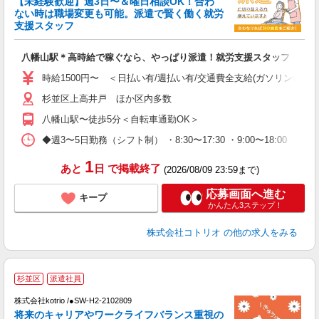
【未経験歓迎】週3日〜＆曜日相談OK！合わ
ド
ない時は職場変更も可能。派遣で賢く働く就労
活
支援スタッフ
ル
自
八幡山駅＊高時給で稼ぐなら、やっぱり派遣！就労支援スタッフ
役
時給1500円〜 ＜日払い有/週払い有/交通費全支給(ガソリン代含む
杉並区上高井戸 ほか区内多数
八幡山駅〜徒歩5分＜自転車通勤OK＞
◆週3〜5日勤務（シフト制） ・8:30〜17:30 ・9:00〜18:00 
1
あと
日
で掲載終了
(2026/08/09 23:59まで)
応募画面へ進む
キープ
かんたん3ステップ！
株式会社コトリオ
の他の求人をみる
2
杉並区
派遣社員
株式会社kotrio /●SW-H2-2102809
将来のキャリアやワークライフバランス重視の