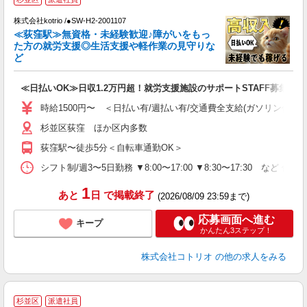
最
株式会社kotrio /●SW-H2-2001107
女
≪荻窪駅≫無資格・未経験歓迎♪障がいをもっ
ド
た方の就労支援◎生活支援や軽作業の見守りな
活
ど
ル
自
≪日払いOK≫日収1.2万円超！就労支援施設のサポートSTAFF募集
役
時給1500円〜 ＜日払い有/週払い有/交通費全支給(ガソリン代含む
杉並区荻窪 ほか区内多数
荻窪駅〜徒歩5分＜自転車通勤OK＞
シフト制/週3〜5日勤務 ▼8:00〜17:00 ▼8:30〜17:30 など 休
1
あと
日
で掲載終了
(2026/08/09 23:59まで)
応募画面へ進む
キープ
かんたん3ステップ！
株式会社コトリオ
の他の求人をみる
杉並区
派遣社員