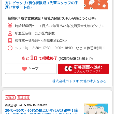
女
方にピッタリ♪初心者歓迎（先輩スタッフの手
ド
厚いサポート有）
活
ル
荻窪駅＊就労支援施設＊福祉の経験/スキルが身につく仕事♪
自
時給1500円〜 ＜日払い有/週払い有/交通費全支給(ガソリン代含む
役
杉並区荻窪 ほか区内多数
荻窪駅〜徒歩5分＜自転車通勤OK＞
シフト制 ・8:30〜17:30 ・9:00〜18:00 など ※休憩1時間 ※
1
あと
日
で掲載終了
(2026/08/09 23:59まで)
応募画面へ進む
キープ
かんたん3ステップ！
株式会社コトリオ
の他の求人をみる
杉並区
派遣社員
株式会社kotrio /●SW-H2-1829178
20代〜50代・60代の幅広い年代が活躍中！障
女