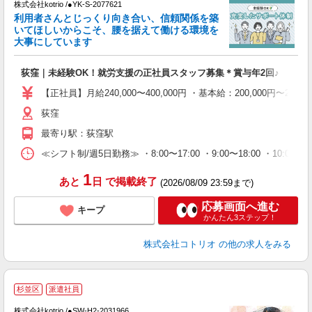
株式会社kotrio /●YK-S-2077621
女
利用者さんとじっくり向き合い、信頼関係を築
ド
いてほしいからこそ、腰を据えて働ける環境を
活
大事にしています
ル
自
荻窪｜未経験OK！就労支援の正社員スタッフ募集＊賞与年2回♪
役
【正社員】月給240,000〜400,000円 ・基本給：200,000
荻窪
最寄り駅：荻窪駅
≪シフト制/週5日勤務≫ ・8:00〜17:00 ・9:00〜18:00 ・10:
1
あと
日
で掲載終了
(2026/08/09 23:59まで)
応募画面へ進む
キープ
かんたん3ステップ！
株式会社コトリオ
の他の求人をみる
杉並区
派遣社員
株式会社kotrio /●SW-H2-2031966