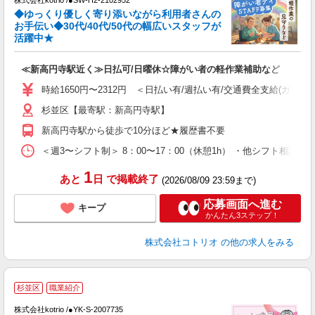
女
◆ゆっくり優しく寄り添いながら利用者さんの
ド
お手伝い◆30代/40代/50代の幅広いスタッフが
活
活躍中★
ル
自
≪新高円寺駅近く≫日払可/日曜休☆障がい者の軽作業補助など
役
時給1650円〜2312円 ＜日払い有/週払い有/交通費全支給(ガソリ
杉並区【最寄駅：新高円寺駅】
新高円寺駅から徒歩で10分ほど★履歴書不要
＜週3〜シフト制＞ 8：00〜17：00（休憩1h） ・他シフト相談可
1
あと
日
で掲載終了
(2026/08/09 23:59まで)
応募画面へ進む
キープ
かんたん3ステップ！
株式会社コトリオ
の他の求人をみる
2
杉並区
職業紹介
株式会社kotrio /●YK-S-2007735