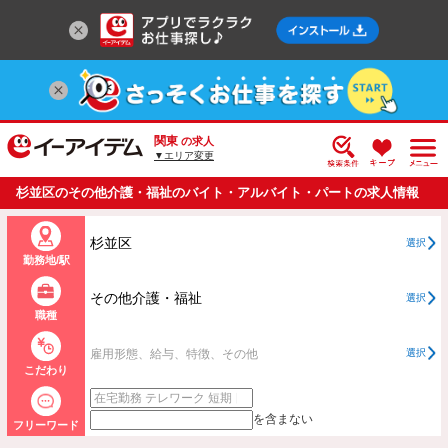
関東
の求人
▼エリア変更
杉並区のその他介護・福祉のバイト・アルバイト・パートの求人情報
一覧
杉並区
選択
勤務地/駅
その他介護・福祉
選択
職種
雇用形態、給与、特徴、その他
選択
こだわり
を含まない
フリーワード