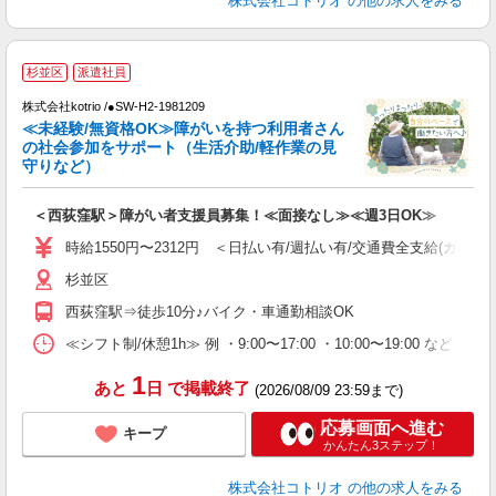
株式会社コトリオ
の他の求人をみる
杉並区
派遣社員
仕
株式会社kotrio /●SW-H2-1981209
女
≪未経験/無資格OK≫障がいを持つ利用者さん
ド
の社会参加をサポート（生活介助/軽作業の見
活
守りなど）
ル
自
＜西荻窪駅＞障がい者支援員募集！≪面接なし≫≪週3日OK≫
役
時給1550円〜2312円 ＜日払い有/週払い有/交通費全支給(ガソリ
杉並区
西荻窪駅⇒徒歩10分♪バイク・車通勤相談OK
≪シフト制/休憩1h≫ 例 ・9:00〜17:00 ・10:00〜19:00 など 
1
あと
日
で掲載終了
(2026/08/09 23:59まで)
応募画面へ進む
キープ
かんたん3ステップ！
株式会社コトリオ
の他の求人をみる