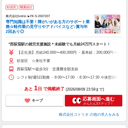
杉並区
職業紹介
株式会社kotrio /●YK-S-2007207
女
専門知識は不要！障がいがある方のサポート業
ド
務☆軽作業の見守りやアドバイスなど♪賞与年
活
2回あり◎
ル
自
*西荻窪駅の就労支援施設＊未経験でも月給24万円スタート！
役
【正社員】月給240,000〜400,000円 ・基本給：200,000
杉並区 ☆来社不要
西荻窪駅〜徒歩3分 交通費全額支給
シフト制/週5日勤務 ・8:00〜17:00 ・8:30〜17:30 ※休憩1H
1
あと
日
で掲載終了
(2026/08/09 23:59まで)
応募画面へ進む
キープ
かんたん3ステップ！
株式会社コトリオ
の他の求人をみる