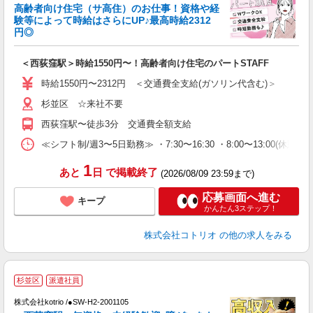
女
高齢者向け住宅（サ高住）のお仕事！資格や経
ド
験等によって時給はさらにUP♪最高時給2312
活
円◎
ル
自
＜西荻窪駅＞時給1550円〜！高齢者向け住宅のパートSTAFF
役
時給1550円〜2312円 ＜交通費全支給(ガソリン代含む)＞
杉並区 ☆来社不要
西荻窪駅〜徒歩3分 交通費全額支給
≪シフト制/週3〜5日勤務≫ ・7:30〜16:30 ・8:00〜13:00(休憩な
1
あと
日
で掲載終了
(2026/08/09 23:59まで)
応募画面へ進む
キープ
かんたん3ステップ！
株式会社コトリオ
の他の求人をみる
杉並区
派遣社員
最
株式会社kotrio /●SW-H2-2001105
女