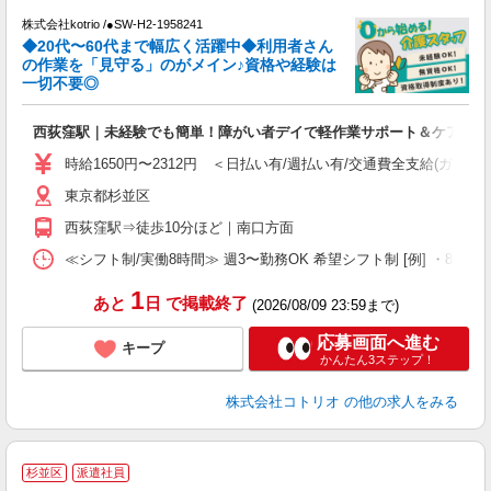
株式会社kotrio /●SW-H2-1958241
◆20代〜60代まで幅広く活躍中◆利用者さん
さ
の作業を「見守る」のがメイン♪資格や経験は
一切不要◎
女
ド
西荻窪駅｜未経験でも簡単！障がい者デイで軽作業サポート＆ケア
活
ル
時給1650円〜2312円 ＜日払い有/週払い有/交通費全支給(ガソリ
自
東京都杉並区
役
西荻窪駅⇒徒歩10分ほど｜南口方面
≪シフト制/実働8時間≫ 週3〜勤務OK 希望シフト制 [例] ・8:00〜17:0
1
あと
日
で掲載終了
(2026/08/09 23:59まで)
応募画面へ進む
キープ
かんたん3ステップ！
株式会社コトリオ
の他の求人をみる
杉並区
派遣社員