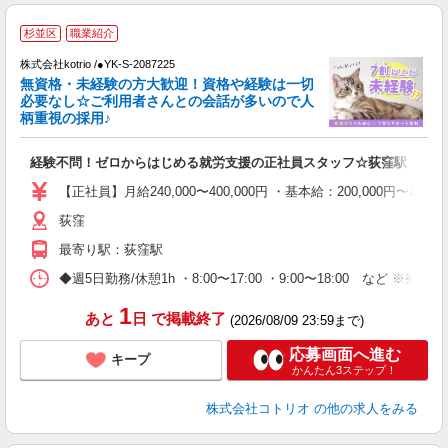
杉並区
職業紹介
株式会社kotrio /●YK-S-2087225
女
無資格・未経験の方大歓迎！資格や経験は一切
ド
必要なし☆ご利用者さんとの会話が多いので人
活
柄重視の採用♪
ル
自
経験不問！ゼロからはじめる就労支援の正社員スタッフ☆荻窪駅
役
【正社員】月給240,000〜400,000円 ・基本給：200,000
荻窪
最寄り駅：荻窪駅
◆週5日勤務/休憩1h ・8:00〜17:00 ・9:00〜18:00 など ※
1
あと
日
で掲載終了
(2026/08/09 23:59まで)
応募画面へ進む
キープ
かんたん3ステップ！
株式会社コトリオ
の他の求人をみる