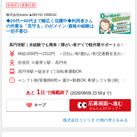
杉並区
派遣社員
株式会社kotrio /●SW-H2-1958242
◆20代〜60代まで幅広く活躍中◆利用者さん
さ
の作業を「見守る」のがメイン♪資格や経験は
一切不要◎
女
ド
高円寺駅｜未経験でも簡単！障がい者デイで軽作業サポート＆ケア
活
ル
時給1650円〜2312円 ＜日払い有/週払い有/交通費全支給(ガソリ
自
杉並区 ※最寄り駅：高円寺
役
高円寺駅⇒徒歩すぐ│自転車通勤OK
≪シフト制/実働8時間≫ 週3〜勤務OK 希望シフト制 [例] ・8:00〜17:0
1
あと
日
で掲載終了
(2026/08/09 23:59まで)
応募画面へ進む
キープ
かんたん3ステップ！
株式会社コトリオ
の他の求人をみる