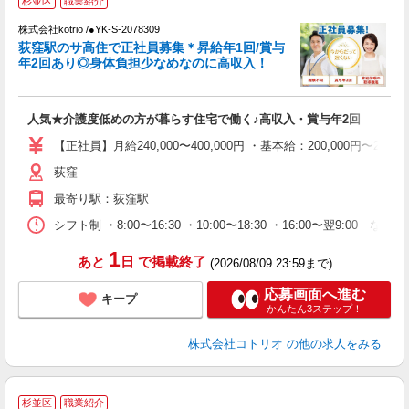
杉並区
職業紹介
株式会社kotrio /●YK-S-2078309
荻窪駅のサ高住で正社員募集＊昇給年1回/賞与
女
年2回あり◎身体負担少なめなのに高収入！
ド
活
ル
人気★介護度低めの方が暮らす住宅で働く♪高収入・賞与年2回
自
【正社員】月給240,000〜400,000円 ・基本給：200,000
役
荻窪
最寄り駅：荻窪駅
シフト制 ・8:00〜16:30 ・10:00〜18:30 ・16:00〜翌9:00
1
あと
日
で掲載終了
(2026/08/09 23:59まで)
応募画面へ進む
キープ
かんたん3ステップ！
株式会社コトリオ
の他の求人をみる
2
杉並区
職業紹介