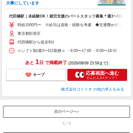
活
大事にしています
ル
自
代田橋駅｜未経験OK！就労支援のパートスタッフ募集＊週3〜OK♪
役
時給1500円〜 ※給与は資格・経験を考慮 ◆交通費orガソリン
東京都杉並区
代田橋駅から徒歩8分
≪シフト制/週3〜5日勤務≫ ・8:00〜17:00 ・9:00〜18:00 ・1
1
あと
日
で掲載終了
(2026/08/09 23:59まで)
応募画面へ進む
キープ
かんたん3ステップ！
株式会社コトリオ
の他の求人をみる
次のページへ
1／3