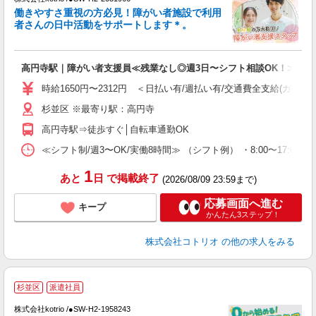
女
働きやすさ重視の方必見！障がい者施設で利用
ド
者さんの日中活動をサポートします＊。
活
ル
自
高円寺駅｜障がい者支援員≪残業なし◎週3日〜シフト相談OK！≫
役
時給1650円〜2312円 ＜日払い有/週払い有/交通費全支給(ガソリ
杉並区 ※最寄り駅：高円寺
高円寺駅⇒徒歩すぐ│自転車通勤OK
≪シフト制/週3〜OK/実働8時間≫ （シフト例） ・8:00〜17:00 ・
1
あと
日
で掲載終了
(2026/08/09 23:59まで)
応募画面へ進む
キープ
かんたん3ステップ！
株式会社コトリオ
の他の求人をみる
杉並区
派遣社員
株式会社kotrio /●SW-H2-1958243