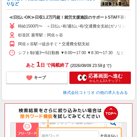
活
りなど
ル
自
≪日払いOK≫日収1.2万円超！就労支援施設のサポートSTAFF募集
役
時給1500円〜 ＜日払い有/週払い有/交通費全支給(ガソリン代含む
杉並区 最寄駅：阿佐ヶ谷
阿佐ヶ谷駅⇒徒歩すぐ＊交通費全額支給
シフト制/週3〜5日勤務 ▼8:00〜17:00 ▼8:30〜17:30 など 休
1
あと
日
で掲載終了
(2026/08/09 23:59まで)
応募画面へ進む
キープ
かんたん3ステップ！
株式会社コトリオ
の他の求人をみる