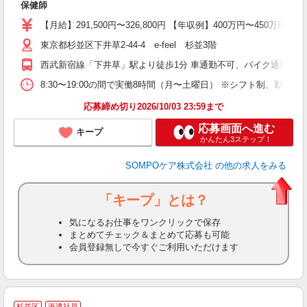
保健師
O
【月給】291,500円〜326,800円 【年収例】400万円〜4
東京都杉並区下井草2-44-4 e-feel 杉並3階
西武新宿線「下井草」駅より徒歩1分 車通勤不可、バイク通勤応相
8:30〜19:00の間で実働8時間（月〜土曜日） ※シフト制、勤
応募締め切り2026/10/03 23:59まで
応募画面へ進む
キープ
かんたん3ステップ！
SOMPOケア株式会社
の他の求人をみる
「キープ」とは？
気になるお仕事をワンクリックで保存
まとめてチェック＆まとめて応募も可能
会員登録無しで今すぐご利用いただけます
杉並区
派遣社員