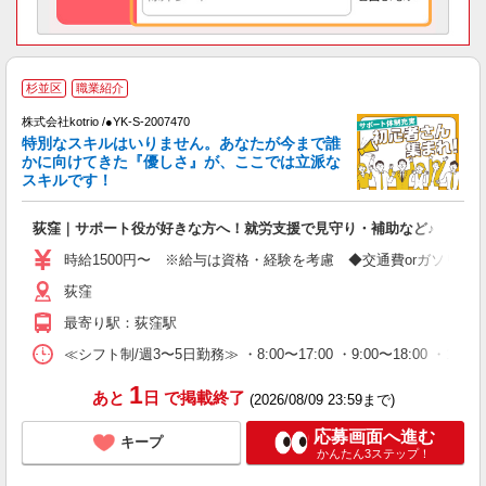
杉並区
職業紹介
株式会社kotrio /●YK-S-2007470
女
特別なスキルはいりません。あなたが今まで誰
ド
かに向けてきた『優しさ』が、ここでは立派な
活
スキルです！
ル
自
荻窪｜サポート役が好きな方へ！就労支援で見守り・補助など♪
役
時給1500円〜 ※給与は資格・経験を考慮 ◆交通費orガソリン
荻窪
最寄り駅：荻窪駅
≪シフト制/週3〜5日勤務≫ ・8:00〜17:00 ・9:00〜18:00 ・1
1
あと
日
で掲載終了
(2026/08/09 23:59まで)
応募画面へ進む
キープ
かんたん3ステップ！