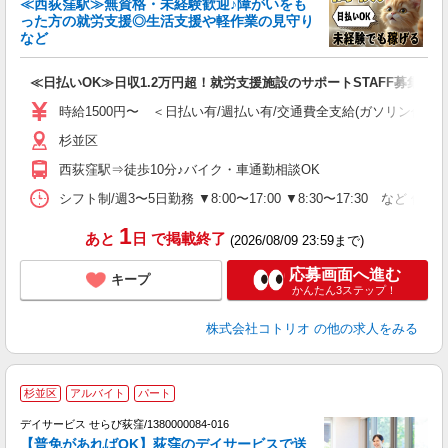
≪西荻窪駅≫無資格・未経験歓迎♪障がいをも
ド
った方の就労支援◎生活支援や軽作業の見守り
活
など
ル
自
≪日払いOK≫日収1.2万円超！就労支援施設のサポートSTAFF募集
役
時給1500円〜 ＜日払い有/週払い有/交通費全支給(ガソリン代含む
杉並区
西荻窪駅⇒徒歩10分♪バイク・車通勤相談OK
シフト制/週3〜5日勤務 ▼8:00〜17:00 ▼8:30〜17:30 など 休
1
あと
日
で掲載終了
(2026/08/09 23:59まで)
応募画面へ進む
キープ
かんたん3ステップ！
株式会社コトリオ
の他の求人をみる
杉並区
アルバイト
パート
デイサービス せらび荻窪/1380000084-016
【普免があればOK】荻窪のデイサービスで送