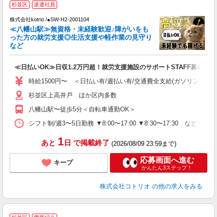
杉並区
派遣社員
最
株式会社kotrio /●SW-H2-2001104
女
≪八幡山駅≫無資格・未経験歓迎♪障がいをも
ド
った方の就労支援◎生活支援や軽作業の見守り
活
など
ル
自
≪日払いOK≫日収1.2万円超！就労支援施設のサポートSTAFF募集
役
時給1500円〜 ＜日払い有/週払い有/交通費全支給(ガソリン代含む
杉並区上高井戸 ほか区内多数
八幡山駅〜徒歩5分＜自転車通勤OK＞
シフト制/週3〜5日勤務 ▼8:00〜17:00 ▼8:30〜17:30 など 休
1
あと
日
で掲載終了
(2026/08/09 23:59まで)
応募画面へ進む
キープ
かんたん3ステップ！
株式会社コトリオ
の他の求人をみる