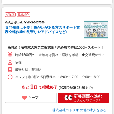
杉並区
職業紹介
株式会社kotrio /●YK-S-2007558
女
専門知識は不要！障がいがある方のサポート業
ド
務☆軽作業の見守りやアドバイスなど♪
活
ル
自
高時給！荻窪駅の就労支援施設＊未経験で時給1500円スタート！
役
時給1500円〜 ※給与は資格・経験を考慮 ◆交通費orガソリン
荻窪
最寄り駅：荻窪駅
≪シフト制/週3〜5日勤務≫ ・8:00〜17:00 ・9:00〜18:00 ・1
1
あと
日
で掲載終了
(2026/08/09 23:59まで)
応募画面へ進む
キープ
かんたん3ステップ！
株式会社コトリオ
の他の求人をみる