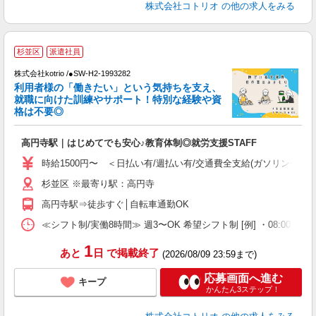
株式会社コトリオ
の他の求人をみる
履
杉並区
派遣社員
株式会社kotrio /●SW-H2-1993282
女
利用者様の「働きたい」という気持ちを支え、
ド
就職に向けた訓練やサポート！特別な経験や資
活
格は不要◎
ル
自
高円寺駅｜はじめてでも安心♪教育体制◎就労支援STAFF
役
時給1500円〜 ＜日払い有/週払い有/交通費全支給(ガソリン代含む
杉並区 ※最寄り駅：高円寺
高円寺駅⇒徒歩すぐ│自転車通勤OK
≪シフト制/実働8時間≫ 週3〜OK 希望シフト制 [例] ・08:00 〜 17:
1
あと
日
で掲載終了
(2026/08/09 23:59まで)
応募画面へ進む
キープ
かんたん3ステップ！