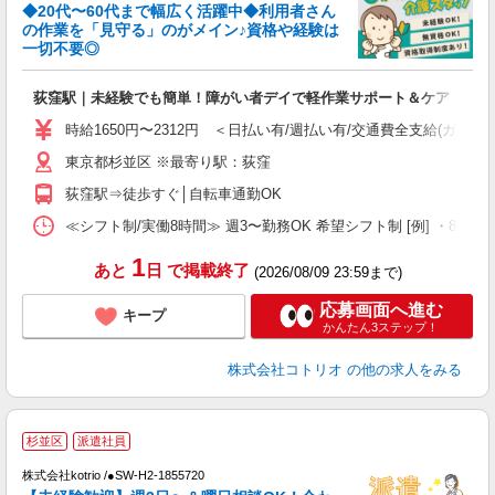
◆20代〜60代まで幅広く活躍中◆利用者さん
さ
の作業を「見守る」のがメイン♪資格や経験は
一切不要◎
女
ド
荻窪駅｜未経験でも簡単！障がい者デイで軽作業サポート＆ケア
活
ル
時給1650円〜2312円 ＜日払い有/週払い有/交通費全支給(ガソリ
自
東京都杉並区 ※最寄り駅：荻窪
役
荻窪駅⇒徒歩すぐ│自転車通勤OK
≪シフト制/実働8時間≫ 週3〜勤務OK 希望シフト制 [例] ・8:00〜17:0
1
あと
日
で掲載終了
(2026/08/09 23:59まで)
応募画面へ進む
キープ
かんたん3ステップ！
株式会社コトリオ
の他の求人をみる
杉並区
派遣社員
か
株式会社kotrio /●SW-H2-1855720
女