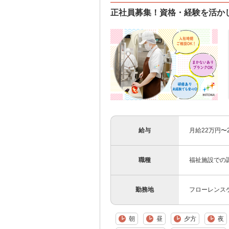
正社員募集！資格・経験を活か
給与
月給22万円〜
職種
福祉施設での
勤務地
フローレンスケ
朝
昼
夕方
夜