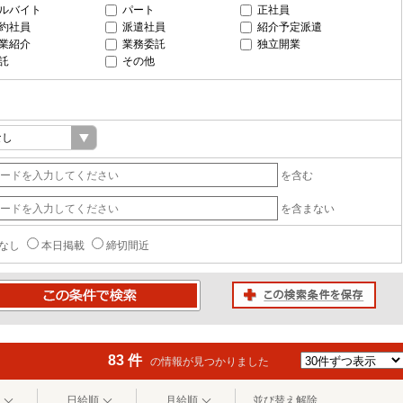
ルバイト
パート
正社員
約社員
派遣社員
紹介予定派遣
業紹介
業務委託
独立開業
託
その他
を含む
を含まない
なし
本日掲載
締切間近
この検索条件を保存
条件で検索
83 件
の情報が見つかりました
日給順
月給順
並び替え解除