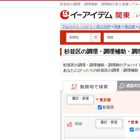
杉並区の調理・調理補助・調理師の求人情報 | ア
エ
関東
アルバイト・バイト・求人TOP
>
関東
>
東京都
>
勤務地
職種
杉並区の調理・調理補助・調
杉並区の調理・調理補助・調理師のアルバイ
あなたにぴったりの杉並区の調理・調理補助
勤務地で検索
通勤時間・区
選択・変更
東京都
杉並区
飲食
選択・変更
職種
調