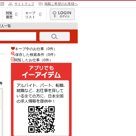
質問
サイトマップ
掲載ご希望のお客様へ
閲覧
キープ
0
0
履歴
リスト
ログイン
求人一覧
キープ中のお仕事（0件）
保存した検索条件（
0
件）
閲覧したお仕事（0件）
件