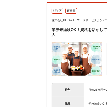
杉並区
正社員
株式会社HITOWA フードサービスカンパ
業界未経験OK！資格を活かして
人
給与
月給21万円〜
職種
学校給食の栄