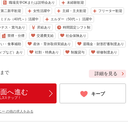
職場見学OKまたは説明会あり
未経験歓迎
・第二新卒歓迎
女性活躍中
主婦・主夫歓迎
フリーター歓迎
ミドル（40代～）活躍中
エルダー（50代～）活躍中
ーナス・賞与あり
昇給あり
時間固定シフト制
禁煙・分煙
交通費支給
社会保険あり
ない・食事補助
産休・育休取得実績あり
退職金・財形貯蓄制度あり
ィブなど）あり
社割・特典あり
制服貸与
研修制度あり
9 まで
詳細を見る
画面へ進む
キープ
ん3ステップ！
ニー の他の求人をみる