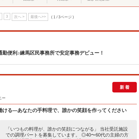
3
次へ >
最後へ>>
( 1 / 3ページ )
通勤便利♪練馬区民事務所で安定事務デビュー！
新着
ニー
働ける―あなたの手料理で、誰かの笑顔を作ってください
「いつもの料理が、誰かの笑顔につながる」 当社受託施設
での調理パートを募集しています。 ◎40〜60代の主婦の方