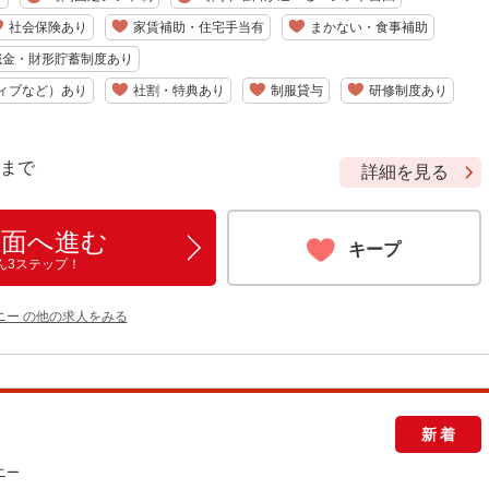
社会保険あり
家賃補助・住宅手当有
まかない・食事補助
職金・財形貯蓄制度あり
ィブなど）あり
社割・特典あり
制服貸与
研修制度あり
9 まで
詳細を見る
画面へ進む
キープ
ん3ステップ！
ニー の他の求人をみる
新着
ニー