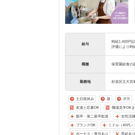
時給1,400
給与
評価により時給
職種
保育園給食の
勤務地
杉並区立大宮前
土日祝休み
昼
夕方
友達と応募OK
職場見学OK
新卒・第二新卒歓迎
女性活
ブランクOK
ミドル（40代～
ボーナス・賞与あり
昇給あ