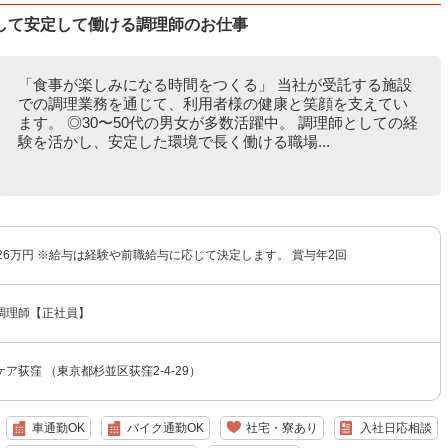
して安定して働ける調理師のお仕事
「食事が楽しみになる時間をつくる」 当社が受託する施設
での調理業務を通じて、利用者様の健康と笑顔を支えてい
ます。 ◎30〜50代の男女が多数活躍中。 調理師としての経
験を活かし、安定した環境で長く働ける職場...
26万円 ※給与は経験や前職給与に応じて決定します。 賞与年2回
調理師【正社員】
ア荻窪 （東京都杉並区荻窪2-4-29）
車通勤OK
バイク通勤OK
社宅・寮あり
入社日応相談