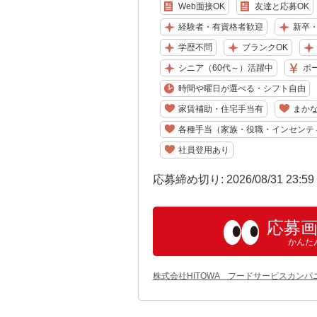
Web面接OK
友達と応募OK
経験者・有資格者歓迎
新卒
学歴不問
ブランクOK
シニア（60代～）活躍中
ボ
時間や曜日が選べる・シフト自由
家賃補助・住宅手当有
まか
各種手当（家族・役職・インセンテ
社員登用あり
応募締め切り: 2026/08/31 23:5
応募
かんた
株式会社HITOWA フードサービスカンパ