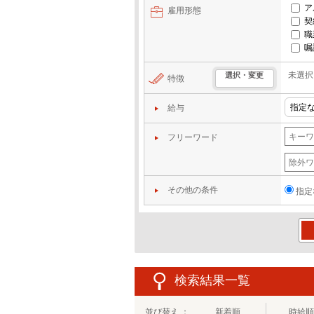
ア
雇用形態
契
職
嘱
未選択
選択・変更
特徴
給与
フリーワード
その他の条件
指定
この
検索結果一覧
並び替え ：
新着順
時給順