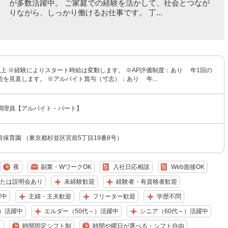
が多数活躍中。 ご家庭での経験を活かして、社会とつなが
りながら、しっかり働けるお仕事です。 丁...
円以上 ※経験によりスタート時給は変動します。 ※AP評価制度：あり 年1回の
を見直します。 ※アルバイト賞与（寸志）：あり 年...
調理員【アルバイト・パート】
保育園 （東京都杉並区宮前5丁目19番8号）
夜
副業・WワークOK
入社日応相談
Web面接OK
または説明会あり
未経験歓迎
経験者・有資格者歓迎
躍中
主婦・主夫歓迎
フリーター歓迎
学歴不問
）活躍中
エルダー（50代～）活躍中
シニア（60代～）活躍中
り
時間固定シフト制
時間や曜日が選べる・シフト自由