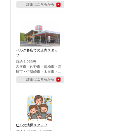
詳細はこちらから
ベルク各店での店内スタッ
フ
時給 1,065円
古河市・佐野市・前橋市・高
崎市・伊勢崎市・太田市・館
林市・藤岡市・大泉町・さい
詳細はこちらから
たま市北区・川越市・熊谷
市・行田市・秩父市・所沢
市・飯能市・東松山市・坂戸
市・鶴ケ島市・千葉市中央
区・市川市・松戸市・習志野
市・柏市・流山市・八千代
市・足立区・江戸川区・八王
子市・町田市
ビルの清掃スタッフ