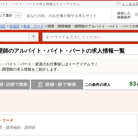
よくある
ルバイト・バイト・パートの求人情報ならイーアイデム
保存した
0
リア選択
「あなたの街」のお仕事が探せる求人サイト
検索条件
23区
>
杉並区
>
飲食・フード
> 調理・調理補助・調理師のアルバイト・バイト・パートの
理師のアルバイト・バイト・パートの求人情報一覧
ト・バイト・パート・派遣のお仕事探しはイーアイデムで！
・調理師の求人情報をご紹介します。
83
この条件の求人
間で検索
路線・駅・駅で検索
・フード
理・調理補助・調理師