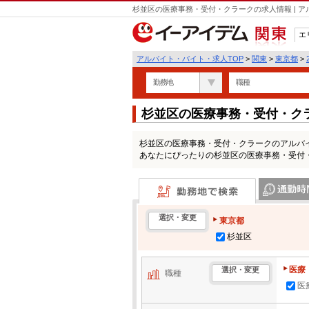
杉並区の医療事務・受付・クラークの求人情報 | 
エ
関東
アルバイト・バイト・求人TOP
>
関東
>
東京都
>
勤務地
職種
杉並区の医療事務・受付・ク
杉並区の医療事務・受付・クラークのアルバ
あなたにぴったりの杉並区の医療事務・受付
勤務地で検索
通勤時間・区
選択・変更
東京都
杉並区
医療
選択・変更
職種
医