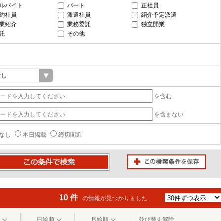
ルバイト
パート
正社員
約社員
派遣社員
紹介予定派遣
業紹介
業務委託
独立開業
託
その他
を含む
を含まない
なし
本日掲載
締切間近
この検索条件を保存
条件で検索
10 件
の情報が見つかりました
日給順
月給順
並び替え解除