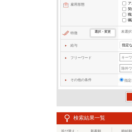
ア
雇用形態
契
職
嘱
未選択
選択・変更
特徴
給与
フリーワード
その他の条件
指定
この
検索結果一覧
並び替え ：
新着順
時給順