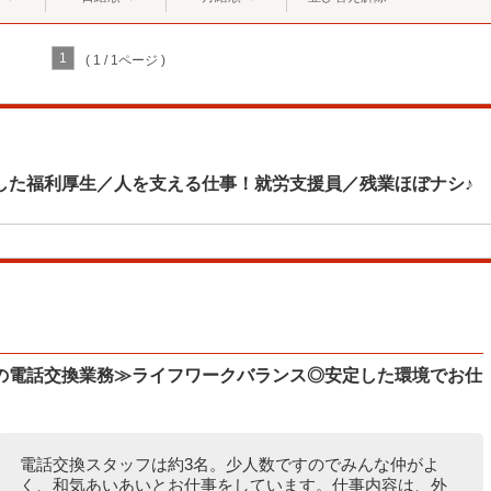
1
( 1 / 1ページ )
した福利厚生／人を支える仕事！就労支援員／残業ほぼナシ♪
）
の電話交換業務≫ライフワークバランス◎安定した環境でお仕
電話交換スタッフは約3名。少人数ですのでみんな仲がよ
く、和気あいあいとお仕事をしています。仕事内容は、外