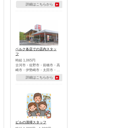
詳細はこちらから
ベルク各店での店内スタッ
フ
時給 1,065円
古河市・佐野市・前橋市・高
崎市・伊勢崎市・太田市・館
林市・藤岡市・大泉町・さい
詳細はこちらから
たま市北区・川越市・熊谷
市・行田市・秩父市・所沢
市・飯能市・東松山市・坂戸
市・鶴ケ島市・千葉市中央
区・市川市・松戸市・習志野
市・柏市・流山市・八千代
市・足立区・江戸川区・八王
子市・町田市
ビルの清掃スタッフ