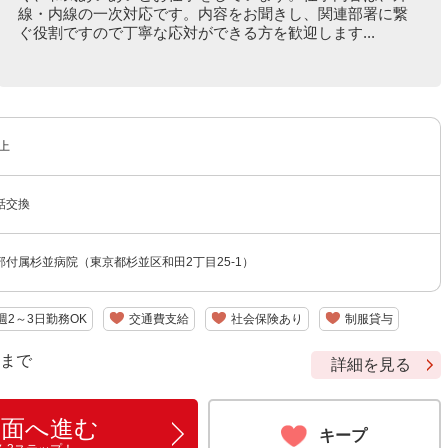
線・内線の一次対応です。内容をお聞きし、関連部署に繋
ぐ役割ですので丁寧な応対ができる方を歓迎します...
上
話交換
付属杉並病院（東京都杉並区和田2丁目25-1）
週2～3日勤務OK
交通費支給
社会保険あり
制服貸与
9 まで
詳細を見る
画面へ進む
キープ