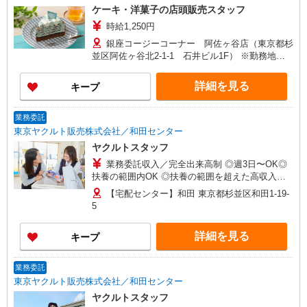
ケーキ・洋菓子の店頭販売スタッフ
時給1,250円
銀座コージーコーナー 阿佐ヶ谷店（東京都杉
並区阿佐ヶ谷北2-1-1 石井ビル1F） ※勤務地変
更の範囲：変更なし
詳細を見る
キープ
業務委託
東京ヤクルト販売株式会社／和田センター
ヤクルトスタッフ
業務委託収入／完全出来高制 ◎週3日〜OK◎
扶養の範囲内OK ◎扶養の範囲を超えた高収入も
応相談 ※収入補償制度/月10万円（最長12か月
【宅配センター】和田 東京都杉並区和田1-19-
間） ◆月収例:週5日9時-13時の場合 月10万円〜
5
週5日9時-15時の場合 月15万円〜 ◆ノルマ・買取
りなし！ ※研修制度あり 収入保障期間：12か月
詳細を見る
キープ
業務委託
東京ヤクルト販売株式会社／和田センター
ヤクルトスタッフ