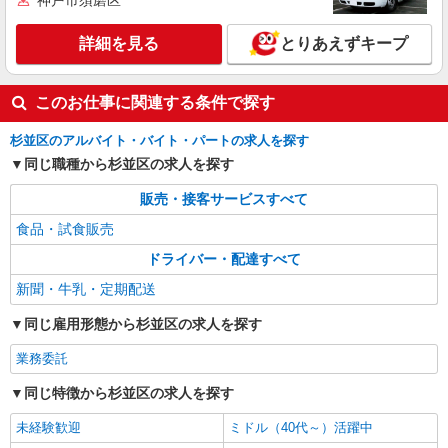
神戸市須磨区
パート
いなげや 杉並新高円寺店
詳細を見る
とりあえずキープ
食品スーパースタッフ（レジ、惣菜、寿司、ベ
ーカリー、青果）
時給：1421円（惣菜・寿司・ベーカリー） 時
このお仕事に関連する条件で探す
給：1321円（レジ） 時給：1289円（青果） ※曜
日・時間帯によって加算 ▼詳細は以下の通り 日・
杉並区のアルバイト・バイト・パートの求人を探す
東京都杉並区梅里2-10-11
祝日／時給125円増 17:00〜18:00／時給100円増
同じ職種から杉並区の求人を探す
18:00以降／時給200円増 22:00以降／時給30％増
詳細を見る
キープ
（深夜割増） ★学生以外の長期希望の方はパート
販売・接客サービスすべて
対象です。 ★職種を限定しての募集のため、勤務
時間・曜日の項目をご確認ください。
食品・試食販売
ドライバー・配達すべて
新聞・牛乳・定期配送
同じ雇用形態から杉並区の求人を探す
業務委託
同じ特徴から杉並区の求人を探す
未経験歓迎
ミドル（40代～）活躍中