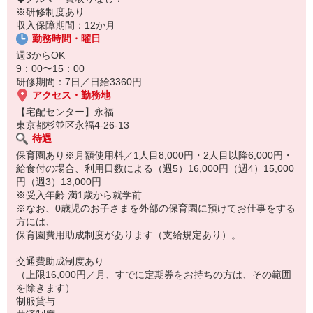
※研修制度あり
収入保障期間：12か月
勤務時間・曜日
週3からOK
9：00〜15：00
研修期間：7日／日給3360円
アクセス・勤務地
【宅配センター】永福
東京都杉並区永福4-26-13
待遇
保育園あり※月額使用料／1人目8,000円・2人目以降6,000円・
給食付の場合、利用日数による（週5）16,000円（週4）15,000
円（週3）13,000円
※受入年齢 満1歳から就学前
※なお、0歳児のお子さまを外部の保育園に預けてお仕事をする
方には、
保育園費用助成制度があります（支給規定あり）。
交通費助成制度あり
（上限16,000円／月、すでに定期券をお持ちの方は、その範囲
を除きます）
制服貸与