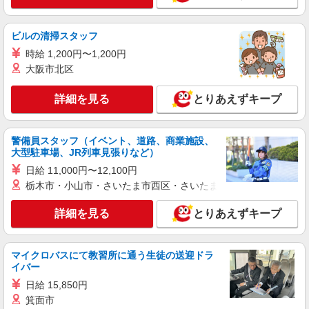
【宅配センター】阿佐谷 東京都杉並区阿佐谷
間） ◆月収例:週5日9時-13時の場合 月10万円〜
南1-10-7
週5日9時-15時の場合 月15万円〜 ◆ノルマ・買取
ビルの清掃スタッフ
りなし！ ※研修制度あり 収入保障期間：12か月
詳細を見る
キープ
時給 1,200円〜1,200円
大阪市北区
業務委託
東京ヤクルト販売株式会社／荻窪センター
詳細を見る
とりあえずキープ
ヤクルトスタッフ
業務委託収入／完全出来高制 ◎週3日〜OK◎
扶養の範囲内OK ◎扶養の範囲を超えた高収入も
警備員スタッフ（イベント、道路、商業施設、
応相談 ※収入補償制度/月10万円（最長12か月
大型駐車場、JR列車見張りなど）
【宅配センター】荻窪 東京都杉並区上荻2-38-
間） ◆月収例:週5日9時-13時の場合 月10万円〜
10 金子ビル1階
日給 11,000円〜12,100円
週5日9時-15時の場合 月15万円〜 ◆ノルマ・買取
栃木市・小山市・さいたま市西区・さいたま市岩槻区・久喜市・
りなし！ ※研修制度あり 収入保障期間：12か月
詳細を見る
キープ
詳細を見る
とりあえずキープ
アルバイト
パート
東京ヤクルト販売株式会社／阿佐谷センター
マイクロバスにて教習所に通う生徒の送迎ドラ
ヤクルトのデリバリースタッフ
イバー
時給：1,320円〜
日給 15,850円
【宅配センター】阿佐谷 東京都杉並区阿佐谷
箕面市
南1-10-7