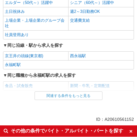
エルダー（50代～）活躍中
シニア（60代～）活躍中
土日祝休み
週2～3日勤務OK
上場企業・上場企業のグループ会
交通費支給
社
社員登用あり
同じ沿線・駅から求人を探す
京王井の頭線(東京都)
西永福駅
永福町駅
同じ職種から永福町駅の求人を探す
食品・試食販売
新聞・牛乳・定期配送
関連する条件をもっと見る
同じ雇用形態から永福町駅の求人を探す
業務委託
同じ特徴から永福町駅の求人を探す
ID：A20610561152
未経験歓迎
ミドル（40代～）活躍中
その他の条件でバイト・アルバイト・パートを探す
エルダー（50代～）活躍中
シニア（60代～）活躍中