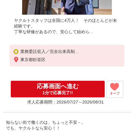
ヤクルトスタッフは全国に4万人！ そのほとんどが未
経験です。
丁寧な研修があるので、安心して始めら...
業務委託収入／完全出来高制
◎週3日〜OK◎扶養の範囲内OK
東京都杉並区
◎扶養の範囲を超えた高収入も応相談
※収入補償制度/月10万円（最長12か月間）
◆月収例:週5日9時-13時の場合 月10万円〜
週5日9時-15時の場合 月15万円〜
応募画面へ進む
◆ノルマ・買取りなし！
※研修制度あり
1分で応募完了!!
キープ
収入保障期間：12か月
求人応募期間：2026/07/27～2026/08/31
知らない街で働くのは、ちょっと不安－。
でも、ヤクルトなら安心！！