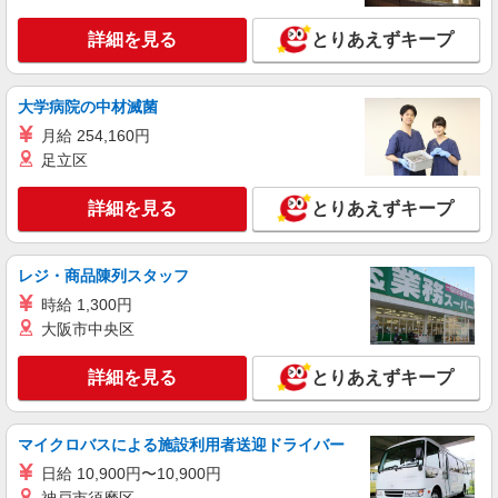
詳細を見る
キープ
詳細を見る
とりあえずキープ
アルバイト
パート
東京ヤクルト販売株式会社／荻窪センター
大学病院の中材滅菌
ヤクルトのデリバリースタッフ
月給 254,160円
時給：1,320円〜
足立区
【宅配センター】荻窪 東京都杉並区上荻2-38-
10 金子ビル1階
詳細を見る
とりあえずキープ
詳細を見る
キープ
レジ・商品陳列スタッフ
パート
時給 1,300円
いなげや 杉並桜上水店
大阪市中央区
食品スーパースタッフ（鮮魚、青果、寿司）
時給：1363円（寿司） 時給：1289円（鮮魚・
詳細を見る
とりあえずキープ
青果） ※曜日・時間帯によって加算 ▼詳細は以下
の通り 日・祝日／時給125円増 ★学生以外の長期
東京都杉並区下高井戸2-10-6
希望の方はパート対象です。 ★職種を限定しての
募集のため、勤務時間・曜日の項目をご確認くだ
マイクロバスによる施設利用者送迎ドライバー
詳細を見る
キープ
さい。
日給 10,900円〜10,900円