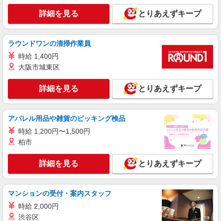
詳細を見る
とりあえずキープ
詳細を見る
キープ
業務委託
ラウンドワンの清掃作業員
東京ヤクルト販売株式会社／富士見ヶ丘センター
時給 1,400円
ヤクルトスタッフ
大阪市城東区
業務委託収入／完全出来高制 ◎週3日〜OK◎
扶養の範囲内OK ◎扶養の範囲を超えた高収入も
詳細を見る
とりあえずキープ
応相談 ※収入補償制度/月10万円（最長12か月
【宅配センター】富士見ヶ丘 東京都杉並区宮
間） ◆月収例:週5日9時-13時の場合 月10万円〜
前1-12-9
週5日9時-15時の場合 月15万円〜 ◆ノルマ・買取
アパレル用品や雑貨のピッキング検品
りなし！ ※研修制度あり 収入保障期間：12か月
詳細を見る
キープ
時給 1,200円〜1,500円
柏市
アルバイト
パート
東京ヤクルト販売株式会社／永福センター
詳細を見る
とりあえずキープ
ヤクルトのデリバリースタッフ
時給：1,320円〜
マンションの受付・案内スタッフ
【宅配センター】永福 東京都杉並区永福4-26-
13
時給 2,000円
渋谷区