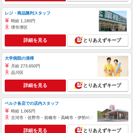
【宅配センター】富士見ヶ丘 東京都杉並区宮
前1-12-9
レジ・商品陳列スタッフ
時給 1,180円
詳細を見る
キープ
堺市堺区
業務委託
詳細を見る
とりあえずキープ
東京ヤクルト販売株式会社／富士見ヶ丘センター
ヤクルトスタッフ
業務委託収入／完全出来高制 ◎週3日〜OK◎
大学病院の清掃
扶養の範囲内OK ◎扶養の範囲を超えた高収入も
月給 273,650円
応相談 ※収入補償制度/月10万円（最長12か月
【宅配センター】富士見ヶ丘 東京都杉並区宮
品川区
間） ◆月収例:週5日9時-13時の場合 月10万円〜
前1-12-9
週5日9時-15時の場合 月15万円〜 ◆ノルマ・買取
りなし！ ※研修制度あり 収入保障期間：12か月
詳細を見る
とりあえずキープ
詳細を見る
キープ
業務委託
ベルク各店での店内スタッフ
東京ヤクルト販売株式会社／阿佐谷センター
時給 1,065円
ヤクルトスタッフ
古河市・佐野市・前橋市・高崎市・伊勢崎市・太田市・館林市・
業務委託収入／完全出来高制 ◎週3日〜OK◎
扶養の範囲内OK ◎扶養の範囲を超えた高収入も
詳細を見る
とりあえずキープ
応相談 ※収入補償制度/月10万円（最長12か月