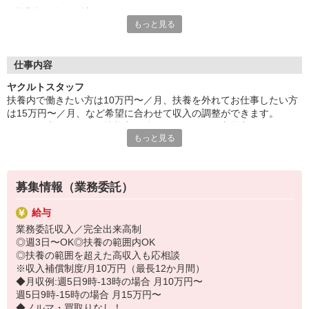
営業所は全国各地にあり、
もっと見る
自分の住む街や土地勘のある町で勤務が可能です。
保育所は営業所のそばにあるのでお迎えもラクラク♪
家計にやさしい保育料で利用でき、
収入の面でもきっとご満足いただけるはずです。
仕事内容
※設置されている保育所は無償化対象施設です。
ヤクルトスタッフ
また勤務時間も短いので、
扶養内で働きたい方は10万円〜／月、扶養を外れてお仕事したい方
家事・育児時間にもゆとりが持てますよ♪
は15万円〜／月、など希望に合わせて収入の調整ができます。
主婦・ママスタッフが多いので、
子どもが小さいうちは扶養内で働きたいけれど、小学生になったら
仕事や子育てについてなどイロイロ相談できて心強い！
もっと見る
扶養を外れたい！など、ライフステージに合わせて働き方を変更し
ている方も多数いらっしゃいます。
研修や先輩の同行研修など手厚いサポートがあるので、
【活動推奨時間】
未経験の方も安心してチャレンジしてください。
9：00〜15：00の間で1日4時間〜
募集情報（業務委託）
・平日のみ。土日・祝日はお休みです
・平日週3日〜OK
給与
・WワークOK！
業務委託収入／完全出来高制
・活動曜日は希望曜日を固定して3日以上
◎週3日〜OK◎扶養の範囲内OK
ヤクルトのお仕事は委託手数料収入ですので、売上金額に応じて変
◎扶養の範囲を超えた高収入も応相談
動します。
※収入補償制度/月10万円（最長12か月間）
・収入補償制度あり（収入補償期間最長12か月間、支給規定あり）
◆月収例:週5日9時-13時の場合 月10万円〜
・年収130万円位までの扶養範囲内でお仕事が可能です！
週5日9時-15時の場合 月15万円〜
・ノルマ・商品買取りはありません！
◆ノルマ・買取りなし！