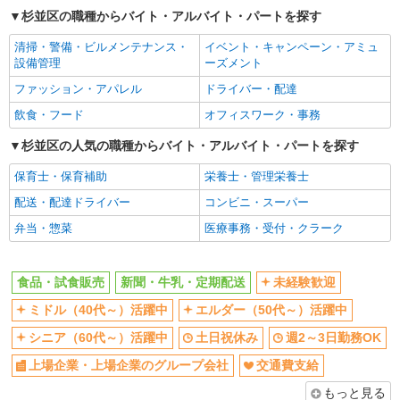
杉並区の職種からバイト・アルバイト・パートを探す
土日祝休み
週2～3日勤務OK
清掃・警備・ビルメンテナンス・
イベント・キャンペーン・アミュ
上場企業・上場企業のグループ会
交通費支給
設備管理
ーズメント
社
ファッション・アパレル
ドライバー・配達
社員登用あり
飲食・フード
オフィスワーク・事務
同じ職種から求人を探す
杉並区の人気の職種からバイト・アルバイト・パートを探す
販売・接客サービス
保育士・保育補助
栄養士・管理栄養士
食品・試食販売
配送・配達ドライバー
コンビニ・スーパー
ドライバー・配達
弁当・惣菜
医療事務・受付・クラーク
同じ特徴から求人を探す
未経験歓迎
ミドル（40代～）活躍中
食品・試食販売
新聞・牛乳・定期配送
未経験歓迎
土日祝休み
週2～3日勤務OK
ミドル（40代～）活躍中
エルダー（50代～）活躍中
上場企業・上場企業のグループ会
交通費支給
シニア（60代～）活躍中
土日祝休み
週2～3日勤務OK
社
社員登用あり
上場企業・上場企業のグループ会社
交通費支給
もっと見る