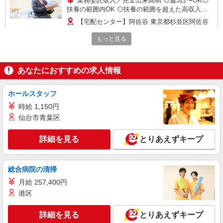
業務委託収入／完全出来高制 ◎週3日〜OK◎
扶養の範囲内OK ◎扶養の範囲を超えた高収入も
応相談 ※収入補償制度/月10万円（最長12か月
【宅配センター】阿佐谷 東京都杉並区阿佐谷
間） ◆月収例:週5日9時-13時の場合 月10万円〜
南1-10-7
週5日9時-15時の場合 月15万円〜 ◆ノルマ・買取
もっと見る
りなし！ ※研修制度あり 収入保障期間：12か月
詳細を見る
キープ
あなたにおすすめの求人情報
業務委託
東京ヤクルト販売株式会社／永福センター
ホールスタッフ
ヤクルトスタッフ
時給 1,150円
業務委託収入／完全出来高制 ◎週3日〜OK◎
仙台市青葉区
扶養の範囲内OK ◎扶養の範囲を超えた高収入も
応相談 ※収入補償制度/月10万円（最長12か月
【宅配センター】永福 東京都杉並区永福4-26-
間） ◆月収例:週5日9時-13時の場合 月10万円〜
詳細を見る
とりあえずキープ
13
週5日9時-15時の場合 月15万円〜 ◆ノルマ・買取
りなし！ ※研修制度あり 収入保障期間：12か月
詳細を見る
キープ
総合病院の清掃
月給 257,400円
アルバイト
パート
港区
東京ヤクルト販売株式会社／富士見ヶ丘センター
ヤクルトのデリバリースタッフ
詳細を見る
とりあえずキープ
時給：1,320円〜