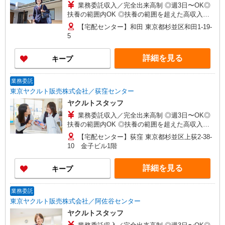
業務委託収入／完全出来高制 ◎週3日〜OK◎
扶養の範囲内OK ◎扶養の範囲を超えた高収入も
応相談 ※収入補償制度/月10万円（最長12か月
【宅配センター】和田 東京都杉並区和田1-19-
間） ◆月収例:週5日9時-13時の場合 月10万円〜
5
週5日9時-15時の場合 月15万円〜 ◆ノルマ・買取
りなし！ ※研修制度あり 収入保障期間：12か月
詳細を見る
キープ
業務委託
東京ヤクルト販売株式会社／荻窪センター
ヤクルトスタッフ
業務委託収入／完全出来高制 ◎週3日〜OK◎
扶養の範囲内OK ◎扶養の範囲を超えた高収入も
応相談 ※収入補償制度/月10万円（最長12か月
【宅配センター】荻窪 東京都杉並区上荻2-38-
間） ◆月収例:週5日9時-13時の場合 月10万円〜
10 金子ビル1階
週5日9時-15時の場合 月15万円〜 ◆ノルマ・買取
りなし！ ※研修制度あり 収入保障期間：12か月
詳細を見る
キープ
業務委託
東京ヤクルト販売株式会社／阿佐谷センター
ヤクルトスタッフ