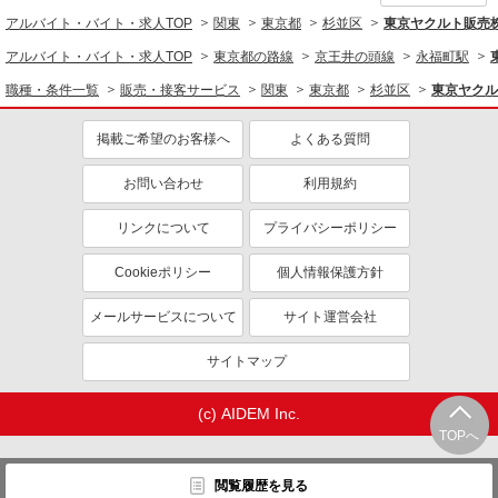
アルバイト・バイト・求人TOP
関東
東京都
杉並区
東京ヤクルト販売
アルバイト・バイト・求人TOP
東京都の路線
京王井の頭線
永福町駅
職種・条件一覧
販売・接客サービス
関東
東京都
杉並区
東京ヤクル
掲載ご希望のお客様へ
よくある質問
お問い合わせ
利用規約
リンクについて
プライバシーポリシー
Cookieポリシー
個人情報保護方針
メールサービスについて
サイト運営会社
サイトマップ
(c) AIDEM Inc.
TOPへ
閲覧履歴を見る