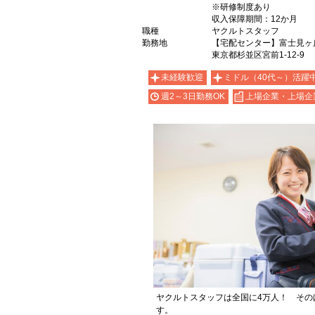
※研修制度あり
収入保障期間：12か月
職種
ヤクルトスタッフ
勤務地
【宅配センター】富士見ヶ
東京都杉並区宮前1-12-9
未経験歓迎
ミドル（40代～）活躍
週2～3日勤務OK
上場企業・上場企
ヤクルトスタッフは全国に4万人！ その
す。