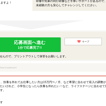
研修や先輩の同行研修など手厚いサポートがあるので
れますよ！
未経験の方も安心してチャレンジしてください。
応募画面へ進む
キープ
1分で応募完了!!
せんので、プリントアウトして保管をお願いします。
月、扶養を外れてお仕事したい方は15万円〜／月、など希望に合わせて収入の調整
たいけれど、小学生になったら扶養を外れたい！など、ライフステージに合わせて
す。
す