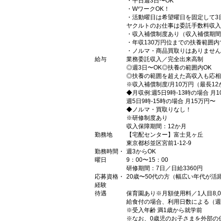
・平日週3日〜OK
・WワークOK！
・活動曜日は希望曜日を固定して3
ヤクルトのお仕事は委託手数料収入
・収入補償制度あり（収入補償期間
・年収130万円位までの扶養範囲
・ノルマ・商品買取りはありません
給与
業務委託収入／完全出来高制
◎週3日〜OK◎扶養の範囲内OK
◎扶養の範囲を超えた高収入も応相
※収入補償制度/月10万円（最長1
◆月収例:週5日9時-13時の場合 月
週5日9時-15時の場合 月15万円〜
◆ノルマ・買取りなし！
※研修制度あり
収入保障期間：12か月
勤務地
【宅配センター】富士見ヶ丘
東京都杉並区宮前1-12-9
勤務時間・
週3からOK
曜日
9：00〜15：00
研修期間：7日／日給3360円
応募資格・
20歳〜50代の方（幅広い年代が
経験
待遇
保育園あり※月額使用料／1人目8,00
給食付の場合、利用日数による（週5）1
※受入年齢 満1歳から就学前
※なお、0歳児のお子さまを外部の