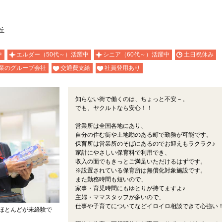
丘
中
エルダー（50代～）活躍中
シニア（60代～）活躍中
土日祝休み
業のグループ会社
交通費支給
社員登用あり
知らない街で働くのは、ちょっと不安－。
でも、ヤクルトなら安心！！
営業所は全国各地にあり、
自分の住む街や土地勘のある町で勤務が可能です。
保育所は営業所のそばにあるのでお迎えもラクラク♪
家計にやさしい保育料で利用でき、
収入の面でもきっとご満足いただけるはずです。
※設置されている保育所は無償化対象施設です。
また勤務時間も短いので、
家事・育児時間にもゆとりが持てますよ♪
主婦・ママスタッフが多いので、
仕事や子育てについてなどイロイロ相談できて心強い
ほとんどが未経験で