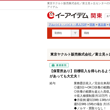
東京ヤクルト販売株式会社／富士見ヶ丘センターの求
アイデム
エ
関東
アルバイト・バイト・求人TOP
>
関東
>
東京都
>
勤務地
職種
東京ヤクルト販売株式会社／富士見ヶ
業務委託
【保育所あり】目標収入を得られるよ
があっても大丈夫！
給与
業務委託収入／完全出来高
◎週3日〜OK◎扶養の範囲
◎扶養の範囲を超えた高収
※収入補償制度/月10万円
◆月収例:週5日9時-13時の
週5日9時-15時の場合 月1
◆ノルマ・買取りなし！