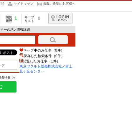
質問
サイトマップ
掲載ご希望のお客様へ
閲覧
キープ
1
0
履歴
リスト
ログイン
ンターの求人情報詳細
キープ中のお仕事（0件）
保存した検索条件（
0
件）
閲覧したお仕事（1件）
ープ
東京ヤクルト販売株式会社／富士
見ヶ丘センター
の最新情報です
む