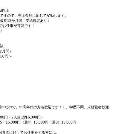
日以上
ですので、売上金額に応じて変動します。
最長12か月間、支給規定あり）
内でお仕事が可能です！
！
談
2か月間）
10万円〜
活躍中なので、中高年代の方も歓迎です！）、学歴不問、未経験者歓迎
0円・2人目以降6,000円・
6,000円（週4）15,000円（週3）13,000円
保育園に預けてお仕事をする方には、