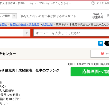
よくある
人情報詳細 - 杉並区｜バイト・アルバイトのことならイー
保存した
0
リア選択
「あなたの街」のお仕事が探せる求人サイト
検索条件
杉並区
>
杉並区の食品・試食販売
>
久我山駅
> 東京ヤクルト販売株式会社／富士見ヶ丘セ
丘センター
キ
更新日：2026/07/27 ※更新日時点
う研修充実！未経験者、仕事のブランク
応募画面へ進
制
内OK
入も応相談
（最長12か月間）
場合 月10万円〜
5万円〜