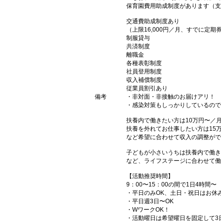
保育園費用助成制度があります（支
交通費助成制度あり
（上限16,000円／月、すでに定
制服貸与
共済制度
離職金
各種表彰制度
社員登用制度
収入補償制度
従業員割引あり
備考
・非対面・非接触のお届けアリ！
・感染対策もしっかりしているので
扶養内で働きたい方は10万円〜／
扶養を外れてお仕事したい方は15
など希望に合わせて収入の調整がで
子どもが小さいうちは扶養内で働き
など、ライフステージに合わせて働
【活動推奨時間】
9：00〜15：00の間で1日4時間〜
・平日のみOK、土日・祝日はお休
・平日週3日〜OK
・WワークOK！
・活動曜日は希望曜日を固定して3