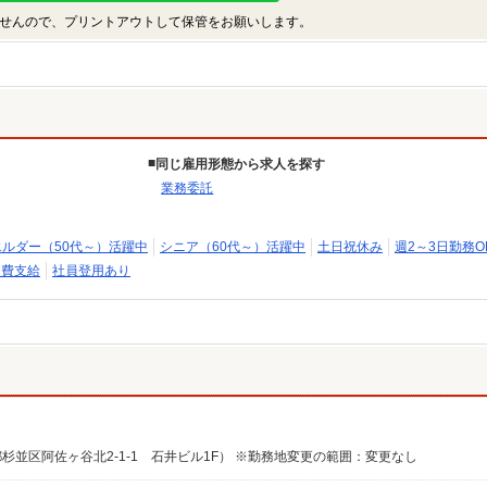
せんので、プリントアウトして保管をお願いします。
同じ雇用形態から求人を探す
業務委託
エルダー（50代～）活躍中
シニア（60代～）活躍中
土日祝休み
週2～3日勤務O
通費支給
社員登用あり
並区阿佐ヶ谷北2-1-1 石井ビル1F） ※勤務地変更の範囲：変更なし