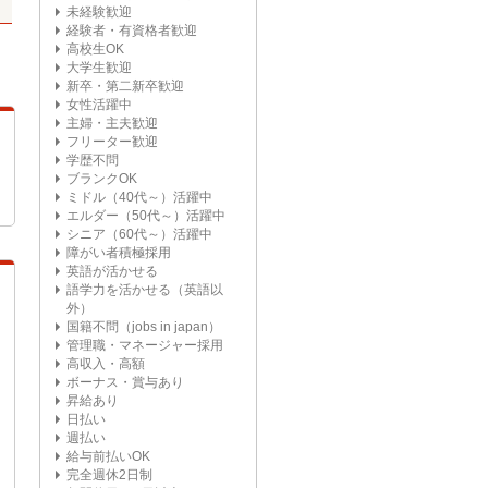
未経験歓迎
経験者・有資格者歓迎
高校生OK
大学生歓迎
新卒・第二新卒歓迎
女性活躍中
主婦・主夫歓迎
フリーター歓迎
学歴不問
ブランクOK
ミドル（40代～）活躍中
エルダー（50代～）活躍中
シニア（60代～）活躍中
障がい者積極採用
英語が活かせる
語学力を活かせる（英語以
外）
国籍不問（jobs in japan）
管理職・マネージャー採用
高収入・高額
ボーナス・賞与あり
昇給あり
日払い
週払い
給与前払いOK
完全週休2日制