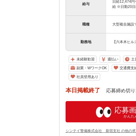
日給12,47
給与
給 ※日勤20
職種
大型複合施設
勤務地
【六本木ヒルズ
未経験歓迎
週払い
土
副業・WワークOK
交通費支
社員登用あり
本日掲載終了
応募締め切り: 202
応募
かんた
シンテイ警備株式会社 新宿支社 の他の求