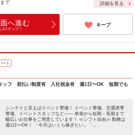
9 まで
詳細を見る
画面へ進む
キープ
ん3ステップ！
パート
タッフ 前払い制度有 入社祝金有 週1日〜OK 短期でも
シンテイと言えばイベント警備！ イベント警備、交通誘導
警備、イベントスタッフなど―― 単発から短期・長期まで
幅広いお仕事をご用意しています！ ≪シフト自由≫ 勤務は
週1日〜OK！ 「今月はいくら稼ぎたい」「...