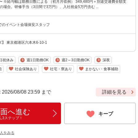
4円〜 ※給与幅は勤務日数による （初月月収例） 349,480円＋別途交通費全額支
日の場合。研修手当（3日間で3万円）、入社祝金5万円含む ...
でのイベント会場保安スタッフ
】 東京都港区六本木6-10-1
日祝休み
週1日勤務OK
週2～3日勤務OK
深夜
給
社会保険あり
社宅・寮あり
まかない・食事補助
6/08/08 23:59 まで
詳細を見る
画面へ進む
キープ
ん3ステップ！
人をみる