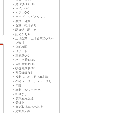
髭（ひげ）OK
ネイルOK
ピアスOK
オープニングスタッフ
禁煙・分煙
食堂・売店あり
駅直結・駅チカ
託児所あり
上場企業・上場企業のグルー
プ会社
公的機関
リゾート
車通勤OK
バイク通勤OK
自転車通勤OK
扶養内勤務OK
残業ほぼなし
残業少なめ（月20h未満）
在宅ワーク・テレワーク可
内職
副業・WワークOK
転勤なし
無期雇用派遣
登録制
有休取得率80%以上
交通費支給