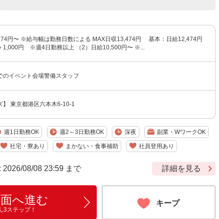
474円〜 ※給与幅は勤務日数による MAX日収13,474円 基本：日給12,474円
000円 ※週4日勤務以上 （2）日給10,500円〜 ※...
でのイベント会場警備スタッフ
】 東京都港区六本木6-10-1
週1日勤務OK
週2～3日勤務OK
深夜
副業・WワークOK
社宅・寮あり
まかない・食事補助
社員登用あり
6/08/08 23:59 まで
詳細を見る
画面へ進む
キープ
ん3ステップ！