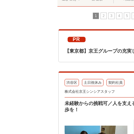
1
2
3
4
5
PR
【東京都】京王グループの充実
渋谷区
土日祝休み
契約社員
株式会社京王シンシアスタッフ
未経験からの挑戦可／人を支え
歩を！