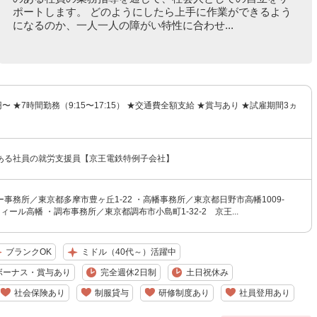
ポートします。 どのようにしたら上手に作業ができるよう
になるのか、一人一人の障がい特性に合わせ...
0円〜 ★7時間勤務（9:15〜17:15） ★交通費全額支給 ★賞与あり ★試雇期間3ヵ
ある社員の就労支援員【京王電鉄特例子会社】
事務所／東京都多摩市豊ヶ丘1-22 ・高幡事務所／東京都日野市高幡1009-
ィール高幡 ・調布事務所／東京都調布市小島町1-32-2 京王...
ブランクOK
ミドル（40代～）活躍中
ボーナス・賞与あり
完全週休2日制
土日祝休み
社会保険あり
制服貸与
研修制度あり
社員登用あり