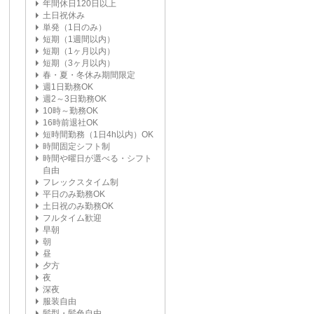
年間休日120日以上
土日祝休み
単発（1日のみ）
短期（1週間以内）
短期（1ヶ月以内）
短期（3ヶ月以内）
春・夏・冬休み期間限定
週1日勤務OK
週2～3日勤務OK
10時～勤務OK
16時前退社OK
短時間勤務（1日4h以内）OK
時間固定シフト制
時間や曜日が選べる・シフト
自由
フレックスタイム制
平日のみ勤務OK
土日祝のみ勤務OK
フルタイム歓迎
早朝
朝
昼
夕方
夜
深夜
服装自由
髪型・髪色自由