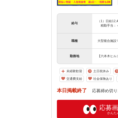
（1）日給12,
給与
精勤手当：＋1,
職種
大型複合施設
勤務地
【六本木ヒルズ
未経験歓迎
土日祝休み
交通費支給
社会保険あり
本日掲載終了
応募締め切り: 202
応募
かんた