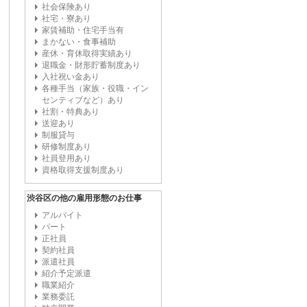
社会保険あり
社宅・寮あり
家賃補助・住宅手当有
まかない・食事補助
産休・育休取得実績あり
退職金・財形貯蓄制度あり
入社祝い金あり
各種手当（家族・役職・イン
センティブなど）あり
社割・特典あり
送迎あり
制服貸与
研修制度あり
社員登用あり
資格取得支援制度あり
渋谷区の他の雇用形態のお仕事
アルバイト
パート
正社員
契約社員
派遣社員
紹介予定派遣
職業紹介
業務委託