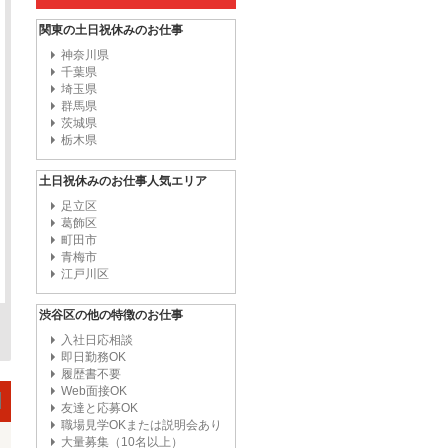
関東の土日祝休みのお仕事
神奈川県
千葉県
埼玉県
群馬県
茨城県
栃木県
土日祝休みのお仕事人気エリア
足立区
葛飾区
町田市
青梅市
江戸川区
渋谷区の他の特徴のお仕事
入社日応相談
即日勤務OK
履歴書不要
Web面接OK
友達と応募OK
職場見学OKまたは説明会あり
大量募集（10名以上）