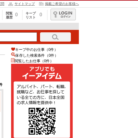
質問
サイトマップ
掲載ご希望のお客様へ
閲覧
キープ
0
0
履歴
リスト
ログイン
キープ中のお仕事（0件）
保存した検索条件（
0
件）
閲覧したお仕事（0件）
件