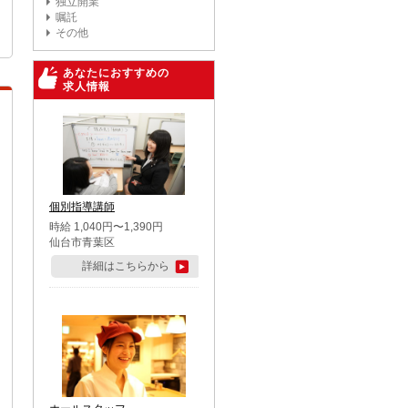
独立開業
嘱託
その他
あなたにおすすめの
求人情報
個別指導講師
時給 1,040円〜1,390円
仙台市青葉区
詳細はこちらから