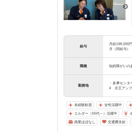
月給196,00
給与
月（同給与）
職種
知的障がいの
・多摩センター
勤務地
4 京王アンフ
未経験歓迎
女性活躍中
エルダー（50代～）活躍中
残業ほぼなし
交通費支給