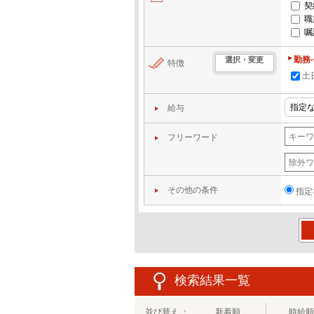
契
職
嘱
勤務
選択・変更
特徴
土
給与
フリーワード
その他の条件
指定
この
検索結果一覧
並び替え ：
新着順
時給順