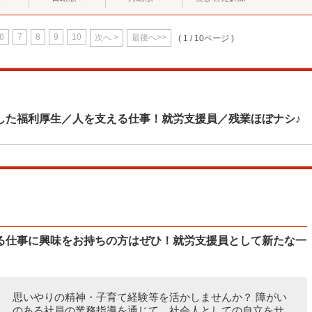
6
7
8
9
10
次へ >
最後へ>>
( 1 / 10ページ )
した福利厚生／人を支える仕事！就労支援員／残業ほぼナシ♪
る仕事に興味をお持ちの方はぜひ！就労支援員として新たな一
思いやりの精神・子育て経験等を活かしませんか？ 障がい
のある社員の業務指導を通じて、社会人としての自立をサ