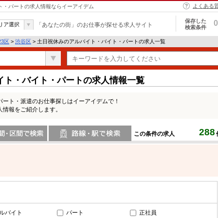
よくある
イト・パートの求人情報ならイーアイデム
保存した
0
リア選択
「あなたの街」のお仕事が探せる求人サイト
検索条件
23区
>
渋谷区
> 土日祝休みのアルバイト・バイト・パートの求人一覧
イト・バイト・パートの求人情報一覧
パート・派遣のお仕事探しはイーアイデムで！
人情報をご紹介します。
288
この条件の求人
間で検索
路線・駅・駅で検索
ルバイト
パート
正社員