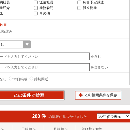
約社員
派遣社員
紹介予定派遣
業紹介
業務委託
独立開業
託
その他
-休日
日祝休み
を含む
を含まない
なし
本日掲載
締切間近
この検索条件を保存
条件で検索
288 件
の情報が見つかりました
日給順
月給順
並び替え解除