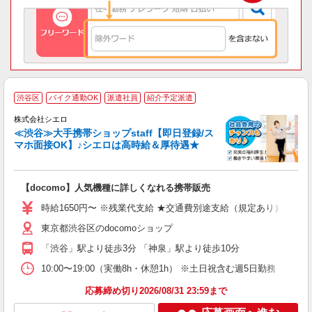
★
渋谷区
バイク通勤OK
派遣社員
紹介予定派遣
♪
株式会社シエロ
≪渋谷≫大手携帯ショップstaff【即日登録/ス
マホ面接OK】♪シエロは高時給＆厚待遇★
い
即
【docomo】人気機種に詳しくなれる携帯販売
躍
ー
時給1650円〜 ※残業代支給 ★交通費別途支給（規定あり） ゜+゜
自
東京都渋谷区のdocomoショップ
ン
「渋谷」駅より徒歩3分 「神泉」駅より徒歩10分
10:00〜19:00（実働8h・休憩1h） ※土日祝含む週5日勤務
応募締め切り2026/08/31 23:59まで