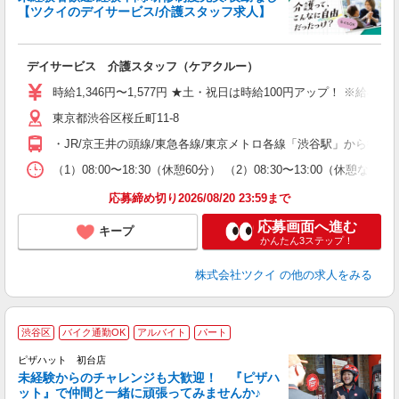
【ツクイのデイサービス/介護スタッフ求人】
各
デイサービス 介護スタッフ（ケアクルー）
入
り
時給1,346円〜1,577円 ★土・祝日は時給100円アップ！ ※給
リ
東京都渋谷区桜丘町11-8
ー
O
・JR/京王井の頭線/東急各線/東京メトロ各線「渋谷駅」から徒歩
な
（1）08:00〜18:30（休憩60分） （2）08:30〜13:00
髪
応募締め切り2026/08/20 23:59まで
応募画面へ進む
キープ
かんたん3ステップ！
株式会社ツクイ
の他の求人をみる
渋谷区
バイク通勤OK
アルバイト
パート
ピザハット 初台店
未経験からのチャレンジも大歓迎！ 『ピザハ
ット』で仲間と一緒に頑張ってみませんか♪