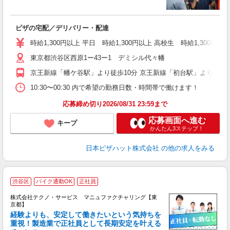
続
ピザの宅配／デリバリー・配達
未
ア
時給1,300円以上 平日 時給1,300円以上 高校生 時給1,300円以
通
東京都渋谷区西原1ー43ー1 デミシル代々幡
京王新線「幡ケ谷駅」より徒歩10分 京王新線「初台駅」より徒歩1
10:30〜00:30 内で希望の勤務日数・時間帯で働けます！
応募締め切り2026/08/31 23:59まで
応募画面へ進む
キープ
かんたん3ステップ！
日本ピザハット株式会社
の他の求人をみる
渋谷区
バイク通勤OK
正社員
株式会社テクノ・サービス マニュファクチャリング【東
京都】
経験よりも、安定して働きたいという気持ちを
重視！製造業で正社員として長期安定を叶える