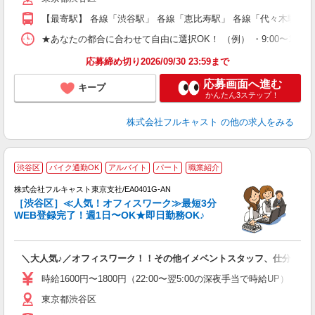
以
【最寄駅】 各線「渋谷駅」 各線「恵比寿駅」 各線「代々木駅」
勤
車
★あなたの都合に合わせて自由に選択OK！ （例） ・9:00〜12:00 ・9:0
支
応募締め切り2026/09/30 23:59まで
応募画面へ進む
キープ
かんたん3ステップ！
株式会社フルキャスト
の他の求人をみる
渋谷区
バイク通勤OK
アルバイト
パート
職業紹介
株式会社フルキャスト東京支社/EA0401G-AN
［渋谷区］≪人気！オフィスワーク≫最短3分
WEB登録完了！週1日〜OK★即日勤務OK♪
フ
＼大人気♪／オフィスワーク！！その他イメベントスタッフ、仕分け等
友
リ
時給1600円〜1800円（22:00〜翌5:00の深夜手当で時給UP） 
～
東京都渋谷区
り
以