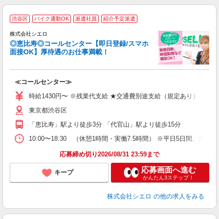
渋谷区
バイク通勤OK
派遣社員
紹介予定派遣
株式会社シエロ
◎恵比寿◎コールセンター【即日登録/スマホ
面接OK】厚待遇のお仕事満載！
包
≪コールセンター≫
即
学
時給1430円〜 ※残業代支給 ★交通費別途支給（規定あり） ゜+゜
払
東京都渋谷区
色
「恵比寿」駅より徒歩3分 「代官山」駅より徒歩15分
社
10:00〜18:30 （休憩1時間・実働7.5時間） ※平日5日間、土日
応募締め切り2026/08/31 23:59まで
応募画面へ進む
キープ
かんたん3ステップ！
株式会社シエロ
の他の求人をみる