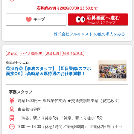
応募締め切り2026/09/30 23:59まで
応募画面へ進む
キープ
かんたん3ステップ！
株式会社フルキャスト
の他の求人をみる
★
渋谷区
バイク通勤OK
派遣社員
紹介予定派遣
株式会社シエロ
◎渋谷◎【事務スタッフ】【即日登録/スマホ
面接OK】♪高時給＆厚待遇のお仕事満載！
け
事務スタッフ
即
時給1500円〜 ※残業代支給 ★交通費別途支給（規定あり） ゜+゜
あ
東京都渋谷区
り
「渋谷」駅より徒歩5分 「神泉」駅より徒歩15分
9:00 〜 18:00（休憩1時間／実働8時間） ※週休2日制（土日）