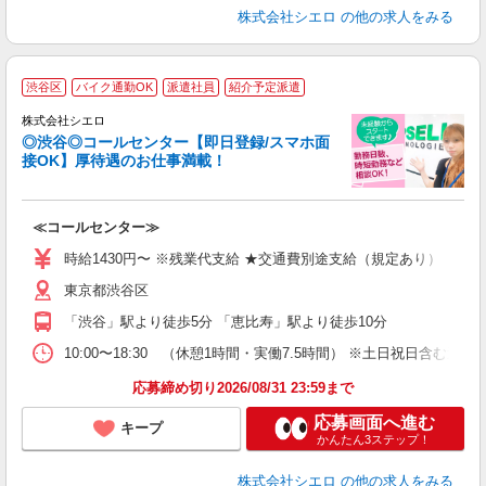
株式会社シエロ
の他の求人をみる
渋谷区
バイク通勤OK
派遣社員
紹介予定派遣
株式会社シエロ
◎渋谷◎コールセンター【即日登録/スマホ面
接OK】厚待遇のお仕事満載！
包
≪コールセンター≫
即
学
時給1430円〜 ※残業代支給 ★交通費別途支給（規定あり） ゜+゜
払
東京都渋谷区
K
イ
「渋谷」駅より徒歩5分 「恵比寿」駅より徒歩10分
10:00〜18:30 （休憩1時間・実働7.5時間） ※土日祝日含む週5
応募締め切り2026/08/31 23:59まで
応募画面へ進む
キープ
かんたん3ステップ！
株式会社シエロ
の他の求人をみる