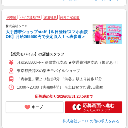
★
渋谷区
バイク通勤OK
派遣社員
紹介予定派遣
♪
株式会社シエロ
大手携帯ショップstaff【即日登録/スマホ面接
OK】月給265500円で安定収入！＜表参道＞
務
即
【楽天モバイル】の店舗スタッフ
あ
月給265500円〜 ※残業代支給 ★交通費別途支給（規定あり） ゜
通
東京都渋谷区の楽天モバイルショップ
あ
「表参道」駅より徒歩3分 「渋谷」駅より徒歩12分
10:00〜20:00（実働8時間） ※土日祝含む週5日勤務
応募締め切り2026/08/31 23:59まで
応募画面へ進む
キープ
かんたん3ステップ！
株式会社シエロ
の他の求人をみる