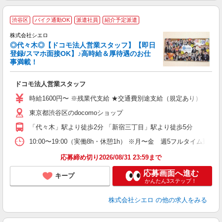
渋谷区
バイク通勤OK
派遣社員
紹介予定派遣
集
株式会社シエロ
◎代々木◎【ドコモ法人営業スタッフ】【即日
登録/スマホ面接OK】♪高時給＆厚待遇のお仕
事満載！
造
ドコモ法人営業スタッフ
即
時給1600円〜 ※残業代支給 ★交通費別途支給（規定あり） ゜+゜
あ
東京都渋谷区のdocomoショップ
勤
「代々木」駅より徒歩2分 「新宿三丁目」駅より徒歩5分
り
10:00〜19:00（実働8h・休憩1h） ※月〜金 週5フルタイム勤務
応募締め切り2026/08/31 23:59まで
応募画面へ進む
キープ
かんたん3ステップ！
株式会社シエロ
の他の求人をみる