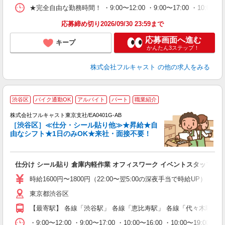
車
★完全自由な勤務時間！ ・9:00〜12:00 ・9:00〜17:00 ・10
支
応募締め切り2026/09/30 23:59まで
応募画面へ進む
キープ
かんたん3ステップ！
株式会社フルキャスト
の他の求人をみる
大
渋谷区
バイク通勤OK
アルバイト
パート
職業紹介
ャ
回
株式会社フルキャスト東京支社/EA0401G-AB
［渋谷区］≪仕分・シール貼り他≫★昇給★自
由なシフト★1日のみOK★来社・面接不要！
み
友
仕分け シール貼り 倉庫内軽作業 オフィスワーク イベントスタッフ等
リ
～
時給1600円〜1800円（22:00〜翌5:00の深夜手当で時給UP） 
り
東京都渋谷区
以
勤
【最寄駅】 各線「渋谷駅」 各線「恵比寿駅」 各線「代々木駅」
車
支
・9:00〜12:00 ・9:00〜17:00 ・10:00〜16:00 ・10