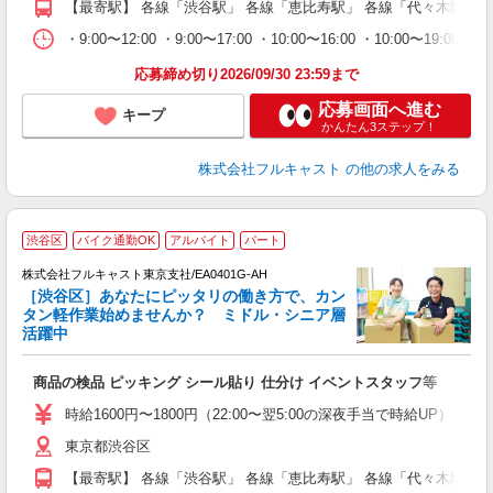
【最寄駅】 各線「渋谷駅」 各線「恵比寿駅」 各線「代々木駅」
勤
バ
・9:00〜12:00 ・9:00〜17:00 ・10:00〜16:00 ・10
通
応募締め切り2026/09/30 23:59まで
応募画面へ進む
キープ
かんたん3ステップ！
株式会社フルキャスト
の他の求人をみる
渋谷区
バイク通勤OK
アルバイト
パート
株式会社フルキャスト東京支社/EA0401G-AH
［渋谷区］あなたにピッタリの働き方で、カン
タン軽作業始めませんか？ ミドル・シニア層
活躍中
フ
商品の検品 ピッキング シール貼り 仕分け イベントスタッフ等
友
リ
時給1600円〜1800円（22:00〜翌5:00の深夜手当で時給UP） 
～
東京都渋谷区
り
以
【最寄駅】 各線「渋谷駅」 各線「恵比寿駅」 各線「代々木駅」
勤