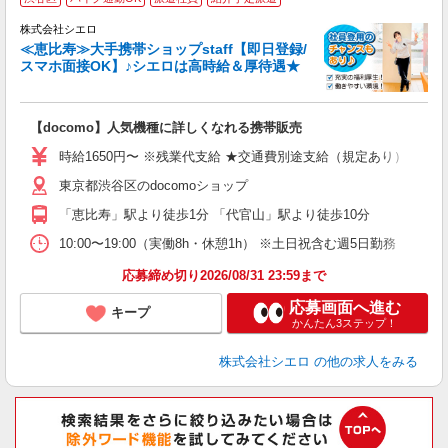
♪
株式会社シエロ
≪恵比寿≫大手携帯ショップstaff【即日登録/
スマホ面接OK】♪シエロは高時給＆厚待遇★
い
即
【docomo】人気機種に詳しくなれる携帯販売
躍
ー
時給1650円〜 ※残業代支給 ★交通費別途支給（規定あり） ゜+゜
自
東京都渋谷区のdocomoショップ
ど
「恵比寿」駅より徒歩1分 「代官山」駅より徒歩10分
10:00〜19:00（実働8h・休憩1h） ※土日祝含む週5日勤務
応募締め切り2026/08/31 23:59まで
応募画面へ進む
キープ
かんたん3ステップ！
株式会社シエロ
の他の求人をみる