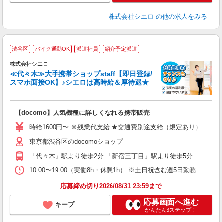
株式会社シエロ
の他の求人をみる
★
渋谷区
バイク通勤OK
派遣社員
紹介予定派遣
♪
株式会社シエロ
≪代々木≫大手携帯ショップstaff【即日登録/
スマホ面接OK】♪シエロは高時給＆厚待遇★
い
即
【docomo】人気機種に詳しくなれる携帯販売
躍
ー
時給1600円〜 ※残業代支給 ★交通費別途支給（規定あり） ゜+゜
自
東京都渋谷区のdocomoショップ
ン
「代々木」駅より徒歩2分 「新宿三丁目」駅より徒歩5分
10:00〜19:00（実働8h・休憩1h） ※土日祝含む週5日勤務
応募締め切り2026/08/31 23:59まで
応募画面へ進む
キープ
かんたん3ステップ！