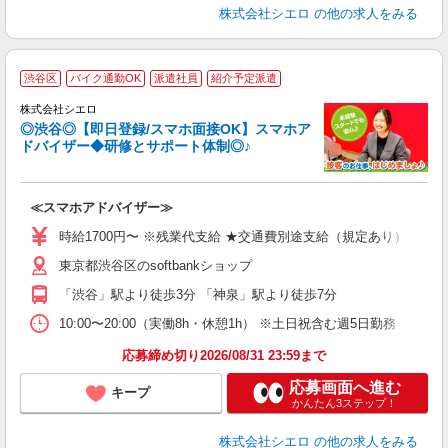
株式会社シエロ
の他の求人をみる
★
渋谷区
バイク通勤OK
派遣社員
紹介予定派遣
♪
株式会社シエロ
◎渋谷◎【即日登録/スマホ面接OK】スマホア
ドバイザー◆研修とサポート体制◎♪
造
≪スマホアドバイザー≫
即
躍
時給1700円〜 ※残業代支給 ★交通費別途支給（規定あり） ゜+゜
ー
東京都渋谷区のsoftbankショップ
自
「渋谷」駅より徒歩3分 「神泉」駅より徒歩7分
ど
10:00〜20:00（実働8h・休憩1h） ※土日祝含む週5日勤務
応募締め切り2026/08/31 23:59まで
応募画面へ進む
キープ
かんたん3ステップ！
株式会社シエロ
の他の求人をみる