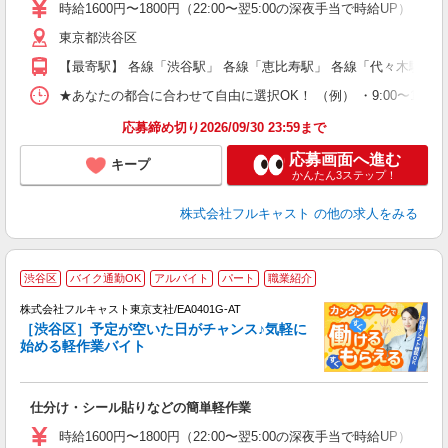
リ
時給1600円〜1800円（22:00〜翌5:00の深夜手当で時給UP） 
～
東京都渋谷区
り
以
【最寄駅】 各線「渋谷駅」 各線「恵比寿駅」 各線「代々木駅」
勤
バ
★あなたの都合に合わせて自由に選択OK！ （例） ・9:00〜12:00 ・9:0
通
応募締め切り2026/09/30 23:59まで
応募画面へ進む
キープ
かんたん3ステップ！
株式会社フルキャスト
の他の求人をみる
渋谷区
バイク通勤OK
アルバイト
パート
職業紹介
株式会社フルキャスト東京支社/EA0401G-AT
［渋谷区］予定が空いた日がチャンス♪気軽に
1
始める軽作業バイト
G
る
友
仕分け・シール貼りなどの簡単軽作業
リ
～
時給1600円〜1800円（22:00〜翌5:00の深夜手当で時給UP） 