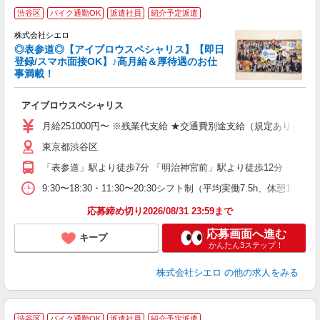
渋谷区
バイク通勤OK
派遣社員
紹介予定派遣
集
株式会社シエロ
◎表参道◎【アイブロウスペシャリス】【即日
登録/スマホ面接OK】♪高月給＆厚待遇のお仕
事満載！
造
アイブロウスペシャリス
即
学
月給251000円〜 ※残業代支給 ★交通費別途支給（規定あり） ゜
バ
東京都渋谷区
（
「表参道」駅より徒歩7分 「明治神宮前」駅より徒歩12分
9:30〜18:30・11:30〜20:30シフト制（平均実働7.5h、
応募締め切り2026/08/31 23:59まで
応募画面へ進む
キープ
かんたん3ステップ！
株式会社シエロ
の他の求人をみる
★
渋谷区
バイク通勤OK
派遣社員
紹介予定派遣