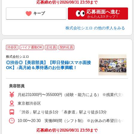
応募締め切り2026/08/31 23:59まで
応募画面へ進む
キープ
かんたん3ステップ！
株式会社シエロ
の他の求人をみる
★
渋谷区
バイク通勤OK
正社員
契約社員
株式会社シエロ
◎渋谷◎【美容部員】【即日登録/スマホ面接
OK】♪高月給＆厚待遇のお仕事満載！
加
美容部員
即
学
月給231000円〜355000円（経験・能力による） ※残業代支給
務
東京都渋谷区
員
「渋谷」駅より徒歩1分 「表参道」駅より徒歩13分
10:00〜20:30 実働8時間（シフト制） ※お休みの希望日を考
応募締め切り2026/08/31 23:59まで