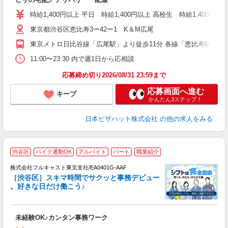
未
ア
時給1,400円以上 平日 時給1,400円以上 高校生 時給1,400円以
内
東京都渋谷区恵比寿3ー42ー1 K＆M広尾
支
東京メトロ日比谷線「広尾駅」より徒歩11分 各線「恵比寿駅」より
11:00〜23:30 内で週1日から応相談
応募締め切り2026/08/31 23:59まで
応募画面へ進む
キープ
かんたん3ステップ！
日本ピザハット株式会社
の他の求人をみる
渋谷区
バイク通勤OK
アルバイト
パート
職業紹介
株式会社フルキャスト東京支社/EA0401G-AAF
［渋谷区］スキマ時間でサクッと事務デビュー
で
。好きな日だけ働こう♪
定
未経験OK♪カンタン事務ワーク
友