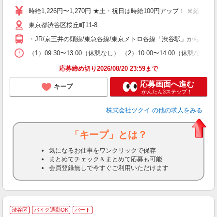
り
時給1,226円〜1,270円 ★土・祝日は時給100円アップ！ ※給
リ
東京都渋谷区桜丘町11-8
ー
O
・JR/京王井の頭線/東急各線/東京メトロ各線「渋谷駅」から徒歩
な
（1）09:30〜13:00（休憩なし） （2）10:00〜14:00（
髪
応募締め切り2026/08/20 23:59まで
応募画面へ進む
キープ
かんたん3ステップ！
株式会社ツクイ
の他の求人をみる
「キープ」とは？
気になるお仕事をワンクリックで保存
まとめてチェック＆まとめて応募も可能
会員登録無しで今すぐご利用いただけます
渋谷区
バイク通勤OK
パート