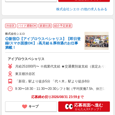
株式会社シエロ
の他の求人をみる
渋谷区
バイク通勤OK
派遣社員
紹介予定派遣
集
株式会社シエロ
◎新宿◎【アイブロウスペシャリス】【即日登
録/スマホ面接OK】♪高月給＆厚待遇のお仕事
満載！
造
アイブロウスペシャリス
即
学
月給251000円〜 ※残業代支給 ★交通費別途支給（規定あり） ゜
バ
東京都渋谷区
（
「新宿」駅より徒歩5分 「代々木」駅より徒歩8分
9:30〜18:30・11:30〜20:30シフト制（平均実働7.5h、
応募締め切り2026/08/31 23:59まで
応募画面へ進む
キープ
かんたん3ステップ！