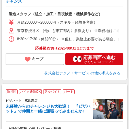
チャンス
く
入
製造スタッフ（組立・加工・目視検査・機械操作など）
未
あ
月給230000〜280000円（スキル・経験を考慮）
遣
東京都渋谷区 （他にも東京都内に多数あり） ※勤務地はご希望を
8:30〜17:30（休憩60分） ※但し、業務上必要がある場合
応募締め切り2026/08/31 23:59まで
応募画面へ進む
キープ
かんたん3ステップ！
株式会社テクノ・サービス
の他の求人をみる
渋谷区
バイク通勤OK
アルバイト
パート
ピザハット 恵比寿店
未経験からのチャレンジも大歓迎！ 『ピザハ
ット』で仲間と一緒に頑張ってみませんか♪
続
ピザの宅配／デリバリー・配達