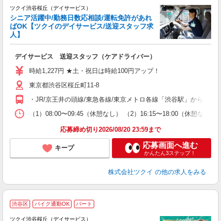
ツクイ渋谷桜丘（デイサービス）
シニア活躍中/勤務日数応相談/運転免許があれ
ばOK【ツクイのデイサービス/送迎スタッフ求
人】
各
デイサービス 送迎スタッフ（ケアドライバー）
入
り
時給1,227円 ★土・祝日は時給100円アップ！
リ
東京都渋谷区桜丘町11-8
ー
O
・JR/京王井の頭線/東急各線/東京メトロ各線「渋谷駅」から徒歩
な
（1）08:00〜09:45（休憩なし） （2）16:15〜18:0
髪
応募締め切り2026/08/20 23:59まで
応募画面へ進む
キープ
かんたん3ステップ！
株式会社ツクイ
の他の求人をみる
渋谷区
バイク通勤OK
パート
ツクイ渋谷桜丘（デイサービス）