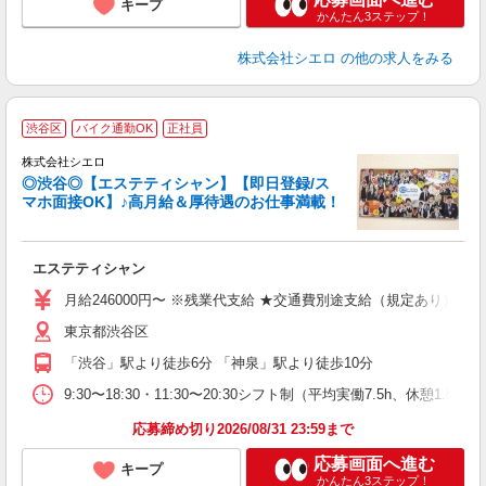
キープ
かんたん3ステップ！
株式会社シエロ
の他の求人をみる
渋谷区
バイク通勤OK
正社員
株式会社シエロ
◎渋谷◎【エステティシャン】【即日登録/ス
マホ面接OK】♪高月給＆厚待遇のお仕事満載！
仕
エステティシャン
即
学
月給246000円〜 ※残業代支給 ★交通費別途支給（規定あり） ゜
バ
東京都渋谷区
（
「渋谷」駅より徒歩6分 「神泉」駅より徒歩10分
9:30〜18:30・11:30〜20:30シフト制（平均実働7.5h、
応募締め切り2026/08/31 23:59まで
応募画面へ進む
キープ
かんたん3ステップ！