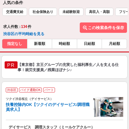
人気の条件
交通費支給
社会保険あり
未経験歓迎
高収入・高額
フリ
求人件数 :
134
件
この検索条件を保存
渋谷区の平均時給を見る
指定なし
新着順
時給順
日給順
月給順
【東京都】京王グループの充実した福利厚生／人を支える仕
PR
事！就労支援員／残業ほぼナシ♪
渋谷区
バイク通勤OK
パート
ツクイ渋谷桜丘（デイサービス）
扶養控除内OK【ツクイのデイサービス/調理職
員求人】
各
デイサービス 調理スタッフ（ミールケアクルー）
入