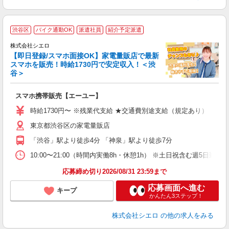
★
渋谷区
バイク通勤OK
派遣社員
紹介予定派遣
♪
株式会社シエロ
【即日登録/スマホ面接OK】家電量販店で最新
スマホを販売！時給1730円で安定収入！＜渋
谷＞
事
即
スマホ携帯販売【エーユー】
躍
ー
時給1730円〜 ※残業代支給 ★交通費別途支給（規定あり） ゜+゜
自
東京都渋谷区の家電量販店
ど
「渋谷」駅より徒歩4分 「神泉」駅より徒歩7分
10:00〜21:00（時間内実働8h・休憩1h） ※土日祝含む週5日勤務
応募締め切り2026/08/31 23:59まで
応募画面へ進む
キープ
かんたん3ステップ！
株式会社シエロ
の他の求人をみる