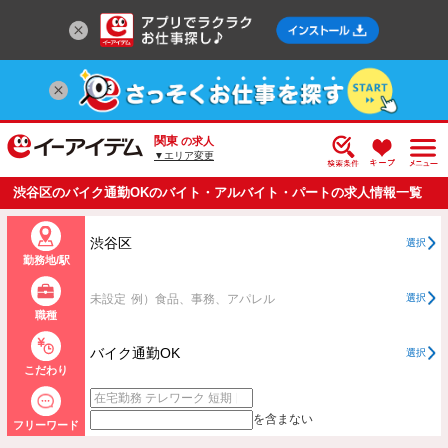
関東
の求人
▼エリア変更
渋谷区のバイク通勤OKのバイト・アルバイト・パートの求人情報一覧
渋谷区
選択
勤務地/駅
未設定
例）食品、事務、アパレル
選択
職種
バイク通勤OK
選択
こだわり
を含まない
フリーワード