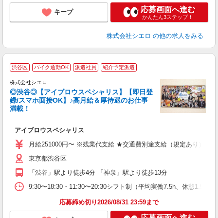
応募画面へ進む
キープ
かんたん3ステップ！
株式会社シエロ
の他の求人をみる
渋谷区
バイク通勤OK
派遣社員
紹介予定派遣
集
株式会社シエロ
◎渋谷◎【アイブロウスペシャリス】【即日登
録/スマホ面接OK】♪高月給＆厚待遇のお仕事
満載！
造
アイブロウスペシャリス
即
学
月給251000円〜 ※残業代支給 ★交通費別途支給（規定あり） ゜
バ
東京都渋谷区
（
「渋谷」駅より徒歩4分 「神泉」駅より徒歩13分
9:30〜18:30・11:30〜20:30シフト制（平均実働7.5h、
応募締め切り2026/08/31 23:59まで
応募画面へ進む