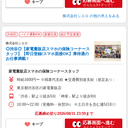
応募画面へ進む
キープ
かんたん3ステップ！
株式会社シエロ
の他の求人をみる
渋谷区
バイク通勤OK
派遣社員
紹介予定派遣
ス
株式会社シエロ
◎渋谷◎【家電量販店スマホの保険コーナース
タッフ】【即日登録/スマホ面接OK】厚待遇の
お仕事満載！
機
家電量販店スマホの保険コーナースタッフ
即
時給1600円〜 ※残業代支給 ★交通費別途支給（規定あり） ゜+゜
あ
東京都渋谷区の家電量販店
ィ
「渋谷」駅より徒歩5分 「神泉」駅より徒歩9分
10:00〜22:00（実働8h・休憩1h） ※土日月を含む週5日勤務
応募締め切り2026/08/31 23:59まで
応募画面へ進む
キープ
かんたん3ステップ！