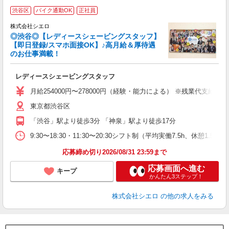
渋谷区
バイク通勤OK
正社員
さ
株式会社シエロ
◎渋谷◎【レディースシェービングスタッフ】
【即日登録/スマホ面接OK】♪高月給＆厚待遇
のお仕事満載！
製
レディースシェービングスタッフ
即
学
月給254000円〜278000円（経験・能力による） ※残業代支給
バ
東京都渋谷区
（
「渋谷」駅より徒歩3分 「神泉」駅より徒歩17分
9:30〜18:30・11:30〜20:30シフト制（平均実働7.5h、
応募締め切り2026/08/31 23:59まで
応募画面へ進む
キープ
かんたん3ステップ！
株式会社シエロ
の他の求人をみる