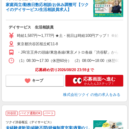
家庭両立/勤務日数応相談/お休み調整可【ツク
イのデイサービス/生活相談員求人】
各
デイサービス 生活相談員
入
り
時給1,587円〜1,777円 ★土・祝日は時給100円アップ！ ※給
リ
東京都渋谷区桜丘町11-8
ー
O
・JR/京王井の頭線/東急各線/東京メトロ各線「渋谷駅」から徒歩
な
（1）08:30〜17:30（休憩60分） （2）08:00〜18:00（
髪
応募締め切り2026/08/20 23:59まで
応募画面へ進む
キープ
かんたん3ステップ！
株式会社ツクイ
の他の求人をみる
渋谷区
バイク通勤OK
パート
ツクイ渋谷桜丘（デイサービス）
未経験者歓迎/経験不問/研修制度充実/夜勤なし