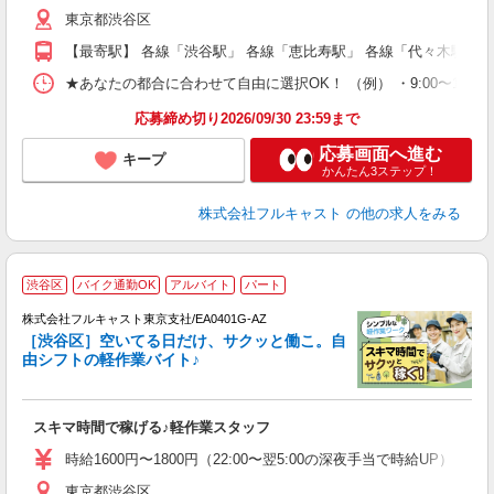
り
東京都渋谷区
以
勤
【最寄駅】 各線「渋谷駅」 各線「恵比寿駅」 各線「代々木駅」
車
支
★あなたの都合に合わせて自由に選択OK！ （例） ・9:00〜12:00 ・9:0
応募締め切り2026/09/30 23:59まで
応募画面へ進む
キープ
かんたん3ステップ！
株式会社フルキャスト
の他の求人をみる
渋谷区
バイク通勤OK
アルバイト
パート
株式会社フルキャスト東京支社/EA0401G-AZ
［渋谷区］空いてる日だけ、サクッと働こ。自
由シフトの軽作業バイト♪
の
スキマ時間で稼げる♪軽作業スタッフ
友
リ
時給1600円〜1800円（22:00〜翌5:00の深夜手当で時給UP） 
～
東京都渋谷区
り