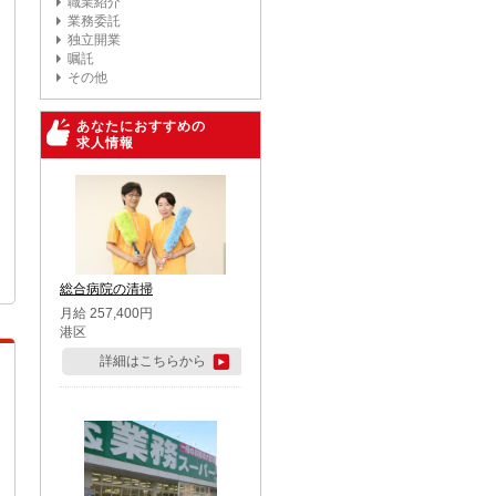
職業紹介
業務委託
独立開業
嘱託
その他
あなたにおすすめの
求人情報
総合病院の清掃
月給 257,400円
港区
詳細はこちらから