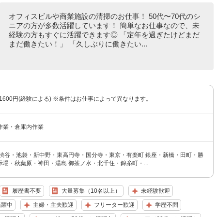
オフィスビルや商業施設の清掃のお仕事！ 50代〜70代のシ
ニアの方が多数活躍しています！ 簡単なお仕事なので、未
経験の方もすぐに活躍できます◎ 「定年を過ぎたけどまだ
まだ働きたい！」 「久しぶりに働きたい...
〜1600円(経験による) ※条件はお仕事によって異なります。
作業・倉庫内作業
・渋谷・池袋・新中野・東高円寺・国分寺・東京・有楽町 銀座・新橋・田町・勝
場・秋葉原・神田・湯島 御茶ノ水・北千住・錦糸町・...
履歴書不要
大量募集（10名以上）
未経験歓迎
活躍中
主婦・主夫歓迎
フリーター歓迎
学歴不問