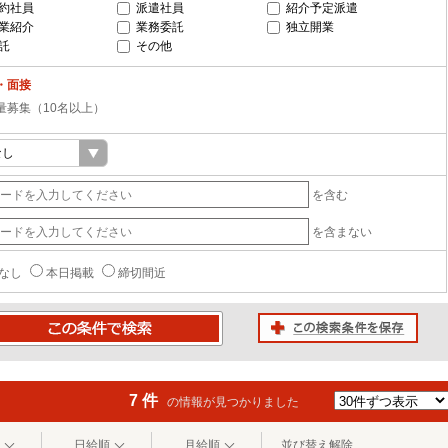
約社員
派遣社員
紹介予定派遣
業紹介
業務委託
独立開業
託
その他
・面接
量募集（10名以上）
を含む
を含まない
なし
本日掲載
締切間近
この検索条件を保存
条件で検索
7 件
の情報が見つかりました
日給順
月給順
並び替え解除