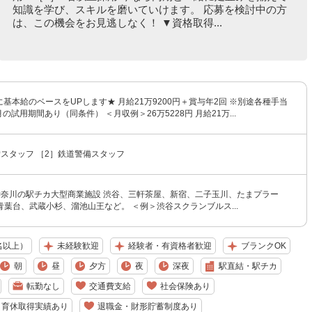
知識を学び、スキルを磨いていけます。 応募を検討中の方
は、この機会をお見逃しなく！ ▼資格取得...
月に基本給のベースをUPします★ 月給21万9200円＋賞与年2回 ※別途各種手当
の試用期間あり（同条件） ＜月収例＞26万5228円 月給21万...
スタッフ ［2］鉄道警備スタッフ
神奈川の駅チカ大型商業施設 渋谷、三軒茶屋、新宿、二子玉川、たまプラー
葉台、武蔵小杉、溜池山王など。 ＜例＞渋谷スクランブルス...
名以上）
未経験歓迎
経験者・有資格者歓迎
ブランクOK
朝
昼
夕方
夜
深夜
駅直結・駅チカ
転勤なし
交通費支給
社会保険あり
・育休取得実績あり
退職金・財形貯蓄制度あり