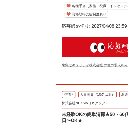
各種手当（家族・役職・インセンテ
資格取得支援制度あり
応募締め切り: 2027/04/08 23:5
応募
かんた
東急セキュリティ株式会社 の他の求人をみ
渋谷区
大量募集（10名以上）
派遣
株式会社NEXSIA（ネクシア）
未経験OKの簡単清掃★50・6
日〜OK★