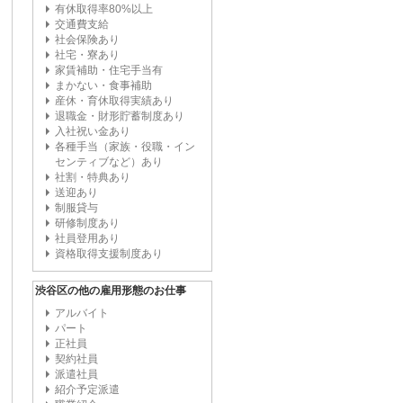
有休取得率80%以上
交通費支給
社会保険あり
社宅・寮あり
家賃補助・住宅手当有
まかない・食事補助
産休・育休取得実績あり
退職金・財形貯蓄制度あり
入社祝い金あり
各種手当（家族・役職・イン
センティブなど）あり
社割・特典あり
送迎あり
制服貸与
研修制度あり
社員登用あり
資格取得支援制度あり
渋谷区の他の雇用形態のお仕事
アルバイト
パート
正社員
契約社員
派遣社員
紹介予定派遣