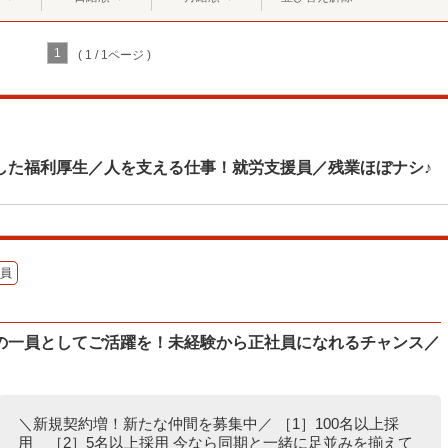
1
( 1 / 1ページ )
した福利厚生／人を支える仕事！就労支援員／残業ほぼナシ♪
員
の一員としてご活躍を！未経験から正社員になれるチャンス／
＼新規契約増！新たな仲間を募集中／ ［1］100名以上採
用 ［2］5名以上採用 今なら同期と一緒に足並みを揃えて