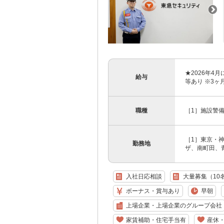
★2026年4
給与
等あり ※3ヶ月
職種
［1］施設警備
［1］東京・
勤務地
ザ、南町田、青
入社日応相談
大量募集（10
ボーナス・賞与あり
早朝
上場企業・上場企業のグループ会社
家賃補助・住宅手当有
産休