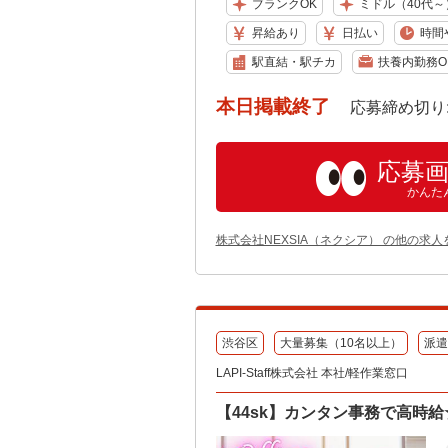
ブランクOK
ミドル（40代～
昇給あり
日払い
時間
駅直結・駅チカ
扶養内勤務O
本日掲載終了
応募締め切り: 202
応募
かんた
株式会社NEXSIA（ネクシア） の他の求人
渋谷区
大量募集（10名以上）
派遣
LAPI-Staff株式会社 本社/軽作業窓口
【44sk】カンタン事務で高時