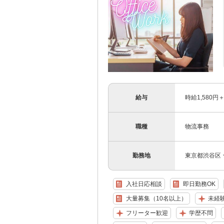
給与
時給1,580
職種
物流事務
勤務地
東京都渋谷区
入社日応相談
即日勤務OK
大量募集（10名以上）
未経
フリーター歓迎
学歴不問