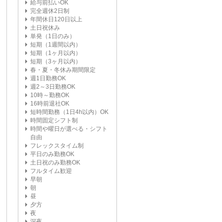
給与前払いOK
完全週休2日制
年間休日120日以上
土日祝休み
単発（1日のみ）
短期（1週間以内）
短期（1ヶ月以内）
短期（3ヶ月以内）
春・夏・冬休み期間限定
週1日勤務OK
週2～3日勤務OK
10時～勤務OK
16時前退社OK
短時間勤務（1日4h以内）OK
時間固定シフト制
時間や曜日が選べる・シフト
自由
フレックスタイム制
平日のみ勤務OK
土日祝のみ勤務OK
フルタイム歓迎
早朝
朝
昼
夕方
夜
深夜