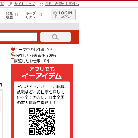
質問
サイトマップ
掲載ご希望のお客様へ
閲覧
キープ
0
0
履歴
リスト
ログイン
キープ中のお仕事（0件）
保存した検索条件（
0
件）
閲覧したお仕事（0件）
件