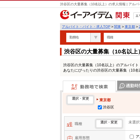
渋谷区の大量募集（10名以上）の求人情報 | ア
エ
関東
アルバイト・バイト・求人TOP
>
関東
>
東京都
>
勤務地
職種
渋谷区の大量募集（10名以
渋谷区の大量募集（10名以上）のアルバイ
あなたにぴったりの渋谷区の大量募集（10
勤務地で検索
通勤時間・区
選択・変更
東京都
渋谷区
未選択
選択・変更
職種
ア
雇用形態