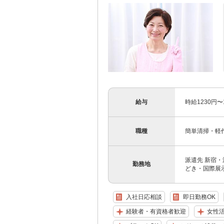
給与
時給1230円
職種
簡単清掃・軽
派遣先 新宿
勤務地
どき・国際展示
入社日応相談
即日勤務OK
経験者・有資格者歓迎
女性