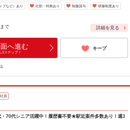
ィブなど）あり
社割・特典あり
制服貸与
研修制度あり
9 まで
詳細を見る
画面へ進む
キープ
ん3ステップ！
る
社員
0代・70代シニア活躍中！履歴書不要★駅近案件多数あり！週3