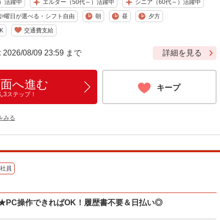
）活躍中
エルダー（50代～）活躍中
シニア（60代～）活躍中
や曜日が選べる・シフト自由
朝
昼
夕方
K
交通費支給
6/08/09 23:59 まで
詳細を見る
画面へ進む
キープ
ん3ステップ！
をみる
社員
給★PC操作できればOK！履歴書不要＆日払い◎