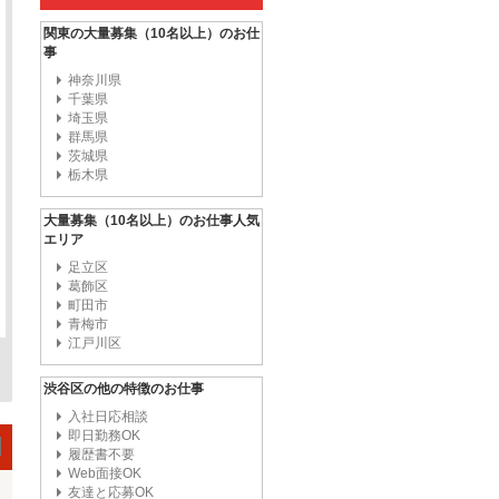
関東の大量募集（10名以上）のお仕
事
神奈川県
千葉県
埼玉県
群馬県
茨城県
栃木県
大量募集（10名以上）のお仕事人気
エリア
足立区
葛飾区
町田市
青梅市
江戸川区
渋谷区の他の特徴のお仕事
入社日応相談
即日勤務OK
履歴書不要
Web面接OK
友達と応募OK