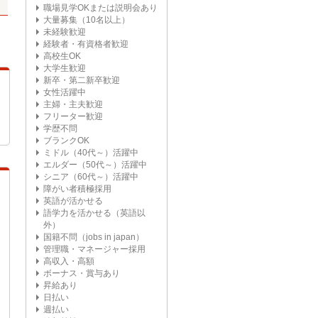
職場見学OKまたは説明会あり
大量募集（10名以上）
未経験歓迎
経験者・有資格者歓迎
高校生OK
大学生歓迎
新卒・第二新卒歓迎
女性活躍中
主婦・主夫歓迎
フリーター歓迎
学歴不問
ブランクOK
ミドル（40代～）活躍中
エルダー（50代～）活躍中
シニア（60代～）活躍中
障がい者積極採用
英語が活かせる
語学力を活かせる（英語以
外）
国籍不問（jobs in japan）
管理職・マネージャー採用
高収入・高額
ボーナス・賞与あり
昇給あり
日払い
週払い