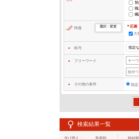
契
職
嘱
応募
選択・変更
特徴
大
給与
フリーワード
その他の条件
指定
この
検索結果一覧
並び替え ：
新着順
時給順