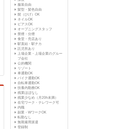
服装自由
髪型・髪色自由
髭（ひげ）OK
ネイルOK
ピアスOK
オープニングスタッフ
禁煙・分煙
食堂・売店あり
駅直結・駅チカ
託児所あり
上場企業・上場企業のグルー
プ会社
公的機関
リゾート
車通勤OK
バイク通勤OK
自転車通勤OK
扶養内勤務OK
残業ほぼなし
残業少なめ（月20h未満）
在宅ワーク・テレワーク可
内職
副業・WワークOK
転勤なし
無期雇用派遣
登録制