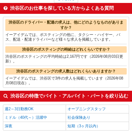
ポスティング
2,167円
ルートセールス
2,100円
渋谷区のお仕事を探している方からよくある質問
英会話・語学関連
2,070円
ヘルプデスク・ユーザーサポート
2,000円
渋谷区の他の職種の平均時給を見る
渋谷区のドライバー・配達の求人は、他にどのようなものがありま
すか？
イーアイデムでは、ポスティングの他に、タクシー・ハイヤー、バ
ス、配送・配達ドライバーなど様々な求人を掲載しています。
渋谷区のポスティングの時給はどれくらいですか？
渋谷区のポスティングの平均時給は2,167円です（2026年08月03日更
新）。
渋谷区のポスティングの求人数はどれくらいありますか？
イーアイデムでは、渋谷区で3件の求人を掲載しています（2026年08
月08日現在）。
渋谷区の特徴でバイト・アルバイト・パートを絞り込む
週2～3日勤務OK
オープニングスタッフ
ミドル（40代～）活躍中
社会保険あり
深夜
短期（3ヶ月以内）