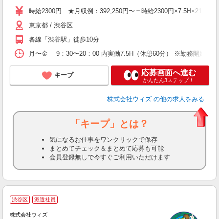
由
時給2300円 ★月収例：392,250円〜＝時給2300円×7.5H×2
手
東京都 / 渋谷区
各線「渋谷駅」徒歩10分
月〜金 9：30〜20：00 内実働7.5H（休憩60分） ※勤務開
応募画面へ進む
キープ
かんたん3ステップ！
株式会社ウィズ
の他の求人をみる
「キープ」とは？
気になるお仕事をワンクリックで保存
まとめてチェック＆まとめて応募も可能
会員登録無しで今すぐご利用いただけます
渋谷区
派遣社員
け
株式会社ウィズ