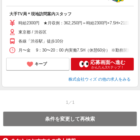
の
未
大手TV局＊現地訪問案内スタッフ
ア
由
時給2300円 ★月収例：362,250円＝時給2300円×7.5H×21日
東京都 / 渋谷区
各線「渋谷駅」徒歩10分
月〜金 9：30〜20：00 内実働7.5H（休憩60分） ※勤務開
応募画面へ進む
キープ
かんたん3ステップ！
株式会社ウィズ
の他の求人をみる
1／1
条件を変更して再検索