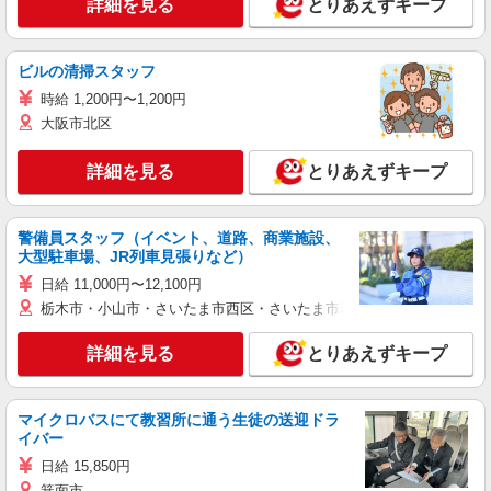
詳細を見る
とりあえずキープ
ビルの清掃スタッフ
時給 1,200円〜1,200円
大阪市北区
詳細を見る
とりあえずキープ
警備員スタッフ（イベント、道路、商業施設、
大型駐車場、JR列車見張りなど）
日給 11,000円〜12,100円
栃木市・小山市・さいたま市西区・さいたま市岩槻区・久喜市・蓮田
詳細を見る
とりあえずキープ
マイクロバスにて教習所に通う生徒の送迎ドラ
イバー
日給 15,850円
箕面市