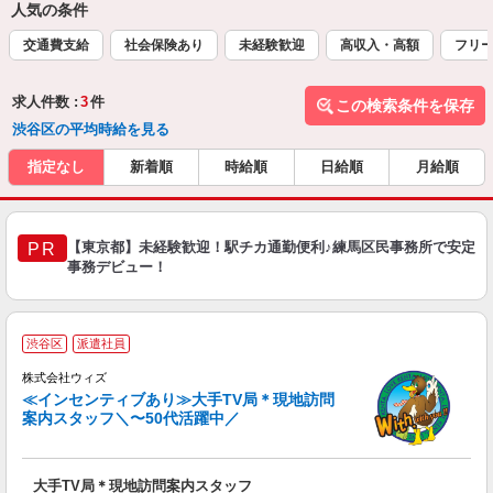
人気の条件
交通費支給
社会保険あり
未経験歓迎
高収入・高額
フリ
求人件数 :
3
件
この検索条件を保存
渋谷区の平均時給を見る
指定なし
新着順
時給順
日給順
月給順
【東京都】未経験歓迎！駅チカ通勤便利♪練馬区民事務所で安定
PR
事務デビュー！
渋谷区
派遣社員
け
株式会社ウィズ
≪インセンティブあり≫大手TV局＊現地訪問
案内スタッフ＼〜50代活躍中／
的
の
未
大手TV局＊現地訪問案内スタッフ
ア