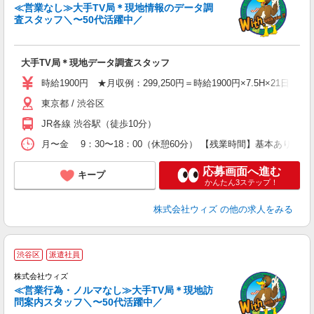
す
≪営業なし≫大手TV局＊現地情報のデータ調
で
査スタッフ＼〜50代活躍中／
入
未
婦
大手TV局＊現地データ調査スタッフ
～
2
時給1900円 ★月収例：299,250円＝時給1900円×7.5H×21日
駅
東京都 / 渋谷区
修
JR各線 渋谷駅（徒歩10分）
月〜金 9：30〜18：00（休憩60分） 【残業時間】基本あり
応募画面へ進む
キープ
かんたん3ステップ！
株式会社ウィズ
の他の求人をみる
渋谷区
派遣社員
け
株式会社ウィズ
≪営業行為・ノルマなし≫大手TV局＊現地訪
問案内スタッフ＼〜50代活躍中／
的