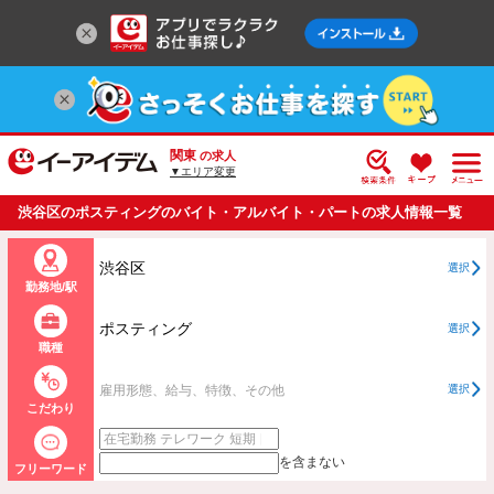
関東
の求人
▼エリア変更
渋谷区のポスティングのバイト・アルバイト・パートの求人情報一覧
渋谷区
選択
勤務地/駅
ポスティング
選択
職種
雇用形態、給与、特徴、その他
選択
こだわり
を含まない
フリーワード