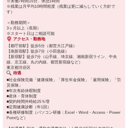
※実働7時間15分、休憩1時間
【職場環境】
※残業は月平均10時間程度（残業は更に減らしていく方針で
・クールビズ、ウォームビズOK
す）
・法人対応なので残業は少なめ♪
・正社員登用制度あり
＜勤務期間＞
3ヶ月以上（長期）
※スタート日はご相談可能
アクセス・勤務地
【都庁前駅】徒歩5分（都営大江戸線）
【南新宿駅】徒歩7分（小田急線）
【新宿駅】徒歩7分（山手線、埼京線、湘南新宿ライン、中央
線、京王線、丸の内線、都営新宿線など）
東京都渋谷区
待遇
■社会保険完備「健康保険」「厚生年金保険」「雇用保険」「労
災保険」
■年次有給休暇制度
■産休・育休制度
■契約時間外時給25％増
■定期健康診断（年1回）
■各種研修制度（パソコン研修：Excel・Word・Access・Power
Pointなど）