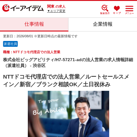
関東
の求人
▼エリア変更
仕事情報
企業情報
更新日：2026/08/01 ※更新日時点の最新情報です
派遣社員
職種：NTTドコモ代理店での法人営業
株式会社ビッグアビリティ/H7-57271-adの法人営業の求人情報詳細
（派遣社員） - 渋谷区
NTTドコモ代理店での法人営業／ルートセールスメ
イン／新宿／ブランク相談OK／土日祝休み