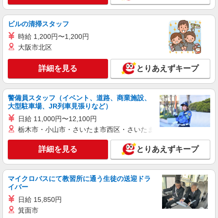
詳細を見る
キープ
ビルの清掃スタッフ
時給 1,200円〜1,200円
正社員
大阪市北区
株式会社グラスト
営業職（東京オフィスサポート事業部）
詳細を見る
とりあえずキープ
月給：260,000円 ※40時間分のみなし残業代
(62,000円)含む ※月給制 ※予定年収はあくまでも
目安の金額であり、選考を通じて上下する可能性
渋谷区渋谷3-10-13 TOKYU REIT渋谷Rビル 6F
警備員スタッフ（イベント、道路、商業施設、
があります。 ＜モデル年収例＞ 年収850万円 ／
池袋オフィス／東京都豊島区東池袋1-21-11 オーク
大型駐車場、JR列車見張りなど）
32歳 エリアマネージャー職 経験5年 年収620万円
池袋ビル3階 新宿オフィス／渋谷区代々木2-11-17
／ 30歳 マネージャー職 経験3年 年収480万円 ／
日給 11,000円〜12,100円
ラウンドクロス新宿 9F 秋葉原オフィス／台東区
詳細を見る
キープ
28歳 リーダー職 経験2年
秋葉原1-1 秋葉原ビジネスセンター 3F ※面接時に
栃木市・小山市・さいたま市西区・さいたま市岩槻区・久喜市・
ご希望の拠点をお伺いします
正社員
詳細を見る
とりあえずキープ
株式会社セルム
コンサルティング営業(東京)
マイクロバスにて教習所に通う生徒の送迎ドラ
【月給】340,400円〜 ※経験・能力・前給を
イバー
考慮の上、決定いたします
日給 15,850円
【東京本社】 150-0013 東京都渋谷区恵比寿1-
19-19 恵比寿ビジネスタワー7F ■受動喫煙対策：
箕面市
敷地内全面禁煙 【変更の範囲：会社の定める場