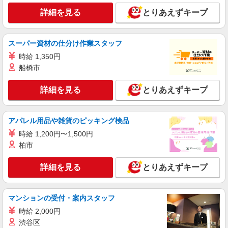
所】
詳細を見る
とりあえずキープ
詳細を見る
キープ
正社員
スーパー資材の仕分け作業スタッフ
ジェイフロンティア株式会社
時給 1,350円
ヘルスケアマーケティング事業のインサイドセ
船橋市
ールス
【給与・待遇】 ・想定年収：300万円〜500万
詳細を見る
とりあえずキープ
円 ※前職年収・経験を考慮の上、決定します。
210,000円〜350,000円
東京都渋谷区桜丘町９-８ KN 渋谷３－４階
アパレル用品や雑貨のピッキング検品
詳細を見る
キープ
時給 1,200円〜1,500円
柏市
正社員
株式会社マルコム
詳細を見る
とりあえずキープ
医療営業（第二新卒歓迎）
月額（基本給） 220,000円〜380,000円 ※残業
代別途全額支給 ※年齢、経験、能力を考慮のう
マンションの受付・案内スタッフ
え、同社規定により決定致します。 ※賃金はあく
【本社】 営業分室 東京都渋谷区本町4-12-7 泉
までも目安の金額であり、選考を通じて上下する
時給 2,000円
西新宿ビル5階 ■受動喫煙対策：屋内全面禁煙
可能性があります。
渋谷区
【変更の範囲：会社の定める場所】