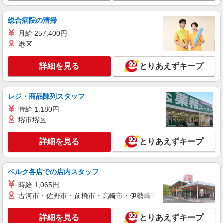
いたします。 試用期間中（目安3カ月）の給与
東京都渋谷区代々木2-1-1 新宿マインズタワ
は、月給25万円〜 ＜年収例＞※月給28万の場合 ■
ー19Ｆ 【変更の範囲：会社の定める場所】
総合病院の清掃
年収380万円(経験1年 25歳 月給28万円＋賞与) ■年
収450万円(経験2年 26歳 月給30万円＋賞与) 【評
月給 257,400円
詳細を見る
キープ
価】 ■昇給：年2回(4月・10月) ■賞与：年2回(4
港区
月・10月) ■社内表彰制度：年2回(4月・10月)
派遣社員
詳細を見る
とりあえずキープ
パーソルエクセルHRパートナーズ株式会社
広告に関する提案のオシゴト
レジ・商品陳列スタッフ
時給1,900円 ※当社規定あり
時給 1,180円
東京都渋谷区／最寄駅：渋谷駅
堺市堺区
詳細を見る
キープ
詳細を見る
とりあえずキープ
正社員
株式会社ココナラテック
ベルク各店での店内スタッフ
ITソリューション営業
時給 1,065円
■年俸制で支給 月額：308,333円〜391,666円
古河市・佐野市・前橋市・高崎市・伊勢崎市・太田市・館林市・
※30時間分の固定残業込み
渋谷区恵比寿4-20-3 恵比寿ガーデンプレイス
詳細を見る
とりあえずキープ
タワー29F 【変更の範囲：会社の定める場所】