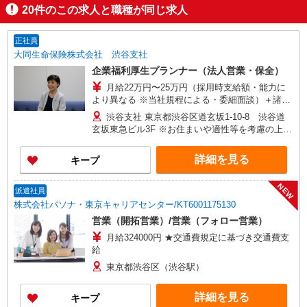
20
件のこの求人と職種が同じ求人
正社員
大同生命保険株式会社 渋谷支社
企業福利厚生プランナー（法人営業・保全）
月給22万円〜25万円（採用時支給額・能力に
より異なる ※当社規程による・委細面談）＋諸手
当 ※研修受講手当：8500円
渋谷支社 東京都渋谷区道玄坂1-10-8 渋谷道
玄坂東急ビル3F ※お住まいや適性等を考慮の上、
希望勤務地を選べます ★各支店の住所・交通アク
セス等はホームページよりご確認ください
詳細を見る
キープ
NEW
派遣社員
株式会社パソナ・東京キャリアセンター/KT6001175130
営業（開拓営業）/営業（フォロー営業）
月給324000円 ★交通費規定に基づき交通費支
給
東京都渋谷区（渋谷駅）
詳細を見る
キープ