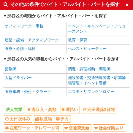
高収入・高額
週払い
その他の条件でバイト・アルバイト・パートを探す
完全週休2日制
土日祝休み
渋谷区の職種からバイト・アルバイト・パートを探す
駅直結・駅チカ
在宅ワーク・テレワーク可
オフィスワーク・事務
イベント・キャンペーン・アミュ
交通費支給
社会保険あり
ーズメント
産休・育休取得実績あり
研修制度あり
建築・設備・アクティブワーク
教育・保育
社員登用あり
医療・介護・福祉
ヘルス・ビューティー
同じ職種から求人を探す
渋谷区の人気の職種からバイト・アルバイト・パートを探す
営業
薬剤師
調理・調理補助・調理師
同じ特徴から求人を探す
大型ドライバー
施設警備・交通誘導警備・駐車輪
場管理・イベント警備
土日祝休み
交通費支給
医療事務・受付・クラーク
エステ・リフレクソロジー
社会保険あり
産休・育休取得実績あり
社員登用あり
法人営業
高収入・高額
週払い
完全週休2日制
土日祝休み
駅直結・駅チカ
在宅ワーク・テレワーク可
交通費支給
社会保険あり