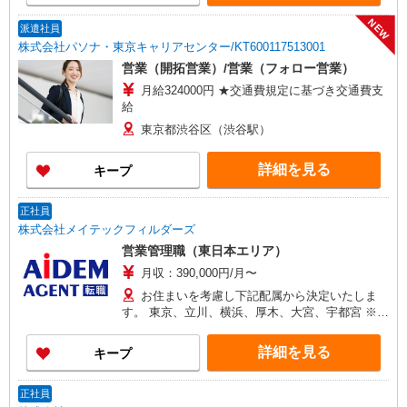
NEW
派遣社員
株式会社パソナ・東京キャリアセンター/KT600117513001
営業（開拓営業）/営業（フォロー営業）
月給324000円 ★交通費規定に基づき交通費支
給
東京都渋谷区（渋谷駅）
詳細を見る
キープ
正社員
株式会社メイテックフィルダーズ
営業管理職（東日本エリア）
月収：390,000円/月〜
お住まいを考慮し下記配属から決定いたしま
す。 東京、立川、横浜、厚木、大宮、宇都宮 ※初
任地は希望を考慮します 【変更の範囲：会社の定
める場所】
詳細を見る
キープ
正社員