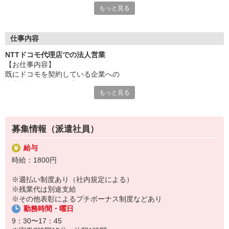
もっと見る
→Web／電話／zoom登録（所要時間約30分）
★お友達紹介キャンペーン★
登録するだけで、ご紹介元／お友達両方に
仕事内容
ギフトカード5000円分プレゼント！
NTTドコモ代理店での法人営業
【お仕事内容】
★ドコドコキャンペーン★
既にドコモを契約している企業への
ドコモグループでの就業経験がある方
営業活動・フォロー業務
→入社3ヶ月後に5万円プレゼント！（社内規定あり）
もっと見る
・スマホ/タブレット回線の提案
・セキュリティソフトやシステムの紹介
・アフターフォロー業務
募集情報（派遣社員）
・電話、メール対応
・資料作成、見積書作成など
給与
時給：1800円
★新規開拓はありません！
基本的に新規企業はご紹介のみ♪
※週払い制度あり（社内規定による）
※残業代は別途支給
★初めは約10社のフォローを担当し、
※その他表彰によるプチボーナス制度などあり
慣れてきたら徐々に増やしていきます！
勤務時間・曜日
★状況により、直行直帰や在宅勤務OK
9：30〜17：45