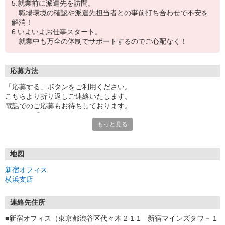
5.就業前に派遣先を訪問。
職場環境の確認や派遣先担当者との事前打ち合わせで不安を
解消！
6.いよいよお仕事スタート。
就業中も万全の体制でサポートするのでご心配なく！
応募方法
「応募する」ボタンをご利用ください。
こちらより折り返しご連絡いたします。
電話でのご応募もお待ちしております。
その際は「イーアイデムを見た」とお伝えください。
もっと見る
面接時には履歴書（写真貼付）をお持ちください。
■現在、登録方法は「電話・オンライン」を中心に、
必要に応じて来社登録（新宿・横浜・仙台）も承っております。
地図
■新宿オフィス 0120-63-1069 ／ 横浜支店 0120-23-1069 ／ 仙台支
新宿オフィス
店 0120-16-9154
横浜支店
■登録会のお知らせ・・・各登録場所とも月曜〜金曜で随時受付中。
現在お仕事中の方には、18:00以降の夜間登録・土曜登録等もご用
意しております。
連絡先住所
また新宿オフィスでは、8:30am〜の登録もございますので、お気
■新宿オフィス（東京都渋谷区代々木 2-1-1 新宿マインズタワ－ 1
軽にご相談ください！