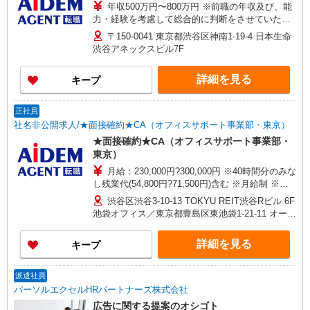
年収500万円〜800万円 ※前職の年収及び、能
力・経験を考慮して総合的に判断をさせていただ
きます。 ※年俸制 (分割回数12回) ※年1回給与見
〒150-0041 東京都渋谷区神南1-19-4 日本生命
直しを実施 ※固定残業代45時間分を含む
渋谷アネックスビル7F
詳細を見る
キープ
正社員
社名非公開求人/★面接確約★CA（オフィスサポート事業部・東京）
★面接確約★CA（オフィスサポート事業部・
東京）
月給：230,000円?300,000円 ※40時間分のみな
し残業代(54,800円?71,500円)含む ※月給制 ※予
定年収はあくまでも目安の金額であり、選考を通
渋谷区渋谷3-10-13 TOKYU REIT渋谷Rビル 6F
じて上下する可能性があります。 ＜モデル年収例
池袋オフィス／東京都豊島区東池袋1-21-11 オーク
＞ 年収500万円 ／ 31歳 マネージャー職 経験5年
池袋ビル3階 新宿オフィス／渋谷区代々木2-11-17
年収420万円 ／ 28歳 サブマネージャー職 経験3年
ラウンドクロス新宿 9F 秋葉原オフィス／台東区
詳細を見る
キープ
年収350万円 ／ 25歳 リーダー職 経験2年
秋葉原1-1 秋葉原ビジネスセンター 3F ※面接時に
ご希望の拠点をお伺いします
派遣社員
パーソルエクセルHRパートナーズ株式会社
広告に関する提案のオシゴト