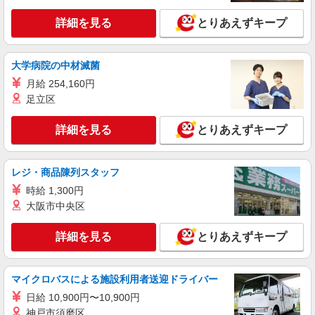
詳細を見る
キープ
詳細を見る
とりあえずキープ
正社員
社名非公開/法人営業（愛媛県）
大学病院の中材滅菌
法人営業（広島県）
月給 254,160円
月給：240,000円〜350,000円 ＜モデル年収＞
足立区
・35歳/TL(係長)：600万円 ・40歳/GL(課長)：
700〜800万円 賃金はあくまでも目安の金額であ
東京都渋谷区広尾1-13-1 フジキカイ広尾ビル
詳細を見る
とりあえずキープ
り、選考を通じて上下する可能性があります。 月
【変更の範囲：会社の定める場所】
給(月額)は固定手当を含めた表記です。
詳細を見る
キープ
レジ・商品陳列スタッフ
時給 1,300円
正社員
大阪市中央区
社名非公開/法人営業（東京）
法人営業（東京）
詳細を見る
とりあえずキープ
月給：240,000円〜350,000円 ＜モデル年収＞
・35歳/TL(係長)：600万円 ・40歳/GL(課長)：
700〜800万円 賃金はあくまでも目安の金額であ
東京都渋谷区広尾1-13-1 【変更の範囲：会社
マイクロバスによる施設利用者送迎ドライバー
り、選考を通じて上下する可能性があります。 月
の定める場所】
給(月額)は固定手当を含めた表記です。
日給 10,900円〜10,900円
神戸市須磨区