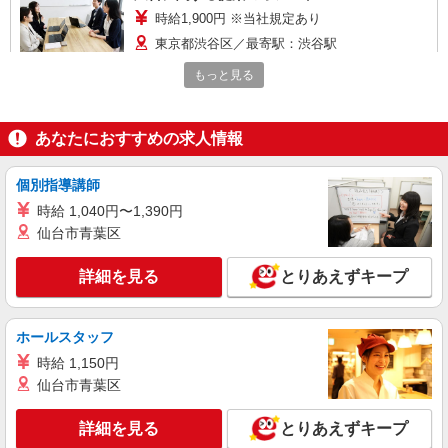
時給1,900円 ※当社規定あり
東京都渋谷区／最寄駅：渋谷駅
もっと見る
詳細を見る
キープ
正社員
あなたにおすすめの求人情報
株式会社グラスト
営業職（東京メディケアサポート事業部）
個別指導講師
月給：260,000円 ※40時間分のみなし残業代
時給 1,040円〜1,390円
(62,000円?)含む ※月給制 ※予定年収はあくまで
仙台市青葉区
も目安の金額であり、選考を通じて上下する可能
東京本社／渋谷区渋谷3-10-13 TOKYU REIT渋
性があります。 ＜モデル年収例＞ 年収850万円 ／
谷Rビル 6F
詳細を見る
32歳 エリアマネージャー職 経験5年 年収620万円
とりあえずキープ
／ 30歳 マネージャー職 経験3年 年収480万円 ／
詳細を見る
キープ
28歳 リーダー職 経験2年
ホールスタッフ
正社員
時給 1,150円
社名非公開/営業職（東京・未経験可）
仙台市青葉区
営業職（東京・未経験可）
■月給28万〜 (基本給：207,000円〜 固定残業
詳細を見る
とりあえずキープ
代：45時間分73,000円を含む） ※超過分別途支給