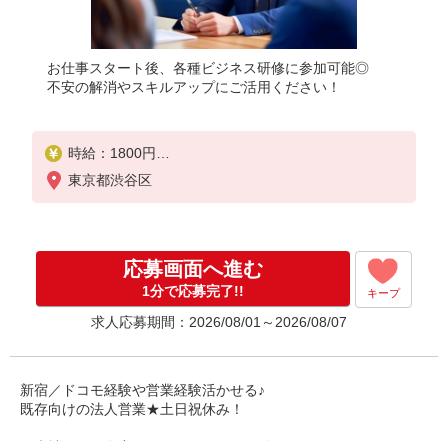
お仕事スタート後、各種ビジネス研修に参加可能◎
不安の解消やスキルアップにご活用ください！
時給：1800円
東京都渋谷区
※週払い制度あり（社内規定による）
※残業代は別途支給
※その他表彰によるプチボーナス制度などあり
応募画面へ進む
1分で応募完了!!
キープ
求人応募期間：2026/08/01～2026/08/07
新宿／ドコモ経験や営業経験活かせる♪
既存向けの法人営業★土日祝休み！
★来社不要！自宅にいながらカンタン登録★