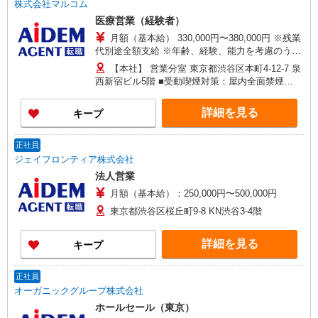
株式会社マルコム
医療営業（経験者）
月額（基本給） 330,000円〜380,000円 ※残業
代別途全額支給 ※年齢、経験、能力を考慮のう
え、同社規定により決定致します。 ※賃金はあく
【本社】 営業分室 東京都渋谷区本町4-12-7 泉
までも目安の金額であり、選考を通じて上下する
西新宿ビル5階 ■受動喫煙対策：屋内全面禁煙
可能性があります。
【変更の範囲：会社の定める場所】
詳細を見る
キープ
正社員
ジェイフロンティア株式会社
法人営業
月額（基本給）：250,000円〜500,000円
東京都渋谷区桜丘町9-8 KN渋谷3-4階
詳細を見る
キープ
正社員
オーガニックグループ株式会社
ホールセール（東京）