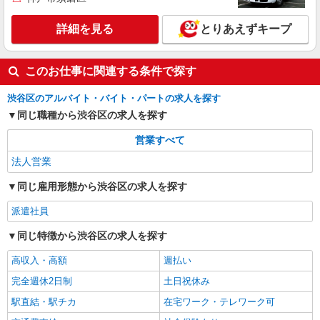
詳細を見る
キープ
詳細を見る
とりあえずキープ
正社員
株式会社ココナラテック
法人営業（リーダー候補）
このお仕事に関連する条件で探す
■年俸制にて支給 月額：375,000円〜500,000円
渋谷区のアルバイト・バイト・パートの求人を探す
30時間分の固定残業込み
同じ職種から渋谷区の求人を探す
渋谷区恵比寿4-20-3 恵比寿ガーデンプレイス
タワー29F 【変更の範囲：会社の定める場所】
営業すべて
詳細を見る
法人営業
キープ
同じ雇用形態から渋谷区の求人を探す
派遣社員
同じ特徴から渋谷区の求人を探す
高収入・高額
週払い
完全週休2日制
土日祝休み
駅直結・駅チカ
在宅ワーク・テレワーク可