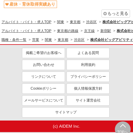
産休・育休取得実績あり
もっと見る
アルバイト・バイト・求人TOP
関東
東京都
渋谷区
株式会社ビッグアビリ
アルバイト・バイト・求人TOP
東京都の路線
京王線
新宿駅
株式会社ビ
職種・条件一覧
営業
関東
東京都
渋谷区
株式会社ビッグアビリティ/H
掲載ご希望のお客様へ
よくある質問
お問い合わせ
利用規約
リンクについて
プライバシーポリシー
Cookieポリシー
個人情報保護方針
メールサービスについて
サイト運営会社
サイトマップ
(c) AIDEM Inc.
TOPへ