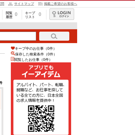
質問
サイトマップ
掲載ご希望のお客様へ
閲覧
キープ
0
0
履歴
リスト
ログイン
キープ中のお仕事（0件）
保存した検索条件（
0
件）
閲覧したお仕事（0件）
件