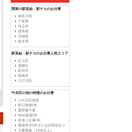
関東の駅直結・駅チカのお仕事
神奈川県
千葉県
埼玉県
群馬県
茨城県
栃木県
駅直結・駅チカのお仕事人気エリア
足立区
葛飾区
町田市
青梅市
江戸川区
中央区の他の特徴のお仕事
入社日応相談
即日勤務OK
履歴書不要
Web面接OK
友達と応募OK
職場見学OKまたは説明会あり
大量募集（10名以上）