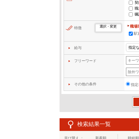
契
職
嘱
職場
選択・変更
特徴
駅
給与
フリーワード
その他の条件
指定
この
検索結果一覧
並び替え ：
新着順
時給順