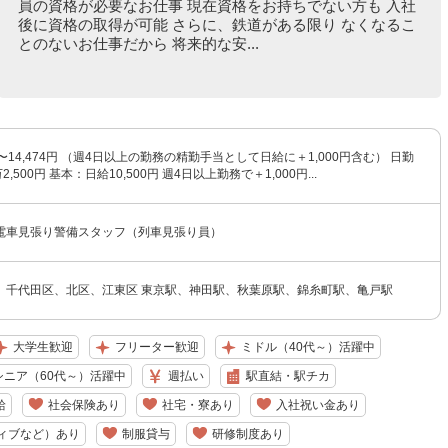
員の資格が必要なお仕事 現在資格をお持ちでない方も 入社
後に資格の取得が可能 さらに、鉄道がある限り なくなるこ
とのないお仕事だから 将来的な安...
円〜14,474円 （週4日以上の勤務の精勤手当として日給に＋1,000円含む） 日勤
,500円 基本：日給10,500円 週4日以上勤務で＋1,000円...
電車見張り警備スタッフ（列車見張り員）
、千代田区、北区、江東区 東京駅、神田駅、秋葉原駅、錦糸町駅、亀戸駅
大学生歓迎
フリーター歓迎
ミドル（40代～）活躍中
シニア（60代～）活躍中
週払い
駅直結・駅チカ
給
社会保険あり
社宅・寮あり
入社祝い金あり
ィブなど）あり
制服貸与
研修制度あり