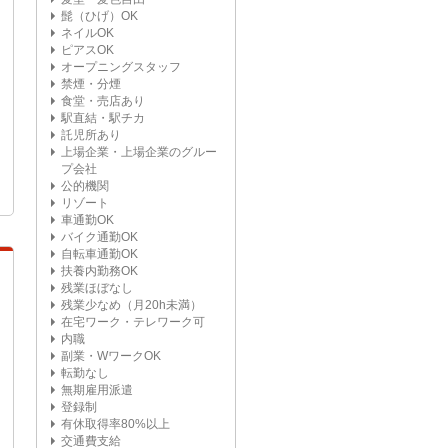
髭（ひげ）OK
ネイルOK
ピアスOK
オープニングスタッフ
禁煙・分煙
食堂・売店あり
駅直結・駅チカ
託児所あり
上場企業・上場企業のグルー
プ会社
公的機関
リゾート
車通勤OK
バイク通勤OK
自転車通勤OK
扶養内勤務OK
残業ほぼなし
残業少なめ（月20h未満）
在宅ワーク・テレワーク可
内職
副業・WワークOK
転勤なし
無期雇用派遣
登録制
有休取得率80%以上
交通費支給