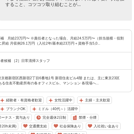
すること、コツコツ取り組むことが...
補 月給23万円〜 ※責任者となった場合、月給24.5万円〜（担当規模・役割
給 月収例26.1万円（入社2年/基本給23万円＋資格手当5,0...
者候補 ［2］日常清掃スタッフ
東京都新宿区西新宿2丁目6番地1号 新宿住友ビル4階 または、主に東京23区
る住友不動産所有の各オフィスビル、マンション 各現場へ...
経験者・有資格者歓迎
女性活躍中
主婦・主夫歓迎
ブランクOK
ミドル（40代～）活躍中
ボーナス・賞与あり
完全週休2日制
禁煙・分煙
20h未満)
交通費支給
社会保険あり
入社祝い金あり