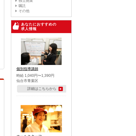
独立開業
嘱託
その他
あなたにおすすめの
求人情報
個別指導講師
時給 1,040円〜1,390円
仙台市青葉区
詳細はこちらから