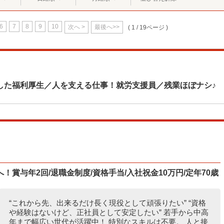
6
7
8
9
10
次へ >
最後へ>>
( 1 / 19ページ )
した福利厚生／人を支える仕事！就労支援員／残業ほぼナシ♪
賞与年2回/退職金制度/資格手当/入社祝金10万円/定年70歳
“これから先、出来るだけ長く現役として頑張りたい” “資格
や経験はないけど、正社員として安定したい” 若手から中高
年まで幅広い世代が活躍中！ 特別なスキルは不要。 人と接