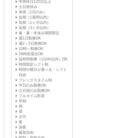
年間休日120日以上
土日祝休み
単発（1日のみ）
短期（1週間以内）
短期（1ヶ月以内）
短期（3ヶ月以内）
春・夏・冬休み期間限定
週1日勤務OK
週2～3日勤務OK
10時～勤務OK
16時前退社OK
短時間勤務（1日4h以内）OK
時間固定シフト制
時間や曜日が選べる・シフト
自由
フレックスタイム制
平日のみ勤務OK
土日祝のみ勤務OK
フルタイム歓迎
早朝
朝
昼
夕方
夜
深夜
服装自由
髪型・髪色自由