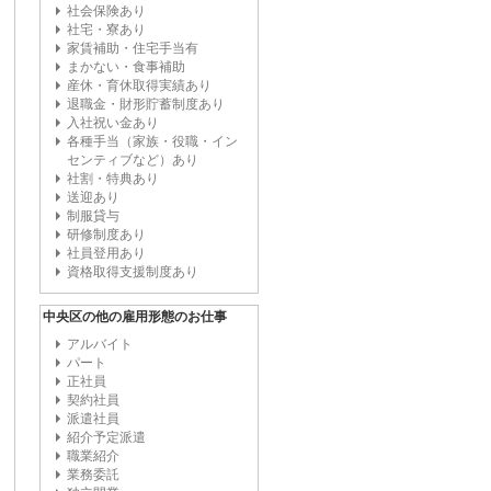
社会保険あり
社宅・寮あり
家賃補助・住宅手当有
まかない・食事補助
産休・育休取得実績あり
退職金・財形貯蓄制度あり
入社祝い金あり
各種手当（家族・役職・イン
センティブなど）あり
社割・特典あり
送迎あり
制服貸与
研修制度あり
社員登用あり
資格取得支援制度あり
中央区の他の雇用形態のお仕事
アルバイト
パート
正社員
契約社員
派遣社員
紹介予定派遣
職業紹介
業務委託