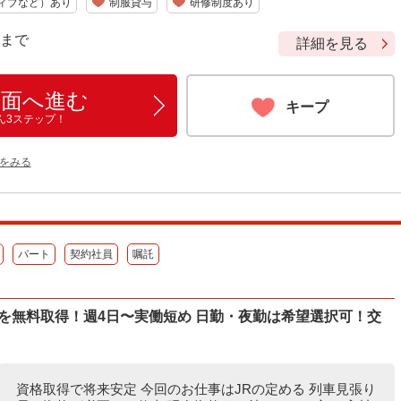
ィブなど）あり
制服貸与
研修制度あり
9 まで
詳細を見る
画面へ進む
キープ
ん3ステップ！
をみる
パート
契約社員
嘱託
を無料取得！週4日〜実働短め 日勤・夜勤は希望選択可！交
資格取得で将来安定 今回のお仕事はJRの定める 列車見張り