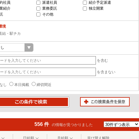
約社員
派遣社員
紹介予定派遣
業紹介
業務委託
独立開業
託
その他
環境
直結・駅チカ
を含む
を含まない
なし
本日掲載
締切間近
この検索条件を保存
条件で検索
556 件
の情報が見つかりました
日給順
月給順
並び替え解除