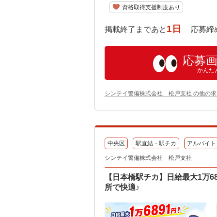
資格取得支援制度あり
1日
掲載終了まであと
応募締め切り:
応募
かんた
シンテイ警備株式会社 松戸支社 の他の求
中央区
駅直結・駅チカ
アルバイト
シンテイ警備株式会社 松戸支社
【日本橋駅チカ】日給最大1万6
所で快適♪