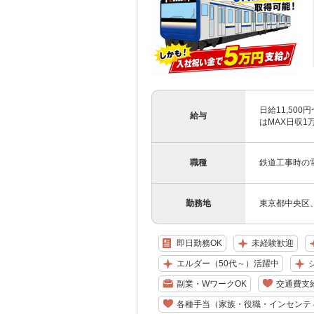
日給11,500
給与
はMAX日収1万2
職種
鉄道工事時の
勤務地
東京都中央区
即日勤務OK
未経験歓迎
エルダー（50代～）活躍中
副業・WワークOK
交通費支
各種手当（家族・役職・インセンテ