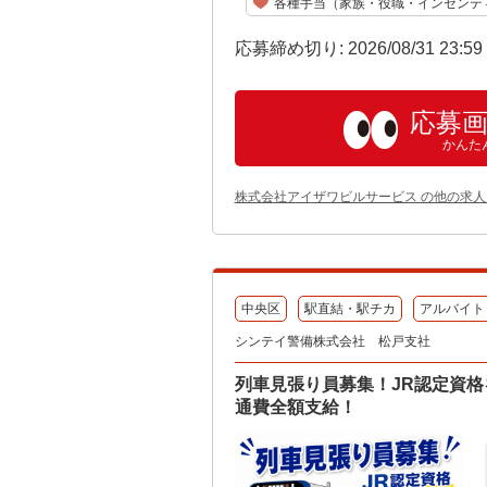
各種手当（家族・役職・インセンテ
応募締め切り: 2026/08/31 23:5
応募
かんた
株式会社アイザワビルサービス の他の求人
中央区
駅直結・駅チカ
アルバイト
シンテイ警備株式会社 松戸支社
列車見張り員募集！JR認定資格
通費全額支給！