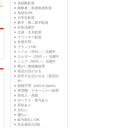
未経験歓迎
経験者・有資格者歓迎
高校生OK
大学生歓迎
新卒・第二新卒歓迎
女性活躍中
主婦・主夫歓迎
フリーター歓迎
学歴不問
ブランクOK
ミドル（40代～）活躍中
エルダー（50代～）活躍中
シニア（60代～）活躍中
障がい者積極採用
英語が活かせる
語学力を活かせる（英語以
外）
国籍不問（jobs in japan）
管理職・マネージャー採用
高収入・高額
ボーナス・賞与あり
昇給あり
日払い
週払い
給与前払いOK
完全週休2日制