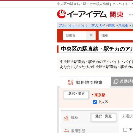
中央区の駅直結・駅チカの求人情報 | アルバイト
エ
関東
アルバイト・バイト・求人TOP
>
関東
>
東京都
>
勤務地
職種
中央区の駅直結・駅チカのア
中央区の駅直結・駅チカのアルバイト・バイ
あなたにぴったりの中央区の駅直結・駅チカ
勤務地で検索
通勤時間・区
選択・変更
東京都
中央区
未選択
選択・変更
職種
ア
雇用形態