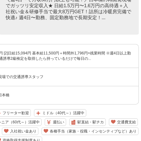
でガッツリ安定収入★ 日給1.5万円〜1.6万円の高待遇＋入
社祝い金＆研修手当で最大8万円GET！詰所は冷暖房完備で
快適♪ 週4日〜勤務、固定勤務地で長期安定！...
91円 [2]日給15,094円 基本給11,500円＋時間外1,796円×残業時間 ※週4日以上勤
通誘導2級検定を取得したら持っているだけで毎日の...
現場での交通誘導スタッフ
日本橋
フリーター歓迎
ミドル（40代～）活躍中
シニア（60代～）活躍中
週払い
駅直結・駅チカ
交通費支給
入社祝い金あり
各種手当（家族・役職・インセンティブなど）あり
資格取得支援制度あり