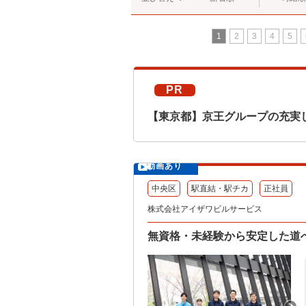
1
2
3
4
5
PR
【東京都】京王グループの充実
動画あり
中央区
駅直結・駅チカ
正社員
株式会社アイザワビルサービス
無資格・未経験から安定した道へ！