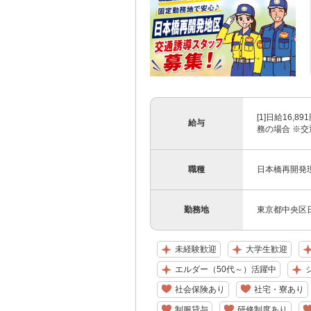
[1]日給16,8
給与
務の場合 ※交
職種
日本橋再開発
勤務地
東京都中央区
未経験歓迎
大学生歓迎
エルダー（50代～）活躍中
社会保険あり
社宅・寮あり
制服貸与
研修制度あり