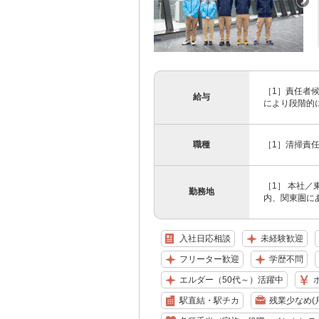
［1］責任者候
給与
により段階的に昇
職種
［1］清掃責任
［1］ 本社／
勤務地
内、関東圏にあ
入社日応相談
未経験歓迎
フリーター歓迎
学歴不問
エルダー（50代～）活躍中
駅直結・駅チカ
残業少なめ(月