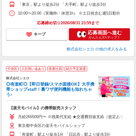
「東京」駅より徒歩2分 「大手町」駅より徒歩3分
ど
10:00〜20:00（実働8h・休憩1h） ※土日祝含む週5日勤務
応募締め切り2026/08/31 23:59まで
応募画面へ進む
キープ
かんたん3ステップ！
株式会社シエロ
の他の求人をみる
★
中央区
入社祝い金あり
派遣社員
紹介予定派遣
♪
株式会社シエロ
◎有楽町◎【即日登録/スマホ面接OK】大手携
帯ショップstaff！裏ワザ便利機能も知れちゃ
う♪
理
【楽天モバイル】の携帯販売スタッフ
即
月給265500円〜 ※残業代支給 ★交通費別途支給（規定あり） ゜
あ
東京都中央区の楽天モバイルショップ
通
「有楽町」駅より徒歩1分 「日比谷」駅より徒歩3分