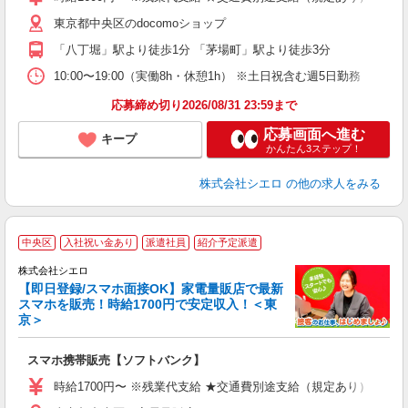
自
東京都中央区のdocomoショップ
ど
「八丁堀」駅より徒歩1分 「茅場町」駅より徒歩3分
10:00〜19:00（実働8h・休憩1h） ※土日祝含む週5日勤務
応募締め切り2026/08/31 23:59まで
応募画面へ進む
キープ
かんたん3ステップ！
株式会社シエロ
の他の求人をみる
★
中央区
入社祝い金あり
派遣社員
紹介予定派遣
♪
株式会社シエロ
【即日登録/スマホ面接OK】家電量販店で最新
スマホを販売！時給1700円で安定収入！＜東
京＞
事
即
スマホ携帯販売【ソフトバンク】
躍
ー
時給1700円〜 ※残業代支給 ★交通費別途支給（規定あり） ゜+゜
自