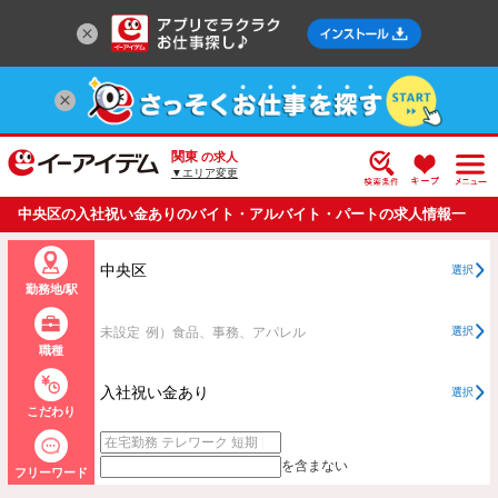
関東
の求人
▼エリア変更
中央区の入社祝い金ありのバイト・アルバイト・パートの求人情報一
覧
中央区
選択
勤務地/駅
未設定
例）食品、事務、アパレル
選択
職種
入社祝い金あり
選択
こだわり
を含まない
フリーワード