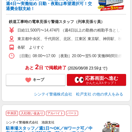
収
週4日〜実働短め 日勤・夜勤は希望選択可！交
通費全額支給！
て
即
鉄道工事時の電車見張り警備スタッフ（列車見張り員）
～
い
日給11,500円〜14,474円 （週4日以上の勤務の精勤手当として日給
東京都中央区、千代田区、北区、江東区 東京駅、神田駅、秋葉原
な
各駅 よりすぐ
［日勤］08:00〜17:00 ［夜勤］20:00〜翌5:00 実働8
2
あと
日
で掲載終了
(2026/08/08 23:59まで)
応募画面へ進む
キープ
かんたん3ステップ！
シンテイ警備株式会社 松戸支社
の他の求人をみる
中央区
入社祝い金あり
アルバイト
パート
歓
シンテイ警備株式会社 池袋支社
き
駐車場スタッフ／週1日〜OK／Wワーク可／中