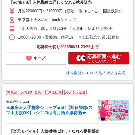
【softbank】人気機種に詳しくなれる携帯販売
あ
月給220000円〜310000円（経験・能力による） 固定残業代: 
通
東京都中央区のsoftbankショップ
あ
「水天宮前」駅より徒歩3分 「人形町」駅より徒歩6分
10:00〜20:00（実働8h、休憩1h） ※土日祝含む週5日勤務
応募締め切り2026/08/31 23:59まで
応募画面へ進む
キープ
かんたん3ステップ！
株式会社シエロ
の他の求人をみる
★
中央区
入社祝い金あり
派遣社員
紹介予定派遣
♪
株式会社シエロ
≪銀座≫大手携帯ショップstaff【即日登録/ス
マホ面接OK】♪シエロは高月給＆厚待遇★
い
即
【楽天モバイル】人気機種に詳しくなれる携帯販売