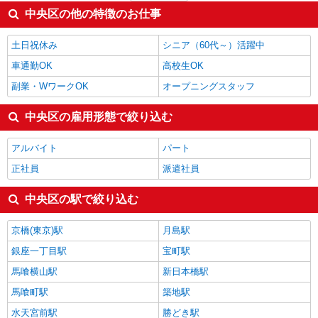
施工管理・現場監督
2,025円
中央区の他の特徴のお仕事
ルートセールス
2,017円
WEBディレクター・WEBプロデューサー
2,000円
土日祝休み
シニア（60代～）活躍中
中央区の他の職種の平均時給を見る
車通勤OK
高校生OK
副業・WワークOK
オープニングスタッフ
中央区の雇用形態で絞り込む
アルバイト
パート
正社員
派遣社員
中央区の駅で絞り込む
京橋(東京)駅
月島駅
銀座一丁目駅
宝町駅
馬喰横山駅
新日本橋駅
馬喰町駅
築地駅
水天宮前駅
勝どき駅