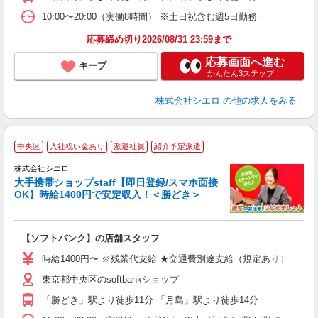
あ
10:00〜20:00（実働8時間） ※土日祝含む週5日勤務
応募締め切り2026/08/31 23:59まで
応募画面へ進む
キープ
かんたん3ステップ！
株式会社シエロ
の他の求人をみる
★
中央区
入社祝い金あり
派遣社員
紹介予定派遣
♪
株式会社シエロ
大手携帯ショップstaff【即日登録/スマホ面接
OK】時給1400円で安定収入！＜勝どき＞
務
即
【ソフトバンク】の店舗スタッフ
あ
時給1400円〜 ※残業代支給 ★交通費別途支給（規定あり） ゜+゜
通
東京都中央区のsoftbankショップ
あ
「勝どき」駅より徒歩11分 「月島」駅より徒歩14分