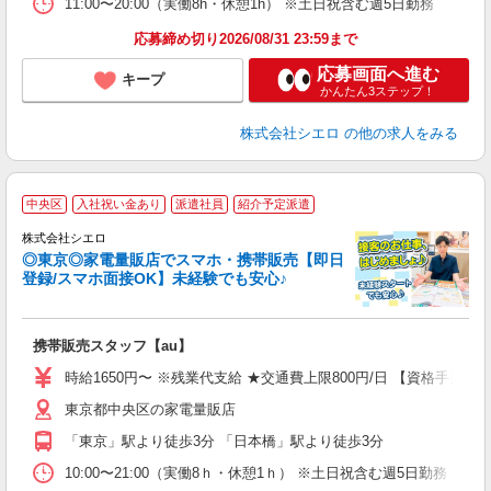
11:00〜20:00（実働8h・休憩1h） ※土日祝含む週5日勤務
応募締め切り2026/08/31 23:59まで
応募画面へ進む
キープ
かんたん3ステップ！
株式会社シエロ
の他の求人をみる
★
中央区
入社祝い金あり
派遣社員
紹介予定派遣
♪
株式会社シエロ
◎東京◎家電量販店でスマホ・携帯販売【即日
登録/スマホ面接OK】未経験でも安心♪
理
携帯販売スタッフ【au】
即
躍
時給1650円〜 ※残業代支給 ★交通費上限800円/日 【資格手当
ー
東京都中央区の家電量販店
自
「東京」駅より徒歩3分 「日本橋」駅より徒歩3分
ど
10:00〜21:00（実働8ｈ・休憩1ｈ） ※土日祝含む週5日勤務