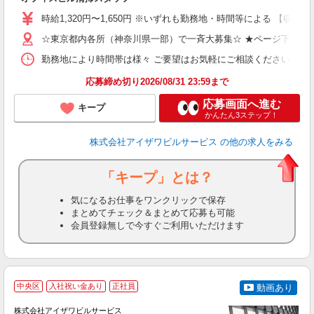
ン
時給1,320円〜1,650円 ※いずれも勤務地・時間等による 【収入例（
（
K
☆東京都内各所（神奈川県一部）で一斉大募集☆ ★ページ下部の
勤務地により時間帯は様々 ご要望はお気軽にご相談ください 【勤務例】 
ブ
応募締め切り2026/08/31 23:59まで
応募画面へ進む
キープ
かんたん3ステップ！
株式会社アイザワビルサービス
の他の求人をみる
「キープ」とは？
気になるお仕事をワンクリックで保存
まとめてチェック＆まとめて応募も可能
会員登録無しで今すぐご利用いただけます
中央区
入社祝い金あり
正社員
動画あり
株式会社アイザワビルサービス