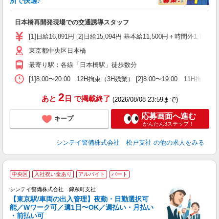
所で快適♪
働
日本橋再開発現場での交通誘導スタッフ
未
ダ
[1]日給16,891円 [2]日給15,094円 基本給11,500円＋
カ
東京都中央区日本橋
格
最寄り駅：各線「日本橋駅」徒歩数分
[1]8:00〜20:00 12H拘束（3H残業） [2]8:00〜1
2
あと
日
で掲載終了
(2026/08/08 23:59まで)
応募画面へ進む
キープ
かんたん3ステップ！
シンテイ警備株式会社 松戸支社
の他の求人をみる
中央区
入社祝い金あり
アルバイト
パート
シンテイ警備株式会社 錦糸町支社
す
【東京駅/車両の出入管理】夜勤・日勤選択可
能／Wワーク可／週1日〜OK／週払い・月払い
・前払い可