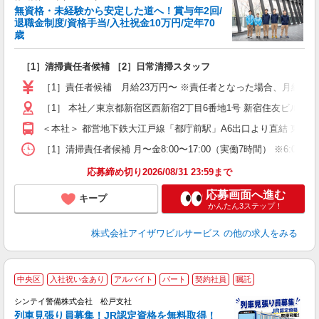
無資格・未経験から安定した道へ！賞与年2回/
退職金制度/資格手当/入社祝金10万円/定年70
歳
い
は
［1］清掃責任者候補 ［2］日常清掃スタッフ
入
夫
［1］責任者候補 月給23万円〜 ※責任者となった場合、月給24.5万
中
煙
［1］ 本社／東京都新宿区西新宿2丁目6番地1号 新宿住友ビル4
＜本社＞ 都営地下鉄大江戸線「都庁前駅」A6出口より直結 東京
ど
［1］清掃責任者候補 月〜金8:00〜17:00（実働7時間） ※6:00〜1
応募締め切り2026/08/31 23:59まで
応募画面へ進む
キープ
かんたん3ステップ！
株式会社アイザワビルサービス
の他の求人をみる
中央区
入社祝い金あり
アルバイト
パート
契約社員
嘱託
シンテイ警備株式会社 松戸支社
列車見張り員募集！JR認定資格を無料取得！