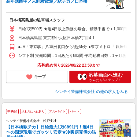
高年活躍中／未経験歓迎／駅チカ／日本橋
時
日本橋高島屋の駐車場スタッフ
友
昼
日給1万500円 ★週4日以上勤務の場合、精勤手当で＋1,000円→日
日本橋高島屋 東京都中央区日本橋2丁目4-1
●JR「東京駅」八重洲北口から徒歩5分 ●東京メトロ「 銀座線・
シフト制 実働時間：1日あたり8時間 平均勤務日数：1ヶ月あたり4
応募締め切り2026/08/22 23:59まで
応募画面へ進む
キープ
かんたん3ステップ！
シンテイ警備株式会社
の他の求人をみる
中央区
入社祝い金あり
アルバイト
パート
リ
で
シンテイ警備株式会社 松戸支社
【日本橋駅チカ】日給最大1万6891円！週4日
〜の固定現場でガッツリ安定★冷暖房完備の詰