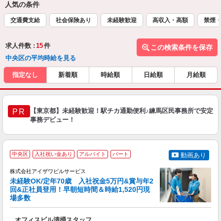
人気の条件
交通費支給
社会保険あり
未経験歓迎
高収入・高額
禁煙
求人件数 :
15
件
この検索条件を保存
中央区の平均時給を見る
指定なし
新着順
時給順
日給順
月給順
【東京都】未経験歓迎！駅チカ通勤便利♪練馬区民事務所で安定
PR
事務デビュー！
中央区
入社祝い金あり
アルバイト
パート
動画あり
株式会社アイザワビルサービス
未経験OK/定年70歳 入社祝金5万円&賞与年2
回&正社員登用！早朝短時間＆時給1,520円現
場多数
可
ア
オフィスビル清掃スタッフ
入