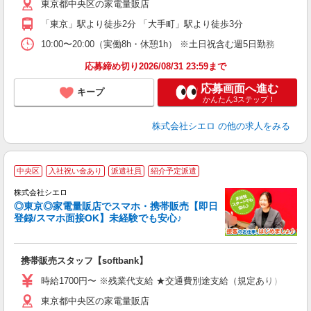
東京都中央区の家電量販店
ど
「東京」駅より徒歩2分 「大手町」駅より徒歩3分
10:00〜20:00（実働8h・休憩1h） ※土日祝含む週5日勤務
応募締め切り2026/08/31 23:59まで
応募画面へ進む
キープ
かんたん3ステップ！
株式会社シエロ
の他の求人をみる
★
中央区
入社祝い金あり
派遣社員
紹介予定派遣
♪
株式会社シエロ
◎東京◎家電量販店でスマホ・携帯販売【即日
登録/スマホ面接OK】未経験でも安心♪
理
携帯販売スタッフ【softbank】
即
躍
時給1700円〜 ※残業代支給 ★交通費別途支給（規定あり） ゜+゜
ー
東京都中央区の家電量販店
自