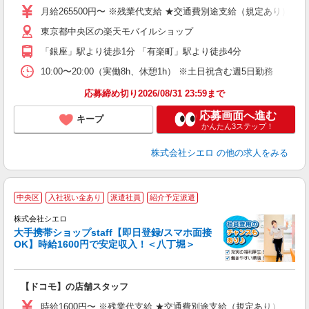
あ
月給265500円〜 ※残業代支給 ★交通費別途支給（規定あり） ゜
通
東京都中央区の楽天モバイルショップ
あ
「銀座」駅より徒歩1分 「有楽町」駅より徒歩4分
10:00〜20:00（実働8h、休憩1h） ※土日祝含む週5日勤務
応募締め切り2026/08/31 23:59まで
応募画面へ進む
キープ
かんたん3ステップ！
株式会社シエロ
の他の求人をみる
★
中央区
入社祝い金あり
派遣社員
紹介予定派遣
♪
株式会社シエロ
大手携帯ショップstaff【即日登録/スマホ面接
OK】時給1600円で安定収入！＜八丁堀＞
務
即
【ドコモ】の店舗スタッフ
躍
ー
時給1600円〜 ※残業代支給 ★交通費別途支給（規定あり） ゜+゜