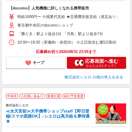
即
【docomo】人気機種に詳しくなれる携帯販売
躍
ー
時給1600円〜 ※残業代支給 ★交通費別途支給（規定あり） ゜+゜
自
東京都中央区のdocomoショップ
ど
「勝どき」駅より徒歩1分 「月島」駅より徒歩7分
10:00〜19:00（実働8h・休憩1h） ※土日祝含む週5日勤務
応募締め切り2026/08/31 23:59まで
応募画面へ進む
キープ
かんたん3ステップ！
株式会社シエロ
の他の求人をみる
★
中央区
入社祝い金あり
派遣社員
紹介予定派遣
♪
株式会社シエロ
≪水天宮前≫大手携帯ショップstaff【即日登
録/スマホ面接OK】♪シエロは高月給＆厚待遇
★
い
即