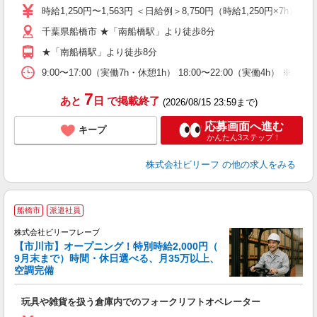
い
時給1,250円〜1,563円 ＜日給例＞8,750円（時給1,250円×7h） 
由
千葉県船橋市 ★「南船橋駅」より徒歩8分
自
★「南船橋駅」より徒歩8分
9:00〜17:00（実働7h・休憩1h） 18:00〜22:00（実働4h） 
7
あと
日
で掲載終了
(2026/08/15 23:59まで)
応募画面へ進む
キープ
かんたん3ステップ！
株式会社ビリーフ
の他の求人をみる
船橋市
派遣社員
株式会社ビリーフレーブ
イ
【市川市】オープニング！特別時給2,000円（
9月末まで）時間・休日選べる、月35万以上、
し
空調完備
入
た
玩具や雑貨を扱う倉庫内でのフォークリフトオペレーター
第