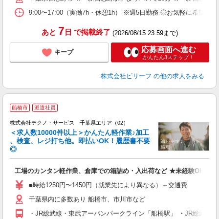
め
9:00〜17:00（実働7h・休憩1h） ※週5日勤務 ◎お気軽に希
7
あと
日
で掲載終了
(2026/08/15 23:59まで)
応募画面へ進む
キープ
かんたん3ステップ！
株式会社ビリーフ
の他の求人をみる
≪
船橋市
派遣社員
株式会社テクノ・サービス 千葉県エリア（02）
＜求人数10000件以上＞かんたん軽作業♪加工
、検査、レジ打ち他。即払いOK！履歴書不要
◎
お
工場のカンタン軽作業、倉庫での箱詰め・入出荷など ★未経験OKのお
未
ア
■時給1250円〜1450円（就業先により異なる）＋交通費
の
千葉県内に多数あり 船橋市、市川市など
・JR総武線・東武アーバンパークライン「船橋駅」 ・JR総武線