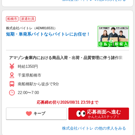
船橋市
派遣社員
ィ
株式会社バイトレ（ADM816531）
短期・単発系バイトならバイトレにお任せ！
い
アマゾン倉庫内における商品入荷・出荷・品質管理に伴う諸作業
即
活
時給1350円
（
千葉県船橋市
煙
～
南船橋駅から徒歩で9分
22:00〜7:00
応募締め切り2026/08/31 23:59まで
応募画面へ進む
キープ
かんたん3ステップ！
株式会社バイトレ
の他の求人をみる