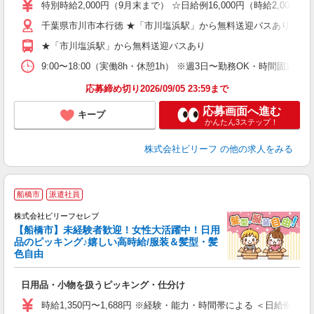
ブ
特別時給2,000円（9月末まで） ☆日給例16,000円（時給2,000円×
収
千葉県市川市本行徳 ★「市川塩浜駅」から無料送迎バスあり
シ
グ
★「市川塩浜駅」から無料送迎バスあり
残
9:00〜18:00（実働8h・休憩1h） ※週3日〜勤務OK・時間固
応募締め切り2026/09/05 23:59まで
応募画面へ進む
キープ
かんたん3ステップ！
株式会社ビリーフ
の他の求人をみる
船橋市
派遣社員
株式会社ビリーフセレブ
に
【船橋市】未経験者歓迎！女性大活躍中！日用
く
品のピッキング♪嬉しい高時給/服装＆髪型・髪
色自由
軽
入
日用品・小物を扱うピッキング・仕分け
た
第
時給1,350円〜1,688円 ※経験・能力・時間帯による ＜日給例＞10,800
ブ