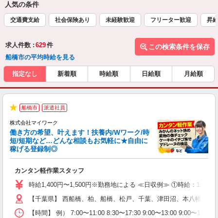
人気の条件
交通費支給
社会保険あり
未経験歓迎
フリーター歓迎
昇
求人件数 :
629
件
この検索条件を保存
船橋市の平均時給を見る
指定なし
新着順
時給順
日給順
月給順
船橋市
派遣社員
★
株式会社マイワーク
働き方の希望、叶えます！扶養内/Wワーク/時
短/短期など…どんな相談もお気軽に★自由に
稼げる登録制◎
き
カンタン軽作業スタッフ
履
歓
時給1,400円〜1,500円※勤務地による ≪日収例≫ ①時給：1,5
躍
【千葉県】 西船橋、柏、船橋、松戸、千葉、津田沼、本八幡、市
（
週
【時間】 例） 7:00〜11:00 8:30〜17:30 9:00〜1
シ