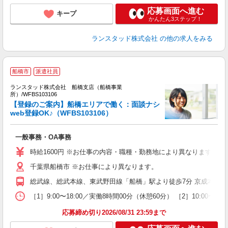
応募画面へ進む
キープ
かんたん3ステップ！
ランスタッド株式会社
の他の求人をみる
船橋市
派遣社員
☆
ランスタッド株式会社 船橋支店（船橋事業
所）/WFBS103106
よ
【登録のご案内】船橋エリアで働く：面談ナシ
同
web登録OK♪（WFBS103106）
未
内
一般事務・OA事務
時給1600円 ※お仕事の内容・職種・勤務地により異なります。
千葉県船橋市 ※お仕事により異なります。
総武線、総武本線、東武野田線「船橋」駅より徒歩7分 京成本線「
［1］9:00〜18:00／実働8時間00分（休憩60分） ［2］
応募締め切り2026/08/31 23:59まで