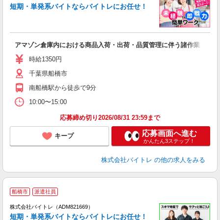
短期・単発系バイトならバイトレにお任せ！
い
アマゾン倉庫内における商品入荷・出荷・品質管理に伴う諸作業
即
活
時給1350円
（
千葉県船橋市
煙
～
南船橋駅から徒歩で9分
10:00〜15:00
応募締め切り2026/08/31 23:59まで
応募画面へ進む
キープ
かんたん3ステップ！
株式会社バイトレ
の他の求人をみる
船橋市
派遣社員
ィ
株式会社バイトレ（ADM821669）
短期・単発系バイトならバイトレにお任せ！