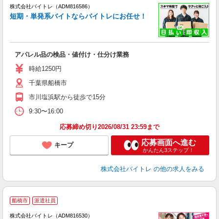
ィ
株式会社バイトレ（ADM816586）
短期・単発系バイトならバイトレにお任せ！
い
アパレル品の検品・値付け・仕分け業務
即
活
時給1250円
（
千葉県船橋市
煙
週
市川塩浜駅から徒歩で15分
9:30〜16:00
応募締め切り2026/08/31 23:59まで
応募画面へ進む
キープ
かんたん3ステップ！
株式会社バイトレ
の他の求人をみる
船橋市
派遣社員
ィ
株式会社バイトレ（ADM816530）