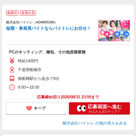
船橋市
派遣社員
ィ
株式会社バイトレ（ADM805396）
短期・単発系バイトならバイトレにお任せ！
い
PCのキッティング、梱包、その他庶務業務
即
活
時給1400円
（
千葉県船橋市
煙
南船橋駅から徒歩で8分
9:00〜18:00
応募締め切り2026/08/31 23:59まで
応募画面へ進む
キープ
かんたん3ステップ！
株式会社バイトレ
の他の求人をみる