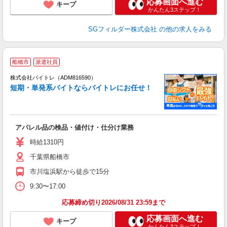
応募画面へ進む
キープ
かんたん3ステップ！
SGフィルダー株式会社
の他の求人をみる
船橋市
派遣社員
ィ
株式会社バイトレ（ADM816590）
短期・単発系バイトならバイトレにお任せ！
い
アパレル品の検品・値付け・仕分け業務
即
活
時給1310円
（
千葉県船橋市
煙
平
市川塩浜駅から徒歩で15分
9:30〜17:00
応募締め切り2026/08/31 23:59まで
応募画面へ進む
キープ
かんたん3ステップ！