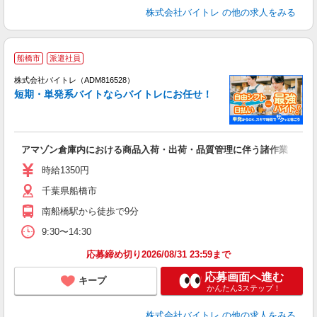
株式会社バイトレ
の他の求人をみる
船橋市
派遣社員
ィ
株式会社バイトレ（ADM816528）
短期・単発系バイトならバイトレにお任せ！
い
アマゾン倉庫内における商品入荷・出荷・品質管理に伴う諸作業
即
活
時給1350円
（
千葉県船橋市
煙
～
南船橋駅から徒歩で9分
9:30〜14:30
応募締め切り2026/08/31 23:59まで
応募画面へ進む
キープ
かんたん3ステップ！
株式会社バイトレ
の他の求人をみる