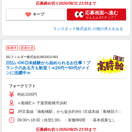
応募締め切り2026/08/31 23:59まで
応募画面へ進む
キープ
かんたん3ステップ！
ランスタッド株式会社
の他の求人をみる
船橋市
派遣社員
SGフィルダー株式会社/A51913-001
日払いOK◎未経験から始められるお仕事！ブ
ランクのある方も歓迎！≪20代〜50代がメイ
ンに活躍中≫
稼
フォークリフト
フ
シ
時給1500円
り
≪船橋E≫ 千葉県船橋市浜町
JR京葉線「南船橋駅」から徒歩約9分 /京成本線「船橋競馬場駅」か
09:00〜18:00（休憩1:00） ・実働8時間 ・基本残業なし ・
応募締め切り2026/08/25 23:59まで