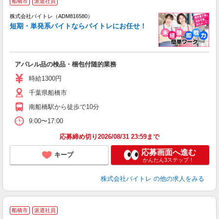
船橋市
派遣社員
ィ
株式会社バイトレ（ADM816580）
短期・単発系バイトならバイトレにお任せ！
い
アパレル品の検品・梱包付随的業務
即
活
時給1300円
（
千葉県船橋市
煙
週
南船橋駅から徒歩で10分
9:00〜17:00
応募締め切り2026/08/31 23:59まで
応募画面へ進む
キープ
かんたん3ステップ！
株式会社バイトレ
の他の求人をみる
船橋市
派遣社員