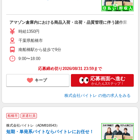
い
アマゾン倉庫内における商品入荷・出荷・品質管理に伴う諸作業
即
活
時給1350円
（
千葉県船橋市
煙
～
南船橋駅から徒歩で9分
9:00〜18:00
応募締め切り2026/08/31 23:59まで
応募画面へ進む
キープ
かんたん3ステップ！
株式会社バイトレ
の他の求人をみる
船橋市
派遣社員
ィ
株式会社バイトレ（ADM816543）
短期・単発系バイトならバイトレにお任せ！