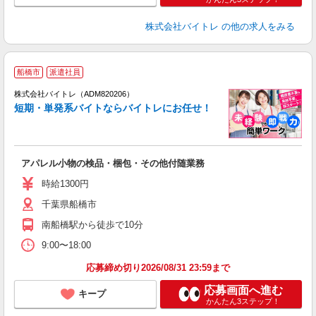
株式会社バイトレ
の他の求人をみる
船橋市
派遣社員
ィ
株式会社バイトレ（ADM820206）
短期・単発系バイトならバイトレにお任せ！
い
アパレル小物の検品・梱包・その他付随業務
即
活
時給1300円
（
千葉県船橋市
煙
週
南船橋駅から徒歩で10分
9:00〜18:00
応募締め切り2026/08/31 23:59まで
応募画面へ進む
キープ
かんたん3ステップ！