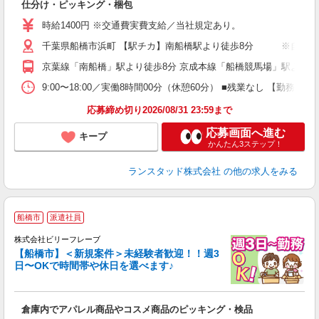
仕分け・ピッキング・梱包
未
～
時給1400円 ※交通費実費支給／当社規定あり。
K
千葉県船橋市浜町 【駅チカ】南船橋駅より徒歩8分 ※自転車
京葉線「南船橋」駅より徒歩8分 京成本線「船橋競馬場」駅より徒
9:00〜18:00／実働8時間00分（休憩60分） ■残業なし 【勤
応募締め切り2026/08/31 23:59まで
応募画面へ進む
キープ
かんたん3ステップ！
ランスタッド株式会社
の他の求人をみる
船橋市
派遣社員
仕
中
株式会社ビリーフレーブ
【船橋市】＜新規案件＞未経験者歓迎！！週3
い
日〜OKで時間帯や休日を選べます♪
入
り
女
倉庫内でアパレル商品やコスメ商品のピッキング・検品
ド