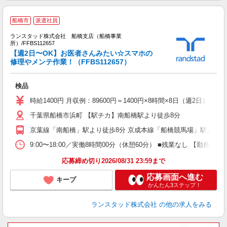
船橋市
派遣社員
ランスタッド株式会社 船橋支店（船橋事業
所）/FFBS112657
【週2日〜OK】お医者さんみたい☆スマホの
修理やメンテ作業！（FFBS112657）
員
未
検品
会
時給1400円 月収例：89600円＝1400円×8時間×8日（週2日
千葉県船橋市浜町 【駅チカ】南船橋駅より徒歩8分
京葉線「南船橋」駅より徒歩8分 京成本線「船橋競馬場」駅より徒
9:00〜18:00／実働8時間00分（休憩60分） ■残業なし 【
応募締め切り2026/08/31 23:59まで
応募画面へ進む
キープ
かんたん3ステップ！
ランスタッド株式会社
の他の求人をみる