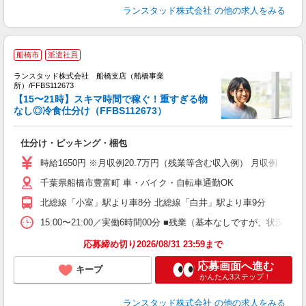
ランスタッド株式会社
の他の求人をみる
船橋市
派遣社員
働
ランスタッド株式会社 船橋支店（船橋事業
所）/FFBS112673
【15〜21時】スキマ時間で稼ぐ！重すぎる物
＜
なし◎冷食仕分け（FFBS112673）
未
入
仕分け・ピッキング・梱包
時給1650円 ※月収例20.7万円（残業等含む収入例） 月収例：20
千葉県船橋市豊富町 車・バイク・自転車通勤OK
北総線「小室」駅より車8分 北総線「白井」駅より車9分
15:00〜21:00／実働6時間00分 ■残業（基本なしですが、状
応募締め切り2026/08/31 23:59まで
応募画面へ進む
キープ
かんたん3ステップ！
ランスタッド株式会社
の他の求人をみる