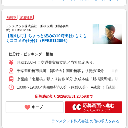
船橋市
派遣社員
カ
ランスタッド株式会社 船橋支店（船橋事業
て
所）/FFBS112696
容
【週4も可】ちょっと遅めの10時出社♪もくも
＞
くコスメの仕分け（FFBS112696）
ミ
仕分け・ピッキング・梱包
時給1350円 ※交通費実費支給／当社規定あり。
千葉県船橋市浜町 【駅チカ】南船橋駅より徒歩10分 ※自転車
京葉線「南船橋」駅より徒歩10分 京成本線「船橋競馬場」駅より徒
10:00〜19:00／実働8時間00分（休憩60分） ■残業（【
応募締め切り2026/08/31 23:59まで
応募画面へ進む
キープ
かんたん3ステップ！
ランスタッド株式会社
の他の求人をみる