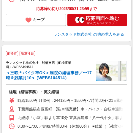
応募締め切り2026/08/31 23:59まで
応募画面へ進む
キープ
かんたん3ステップ！
ランスタッド株式会社
の他の求人をみる
船橋市
派遣社員
ランスタッド株式会社 船橋支店（船橋事業
所）/WFBS104514
総
＜三咲＊バイク車OK＞病院の経理事務／〜17
が
時＆残業月10h（WFBS104514）
高
経理（経理事務）・英文経理
時給1550円 月収例：244125円＝1550円×7時間30分×21
千葉県船橋市豊富町 【駐車場完備】車・バイク・自転車通勤OK！
北総線「小室」駅より車10分 東葉高速線「八千代中央」駅より車
8:30〜17:00／実働7時間30分（休憩60分） ■残業（【残業