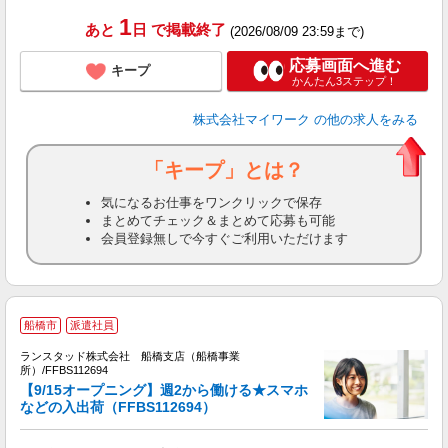
通
1
あと
日
で掲載終了
(2026/08/09 23:59まで)
応募画面へ進む
キープ
かんたん3ステップ！
株式会社マイワーク
の他の求人をみる
「キープ」とは？
気になるお仕事をワンクリックで保存
まとめてチェック＆まとめて応募も可能
会員登録無しで今すぐご利用いただけます
船橋市
派遣社員
ランスタッド株式会社 船橋支店（船橋事業
所）/FFBS112694
【9/15オープニング】週2から働ける★スマホ
などの入出荷（FFBS112694）
越
る