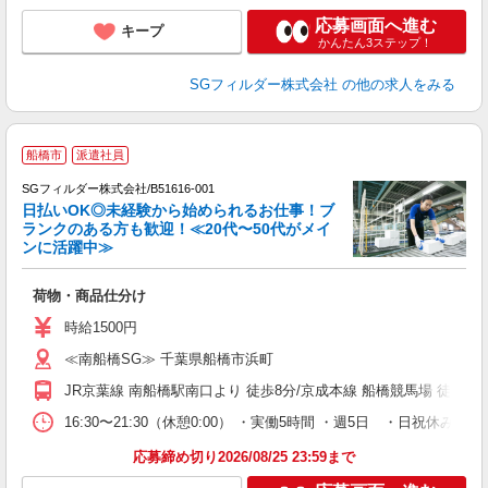
応募画面へ進む
キープ
かんたん3ステップ！
SGフィルダー株式会社
の他の求人をみる
船橋市
派遣社員
SGフィルダー株式会社/B51616-001
日払いOK◎未経験から始められるお仕事！ブ
ランクのある方も歓迎！≪20代〜50代がメイ
ンに活躍中≫
稼
荷物・商品仕分け
フ
シ
時給1500円
≪南船橋SG≫ 千葉県船橋市浜町
JR京葉線 南船橋駅南口より 徒歩8分/京成本線 船橋競馬場 徒歩約1
16:30〜21:30（休憩0:00） ・実働5時間 ・週5日 ・日祝
応募締め切り2026/08/25 23:59まで