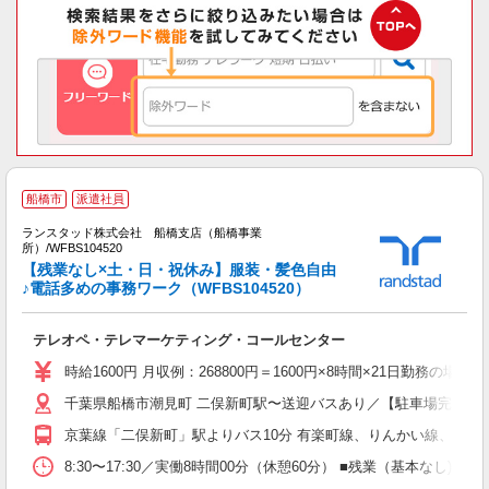
船橋市
派遣社員
ランスタッド株式会社 船橋支店（船橋事業
所）/WFBS104520
【残業なし×土・日・祝休み】服装・髪色自由
持
♪電話多めの事務ワーク（WFBS104520）
未
企
テレオペ・テレマーケティング・コールセンター
時給1600円 月収例：268800円＝1600円×8時間×21日勤務の
千葉県船橋市潮見町 二俣新町駅〜送迎バスあり／【駐車場完備】
京葉線「二俣新町」駅よりバス10分 有楽町線、りんかい線、京葉
8:30〜17:30／実働8時間00分（休憩60分） ■残業（基本な