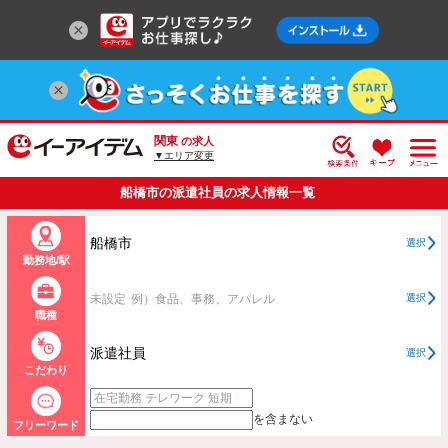
関東
の求人
▼エリア変更
船橋市の派遣社員の求人情報一覧
船橋市
選択
勤務地/駅
未設定
例）食品、事務、アパレル
選択
職種
派遣社員
選択
こだわり
を含まない
フリーワード