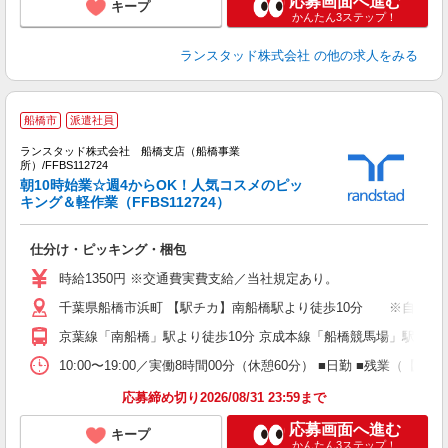
応募画面へ進む
キープ
かんたん3ステップ！
ランスタッド株式会社
の他の求人をみる
船橋市
派遣社員
ランスタッド株式会社 船橋支店（船橋事業
所）/FFBS112724
＜
朝10時始業☆週4からOK！人気コスメのピッ
る
キング＆軽作業（FFBS112724）
ミ
仕分け・ピッキング・梱包
時給1350円 ※交通費実費支給／当社規定あり。
千葉県船橋市浜町 【駅チカ】南船橋駅より徒歩10分 ※自転車
京葉線「南船橋」駅より徒歩10分 京成本線「船橋競馬場」駅より徒
10:00〜19:00／実働8時間00分（休憩60分） ■日勤 ■残
応募締め切り2026/08/31 23:59まで
応募画面へ進む
キープ
かんたん3ステップ！