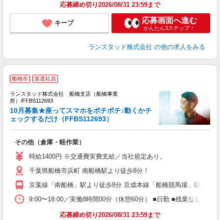
応募締め切り2026/08/31 23:59まで
応募画面へ進む
キープ
かんたん3ステップ！
ランスタッド株式会社
の他の求人をみる
船橋市
派遣社員
ランスタッド株式会社 船橋支店（船橋事業
の
所）/FFBS112693
10月募集★座ってスマホをポチポチ♪動くかチ
ェックするだけ（FFBS112693）
内
その他（倉庫・軽作業）
未
時給1400円 ※交通費実費支給／当社規定あり。
千葉県船橋市浜町 南船橋駅より徒歩8分！
京葉線「南船橋」駅より徒歩8分 京成本線「船橋競馬場」駅より徒
9:00〜18:00／実働8時間00分（休憩60分） ■日勤 ■残業な
応募締め切り2026/08/31 23:59まで