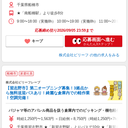
千葉県船橋市
払
げ
★「南船橋駅」より徒歩8分
支
9:00〜18:00（実働8h） 10:00〜19:00（実働8h） 11:00〜20:
応募締め切り2026/09/05 23:59まで
応募画面へ進む
キープ
かんたん3ステップ！
株式会社ビリーフ
の他の求人をみる
船橋市
派遣社員
8
費
株式会社ビリーフレーブ
【習志野市】第二オープニング募集！3拠点か
待
ら無料送迎バスあり！綺麗な倉庫内での軽作業
入
！空調完備！
た
第
パジャマ等のアパレル商品を扱う倉庫内でのピッキング・梱包軽作業
ブ
収
時給1,250円〜1,563円 ＜日給例＞8,750円（時給1,250円×7h） 
制
千葉県習志野市 ★「新習志野駅」よりバスで10分 ★「新習志野
プ