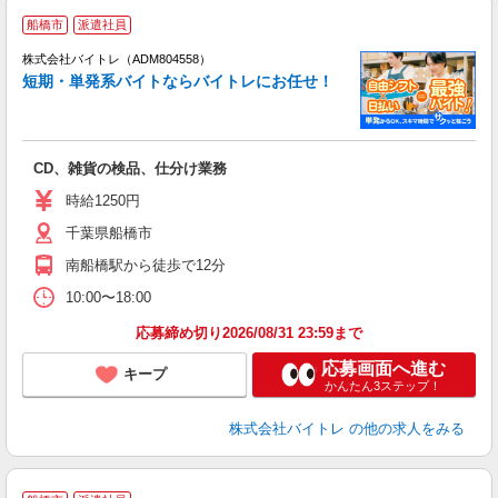
船橋市
派遣社員
ィ
株式会社バイトレ（ADM804558）
短期・単発系バイトならバイトレにお任せ！
い
CD、雑貨の検品、仕分け業務
即
活
時給1250円
（
千葉県船橋市
煙
週
南船橋駅から徒歩で12分
10:00〜18:00
応募締め切り2026/08/31 23:59まで
応募画面へ進む
キープ
かんたん3ステップ！
株式会社バイトレ
の他の求人をみる