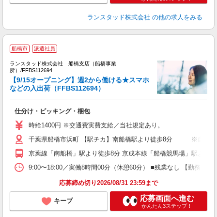
ランスタッド株式会社
の他の求人をみる
船橋市
派遣社員
ランスタッド株式会社 船橋支店（船橋事業
所）/FFBS112694
【9/15オープニング】週2から働ける★スマホ
などの入出荷（FFBS112694）
越
る
仕分け・ピッキング・梱包
未
～
時給1400円 ※交通費実費支給／当社規定あり。
K
千葉県船橋市浜町 【駅チカ】南船橋駅より徒歩8分 ※自転車
京葉線「南船橋」駅より徒歩8分 京成本線「船橋競馬場」駅より徒
9:00〜18:00／実働8時間00分（休憩60分） ■残業なし 【勤
応募締め切り2026/08/31 23:59まで
応募画面へ進む
キープ
かんたん3ステップ！