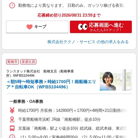
勤務地により異なります。 日勤のみ、ガッツリ稼げる夜勤、シフトによる交
応募締め切り2026/08/31 23:59まで
応募画面へ進む
キープ
かんたん3ステップ！
株式会社テクノ・サービス
の他の求人をみる
船橋市
派遣社員
ランスタッド株式会社 船橋支店（船橋事業
所）/WFBS104496
＜朝5時〜時短事務＞時給1700円！南船橋エリ
層
ア＊自転車OK（WFBS104496）
未
一般事務・OA事務
時給1700円 月収例：142800円＝1700円×4時間×21日勤務
千葉県船橋市浜町 JR線「南船橋駅」徒歩10分
京葉線「南船橋」駅より徒歩10分 総武線、総武本線、東武野田線「
［1］5:00〜9:00／実働4時間00分 ［2］5:00〜11:00