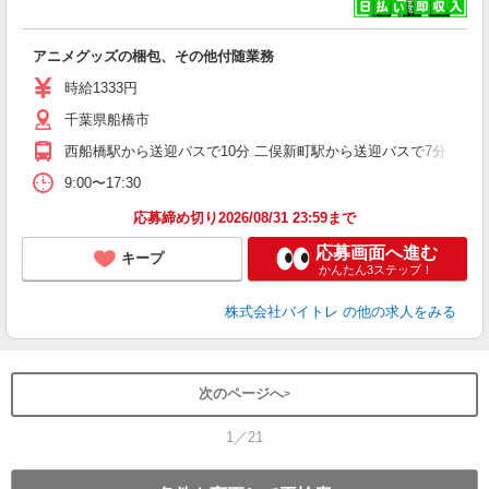
い
アニメグッズの梱包、その他付随業務
即
活
時給1333円
（
千葉県船橋市
煙
週
西船橋駅から送迎バスで10分 二俣新町駅から送迎バスで7分
9:00〜17:30
応募締め切り2026/08/31 23:59まで
応募画面へ進む
キープ
かんたん3ステップ！
株式会社バイトレ
の他の求人をみる
次のページへ
1／21