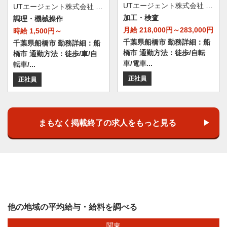
UTエージェント株式会社 AGT南関東第一CU AGT船橋エリア 船橋CL 《JBEX1C》
UTエージェント株式会社 AGT南関東第一CU AGT船橋エリア 船橋第17CL《JAUP1-PC》
加工・検査
調理・機械操作
月給 218,000円～283,000円
時給 1,500円～
千葉県船橋市 勤務詳細：船
千葉県船橋市 勤務詳細：船
橋市 通勤方法：徒歩/自転
橋市 通勤方法：徒歩/車/自
車/電車...
転車/...
正社員
正社員
まもなく掲載終了の求人をもっと見る
他の地域の平均給与・給料を調べる
関東