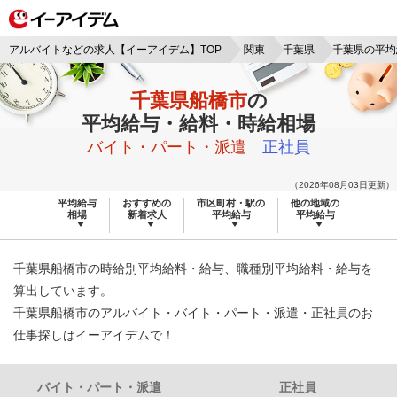
アルバイトなどの求人【イーアイデム】TOP
関東
千葉県
千葉県の平均
千葉県船橋市
の
平均給与・給料・時給相場
バイト・パート・派遣
正社員
（2026年08月03日更新）
平均給与
おすすめの
市区町村・駅の
他の地域の
相場
新着求人
平均給与
平均給与
千葉県船橋市の時給別平均給料・給与、職種別平均給料・給与を
算出しています。
千葉県船橋市のアルバイト・バイト・パート・派遣・正社員のお
仕事探しはイーアイデムで！
バイト・パート・派遣
正社員