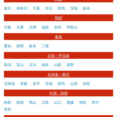
東京
神奈川
千葉
埼玉
群馬
茨城
栃木
関西
大阪
兵庫
京都
滋賀
奈良
和歌山
東海
愛知
静岡
岐阜
三重
北陸・甲信越
新潟
富山
石川
福井
山梨
長野
北海道・東北
北海道
青森
岩手
宮城
秋田
山形
福島
中国・四国
鳥取
島根
岡山
広島
山口
愛媛
徳島
香川
高知