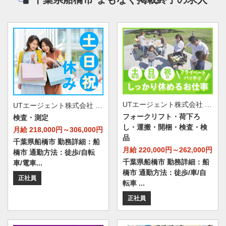
UTエージェント株式会社 AGT南関東第一CU AGT船橋エリア 船橋第18CL《JAMG1-PC》
UTエージェント株式会社 AGT南関東第一CU AGT船橋エリア 船橋CL 《JACQ1C》
フォークリフト・荷下ろ
検査・測定
し・運搬・開梱・検査・検
月給 218,000円～306,000円
品
千葉県船橋市 勤務詳細：船
月給 220,000円～262,000円
橋市 通勤方法：徒歩/自転
千葉県船橋市 勤務詳細：船
車/電車...
橋市 通勤方法：徒歩/車/自
正社員
転車 ...
正社員