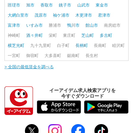
匝瑳市
旭市
香取市
銚子市
山武市
東金市
大網白里市
茂原市
袖ケ浦市
木更津市
君津市
富津市
いすみ市
勝浦市
鴨川市
館山市
南房総市
神崎町
酒々井町
栄町
東庄町
芝山町
多古町
横芝光町
九十九里町
白子町
長柄町
長南町
睦沢町
一宮町
御宿町
大多喜町
鋸南町
長生村
> 全国の最低賃金を調べる
イーアイデム求人検索アプリを
今すぐダウンロード