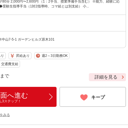
80分 2,000円〜2,600円 （1：2手当、授業準備手当含む） ※能力、経験に応
◆受験生指導手当（1対2指導時、コマ給とは別支給） 小...
中山7-5-1 ガーデンヒルズ原木101
あり
昇給あり
週2～3日勤務OK
交通費支給
9 まで
詳細を見る
画面へ進む
キープ
ん3ステップ！
をみる