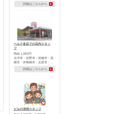
詳細はこちらから
ベルク各店での店内スタッ
フ
時給 1,065円
古河市・佐野市・前橋市・高
崎市・伊勢崎市・太田市・館
林市・藤岡市・大泉町・さい
詳細はこちらから
たま市北区・川越市・熊谷
市・行田市・秩父市・所沢
市・飯能市・東松山市・坂戸
市・鶴ケ島市・千葉市中央
区・市川市・松戸市・習志野
市・柏市・流山市・八千代
市・足立区・江戸川区・八王
子市・町田市
ビルの清掃スタッフ