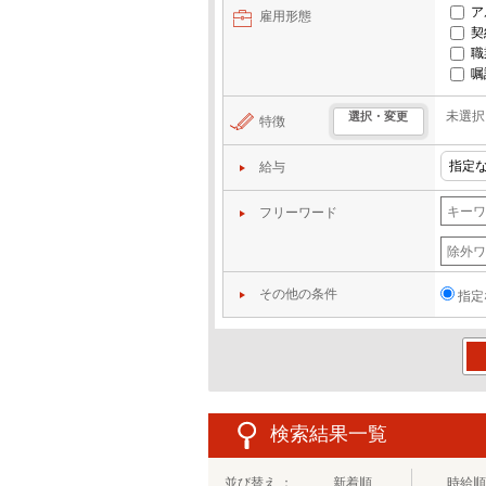
ア
雇用形態
契
職
嘱
未選択
選択・変更
特徴
給与
フリーワード
その他の条件
指定
この
検索結果一覧
並び替え ：
新着順
時給順