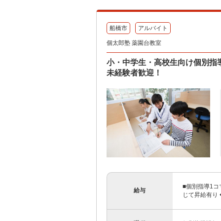
船橋市
アルバイト
個太郎塾 薬園台教室
小・中学生・高校生向け個別指
未経験者歓迎！
■個別指導1コマ
給与
じて昇給有り 