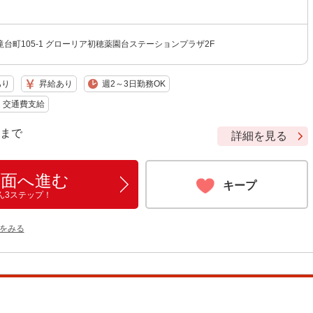
台町105-1 グローリア初穂薬園台ステーションプラザ2F
あり
昇給あり
週2～3日勤務OK
交通費支給
9 まで
詳細を見る
画面へ進む
キープ
ん3ステップ！
をみる