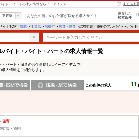
よくある
・バイト・パートの求人情報ならイーアイデム
保存した
0
リア選択
「あなたの街」のお仕事が探せる求人サイト
検索条件
イトTOP >
関東
>
千葉県
>
船橋市
>
教育・保育
> 試験監督・添削のアルバイト・バイト
ルバイト・バイト・パートの求人情報一覧
ト・パート・派遣のお仕事探しはイーアイデムで！
の求人情報をご紹介します。
11
この条件の求人
間で検索
路線・駅・駅で検索
・保育
験監督・添削