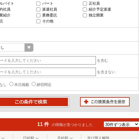
ルバイト
パート
正社員
約社員
派遣社員
紹介予定派遣
業紹介
業務委託
独立開業
託
その他
を含む
を含まない
なし
本日掲載
締切間近
この検索条件を保存
条件で検索
11 件
の情報が見つかりました
日給順
月給順
並び替え解除