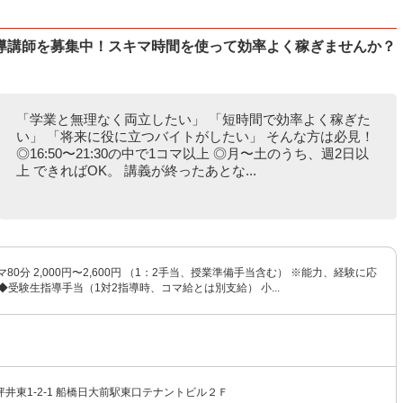
導講師を募集中！スキマ時間を使って効率よく稼ぎませんか？
「学業と無理なく両立したい」 「短時間で効率よく稼ぎた
い」 「将来に役に立つバイトがしたい」 そんな方は必見！
◎16:50〜21:30の中で1コマ以上 ◎月〜土のうち、週2日以
上 できればOK。 講義が終ったあとな...
80分 2,000円〜2,600円 （1：2手当、授業準備手当含む） ※能力、経験に応
◆受験生指導手当（1対2指導時、コマ給とは別支給） 小...
井東1-2-1 船橋日大前駅東口テナントビル２Ｆ