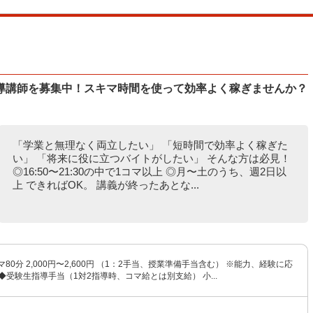
導講師を募集中！スキマ時間を使って効率よく稼ぎませんか？
「学業と無理なく両立したい」 「短時間で効率よく稼ぎた
い」 「将来に役に立つバイトがしたい」 そんな方は必見！
◎16:50〜21:30の中で1コマ以上 ◎月〜土のうち、週2日以
上 できればOK。 講義が終ったあとな...
80分 2,000円〜2,600円 （1：2手当、授業準備手当含む） ※能力、経験に応
◆受験生指導手当（1対2指導時、コマ給とは別支給） 小...