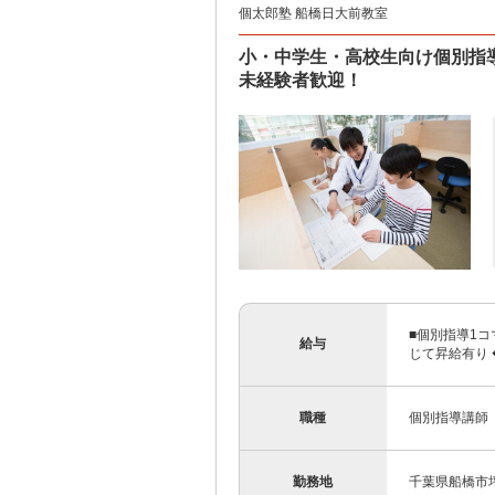
個太郎塾 船橋日大前教室
小・中学生・高校生向け個別指
未経験者歓迎！
■個別指導1コマ
給与
じて昇給有り 
職種
個別指導講師
勤務地
千葉県船橋市坪